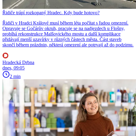
Řidiče trápí rozkopaný Hradec. Kdy bude hotovo?
Řidiči v Hradci Králové musí během léta počítat s řadou omezení.
Opravuje se Gočárův okruh, pracuje se na nadjezdech u Flošny,
probíhá rekonstrukce Malšovického mostu a další komplikace
přidávají menší uzavírky v různých částech města. Část staveb
skončí během prázdnin, některá omezení ale potrvají až do podzimu.
Hradecká Drbna
dnes, 09:05
2 min