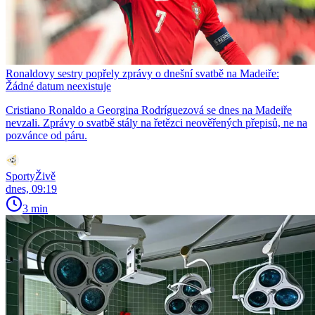
Ronaldovy sestry popřely zprávy o dnešní svatbě na Madeiře:
Žádné datum neexistuje
Cristiano Ronaldo a Georgina Rodríguezová se dnes na Madeiře
nevzali. Zprávy o svatbě stály na řetězci neověřených přepisů, ne na
pozvánce od páru.
SportyŽivě
dnes, 09:19
3 min