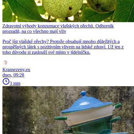
Zdravotní výhody konzumace vlašských ořechů. Odborník
prozradil, na co všechno mají vliv
Proč jíst vlašské ořechy? Protože obsahují mnoho důležitých a
prospěšných látek s pozitivním vlivem na lidské zdraví. Už jen z
toho důvodu si zaslouží své místo v jídelníčku.
Krasnezeny.eu
dnes, 09:28
3 min