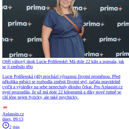
Obří váhový skok Lucie Polišenské: Má dole 22 kilo a popsala, jak
se jí změnilo tělo
Lucie Polišenská (40) prochází výraznou životní proměnou. Před
několika měsíci se rozhodla změnit životní styl, začala pravidelně
cvičit a výsledky na sebe nenechaly dlouho čekat. Pro Aplausin.cz
nyní prozradila, že už má dole 22 kilogramů a díky nové rutině se
cítí lépe nejen fyzicky, ale také psychicky.
Aplausin.cz
dnes, 09:13
2 min