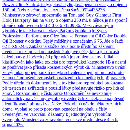
Power Ultra Stark 4, tedy gelová stylingová pěna na vlasy o objemu
150 ml. Nebezpečnou byla označena šarže 0924435236.
Ministerstvo zároveň upozornilo na Toni and Guy Glamour Firm
Hold Hairspray, lak na vlasy o objemu 250 ml, u něhož je na spodní
straně obalu uveden kód 4 073 6 FL 09 36. Mezi závadnými
výrobky je také barva na vlasy Pátým výrobkem je Syoss
Professional Performance Oleo Intense Permanent Oil Color Double
Oil Booster v odstínu Teplý měděný s označením 6 76. Jde o šarži
0215X95243. Zakázaná složka byla podle úředního záznamu
uvedena mezi přísadami následné olejové péče, která je součástí
balení barvy. U všech pěti přípravků je problém stejný. Lilial je
klasifikován jako látka toxická pro reprodukci kategorie 1B a nesmí
se používat jako přísada kosmetických výrobků. Ministerstvo uvádí,
že výjimka pro její použití nebyla schválena a její přítomnost proto
znamená porušení evropského nařízení o kosmetických přípravcích.
Podle úředních dokumentů byla toxicita pro reprodukci prokázána
při testech na zvířatech a použití látky představuje riziko pro lidské
zdraví. Rozhodující je číslo šarže Upozornění se nevztahuje
automaticky na všechny výrobky uvedených značek, ale na přesně
identifikované přípravky a šarže. Pokud má někdo některý z nich
doma, vyplatí se proto porovnat označení na obalu s čísly
uvedenými ve varování. Záznamy k jednotlivým výrobkům
zveřejnilo Ministerstvo zdravotnictví na své úřední desce 4. a 6.
srpna 2026.