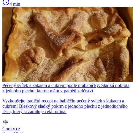
4 min
Pečený svítek s kakaem a cukrem podle prababičky: Sladká dobrota
z jednoho plechu, kterou mám v paměti z dětství
Vyzkoušejte tradiční recept na babiččin pečený svítek s kakaem a
cukrem! Bleskový sladký pokrm z jednoho plechu z jednoduchého
těsta, který si zamiluje celá rodina.
Cooky.cz