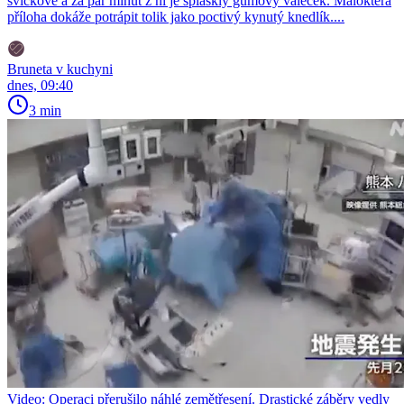
svíčkové a za pár minut z ní je splasklý gumový váleček. Málokterá
příloha dokáže potrápit tolik jako poctivý kynutý knedlík....
Bruneta v kuchyni
dnes, 09:40
3 min
Video: Operaci přerušilo náhlé zemětřesení. Drastické záběry vedly