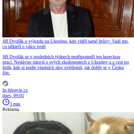
Jiří Dvořák o výjezdu na Ukrajinu, kde viděl samé hrůzy: Vadí mu,
co někteří o válce tvrdí
Jiří Dvořák se v posledních týdnech nepřipomněl jen hereckou
prací. Nedávno mluvil o svých zkušenostech z Ukrajiny a z cest po
Indii, kde si podle vlastních slov uvědomil, jak dobře se v Česku
žije.
In-lifestyle.cz
dnes, 09:01
3 min
Reklama