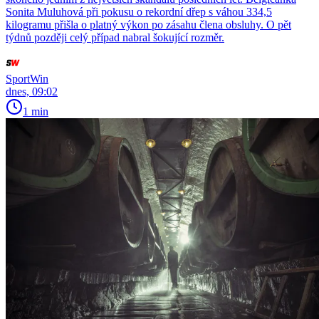
Sonita Muluhová při pokusu o rekordní dřep s váhou 334,5
kilogramu přišla o platný výkon po zásahu člena obsluhy. O pět
týdnů později celý případ nabral šokující rozměr.
SportWin
dnes, 09:02
1 min