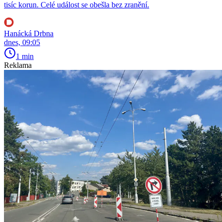
tisíc korun. Celé událost se obešla bez zranění.
Hanácká Drbna
dnes, 09:05
1 min
Reklama