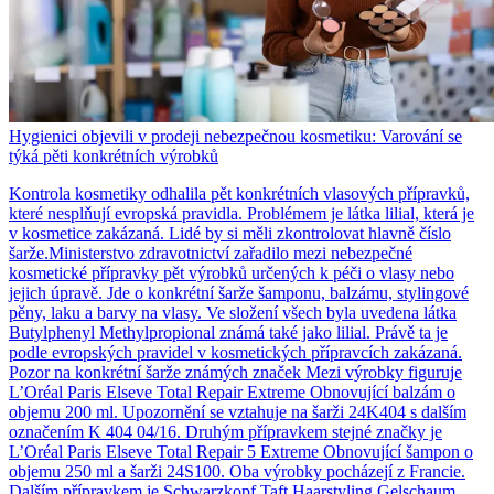
Hygienici objevili v prodeji nebezpečnou kosmetiku: Varování se
týká pěti konkrétních výrobků
Kontrola kosmetiky odhalila pět konkrétních vlasových přípravků,
které nesplňují evropská pravidla. Problémem je látka lilial, která je
v kosmetice zakázaná. Lidé by si měli zkontrolovat hlavně číslo
šarže.Ministerstvo zdravotnictví zařadilo mezi nebezpečné
kosmetické přípravky pět výrobků určených k péči o vlasy nebo
jejich úpravě. Jde o konkrétní šarže šamponu, balzámu, stylingové
pěny, laku a barvy na vlasy. Ve složení všech byla uvedena látka
Butylphenyl Methylpropional známá také jako lilial. Právě ta je
podle evropských pravidel v kosmetických přípravcích zakázaná.
Pozor na konkrétní šarže známých značek Mezi výrobky figuruje
L’Oréal Paris Elseve Total Repair Extreme Obnovující balzám o
objemu 200 ml. Upozornění se vztahuje na šarži 24K404 s dalším
označením K 404 04/16. Druhým přípravkem stejné značky je
L’Oréal Paris Elseve Total Repair 5 Extreme Obnovující šampon o
objemu 250 ml a šarži 24S100. Oba výrobky pocházejí z Francie.
Dalším přípravkem je Schwarzkopf Taft Haarstyling Gelschaum