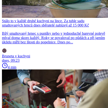
Stálo to v každé druhé kuchyni na lince. Za tuhle sadu
smaltovaných hrnců dnes sběratelé nabízejí až 15 000 Kč
Bílý smaltovaný hrnec s puntíky nebo v jednoduché barevné polevě
míval doma skoro každý. Roky se povaloval po půdách a při jarním
úklidu mířil bez lítosti do popelnice. Dnes po...
Bruneta v kuchyni
dnes, 09:23
4 min