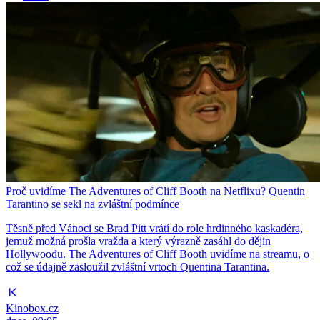
Proč uvidíme The Adventures of Cliff Booth na Netflixu? Quentin
Tarantino se sekl na zvláštní podmínce
Těsně před Vánoci se Brad Pitt vrátí do role hrdinného kaskadéra,
jemuž možná prošla vražda a který výrazně zasáhl do dějin
Hollywoodu. The Adventures of Cliff Booth uvidíme na streamu, o
což se údajně zasloužil zvláštní vrtoch Quentina Tarantina.
Kinobox.cz