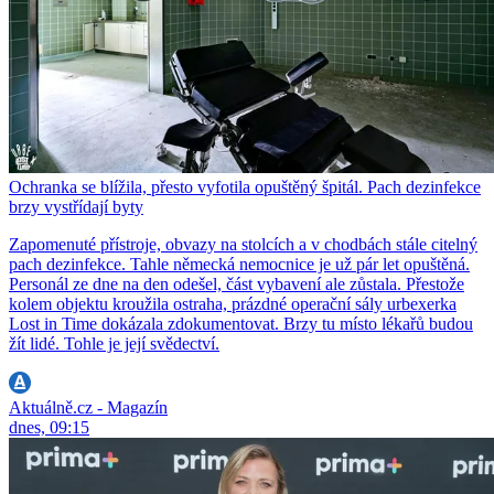
Ochranka se blížila, přesto vyfotila opuštěný špitál. Pach dezinfekce
brzy vystřídají byty
Zapomenuté přístroje, obvazy na stolcích a v chodbách stále citelný
pach dezinfekce. Tahle německá nemocnice je už pár let opuštěná.
Personál ze dne na den odešel, část vybavení ale zůstala. Přestože
kolem objektu kroužila ostraha, prázdné operační sály urbexerka
Lost in Time dokázala zdokumentovat. Brzy tu místo lékařů budou
žít lidé. Tohle je její svědectví.
Aktuálně.cz - Magazín
dnes, 09:15