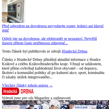
Před odjezdem na dovolenou nevypínejte router, lednici ani hlavní
jistič
Odjeli jste na dovolenou, ale elektroměr se nezastaví. Největší
úsporu přitom často nepřinesou odpojené...
Tento článek byl publikován ze zdrojů
Hradecká Drbna
Články z Hradecké Drbny přinášejí aktuální informace z Hradce
Králové a celého Královéhradeckého kraje. Věnují se událostem,
které přímo ovlivňují každodenní život obyvatel – od dopravy,
školství a komunální politiky až po kulturní akce, sport, kriminalitu
či zásahy složek integrovaného...
Všechny články tohoto autora →
Vybrali jsme pro vás
Magazíny a zajímavosti