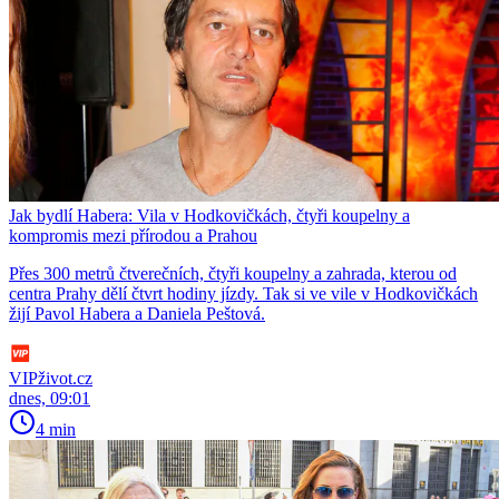
Jak bydlí Habera: Vila v Hodkovičkách, čtyři koupelny a
kompromis mezi přírodou a Prahou
Přes 300 metrů čtverečních, čtyři koupelny a zahrada, kterou od
centra Prahy dělí čtvrt hodiny jízdy. Tak si ve vile v Hodkovičkách
žijí Pavol Habera a Daniela Peštová.
VIPživot.cz
dnes, 09:01
4 min