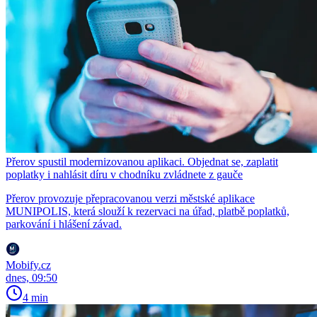
Přerov spustil modernizovanou aplikaci. Objednat se, zaplatit
poplatky i nahlásit díru v chodníku zvládnete z gauče
Přerov provozuje přepracovanou verzi městské aplikace
MUNIPOLIS, která slouží k rezervaci na úřad, platbě poplatků,
parkování i hlášení závad.
Mobify.cz
dnes, 09:50
4 min