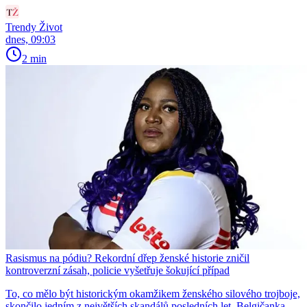
Trendy Život
dnes, 09:03
2 min
Rasismus na pódiu? Rekordní dřep ženské historie zničil
kontroverzní zásah, policie vyšetřuje šokující případ
To, co mělo být historickým okamžikem ženského silového trojboje,
skončilo jedním z největších skandálů posledních let. Belgičanka