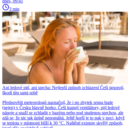
dnes, 09:41
3 min
Ani ledové pití, ani sprcha: Nejlepší způsob zchlazení Češi ignorují,
škodí tím sami sobě
Předpovědi meteorologů naznačují, že i po zbytek srpna bude
(nejen) v Česku hlavně horko. Češi kupují ventilátory, pijí ledové
nápoje a snaží se zchladit v bazénu nebo pod studenou sprchou, ale
zdá se, že nic tak úplně nepomáhá. Ještě horší je to pak v noci, když
se teplota v místnosti blíží k 30 °C. Naštěstí existuje skvělý způsob,