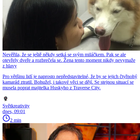
Nevěřila, že se ještě někdy setká se svým miláčkem. Pak se ale
otevřely dveře a rozbrečela se. Žena tento moment nikdy nevymaže
z hlavy
Pro většinu lidí je naprosto nepředstavitelné, že by se jejich čtyřnohý
kamarád ztratil. Bohužel, i takové věci se dějí. Se stejnou situací se
musela poprat majitelka Huskyho z Traverse City.
Světkreativity
dnes, 09:01
2 min