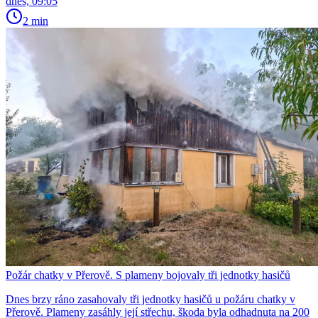
dnes, 09:05
2 min
Požár chatky v Přerově. S plameny bojovaly tři jednotky hasičů
Dnes brzy ráno zasahovaly tři jednotky hasičů u požáru chatky v
Přerově. Plameny zasáhly její střechu, škoda byla odhadnuta na 200