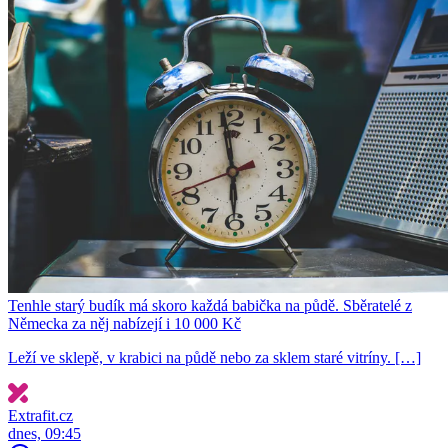
Tenhle starý budík má skoro každá babička na půdě. Sběratelé z
Německa za něj nabízejí i 10 000 Kč
Leží ve sklepě, v krabici na půdě nebo za sklem staré vitríny. […]
Extrafit.cz
dnes, 09:45