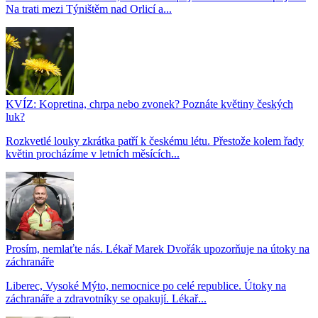
Na trati mezi Týništěm nad Orlicí a...
KVÍZ: Kopretina, chrpa nebo zvonek? Poznáte květiny českých
luk?
Rozkvetlé louky zkrátka patří k českému létu. Přestože kolem řady
květin procházíme v letních měsících...
Prosím, nemlaťte nás. Lékař Marek Dvořák upozorňuje na útoky na
záchranáře
Liberec, Vysoké Mýto, nemocnice po celé republice. Útoky na
záchranáře a zdravotníky se opakují. Lékař...