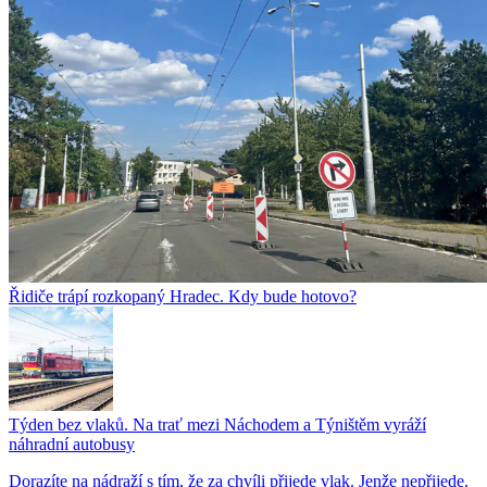
Řidiče trápí rozkopaný Hradec. Kdy bude hotovo?
Týden bez vlaků. Na trať mezi Náchodem a Týništěm vyráží
náhradní autobusy
Dorazíte na nádraží s tím, že za chvíli přijede vlak. Jenže nepřijede.