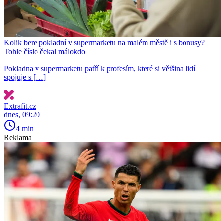
Kolik bere pokladní v supermarketu na malém městě i s bonusy?
Tohle číslo čekal málokdo
Pokladna v supermarketu patří k profesím, které si většina lidí
spojuje s […]
Extrafit.cz
dnes, 09:20
4 min
Reklama