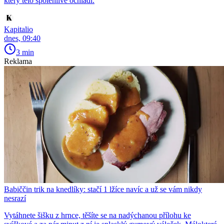
který tělo spolehlivě ochladí.
Kapitalio
dnes, 09:40
3 min
Reklama
Babiččin trik na knedlíky: stačí 1 lžíce navíc a už se vám nikdy
nesrazí
Vytáhnete šišku z hrnce, těšíte se na nadýchanou přílohu ke