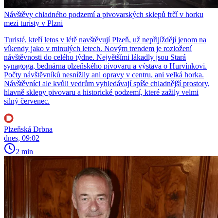
Návštěvy chladného podzemí a pivovarských sklepů frčí v horku
mezi turisty v Plzni
Turisté, kteří letos v létě navštěvují Plzeň, už nepřijíždějí jenom na
víkendy jako v minulých letech. Novým trendem je rozložení
návštěvnosti do celého týdne. Největšími lákadly jsou Stará
synagoga, bednárna plzeňského pivovaru a výstava o Hurvínkovi.
Počty návštěvníků nesnížily ani opravy v centru, ani velká horka.
Návštěvníci ale kvůli vedrům vyhledávají spíše chladnější prostory,
hlavně sklepy pivovaru a historické podzemí, které zažily velmi
silný červenec.
Plzeňská Drbna
dnes, 09:02
2 min