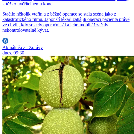
k těžko uvěřitelnému konci
Stačilo několik vteřin a z běžné operace se stala scéna jako z
katastrofického filmu. Japonští lékaři zahájili operaci pacienta právě
ve chvíli, kdy se celý operační sál a jeho mobiliář začaly
nekontrolovatelně kývat.
Aktuálně.cz - Zprávy
dnes, 09:30