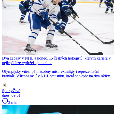
Dva zápasy v NHL a konec. 15 českých hokejistů, kterým kariéra v
nejlepší lize vydržela jen krátce
Olympijský vítěz, pětinásobný mistr extraligy i reprezentační
brankář. Všichni mají v NHL statistiku, která se vejde na dva řádky.
SportyŽivě
dnes, 09:51
3 min