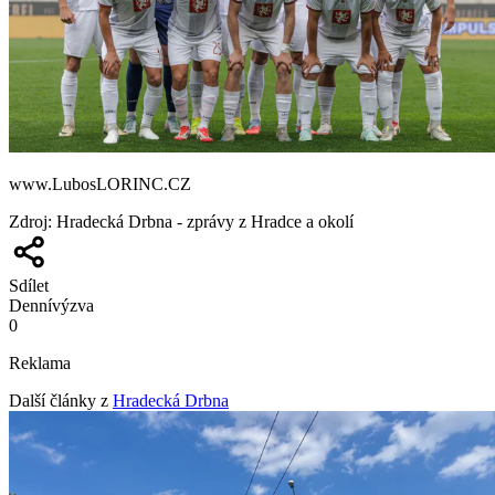
www.LubosLORINC.CZ
Zdroj
:
Hradecká Drbna - zprávy z Hradce a okolí
Sdílet
Denní
výzva
0
Reklama
Další články z
Hradecká Drbna