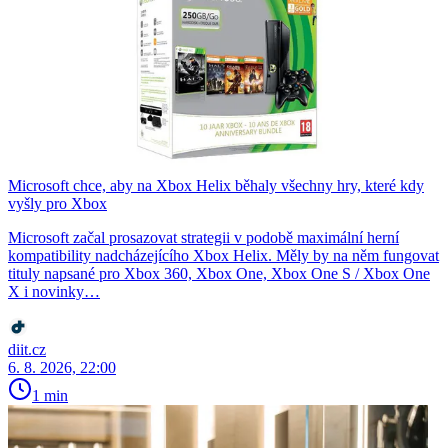
Microsoft chce, aby na Xbox Helix běhaly všechny hry, které kdy
vyšly pro Xbox
Microsoft začal prosazovat strategii v podobě maximální herní
kompatibility nadcházejícího Xbox Helix. Měly by na něm fungovat
tituly napsané pro Xbox 360, Xbox One, Xbox One S / Xbox One
X i novinky…
diit.cz
6. 8. 2026, 22:00
1 min