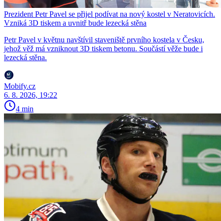
Prezident Petr Pavel se přijel podívat na nový kostel v Neratovicích.
Vzniká 3D tiskem a uvnitř bude lezecká stěna
Petr Pavel v květnu navštívil staveniště prvního kostela v Česku,
jehož věž má vzniknout 3D tiskem betonu. Součástí věže bude i
lezecká stěna.
Mobify.cz
6. 8. 2026, 19:22
4 min