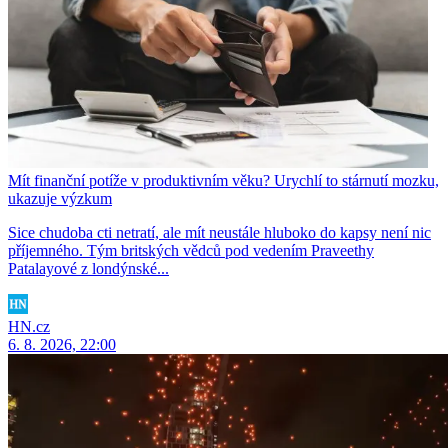
Mít finanční potíže v produktivním věku? Urychlí to stárnutí mozku,
ukazuje výzkum
Sice chudoba cti netratí, ale mít neustále hluboko do kapsy není nic
příjemného. Tým britských vědců pod vedením Praveethy
Patalayové z londýnské...
HN.cz
6. 8. 2026, 22:00