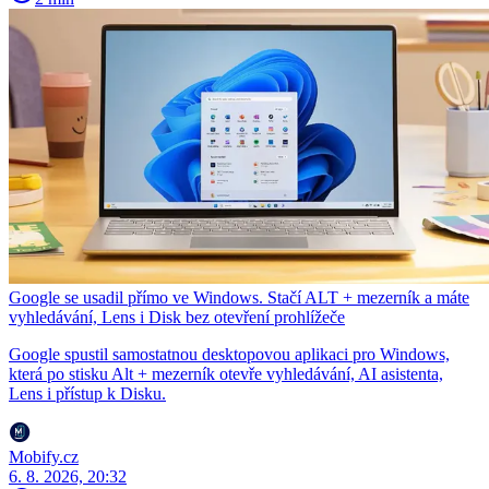
Google se usadil přímo ve Windows. Stačí ALT + mezerník a máte
vyhledávání, Lens i Disk bez otevření prohlížeče
Google spustil samostatnou desktopovou aplikaci pro Windows,
která po stisku Alt + mezerník otevře vyhledávání, AI asistenta,
Lens i přístup k Disku.
Mobify.cz
6. 8. 2026, 20:32