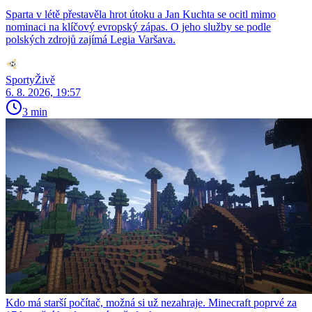
Sparta v létě přestavěla hrot útoku a Jan Kuchta se ocitl mimo
nominaci na klíčový evropský zápas. O jeho služby se podle
polských zdrojů zajímá Legia Varšava.
SportyŽivě
6. 8. 2026, 19:57
3 min
Kdo má starší počítač, možná si už nezahraje. Minecraft poprvé za