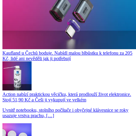
Kaufland u Čechů boduje. Nabídl malou blbůstku k telefonu za 205
Kč, lidé ani nevěděli jak ji potřebují
Action nabízí praktickou věcičku, která prodlouží život elektronice.
Stojí 51,90 Kč a Češi ji vykupují ve velkém
Uvnitř notebooku, stolního počítače i obyčejné klávesnice se roky
usazuje vrstva prachu, […]