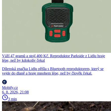
Váží 47 gramů a stojí 400 Kč. Reproduktor Parkside z Lidlu hraje
lépe, než by kdokoliv čekal
Dílenská značka Lidlu přišla s Bluetooth reproduktorem, který se
vejde do dlaně a hraje mnohem lépe, než by člověk čekal.
Mobify.cz
6. 8. 2026, 21:08
3 min