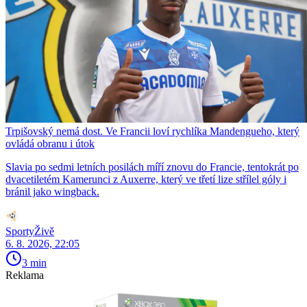
Trpišovský nemá dost. Ve Francii loví rychlíka Mandengueho, který
ovládá obranu i útok
Slavia po sedmi letních posilách míří znovu do Francie, tentokrát po
dvacetiletém Kamerunci z Auxerre, který ve třetí lize střílel góly i
bránil jako wingback.
SportyŽivě
6. 8. 2026, 22:05
3 min
Reklama