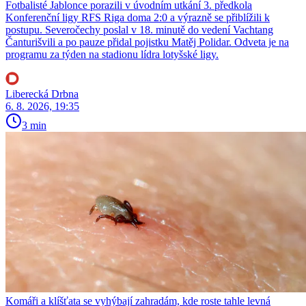
Fotbalisté Jablonce porazili v úvodním utkání 3. předkola
Konferenční ligy RFS Riga doma 2:0 a výrazně se přiblížili k
postupu. Severočechy poslal v 18. minutě do vedení Vachtang
Čanturišvili a po pauze přidal pojistku Matěj Polidar. Odveta je na
programu za týden na stadionu lídra lotyšské ligy.
Liberecká Drbna
6. 8. 2026, 19:35
3 min
Komáři a klíšťata se vyhýbají zahradám, kde roste tahle levná