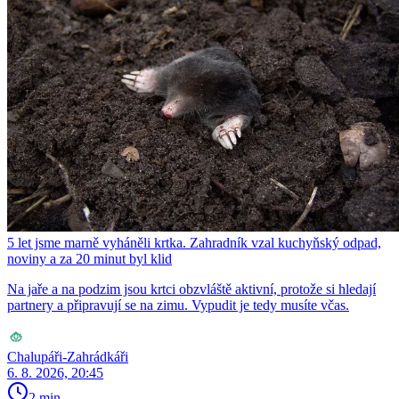
5 let jsme marně vyháněli krtka. Zahradník vzal kuchyňský odpad,
noviny a za 20 minut byl klid
Na jaře a na podzim jsou krtci obzvláště aktivní, protože si hledají
partnery a připravují se na zimu. Vypudit je tedy musíte včas.
Chalupáři-Zahrádkáři
6. 8. 2026, 20:45
2 min