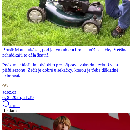
Brusíř Marek ukázal, pod jakým úhlem brousit nůž sekačky. Většina
zahrádkářů to dělá špatně
Podzim je ideálním obdobím pro přípravu zahradní techniky na
příští sezonu. Začít je dobré u sekačky, kterou je třeba důkladně
nabrousit.
adbz.cz
6. 8. 2026, 21:39
2 min
Reklama