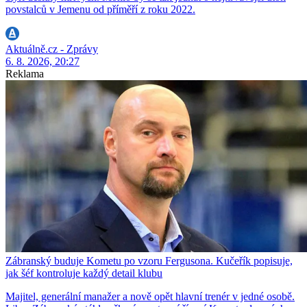
povstalců v Jemenu od příměří z roku 2022.
Aktuálně.cz - Zprávy
6. 8. 2026, 20:27
Reklama
Zábranský buduje Kometu po vzoru Fergusona. Kučeřík popisuje,
jak šéf kontroluje každý detail klubu
Majitel, generální manažer a nově opět hlavní trenér v jedné osobě.