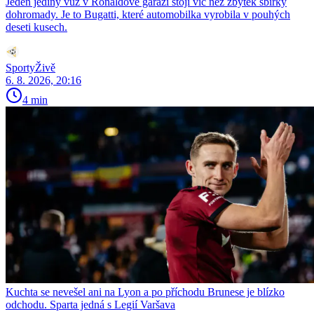
Jeden jediný vůz v Ronaldově garáži stojí víc než zbytek sbírky
dohromady. Je to Bugatti, které automobilka vyrobila v pouhých
deseti kusech.
SportyŽivě
6. 8. 2026, 20:16
4 min
Kuchta se nevešel ani na Lyon a po příchodu Brunese je blízko
odchodu. Sparta jedná s Legií Varšava