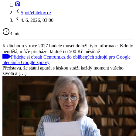
Spotřebitelov.cz
4. 6. 2026, 03:00
3 min
K důchodu v roce 2027 budete muset doložit tyto informace. Kdo to
neudělá, může přicházet klidně i o 500 Kč měsíčně
Přidejte si obsah Centrum.cz do oblíbených zdrojů pro Google
hledání a Google zprávy
Představa, že státní aparát s láskou stráží každý moment vašeho
života a […]