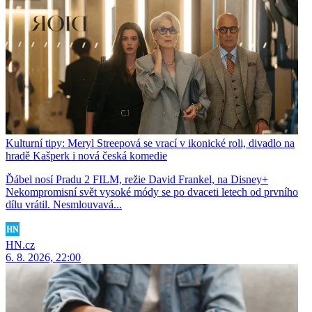
Kulturní tipy: Meryl Streepová se vrací v ikonické roli, divadlo na
hradě Kašperk i nová česká komedie
Ďábel nosí Pradu 2 FILM, režie David Frankel, na Disney+
Nekompromisní svět vysoké módy se po dvaceti letech od prvního
dílu vrátil. Nesmlouvavá...
HN.cz
6. 8. 2026, 22:00