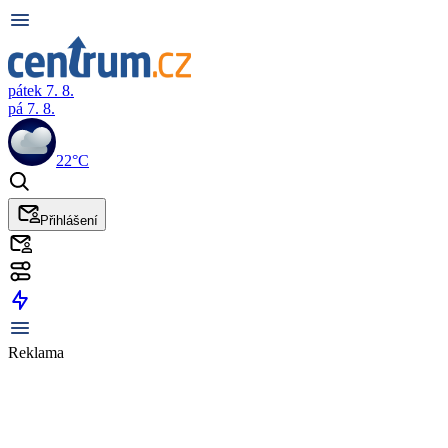
pátek 7. 8.
pá 7. 8.
22°C
Přihlášení
Reklama