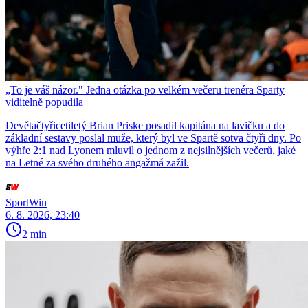
„To je váš názor." Jedna otázka po velkém večeru trenéra Sparty
viditelně popudila
Devětačtyřicetiletý Brian Priske posadil kapitána na lavičku a do
základní sestavy poslal muže, který byl ve Spartě sotva čtyři dny. Po
výhře 2:1 nad Lyonem mluvil o jednom z nejsilnějších večerů, jaké
na Letné za svého druhého angažmá zažil.
SportWin
6. 8. 2026, 23:40
2 min