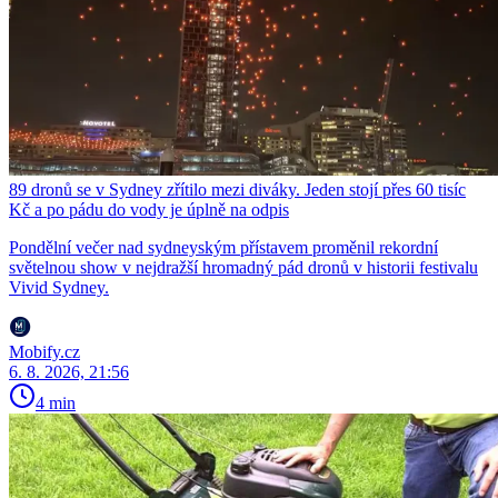
89 dronů se v Sydney zřítilo mezi diváky. Jeden stojí přes 60 tisíc
Kč a po pádu do vody je úplně na odpis
Pondělní večer nad sydneyským přístavem proměnil rekordní
světelnou show v nejdražší hromadný pád dronů v historii festivalu
Vivid Sydney.
Mobify.cz
6. 8. 2026, 21:56
4 min