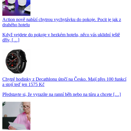
Action nově nabízí chytrou vychytávku do pokoje. Pocit je jak z
drahého hotelu
Když vejdete do pokoje v hezkém hotelu, něco vás uklidní ještě
dřív, […]
Chytré hodinky z Decathlonu útočí na Česko. Mají přes 100 funkcí
a stojí teď jen 1575 Kč
Představte si, že vyrazíte na ranní běh nebo na túru a chcete […]