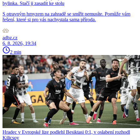
bylinka. Stačí ji zasadit ke stolu
S otravným hmyzem na zahradě se smířit nemusíte. Pomůže vám
řešení, které si pro vás nachystala sama příroda.
adbz.cz
6. 8. 2026, 19:34
2 min
Hradec v Evropské lize podlehl Besiktasi 0:1, v oslabení rozhodl
Kilicsoy