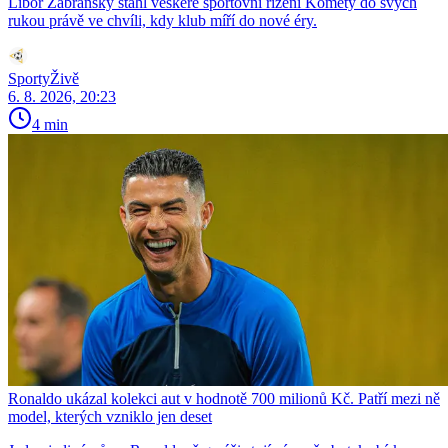
Libor Zábranský stáhl veškeré sportovní řízení Komety do svých
rukou právě ve chvíli, kdy klub míří do nové éry.
SportyŽivě
6. 8. 2026, 20:23
4 min
Ronaldo ukázal kolekci aut v hodnotě 700 milionů Kč. Patří mezi ně
model, kterých vzniklo jen deset