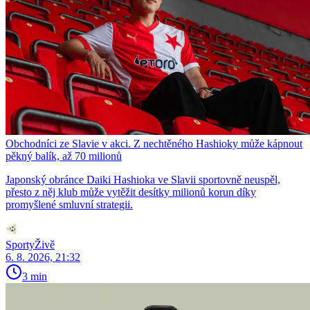
Obchodníci ze Slavie v akci. Z nechtěného Hashioky může kápnout
pěkný balík, až 70 milionů
Japonský obránce Daiki Hashioka ve Slavii sportovně neuspěl,
přesto z něj klub může vytěžit desítky milionů korun díky
promyšlené smluvní strategii.
SportyŽivě
6. 8. 2026, 21:32
3 min