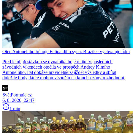
Otec Antonelliho trénuje Fittipaldiho syna: Brazilec vychvaluje lídra
Před letní přestávkou se dynamika boje o titul v posledních
závodních víkendech otočila ve prospěch Andrey Kimiho
Antonelliho. Ital dokáže pravidelně zajíždět výsledky a sbírat
důležité body, které mohou v součtu na konci sezony rozhodnout.
SvětFormule.cz
6. 8. 2026, 22:47
1 min