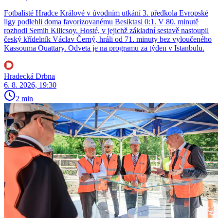
Fotbalisté Hradce Králové v úvodním utkání 3. předkola Evropské
ligy podlehli doma favorizovanému Besiktasi 0:1. V 80. minutě
rozhodl Semih Kilicsoy. Hosté, v jejichž základní sestavě nastoupil
český křídelník Václav Černý, hráli od 71. minuty bez vyloučeného
Kassouma Ouattary. Odveta je na programu za týden v Istanbulu.
Hradecká Drbna
6. 8. 2026, 19:30
2 min