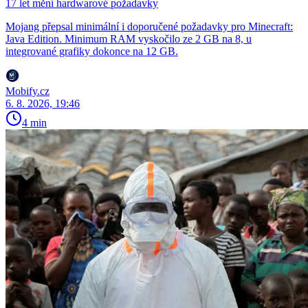
17 let mění hardwarové požadavky
Mojang přepsal minimální i doporučené požadavky pro Minecraft:
Java Edition. Minimum RAM vyskočilo ze 2 GB na 8, u
integrované grafiky dokonce na 12 GB.
Mobify.cz
6. 8. 2026, 19:46
4 min