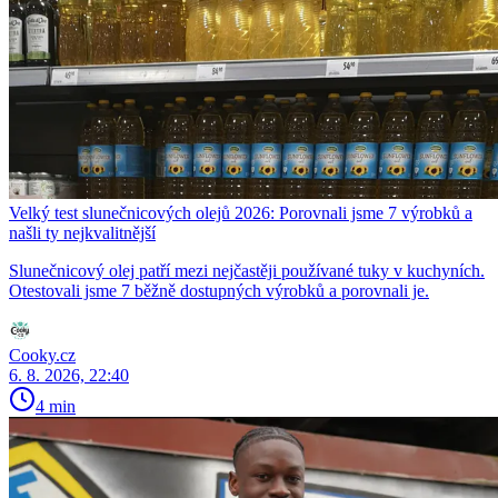
Velký test slunečnicových olejů 2026: Porovnali jsme 7 výrobků a
našli ty nejkvalitnější
Slunečnicový olej patří mezi nejčastěji používané tuky v kuchyních.
Otestovali jsme 7 běžně dostupných výrobků a porovnali je.
Cooky.cz
6. 8. 2026, 22:40
4 min