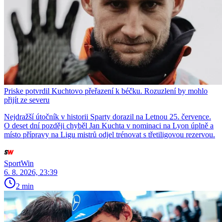
Priske potvrdil Kuchtovo přeřazení k béčku. Rozuzlení by mohlo
přijít ze severu
Nejdražší útočník v historii Sparty dorazil na Letnou 25. července.
O deset dní později chyběl Jan Kuchta v nominaci na Lyon úplně a
místo přípravy na Ligu mistrů odjel trénovat s třetiligovou rezervou.
SportWin
6. 8. 2026, 23:39
2 min