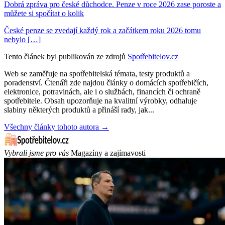
Dobrá zpráva pro české důchodce. Penze v roce 2026 zase poroste a
můžete si spočítat o kolik
České penze se zvedají každý rok a začátkem roku 2026 tomu
nebylo […]
Tento článek byl publikován ze zdrojů
Spotřebitelov.cz
Web se zaměřuje na spotřebitelská témata, testy produktů a
poradenství. Čtenáři zde najdou články o domácích spotřebičích,
elektronice, potravinách, ale i o službách, financích či ochraně
spotřebitele. Obsah upozorňuje na kvalitní výrobky, odhaluje
slabiny některých produktů a přináší rady, jak...
Všechny články tohoto autora →
Vybrali jsme pro vás
Magazíny a zajímavosti