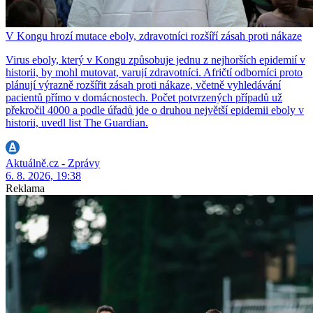
V Kongu hrozí mutace eboly, zdravotníci rozšíří zásah proti nákaze
Virus eboly, který v Kongu způsobuje jednu z nejhorších epidemií v
historii, by mohl mutovat, varují zdravotníci. Afričtí odborníci proto
plánují výrazně rozšířit zásah proti nákaze, včetně vyhledávání
pacientů přímo v domácnostech. Počet potvrzených případů už
překročil 4000 a podle úřadů jde o druhou největší epidemii eboly v
historii, uvedl list The Guardian.
Aktuálně.cz - Zprávy
6. 8. 2026, 19:38
Reklama