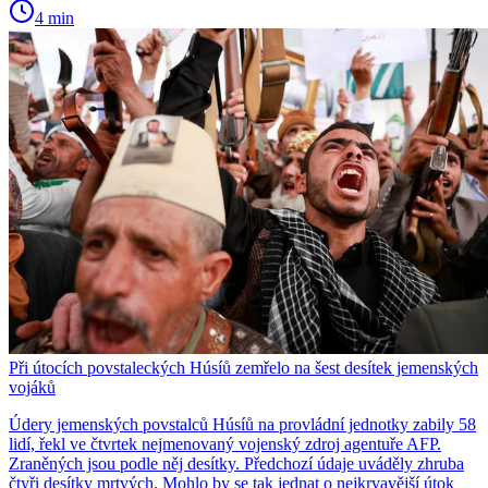
4 min
Při útocích povstaleckých Húsíů zemřelo na šest desítek jemenských
vojáků
Údery jemenských povstalců Húsíů na provládní jednotky zabily 58
lidí, řekl ve čtvrtek nejmenovaný vojenský zdroj agentuře AFP.
Zraněných jsou podle něj desítky. Předchozí údaje uváděly zhruba
čtyři desítky mrtvých. Mohlo by se tak jednat o nejkrvavější útok