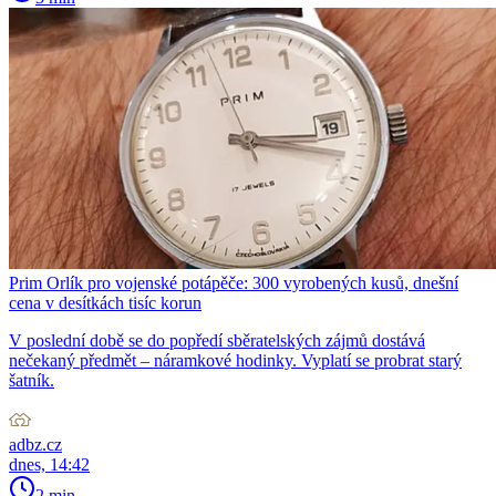
Prim Orlík pro vojenské potápěče: 300 vyrobených kusů, dnešní
cena v desítkách tisíc korun
V poslední době se do popředí sběratelských zájmů dostává
nečekaný předmět – náramkové hodinky. Vyplatí se probrat starý
šatník.
adbz.cz
dnes, 14:42
2 min