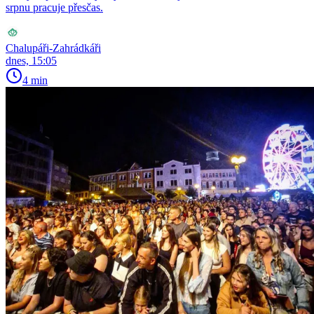
srpnu pracuje přesčas.
Chalupáři-Zahrádkáři
dnes, 15:05
4 min