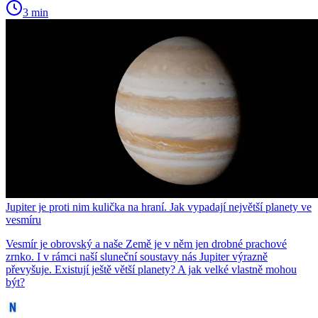
3 min
Jupiter je proti nim kulička na hraní. Jak vypadají největší planety ve
vesmíru
Vesmír je obrovský a naše Země je v něm jen drobné prachové
zrnko. I v rámci naší sluneční soustavy nás Jupiter výrazně
převyšuje. Existují ještě větší planety? A jak velké vlastně mohou
být?