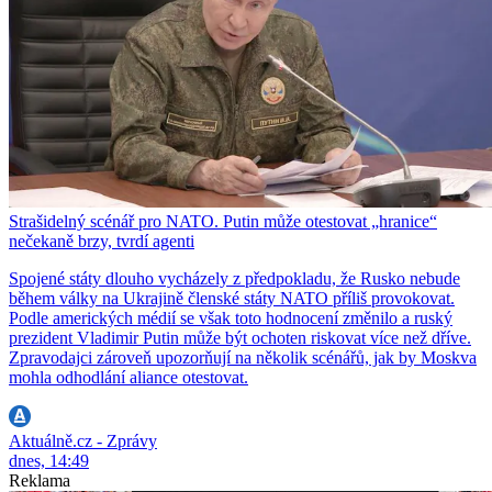
Strašidelný scénář pro NATO. Putin může otestovat „hranice“
nečekaně brzy, tvrdí agenti
Spojené státy dlouho vycházely z předpokladu, že Rusko nebude
během války na Ukrajině členské státy NATO příliš provokovat.
Podle amerických médií se však toto hodnocení změnilo a ruský
prezident Vladimir Putin může být ochoten riskovat více než dříve.
Zpravodajci zároveň upozorňují na několik scénářů, jak by Moskva
mohla odhodlání aliance otestovat.
Aktuálně.cz - Zprávy
dnes, 14:49
Reklama