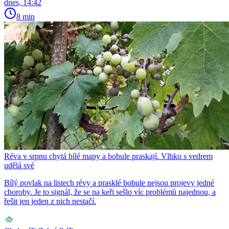
dnes, 14:42
8 min
Réva v srpnu chytá bílé mapy a bobule praskají. Vlhko s vedrem
udělá své
Bílý povlak na listech révy a prasklé bobule nejsou projevy jedné
choroby. Je to signál, že se na keři sešlo víc problémů najednou, a
řešit jen jeden z nich nestačí.