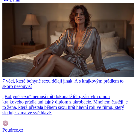
7 věcí, které bohyně sexu dělají jinak. A s krajkovým prádlem to
skoro nesouvisí
„Bohyně sexu“ nemusí mít dokonalé tělo, zásuvku plnou
krajkového prádla ani tajný diplom z akrobacie. Mnohem častěji je
to žena, která přestala během sexu hrát hlavní roli ve filmu, který
sleduje sama ve své hlavě.
Poudree.cz