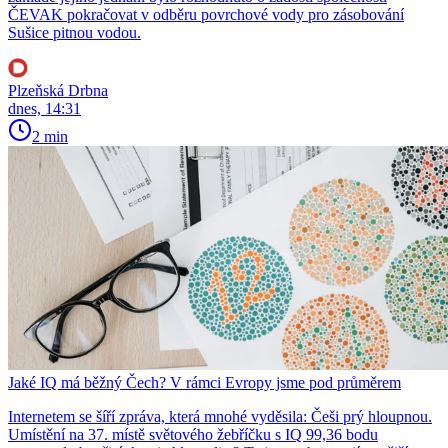
ČEVAK pokračovat v odběru povrchové vody pro zásobování
Sušice pitnou vodou.
Plzeňská Drbna
dnes, 14:31
2 min
Jaké IQ má běžný Čech? V rámci Evropy jsme pod průměrem
Internetem se šíří zpráva, která mnohé vyděsila: Češi prý hloupnou.
Umístění na 37. místě světového žebříčku s IQ 99,36 bodu