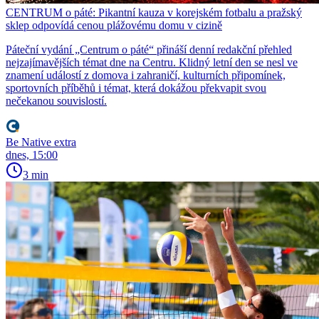
CENTRUM o páté: Pikantní kauza v korejském fotbalu a pražský
sklep odpovídá cenou plážovému domu v cizině
Páteční vydání „Centrum o páté“ přináší denní redakční přehled
nejzajímavějších témat dne na Centru. Klidný letní den se nesl ve
znamení událostí z domova i zahraničí, kulturních připomínek,
sportovních příběhů i témat, která dokážou překvapit svou
nečekanou souvislostí.
Be Native extra
dnes, 15:00
3 min