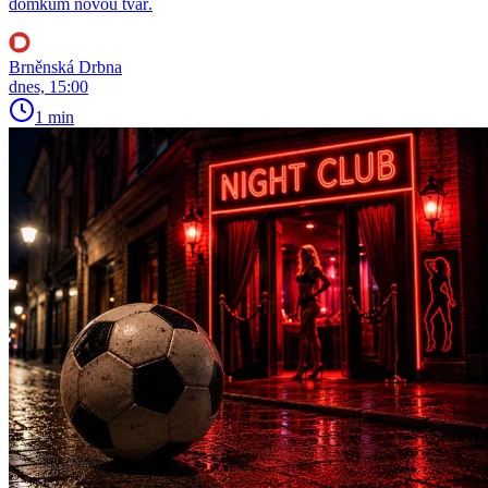
domkům novou tvář.
Brněnská Drbna
dnes, 15:00
1 min