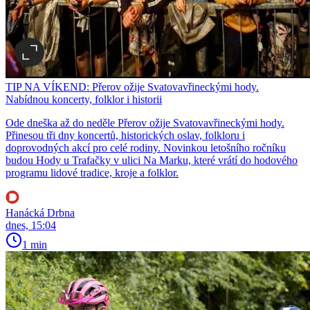
TIP NA VÍKEND: Přerov ožije Svatovavřineckými hody.
Nabídnou koncerty, folklor i historii
Ode dneška až do neděle Přerov ožije Svatovavřineckými hody.
Přinesou tři dny koncertů, historických oslav, folkloru i
doprovodných akcí pro celé rodiny. Novinkou letošního ročníku
budou Hody u Trafačky v ulici Na Marku, které vrátí do hodového
programu lidové tradice, kroje a folklor.
Hanácká Drbna
dnes, 15:04
1 min