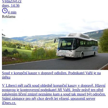
VědaŽivě.cz
dnes, 14:36
4 min
Reklama
Soud v korupční kauze v dopravě odložen. Podnikatel Vařil je na
útěku
V Liberci měl začít soud ohledně korupční kauzy v dopravě. Hlavní
postavou je kontroverzní podnikatel Jiří Vařil. Jenže právě ten před
zahájením líčení zmizel neznámo kam a soud tak musel být odročen.
Státní zástupce pro něj chce devět let vězení, upozornil server
iDnes.cz.