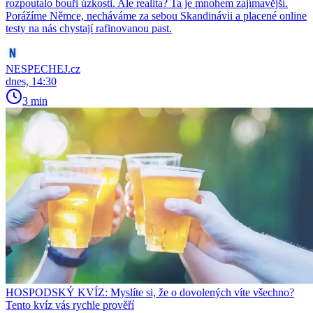
rozpoutalo bouři úzkosti. Ale realita? Ta je mnohem zajímavější.
Porážíme Němce, necháváme za sebou Skandinávii a placené online
testy na nás chystají rafinovanou past.
NESPECHEJ.cz
dnes, 14:30
3 min
HOSPODSKÝ KVÍZ: Myslíte si, že o dovolených víte všechno?
Tento kvíz vás rychle prověří