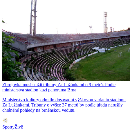
Zbrojovka musí snížit tribuny Za Lužánkami o 9 metrů. Podle
ministerstva stadion kazí panorama Brna
Ministerstvo kultury odmítlo dosavadní výškovou variantu stadionu
Za Lužánkami. Tribuny o výšce 37 metrů by podle úřadu narušily
chráněné pohledy na brněnskou vedutu.
SportyŽivě