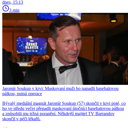
dnes, 15:13
3 min
Jaromír Soukup v krvi: Maskovaní muži ho napadli basebalovou
pálkou, nutná operace
Bývalý mediální magnát Jaromír Soukup (57) skončil v krvi poté, co
ho ve středu večer přepadli maskovaní útočníci basebalovou pálkou
a způsobili mu tržná poranění. Někdejší majitel TV Barrandov
skončil v péči lékařů.