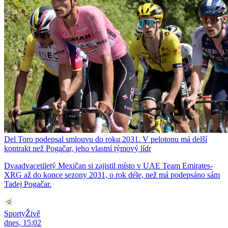
Del Toro podepsal smlouvu do roku 2031. V pelotonu má delší
kontrakt než Pogačar, jeho vlastní týmový lídr
Dvaadvacetiletý Mexičan si zajistil místo v UAE Team Emirates-
XRG až do konce sezony 2031, o rok déle, než má podepsáno sám
Tadej Pogačar.
SportyŽivě
dnes, 15:02