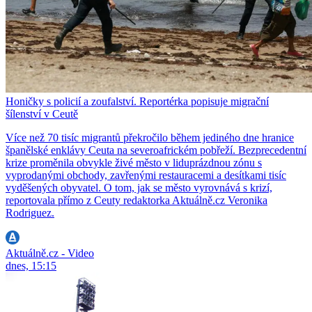
Honičky s policií a zoufalství. Reportérka popisuje migrační
šílenství v Ceutě
Více než 70 tisíc migrantů překročilo během jediného dne hranice
španělské enklávy Ceuta na severoafrickém pobřeží. Bezprecedentní
krize proměnila obvykle živé město v liduprázdnou zónu s
vyprodanými obchody, zavřenými restauracemi a desítkami tisíc
vyděšených obyvatel. O tom, jak se město vyrovnává s krizí,
reportovala přímo z Ceuty redaktorka Aktuálně.cz Veronika
Rodriguez.
Aktuálně.cz - Video
dnes, 15:15