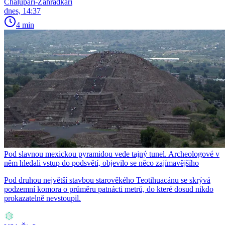
Chalupáři-Zahrádkáři
dnes, 14:37
4 min
Pod slavnou mexickou pyramidou vede tajný tunel. Archeologové v
něm hledali vstup do podsvětí, objevilo se něco zajímavějšího
Pod druhou největší stavbou starověkého Teotihuacánu se skrývá
podzemní komora o průměru patnácti metrů, do které dosud nikdo
prokazatelně nevstoupil.