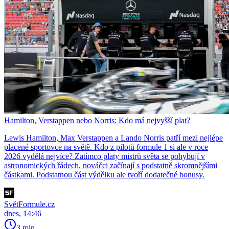
Hamilton, Verstappen nebo Norris: Kdo má nejvyšší plat?
Lewis Hamilton, Max Verstappen a Lando Norris patří mezi nejlépe
placené sportovce na světě. Kdo z pilotů formule 1 si ale v roce
2026 vydělá nejvíce? Zatímco platy mistrů světa se pohybují v
astronomických řádech, nováčci začínají s podstatně skromnějšími
částkami. Podstatnou část výdělku ale tvoří dodatečné bonusy.
SvětFormule.cz
dnes, 14:46
3 min