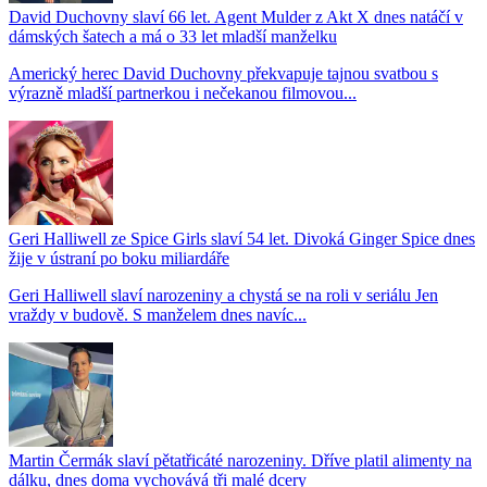
David Duchovny slaví 66 let. Agent Mulder z Akt X dnes natáčí v
dámských šatech a má o 33 let mladší manželku
Americký herec David Duchovny překvapuje tajnou svatbou s
výrazně mladší partnerkou i nečekanou filmovou...
Geri Halliwell ze Spice Girls slaví 54 let. Divoká Ginger Spice dnes
žije v ústraní po boku miliardáře
Geri Halliwell slaví narozeniny a chystá se na roli v seriálu Jen
vraždy v budově. S manželem dnes navíc...
Martin Čermák slaví pětatřicáté narozeniny. Dříve platil alimenty na
dálku, dnes doma vychovává tři malé dcery