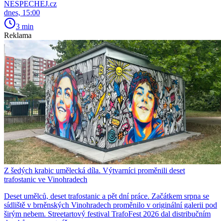
NESPECHEJ.cz
dnes, 15:00
3 min
Reklama
Z šedých krabic umělecká díla. Výtvarníci proměnili deset
trafostanic ve Vinohradech
Deset umělců, deset trafostanic a pět dní práce. Začátkem srpna se
sídliště v brněnských Vinohradech proměnilo v originální galerii pod
širým nebem. Streetartový festival TrafoFest 2026 dal distribučním