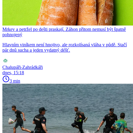
Mrkev a petržel po dešti praskají. Záhon přitom nemusí být špatně
pohnojený
Hlavním viníkem není hnojivo, ale rozkolísaná vláha v půdě. Stačí
pár dnů sucha a jeden vydatný déšť.
Chalupáři-Zahrádkáři
dnes, 15:18
3 min