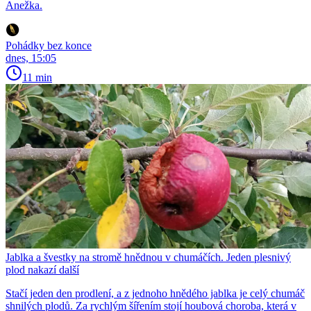
Anežka.
Pohádky bez konce
dnes, 15:05
11 min
Jablka a švestky na stromě hnědnou v chumáčích. Jeden plesnivý
plod nakazí další
Stačí jeden den prodlení, a z jednoho hnědého jablka je celý chumáč
shnilých plodů. Za rychlým šířením stojí houbová choroba, která v