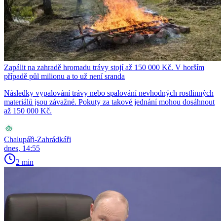
Zapálit na zahradě hromadu trávy stojí až 150 000 Kč. V horším
případě půl milionu a to už není sranda
Následky vypalování trávy nebo spalování nevhodných rostlinných
materiálů jsou závažné. Pokuty za takové jednání mohou dosáhnout
až 150 000 Kč.
Chalupáři-Zahrádkáři
dnes, 14:55
2 min