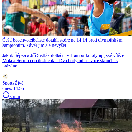
Čeští beachvolejbalisté dotáhli skóre na 14:14 proti olympijským
šampionům. Závěr jim ale nevyšel
Jakub Šépka a Jiří Sedlák dotlačili v Hamburku olympijské vítěze
Mola a Søruma do tie-breaku. Dva body od senzace skončili s
prázdnou.
SportyŽivě
dnes, 14:56
3 min