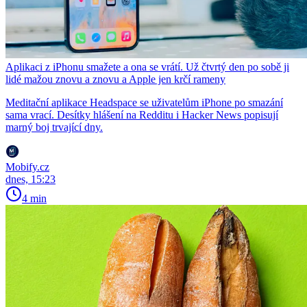
Aplikaci z iPhonu smažete a ona se vrátí. Už čtvrtý den po sobě ji
lidé mažou znovu a znovu a Apple jen krčí rameny
Meditační aplikace Headspace se uživatelům iPhone po smazání
sama vrací. Desítky hlášení na Redditu i Hacker News popisují
marný boj trvající dny.
Mobify.cz
dnes, 15:23
4 min