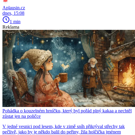
Aplausin.cz
dnes, 15:08
1 min
Reklama
Pohádka o kouzelném hrníčku, který byl pořád plný kakaa a nechtěl
zůstat jen na poličce
V jedné vesnici pod lesem, kde v zimě sníh přikrýval střechy tak
pečlivě, jako by je někdo balil do peřiny, žila holčička jménem