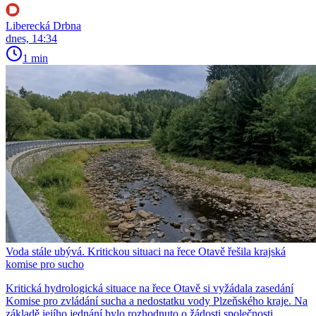
Liberecká Drbna
dnes, 14:34
1 min
Voda stále ubývá. Kritickou situaci na řece Otavě řešila krajská
komise pro sucho
Kritická hydrologická situace na řece Otavě si vyžádala zasedání
Komise pro zvládání sucha a nedostatku vody Plzeňského kraje. Na
základě jejího jednání bylo rozhodnuto o žádosti společnosti