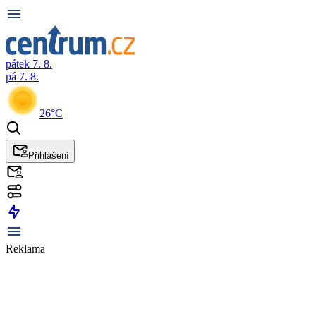
pátek 7. 8.
pá 7. 8.
26°C
Přihlášení
Reklama