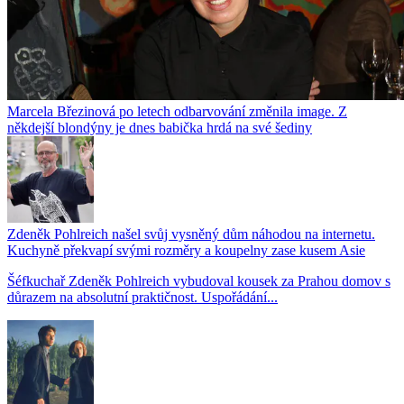
Marcela Březinová po letech odbarvování změnila image. Z
někdejší blondýny je dnes babička hrdá na své šediny
Zdeněk Pohlreich našel svůj vysněný dům náhodou na internetu.
Kuchyně překvapí svými rozměry a koupelny zase kusem Asie
Šéfkuchař Zdeněk Pohlreich vybudoval kousek za Prahou domov s
důrazem na absolutní praktičnost. Uspořádání...