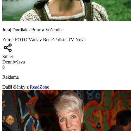
Juraj Durdiak - Princ a Večernice
Zdroj
:
FOTO:Václav Beneš / distr. TV Nova
Sdílet
Denní
výzva
0
Reklama
Další články z
ReadZone