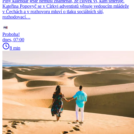
Plný kalendář ještě nemusí znamenat, že člověk ví, kam směřuje.
Kateřina Popovyč se v Církvi adventistů věnuje vedoucím mládeže
v Čechách a v rozhovoru mluví o tlaku sociálních sítí,
rozhodovací…
Proboha!
dnes, 07:00
8 min