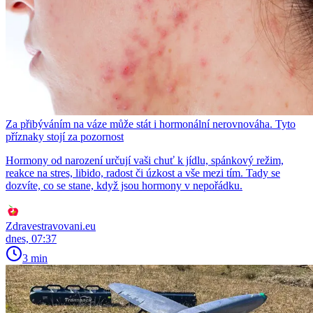
Za přibýváním na váze může stát i hormonální nerovnováha. Tyto
příznaky stojí za pozornost
Hormony od narození určují vaši chuť k jídlu, spánkový režim,
reakce na stres, libido, radost či úzkost a vše mezi tím. Tady se
dozvíte, co se stane, když jsou hormony v nepořádku.
Zdravestravovani.eu
dnes, 07:37
3 min