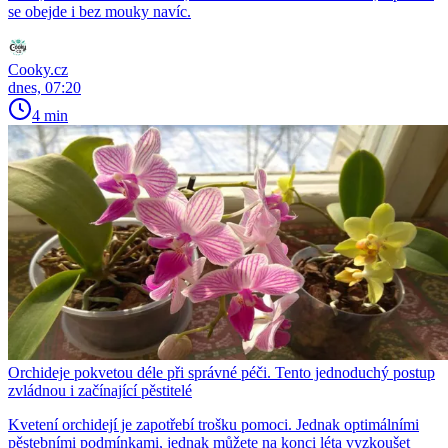
se obejde i bez mouky navíc.
Cooky.cz
dnes, 07:20
4 min
Orchideje pokvetou déle při správné péči. Tento jednoduchý postup
zvládnou i začínající pěstitelé
Kvetení orchidejí je zapotřebí trošku pomoci. Jednak optimálními
pěstebními podmínkami, jednak můžete na konci léta vyzkoušet