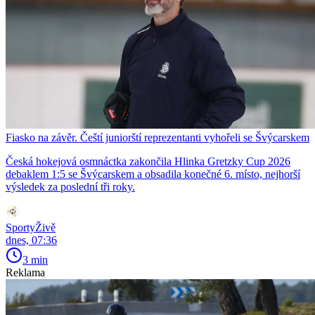
Fiasko na závěr. Čeští juniorští reprezentanti vyhořeli se Švýcarskem
Česká hokejová osmnáctka zakončila Hlinka Gretzky Cup 2026
debaklem 1:5 se Švýcarskem a obsadila konečné 6. místo, nejhorší
výsledek za poslední tři roky.
SportyŽivě
dnes, 07:36
3 min
Reklama