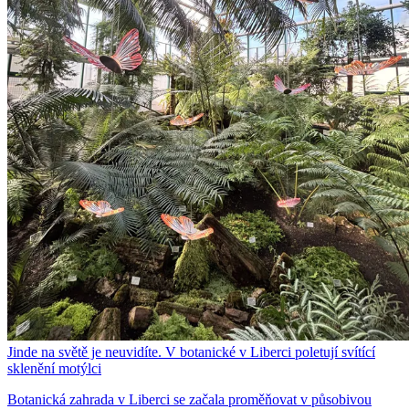
Jinde na světě je neuvidíte. V botanické v Liberci poletují svítící
sklenění motýlci
Botanická zahrada v Liberci se začala proměňovat v působivou