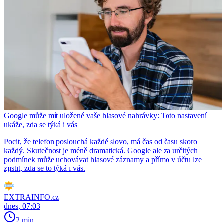
Google může mít uložené vaše hlasové nahrávky: Toto nastavení
ukáže, zda se týká i vás
Pocit, že telefon poslouchá každé slovo, má čas od času skoro
každý. Skutečnost je méně dramatická. Google ale za určitých
podmínek může uchovávat hlasové záznamy a přímo v účtu lze
zjistit, zda se to týká i vás.
EXTRAINFO.cz
dnes, 07:03
2 min