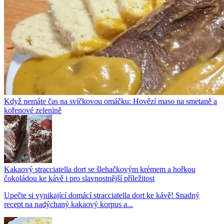
Když nemáte čas na svíčkovou omáčku: Hovězí maso na smetaně a
kořenové zelenině
Kakaový stracciatella dort se šlehačkovým krémem a hořkou
čokoládou ke kávě i pro slavnostnější příležitost
Upečte si vynikající domácí stracciatella dort ke kávě! Snadný
recept na nadýchaný kakaový korpus a...