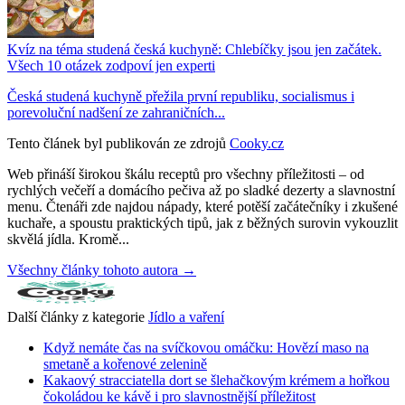
Kvíz na téma studená česká kuchyně: Chlebíčky jsou jen začátek.
Všech 10 otázek zodpoví jen experti
Česká studená kuchyně přežila první republiku, socialismus i
porevoluční nadšení ze zahraničních...
Tento článek byl publikován ze zdrojů
Cooky.cz
Web přináší širokou škálu receptů pro všechny příležitosti – od
rychlých večeří a domácího pečiva až po sladké dezerty a slavnostní
menu. Čtenáři zde najdou nápady, které potěší začátečníky i zkušené
kuchaře, a spoustu praktických tipů, jak z běžných surovin vykouzlit
skvělá jídla. Kromě...
Všechny články tohoto autora →
Další články z kategorie
Jídlo a vaření
Když nemáte čas na svíčkovou omáčku: Hovězí maso na
smetaně a kořenové zelenině
Kakaový stracciatella dort se šlehačkovým krémem a hořkou
čokoládou ke kávě i pro slavnostnější příležitost