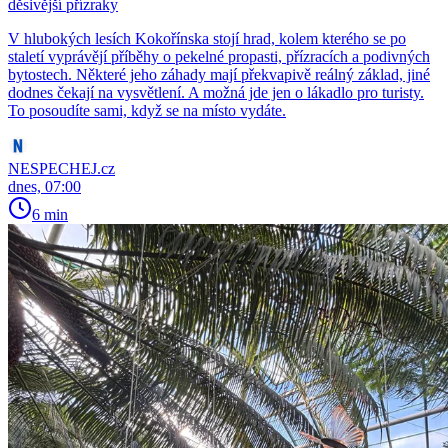
děsivější přízraky
V hlubokých lesích Kokořínska stojí hrad, kolem kterého se po
staletí vyprávějí příběhy o pekelné propasti, přízracích a podivných
bytostech. Některé jeho záhady mají překvapivě reálný základ, jiné
dodnes čekají na vysvětlení. A možná jde jen o lákadlo pro turisty.
To posoudíte sami, když se na místo vydáte.
NESPECHEJ.cz
dnes, 07:00
6 min