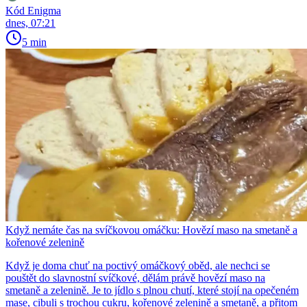
Kód Enigma
dnes, 07:21
5 min
Když nemáte čas na svíčkovou omáčku: Hovězí maso na smetaně a
kořenové zelenině
Když je doma chuť na poctivý omáčkový oběd, ale nechci se
pouštět do slavnostní svíčkové, dělám právě hovězí maso na
smetaně a zelenině. Je to jídlo s plnou chutí, které stojí na opečeném
mase, cibuli s trochou cukru, kořenové zelenině a smetaně, a přitom