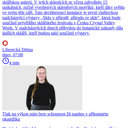
sklářskou galerii. V jejích sklenících se včera zabydlelo 15
unikátních, ručně vyrobených skleněných motýlků, kteří díky světlu
ve svém těle září. Tato dechberoucí instalace je první vlaštovkou
nadcházející výstavy „Sklo v přírodě, příroda ve skle“, která bude
součástí největšího sklářského festivalu v Česku Crystal Valley
Week. V nadcházejících dnech přibydou do botanické zahrady díla
dalších sklářů, kteří budou také součástí výstavy.
Liberecká Drbna
dnes, 07:00
4 min
Tlak na výkon nám bere schopnost žít naplno v přítomném
okamžiku