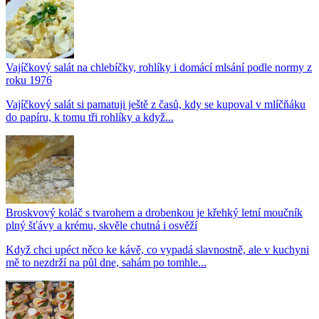
Vajíčkový salát na chlebíčky, rohlíky i domácí mlsání podle normy z
roku 1976
Vajíčkový salát si pamatuji ještě z časů, kdy se kupoval v mlíčňáku
do papíru, k tomu tři rohlíky a když...
Broskvový koláč s tvarohem a drobenkou je křehký letní moučník
plný šťávy a krému, skvěle chutná i osvěží
Když chci upéct něco ke kávě, co vypadá slavnostně, ale v kuchyni
mě to nezdrží na půl dne, sahám po tomhle...