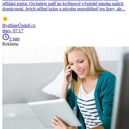
střídání teplot. Orchideje patří ke květinové výzdobě mnoha našich
domácností. Jejich něžné kráse a půvabu nepodléhají jen ženy, ale...
BydlímeÚtulně.cz
dnes, 07:17
2 min
Reklama