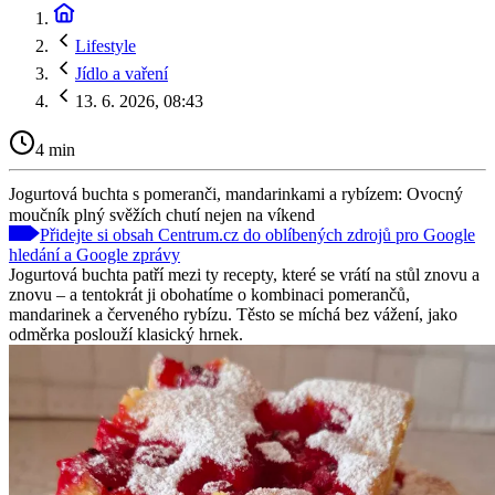
Lifestyle
Jídlo a vaření
13. 6. 2026, 08:43
4 min
Jogurtová buchta s pomeranči, mandarinkami a rybízem: Ovocný
moučník plný svěžích chutí nejen na víkend
Přidejte si obsah Centrum.cz do oblíbených zdrojů pro Google
hledání a Google zprávy
Jogurtová buchta patří mezi ty recepty, které se vrátí na stůl znovu a
znovu – a tentokrát ji obohatíme o kombinaci pomerančů,
mandarinek a červeného rybízu. Těsto se míchá bez vážení, jako
odměrka poslouží klasický hrnek.