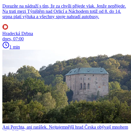
Dorazíte na nádraží s tím, že za chvíli přijede vlak. Jenže nepřijede.
Na trati mezi Týništěm nad Orlicí a Náchodem totiž od 8. do 14.
srpna platí výluka a všechny spoje nahradí autobusy.
Hradecká Drbna
dnes, 07:00
1 min
Ani Perchta, ani rarášek. Nejtajemnější hrad Česka obývají mnohem