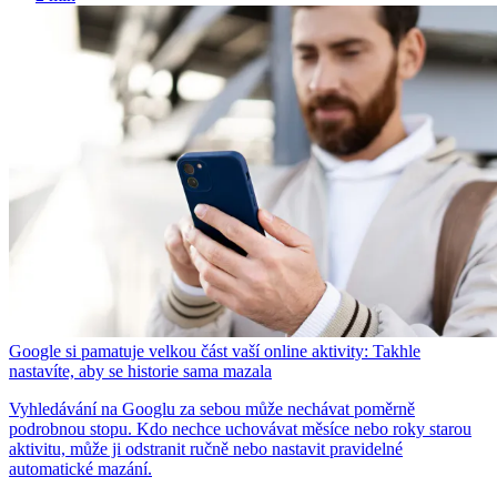
Google si pamatuje velkou část vaší online aktivity: Takhle
nastavíte, aby se historie sama mazala
Vyhledávání na Googlu za sebou může nechávat poměrně
podrobnou stopu. Kdo nechce uchovávat měsíce nebo roky starou
aktivitu, může ji odstranit ručně nebo nastavit pravidelné
automatické mazání.