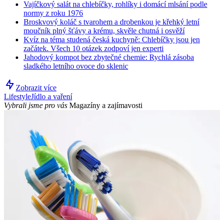
Vajíčkový salát na chlebíčky, rohlíky i domácí mlsání podle
normy z roku 1976
Broskvový koláč s tvarohem a drobenkou je křehký letní
moučník plný šťávy a krému, skvěle chutná i osvěží
Kvíz na téma studená česká kuchyně: Chlebíčky jsou jen
začátek. Všech 10 otázek zodpoví jen experti
Jahodový kompot bez zbytečné chemie: Rychlá zásoba
sladkého letního ovoce do sklenic
Zobrazit více
Lifestyle
Jídlo a vaření
Vybrali jsme pro vás
Magazíny a zajímavosti