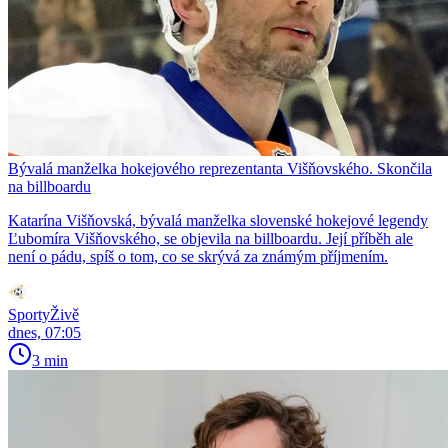
Bývalá manželka hokejového reprezentanta Višňovského. Skončila
na billboardu
Katarína Višňovská, bývalá manželka slovenské hokejové legendy
Ľubomíra Višňovského, se objevila na billboardu. Její příběh ale
není o pádu, spíš o tom, co se skrývá za známým příjmením.
SportyŽivě
dnes, 07:05
3 min