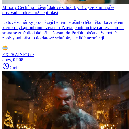
Miliony Čechů používají datové schránky. Brzy se k nim přes
dosavadní adresu už nepřihlásí
Datové schránky procházejí během letošního léta několika změnami,
které se týkají milionů uživatelů. Nová je internetová adresa a od 1.
srpna se změnilo také přihlašování do Portálu občana. Samotné
zprávy ani přístup do datové schránky ale lidé neztrácejí.
EXTRAINFO.cz
dnes, 07:08
2 min