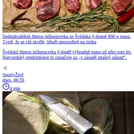
Sedmdesátiletá fitness influencerka ze Švédska jí denně 800 g masa.
Tvrdí, že se cítí skvěle, lékaři upozorňují na rizika
Švédská fitness influencerka jí téměř výhradně maso už přes osm let.
Harvardský epidemiolog to označuje za „v zásadě strašný nápad“.
SportyŽivě
dnes, 06:59
4 min