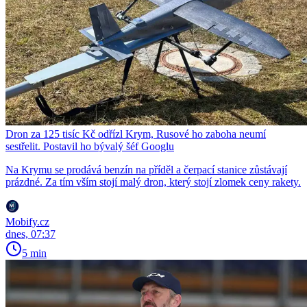
Dron za 125 tisíc Kč odřízl Krym, Rusové ho zaboha neumí
sestřelit. Postavil ho bývalý šéf Googlu
Na Krymu se prodává benzín na příděl a čerpací stanice zůstávají
prázdné. Za tím vším stojí malý dron, který stojí zlomek ceny rakety.
Mobify.cz
dnes, 07:37
5 min