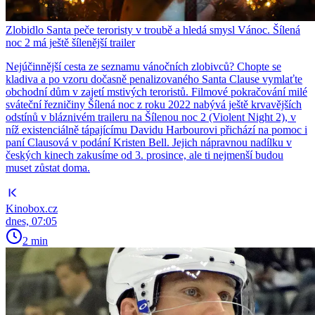
Zlobidlo Santa peče teroristy v troubě a hledá smysl Vánoc. Šílená
noc 2 má ještě šílenější trailer
Nejúčinnější cesta ze seznamu vánočních zlobivců? Chopte se
kladiva a po vzoru dočasně penalizovaného Santa Clause vymlaťte
obchodní dům v zajetí mstivých teroristů. Filmové pokračování milé
sváteční řezničiny Šílená noc z roku 2022 nabývá ještě krvavějších
odstínů v bláznivém traileru na Šílenou noc 2 (Violent Night 2), v
níž existenciálně tápajícímu Davidu Harbourovi přichází na pomoc i
paní Clausová v podání Kristen Bell. Jejich nápravnou nadílku v
českých kinech zakusíme od 3. prosince, ale ti nejmenší budou
muset zůstat doma.
Kinobox.cz
dnes, 07:05
2 min