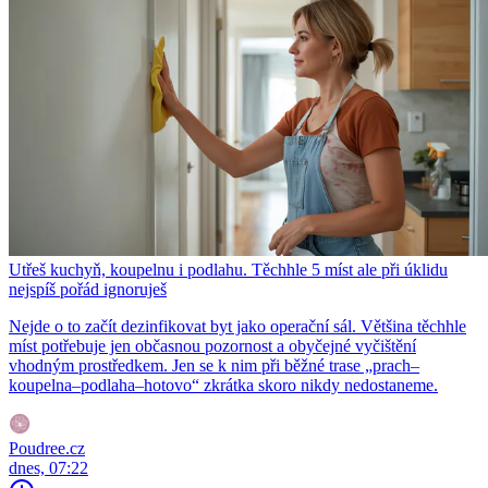
Utřeš kuchyň, koupelnu i podlahu. Těchhle 5 míst ale při úklidu
nejspíš pořád ignoruješ
Nejde o to začít dezinfikovat byt jako operační sál. Většina těchhle
míst potřebuje jen občasnou pozornost a obyčejné vyčištění
vhodným prostředkem. Jen se k nim při běžné trase „prach–
koupelna–podlaha–hotovo“ zkrátka skoro nikdy nedostaneme.
Poudree.cz
dnes, 07:22