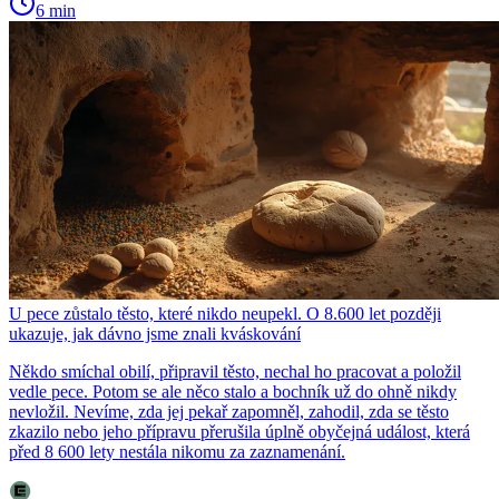
6 min
U pece zůstalo těsto, které nikdo neupekl. O 8.600 let později
ukazuje, jak dávno jsme znali kváskování
Někdo smíchal obilí, připravil těsto, nechal ho pracovat a položil
vedle pece. Potom se ale něco stalo a bochník už do ohně nikdy
nevložil. Nevíme, zda jej pekař zapomněl, zahodil, zda se těsto
zkazilo nebo jeho přípravu přerušila úplně obyčejná událost, která
před 8 600 lety nestála nikomu za zaznamenání.