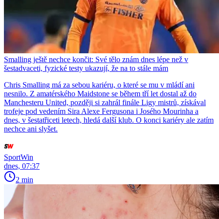
Smalling ještě nechce končit: Své tělo znám dnes lépe než v
šestadvaceti, fyzické testy ukazují, že na to stále mám
Chris Smalling má za sebou kariéru, o které se mu v mládí ani
nesnilo. Z amatérského Maidstone se během tří let dostal až do
Manchesteru United, později si zahrál finále Ligy mistrů, získával
trofeje pod vedením Sira Alexe Fergusona i Josého Mourinha a
dnes, v šestatřiceti letech, hledá další klub. O konci kariéry ale zatím
nechce ani slyšet.
SportWin
dnes, 07:37
2 min