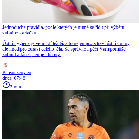
Jednoduchá pravidla, podle kterých je nutné se řídit při výběru
zubního kartáčku
Ústní hygiena je velmi důležitá, a to nejen pro zdraví ústní dutiny,
ale hned pro zdraví celého těla. Se správnou péčí Vám pomůže
zubní kartáček, ten je klíčový.
Krasnezeny.eu
dnes, 07:48
2 min