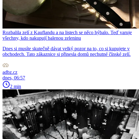
Rozbalila zelí z Kauflandu a na listech se něco hýbalo. Teď varuje
všechny, kdo nakupují balenou zeleninu
Dnes si musíte skutečně dávat velký pozor na to, co si kupujete v
obchodech. Tato zákaznice si přinesla domů nechutné čínské zelí.
adbz.cz
dnes, 06:57
2 min