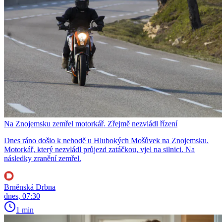
Na Znojemsku zemřel motorkář. Zřejmě nezvládl řízení
Dnes ráno došlo k nehodě u Hlubokých Mošůvek na Znojemsku.
Motorkář, který nezvládl průjezd zatáčkou, vjel na silnici. Na
následky zranění zemřel.
Brněnská Drbna
dnes, 07:30
1 min