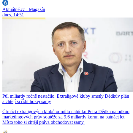
Aktuálně.cz - Magazín
dnes, 14:51
Půl miliardy ročně nestačilo. Extraligové kluby smetly Dědkův plán
a chtějí si řídit hokej samy
Čtrnáct extraligových klubů odmítlo nabídku Petra Dědka na odkup
marketingových práv soutěže za 9,6 miliardy korun na patnáct let.
Místo toho si chtějí práva obchodovat samy.