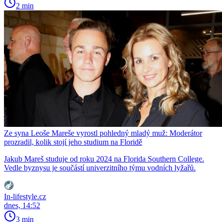
2 min
Ze syna Leoše Mareše vyrostl pohledný mladý muž: Moderátor
prozradil, kolik stojí jeho studium na Floridě
Jakub Mareš studuje od roku 2024 na Florida Southern College.
Vedle byznysu je součástí univerzitního týmu vodních lyžařů.
In-lifestyle.cz
dnes, 14:52
3 min