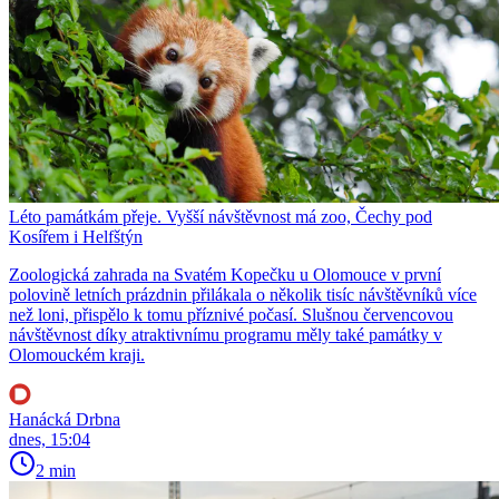
Léto památkám přeje. Vyšší návštěvnost má zoo, Čechy pod
Kosířem i Helfštýn
Zoologická zahrada na Svatém Kopečku u Olomouce v první
polovině letních prázdnin přilákala o několik tisíc návštěvníků více
než loni, přispělo k tomu příznivé počasí. Slušnou červencovou
návštěvnost díky atraktivnímu programu měly také památky v
Olomouckém kraji.
Hanácká Drbna
dnes, 15:04
2 min