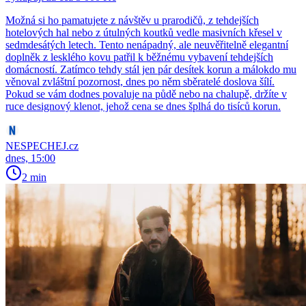
Možná si ho pamatujete z návštěv u prarodičů, z tehdejších
hotelových hal nebo z útulných koutků vedle masivních křesel v
sedmdesátých letech. Tento nenápadný, ale neuvěřitelně elegantní
doplněk z lesklého kovu patřil k běžnému vybavení tehdejších
domácností. Zatímco tehdy stál jen pár desítek korun a málokdo mu
věnoval zvláštní pozornost, dnes po něm sběratelé doslova šílí.
Pokud se vám dodnes povaluje na půdě nebo na chalupě, držíte v
ruce designový klenot, jehož cena se dnes šplhá do tisíců korun.
NESPECHEJ.cz
dnes, 15:00
2 min