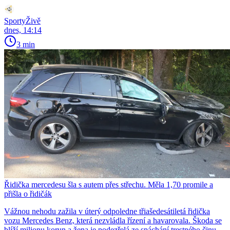
SportyŽivě
dnes, 14:14
3 min
Řidička mercedesu šla s autem přes střechu. Měla 1,70 promile a
přišla o řidičák
Vážnou nehodu zažila v úterý odpoledne třiašedesátiletá řidička
vozu Mercedes Benz, která nezvládla řízení a havarovala. Škoda se
blíží milionu korun a žena je podezřelá ze spáchání trestného činu.