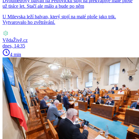
Dvoumetrový balvan na Petrovicku stojí na překvapivě malé ploše
už tisíce let. Stačí ale málo a bude po něm
U Milevska leží balvan, který stojí na malé ploše jako trik.
Vytvarovalo ho zvětrávání.
VědaŽivě.cz
dnes, 14:35
4 min