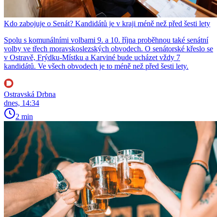
Kdo zabojuje o Senát? Kandidátů je v kraji méně než před šesti lety
Spolu s komunálními volbami 9. a 10. října proběhnou také senátní
volby ve třech moravskoslezských obvodech. O senátorské křeslo se
v Ostravě, Frýdku-Místku a Karviné bude ucházet vždy 7
kandidátů. Ve všech obvodech je to méně než před šesti lety.
Ostravská Drbna
dnes, 14:34
2 min