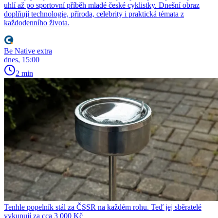
uhlí až po sportovní příběh mladé české cyklistky. Dnešní obraz
doplňují technologie, příroda, celebrity i praktická témata z
každodenního života.
Be Native extra
dnes, 15:00
2 min
Tenhle popelník stál za ČSSR na každém rohu. Teď jej sběratelé
vykupují za cca 3 000 Kč