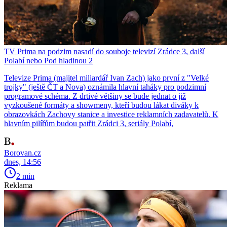
TV Prima na podzim nasadí do souboje televizí Zrádce 3, další
Polabí nebo Pod hladinou 2
Televize Prima (majitel miliardář Ivan Zach) jako první z "Velké
trojky" (ještě ČT a Nova) oznámila hlavní taháky pro podzimní
programové schéma. Z drtivé většiny se bude jednat o již
vyzkoušené formáty a showmeny, kteří budou lákat diváky k
obrazovkách Zachovy stanice a investice reklamních zadavatelů. K
hlavním pilířům budou patřit Zrádci 3, seriály Polabí,
Borovan.cz
dnes, 14:56
2 min
Reklama