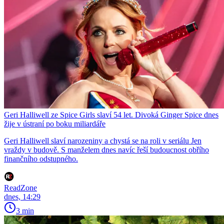
Geri Halliwell ze Spice Girls slaví 54 let. Divoká Ginger Spice dnes
žije v ústraní po boku miliardáře
Geri Halliwell slaví narozeniny a chystá se na roli v seriálu Jen
vraždy v budově. S manželem dnes navíc řeší budoucnost obřího
finančního odstupného.
ReadZone
dnes, 14:29
3 min