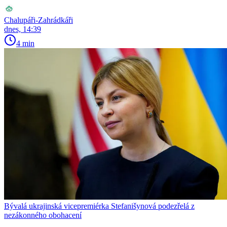
Chalupáři-Zahrádkáři
dnes, 14:39
4 min
Bývalá ukrajinská vicepremiérka Stefanišynová podezřelá z
nezákonného obohacení