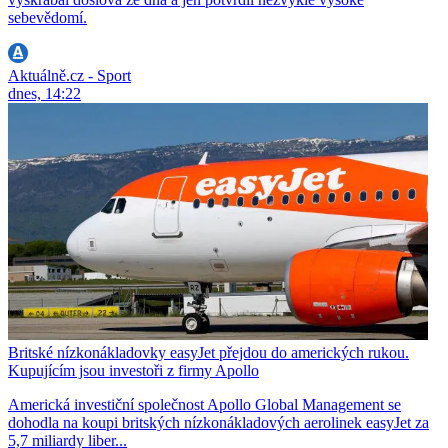
sebevědomí.
Aktuálně.cz - Sport
dnes, 14:22
Britské nízkonákladovky easyJet přejdou do amerických rukou.
Kupujícím jsou investoři z firmy Apollo
Americká investiční společnost Apollo Global Management se
dohodla na koupi britských nízkonákladových aerolinek easyJet za
5,7 miliardy liber...