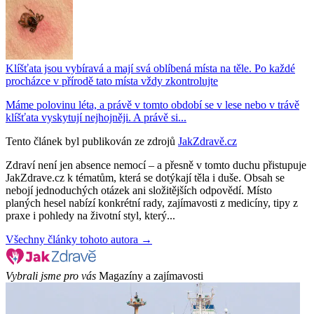
Klíšťata jsou vybíravá a mají svá oblíbená místa na těle. Po každé
procházce v přírodě tato místa vždy zkontrolujte
Máme polovinu léta, a právě v tomto období se v lese nebo v trávě
klíšťata vyskytují nejhojněji. A právě si...
Tento článek byl publikován ze zdrojů
JakZdravě.cz
Zdraví není jen absence nemocí – a přesně v tomto duchu přistupuje
JakZdrave.cz k tématům, která se dotýkají těla i duše. Obsah se
nebojí jednoduchých otázek ani složitějších odpovědí. Místo
planých hesel nabízí konkrétní rady, zajímavosti z medicíny, tipy z
praxe i pohledy na životní styl, který...
Všechny články tohoto autora →
Vybrali jsme pro vás
Magazíny a zajímavosti