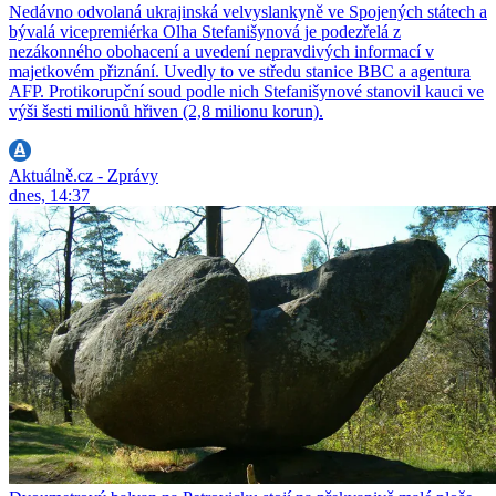
Nedávno odvolaná ukrajinská velvyslankyně ve Spojených státech a
bývalá vicepremiérka Olha Stefanišynová je podezřelá z
nezákonného obohacení a uvedení nepravdivých informací v
majetkovém přiznání. Uvedly to ve středu stanice BBC a agentura
AFP. Protikorupční soud podle nich Stefanišynové stanovil kauci ve
výši šesti milionů hřiven (2,8 milionu korun).
Aktuálně.cz - Zprávy
dnes, 14:37