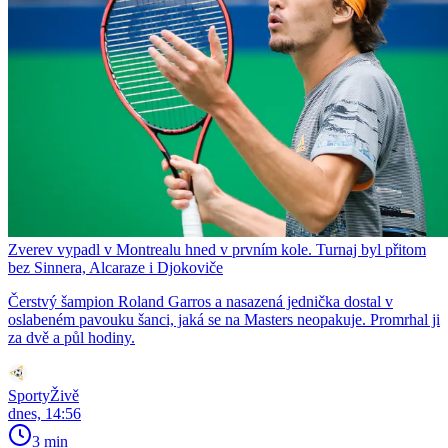
Zverev vypadl v Montrealu hned v prvním kole. Turnaj byl přitom
bez Sinnera, Alcaraze i Djokoviče
Čerstvý šampion Roland Garros a nasazená jednička dostal v
oslabeném pavouku šanci, jaká se na Masters neopakuje. Promrhal ji
za dvě a půl hodiny.
SportyŽivě
dnes, 14:56
3 min