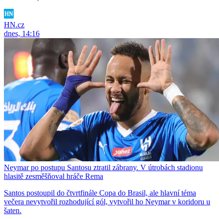
HN.cz
dnes, 14:16
Neymar po postupu Santosu ztratil zábrany. V útrobách stadionu
hlasitě zesměšňoval hráče Rema
Santos postoupil do čtvrtfinále Copa do Brasil, ale hlavní téma
večera nevytvořil rozhodující gól, vytvořil ho Neymar v koridoru u
šaten.