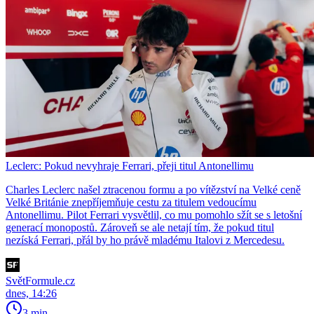
Leclerc: Pokud nevyhraje Ferrari, přeji titul Antonellimu
Charles Leclerc našel ztracenou formu a po vítězství na Velké ceně
Velké Británie znepříjemňuje cestu za titulem vedoucímu
Antonellimu. Pilot Ferrari vysvětlil, co mu pomohlo sžít se s letošní
generací monopostů. Zároveň se ale netají tím, že pokud titul
nezíská Ferrari, přál by ho právě mladému Italovi z Mercedesu.
SvětFormule.cz
dnes, 14:26
3 min