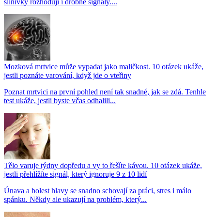
slinivky rozhodují i drobné signály....
Mozková mrtvice může vypadat jako maličkost. 10 otázek ukáže,
jestli poznáte varování, když jde o vteřiny
Poznat mrtvici na první pohled není tak snadné, jak se zdá. Tenhle
test ukáže, jestli byste včas odhalili...
Tělo varuje týdny dopředu a vy to řešíte kávou. 10 otázek ukáže,
jestli přehlížíte signál, který ignoruje 9 z 10 lidí
Únava a bolest hlavy se snadno schovají za práci, stres i málo
spánku. Někdy ale ukazují na problém, který...