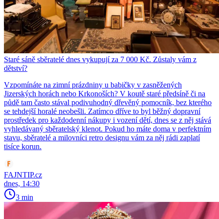
Staré sáně sběratelé dnes vykupují za 7 000 Kč. Zůstaly vám z
dětství?
Vzpomínáte na zimní prázdniny u babičky v zasněžených
Jizerských horách nebo Krkonoších? V koutě staré předsíně či na
půdě tam často stával podivuhodný dřevěný pomocník, bez kterého
se tehdejší horalé neobešli. Zatímco dříve to byl běžný dopravní
prostředek pro každodenní nákupy i vození dětí, dnes se z něj stává
vyhledávaný sběratelský klenot. Pokud ho máte doma v perfektním
stavu, sběratelé a milovníci retro designu vám za něj rádi zaplatí
tisíce korun.
FAJNTIP.cz
dnes, 14:30
3 min