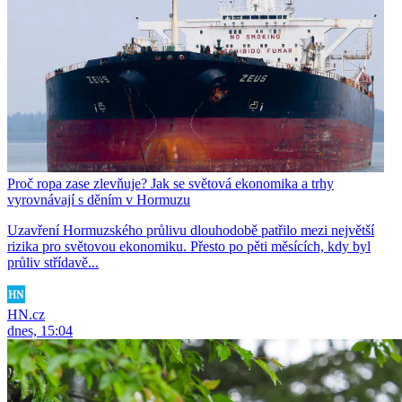
Proč ropa zase zlevňuje? Jak se světová ekonomika a trhy
vyrovnávají s děním v Hormuzu
Uzavření Hormuzského průlivu dlouhodobě patřilo mezi největší
rizika pro světovou ekonomiku. Přesto po pěti měsících, kdy byl
průliv střídavě...
HN.cz
dnes, 15:04