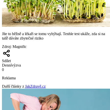
Jíte to běžně a lékaři se tomu vyhýbají. Tenhle test ukáže, zda si na
talíř dáváte zbytečné riziko
Zdroj
:
Magnific
Sdílet
Denní
výzva
0
Reklama
Další články z
JakZdravě.cz