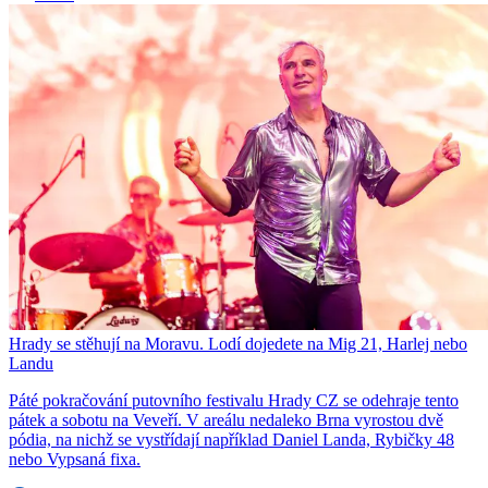
Hrady se stěhují na Moravu. Lodí dojedete na Mig 21, Harlej nebo
Landu
Páté pokračování putovního festivalu Hrady CZ se odehraje tento
pátek a sobotu na Veveří. V areálu nedaleko Brna vyrostou dvě
pódia, na nichž se vystřídají například Daniel Landa, Rybičky 48
nebo Vypsaná fixa.