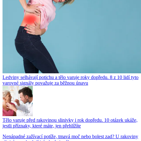
Ledviny selhávají potichu a tělo varuje roky dopředu. 8 z 10 lidí tyto
varovné signály považuje za běžnou únavu
Tělo varuje před rakovinou slinivky i rok dopředu. 10 otázek ukáže,
jestli příznaky, které máte, jen přehlížíte
Nenápadné zažívací potíže, tmavá moč nebo bolest zad? U rakoviny