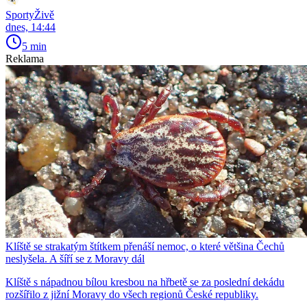
SportyŽivě
dnes, 14:44
5 min
Reklama
Klíště se strakatým štítkem přenáší nemoc, o které většina Čechů
neslyšela. A šíří se z Moravy dál
Klíště s nápadnou bílou kresbou na hřbetě se za poslední dekádu
rozšířilo z jižní Moravy do všech regionů České republiky.