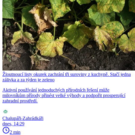
Žloutnoucí listy okurek zachrání tři suroviny z kuchyně. Stačí jedna
zálivka a za týden je zeleno
Aktivní používání jednoduchých přírodních řešení může
milovníkům přírody přinést velké výhody a podpořit prosperující
zahradní prostředí.
Chalupáři-Zahrádkáři
dnes, 14:29
2 min