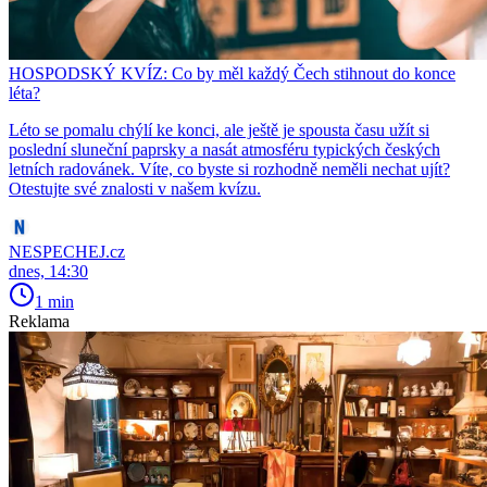
HOSPODSKÝ KVÍZ: Co by měl každý Čech stihnout do konce
léta?
Léto se pomalu chýlí ke konci, ale ještě je spousta času užít si
poslední sluneční paprsky a nasát atmosféru typických českých
letních radovánek. Víte, co byste si rozhodně neměli nechat ujít?
Otestujte své znalosti v našem kvízu.
NESPECHEJ.cz
dnes, 14:30
1 min
Reklama