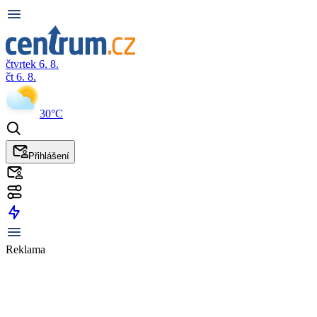
čtvrtek 6. 8.
čt 6. 8.
30°C
Přihlášení
Reklama