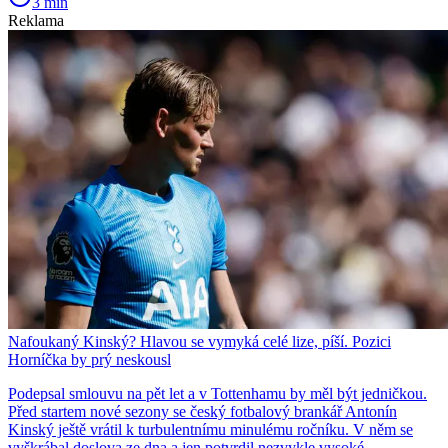
3 min
Reklama
Nafoukaný Kinský? Hlavou se vymyká celé lize, píší. Pozici
Horníčka by prý neskousl
Podepsal smlouvu na pět let a v Tottenhamu by měl být jedničkou.
Před startem nové sezony se český fotbalový brankář Antonín
Kinský ještě vrátil k turbulentnímu minulému ročníku. V něm se
vyškrábal doslova ze dna a jen potvrdil nezvykle vysoké