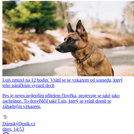
Luis zmizel na 12 hodin. Vrátil se se vzkazem od souseda, který
jeho páníčkům vyrazil dech
Pes je nejen nejlepším přítelem člověka, projevuje se také jako
zachránce. To dosvědčil také Luis, který se vrátil domů se
záhadným vzkazem.
DámskýDeník.cz
dnes, 14:53