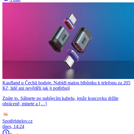
Kaufland u Čechů boduje. Nabídl malou blbůstku k telefonu za 205
Kč, lidé ani nevěděli jak ji potřebují
Znáte to. Sáhnete po nabíjecím kabelu, jenže koncovku držíte
obráceně, minete a […]
Spotřebitelov.cz
dnes, 14:24