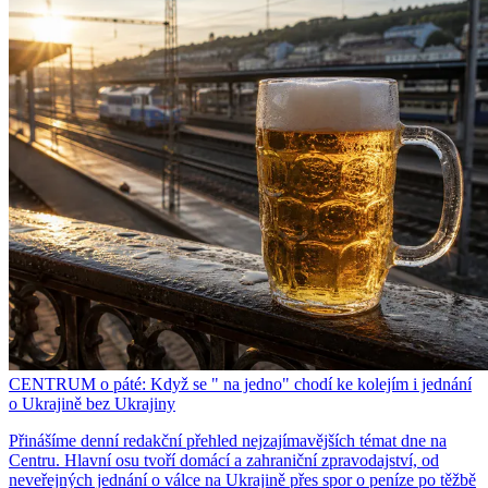
CENTRUM o páté: Když se " na jedno" chodí ke kolejím i jednání
o Ukrajině bez Ukrajiny
Přinášíme denní redakční přehled nejzajímavějších témat dne na
Centru. Hlavní osu tvoří domácí a zahraniční zpravodajství, od
neveřejných jednání o válce na Ukrajině přes spor o peníze po těžbě