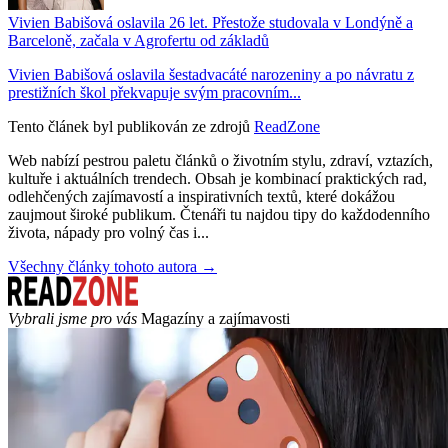
Vivien Babišová oslavila 26 let. Přestože studovala v Londýně a
Barceloně, začala v Agrofertu od základů
Vivien Babišová oslavila šestadvacáté narozeniny a po návratu z
prestižních škol překvapuje svým pracovním...
Tento článek byl publikován ze zdrojů
ReadZone
Web nabízí pestrou paletu článků o životním stylu, zdraví, vztazích,
kultuře i aktuálních trendech. Obsah je kombinací praktických rad,
odlehčených zajímavostí a inspirativních textů, které dokážou
zaujmout široké publikum. Čtenáři tu najdou tipy do každodenního
života, nápady pro volný čas i...
Všechny články tohoto autora →
Vybrali jsme pro vás
Magazíny a zajímavosti