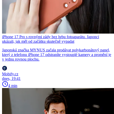
iPhone 17 Pro s rovnými zády bez hrbu fotoaparátu. Japonci
ukázali, jak měl od začátku skutečně vypadat
Japonská značka MYNUS začala prodávat polykarbonátový panel,
který z telefonu iPhone 17 odstraníte vystouplé kamery a promění je
v jednu rovnou plochu.
Mobify.cz
dnes, 19:41
4 min