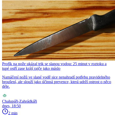
Profík na nože ukázal trik se slanou vodou: 25 minut v roztoku a
tupé ostří zase krájí rajče jako máslo
Namáčení nožů ve slané vodě sice nenahradí potřebu pravidelného
broušení, ale slouží jako účinná prevence, která udrží ostrost o něco
déle.
Chalupáři-Zahrádkáři
dnes, 18:50
2 min