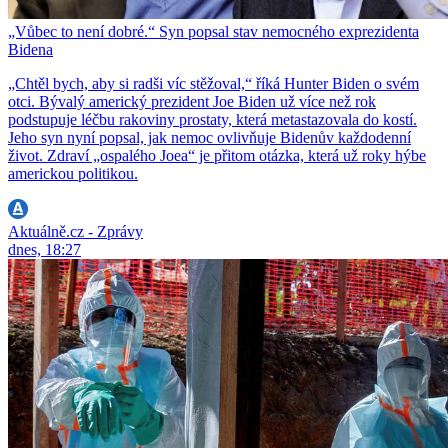
„Vůbec to není dobré.“ Syn popsal stav nemocného exprezidenta
Bidena
„Chtěl bych, aby si radši víc stěžoval,“ říká Hunter Biden o svém
otci. Bývalý americký prezident Joe Biden už více než rok
podstupuje léčbu rakoviny prostaty, která metastazovala do kostí.
Jeho syn nyní popsal, jak nemoc ovlivňuje Bidenův každodenní
život. Zdraví „ospalého Joea“ je přitom otázka, která už roky hýbe
americkou politikou.
Aktuálně.cz - Zprávy
dnes, 18:27