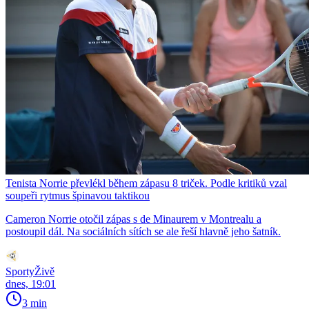
Tenista Norrie převlékl během zápasu 8 triček. Podle kritiků vzal
soupeři rytmus špinavou taktikou
Cameron Norrie otočil zápas s de Minaurem v Montrealu a
postoupil dál. Na sociálních sítích se ale řeší hlavně jeho šatník.
SportyŽivě
dnes, 19:01
3 min