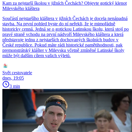
Kam za nejstarší školou v jižních Čechách? Objevte gotický klenot
Milevského kláštera
Součástí nejstaršího kláštera v jižních Čechách je docela nenápadná
stavba. Na první pohled byste do ní neřekli, že je mimořádně
historicky cenná. Jedná se o gotickou Latinskou školu, která stojí po
pravé straně vchodu na první nádvoří Milevského kláštera a která
představuje jednu z nejstarších dochovaných školních budov v
České republice. Pokud máte rádi historické pamětihodnosti, pak
premonstrátský klášter v Milevsku včetně zmíněné Latinské školy
může být dalším cílem vašich výletů.
Svět cestovatele
dnes, 19:05
3 min