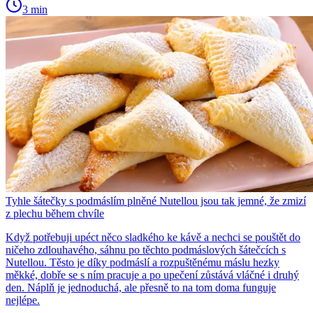
3 min
Tyhle šátečky s podmáslím plněné Nutellou jsou tak jemné, že zmizí
z plechu během chvíle
Když potřebuji upéct něco sladkého ke kávě a nechci se pouštět do
ničeho zdlouhavého, sáhnu po těchto podmáslových šátečcích s
Nutellou. Těsto je díky podmáslí a rozpuštěnému máslu hezky
měkké, dobře se s ním pracuje a po upečení zůstává vláčné i druhý
den. Náplň je jednoduchá, ale přesně to na tom doma funguje
nejlépe.