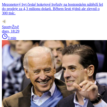
Mezonetový byt české hokejové hvězdy na bostonském nábřeží šel
do prodeje za 4,3 milionu dolarů. Během šesti týdnů ale zlevnil o
300 tisíc.
SportyŽivě
dnes, 18:29
3 min