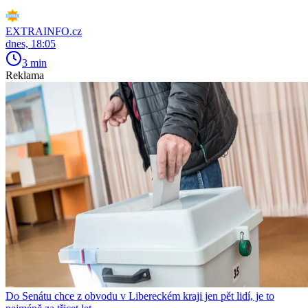
EXTRAINFO.cz
dnes, 18:05
3 min
Reklama
Do Senátu chce z obvodu v Libereckém kraji jen pět lidí, je to