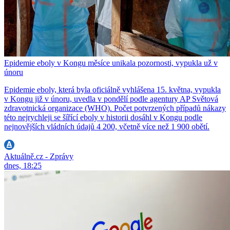
Epidemie eboly v Kongu měsíce unikala pozornosti, vypukla už v
únoru
Epidemie eboly, která byla oficiálně vyhlášena 15. května, vypukla
v Kongu již v únoru, uvedla v pondělí podle agentury AP Světová
zdravotnická organizace (WHO). Počet potvrzených případů nákazy
této nejrychleji se šířící eboly v historii dosáhl v Kongu podle
nejnovějších vládních údajů 4 200, včetně více než 1 900 obětí.
Aktuálně.cz - Zprávy
dnes, 18:25