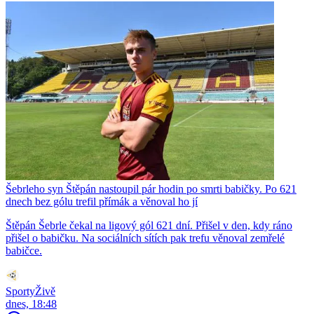
Šebrleho syn Štěpán nastoupil pár hodin po smrti babičky. Po 621
dnech bez gólu trefil přímák a věnoval ho jí
Štěpán Šebrle čekal na ligový gól 621 dní. Přišel v den, kdy ráno
přišel o babičku. Na sociálních sítích pak trefu věnoval zemřelé
babičce.
SportyŽivě
dnes, 18:48