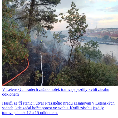
V Letenských sadech začalo hořet, tramvaje jezdily kvůli zásahu
odklonem
Hasiči ze tří stanic i útvar Pražského hradu zasahovali v Letenských
sadech, kde začal hořet porost ve svahu. Kvůli zásahu jezdily
tramvaje linek 12 a 15 odklonem.