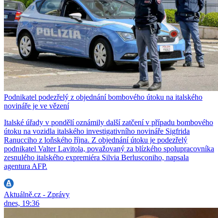
Podnikatel podezřelý z objednání bombového útoku na italského
novináře je ve vězení
Italské úřady v pondělí oznámily další zatčení v případu bombového
útoku na vozidla italského investigativního novináře Sigfrida
Ranucciho z loňského října. Z objednání útoku je podezřelý
podnikatel Valter Lavitola, považovaný za blízkého spolupracovníka
zesnulého italského expremiéra Silvia Berlusconiho, napsala
agentura AFP.
Aktuálně.cz - Zprávy
dnes, 19:36