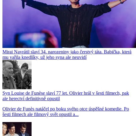
Mirai Navrátil slaví 34. narozeniny jako čerstvý táta. Babička, která
mu vařila knedlíky, už jeho syna ale neuvidí
Syn Louise de Funèse slaví 77 let. Olivier hrál v šesti filmech, pak
ale herectví definitivně opustil
Olivier de Funès natáčel po boku svého otce úspěšné komedie. Po
šesti filmech ale filmový svět opustil a...