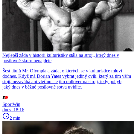
Nejlepší záda v historii kulturistiky stála na stroji, který dnes v
posilovně skoro nenajdete
Šest titulů Mr. Olympia a záda, o kterých se v kulturistice mluví
dodnes. Když má Dorian Yates vybrat jediný cvik, který za tím vším
stojí, nezaváhá ani vteřinu. Je jím pullover na stroji, tedy pohyb,
jaký dnes v běžné posilovně sotva uvidíte.
SportWin
dnes, 18:16
2 min