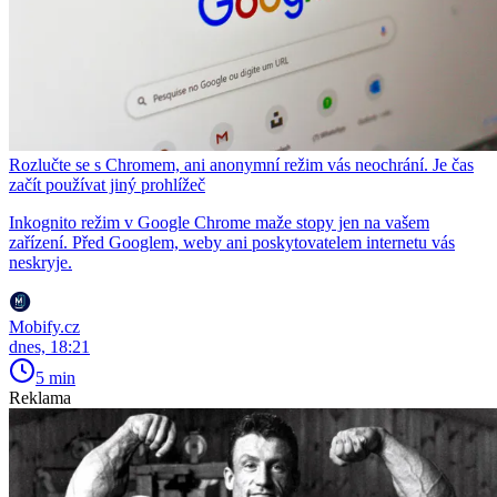
Rozlučte se s Chromem, ani anonymní režim vás neochrání. Je čas
začít používat jiný prohlížeč
Inkognito režim v Google Chrome maže stopy jen na vašem
zařízení. Před Googlem, weby ani poskytovatelem internetu vás
neskryje.
Mobify.cz
dnes, 18:21
5 min
Reklama