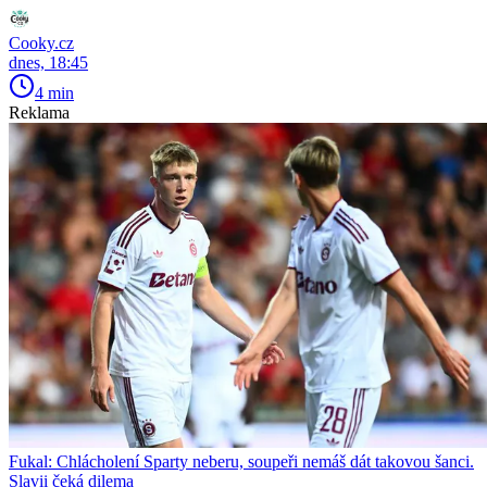
Cooky.cz
dnes, 18:45
4 min
Reklama
Fukal: Chlácholení Sparty neberu, soupeři nemáš dát takovou šanci.
Slavii čeká dilema