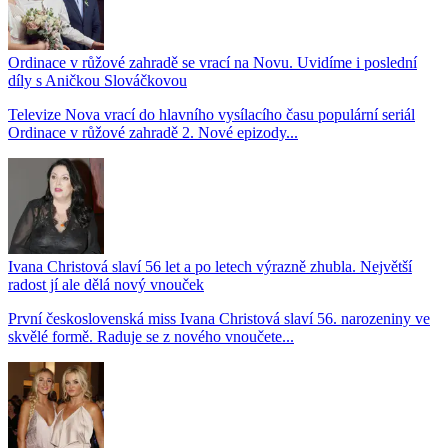
Ordinace v růžové zahradě se vrací na Novu. Uvidíme i poslední
díly s Aničkou Slováčkovou
Televize Nova vrací do hlavního vysílacího času populární seriál
Ordinace v růžové zahradě 2. Nové epizody...
Ivana Christová slaví 56 let a po letech výrazně zhubla. Největší
radost jí ale dělá nový vnouček
První československá miss Ivana Christová slaví 56. narozeniny ve
skvělé formě. Raduje se z nového vnoučete...