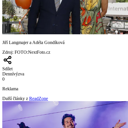
Jiří Langmajer a Adéla Gondíková
Zdroj
:
FOTO:NextFoto.cz
Sdílet
Denní
výzva
0
Reklama
Další články z
ReadZone