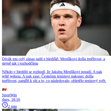
Divák mu celý zápas radil z hlediště. Menšíkovi došla trpělivost, a
stejně tak i rozhodčímu
Někdo v hledišti se rozhodl, že Jakubu Menšíkovi poradí. A pak
ještě jednou. A pak zase. Českému tenistovi nakonec došla
trpělivost, zamířil k síti a to, co následovalo, obletělo tenisový svět.
SportWin
dnes, 18:16
2 min