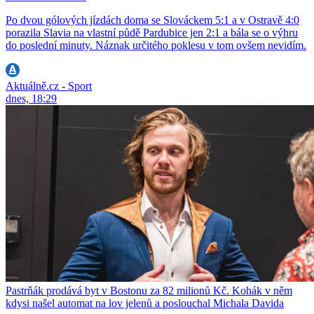
Po dvou gólových jízdách doma se Slováckem 5:1 a v Ostravě 4:0
porazila Slavia na vlastní půdě Pardubice jen 2:1 a bála se o výhru
do poslední minuty. Náznak určitého poklesu v tom ovšem nevidím.
Aktuálně.cz - Sport
dnes, 18:29
Pastrňák prodává byt v Bostonu za 82 milionů Kč. Kohák v něm
kdysi našel automat na lov jelenů a poslouchal Michala Davida