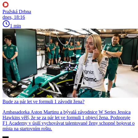
Pražská Drbna
dnes, 18:16
1 min
Bude za pár let ve formuli 1 závodit žena?
Ambasadorka Aston Martinu a bývalá závodnice W Series Jessica
Hawkins věří, že se za pár let ve formuli 1 objeví žena. Podporuje
F1 Academy v úsilí vychovávat talentované ženy schopné bojovat o
místa na startovním roštu.