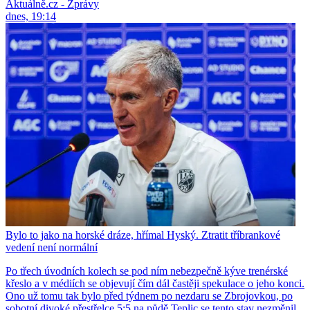
Aktuálně.cz - Zprávy
dnes, 19:14
Bylo to jako na horské dráze, hřímal Hyský. Ztratit tříbrankové
vedení není normální
Po třech úvodních kolech se pod ním nebezpečně kýve trenérské
křeslo a v médiích se objevují čím dál častěji spekulace o jeho konci.
Ono už tomu tak bylo před týdnem po nezdaru se Zbrojovkou, po
sobotní divoké přestřelce 5:5 na půdě Teplic se tento stav nezměnil,