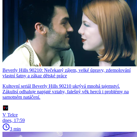
Beverly Hills 90210: Nečekaný zájem, velké úpravy, zdemolování
vlastní šatny a zákaz dětské práce
Kultovní seriál Beverly Hills 90210 ukrývá mnohá tajemství.
Zákulisí odhaluje napjaté vztahy, falešný věk herců i problémy na
samotném natáčení.
V Telce
dnes, 17:59
3 min