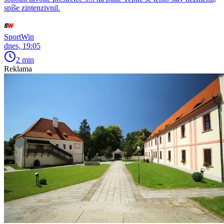
spíše zintenzivnil.
SportWin
dnes, 19:05
2 min
Reklama