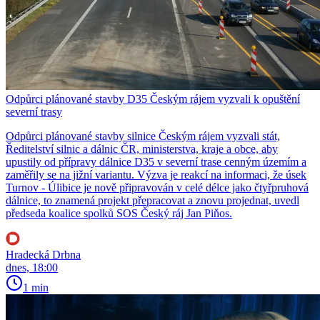
Odpůrci plánované stavby D35 Českým rájem vyzvali k opuštění
severní trasy
Odpůrci plánované stavby silnice Českým rájem vyzvali stát,
Ředitelství silnic a dálnic ČR, ministerstva, kraje a obce, aby
upustily od přípravy dálnice D35 v severní trase cenným územím a
zaměřily se na jižní variantu. Výzva je reakcí na informaci, že úsek
Turnov - Úlibice je nově připravován v celé délce jako čtyřpruhová
dálnice, to znamená projekt přepracovat a znovu projednat, uvedl
předseda koalice spolků SOS Český ráj Jan Piňos.
Hradecká Drbna
dnes, 18:00
1 min