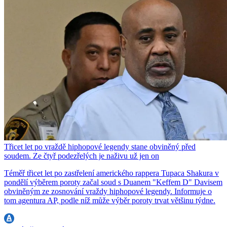
Třicet let po vraždě hiphopové legendy stane obviněný před
soudem. Ze čtyř podezřelých je naživu už jen on
Téměř třicet let po zastřelení amerického rappera Tupaca Shakura v
pondělí výběrem poroty začal soud s Duanem "Keffem D" Davisem
obviněným ze zosnování vraždy hiphopové legendy. Informuje o
tom agentura AP, podle níž může výběr poroty trvat většinu týdne.