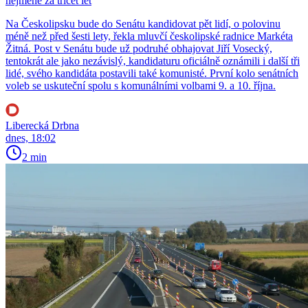
nejméně za třicet let
Na Českolipsku bude do Senátu kandidovat pět lidí, o polovinu
méně než před šesti lety, řekla mluvčí českolipské radnice Markéta
Žitná. Post v Senátu bude už podruhé obhajovat Jiří Vosecký,
tentokrát ale jako nezávislý, kandidaturu oficiálně oznámili i další tři
lidé, svého kandidáta postavili také komunisté. První kolo senátních
voleb se uskuteční spolu s komunálními volbami 9. a 10. října.
Liberecká Drbna
dnes, 18:02
2 min