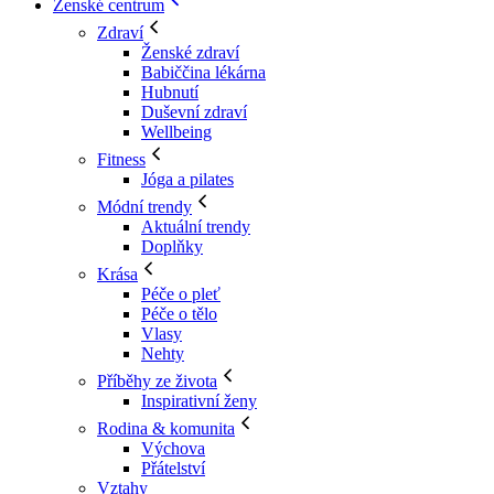
Ženské centrum
Zdraví
Ženské zdraví
Babiččina lékárna
Hubnutí
Duševní zdraví
Wellbeing
Fitness
Jóga a pilates
Módní trendy
Aktuální trendy
Doplňky
Krása
Péče o pleť
Péče o tělo
Vlasy
Nehty
Příběhy ze života
Inspirativní ženy
Rodina & komunita
Výchova
Přátelství
Vztahy