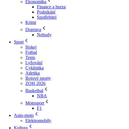
Ekonomika
Finance a burza
Podnikání
Spotřebitel
Krimi
Doprava
Nehody
Sport
Hokej
Fotbal
Tenis
Lyžování
Cyklistika
Atletika
Bojové sporty
ZOH 2026
Basketbal
NBA
Motosport
F1
Auto-moto
Elektromobily
Kultura