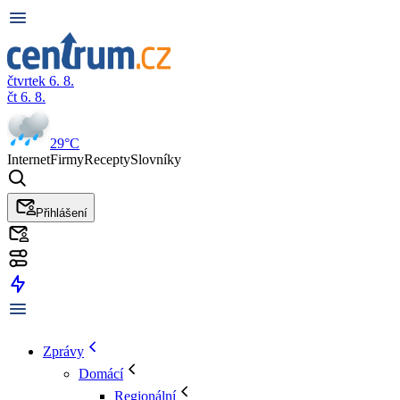
čtvrtek 6. 8.
čt 6. 8.
29°C
Internet
Firmy
Recepty
Slovníky
Přihlášení
Zprávy
Domácí
Regionální