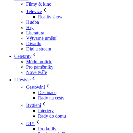
Filmy & kino
Televize
Reality show
Hudba
Hry
Literatura
Výtvarné umění
Divadlo
Digi a stream
Celebrity
Módní policie
Pro pamětníky
Nové tváře
Lifestyle
Cestování
Destinace
Rady na cesty
Bydlení
Interiery
Rady do domu
DIY
Pro kutily