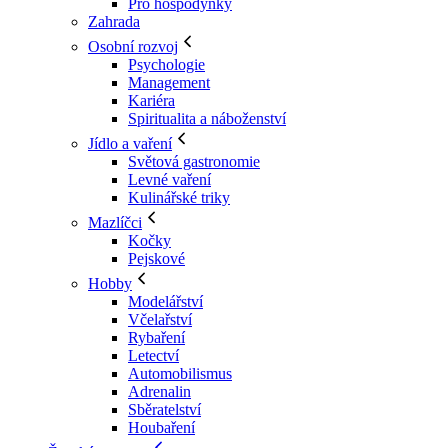
Pro hospodyňky
Zahrada
Osobní rozvoj
Psychologie
Management
Kariéra
Spiritualita a náboženství
Jídlo a vaření
Světová gastronomie
Levné vaření
Kulinářské triky
Mazlíčci
Kočky
Pejskové
Hobby
Modelářství
Včelařství
Rybaření
Letectví
Automobilismus
Adrenalin
Sběratelství
Houbaření