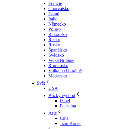
Francie
Chorvatsko
Island
Itálie
Německo
Polsko
Rakousko
Řecko
Rusko
Španělsko
Švédsko
Velká Británie
Rumunsko
Válka na Ukrajině
Maďarsko
Svět
USA
Blízký východ
Izrael
Palestina
Asie
Čína
Jižní Korea