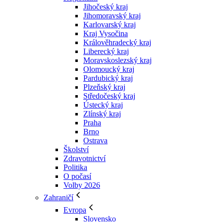
Jihočeský kraj
Jihomoravský kraj
Karlovarský kraj
Kraj Vysočina
Králověhradecký kraj
Liberecký kraj
Moravskoslezský kraj
Olomoucký kraj
Pardubický kraj
Plzeňský kraj
Středočeský kraj
Ústecký kraj
Zlínský kraj
Praha
Brno
Ostrava
Školství
Zdravotnictví
Politika
O počasí
Volby 2026
Zahraničí
Evropa
Slovensko