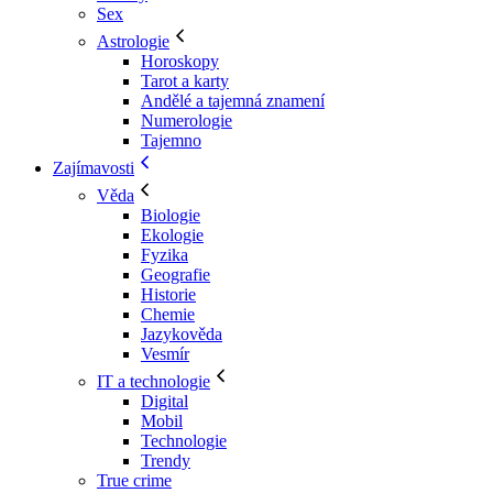
Sex
Astrologie
Horoskopy
Tarot a karty
Andělé a tajemná znamení
Numerologie
Tajemno
Zajímavosti
Věda
Biologie
Ekologie
Fyzika
Geografie
Historie
Chemie
Jazykověda
Vesmír
IT a technologie
Digital
Mobil
Technologie
Trendy
True crime