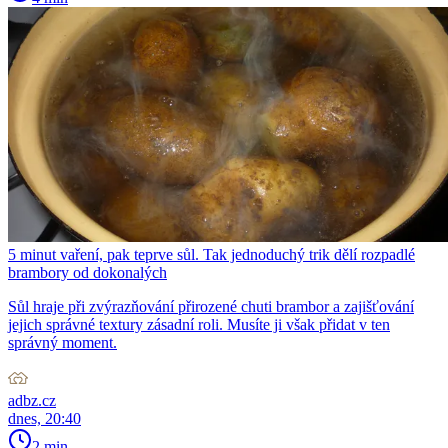
5 minut vaření, pak teprve sůl. Tak jednoduchý trik dělí rozpadlé
brambory od dokonalých
Sůl hraje při zvýrazňování přirozené chuti brambor a zajišťování
jejich správné textury zásadní roli. Musíte ji však přidat v ten
správný moment.
adbz.cz
dnes, 20:40
2 min