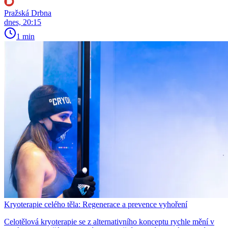
Pražská Drbna
dnes, 20:15
1 min
Kryoterapie celého těla: Regenerace a prevence vyhoření
Celotělová kryoterapie se z alternativního konceptu rychle mění v