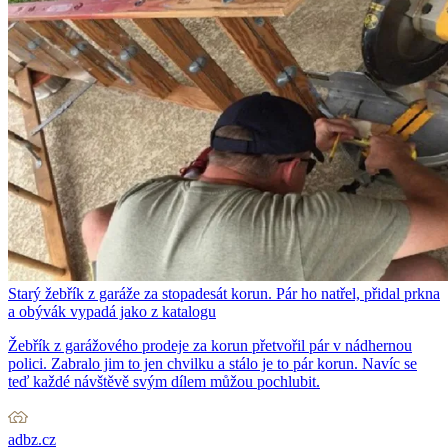
Starý žebřík z garáže za stopadesát korun. Pár ho natřel, přidal prkna
a obývák vypadá jako z katalogu
Žebřík z garážového prodeje za korun přetvořil pár v nádhernou
polici. Zabralo jim to jen chvilku a stálo je to pár korun. Navíc se
teď každé návštěvě svým dílem můžou pochlubit.
adbz.cz