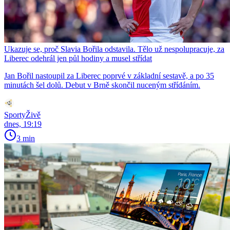
Ukazuje se, proč Slavia Bořila odstavila. Tělo už nespolupracuje, za
Liberec odehrál jen půl hodiny a musel střídat
Jan Bořil nastoupil za Liberec poprvé v základní sestavě, a po 35
minutách šel dolů. Debut v Brně skončil nuceným střídáním.
SportyŽivě
dnes, 19:19
3 min