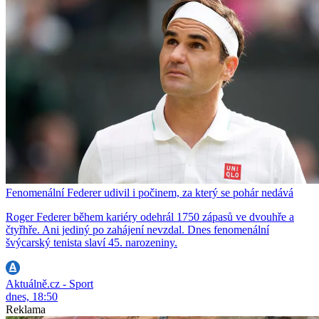
Fenomenální Federer udivil i počinem, za který se pohár nedává
Roger Federer během kariéry odehrál 1750 zápasů ve dvouhře a
čtyřhře. Ani jediný po zahájení nevzdal. Dnes fenomenální
švýcarský tenista slaví 45. narozeniny.
Aktuálně.cz - Sport
dnes, 18:50
Reklama