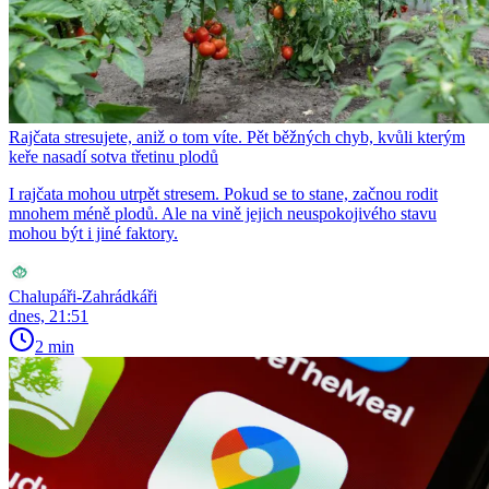
Rajčata stresujete, aniž o tom víte. Pět běžných chyb, kvůli kterým
keře nasadí sotva třetinu plodů
I rajčata mohou utrpět stresem. Pokud se to stane, začnou rodit
mnohem méně plodů. Ale na vině jejich neuspokojivého stavu
mohou být i jiné faktory.
Chalupáři-Zahrádkáři
dnes, 21:51
2 min