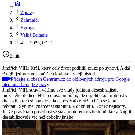
Zprávy
Zahraničí
Evropa
Velká Británie
4. 2. 2026, 07:21
2 min
Jindřich VIII.: Král, který celý život podřídil touze po synovi. A dal
Anglii jednu z nejsilnějších královen v její historii
Přidejte si obsah Centrum.cz do oblíbených zdrojů pro Google
hledání a Google zprávy
Jindřich VIII. strávil většinu své vlády jedinou obsesí: zajistit
mužského dědice. Nešlo o osobní přání, ale o politickou nutnost v
dynastii, která si pamatovala chaos Války růží a bála se jeho
návratu. Syn měl znamenat stabilitu. Kontinuitu. Konec nejistoty.
Jenže právě tato posedlost se stala motorem rozhodnutí, která Anglii
destabilizovala víc než cokoliv jiného.