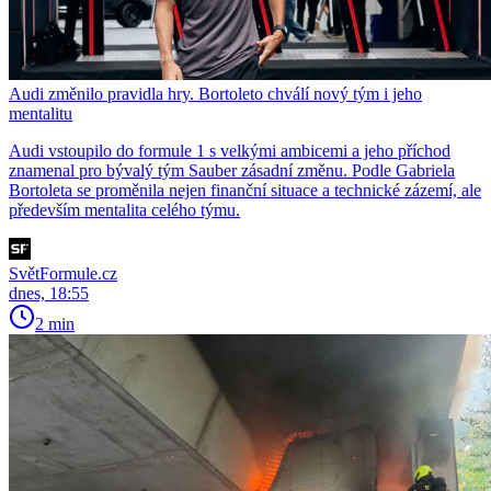
Audi změnilo pravidla hry. Bortoleto chválí nový tým i jeho
mentalitu
Audi vstoupilo do formule 1 s velkými ambicemi a jeho příchod
znamenal pro bývalý tým Sauber zásadní změnu. Podle Gabriela
Bortoleta se proměnila nejen finanční situace a technické zázemí, ale
především mentalita celého týmu.
SvětFormule.cz
dnes, 18:55
2 min