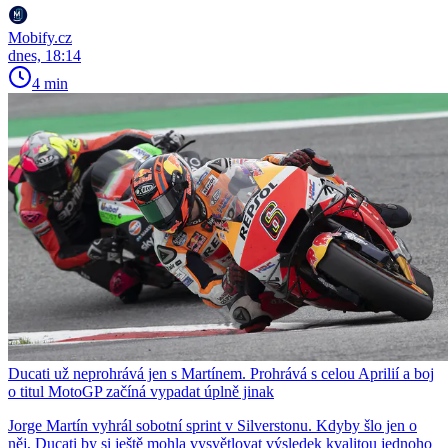
Mobify.cz
dnes, 18:14
4 min
Ducati už neprohrává jen s Martínem. Prohrává s celou Aprilií a boj
o titul MotoGP začíná vypadat úplně jinak
Jorge Martín vyhrál sobotní sprint v Silverstonu. Kdyby šlo jen o
něj, Ducati by si ještě mohla vysvětlovat výsledek kvalitou jednoho