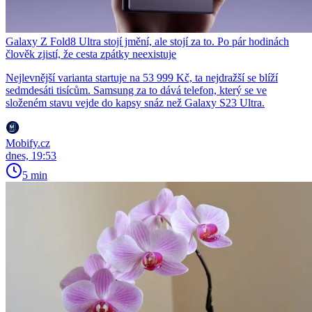
Galaxy Z Fold8 Ultra stojí jmění, ale stojí za to. Po pár hodinách
člověk zjistí, že cesta zpátky neexistuje
Nejlevnější varianta startuje na 53 999 Kč, ta nejdražší se blíží
sedmdesáti tisícům. Samsung za to dává telefon, který se ve
složeném stavu vejde do kapsy snáz než Galaxy S23 Ultra.
Mobify.cz
dnes, 19:53
5 min