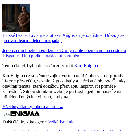
Lidské bestie: Livia měla otrávit Augusta i jeho dědice. Důkazy se
po dvou tisících letech rozpadají
Jeden zemřel během epidemie. Druhý náhle onemocněl na cestě do
Hispánie. Třetí podlehl následkům zranění...
Tento článek byl publikován ze zdrojů
Kód Enigma
KodEnigma.cz se věnuje zajímavostem napříč obory – od přírody a
historie přes vědu, vesmír až po záhady a nečekané objevy. Články
otevírají témata, která dokážou překvapit, inspirovat i přimět k
zamyšlení. Silnou stránkou webu je pestrost – jednou narazíte na
příběhy dávných civilizací, jindy na...
Všechny články tohoto autora →
Další články z kategorie
Velká Británie