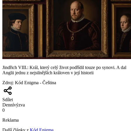
Jindřich VIII.: Král, který celý život podřídil touze po synovi. A dal
Anglii jednu z nejsilnějších královen v její historii
Zdroj
:
Kód Enigma - Čeština
Sdílet
Denní
výzva
0
Reklama
Další články z
Kód Enigma