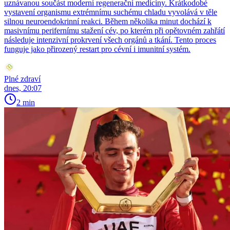
uznávanou součást moderní regenerační medicíny. Krátkodobé
vystavení organismu extrémnímu suchému chladu vyvolává v těle
silnou neuroendokrinní reakci. Během několika minut dochází k
masivnímu perifernímu stažení cév, po kterém při opětovném zahřátí
následuje intenzivní prokrvení všech orgánů a tkání. Tento proces
funguje jako přirozený restart pro cévní i imunitní systém.
Plné zdraví
dnes, 20:07
2 min