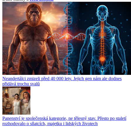
Neandertálci zmizeli před 40 000 lety. Jejich gen nám ale dodnes
přidává trochu svalů
Panenství je společenská kategorie, ne tělesný stav. Přesto po staletí
rozhodovalo o sňatcích, majetku i lidských životech