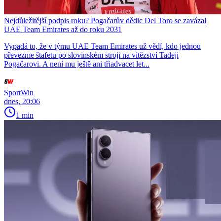
Nejdůležitější podpis roku? Pogačarův dědic Del Toro se zavázal
UAE Team Emirates až do roku 2031
Vypadá to, že v týmu UAE Team Emirates už vědí, kdo jednou
převezme štafetu po slovinském stroji na vítězství Tadeji
Pogačarovi. A není mu ještě ani třiadvacet let...
SportWin
dnes, 20:06
1 min