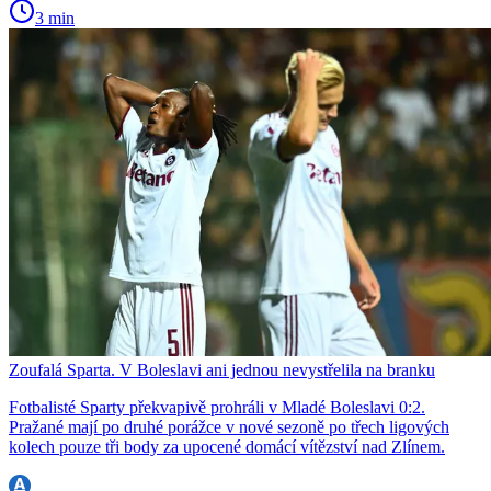
3 min
Zoufalá Sparta. V Boleslavi ani jednou nevystřelila na branku
Fotbalisté Sparty překvapivě prohráli v Mladé Boleslavi 0:2.
Pražané mají po druhé porážce v nové sezoně po třech ligových
kolech pouze tři body za upocené domácí vítězství nad Zlínem.