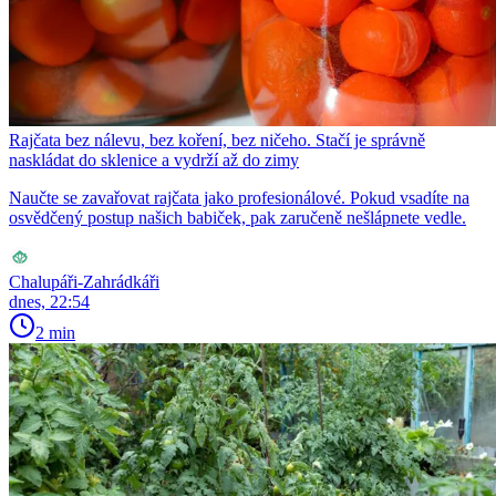
Rajčata bez nálevu, bez koření, bez ničeho. Stačí je správně
naskládat do sklenice a vydrží až do zimy
Naučte se zavařovat rajčata jako profesionálové. Pokud vsadíte na
osvědčený postup našich babiček, pak zaručeně nešlápnete vedle.
Chalupáři-Zahrádkáři
dnes, 22:54
2 min