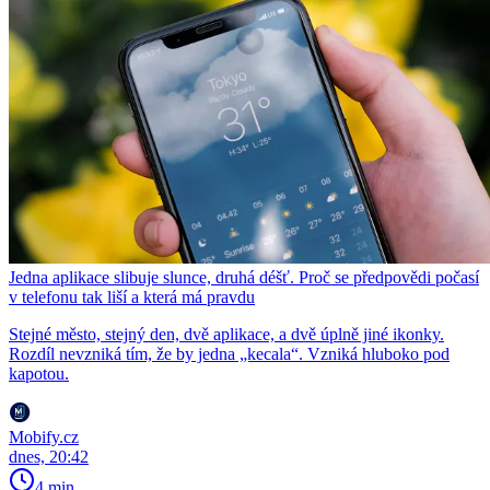
Jedna aplikace slibuje slunce, druhá déšť. Proč se předpovědi počasí
v telefonu tak liší a která má pravdu
Stejné město, stejný den, dvě aplikace, a dvě úplně jiné ikonky.
Rozdíl nevzniká tím, že by jedna „kecala“. Vzniká hluboko pod
kapotou.
Mobify.cz
dnes, 20:42
4 min