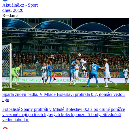
Aktuálně.cz - Sport
dnes, 20:20
Reklama
Sparta znovu padla. V Mladé Boleslavi prohrála 0:2, domácí vedou
ligu
Fotbalisté Sparty prohráli v Mladé Boleslavi 0:2 a po druhé porážce
v sezoně mají po třech ligových kolech pouze tři body. Středočeši
vedou tabulku.