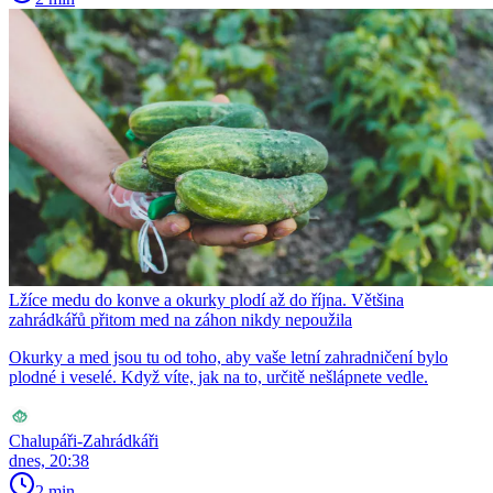
Lžíce medu do konve a okurky plodí až do října. Většina
zahrádkářů přitom med na záhon nikdy nepoužila
Okurky a med jsou tu od toho, aby vaše letní zahradničení bylo
plodné i veselé. Když víte, jak na to, určitě nešlápnete vedle.
Chalupáři-Zahrádkáři
dnes, 20:38
2 min