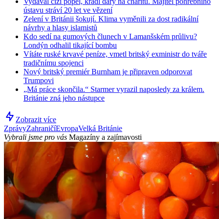
Vydával cizí popel, kradl dary na charitu. Majitel pohřebního
ústavu stráví 20 let ve vězení
Zelení v Británii šokují. Klima vyměnili za dost radikální
návrhy a hlasy islamistů
Kdo sedí na gumových člunech v Lamanšském průlivu?
Londýn odhalil tikající bombu
Vítáte ruské krvavé peníze, vmetl britský exministr do tváře
tradičnímu spojenci
Nový britský premiér Burnham je připraven odporovat
Trumpovi
„Má práce skončila.“ Starmer vyrazil naposledy za králem.
Británie zná jeho nástupce
Zobrazit více
Zprávy
Zahraničí
Evropa
Velká Británie
Vybrali jsme pro vás
Magazíny a zajímavosti