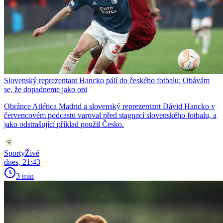
Slovenský reprezentant Hancko pálí do českého fotbalu: Obávám
se, že dopadneme jako oni
Obránce Atlética Madrid a slovenský reprezentant Dávid Hancko v
červencovém podcastu varoval před stagnací slovenského fotbalu, a
jako odstrašující příklad použil Česko.
SportyŽivě
dnes, 21:43
3 min