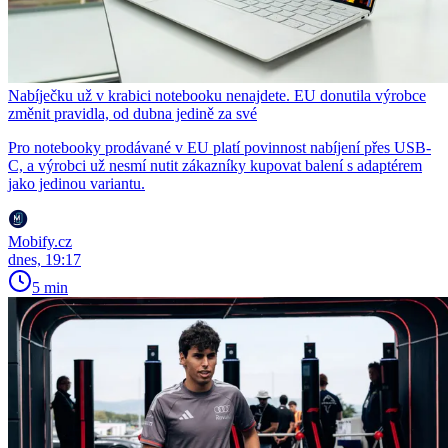
Nabíječku už v krabici notebooku nenajdete. EU donutila výrobce
změnit pravidla, od dubna jedině za své
Pro notebooky prodávané v EU platí povinnost nabíjení přes USB-
C, a výrobci už nesmí nutit zákazníky kupovat balení s adaptérem
jako jedinou variantu.
Mobify.cz
dnes, 19:17
5 min