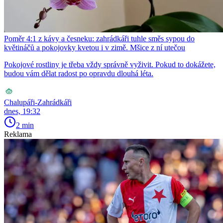
Poměr 4:1 z kávy a česneku: zahrádkáři tuhle směs sypou do
květináčů a pokojovky kvetou i v zimě. Mšice z ní utečou
Pokojové rostliny je třeba vždy správně vyživit. Pokud to dokážete,
budou vám dělat radost po opravdu dlouhá léta.
Chalupáři-Zahrádkáři
dnes, 19:32
2 min
Reklama