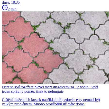
dnes, 18:35
2 min
Ocet se solí rozežere plevel mezi dlaždicemi za 12 hodin. Stačí
jeden správný poměr, jinak to nefunguje
Čištění dlažebních kostek například příjezdové cesty nemusí být
velkým problémem. Mnoho prostředků už máte doma.