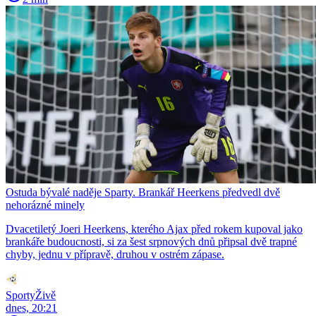
Ostuda bývalé naděje Sparty. Brankář Heerkens předvedl dvě
nehorázné minely
Dvacetiletý Joeri Heerkens, kterého Ajax před rokem kupoval jako
brankáře budoucnosti, si za šest srpnových dnů připsal dvě trapné
chyby, jednu v přípravě, druhou v ostrém zápase.
SportyŽivě
dnes, 20:21