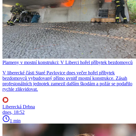
Plameny v mostní konstrukci: V Liberci hořel příbytek bezdomovců
V liberecké části Staré Pavlovice dnes večer hořel příbytek
bezdomovců vybudovaný přímo uvnitř mostní konstrukce. Zásah
profesionálních jednotek zamezil dalším škodám a požár se podařilo
rychle zlikvidovat.
Liberecká Drbna
dnes, 18:52
1 min