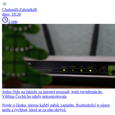
Chalupáři-Zahrádkáři
dnes, 18:28
2 min
Jedno číslo na faktuře za internet prozradí, jestli (ne)přeplácíte.
Většina Čechů ho nikdy nekontrolovala
Nejde o částku, kterou každý měsíc zaplatíte. Rozhodující je název
tarifu a rychlost, která se za ním skrývá.