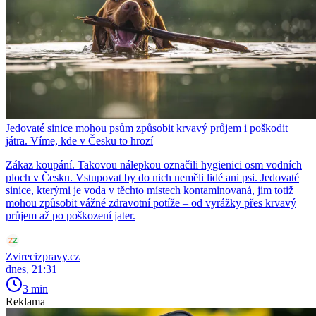
Jedovaté sinice mohou psům způsobit krvavý průjem i poškodit
játra. Víme, kde v Česku to hrozí
Zákaz koupání. Takovou nálepkou označili hygienici osm vodních
ploch v Česku. Vstupovat by do nich neměli lidé ani psi. Jedovaté
sinice, kterými je voda v těchto místech kontaminovaná, jim totiž
mohou způsobit vážné zdravotní potíže – od vyrážky přes krvavý
průjem až po poškození jater.
Zvirecizpravy.cz
dnes, 21:31
3 min
Reklama