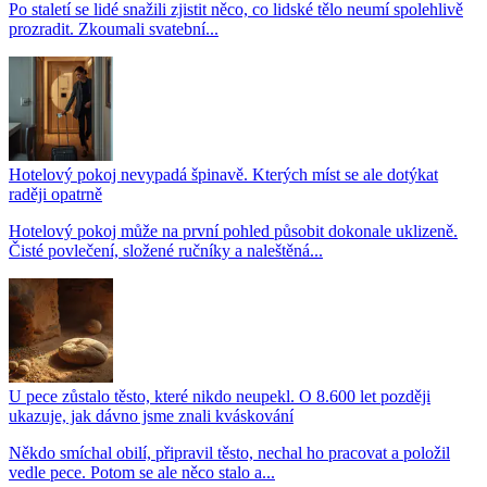
Po staletí se lidé snažili zjistit něco, co lidské tělo neumí spolehlivě
prozradit. Zkoumali svatební...
Hotelový pokoj nevypadá špinavě. Kterých míst se ale dotýkat
raději opatrně
Hotelový pokoj může na první pohled působit dokonale uklizeně.
Čisté povlečení, složené ručníky a naleštěná...
U pece zůstalo těsto, které nikdo neupekl. O 8.600 let později
ukazuje, jak dávno jsme znali kváskování
Někdo smíchal obilí, připravil těsto, nechal ho pracovat a položil
vedle pece. Potom se ale něco stalo a...