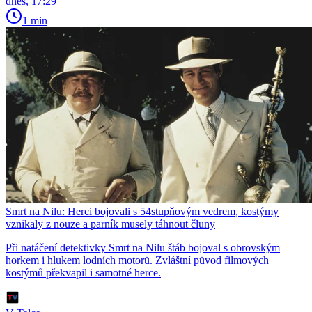
dnes, 17:29
1 min
Smrt na Nilu: Herci bojovali s 54stupňovým vedrem, kostýmy
vznikaly z nouze a parník musely táhnout čluny
Při natáčení detektivky Smrt na Nilu štáb bojoval s obrovským
horkem i hlukem lodních motorů. Zvláštní původ filmových
kostýmů překvapil i samotné herce.