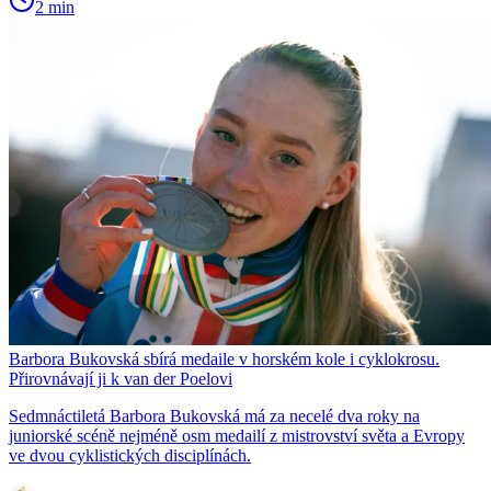
2 min
Barbora Bukovská sbírá medaile v horském kole i cyklokrosu.
Přirovnávají ji k van der Poelovi
Sedmnáctiletá Barbora Bukovská má za necelé dva roky na
juniorské scéně nejméně osm medailí z mistrovství světa a Evropy
ve dvou cyklistických disciplínách.