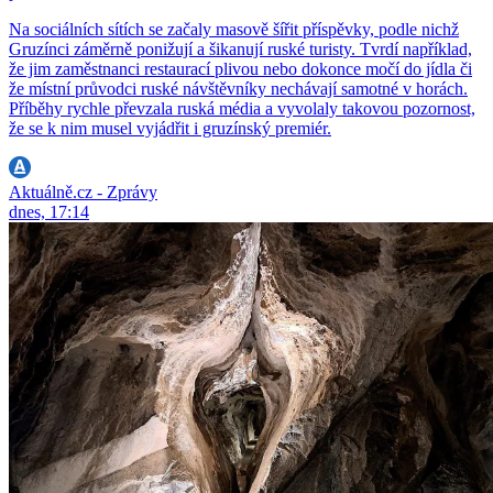
Na sociálních sítích se začaly masově šířit příspěvky, podle nichž
Gruzínci záměrně ponižují a šikanují ruské turisty. Tvrdí například,
že jim zaměstnanci restaurací plivou nebo dokonce močí do jídla či
že místní průvodci ruské návštěvníky nechávají samotné v horách.
Příběhy rychle převzala ruská média a vyvolaly takovou pozornost,
že se k nim musel vyjádřit i gruzínský premiér.
Aktuálně.cz - Zprávy
dnes, 17:14