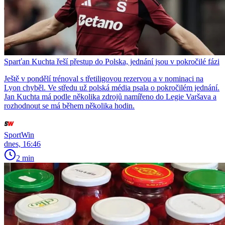
Sparťan Kuchta řeší přestup do Polska, jednání jsou v pokročilé fázi
Ještě v pondělí trénoval s třetiligovou rezervou a v nominaci na
Lyon chyběl. Ve středu už polská média psala o pokročilém jednání.
Jan Kuchta má podle několika zdrojů namířeno do Legie Varšava a
rozhodnout se má během několika hodin.
SportWin
dnes, 16:46
2 min