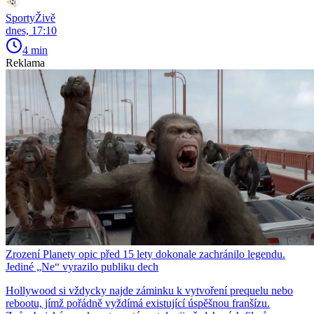
SportyŽivě
dnes, 17:10
4 min
Reklama
Zrození Planety opic před 15 lety dokonale zachránilo legendu.
Jediné „Ne“ vyrazilo publiku dech
Hollywood si vždycky najde záminku k vytvoření prequelu nebo
rebootu, jímž pořádně vyždímá existující úspěšnou franšízu.