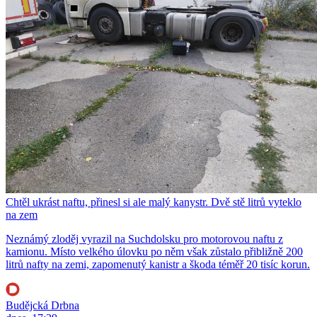
Chtěl ukrást naftu, přinesl si ale malý kanystr. Dvě stě litrů vyteklo
na zem
Neznámý zloděj vyrazil na Suchdolsku pro motorovou naftu z
kamionu. Místo velkého úlovku po něm však zůstalo přibližně 200
litrů nafty na zemi, zapomenutý kanistr a škoda téměř 20 tisíc korun.
Budějcká Drbna