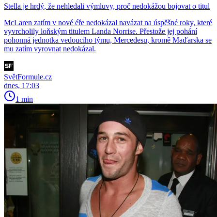
Stella je hrdý, že nehledali výmluvy, proč nedokážou bojovat o titul
McLaren zatím v nové éře nedokázal navázat na úspěšné roky, které
vyvrcholily loňským titulem Landa Norrise. Přestože jej pohání
pohonná jednotka vedoucího týmu, Mercedesu, kromě Maďarska se
mu zatím vyrovnat nedokázal.
SvětFormule.cz
dnes, 17:03
1 min