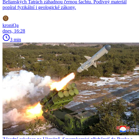
Belianských Tatrách záhadnou černou šachtu. Podivný materiál
popíral fyzikální i geologické zákony.
kroniQa
dnes, 16:28
3 min