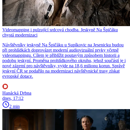
Videomapping i pulzující srdcová chodba. Jeskyně Na Špičáku
chystá modernizaci
Návštěvníky jeskyně Na Špičáku u Supíkovic na Jesenicku budou
při prohlídkách doprovázet moderní audiovizuální prvky včetně
videomappingu. Cílem je přiblížit poutavým způsobem historii a
podobu jeskyní. Proměna prohlídkového okruhu, jehož součástí je i
nové zázemí pro návštěvníky, vyjde na 18,6 milionu korun. Správě
jeskyní ČR se podařilo na modernizaci návštěvnické trasy získat
evropské dotace.
Hanácká Drbna
dnes, 17:12
2 min