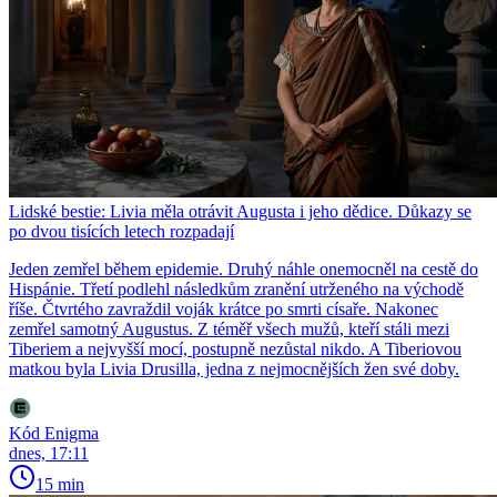
Lidské bestie: Livia měla otrávit Augusta i jeho dědice. Důkazy se
po dvou tisících letech rozpadají
Jeden zemřel během epidemie. Druhý náhle onemocněl na cestě do
Hispánie. Třetí podlehl následkům zranění utrženého na východě
říše. Čtvrtého zavraždil voják krátce po smrti císaře. Nakonec
zemřel samotný Augustus. Z téměř všech mužů, kteří stáli mezi
Tiberiem a nejvyšší mocí, postupně nezůstal nikdo. A Tiberiovou
matkou byla Livia Drusilla, jedna z nejmocnějších žen své doby.
Kód Enigma
dnes, 17:11
15 min