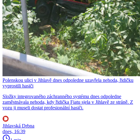
Polenskou ulici v Jihlavě dnes odpoledne uzavřela nehoda, řidičku
vyprostili hasiči
Složky integrovaného záchranného systému dnes odpoledne
zaměstnávala nehoda, kdy řidička Fiatu sjela v Jihlavě ze stráně. Z
vozu ji museli dostat profesionální hasiči.
Jihlavská Drbna
dnes, 16:39