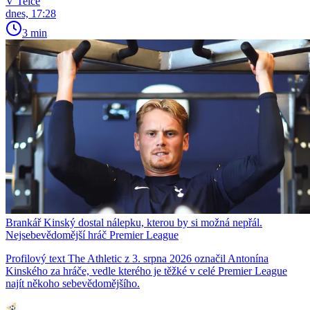
V Telce
dnes, 17:28
3 min
Brankář Kinský dostal nálepku, kterou by si možná nepřál.
Nejsebevědomější hráč Premier League
Profilový text The Athletic z 3. srpna 2026 označil Antonína
Kinského za hráče, vedle kterého je těžké v celé Premier League
najít někoho sebevědomějšího.