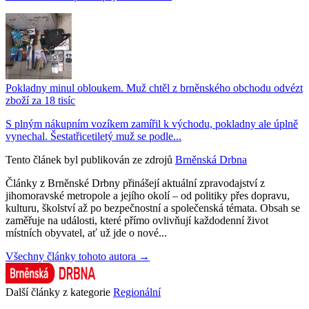
Pokladny minul obloukem. Muž chtěl z brněnského obchodu odvézt
zboží za 18 tisíc
S plným nákupním vozíkem zamířil k východu, pokladny ale úplně
vynechal. Šestatřicetiletý muž se podle...
Tento článek byl publikován ze zdrojů
Brněnská Drbna
Články z Brněnské Drbny přinášejí aktuální zpravodajství z
jihomoravské metropole a jejího okolí – od politiky přes dopravu,
kulturu, školství až po bezpečnostní a společenská témata. Obsah se
zaměřuje na události, které přímo ovlivňují každodenní život
místních obyvatel, ať už jde o nové...
Všechny články tohoto autora →
Další články z kategorie
Regionální