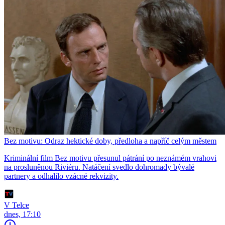
Bez motivu: Odraz hektické doby, předloha a napříč celým městem
Kriminální film Bez motivu přesunul pátrání po neznámém vrahovi
na prosluněnou Riviéru. Natáčení svedlo dohromady bývalé
partnery a odhalilo vzácné rekvizity.
V Telce
dnes, 17:10