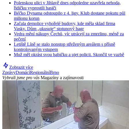
Polenskou ulici v Jihlavě dnes odpoledne uzavřela nehoda,
řidičku vyprostili hasiči
Béčko Dynama odstoupilo z 4. ligy. Klub dostane pokutu půl
milionu korun
Začala demolice vyhořelé budovy, kde měla sklad firma
Vasky. Dům „ukusuje“ stotunový bagr
Vedra mění nákupy Čechů, víc utrácejí za zmrzlinu, méně za
pečení
Letiště Líně se stalo nonstop střeženým areálem s přísně
kontrolovaným vstupem
Muž měl okrást svou babičku a ujet policii. Skončil ve vazbě
Zobrazit více
Zprávy
Domácí
Regionální
Brno
Vybrali jsme pro vás
Magazíny a zajímavosti