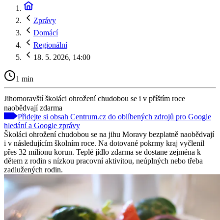
Zprávy
Domácí
Regionální
18. 5. 2026, 14:00
1 min
Jihomoravští školáci ohrožení chudobou se i v příštím roce
naobědvají zdarma
Přidejte si obsah Centrum.cz do oblíbených zdrojů pro Google
hledání a Google zprávy
Školáci ohrožení chudobou se na jihu Moravy bezplatně naobědvají
i v následujícím školním roce. Na dotované pokrmy kraj vyčlenil
přes 32 milionu korun. Teplé jídlo zdarma se dostane zejména k
dětem z rodin s nízkou pracovní aktivitou, neúplných nebo třeba
zadlužených rodin.