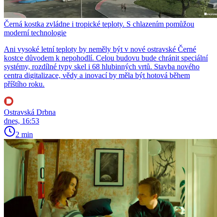
Černá kostka zvládne i tropické teploty. S chlazením pomůžou
moderní technologie
Ani vysoké letní teploty by neměly být v nové ostravské Černé
kostce důvodem k nepohodlí. Celou budovu bude chránit speciální
systémy, rozdílné typy skel i 68 hlubinných vrtů. Stavba nového
centra digitalizace, vědy a inovací by měla být hotová během
příštího roku.
Ostravská Drbna
dnes, 16:53
2 min