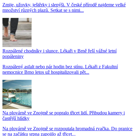
Zmije, užovky, ještěrky i slepýši. V české přírodě najdeme velké
množství různých plazů. Setkat se s nimi...
Rozpálené chodníky i slunce. Lékaři v Brně řeší vážné letní
popáleniny
Rozpálený asfalt nebo pár hodin bez stínu. Lékaři z Fakultní
nemocnice Brno letos už hospitalizovali pět...
Na plovárně ve Znojmě se popralo třicet lidí. Přibudou kamery i
častější hlídky
Na plovárně ve Znojmě se rozpoutala hromadná rvačka. Do pranice
se na začátku srpna zapojilo až třicet...