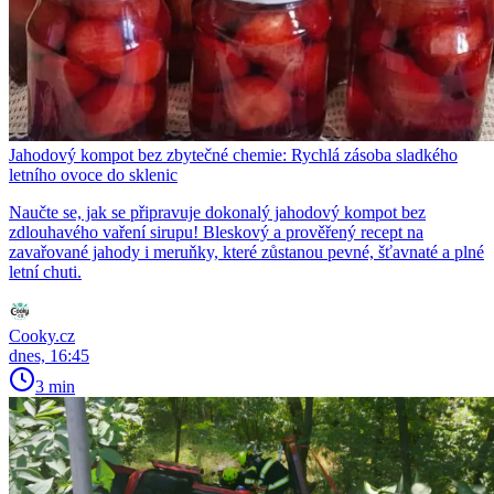
Jahodový kompot bez zbytečné chemie: Rychlá zásoba sladkého
letního ovoce do sklenic
Naučte se, jak se připravuje dokonalý jahodový kompot bez
zdlouhavého vaření sirupu! Bleskový a prověřený recept na
zavařované jahody i meruňky, které zůstanou pevné, šťavnaté a plné
letní chuti.
Cooky.cz
dnes, 16:45
3 min