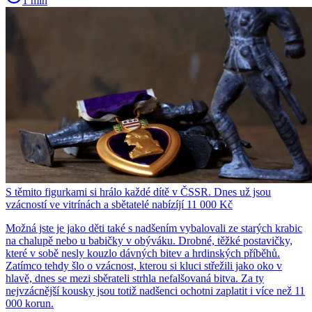
1 min
S těmito figurkami si hrálo každé dítě v ČSSR. Dnes už jsou
vzácností ve vitrínách a sbětatelé nabízíjí 11 000 Kč
Možná jste je jako děti také s nadšením vybalovali ze starých krabic
na chalupě nebo u babičky v obýváku. Drobné, těžké postavičky,
které v sobě nesly kouzlo dávných bitev a hrdinských příběhů.
Zatímco tehdy šlo o vzácnost, kterou si kluci střežili jako oko v
hlavě, dnes se mezi sběrateli strhla nefalšovaná bitva. Za ty
nejvzácnější kousky jsou totiž nadšenci ochotni zaplatit i více než 11
000 korun.