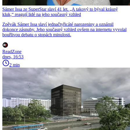
Sámer Issa ze SuperStar slaví 41 let. „A takový to býval krásný
kluk,“ reagují lidé na jeho současný vzhled
Zpěvák Sámer Issa slaví jednačtyřicáté narozeniny a oznámil
dokonce zásnuby. Jeho současný vzhled ovšem na internetu vyvolal
bouřlivou debatu o stopách minulosti.
ReadZone
dnes, 16:53
2 min