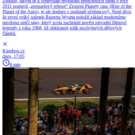
Způsob, jakým se k vrstevnaté mytologii předchozích filmů v roce
2011 postavil „prequelový reboot“ Zrození Planety opic (Rise of the
Planet of the Apes), je ale dodnes v podstatě učebnicový. Není divu,
že první velký snímek Ruperta Wyatta položil základ modernímu
pavilonu opičí ságy, který zcela zachránil pověst původní filmové
legendy z roku 1968, již obklopuje tolik pochybných dějových
článků.
Kinobox.cz
dnes, 17:05
8 min