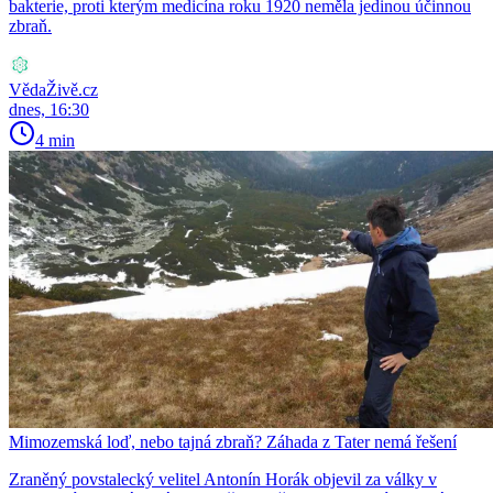
bakterie, proti kterým medicína roku 1920 neměla jedinou účinnou
zbraň.
VědaŽivě.cz
dnes, 16:30
4 min
Mimozemská loď, nebo tajná zbraň? Záhada z Tater nemá řešení
Zraněný povstalecký velitel Antonín Horák objevil za války v