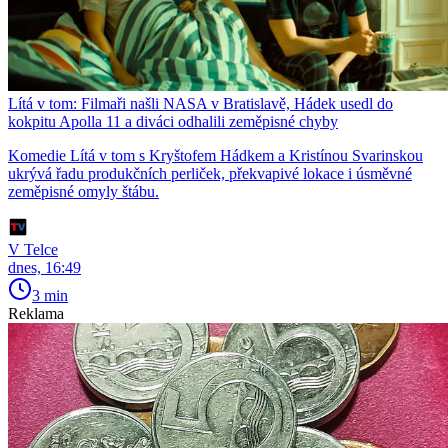
Lítá v tom: Filmaři našli NASA v Bratislavě, Hádek usedl do
kokpitu Apolla 11 a diváci odhalili zeměpisné chyby
Komedie Lítá v tom s Kryštofem Hádkem a Kristínou Svarinskou
ukrývá řadu produkčních perliček, překvapivé lokace i úsměvné
zeměpisné omyly štábu.
V Telce
dnes, 16:49
3 min
Reklama