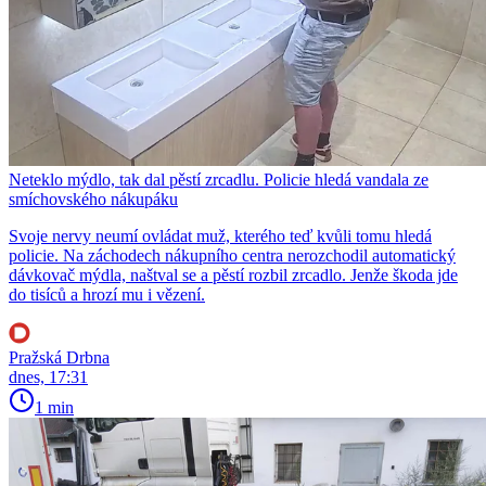
Neteklo mýdlo, tak dal pěstí zrcadlu. Policie hledá vandala ze
smíchovského nákupáku
Svoje nervy neumí ovládat muž, kterého teď kvůli tomu hledá
policie. Na záchodech nákupního centra nerozchodil automatický
dávkovač mýdla, naštval se a pěstí rozbil zrcadlo. Jenže škoda jde
do tisíců a hrozí mu i vězení.
Pražská Drbna
dnes, 17:31
1 min