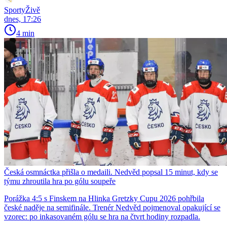
SportyŽivě
dnes, 17:26
4 min
Česká osmnáctka přišla o medaili. Nedvěd popsal 15 minut, kdy se
týmu zhroutila hra po gólu soupeře
Porážka 4:5 s Finskem na Hlinka Gretzky Cupu 2026 pohřbila
české naděje na semifinále. Trenér Nedvěd pojmenoval opakující se
vzorec: po inkasovaném gólu se hra na čtvrt hodiny rozpadla.