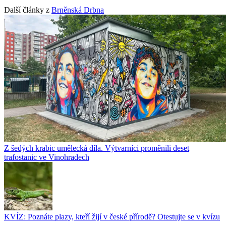
Další články z
Brněnská Drbna
Z šedých krabic umělecká díla. Výtvarníci proměnili deset
trafostanic ve Vinohradech
KVÍZ: Poznáte plazy, kteří žijí v české přírodě? Otestujte se v kvízu