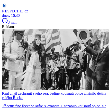
NESPECHEJ.cz
dnes, 16:30
3 min
Reklama
Král chtěl zachránit svého psa. Jediné kousnutí opice změnilo dějiny
celého Řecka
Třicetiletého řeckého krále Alexandra I. nezabilo kousnutí opice, ale