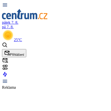
pátek 7. 8.
pá 7. 8.
25°C
Přihlášení
Reklama