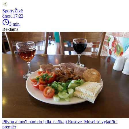
SportyŽivě
dnes, 17:22
3 min
Reklama
Plivou a močí nám do jídla, naříkají Rusové. Musel se vyjádřit i
premiér