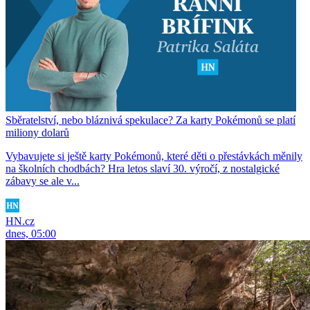
Sběratelství, nebo bláznivá spekulace? Za karty Pokémonů se platí
miliony dolarů
Vybavujete si ještě karty Pokémonů, které děti o přestávkách měnily
na školních chodbách? Hra letos slaví 30. výročí, z nostalgické
zábavy se ale v...
HN.cz
dnes, 05:00