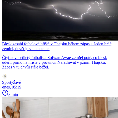
Blesk zasáhl fotbalové hřiště v Thajsku během zápasu. Jeden hráč
zemřel, devět je v nemocnici
Čtyřiadvacetiletý fotbalista Sofwan Awae zemřel poté, co blesk
udeřil přímo na hřiště v provincii Narathiwat v jižním Thajsku.
Zápas v tu chvíli stále běžel.
SportyŽivě
dnes, 05:19
3 min