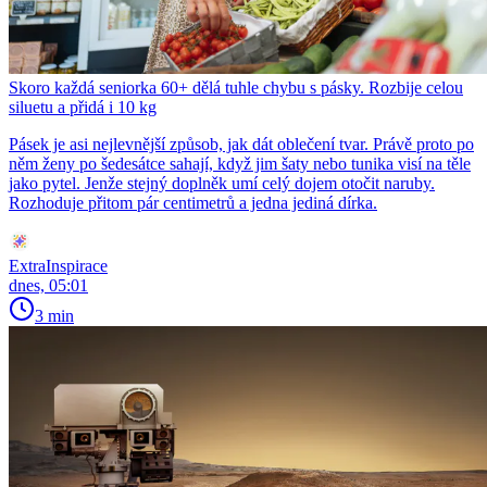
Skoro každá seniorka 60+ dělá tuhle chybu s pásky. Rozbije celou
siluetu a přidá i 10 kg
Pásek je asi nejlevnější způsob, jak dát oblečení tvar. Právě proto po
něm ženy po šedesátce sahají, když jim šaty nebo tunika visí na těle
jako pytel. Jenže stejný doplněk umí celý dojem otočit naruby.
Rozhoduje přitom pár centimetrů a jedna jediná dírka.
ExtraInspirace
dnes, 05:01
3 min