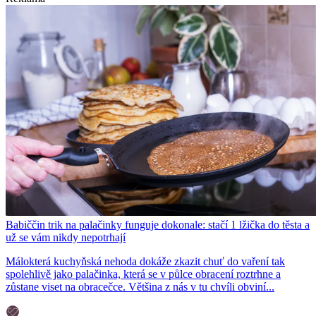
Babiččin trik na palačinky funguje dokonale: stačí 1 lžička do těsta a
už se vám nikdy nepotrhají
Málokterá kuchyňská nehoda dokáže zkazit chuť do vaření tak
spolehlivě jako palačinka, která se v půlce obracení roztrhne a
zůstane viset na obracečce. Většina z nás v tu chvíli obviní...