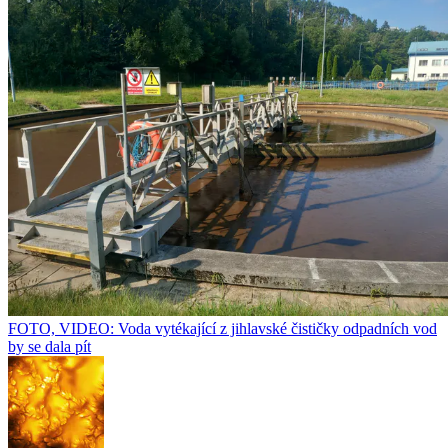
FOTO, VIDEO: Voda vytékající z jihlavské čističky odpadních vod
by se dala pít