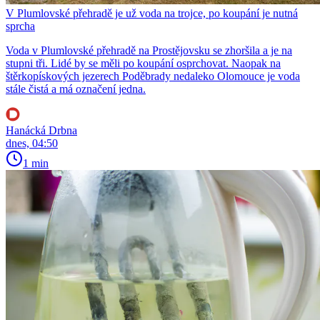
V Plumlovské přehradě je už voda na trojce, po koupání je nutná
sprcha
Voda v Plumlovské přehradě na Prostějovsku se zhoršila a je na
stupni tři. Lidé by se měli po koupání osprchovat. Naopak na
štěrkopískových jezerech Poděbrady nedaleko Olomouce je voda
stále čistá a má označení jedna.
Hanácká Drbna
dnes, 04:50
1 min