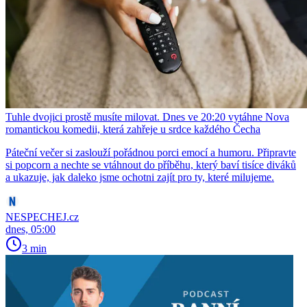
Tuhle dvojici prostě musíte milovat. Dnes ve 20:20 vytáhne Nova
romantickou komedii, která zahřeje u srdce každého Čecha
Páteční večer si zaslouží pořádnou porci emocí a humoru. Připravte
si popcorn a nechte se vtáhnout do příběhu, který baví tisíce diváků
a ukazuje, jak daleko jsme ochotni zajít pro ty, které milujeme.
NESPECHEJ.cz
dnes, 05:00
3 min