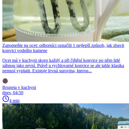
Zapomeňte na ocet: odborníci označili 1 nejlepší způsob, jak zbavit
konvici vodního kamene
Ocet má v kuchyni skoro každý a při čištění konvice po něm lidé
sáhnou jako první. Právě u rychlovarné konvice se ale tahle klasika
nemusí vyplatit. Existuje levná surovina, kterou...
Bruneta v kuchyni
dnes, 04:50
4 min