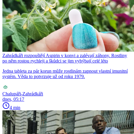
Zahrádkáři rozpouštějí Aspirin v konvi a zalévají záhony. Rostliny
po něm rostou rychleji a škůdci se jim vyhýbají celé léto
Jedna tableta za pár korun může rostlinám zapnout vlastní imunitní
systém. Věda to potvrzuje už od roku 1979.
Chalupáři-Zahrádkáři
dnes, 05:17
4 min