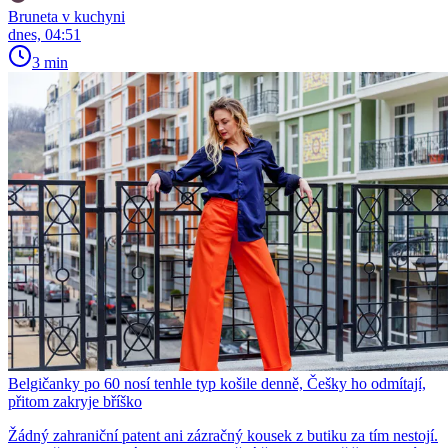
Bruneta v kuchyni
dnes, 04:51
3 min
Belgičanky po 60 nosí tenhle typ košile denně, Češky ho odmítají,
přitom zakryje bříško
Žádný zahraniční patent ani zázračný kousek z butiku za tím nestojí.