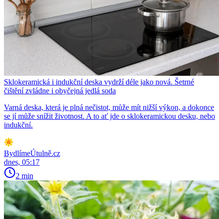
Sklokeramická i indukční deska vydrží déle jako nová. Šetrné
čištění zvládne i obyčejná jedlá soda
Varná deska, která je plná nečistot, může mít nižší výkon, a dokonce
se jí může snížit životnost. A to ať jde o sklokeramickou desku, nebo
indukční.
BydlímeÚtulně.cz
dnes, 05:17
2 min