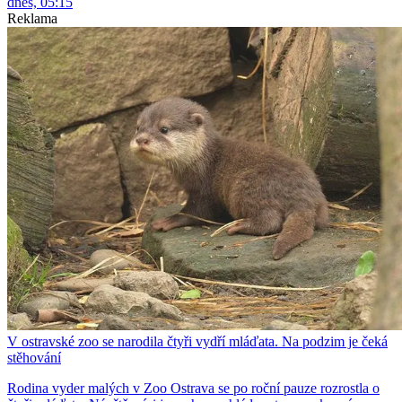
dnes, 05:15
Reklama
V ostravské zoo se narodila čtyři vydří mláďata. Na podzim je čeká
stěhování
Rodina vyder malých v Zoo Ostrava se po roční pauze rozrostla o