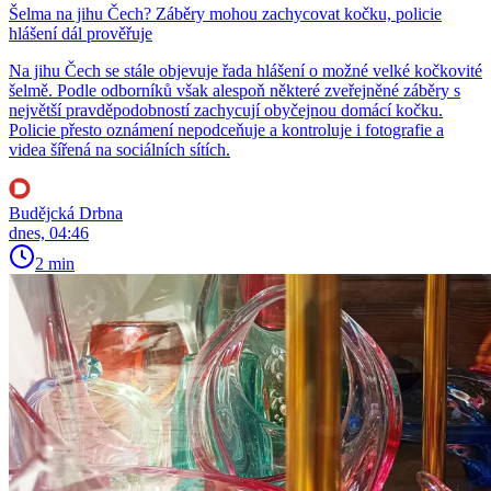
Šelma na jihu Čech? Záběry mohou zachycovat kočku, policie
hlášení dál prověřuje
Na jihu Čech se stále objevuje řada hlášení o možné velké kočkovité
šelmě. Podle odborníků však alespoň některé zveřejněné záběry s
největší pravděpodobností zachycují obyčejnou domácí kočku.
Policie přesto oznámení nepodceňuje a kontroluje i fotografie a
videa šířená na sociálních sítích.
Budějcká Drbna
dnes, 04:46
2 min