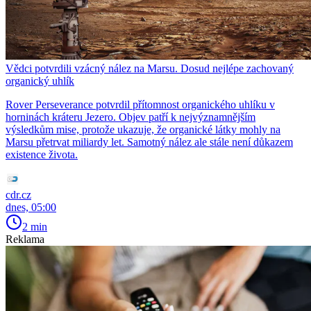
Vědci potvrdili vzácný nález na Marsu. Dosud nejlépe zachovaný
organický uhlík
Rover Perseverance potvrdil přítomnost organického uhlíku v
horninách kráteru Jezero. Objev patří k nejvýznamnějším
výsledkům mise, protože ukazuje, že organické látky mohly na
Marsu přetrvat miliardy let. Samotný nález ale stále není důkazem
existence života.
cdr.cz
dnes, 05:00
2 min
Reklama