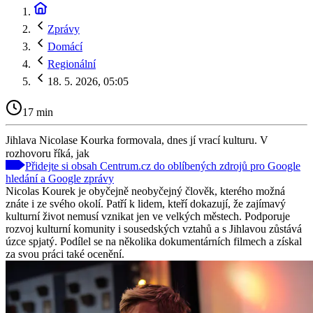
Zprávy
Domácí
Regionální
18. 5. 2026, 05:05
17 min
Jihlava Nicolase Kourka formovala, dnes jí vrací kulturu. V
rozhovoru říká, jak
Přidejte si obsah Centrum.cz do oblíbených zdrojů pro Google
hledání a Google zprávy
Nicolas Kourek je obyčejně neobyčejný člověk, kterého možná
znáte i ze svého okolí. Patří k lidem, kteří dokazují, že zajímavý
kulturní život nemusí vznikat jen ve velkých městech. Podporuje
rozvoj kulturní komunity i sousedských vztahů a s Jihlavou zůstává
úzce spjatý. Podílel se na několika dokumentárních filmech a získal
za svou práci také ocenění.