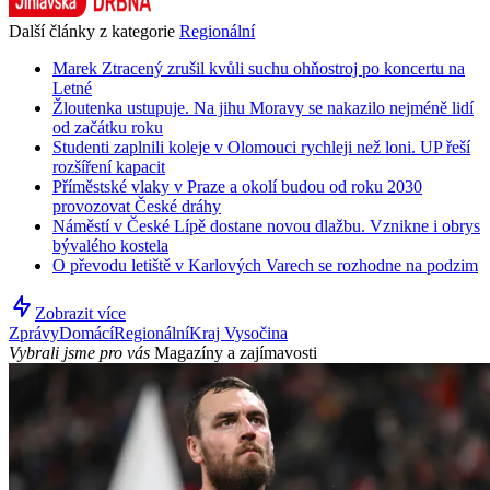
Další články z kategorie
Regionální
Marek Ztracený zrušil kvůli suchu ohňostroj po koncertu na
Letné
Žloutenka ustupuje. Na jihu Moravy se nakazilo nejméně lidí
od začátku roku
Studenti zaplnili koleje v Olomouci rychleji než loni. UP řeší
rozšíření kapacit
Příměstské vlaky v Praze a okolí budou od roku 2030
provozovat České dráhy
Náměstí v České Lípě dostane novou dlažbu. Vznikne i obrys
bývalého kostela
O převodu letiště v Karlových Varech se rozhodne na podzim
Zobrazit více
Zprávy
Domácí
Regionální
Kraj Vysočina
Vybrali jsme pro vás
Magazíny a zajímavosti