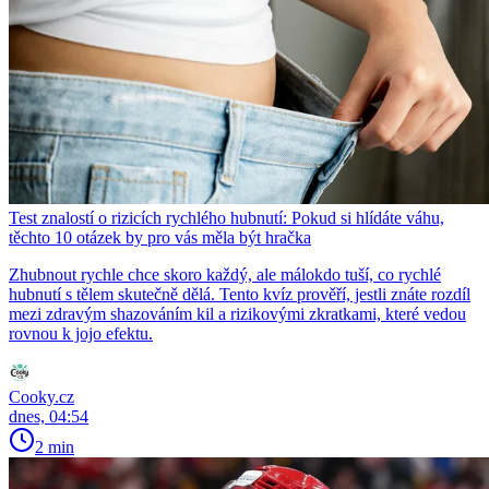
Test znalostí o rizicích rychlého hubnutí: Pokud si hlídáte váhu,
těchto 10 otázek by pro vás měla být hračka
Zhubnout rychle chce skoro každý, ale málokdo tuší, co rychlé
hubnutí s tělem skutečně dělá. Tento kvíz prověří, jestli znáte rozdíl
mezi zdravým shazováním kil a rizikovými zkratkami, které vedou
rovnou k jojo efektu.
Cooky.cz
dnes, 04:54
2 min