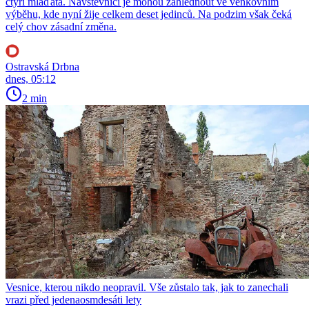
čtyři mláďata. Návštěvníci je mohou zahlédnout ve venkovním
výběhu, kde nyní žije celkem deset jedinců. Na podzim však čeká
celý chov zásadní změna.
Ostravská Drbna
dnes, 05:12
2 min
Vesnice, kterou nikdo neopravil. Vše zůstalo tak, jak to zanechali
vrazi před jedenaosmdesáti lety