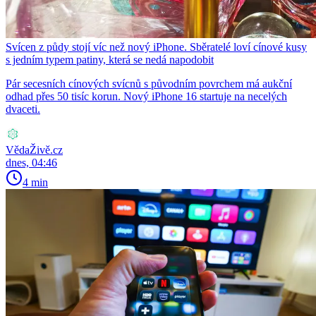
Svícen z půdy stojí víc než nový iPhone. Sběratelé loví cínové kusy
s jedním typem patiny, která se nedá napodobit
Pár secesních cínových svícnů s původním povrchem má aukční
odhad přes 50 tisíc korun. Nový iPhone 16 startuje na necelých
dvaceti.
VědaŽivě.cz
dnes, 04:46
4 min