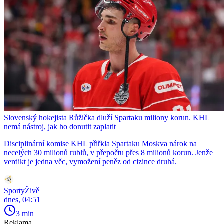
Slovenský hokejista Růžička dluží Spartaku miliony korun. KHL
nemá nástroj, jak ho donutit zaplatit
Disciplinární komise KHL přiřkla Spartaku Moskva nárok na
necelých 30 milionů rublů, v přepočtu přes 8 milionů korun. Jenže
verdikt je jedna věc, vymožení peněz od cizince druhá.
SportyŽivě
dnes, 04:51
3 min
Reklama