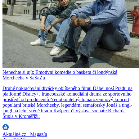
Nenechte si ujít: Emotivní komedie o basketu či londýnská
Morcheeba v SaSaZu
Druhé pokračování divácky oblíbeného filmu Ďábel nosí Pradu na
platformě Disney+, francouzské komediální drama ze sportovního
prostředí od producentů Nedotknutelných, narozeninový koncert
populární britské Morcheeby, legendární semaforský Jonáš a tingl-
tangl na letní scéně hradu Kašperk či výstava sochaře Richarda
Štipla v Kroměříži.
Aktuálně.cz - Magazín