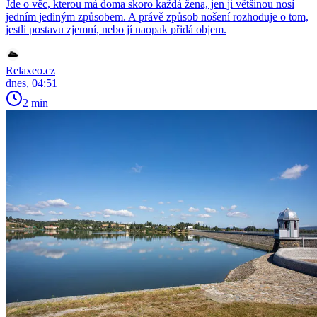
Jde o věc, kterou má doma skoro každá žena, jen ji většinou nosí
jedním jediným způsobem. A právě způsob nošení rozhoduje o tom,
jestli postavu zjemní, nebo jí naopak přidá objem.
Relaxeo.cz
dnes, 04:51
2 min