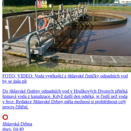
FOTO, VIDEO: Voda vytékající z jihlavské čističky odpadních vod
by se dala pít
Do jihlavské čistírny odpadních vod v Hruškových Dvorech přitéká
špinavá voda z kanalizace. Když další den odtéká, je čistší než voda
v řece. Redakce Jihlavské Drbny měla možnost si prohlédnout celý
proces čištění.
Jihlavská Drbna
dnes, 04:49