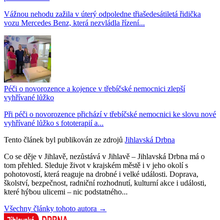
Vážnou nehodu zažila v úterý odpoledne třiašedesátiletá řidička
vozu Mercedes Benz, která nezvládla řízení...
Péči o novorozence a kojence v třebíčské nemocnici zlepší
vyhřívané lůžko
Při péči o novorozence přichází v třebíčské nemocnici ke slovu nové
vyhřívané lůžko s fototerapií a...
Tento článek byl publikován ze zdrojů
Jihlavská Drbna
Co se děje v Jihlavě, nezůstává v Jihlavě – Jihlavská Drbna má o
tom přehled. Sleduje život v krajském městě i v jeho okolí s
pohotovostí, která reaguje na drobné i velké události. Doprava,
školství, bezpečnost, radniční rozhodnutí, kulturní akce i události,
které hýbou ulicemi – nic podstatného...
Všechny články tohoto autora →