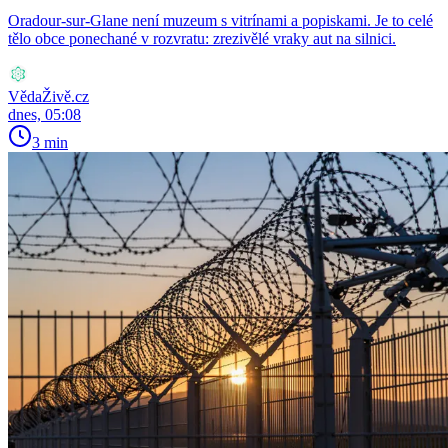
Oradour-sur-Glane není muzeum s vitrínami a popiskami. Je to celé
tělo obce ponechané v rozvratu: zrezivělé vraky aut na silnici.
VědaŽivě.cz
dnes, 05:08
3 min