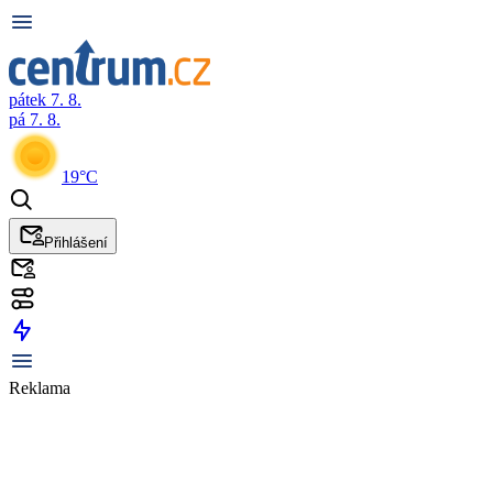
pátek 7. 8.
pá 7. 8.
19°C
Přihlášení
Reklama