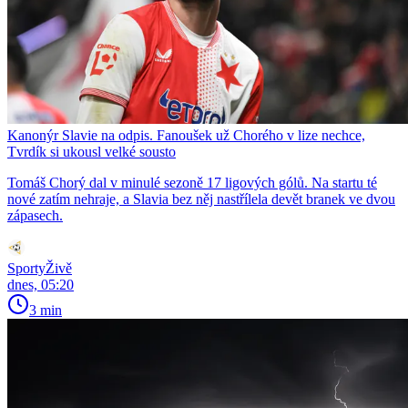
Kanonýr Slavie na odpis. Fanoušek už Chorého v lize nechce,
Tvrdík si ukousl velké sousto
Tomáš Chorý dal v minulé sezoně 17 ligových gólů. Na startu té
nové zatím nehraje, a Slavia bez něj nastřílela devět branek ve dvou
zápasech.
SportyŽivě
dnes, 05:20
3 min