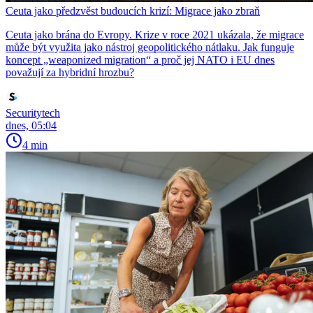
Ceuta jako předzvěst budoucích krizí: Migrace jako zbraň
Ceuta jako brána do Evropy. Krize v roce 2021 ukázala, že migrace
může být využita jako nástroj geopolitického nátlaku. Jak funguje
koncept „weaponized migration“ a proč jej NATO i EU dnes
považují za hybridní hrozbu?
Securitytech
dnes, 05:04
4 min