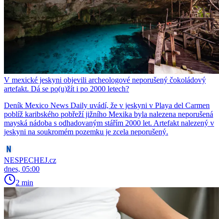
V mexické jeskyni objevili archeologové neporušený čokoládový
artefakt. Dá se po(u)žít i po 2000 letech?
Deník Mexico News Daily uvádí, že v jeskyni v Playa del Carmen
poblíž karibského pobřeží jižního Mexika byla nalezena neporušená
mayská nádoba s odhadovaným stářím 2000 let. Artefakt nalezený v
jeskyni na soukromém pozemku je zcela neporušený.
NESPECHEJ.cz
dnes, 05:00
2 min