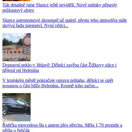
Tak detailně jsme Slunce ještě neviděli. Nové snímky přinesly
průlomový objev
Slunce astronomové zkoumají už staletí, přesto jeho atmosféra stále
skrývá řadu tajemství. Nyní vědci...
Dopravní peklo v Jihlavě: Dělníci zavřou část Žižkovy ulice i
příjezd od Helenína
V krajském městě pokračuje oprava průtahu, dělníci se opět
posunou o část blíže Helenínu. Kromě toho začne...
Řidička mercedesu šla s autem přes střechu. Měla 1,70 promile a
přišla o řidičák