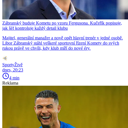
Zábranský buduje Kometu po vzoru Fergusona. Kučeřík popisuje,
jak šéf kontroluje každý detail klubu
Majitel, generální manažer a nově opět hlavní trenér v jedné osobě.
Libor Zábranský stáhl veškeré sportovní řízení Komety do svých
rukou právě ve chvíli, kdy klub míří do nové éry.
SportyŽivě
dnes, 20:23
4 min
Reklama