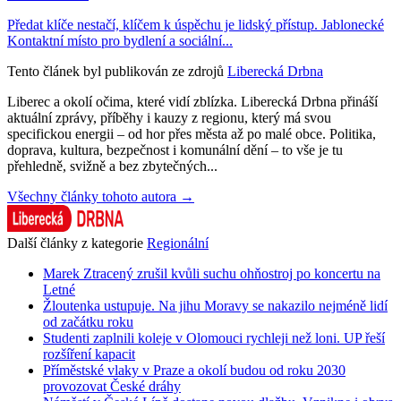
Předat klíče nestačí, klíčem k úspěchu je lidský přístup. Jablonecké
Kontaktní místo pro bydlení a sociální...
Tento článek byl publikován ze zdrojů
Liberecká Drbna
Liberec a okolí očima, které vidí zblízka. Liberecká Drbna přináší
aktuální zprávy, příběhy i kauzy z regionu, který má svou
specifickou energii – od hor přes města až po malé obce. Politika,
doprava, kultura, bezpečnost i komunální dění – to vše je tu
přehledně, svižně a bez zbytečných...
Všechny články tohoto autora →
Další články z kategorie
Regionální
Marek Ztracený zrušil kvůli suchu ohňostroj po koncertu na
Letné
Žloutenka ustupuje. Na jihu Moravy se nakazilo nejméně lidí
od začátku roku
Studenti zaplnili koleje v Olomouci rychleji než loni. UP řeší
rozšíření kapacit
Příměstské vlaky v Praze a okolí budou od roku 2030
provozovat České dráhy