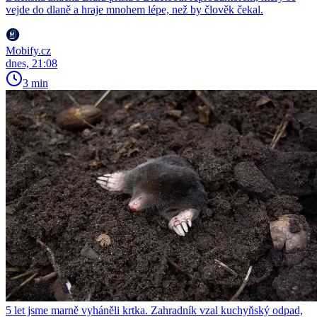
vejde do dlaně a hraje mnohem lépe, než by člověk čekal.
Mobify.cz
dnes, 21:08
3 min
5 let jsme marně vyháněli krtka. Zahradník vzal kuchyňský odpad,