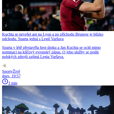
Kuchta se nevešel ani na Lyon a po příchodu Brunese je blízko
odchodu. Sparta jedná s Legií Varšava
Sparta v létě přestavěla hrot útoku a Jan Kuchta se ocitl mimo
nominaci na klíčový evropský zápas. O jeho služby se podle
polských zdrojů zajímá Legia Varšava.
SportyŽivě
dnes, 19:57
3 min