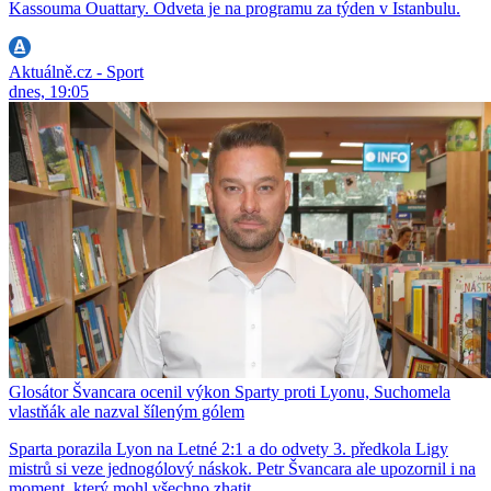
Kassouma Ouattary. Odveta je na programu za týden v Istanbulu.
Aktuálně.cz - Sport
dnes, 19:05
Glosátor Švancara ocenil výkon Sparty proti Lyonu, Suchomela
vlastňák ale nazval šíleným gólem
Sparta porazila Lyon na Letné 2:1 a do odvety 3. předkola Ligy
mistrů si veze jednogólový náskok. Petr Švancara ale upozornil i na
moment, který mohl všechno zhatit.