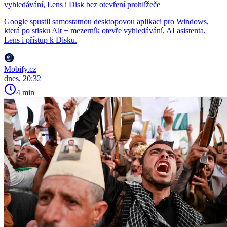
vyhledávání, Lens i Disk bez otevření prohlížeče
Google spustil samostatnou desktopovou aplikaci pro Windows,
která po stisku Alt + mezerník otevře vyhledávání, AI asistenta,
Lens i přístup k Disku.
Mobify.cz
dnes, 20:32
4 min