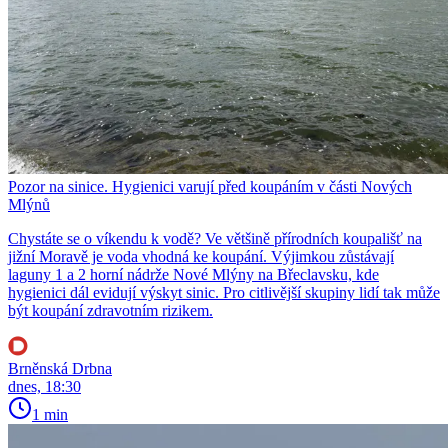
Pozor na sinice. Hygienici varují před koupáním v části Nových
Mlýnů
Chystáte se o víkendu k vodě? Ve většině přírodních koupališť na
jižní Moravě je voda vhodná ke koupání. Výjimkou zůstávají
laguny 1 a 2 horní nádrže Nové Mlýny na Břeclavsku, kde
hygienici dál evidují výskyt sinic. Pro citlivější skupiny lidí tak může
být koupání zdravotním rizikem.
Brněnská Drbna
dnes, 18:30
1 min