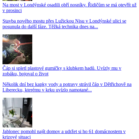
Na most v Londýnské osadili obří nosníky. Řidičům se má otevřít už
v prosinci
Stavba nového mostu přes Lužickou Nisu v Londýnské ulici se
posunula do další fáze. Těžká technika dnes na...
Čáp si spletl plastové gumičky s klubkem hadů. Uvízly mu v
zobáku, bojoval o život
Několik dní bez kapky vody a potravy strávil čáp v Dětřichově na
Liberecku, kterému v krku uvízlo namotané...
Jablonec pomohl najít domov a udržet si ho 61 domácnostem v
krizové situaci