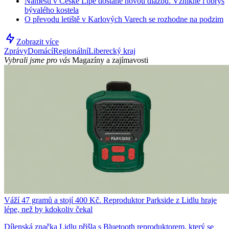
Náměstí v České Lípě dostane novou dlažbu. Vznikne i obrys
bývalého kostela
O převodu letiště v Karlových Varech se rozhodne na podzim
Zobrazit více
Zprávy
Domácí
Regionální
Liberecký kraj
Vybrali jsme pro vás
Magazíny a zajímavosti
Váží 47 gramů a stojí 400 Kč. Reproduktor Parkside z Lidlu hraje
lépe, než by kdokoliv čekal
Dílenská značka Lidlu přišla s Bluetooth reproduktorem, který se