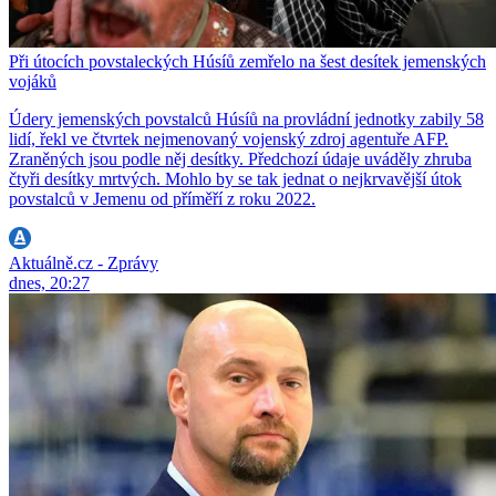
Při útocích povstaleckých Húsíů zemřelo na šest desítek jemenských
vojáků
Údery jemenských povstalců Húsíů na provládní jednotky zabily 58
lidí, řekl ve čtvrtek nejmenovaný vojenský zdroj agentuře AFP.
Zraněných jsou podle něj desítky. Předchozí údaje uváděly zhruba
čtyři desítky mrtvých. Mohlo by se tak jednat o nejkrvavější útok
povstalců v Jemenu od příměří z roku 2022.
Aktuálně.cz - Zprávy
dnes, 20:27