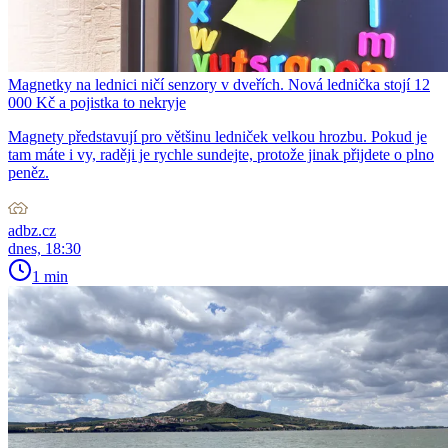
Magnetky na lednici ničí senzory v dveřích. Nová lednička stojí 12
000 Kč a pojistka to nekryje
Magnety představují pro většinu ledniček velkou hrozbu. Pokud je
tam máte i vy, raději je rychle sundejte, protože jinak přijdete o plno
peněz.
adbz.cz
dnes, 18:30
1 min