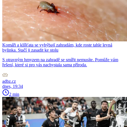
Komáři a klíšťata se vyhýbají zahradám, kde roste tahle levná
bylinka. Stačí ji zasadit ke stolu
S otravným hmyzem na zahradě se smířit nemusíte. Pomůže vám
řešení, které si pro vás nachystala sama příroda.
adbz.cz
dnes, 19:34
2 min