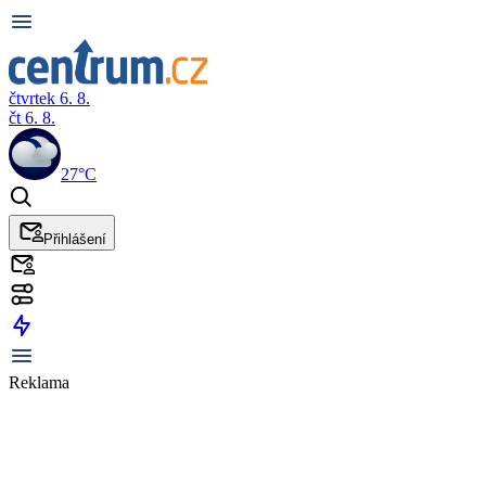
čtvrtek 6. 8.
čt 6. 8.
27°C
Přihlášení
Reklama