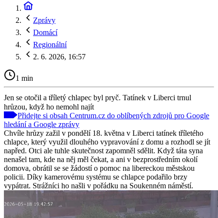
Zprávy
Domácí
Regionální
2. 6. 2026, 16:57
1 min
Jen se otočil a tříletý chlapec byl pryč. Tatínek v Liberci trnul
hrůzou, když ho nemohl najít
Přidejte si obsah Centrum.cz do oblíbených zdrojů pro Google
hledání a Google zprávy
Chvíle hrůzy zažil v pondělí 18. května v Liberci tatínek tříletého
chlapce, který využil dlouhého vypravování z domu a rozhodl se jít
napřed. Otci ale tuhle skutečnost zapomněl sdělit. Když táta syna
nenašel tam, kde na něj měl čekat, a ani v bezprostředním okolí
domova, obrátil se se žádostí o pomoc na libereckou městskou
policii. Díky kamerovému systému se chlapce podařilo brzy
vypátrat. Strážníci ho našli v pořádku na Soukenném náměstí.