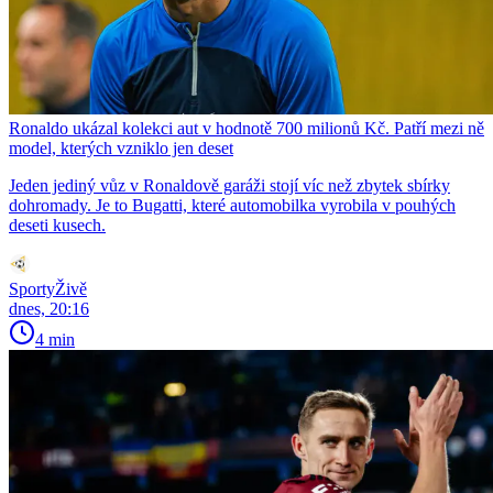
Ronaldo ukázal kolekci aut v hodnotě 700 milionů Kč. Patří mezi ně
model, kterých vzniklo jen deset
Jeden jediný vůz v Ronaldově garáži stojí víc než zbytek sbírky
dohromady. Je to Bugatti, které automobilka vyrobila v pouhých
deseti kusech.
SportyŽivě
dnes, 20:16
4 min