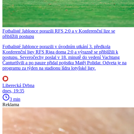
Fotbalisté Jablonce porazili RFS 2:0 a v Konferenční lize se
přiblížili postupu
Fotbalisté Jablonce porazili v úvodním utkání 3. předkola
Konferenční ligy RFS Riga doma 2:0 a výrazně se přiblížili k
postupu. Severočechy poslal v 18. minutě do vedení Vachtang
Čanturišvili a po pauze přidal pojistku Matěj Polidar. Odveta je na
programu za týden na stadionu lídra lotyšské ligy.
Liberecká Drbna
dnes, 19:35
3 min
Reklama