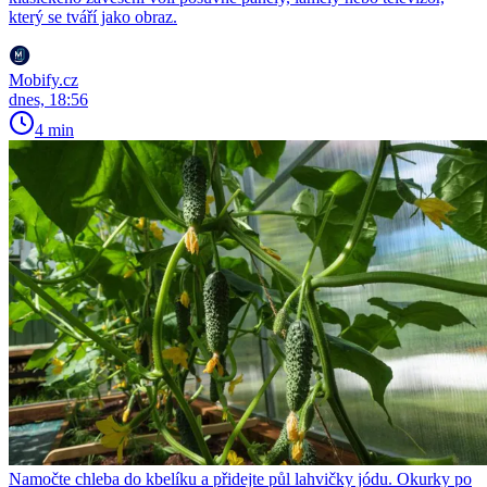
který se tváří jako obraz.
Mobify.cz
dnes, 18:56
4 min
Namočte chleba do kbelíku a přidejte půl lahvičky jódu. Okurky po