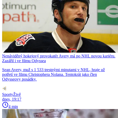
Nenáviděný hokejový provokatér Avery má po NHL novou kariéru.
Zazářil i ve filmu Odyssea
Sean Avery, muž s 1 533 trestnými minutami v NHL, hraje už
potřetí ve filmu Christophera Nolana. Tentokrát jako člen
Odysseovy posádky.
SportyŽivě
dnes, 19:17
4 min