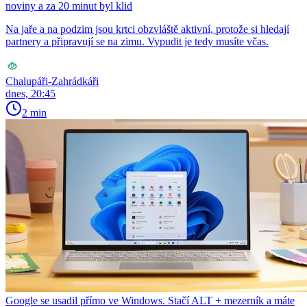
noviny a za 20 minut byl klid
Na jaře a na podzim jsou krtci obzvláště aktivní, protože si hledají
partnery a připravují se na zimu. Vypudit je tedy musíte včas.
Chalupáři-Zahrádkáři
dnes, 20:45
2 min
Google se usadil přímo ve Windows. Stačí ALT + mezerník a máte