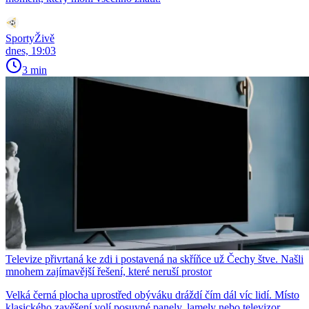
SportyŽivě
dnes, 19:03
3 min
Televize přivrtaná ke zdi i postavená na skříňce už Čechy štve. Našli
mnohem zajímavější řešení, které neruší prostor
Velká černá plocha uprostřed obýváku dráždí čím dál víc lidí. Místo
klasického zavěšení volí posuvné panely, lamely nebo televizor,