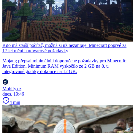
Kdo má starší počítač, možná si už nezahraje. Minecraft poprvé za
17 let mění hardwarové požadavky
Mojang přepsal minimální i doporučené požadavky pro Minecraft:
Java Edition. Minimum RAM vyskočilo ze 2 GB na 8, u
integrované grafiky dokonce na 12 GB.
Mobify.cz
dnes, 19:46
4 min