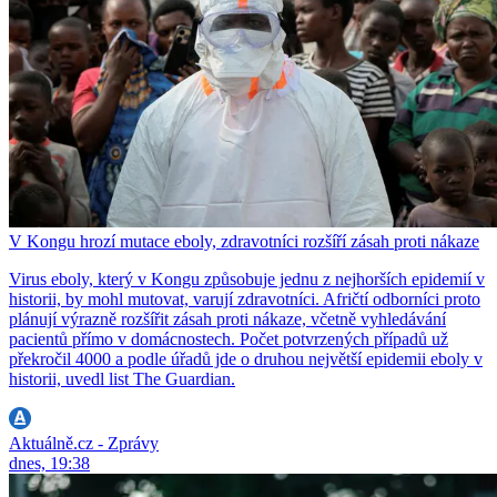
V Kongu hrozí mutace eboly, zdravotníci rozšíří zásah proti nákaze
Virus eboly, který v Kongu způsobuje jednu z nejhorších epidemií v
historii, by mohl mutovat, varují zdravotníci. Afričtí odborníci proto
plánují výrazně rozšířit zásah proti nákaze, včetně vyhledávání
pacientů přímo v domácnostech. Počet potvrzených případů už
překročil 4000 a podle úřadů jde o druhou největší epidemii eboly v
historii, uvedl list The Guardian.
Aktuálně.cz - Zprávy
dnes, 19:38