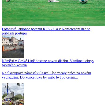
Fotbalisté Jablonce porazili RFS 2:0 a v Konferenční lize se
přiblížili postupu
Náměstí v České Lípě dostane novou dlažbu. Vznikne i obrys
bývalého kostela
Na Škroupově náměstí v České Lípě začaly práce na novém
vydláždění. Do konce roku by mělo být po celém...