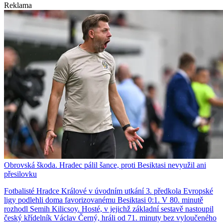
Reklama
Obrovská škoda. Hradec pálil šance, proti Besiktasi nevyužil ani
přesilovku
Fotbalisté Hradce Králové v úvodním utkání 3. předkola Evropské
ligy podlehli doma favorizovanému Besiktasi 0:1. V 80. minutě
rozhodl Semih Kilicsoy. Hosté, v jejichž základní sestavě nastoupil
český křídelník Václav Černý, hráli od 71. minuty bez vyloučeného