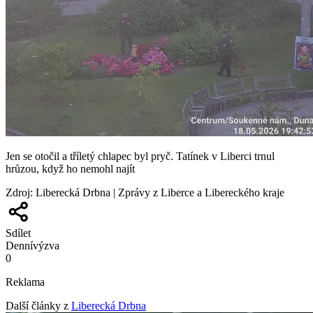
Jen se otočil a tříletý chlapec byl pryč. Tatínek v Liberci trnul
hrůzou, když ho nemohl najít
Zdroj
:
Liberecká Drbna | Zprávy z Liberce a Libereckého kraje
Sdílet
Denní
výzva
0
Reklama
Další články z
Liberecká Drbna