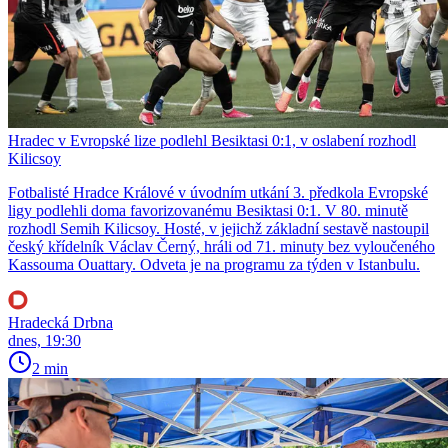
Hradec v Evropské lize podlehl Besiktasi 0:1, v oslabení rozhodl
Kilicsoy
Fotbalisté Hradce Králové v úvodním utkání 3. předkola Evropské
ligy podlehli doma favorizovanému Besiktasi 0:1. V 80. minutě
rozhodl Semih Kilicsoy. Hosté, v jejichž základní sestavě nastoupil
český křídelník Václav Černý, hráli od 71. minuty bez vyloučeného
Kassouma Ouattary. Odveta je na programu za týden v Istanbulu.
Hradecká Drbna
dnes, 19:30
2 min