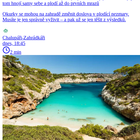
tom hnojí samy sebe a plodí až do prvních mrazů
Okurky se mohou na zahradě změnit doslova v plodící nezmary.
Musíte je jen správně vyživit – a pak už se jen těšit z výsledků.
Chalupáři-Zahrádkáři
dnes, 18:45
2 min