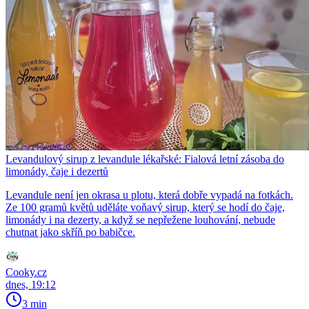
Levandulový sirup z levandule lékařské: Fialová letní zásoba do
limonády, čaje i dezertů
Levandule není jen okrasa u plotu, která dobře vypadá na fotkách.
Ze 100 gramů květů uděláte voňavý sirup, který se hodí do čaje,
limonády i na dezerty, a když se nepřežene louhování, nebude
chutnat jako skříň po babičce.
Cooky.cz
dnes, 19:12
3 min