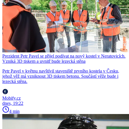
Prezident Petr Pavel se přijel podívat na nový kostel v Neratovicích.
Vzniká 3D tiskem a uvnitř bude lezecká stěna
Petr Pavel v květnu navštívil staveniště prvního kostela v Česku,
jehož věž má vzniknout 3D tiskem betonu. Součástí věže bude i
lezecká stěna.
Mobify.cz
dnes, 19:22
4 min