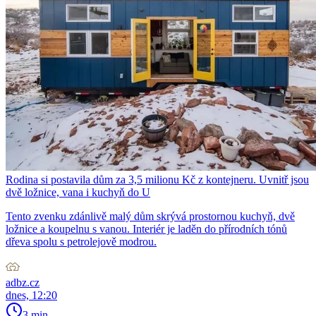
Rodina si postavila dům za 3,5 milionu Kč z kontejneru. Uvnitř jsou
dvě ložnice, vana i kuchyň do U
Tento zvenku zdánlivě malý dům skrývá prostornou kuchyň, dvě
ložnice a koupelnu s vanou. Interiér je laděn do přírodních tónů
dřeva spolu s petrolejově modrou.
adbz.cz
dnes, 12:20
3 min