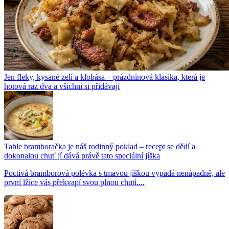
Jen fleky, kysané zelí a klobása – prázdninová klasika, která je
hotová raz dva a všichni si přidávají
Tahle bramboračka je náš rodinný poklad – recept se dědí a
dokonalou chuť jí dává právě tato speciální jíška
Poctivá bramborová polévka s tmavou jíškou vypadá nenápadně, ale
první lžíce vás překvapí svou plnou chutí....