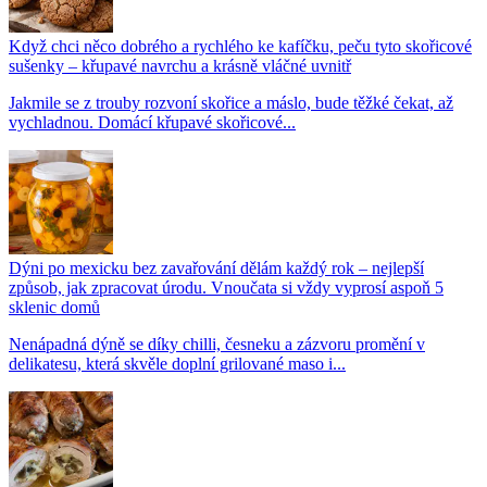
Když chci něco dobrého a rychlého ke kafíčku, peču tyto skořicové
sušenky – křupavé navrchu a krásně vláčné uvnitř
Jakmile se z trouby rozvoní skořice a máslo, bude těžké čekat, až
vychladnou. Domácí křupavé skořicové...
Dýni po mexicku bez zavařování dělám každý rok – nejlepší
způsob, jak zpracovat úrodu. Vnoučata si vždy vyprosí aspoň 5
sklenic domů
Nenápadná dýně se díky chilli, česneku a zázvoru promění v
delikatesu, která skvěle doplní grilované maso i...