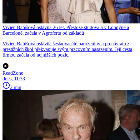
Vivien Babišová oslavila 26 let. Přestože studovala v Londýně a
Barceloně, začala v Agrofertu od základů
Vivien Babišová oslavila šestadvacáté narozeniny a po návratu z
prestižních škol překvapuje svým pracovním nasazením. Její cesta
firmou začala od nejnižších pozic.
ReadZone
dnes, 11:33
2 min