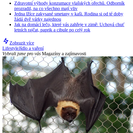
Zdravotní výhody konzumace vlašských ořechů. Odborník
prozradil, na co všechno mají vliv
Jedna lžíce zakysané smetany v kaši. Rodina si od té doby
žádá dvě várky najednou
Jak na domácí lečo, které vás zahřeje v zimě: Uchová chuť
letních rajčat, paprik a cibule po celý rok
Zobrazit více
Lifestyle
Jídlo a vaření
Vybrali jsme pro vás
Magazíny a zajímavosti