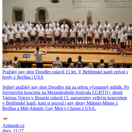
Pražský gay sbor Doodles oslavil 15 let. V Betlémské kapli zpíval s
hosty z Berlína i USA
Jediný pražský gay sbor Doodles má za sebou významný milník. Po
červnovém koncertu na Mezinárodním festivalu LGBTQ+ sborů
Various Voices v Bruselu oslavil 15. narozeniny velkým koncertem
v Betlémské kapli, kam si pozval i gay sbory Männer-Minne z
Berlína a Mid-Atlantic Gay Men’s Chorus z USA.
Aplausin.cz
dnes, 11:27