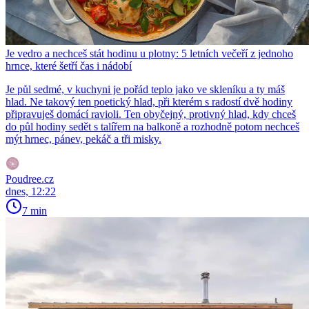
Je vedro a nechceš stát hodinu u plotny: 5 letních večeří z jednoho
hrnce, které šetří čas i nádobí
Je půl sedmé, v kuchyni je pořád teplo jako ve skleníku a ty máš
hlad. Ne takový ten poetický hlad, při kterém s radostí dvě hodiny
připravuješ domácí ravioli. Ten obyčejný, protivný hlad, kdy chceš
do půl hodiny sedět s talířem na balkoně a rozhodně potom nechceš
mýt hrnec, pánev, pekáč a tři misky.
Poudree.cz
dnes, 12:22
7 min