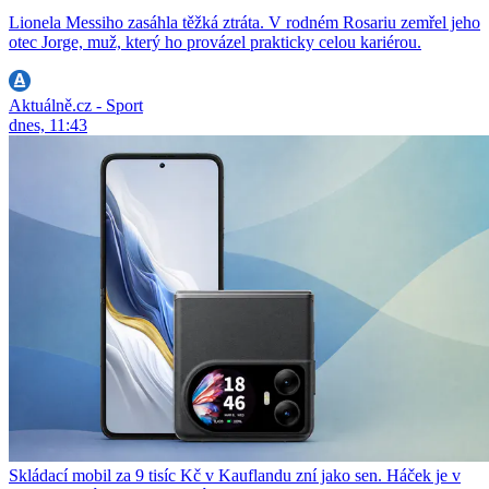
Lionela Messiho zasáhla těžká ztráta. V rodném Rosariu zemřel jeho
otec Jorge, muž, který ho provázel prakticky celou kariérou.
Aktuálně.cz - Sport
dnes, 11:43
Skládací mobil za 9 tisíc Kč v Kauflandu zní jako sen. Háček je v