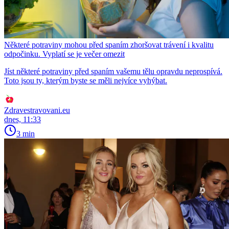
Některé potraviny mohou před spaním zhoršovat trávení i kvalitu
odpočinku. Vyplatí se je večer omezit
Jíst některé potraviny před spaním vašemu tělu opravdu neprospívá.
Toto jsou ty, kterým byste se měli nejvíce vyhýbat.
Zdravestravovani.eu
dnes, 11:33
3 min