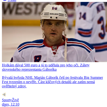
Holkám dával 500 euro a já to udělala pro jeho oči. Zálety
slovenského reprezentanta Gáboríka
Bývalá hvězda NHL Marián Gáborík čelí po festivalu Big Summer
Fest tvrzením o nevěře. Část klíčových detailů ale zatím nemá
ověřitelný zdroj.
SportyŽivě
dnes, 12:10