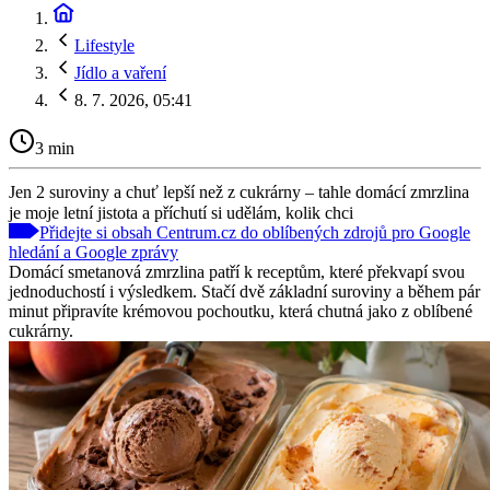
Lifestyle
Jídlo a vaření
8. 7. 2026, 05:41
3 min
Jen 2 suroviny a chuť lepší než z cukrárny – tahle domácí zmrzlina
je moje letní jistota a příchutí si udělám, kolik chci
Přidejte si obsah Centrum.cz do oblíbených zdrojů pro Google
hledání a Google zprávy
Domácí smetanová zmrzlina patří k receptům, které překvapí svou
jednoduchostí i výsledkem. Stačí dvě základní suroviny a během pár
minut připravíte krémovou pochoutku, která chutná jako z oblíbené
cukrárny.