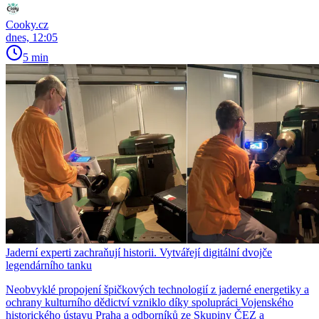
Cooky.cz
dnes, 12:05
5 min
Jaderní experti zachraňují historii. Vytvářejí digitální dvojče
legendárního tanku
Neobvyklé propojení špičkových technologií z jaderné energetiky a
ochrany kulturního dědictví vzniklo díky spolupráci Vojenského
historického ústavu Praha a odborníků ze Skupiny ČEZ a