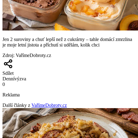
Jen 2 suroviny a chuť lepší než z cukrárny – tahle domácí zmrzlina
je moje letní jistota a příchutí si udělám, kolik chci
Zdroj
:
VařímeDobroty.cz
Sdílet
Denní
výzva
0
Reklama
Další články z
VařímeDobroty.cz