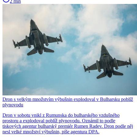
2 min
Dron s velkým množstvím výbušnin explodoval v Bulharsku poblíž
plynovodu
Dron v sobotu vnikl z Rumunska do bulharského vzdušného
prostoru a explodoval poblíž plynovodu. Oznámil to podle
tiskových agentur bulharský premiér Rumen Radev. Dron podle něj
nesl velké množství výbušnin, píše agentura DPA.