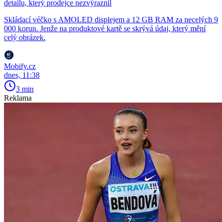
detailu, který prodejce nezvýraznil
Skládací véčko s AMOLED displejem a 12 GB RAM za necelých 9
000 korun. Jenže na produktové kartě se skrývá údaj, který mění
celý obrázek.
Mobify.cz
dnes, 11:38
3 min
Reklama