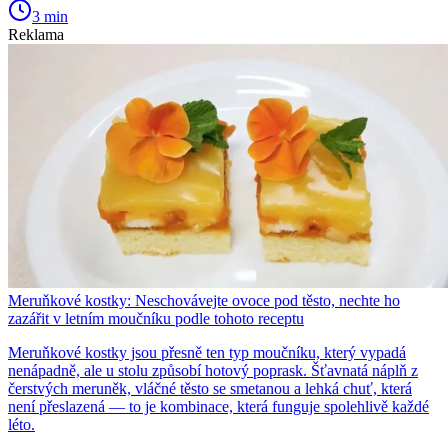
3 min
Reklama
Meruňkové kostky: Neschovávejte ovoce pod těsto, nechte ho
zazářit v letním moučníku podle tohoto receptu
Meruňkové kostky jsou přesně ten typ moučníku, který vypadá
nenápadně, ale u stolu způsobí hotový poprask. Šťavnatá náplň z
čerstvých meruněk, vláčné těsto se smetanou a lehká chuť, která
není přeslazená — to je kombinace, která funguje spolehlivě každé
léto.