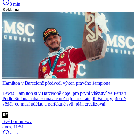
3 min
Reklama
Hamilton v Barceloně předvedl výkon pravého šampiona
Lewis Hamilton si v Barceloně dojel pro první vítězství ve Ferrari.
Podle Stefana Johanssona ale nešlo jen o strategii. Brit prý přesně
věděl, co musí udělat, a perfektně svůj plán zrealizoval.
SvětFormule.cz
dnes, 11:51