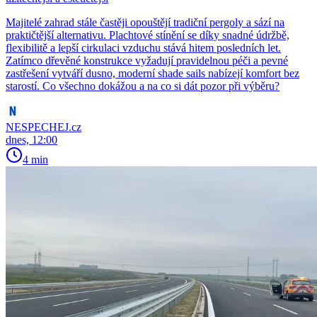
Majitelé zahrad stále častěji opouštějí tradiční pergoly a sází na
praktičtější alternativu. Plachtové stínění se díky snadné údržbě,
flexibilitě a lepší cirkulaci vzduchu stává hitem posledních let.
Zatímco dřevěné konstrukce vyžadují pravidelnou péči a pevné
zastřešení vytváří dusno, moderní shade sails nabízejí komfort bez
starostí. Co všechno dokážou a na co si dát pozor při výběru?
NESPECHEJ.cz
dnes, 12:00
4 min