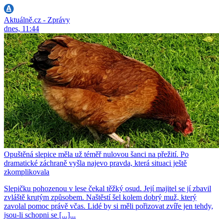
Aktuálně.cz - Zprávy
dnes, 11:44
Opuštěná slepice měla už téměř nulovou šanci na přežití. Po
dramatické záchraně vyšla najevo pravda, která situaci ještě
zkomplikovala
Slepičku pohozenou v lese čekal těžký osud. Její majitel se jí zbavil
zvláště krutým způsobem. Naštěstí šel kolem dobrý muž, který
zavolal pomoc právě včas. Lidé by si měli pořizovat zvíře jen tehdy,
jsou-li schopni se [...]...