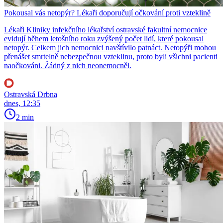
Pokousal vás netopýr? Lékaři doporučují očkování proti vzteklině
Lékaři Kliniky infekčního lékařství ostravské fakultní nemocnice
evidují během letošního roku zvýšený počet lidí, které pokousal
netopýr. Celkem jich nemocnici navštívilo patnáct. Netopýři mohou
přenášet smrtelně nebezpečnou vzteklinu, proto byli všichni pacienti
naočkováni. Žádný z nich neonemocněl.
Ostravská Drbna
dnes, 12:35
2 min