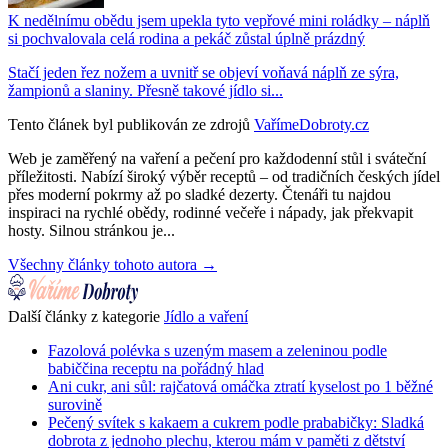
K nedělnímu obědu jsem upekla tyto vepřové mini roládky – náplň
si pochvalovala celá rodina a pekáč zůstal úplně prázdný
Stačí jeden řez nožem a uvnitř se objeví voňavá náplň ze sýra,
žampionů a slaniny. Přesně takové jídlo si...
Tento článek byl publikován ze zdrojů
VařímeDobroty.cz
Web je zaměřený na vaření a pečení pro každodenní stůl i sváteční
příležitosti. Nabízí široký výběr receptů – od tradičních českých jídel
přes moderní pokrmy až po sladké dezerty. Čtenáři tu najdou
inspiraci na rychlé obědy, rodinné večeře i nápady, jak překvapit
hosty. Silnou stránkou je...
Všechny články tohoto autora →
Další články z kategorie
Jídlo a vaření
Fazolová polévka s uzeným masem a zeleninou podle
babiččina receptu na pořádný hlad
Ani cukr, ani sůl: rajčatová omáčka ztratí kyselost po 1 běžné
surovině
Pečený svítek s kakaem a cukrem podle prababičky: Sladká
dobrota z jednoho plechu, kterou mám v paměti z dětství