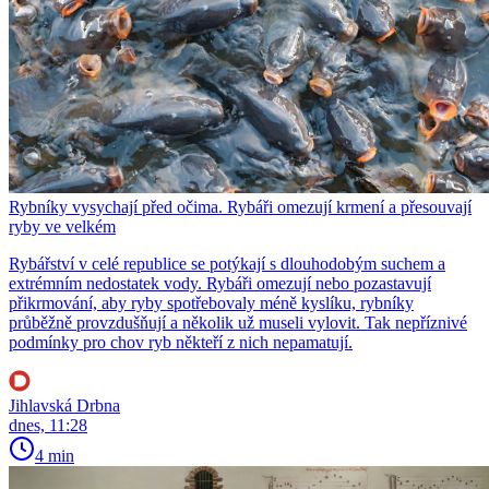
Rybníky vysychají před očima. Rybáři omezují krmení a přesouvají
ryby ve velkém
Rybářství v celé republice se potýkají s dlouhodobým suchem a
extrémním nedostatek vody. Rybáři omezují nebo pozastavují
přikrmování, aby ryby spotřebovaly méně kyslíku, rybníky
průběžně provzdušňují a několik už museli vylovit. Tak nepříznivé
podmínky pro chov ryb někteří z nich nepamatují.
Jihlavská Drbna
dnes, 11:28
4 min