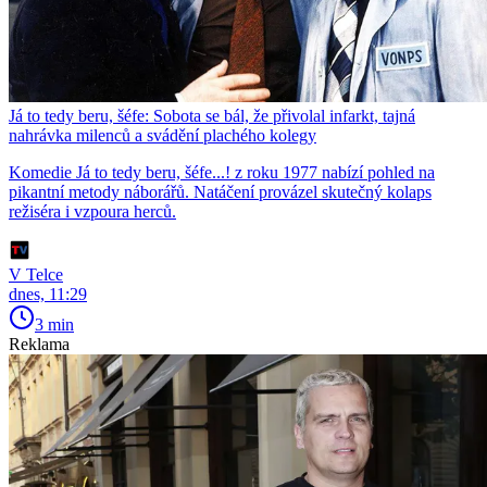
Já to tedy beru, šéfe: Sobota se bál, že přivolal infarkt, tajná
nahrávka milenců a svádění plachého kolegy
Komedie Já to tedy beru, šéfe...! z roku 1977 nabízí pohled na
pikantní metody náborářů. Natáčení provázel skutečný kolaps
režiséra i vzpoura herců.
V Telce
dnes, 11:29
3 min
Reklama