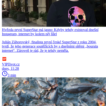
Hvězda první SuperStar má jasno: Kdyby tehdy existoval dnešní
Instagram, internet by kolem něj šílel
Julián Záhorovský, finalista první české SuperStar z roku 2004,
tvrdí, že jeho generace soutěžících by s dnešními sítěmi „bourala
internet“. Zároveň je rád, že je tehdy neměla.
VIPživot.cz
dnes, 11:28
3 min