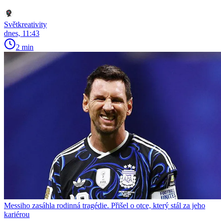
Světkreativity
dnes, 11:43
2 min
Messiho zasáhla rodinná tragédie. Přišel o otce, který stál za jeho
kariérou