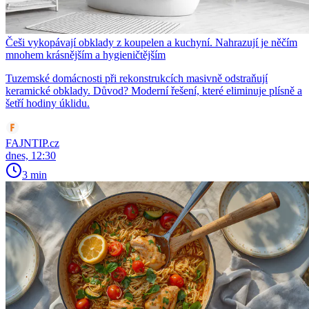
Češi vykopávají obklady z koupelen a kuchyní. Nahrazují je něčím
mnohem krásnějším a hygieničtějším
Tuzemské domácnosti při rekonstrukcích masivně odstraňují
keramické obklady. Důvod? Moderní řešení, které eliminuje plísně a
šetří hodiny úklidu.
FAJNTIP.cz
dnes, 12:30
3 min