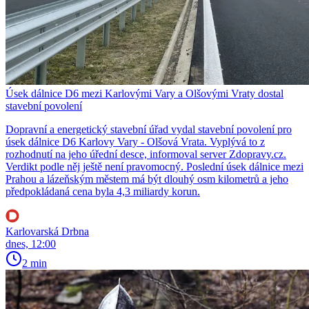
Úsek dálnice D6 mezi Karlovými Vary a Olšovými Vraty dostal
stavební povolení
Dopravní a energetický stavební úřad vydal stavební povolení pro
úsek dálnice D6 Karlovy Vary - Olšová Vrata. Vyplývá to z
rozhodnutí na jeho úřední desce, informoval server Zdopravy.cz.
Verdikt podle něj ještě není pravomocný. Poslední úsek dálnice mezi
Prahou a lázeňským městem má být dlouhý osm kilometrů a jeho
předpokládaná cena byla 4,3 miliardy korun.
Karlovarská Drbna
dnes, 12:00
2 min