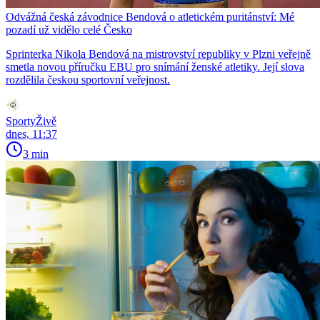
Odvážná česká závodnice Bendová o atletickém puritánství: Mé
pozadí už vidělo celé Česko
Sprinterka Nikola Bendová na mistrovství republiky v Plzni veřejně
smetla novou příručku EBU pro snímání ženské atletiky. Její slova
rozdělila českou sportovní veřejnost.
SportyŽivě
dnes, 11:37
3 min