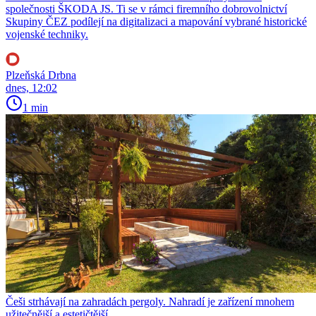
společnosti ŠKODA JS. Ti se v rámci firemního dobrovolnictví
Skupiny ČEZ podílejí na digitalizaci a mapování vybrané historické
vojenské techniky.
Plzeňská Drbna
dnes, 12:02
1 min
Češi strhávají na zahradách pergoly. Nahradí je zařízení mnohem
užitečnější a estetičtější