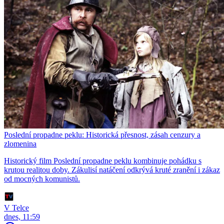
Poslední propadne peklu: Historická přesnost, zásah cenzury a
zlomenina
Historický film Poslední propadne peklu kombinuje pohádku s
krutou realitou doby. Zákulisí natáčení odkrývá kruté zranění i zákaz
od mocných komunistů.
V Telce
dnes, 11:59