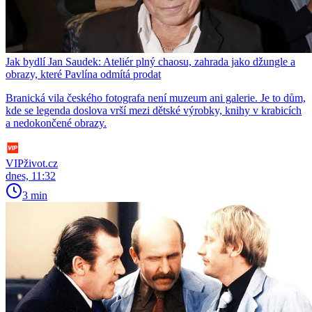
Jak bydlí Jan Saudek: Ateliér plný chaosu, zahrada jako džungle a
obrazy, které Pavlína odmítá prodat
Branická vila českého fotografa není muzeum ani galerie. Je to dům,
kde se legenda doslova vrší mezi dětské výrobky, knihy v krabicích
a nedokončené obrazy.
VIPživot.cz
dnes, 11:32
3 min