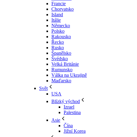
Francie
Chorvatsko
Island
Itálie
Německo
Polsko
Rakousko
Řecko
Rusko
Španělsko
Švédsko
Velká Británie
Rumunsko
Válka na Ukrajině
Maďarsko
Svět
USA
Blízký východ
Izrael
Palestina
Asie
Čína
Jižní Korea