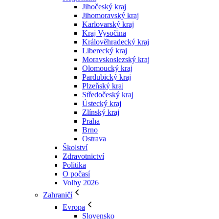
Jihočeský kraj
Jihomoravský kraj
Karlovarský kraj
Kraj Vysočina
Králověhradecký kraj
Liberecký kraj
Moravskoslezský kraj
Olomoucký kraj
Pardubický kraj
Plzeňský kraj
Středočeský kraj
Ústecký kraj
Zlínský kraj
Praha
Brno
Ostrava
Školství
Zdravotnictví
Politika
O počasí
Volby 2026
Zahraničí
Evropa
Slovensko