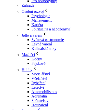
Pro hospodyňky
Zahrada
Osobní rozvoj
Psychologie
Management
Kariéra
Spiritualita a náboženství
Jídlo a vaření
Světová gastronomie
Levné vaření
Kulinářské triky
Mazlíčci
Kočky
Pejskové
Hobby
Modelářství
Včelařství
Rybaření
Letectví
Automobilismus
Adrenalin
Sběratelství
Houbaření