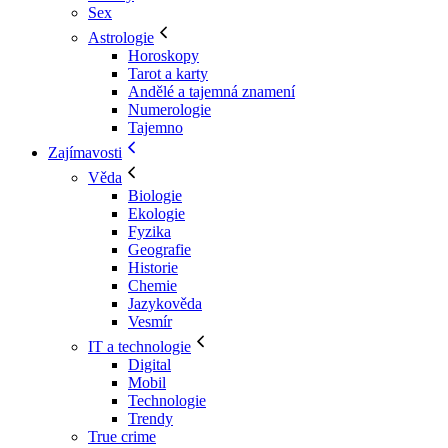
Sex
Astrologie
Horoskopy
Tarot a karty
Andělé a tajemná znamení
Numerologie
Tajemno
Zajímavosti
Věda
Biologie
Ekologie
Fyzika
Geografie
Historie
Chemie
Jazykověda
Vesmír
IT a technologie
Digital
Mobil
Technologie
Trendy
True crime