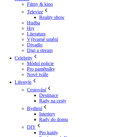
Filmy & kino
Televize
Reality show
Hudba
Hry
Literatura
Výtvarné umění
Divadlo
Digi a stream
Celebrity
Módní policie
Pro pamětníky
Nové tváře
Lifestyle
Cestování
Destinace
Rady na cesty
Bydlení
Interiery
Rady do domu
DIY
Pro kutily