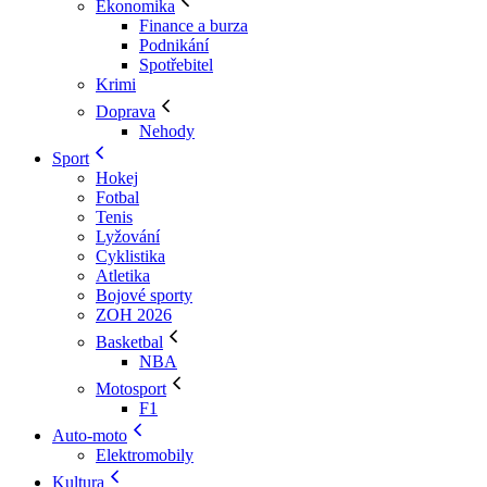
Ekonomika
Finance a burza
Podnikání
Spotřebitel
Krimi
Doprava
Nehody
Sport
Hokej
Fotbal
Tenis
Lyžování
Cyklistika
Atletika
Bojové sporty
ZOH 2026
Basketbal
NBA
Motosport
F1
Auto-moto
Elektromobily
Kultura