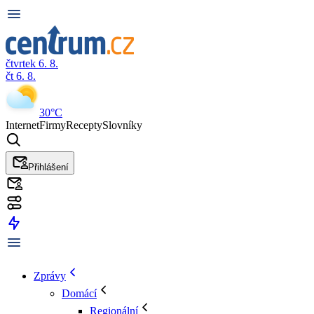
čtvrtek 6. 8.
čt 6. 8.
30°C
Internet
Firmy
Recepty
Slovníky
Přihlášení
Zprávy
Domácí
Regionální