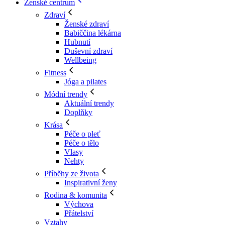
Ženské centrum
Zdraví
Ženské zdraví
Babiččina lékárna
Hubnutí
Duševní zdraví
Wellbeing
Fitness
Jóga a pilates
Módní trendy
Aktuální trendy
Doplňky
Krása
Péče o pleť
Péče o tělo
Vlasy
Nehty
Příběhy ze života
Inspirativní ženy
Rodina & komunita
Výchova
Přátelství
Vztahy