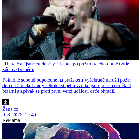
„Hlavně ať jsme za deb*ly.“ Landa po požáru v jeho domě tvrdě
zúčtoval s médii
Poklidné sobotní odpoledne na pražském Vyšehradě narušil požár
domu Daniela Landy. Okolnosti jeho vzniku jsou přitom poněkud
bizarní a zpěvák se proti první verzi události ostře ohradil.
Žena.cz
9. 8. 2026, 19:40
Reklama