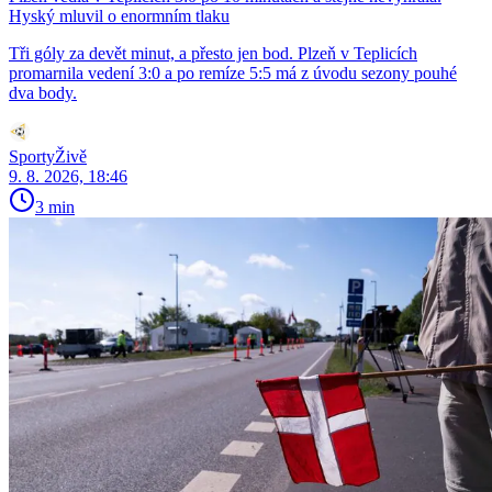
Hyský mluvil o enormním tlaku
Tři góly za devět minut, a přesto jen bod. Plzeň v Teplicích
promarnila vedení 3:0 a po remíze 5:5 má z úvodu sezony pouhé
dva body.
SportyŽivě
9. 8. 2026, 18:46
3 min