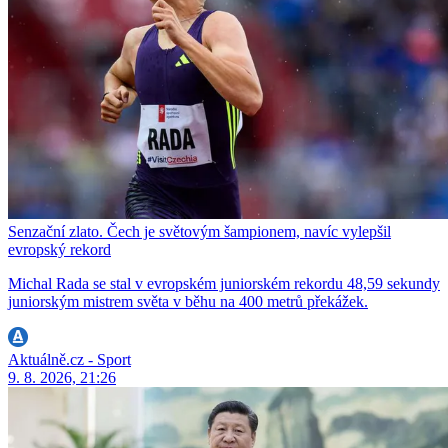
Senzační zlato. Čech je světovým šampionem, navíc vylepšil
evropský rekord
Michal Rada se stal v evropském juniorském rekordu 48,59 sekundy
juniorským mistrem světa v běhu na 400 metrů překážek.
Aktuálně.cz - Sport
9. 8. 2026, 21:26