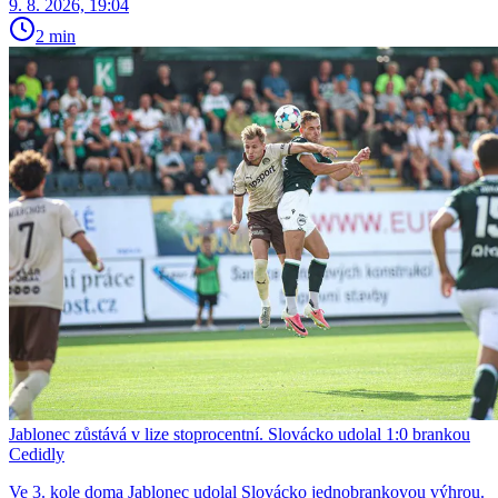
9. 8. 2026, 19:04
2 min
Jablonec zůstává v lize stoprocentní. Slovácko udolal 1:0 brankou
Cedidly
Ve 3. kole doma Jablonec udolal Slovácko jednobrankovou výhrou.