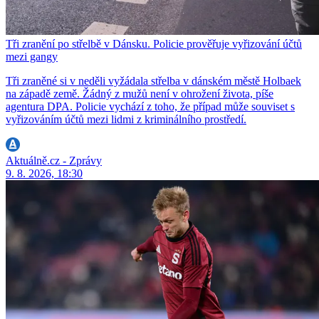
Tři zranění po střelbě v Dánsku. Policie prověřuje vyřizování účtů
mezi gangy
Tři zraněné si v neděli vyžádala střelba v dánském městě Holbaek
na západě země. Žádný z mužů není v ohrožení života, píše
agentura DPA. Policie vychází z toho, že případ může souviset s
vyřizováním účtů mezi lidmi z kriminálního prostředí.
Aktuálně.cz - Zprávy
9. 8. 2026, 18:30