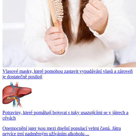
Vlasové masky, které pomohou zastavit vypadávání vlasů a zároveň
je dostatečně posilují
Potraviny, které pomáhají bojovat s tuky usazujícími se v játrech a
cévách
Onemocnění jater jsou mezi dnešní populací velmi častá. Játra
nejvíce trpí nadměrným užíváním alkoholu,...