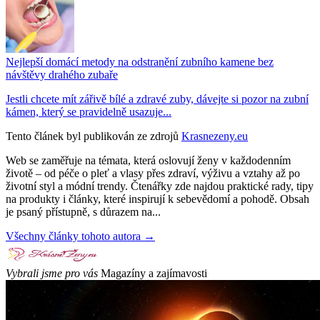
Nejlepší domácí metody na odstranění zubního kamene bez
návštěvy drahého zubaře
Jestli chcete mít zářivě bílé a zdravé zuby, dávejte si pozor na zubní
kámen, který se pravidelně usazuje...
Tento článek byl publikován ze zdrojů
Krasnezeny.eu
Web se zaměřuje na témata, která oslovují ženy v každodenním
životě – od péče o pleť a vlasy přes zdraví, výživu a vztahy až po
životní styl a módní trendy. Čtenářky zde najdou praktické rady, tipy
na produkty i články, které inspirují k sebevědomí a pohodě. Obsah
je psaný přístupně, s důrazem na...
Všechny články tohoto autora →
Vybrali jsme pro vás
Magazíny a zajímavosti