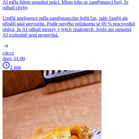
AI měla lidem usnadnit práci. Místo toho se zaměstnanci bojí, že
odhalí chyby
Umělá inteligence měla zaměstnancům šetřit čas, stále častěji ale
přináší také nervozitu. Podle nového průzkumu se 69 % pracovníků
obává, že AI odhalí mezery v jejich znalostech. Jenže ani samotná
AI rozhodně není neomylná.
cdr.cz
dnes, 01:00
2 min