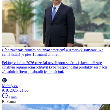
Čína zakázala firmám používat americký a izraelský software. Na
černé listině je přes 15 známých firem
Peking v lednu 2026 rozeslal neveřejnou směrnici, která nařizuje
čínským organizacím odstavit kyberbezpečnostní produkty šestnácti
západních firem a nahradit je domácími.
Mobify.cz
9. 8. 2026, 21:06
4 min
Reklama