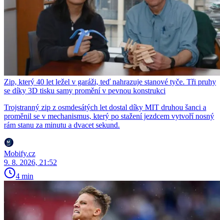
Zip, který 40 let ležel v garáži, teď nahrazuje stanové tyče. Tři pruhy
se díky 3D tisku samy promění v pevnou konstrukci
Trojstranný zip z osmdesátých let dostal díky MIT druhou šanci a
proměnil se v mechanismus, který po stažení jezdcem vytvoří nosný
rám stanu za minutu a dvacet sekund.
Mobify.cz
9. 8. 2026, 21:52
4 min