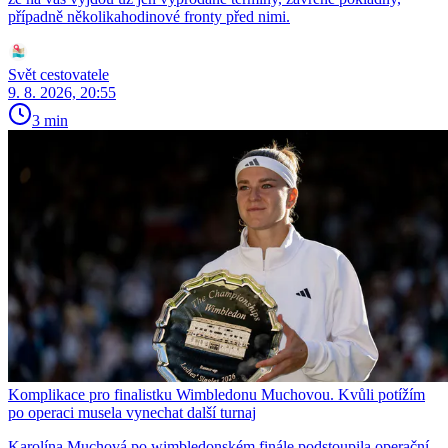
případně několikahodinové fronty před nimi.
Svět cestovatele
9. 8. 2026, 20:55
3 min
Komplikace pro finalistku Wimbledonu Muchovou. Kvůli potížím
po operaci musela vynechat další turnaj
Karolína Muchová po wimbledonském finále podstoupila operační