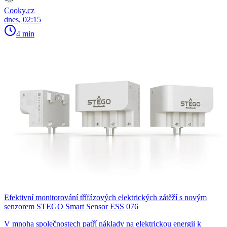
Cooky.cz
dnes, 02:15
4 min
Efektivní monitorování třífázových elektrických zátěží s novým
senzorem STEGO Smart Sensor ESS 076
V mnoha společnostech patří náklady na elektrickou energii k