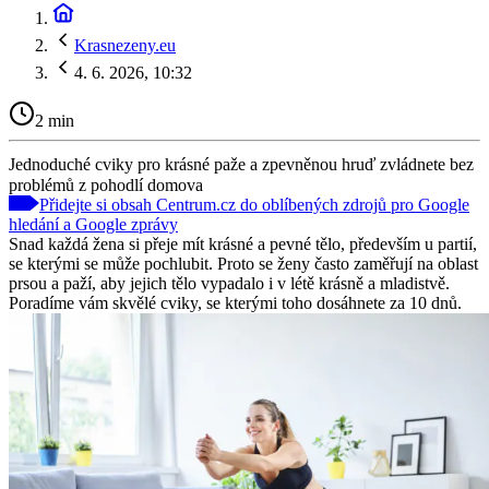
Krasnezeny.eu
4. 6. 2026, 10:32
2 min
Jednoduché cviky pro krásné paže a zpevněnou hruď zvládnete bez
problémů z pohodlí domova
Přidejte si obsah Centrum.cz do oblíbených zdrojů pro Google
hledání a Google zprávy
Snad každá žena si přeje mít krásné a pevné tělo, především u partií,
se kterými se může pochlubit. Proto se ženy často zaměřují na oblast
prsou a paží, aby jejich tělo vypadalo i v létě krásně a mladistvě.
Poradíme vám skvělé cviky, se kterými toho dosáhnete za 10 dnů.