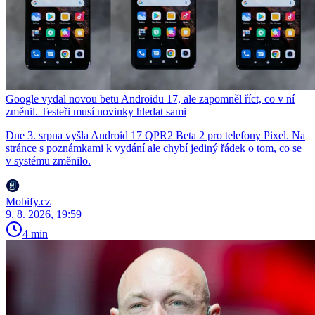
Google vydal novou betu Androidu 17, ale zapomněl říct, co v ní
změnil. Testeři musí novinky hledat sami
Dne 3. srpna vyšla Android 17 QPR2 Beta 2 pro telefony Pixel. Na
stránce s poznámkami k vydání ale chybí jediný řádek o tom, co se
v systému změnilo.
Mobify.cz
9. 8. 2026, 19:59
4 min