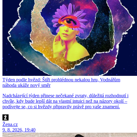
Týden podle hvězd: Štíři prohlédnou nekalou hru, Vodnářům
náhoda ukáže nový směr
Nadcházející týden přinese nečekané zvraty, důležitá rozhodnutí i
chvíle, kdy bude lepší dát na vlastní intuici než na názory okolí –
podívejte se, co si hvězdy připravily právě pro vaše znamení.
Žena.cz
9. 8. 2026, 19:40