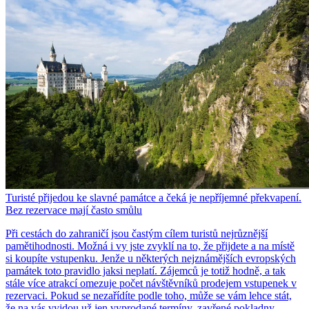
Turisté přijedou ke slavné památce a čeká je nepříjemné překvapení.
Bez rezervace mají často smůlu
Při cestách do zahraničí jsou častým cílem turistů nejrůznější
pamětihodnosti. Možná i vy jste zvyklí na to, že přijdete a na místě
si koupíte vstupenku. Jenže u některých nejznámějších evropských
památek toto pravidlo jaksi neplatí. Zájemců je totiž hodně, a tak
stále více atrakcí omezuje počet návštěvníků prodejem vstupenek v
rezervaci. Pokud se nezařídíte podle toho, může se vám lehce stát,
že na vás vyjdou už jen vyprodané termíny, zavřené pokladny,