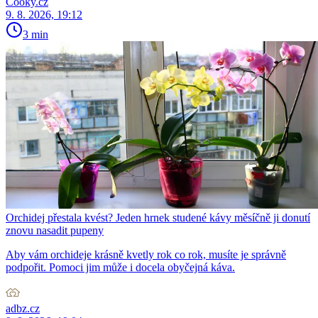
Cooky.cz
9. 8. 2026, 19:12
3 min
Orchidej přestala kvést? Jeden hrnek studené kávy měsíčně ji donutí
znovu nasadit pupeny
Aby vám orchideje krásně kvetly rok co rok, musíte je správně
podpořit. Pomoci jim může i docela obyčejná káva.
adbz.cz