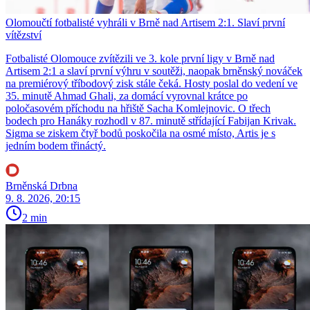
Olomoučtí fotbalisté vyhráli v Brně nad Artisem 2:1. Slaví první
vítězství
Fotbalisté Olomouce zvítězili ve 3. kole první ligy v Brně nad
Artisem 2:1 a slaví první výhru v soutěži, naopak brněnský nováček
na premiérový tříbodový zisk stále čeká. Hosty poslal do vedení ve
35. minutě Ahmad Ghali, za domácí vyrovnal krátce po
poločasovém příchodu na hřiště Sacha Komlejnovic. O třech
bodech pro Hanáky rozhodl v 87. minutě střídající Fabijan Krivak.
Sigma se ziskem čtyř bodů poskočila na osmé místo, Artis je s
jedním bodem třináctý.
Brněnská Drbna
9. 8. 2026, 20:15
2 min