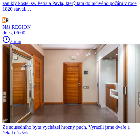
zaniklý kostel sv. Petra a Pavla, který tam do ničivého požáru v roce
1820 stával.…
Náš REGION
dnes, 06:00
2 min
Ze sousedního bytu vycházel hrozný puch. Vyrazili jsme dveře a
čekal nás šok