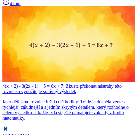
4 min
4(x + 2) - 3(2x - 1) + 5 = 6x + 7: Zkuste překonat nástrahy této
rovnice a vypočítejte správný výsledek
Jako děti jsme rovnice řešili celé hodiny. Tohle je dospělá verze -
rychlejší, záludnější a s jedním skrytým detailem, který rozhodne o
celém výsledku. Ukažte, zda si ještě pamatujete základy z hodin
matematiky.