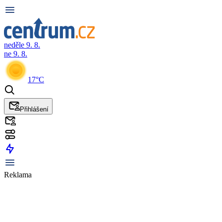
neděle 9. 8.
ne 9. 8.
17°C
Přihlášení
Reklama