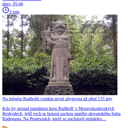
dnes, 05:40
3 min
Na bájném Radhošti vznikla první ubytovna už před 135 lety
Kdo by neznal památnou horu Radhošť v Moravskoslezských
Beskydech, jejíž vrch se honosí sochou starého slovanského boha
Radegasta. Na Pustevnách, které se nacházejí nedaleko…