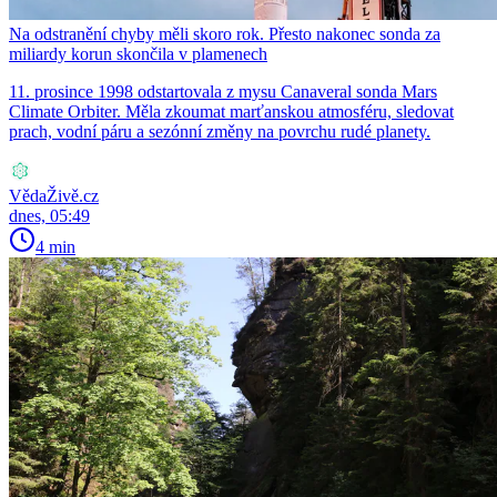
Na odstranění chyby měli skoro rok. Přesto nakonec sonda za
miliardy korun skončila v plamenech
11. prosince 1998 odstartovala z mysu Canaveral sonda Mars
Climate Orbiter. Měla zkoumat marťanskou atmosféru, sledovat
prach, vodní páru a sezónní změny na povrchu rudé planety.
VědaŽivě.cz
dnes, 05:49
4 min