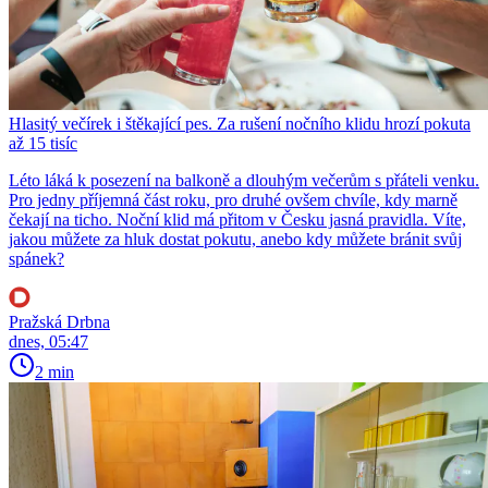
Hlasitý večírek i štěkající pes. Za rušení nočního klidu hrozí pokuta
až 15 tisíc
Léto láká k posezení na balkoně a dlouhým večerům s přáteli venku.
Pro jedny příjemná část roku, pro druhé ovšem chvíle, kdy marně
čekají na ticho. Noční klid má přitom v Česku jasná pravidla. Víte,
jakou můžete za hluk dostat pokutu, anebo kdy můžete bránit svůj
spánek?
Pražská Drbna
dnes, 05:47
2 min