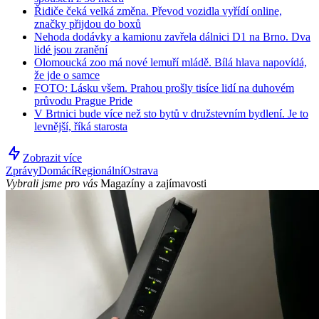
Řidiče čeká velká změna. Převod vozidla vyřídí online,
značky přijdou do boxů
Nehoda dodávky a kamionu zavřela dálnici D1 na Brno. Dva
lidé jsou zranění
Olomoucká zoo má nové lemuří mládě. Bílá hlava napovídá,
že jde o samce
FOTO: Lásku všem. Prahou prošly tisíce lidí na duhovém
průvodu Prague Pride
V Brtnici bude více než sto bytů v družstevním bydlení. Je to
levnější, říká starosta
Zobrazit více
Zprávy
Domácí
Regionální
Ostrava
Vybrali jsme pro vás
Magazíny a zajímavosti