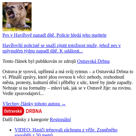
Pes v Havířově napadl dítě. Policie hledá jeho majitele
Havířovští policisté se snaží zjistit totožnost muže, jehož pes v
uplynulém týdnu napadl dítě. K události...
Tento článek byl publikován ze zdrojů
Ostravská Drbna
Ostrava je syrová, upřímná a má svůj rytmus – a Ostravská Drbna to
ví. Přináší zprávy, které jdou rovnou k věci: nehody, rozhodnutí
města, protesty, kulturní dění i příběhy z ulic, které by jinde zapadly.
Nehraje si na formality – mluví tak, jak se v Ostravě žije: na rovinu.
Vedle zpravodajství...
Všechny články tohoto autora →
Další články z kategorie
Regionální
VIDEO: Hasiči trénovali záchranu z věže. Zraněného
spouštěli z 50 metrů