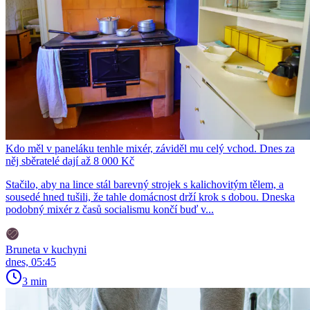
Kdo měl v paneláku tenhle mixér, záviděl mu celý vchod. Dnes za
něj sběratelé dají až 8 000 Kč
Stačilo, aby na lince stál barevný strojek s kalichovitým tělem, a
sousedé hned tušili, že tahle domácnost drží krok s dobou. Dneska
podobný mixér z časů socialismu končí buď v...
Bruneta v kuchyni
dnes, 05:45
3 min