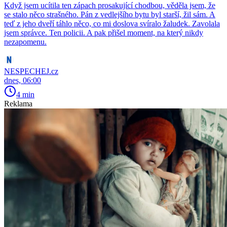
Když jsem ucítila ten zápach prosakující chodbou, věděla jsem, že
se stalo něco strašného. Pán z vedlejšího bytu byl starší, žil sám. A
teď z jeho dveří táhlo něco, co mi doslova svíralo žaludek. Zavolala
jsem správce. Ten policii. A pak přišel moment, na který nikdy
nezapomenu.
NESPECHEJ.cz
dnes, 06:00
4 min
Reklama