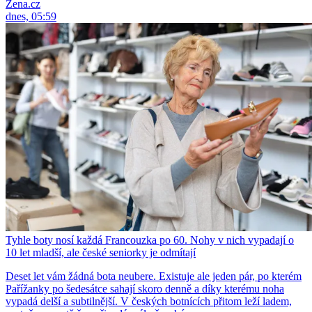
Žena.cz
dnes, 05:59
Tyhle boty nosí každá Francouzka po 60. Nohy v nich vypadají o
10 let mladší, ale české seniorky je odmítají
Deset let vám žádná bota neubere. Existuje ale jeden pár, po kterém
Pařížanky po šedesátce sahají skoro denně a díky kterému noha
vypadá delší a subtilnější. V českých botnících přitom leží ladem,