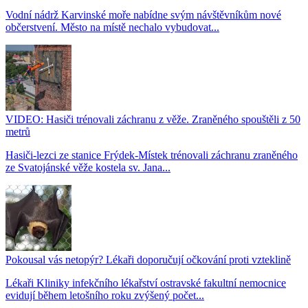
Vodní nádrž Karvinské moře nabídne svým návštěvníkům nové
občerstvení. Město na místě nechalo vybudovat...
VIDEO: Hasiči trénovali záchranu z věže. Zraněného spouštěli z 50
metrů
Hasiči-lezci ze stanice Frýdek-Místek trénovali záchranu zraněného
ze Svatojánské věže kostela sv. Jana...
Pokousal vás netopýr? Lékaři doporučují očkování proti vzteklině
Lékaři Kliniky infekčního lékařství ostravské fakultní nemocnice
evidují během letošního roku zvýšený počet...