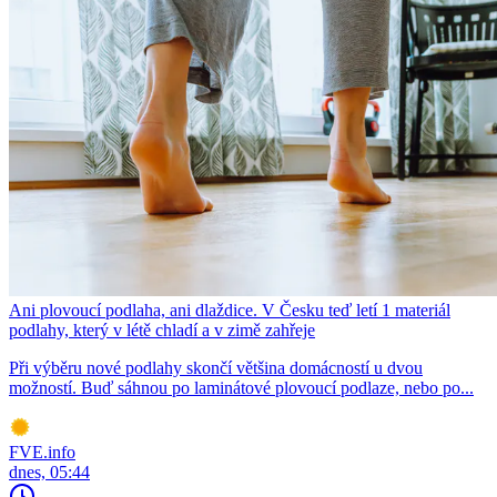
Ani plovoucí podlaha, ani dlaždice. V Česku teď letí 1 materiál
podlahy, který v létě chladí a v zimě zahřeje
Při výběru nové podlahy skončí většina domácností u dvou
možností. Buď sáhnou po laminátové plovoucí podlaze, nebo po...
FVE.info
dnes, 05:44