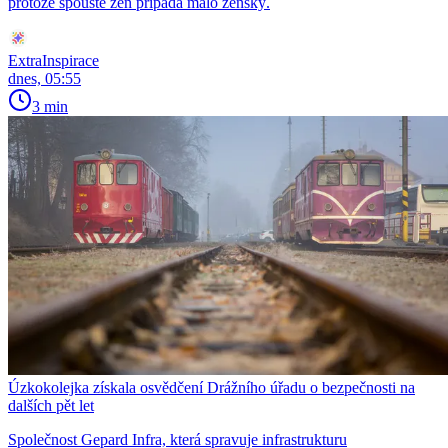
protože spoustě žen připadá málo ženský.
ExtraInspirace
dnes, 05:55
3 min
Úzkokolejka získala osvědčení Drážního úřadu o bezpečnosti na
dalších pět let
Společnost Gepard Infra, která spravuje infrastrukturu