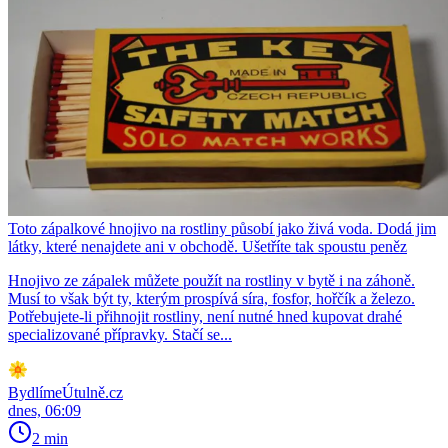
Toto zápalkové hnojivo na rostliny působí jako živá voda. Dodá jim
látky, které nenajdete ani v obchodě. Ušetříte tak spoustu peněz
Hnojivo ze zápalek můžete použít na rostliny v bytě i na záhoně.
Musí to však být ty, kterým prospívá síra, fosfor, hořčík a železo.
Potřebujete-li přihnojit rostliny, není nutné hned kupovat drahé
specializované přípravky. Stačí se...
BydlímeÚtulně.cz
dnes, 06:09
2 min