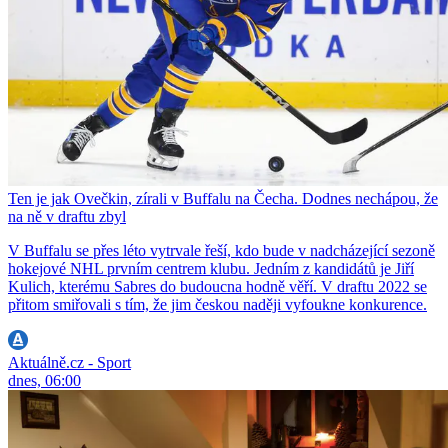
Ten je jak Ovečkin, zírali v Buffalu na Čecha. Dodnes nechápou, že
na ně v draftu zbyl
V Buffalu se přes léto vytrvale řeší, kdo bude v nadcházející sezoně
hokejové NHL prvním centrem klubu. Jedním z kandidátů je Jiří
Kulich, kterému Sabres do budoucna hodně věří. V draftu 2022 se
přitom smiřovali s tím, že jim českou naději vyfoukne konkurence.
Aktuálně.cz - Sport
dnes, 06:00