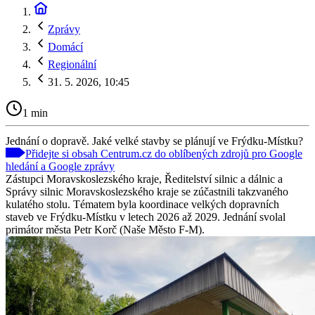
Zprávy
Domácí
Regionální
31. 5. 2026, 10:45
1 min
Jednání o dopravě. Jaké velké stavby se plánují ve Frýdku-Místku?
Přidejte si obsah Centrum.cz do oblíbených zdrojů pro Google
hledání a Google zprávy
Zástupci Moravskoslezského kraje, Ředitelství silnic a dálnic a
Správy silnic Moravskoslezského kraje se zúčastnili takzvaného
kulatého stolu. Tématem byla koordinace velkých dopravních
staveb ve Frýdku-Místku v letech 2026 až 2029. Jednání svolal
primátor města Petr Korč (Naše Město F-M).