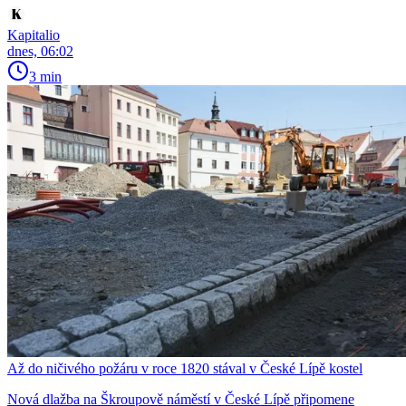
Kapitalio
dnes, 06:02
3 min
Až do ničivého požáru v roce 1820 stával v České Lípě kostel
Nová dlažba na Škroupově náměstí v České Lípě připomene