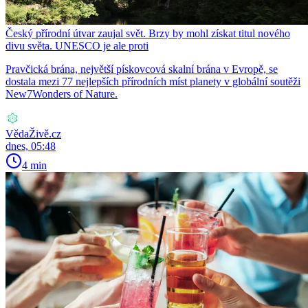
Český přírodní útvar zaujal svět. Brzy by mohl získat titul nového
divu světa. UNESCO je ale proti
Pravčická brána, největší pískovcová skalní brána v Evropě, se
dostala mezi 77 nejlepších přírodních míst planety v globální soutěži
New7Wonders of Nature.
VědaŽivě.cz
dnes, 05:48
4 min