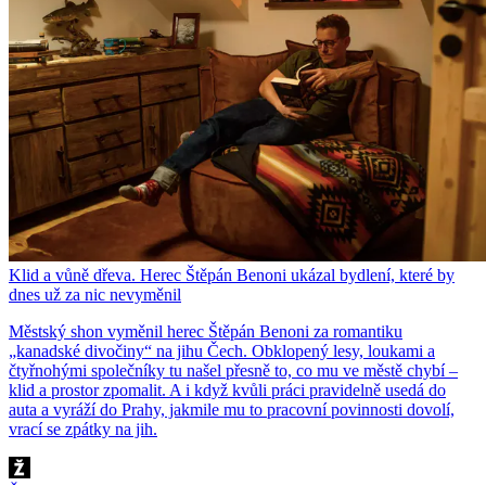
Klid a vůně dřeva. Herec Štěpán Benoni ukázal bydlení, které by
dnes už za nic nevyměnil
Městský shon vyměnil herec Štěpán Benoni za romantiku
„kanadské divočiny“ na jihu Čech. Obklopený lesy, loukami a
čtyřnohými společníky tu našel přesně to, co mu ve městě chybí –
klid a prostor zpomalit. A i když kvůli práci pravidelně usedá do
auta a vyráží do Prahy, jakmile mu to pracovní povinnosti dovolí,
vrací se zpátky na jih.