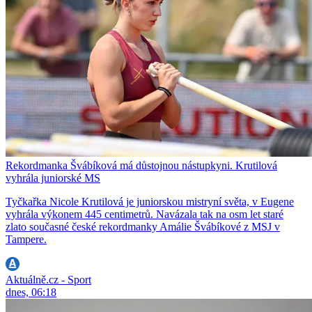
Rekordmanka Švábíková má důstojnou nástupkyni. Krutilová
vyhrála juniorské MS
Tyčkařka Nicole Krutilová je juniorskou mistryní světa, v Eugene
vyhrála výkonem 445 centimetrů. Navázala tak na osm let staré
zlato současné české rekordmanky Amálie Švábíkové z MSJ v
Tampere.
Aktuálně.cz - Sport
dnes, 06:18