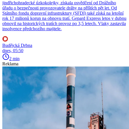
jindřichohradecké úzkokolejky, získala osvědčení od Drážního
úřadu o bezpečnosti provozovatele dráhy na příštích pět let. Od
Státního fondu dopravní infrastruktury (SFDI) také získá na letošní
rok 17 milionů korun na obnovu tratí. Gepard Express letos v dubnu
obnovil na historických tratích provoz po 3,5 letech. Vlaky zastavila
insolvence předchozího majitele.
Budějcká Drbna
dnes, 05:50
2 min
Reklama