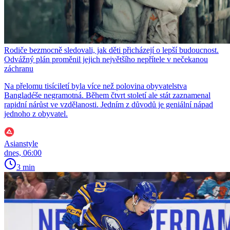
Rodiče bezmocně sledovali, jak děti přicházejí o lepší budoucnost.
Odvážný plán proměnil jejich největšího nepřítele v nečekanou
záchranu
Na přelomu tisíciletí byla více než polovina obyvatelstva
Bangladéše negramotná. Během čtvrt století ale stát zaznamenal
rapidní nárůst ve vzdělanosti. Jedním z důvodů je geniální nápad
jednoho z obyvatel.
Asianstyle
dnes, 06:00
3 min