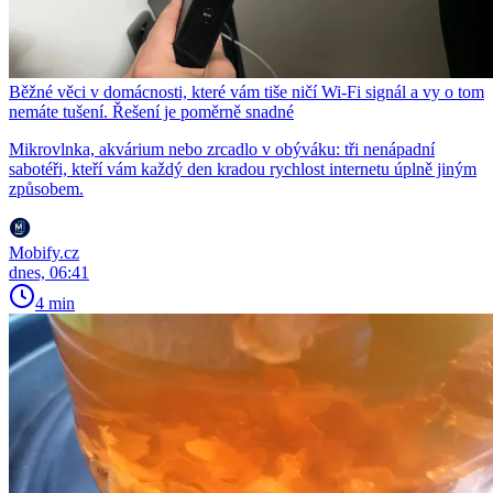
Běžné věci v domácnosti, které vám tiše ničí Wi-Fi signál a vy o tom
nemáte tušení. Řešení je poměrně snadné
Mikrovlnka, akvárium nebo zrcadlo v obýváku: tři nenápadní
sabotéři, kteří vám každý den kradou rychlost internetu úplně jiným
způsobem.
Mobify.cz
dnes, 06:41
4 min