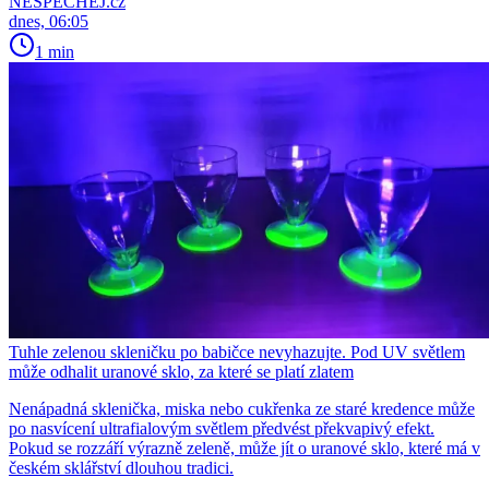
NESPECHEJ.cz
dnes, 06:05
1 min
Tuhle zelenou skleničku po babičce nevyhazujte. Pod UV světlem
může odhalit uranové sklo, za které se platí zlatem
Nenápadná sklenička, miska nebo cukřenka ze staré kredence může
po nasvícení ultrafialovým světlem předvést překvapivý efekt.
Pokud se rozzáří výrazně zeleně, může jít o uranové sklo, které má v
českém sklářství dlouhou tradici.