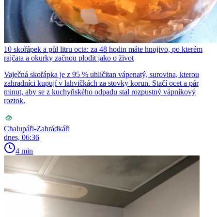
10 skořápek a půl litru octa: za 48 hodin máte hnojivo, po kterém
rajčata a okurky začnou plodit jako o život
Vaječná skořápka je z 95 % uhličitan vápenatý, surovina, kterou
zahradníci kupují v lahvičkách za stovky korun. Stačí ocet a pár
minut, aby se z kuchyňského odpadu stal rozpustný vápníkový
roztok.
Chalupáři-Zahrádkáři
dnes, 06:36
4 min