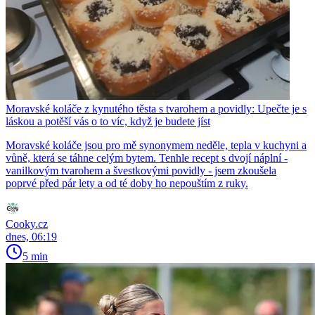
Moravské koláče z kynutého těsta s tvarohem a povidly: Upečte je s
láskou a potěší vás o to víc, když je budete jíst
Moravské koláče jsou pro mě synonymem neděle, tepla v kuchyni a
vůně, která se táhne celým bytem. Tenhle recept s dvojí náplní -
vanilkovým tvarohem a švestkovými povidly - jsem zkoušela
poprvé před pár lety a od té doby ho nepouštím z ruky.
Cooky.cz
dnes, 06:19
5 min