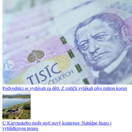
Podvodníci se vydávali za děti. Z rodičů vylákali přes milion korun
U Karvinského moře stojí nový kontejner. Nabídne bistro i
vyhlídkovou terasu