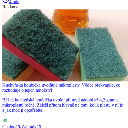
4 min
Reklama
Kuchyňská houbička uvolňuje mikroplasty. Vědce překvapilo, co
rozhoduje o jejich množství
Běžná kuchyňská houbička uvolní při mytí nádobí až 4,2 gramu
mikroplastů ročně. Záleží přitom hlavně na tom, kolik plastu v ní je
a jak moc ji opotřebíte.
Chalupáři-Zahrádkáři