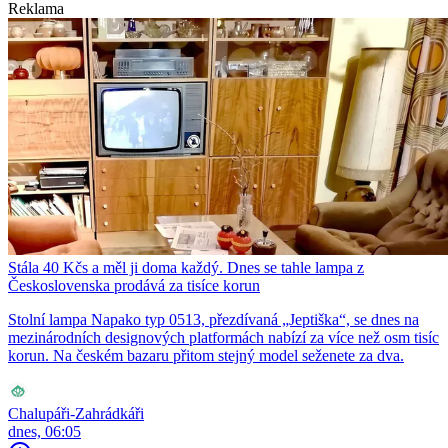
Reklama
Stála 40 Kčs a měl ji doma každý. Dnes se tahle lampa z
Československa prodává za tisíce korun
Stolní lampa Napako typ 0513, přezdívaná „Jeptiška“, se dnes na
mezinárodních designových platformách nabízí za více než osm tisíc
korun. Na českém bazaru přitom stejný model seženete za dva.
Chalupáři-Zahrádkáři
dnes, 06:05