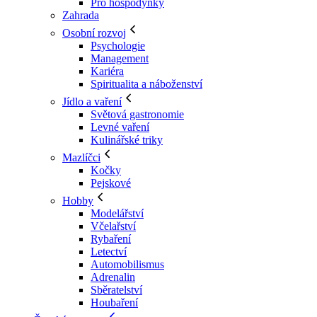
Pro hospodyňky
Zahrada
Osobní rozvoj
Psychologie
Management
Kariéra
Spiritualita a náboženství
Jídlo a vaření
Světová gastronomie
Levné vaření
Kulinářské triky
Mazlíčci
Kočky
Pejskové
Hobby
Modelářství
Včelařství
Rybaření
Letectví
Automobilismus
Adrenalin
Sběratelství
Houbaření