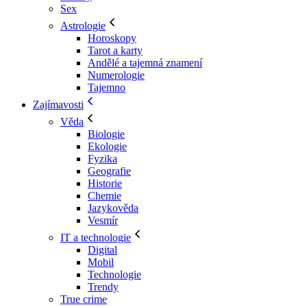
Sex
Astrologie
Horoskopy
Tarot a karty
Andělé a tajemná znamení
Numerologie
Tajemno
Zajímavosti
Věda
Biologie
Ekologie
Fyzika
Geografie
Historie
Chemie
Jazykověda
Vesmír
IT a technologie
Digital
Mobil
Technologie
Trendy
True crime