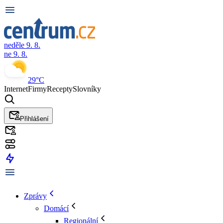
neděle 9. 8.
ne 9. 8.
29°C
Internet
Firmy
Recepty
Slovníky
Přihlášení
Zprávy
Domácí
Regionální