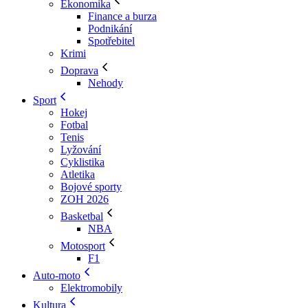
Ekonomika
Finance a burza
Podnikání
Spotřebitel
Krimi
Doprava
Nehody
Sport
Hokej
Fotbal
Tenis
Lyžování
Cyklistika
Atletika
Bojové sporty
ZOH 2026
Basketbal
NBA
Motosport
F1
Auto-moto
Elektromobily
Kultura