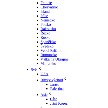
Francie
Chorvatsko
Island
Itálie
Německo
Polsko
Rakousko
Řecko
Rusko
Španělsko
Švédsko
Velká Británie
Rumunsko
Válka na Ukrajině
Maďarsko
Svět
USA
Blízký východ
Izrael
Palestina
Asie
Čína
Jižní Korea