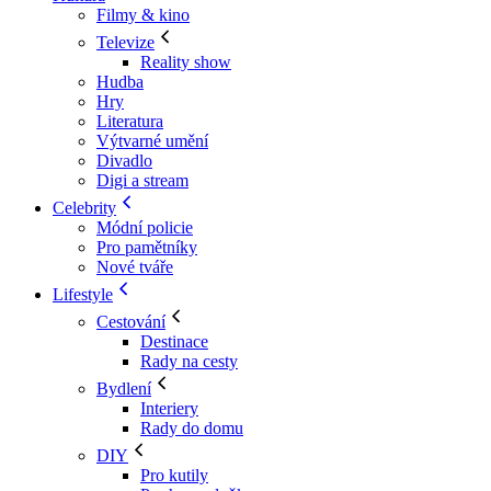
Filmy & kino
Televize
Reality show
Hudba
Hry
Literatura
Výtvarné umění
Divadlo
Digi a stream
Celebrity
Módní policie
Pro pamětníky
Nové tváře
Lifestyle
Cestování
Destinace
Rady na cesty
Bydlení
Interiery
Rady do domu
DIY
Pro kutily