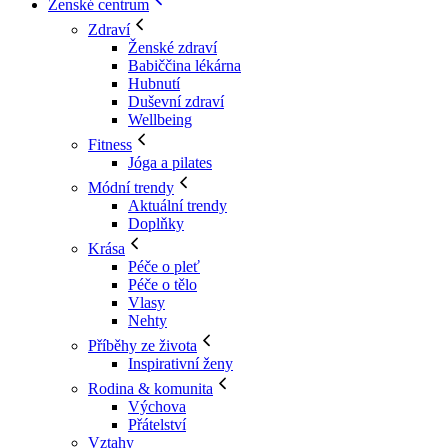
Ženské centrum
Zdraví
Ženské zdraví
Babiččina lékárna
Hubnutí
Duševní zdraví
Wellbeing
Fitness
Jóga a pilates
Módní trendy
Aktuální trendy
Doplňky
Krása
Péče o pleť
Péče o tělo
Vlasy
Nehty
Příběhy ze života
Inspirativní ženy
Rodina & komunita
Výchova
Přátelství
Vztahy