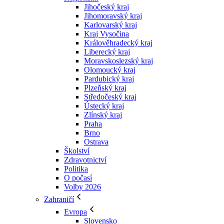
Jihočeský kraj
Jihomoravský kraj
Karlovarský kraj
Kraj Vysočina
Králověhradecký kraj
Liberecký kraj
Moravskoslezský kraj
Olomoucký kraj
Pardubický kraj
Plzeňský kraj
Středočeský kraj
Ústecký kraj
Zlínský kraj
Praha
Brno
Ostrava
Školství
Zdravotnictví
Politika
O počasí
Volby 2026
Zahraničí
Evropa
Slovensko