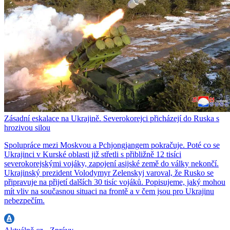
Zásadní eskalace na Ukrajině. Severokorejci přicházejí do Ruska s
hrozivou silou
Spolupráce mezi Moskvou a Pchjongjangem pokračuje. Poté co se
Ukrajinci v Kurské oblasti již střetli s přibližně 12 tisíci
severokorejskými vojáky, zapojení asijské země do války nekončí.
Ukrajinský prezident Volodymyr Zelenskyj varoval, že Rusko se
připravuje na přijetí dalších 30 tisíc vojáků. Popisujeme, jaký mohou
mít vliv na současnou situaci na frontě a v čem jsou pro Ukrajinu
nebezpečím.