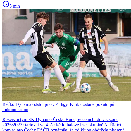
5 min
Béčko Dynama odstoupilo z 4. ligy. Klub dostane pokutu půl
milionu korun
Rezervní tým SK Dynamo České Budějovice nebude v sezoně
2026/2027 startovat ve 4. české fotbalové lize, skupině A. Řídící
komise pro Čechy FAČR oznámila, že od klubu obdržela písemné