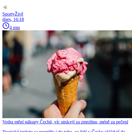
SportyŽivě
dnes, 16:18
4 min
Vedra mění nákupy Čechů, víc utrácejí za zmrzlinu, méně za pečení
Tropické teploty se promítly i do toho, co lidé v Česku vkládají do