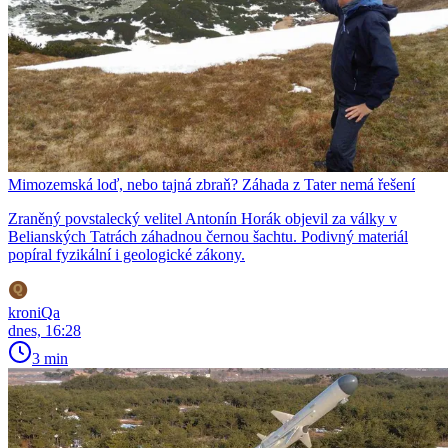
Mimozemská loď, nebo tajná zbraň? Záhada z Tater nemá řešení
Zraněný povstalecký velitel Antonín Horák objevil za války v
Belianských Tatrách záhadnou černou šachtu. Podivný materiál
popíral fyzikální i geologické zákony.
kroniQa
dnes, 16:28
3 min