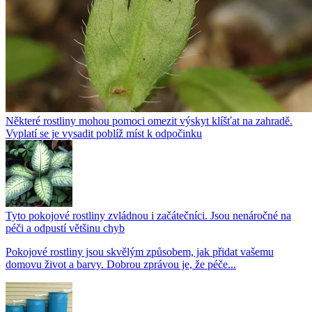
Některé rostliny mohou pomoci omezit výskyt klíšťat na zahradě.
Vyplatí se je vysadit poblíž míst k odpočinku
Tyto pokojové rostliny zvládnou i začátečníci. Jsou nenáročné na
péči a odpustí většinu chyb
Pokojové rostliny jsou skvělým způsobem, jak přidat vašemu
domovu život a barvy. Dobrou zprávou je, že péče...