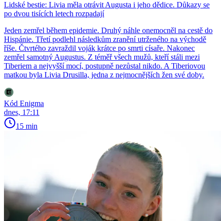
Lidské bestie: Livia měla otrávit Augusta i jeho dědice. Důkazy se
po dvou tisících letech rozpadají
Jeden zemřel během epidemie. Druhý náhle onemocněl na cestě do
Hispánie. Třetí podlehl následkům zranění utrženého na východě
říše. Čtvrtého zavraždil voják krátce po smrti císaře. Nakonec
zemřel samotný Augustus. Z téměř všech mužů, kteří stáli mezi
Tiberiem a nejvyšší mocí, postupně nezůstal nikdo. A Tiberiovou
matkou byla Livia Drusilla, jedna z nejmocnějších žen své doby.
Kód Enigma
dnes, 17:11
15 min