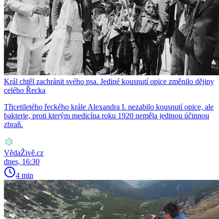
Král chtěl zachránit svého psa. Jediné kousnutí opice změnilo dějiny
celého Řecka
Třicetiletého řeckého krále Alexandra I. nezabilo kousnutí opice, ale
bakterie, proti kterým medicína roku 1920 neměla jedinou účinnou
zbraň.
VědaŽivě.cz
dnes, 16:30
4 min