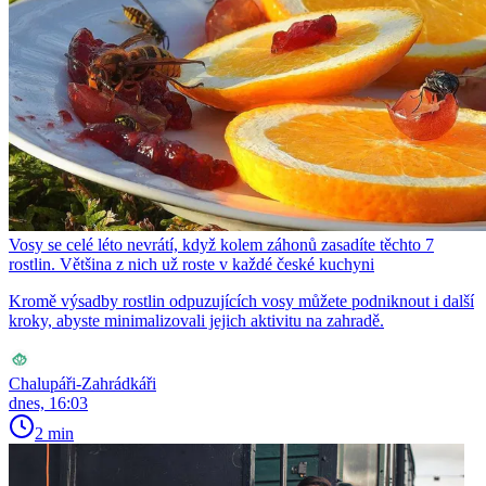
Vosy se celé léto nevrátí, když kolem záhonů zasadíte těchto 7
rostlin. Většina z nich už roste v každé české kuchyni
Kromě výsadby rostlin odpuzujících vosy můžete podniknout i další
kroky, abyste minimalizovali jejich aktivitu na zahradě.
Chalupáři-Zahrádkáři
dnes, 16:03
2 min