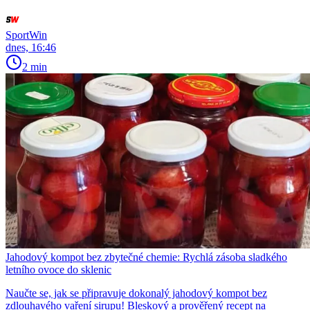
SportWin
dnes, 16:46
2 min
Jahodový kompot bez zbytečné chemie: Rychlá zásoba sladkého
letního ovoce do sklenic
Naučte se, jak se připravuje dokonalý jahodový kompot bez
zdlouhavého vaření sirupu! Bleskový a prověřený recept na