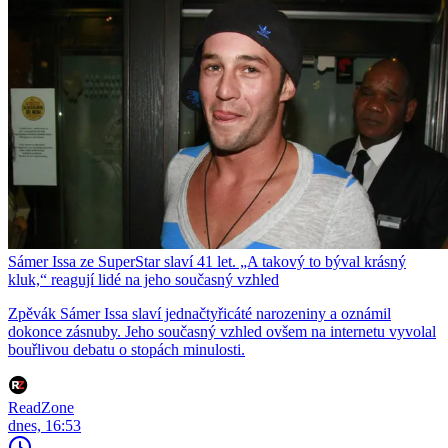
Sámer Issa ze SuperStar slaví 41 let. „A takový to býval krásný
kluk,“ reagují lidé na jeho současný vzhled
Zpěvák Sámer Issa slaví jednačtyřicáté narozeniny a oznámil
dokonce zásnuby. Jeho současný vzhled ovšem na internetu vyvolal
bouřlivou debatu o stopách minulosti.
ReadZone
dnes, 16:53