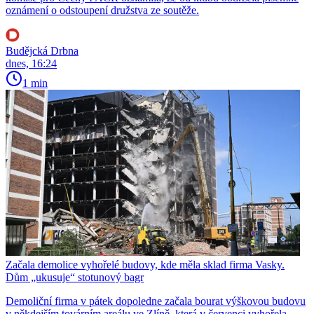
oznámení o odstoupení družstva ze soutěže.
Budějcká Drbna
dnes, 16:24
1 min
Začala demolice vyhořelé budovy, kde měla sklad firma Vasky.
Dům „ukusuje“ stotunový bagr
Demoliční firma v pátek dopoledne začala bourat výškovou budovu
v někdejším továrním areálu ve Zlíně, která v červenci vyhořela.