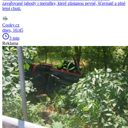
zavařované jahody i meruňky, které zůstanou pevné, šťavnaté a plné
letní chuti.
Cooky.cz
dnes, 16:45
3 min
Reklama