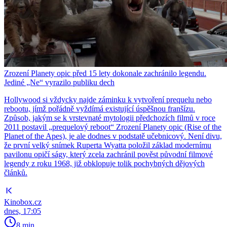
Zrození Planety opic před 15 lety dokonale zachránilo legendu.
Jediné „Ne“ vyrazilo publiku dech
Hollywood si vždycky najde záminku k vytvoření prequelu nebo
rebootu, jímž pořádně vyždímá existující úspěšnou franšízu.
Způsob, jakým se k vrstevnaté mytologii předchozích filmů v roce
2011 postavil „prequelový reboot“ Zrození Planety opic (Rise of the
Planet of the Apes), je ale dodnes v podstatě učebnicový. Není divu,
že první velký snímek Ruperta Wyatta položil základ modernímu
pavilonu opičí ságy, který zcela zachránil pověst původní filmové
legendy z roku 1968, již obklopuje tolik pochybných dějových
článků.
Kinobox.cz
dnes, 17:05
8 min