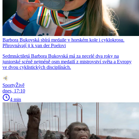
Barbora Bukovská sbírá medaile v horském kole i cyklokrosu.
Přirovnávají ji k van der Poelovi
Sedmnáctiletá Barbora Bukovská má za necelé dva roky na
juniorské scéně nejméně osm medailí z mistrovství světa a Evropy
ve dvou cyklistických disciplínách.
SportyŽivě
dnes, 17:10
4 min