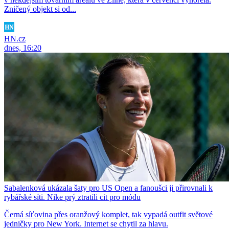
Zničený objekt si od...
HN.cz
dnes, 16:20
Sabalenková ukázala šaty pro US Open a fanoušci ji přirovnali k
rybářské síti. Nike prý ztratili cit pro módu
Černá síťovina přes oranžový komplet, tak vypadá outfit světové
jedničky pro New York. Internet se chytil za hlavu.