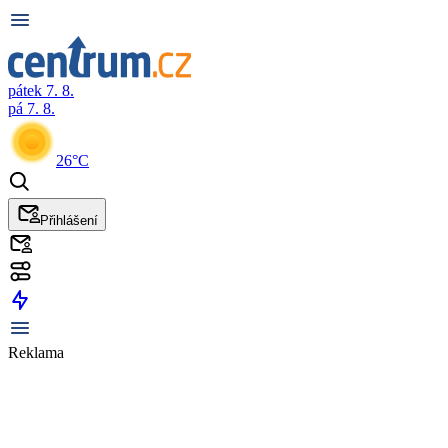
pátek 7. 8.
pá 7. 8.
26°C
Přihlášení
Reklama