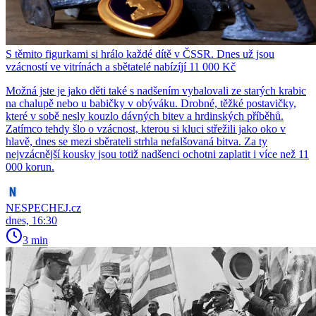
S těmito figurkami si hrálo každé dítě v ČSSR. Dnes už jsou
vzácností ve vitrínách a sbětatelé nabízíjí 11 000 Kč
Možná jste je jako děti také s nadšením vybalovali ze starých krabic
na chalupě nebo u babičky v obýváku. Drobné, těžké postavičky,
které v sobě nesly kouzlo dávných bitev a hrdinských příběhů.
Zatímco tehdy šlo o vzácnost, kterou si kluci střežili jako oko v
hlavě, dnes se mezi sběrateli strhla nefalšovaná bitva. Za ty
nejvzácnější kousky jsou totiž nadšenci ochotni zaplatit i více než 11
000 korun.
NESPECHEJ.cz
dnes, 16:30
3 min