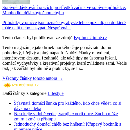
Správné dávkování pracích prostředků začíná ve správné přihrádce.
Mnoho lidí dělá zbytečnou chybu
Přihrádky v pračce jsou označeny, abyste lehce poznali, co do které
máte nalít nebo nasypat. Nesprávná...
Tento článek byl publikován ze zdrojů
BydlímeÚtulně.cz
Tento magazín je jako hrnek horkého čaje po návratu domů –
pohodový, hřejivý a plný nápadů. Nabízí články o bydlení,
interiérovém designu i zahradě, ale také tipy na úsporná řešení,
domácí vychytávky a kreativní projekty, které zvládnete sami. Vedle
rad, jak zařídit byt útulně a prakticky, se tu...
Všechny články tohoto autora →
Další články z kategorie
Lifestyle
Šťavnatá domácí šunka pro každého, kdo chce vědět, co si
dává na chleba
Nesekejte v době veder, varují experti obce. Sucho může
zmírnit změna přístupu
Jednoduchý domácí chléb bez hnětení: Křupavý bochník s
minimem práce