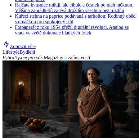
Rajčata kvasnice milují, ale cibule a česnek po nich měknou.
Většina zahrádkářů zalévá droždím všechno bez rozdílu
Kuřecí stehna na paprice podávaná s tarhoňou: Rodinný oběd
s omáčkou pro spokojený stůl
Fotoaparát z roku 1954 přežil digitální revoluci. Analog se
vrací ve světě dokonale hladkých fotek
Zobrazit více
Lifestyle
Bydlení
Vybrali jsme pro vás
Magazíny a zajímavosti