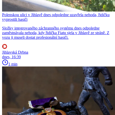
Polenskou ulici v Jihlavě dnes odpoledne uzavřela nehoda, řidičku
vyprostili hasiči
Složky integrovaného záchranného systému dnes odpoledne
zaměstnávala nehoda, kdy řidička Fiatu sjela v Jihlavě ze stráně. Z
vozu ji museli dostat profesionální hasiči.
Jihlavská Drbna
dnes, 16:39
1 min