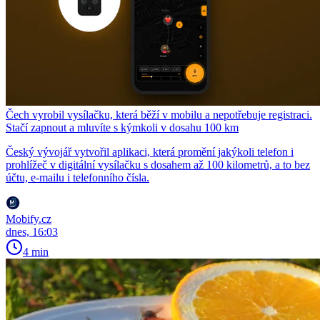
Čech vyrobil vysílačku, která běží v mobilu a nepotřebuje registraci.
Stačí zapnout a mluvíte s kýmkoli v dosahu 100 km
Český vývojář vytvořil aplikaci, která promění jakýkoli telefon i
prohlížeč v digitální vysílačku s dosahem až 100 kilometrů, a to bez
účtu, e-mailu i telefonního čísla.
Mobify.cz
dnes, 16:03
4 min