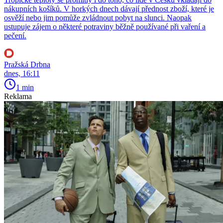
nákupních košíků. V horkých dnech dávají přednost zboží, které je
osvěží nebo jim pomůže zvládnout pobyt na slunci. Naopak
ustupuje zájem o některé potraviny běžně používané při vaření a
pečení.
Pražská Drbna
dnes, 16:11
1 min
Reklama