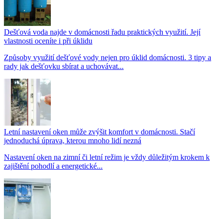
Dešťová voda najde v domácnosti řadu praktických využití. Její
vlastnosti oceníte i při úklidu
Způsoby využití dešťové vody nejen pro úklid domácnosti. 3 tipy a
rady jak dešťovku sbírat a uchovávat...
Letní nastavení oken může zvýšit komfort v domácnosti. Stačí
jednoduchá úprava, kterou mnoho lidí nezná
Nastavení oken na zimní či letní režim je vždy důležitým krokem k
zajištění pohodlí a energetické...