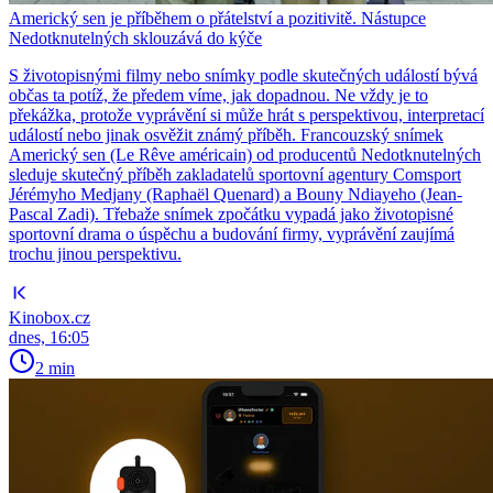
Americký sen je příběhem o přátelství a pozitivitě. Nástupce
Nedotknutelných sklouzává do kýče
S životopisnými filmy nebo snímky podle skutečných událostí bývá
občas ta potíž, že předem víme, jak dopadnou. Ne vždy je to
překážka, protože vyprávění si může hrát s perspektivou, interpretací
událostí nebo jinak osvěžit známý příběh. Francouzský snímek
Americký sen (Le Rêve américain) od producentů Nedotknutelných
sleduje skutečný příběh zakladatelů sportovní agentury Comsport
Jérémyho Medjany (Raphaël Quenard) a Bouny Ndiayeho (Jean-
Pascal Zadi). Třebaže snímek zpočátku vypadá jako životopisné
sportovní drama o úspěchu a budování firmy, vyprávění zaujímá
trochu jinou perspektivu.
Kinobox.cz
dnes, 16:05
2 min