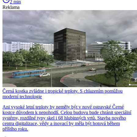
2 min
Reklama
Černá kostka zvládne i tropické teploty. S chlazením pomůžou
moderní technologie
Ani vysoké letní teploty by neměly být v nové ostravské Černé
kostce důvodem k nepohodlí. Celou budovu bude chránit speciální
systémy, rozdílné typy skel i 68 hlubinných vrtů. Stavba nového
centra digitalizace, vědy a inovací by měla být hotová během
příštího roku.