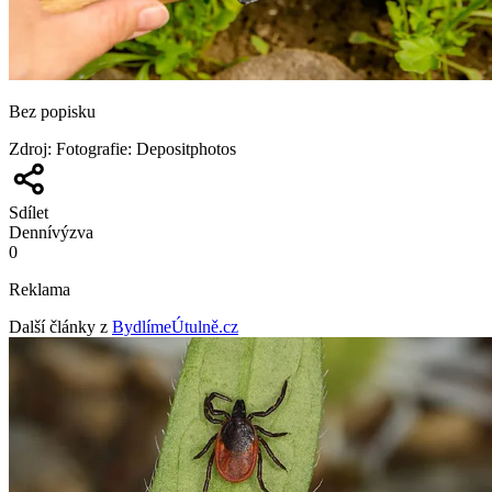
Bez popisku
Zdroj
:
Fotografie: Depositphotos
Sdílet
Denní
výzva
0
Reklama
Další články z
BydlímeÚtulně.cz