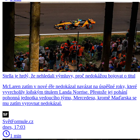
Stella je hrdý, že nehledali výmluvy, proč nedokážou bojovat o titul
McLaren zatím v nové éře nedokázal navázat na úspěšné roky, které
vyvrcholily loňským titulem Landa Norrise. Přestože jej pohání
pohonná jednotka vedoucího týmu, Mercedesu, kromě Maďarska se
mu zatím vyrovnat nedokázal.
SvětFormule.cz
dnes, 17:03
1 min