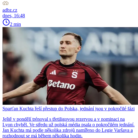
adbz.cz
dnes, 16:48
2 min
Sparťan Kuchta řeší přestup do Polska, jednání jsou v pokročilé fázi
Ještě v pondělí trénoval s třetiligovou rezervou a v nominaci na
Lyon chyběl. Ve středu už polská média psala o pokročilém jednání.
Jan Kuchta má podle několika zdrojů namířeno do Legie Varšava a
rozhodnout se má během několika hodin.