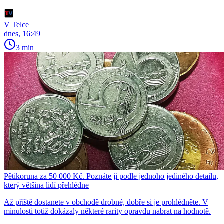
V Telce
dnes, 16:49
3 min
Pětikoruna za 50 000 Kč. Poznáte ji podle jednoho jediného detailu,
který většina lidí přehlédne
Až příště dostanete v obchodě drobné, dobře si je prohlédněte. V
minulosti totiž dokázaly některé rarity opravdu nabrat na hodnotě.