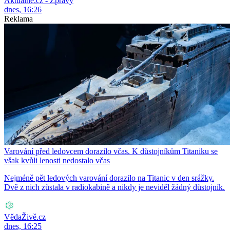
Aktuálně.cz - Zprávy
dnes, 16:26
Reklama
Varování před ledovcem dorazilo včas. K důstojníkům Titaniku se
však kvůli lenosti nedostalo včas
Nejméně pět ledových varování dorazilo na Titanic v den srážky.
Dvě z nich zůstala v radiokabině a nikdy je neviděl žádný důstojník.
VědaŽivě.cz
dnes, 16:25