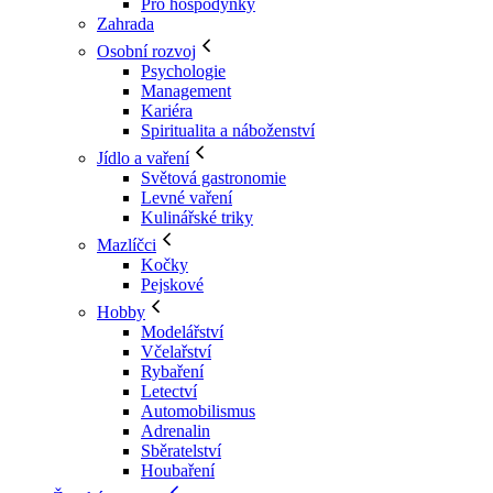
Pro hospodyňky
Zahrada
Osobní rozvoj
Psychologie
Management
Kariéra
Spiritualita a náboženství
Jídlo a vaření
Světová gastronomie
Levné vaření
Kulinářské triky
Mazlíčci
Kočky
Pejskové
Hobby
Modelářství
Včelařství
Rybaření
Letectví
Automobilismus
Adrenalin
Sběratelství
Houbaření