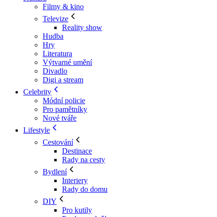
Filmy & kino
Televize
Reality show
Hudba
Hry
Literatura
Výtvarné umění
Divadlo
Digi a stream
Celebrity
Módní policie
Pro pamětníky
Nové tváře
Lifestyle
Cestování
Destinace
Rady na cesty
Bydlení
Interiery
Rady do domu
DIY
Pro kutily