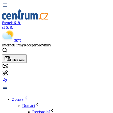
čtvrtek 6. 8.
čt 6. 8.
30°C
Internet
Firmy
Recepty
Slovníky
Přihlášení
Zprávy
Domácí
Regionální