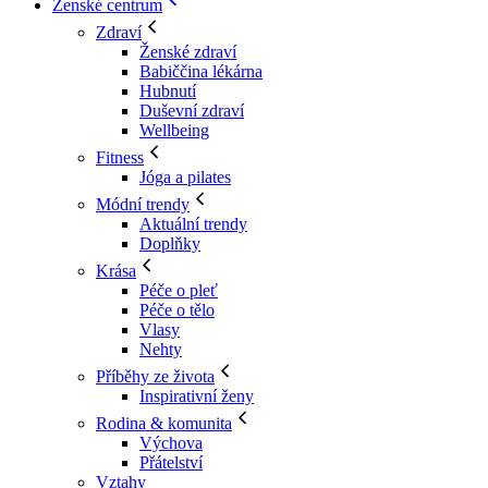
Ženské centrum
Zdraví
Ženské zdraví
Babiččina lékárna
Hubnutí
Duševní zdraví
Wellbeing
Fitness
Jóga a pilates
Módní trendy
Aktuální trendy
Doplňky
Krása
Péče o pleť
Péče o tělo
Vlasy
Nehty
Příběhy ze života
Inspirativní ženy
Rodina & komunita
Výchova
Přátelství
Vztahy