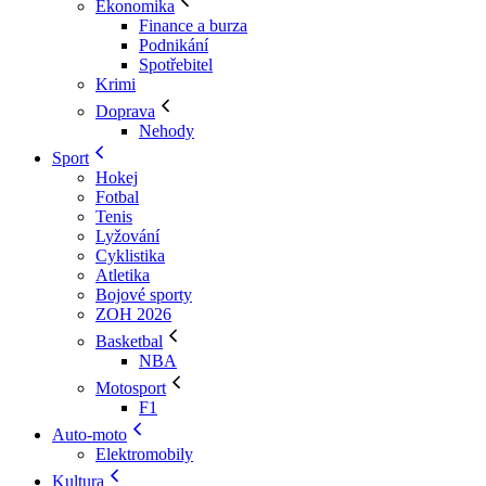
Ekonomika
Finance a burza
Podnikání
Spotřebitel
Krimi
Doprava
Nehody
Sport
Hokej
Fotbal
Tenis
Lyžování
Cyklistika
Atletika
Bojové sporty
ZOH 2026
Basketbal
NBA
Motosport
F1
Auto-moto
Elektromobily
Kultura