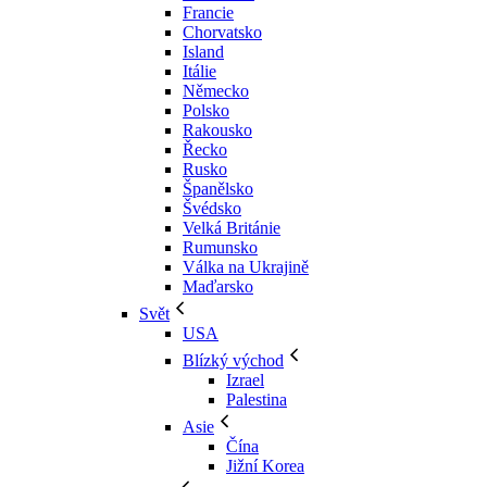
Francie
Chorvatsko
Island
Itálie
Německo
Polsko
Rakousko
Řecko
Rusko
Španělsko
Švédsko
Velká Británie
Rumunsko
Válka na Ukrajině
Maďarsko
Svět
USA
Blízký východ
Izrael
Palestina
Asie
Čína
Jižní Korea