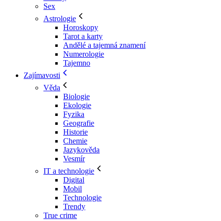
Sex
Astrologie
Horoskopy
Tarot a karty
Andělé a tajemná znamení
Numerologie
Tajemno
Zajímavosti
Věda
Biologie
Ekologie
Fyzika
Geografie
Historie
Chemie
Jazykověda
Vesmír
IT a technologie
Digital
Mobil
Technologie
Trendy
True crime