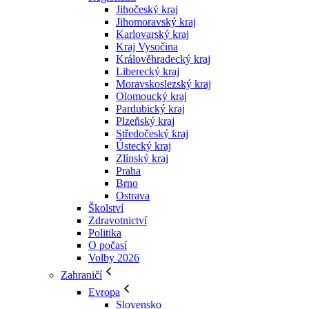
Jihočeský kraj
Jihomoravský kraj
Karlovarský kraj
Kraj Vysočina
Králověhradecký kraj
Liberecký kraj
Moravskoslezský kraj
Olomoucký kraj
Pardubický kraj
Plzeňský kraj
Středočeský kraj
Ústecký kraj
Zlínský kraj
Praha
Brno
Ostrava
Školství
Zdravotnictví
Politika
O počasí
Volby 2026
Zahraničí
Evropa
Slovensko