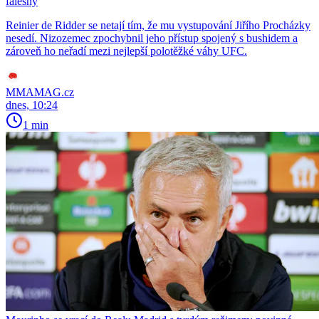
falešný
Reinier de Ridder se netají tím, že mu vystupování Jiřího Procházky
nesedí. Nizozemec zpochybnil jeho přístup spojený s bushidem a
zároveň ho neřadí mezi nejlepší polotěžké váhy UFC.
MMAMAG.cz
dnes, 10:24
1 min