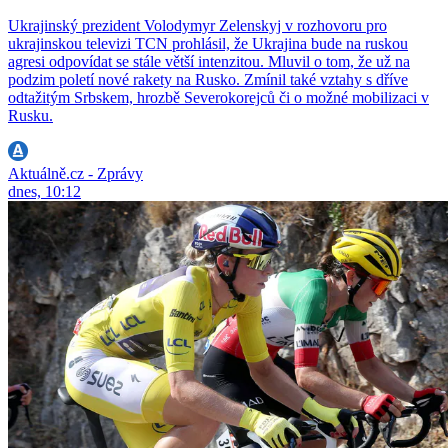
Ukrajinský prezident Volodymyr Zelenskyj v rozhovoru pro
ukrajinskou televizi TCN prohlásil, že Ukrajina bude na ruskou
agresi odpovídat se stále větší intenzitou. Mluvil o tom, že už na
podzim poletí nové rakety na Rusko. Zmínil také vztahy s dříve
odtažitým Srbskem, hrozbě Severokorejců či o možné mobilizaci v
Rusku.
Aktuálně.cz - Zprávy
dnes, 10:12