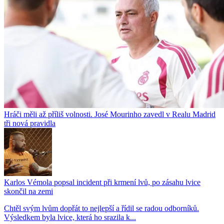
Hráči měli až příliš volnosti. José Mourinho zavedl v Realu Madrid
tři nová pravidla
Karlos Vémola popsal incident při krmení lvů, po zásahu lvice
skončil na zemi
Chtěl svým lvům dopřát to nejlepší a řídil se radou odborníků.
Výsledkem byla lvice, která ho srazila k...