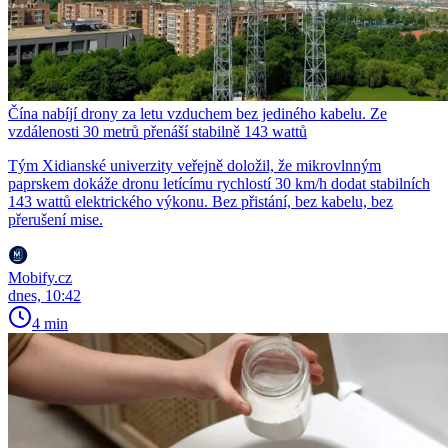
Čína nabíjí drony za letu vzduchem bez jediného kabelu. Ze
vzdálenosti 30 metrů přenáší stabilně 143 wattů
Tým Xidianské univerzity veřejně doložil, že mikrovlnným
paprskem dokáže dronu letícímu rychlostí 30 km/h dodat stabilních
143 wattů elektrického výkonu. Bez přistání, bez kabelu, bez
přerušení mise.
Mobify.cz
dnes, 10:42
4 min