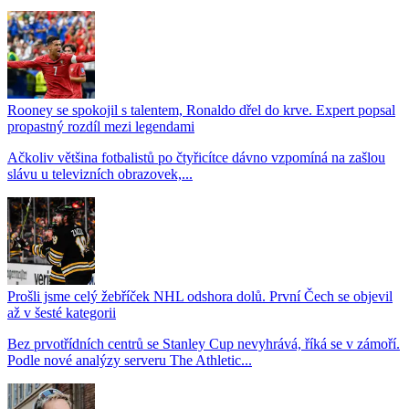
Rooney se spokojil s talentem, Ronaldo dřel do krve. Expert popsal
propastný rozdíl mezi legendami
Ačkoliv většina fotbalistů po čtyřicítce dávno vzpomíná na zašlou
slávu u televizních obrazovek,...
Prošli jsme celý žebříček NHL odshora dolů. První Čech se objevil
až v šesté kategorii
Bez prvotřídních centrů se Stanley Cup nevyhrává, říká se v zámoří.
Podle nové analýzy serveru The Athletic...