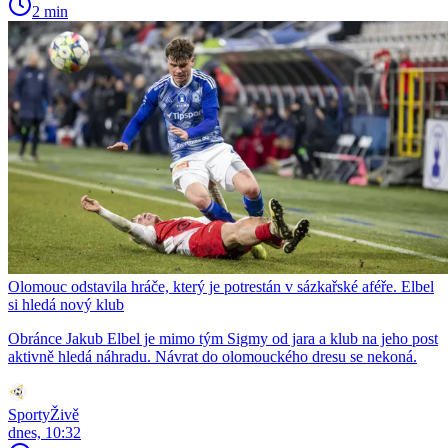
2 min
Olomouc odstavila hráče, který je potrestán v sázkařské aféře. Elbel
si hledá nový klub
Obránce Jakub Elbel je mimo tým Sigmy od jara a klub na jeho post
aktivně hledá náhradu. Návrat do olomouckého dresu se nekoná.
SportyŽivě
dnes, 10:32