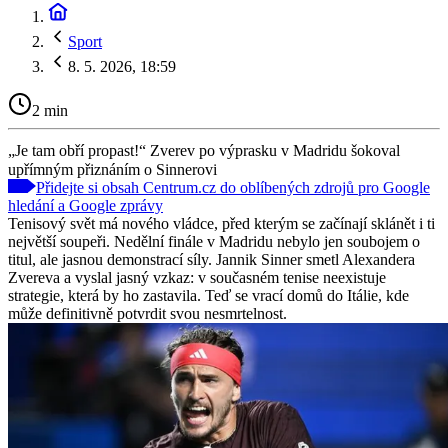
Sport
8. 5. 2026, 18:59
2 min
„Je tam obří propast!“ Zverev po výprasku v Madridu šokoval
upřímným přiznáním o Sinnerovi
Přidejte si obsah Centrum.cz do oblíbených zdrojů pro Google
hledání a Google zprávy
Tenisový svět má nového vládce, před kterým se začínají sklánět i ti
největší soupeři. Nedělní finále v Madridu nebylo jen soubojem o
titul, ale jasnou demonstrací síly. Jannik Sinner smetl Alexandera
Zvereva a vyslal jasný vzkaz: v současném tenise neexistuje
strategie, která by ho zastavila. Teď se vrací domů do Itálie, kde
může definitivně potvrdit svou nesmrtelnost.