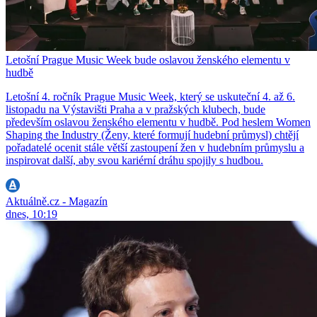
Letošní Prague Music Week bude oslavou ženského elementu v
hudbě
Letošní 4. ročník Prague Music Week, který se uskuteční 4. až 6.
listopadu na Výstavišti Praha a v pražských klubech, bude
především oslavou ženského elementu v hudbě. Pod heslem Women
Shaping the Industry (Ženy, které formují hudební průmysl) chtějí
pořadatelé ocenit stále větší zastoupení žen v hudebním průmyslu a
inspirovat další, aby svou kariérní dráhu spojily s hudbou.
Aktuálně.cz - Magazín
dnes, 10:19