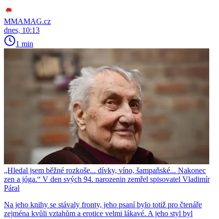
MMAMAG.cz
dnes, 10:13
1 min
„Hledal jsem běžné rozkoše... dívky, víno, šampaňské... Nakonec
zen a jóga.“ V den svých 94. narozenin zemřel spisovatel Vladimír
Páral
Na jeho knihy se stávaly fronty, jeho psaní bylo totiž pro čtenáře
zejména kvůli vztahům a erotice velmi lákavé. A jeho styl byl