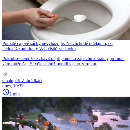
Použité čajové sáčky nevyhazujte. Na záchodě udělají to, co
nedokáže ani drahý WC čistič za stovku
Pokud se nemůžete zbavit nepříjemného zápachu z toalety, pomoci
vám může čaj. Skvěle si totiž poradí s jeho zdrojem.
Chalupáři-Zahrádkáři
dnes, 10:37
2 min