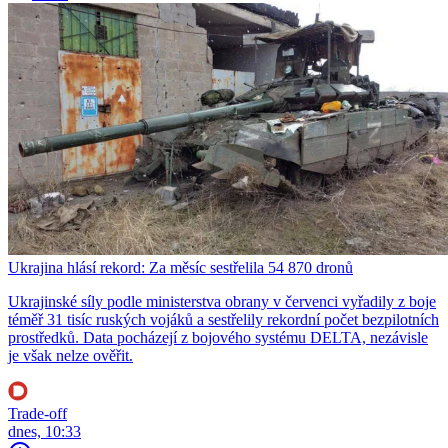
Ukrajina hlásí rekord: Za měsíc sestřelila 54 870 dronů
Ukrajinské síly podle ministerstva obrany v červenci vyřadily z boje
téměř 31 tisíc ruských vojáků a sestřelily rekordní počet bezpilotních
prostředků. Data pocházejí z bojového systému DELTA, nezávisle
je však nelze ověřit.
Trade-off
dnes, 10:33