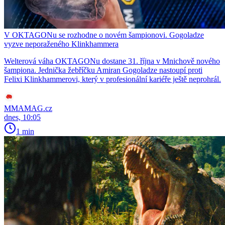
V OKTAGONu se rozhodne o novém šampionovi. Gogoladze
vyzve neporaženého Klinkhammera
Welterová váha OKTAGONu dostane 31. října v Mnichově nového
šampiona. Jednička žebříčku Amiran Gogoladze nastoupí proti
Felixi Klinkhammerovi, který v profesionální kariéře ještě neprohrál.
MMAMAG.cz
dnes, 10:05
1 min