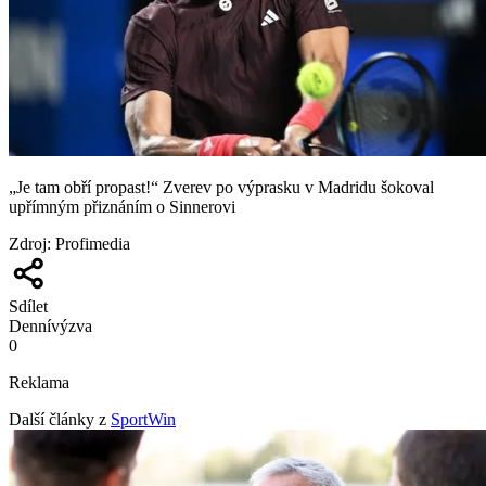
„Je tam obří propast!“ Zverev po výprasku v Madridu šokoval
upřímným přiznáním o Sinnerovi
Zdroj
:
Profimedia
Sdílet
Denní
výzva
0
Reklama
Další články z
SportWin