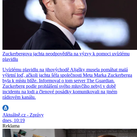
Zuckerbergova jachta neodpověděla na výzvy k pomoci uvízlému
plavidlu
Uvízlému plavidlu na jihovýchodě Aljašky musela pomáhat malá
výletní loď, ačkoli jachta šéfa společnosti Meta Marka Zuckerberga
byla k místu blíže. Informoval o tom server The Guardian.
Zuckerberg podle prohlášení svého mluvčího nebyl v době
incidentu na lodi a členové posádky komunikovali na jiném
rádiovém kanálu.
Aktuálně.cz - Zprávy
dnes, 10:19
Reklama