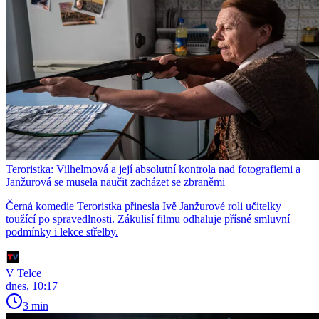
Teroristka: Vilhelmová a její absolutní kontrola nad fotografiemi a
Janžurová se musela naučit zacházet se zbraněmi
Černá komedie Teroristka přinesla Ivě Janžurové roli učitelky
toužící po spravedlnosti. Zákulisí filmu odhaluje přísné smluvní
podmínky i lekce střelby.
V Telce
dnes, 10:17
3 min