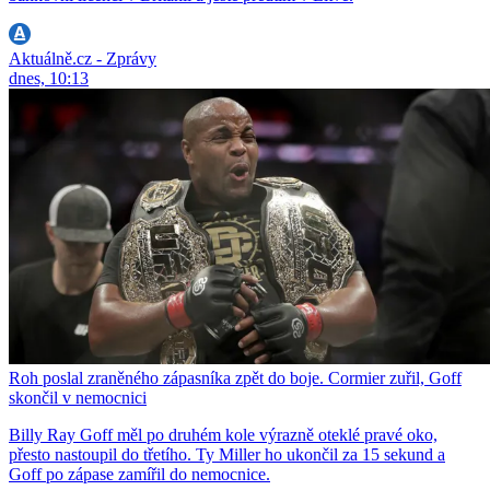
Aktuálně.cz - Zprávy
dnes, 10:13
Roh poslal zraněného zápasníka zpět do boje. Cormier zuřil, Goff
skončil v nemocnici
Billy Ray Goff měl po druhém kole výrazně oteklé pravé oko,
přesto nastoupil do třetího. Ty Miller ho ukončil za 15 sekund a
Goff po zápase zamířil do nemocnice.