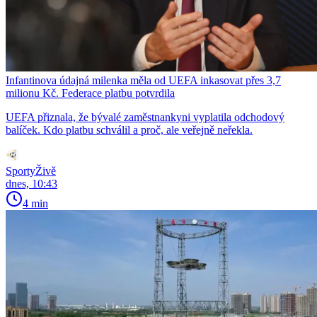
Infantinova údajná milenka měla od UEFA inkasovat přes 3,7
milionu Kč. Federace platbu potvrdila
UEFA přiznala, že bývalé zaměstnankyni vyplatila odchodový
balíček. Kdo platbu schválil a proč, ale veřejně neřekla.
SportyŽivě
dnes, 10:43
4 min