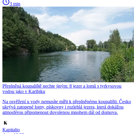
3 min
Přeplněná koupaliště nechte jiným: 8 jezer a lomů s tyrkysovou
vodou jako v Karibiku
Na osvěžení u vody nemusíte mířit k přeplněnému koupališti. Česko
ukrývá zatopené lomy, pískovny i rozlehlá jezera, která dokážou
atmosférou připomenout dovolenou mnohem dál od domova.
Kapitalio