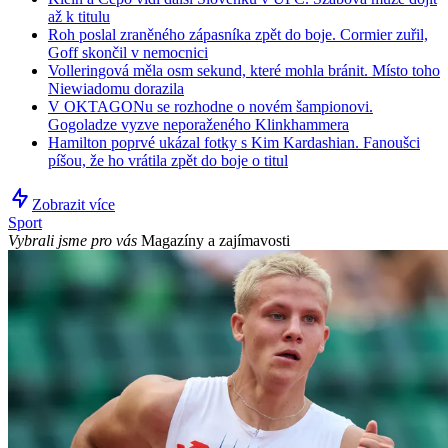
až k titulu
Roh poslal zraněného zápasníka zpět do boje. Cormier zuřil,
Goff skončil v nemocnici
Volleringová měla osm sekund, které mohla bránit. Místo toho
Niewiadomu dorazila
V OKTAGONu se rozhodne o novém šampionovi.
Gogoladze vyzve neporaženého Klinkhammera
Hamilton poprvé ukázal fotky s Kim Kardashian. Fanoušci
píšou, že ho vrátila zpět do boje o titul
Zobrazit více
Sport
Vybrali jsme pro vás
Magazíny a zajímavosti