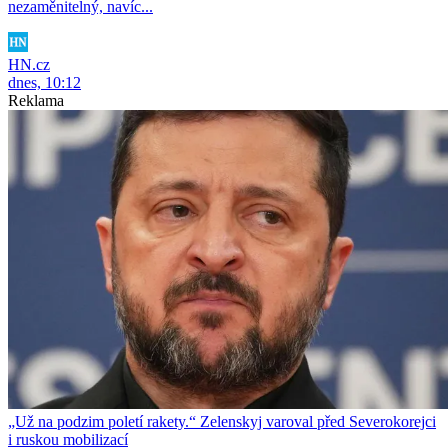
nezaměnitelný, navíc...
HN.cz
dnes, 10:12
Reklama
„Už na podzim poletí rakety.“ Zelenskyj varoval před Severokorejci
i ruskou mobilizací