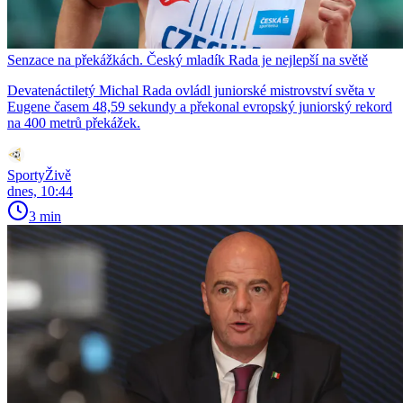
Senzace na překážkách. Český mladík Rada je nejlepší na světě
Devatenáctiletý Michal Rada ovládl juniorské mistrovství světa v
Eugene časem 48,59 sekundy a překonal evropský juniorský rekord
na 400 metrů překážek.
SportyŽivě
dnes, 10:44
3 min