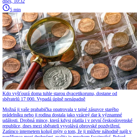
dnes, 10:32
5 min
Kdo vyšťourá doma tuhle starou dvacetikorunu, dostane od
sběratelů 17 000. Vypadá úplně nenápadně
Možná ji vaše prababička opatrovala v tajné zásuvce starého
prádelníku nebo ji rodina dostala jako vzácný dar k významné
události. Drobná mince, která kdysi platila i v první československé
republice, dnes mezi sběrateli vyvolává obrovské pozdvižení.
Zatímco internetem kolují mýty o tom, že ji můžete náhodně najít v
peněžence mezi drobnými, realita je mnohem fascinující. Pokud