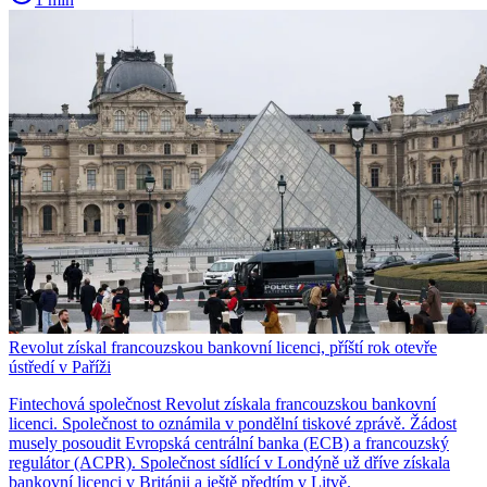
Revolut získal francouzskou bankovní licenci, příští rok otevře
ústředí v Paříži
Fintechová společnost Revolut získala francouzskou bankovní
licenci. Společnost to oznámila v pondělní tiskové zprávě. Žádost
musely posoudit Evropská centrální banka (ECB) a francouzský
regulátor (ACPR). Společnost sídlící v Londýně už dříve získala
bankovní licenci v Británii a ještě předtím v Litvě.