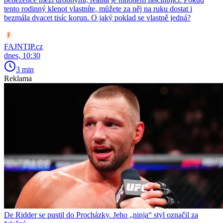
tento rodinný klenot vlastníte, můžete za něj na ruku dostat i
bezmála dvacet tisíc korun. O jaký poklad se vlastně jedná?
FAJNTIP.cz
dnes, 10:30
3 min
Reklama
De Ridder se pustil do Procházky. Jeho „ninja“ styl označil za