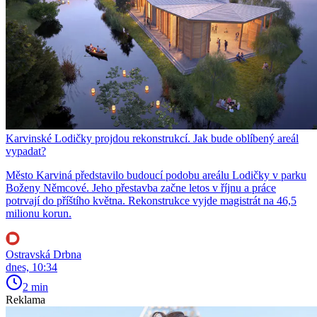
Karvinské Lodičky projdou rekonstrukcí. Jak bude oblíbený areál
vypadat?
Město Karviná představilo budoucí podobu areálu Lodičky v parku
Boženy Němcové. Jeho přestavba začne letos v říjnu a práce
potrvají do příštího května. Rekonstrukce vyjde magistrát na 46,5
milionu korun.
Ostravská Drbna
dnes, 10:34
2 min
Reklama