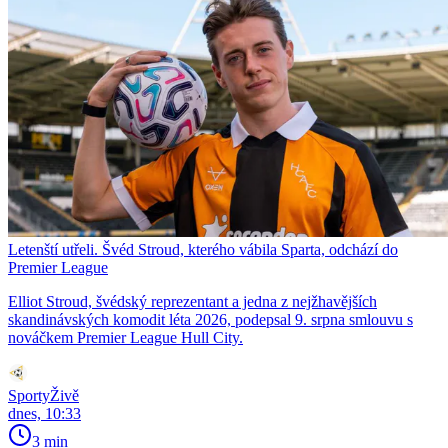
Letenští utřeli. Švéd Stroud, kterého vábila Sparta, odchází do
Premier League
Elliot Stroud, švédský reprezentant a jedna z nejžhavějších
skandinávských komodit léta 2026, podepsal 9. srpna smlouvu s
nováčkem Premier League Hull City.
SportyŽivě
dnes, 10:33
3 min