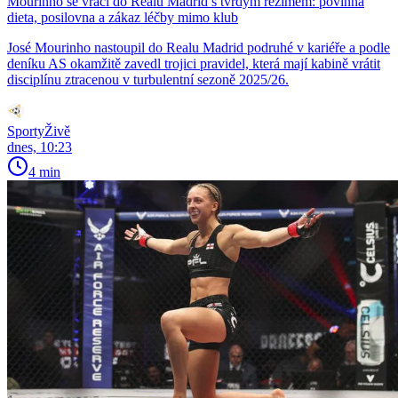
Mourinho se vrací do Realu Madrid s tvrdým režimem: povinná
dieta, posilovna a zákaz léčby mimo klub
José Mourinho nastoupil do Realu Madrid podruhé v kariéře a podle
deníku AS okamžitě zavedl trojici pravidel, která mají kabině vrátit
disciplínu ztracenou v turbulentní sezoně 2025/26.
SportyŽivě
dnes, 10:23
4 min