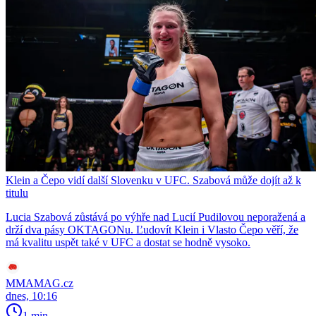
Klein a Čepo vidí další Slovenku v UFC. Szabová může dojít až k
titulu
Lucia Szabová zůstává po výhře nad Lucií Pudilovou neporažená a
drží dva pásy OKTAGONu. Ľudovít Klein i Vlasto Čepo věří, že
má kvalitu uspět také v UFC a dostat se hodně vysoko.
MMAMAG.cz
dnes, 10:16
1 min