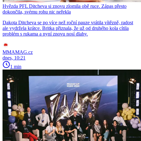
Hvězda PFL Ditcheva si znovu zlomila obě ruce. Zápas přesto
dokončila, svému rohu nic neřekla
Dakota Ditcheva se po více než roční pauze vrátila vítězně, radost
ale vydržela krátce. Britka přiznala, že už od druhého kola cítila
problém s rukama a nyní znovu nosí dlahy.
MMAMAG.cz
dnes, 10:21
1 min