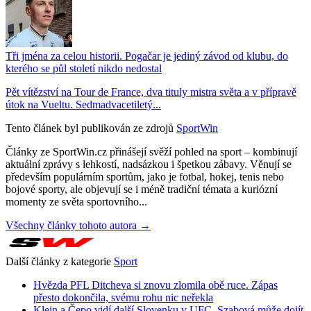
Tři jména za celou historii. Pogačar je jediný závod od klubu, do
kterého se půl století nikdo nedostal
Pět vítězství na Tour de France, dva tituly mistra světa a v přípravě
útok na Vueltu. Sedmadvacetiletý...
Tento článek byl publikován ze zdrojů
SportWin
Články ze SportWin.cz přinášejí svěží pohled na sport – kombinují
aktuální zprávy s lehkostí, nadsázkou i špetkou zábavy. Věnují se
především populárním sportům, jako je fotbal, hokej, tenis nebo
bojové sporty, ale objevují se i méně tradiční témata a kuriózní
momenty ze světa sportovního...
Všechny články tohoto autora →
Další články z kategorie
Sport
Hvězda PFL Ditcheva si znovu zlomila obě ruce. Zápas
přesto dokončila, svému rohu nic neřekla
Klein a Čepo vidí další Slovenku v UFC. Szabová může dojít