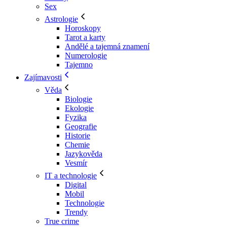
Sex
Astrologie
Horoskopy
Tarot a karty
Andělé a tajemná znamení
Numerologie
Tajemno
Zajímavosti
Věda
Biologie
Ekologie
Fyzika
Geografie
Historie
Chemie
Jazykověda
Vesmír
IT a technologie
Digital
Mobil
Technologie
Trendy
True crime