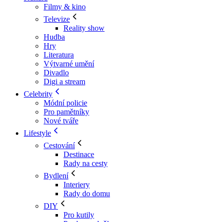
Filmy & kino
Televize
Reality show
Hudba
Hry
Literatura
Výtvarné umění
Divadlo
Digi a stream
Celebrity
Módní policie
Pro pamětníky
Nové tváře
Lifestyle
Cestování
Destinace
Rady na cesty
Bydlení
Interiery
Rady do domu
DIY
Pro kutily