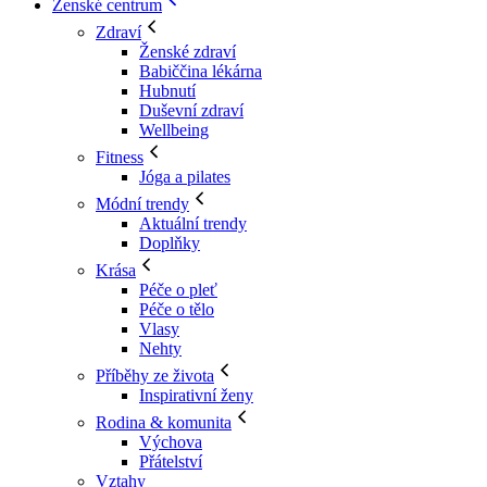
Ženské centrum
Zdraví
Ženské zdraví
Babiččina lékárna
Hubnutí
Duševní zdraví
Wellbeing
Fitness
Jóga a pilates
Módní trendy
Aktuální trendy
Doplňky
Krása
Péče o pleť
Péče o tělo
Vlasy
Nehty
Příběhy ze života
Inspirativní ženy
Rodina & komunita
Výchova
Přátelství
Vztahy