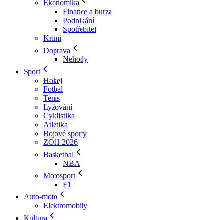
Ekonomika
Finance a burza
Podnikání
Spotřebitel
Krimi
Doprava
Nehody
Sport
Hokej
Fotbal
Tenis
Lyžování
Cyklistika
Atletika
Bojové sporty
ZOH 2026
Basketbal
NBA
Motosport
F1
Auto-moto
Elektromobily
Kultura