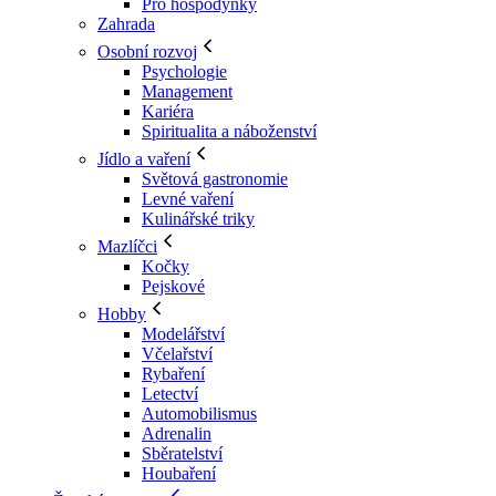
Pro hospodyňky
Zahrada
Osobní rozvoj
Psychologie
Management
Kariéra
Spiritualita a náboženství
Jídlo a vaření
Světová gastronomie
Levné vaření
Kulinářské triky
Mazlíčci
Kočky
Pejskové
Hobby
Modelářství
Včelařství
Rybaření
Letectví
Automobilismus
Adrenalin
Sběratelství
Houbaření