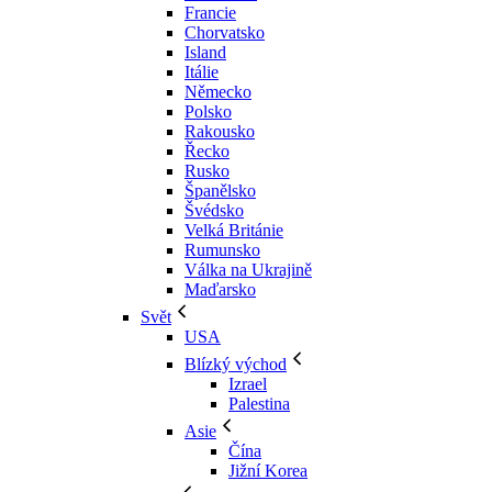
Francie
Chorvatsko
Island
Itálie
Německo
Polsko
Rakousko
Řecko
Rusko
Španělsko
Švédsko
Velká Británie
Rumunsko
Válka na Ukrajině
Maďarsko
Svět
USA
Blízký východ
Izrael
Palestina
Asie
Čína
Jižní Korea