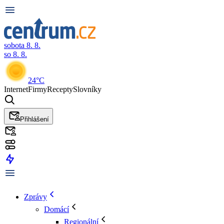
sobota 8. 8.
so 8. 8.
24°C
Internet
Firmy
Recepty
Slovníky
Přihlášení
Zprávy
Domácí
Regionální