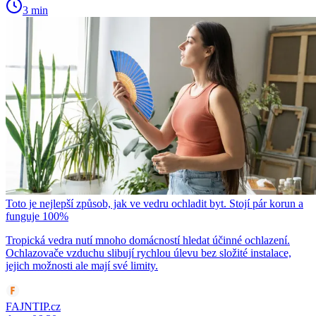
3 min
Toto je nejlepší způsob, jak ve vedru ochladit byt. Stojí pár korun a
funguje 100%
Tropická vedra nutí mnoho domácností hledat účinné ochlazení.
Ochlazovače vzduchu slibují rychlou úlevu bez složité instalace,
jejich možnosti ale mají své limity.
FAJNTIP.cz