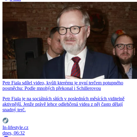
Petr Fiala sdílel video, kvůli kterému je nyní terčem potupného
posměchu: Podle mnohých překonal i Schillerovou
Petr Fiala je na sociálních sítích v posledních měsících viditelně
aktivnější. Jenže právě lehce odlehčená videa z něj často dělají
snadný terč.
In-lifestyle.cz
dnes, 06:32