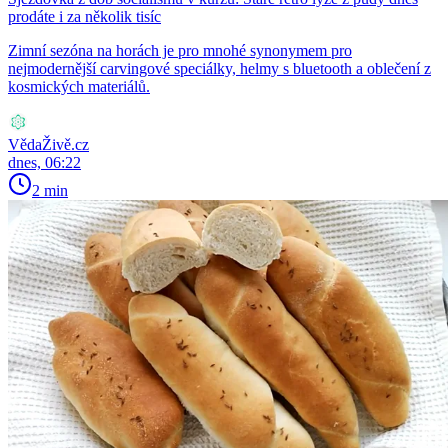
prodáte i za několik tisíc
Zimní sezóna na horách je pro mnohé synonymem pro
nejmodernější carvingové speciálky, helmy s bluetooth a oblečení z
kosmických materiálů.
VědaŽivě.cz
dnes, 06:22
2 min