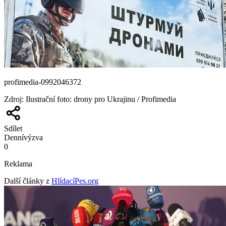
profimedia-0992046372
Zdroj
:
Ilustrační foto: drony pro Ukrajinu / Profimedia
Sdílet
Denní
výzva
0
Reklama
Další články z
HlídacíPes.org