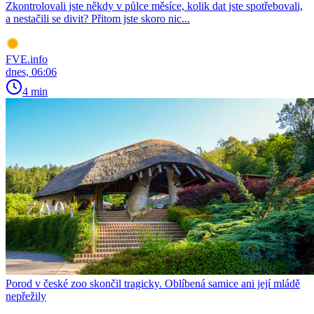
Zkontrolovali jste někdy v půlce měsíce, kolik dat jste spotřebovali,
a nestačili se divit? Přitom jste skoro nic...
FVE.info
dnes, 06:06
4 min
Porod v české zoo skončil tragicky. Oblíbená samice ani její mládě
nepřežily