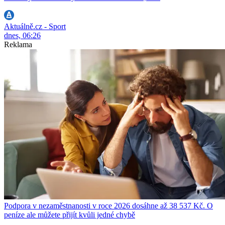
Aktuálně.cz - Sport
dnes, 06:26
Reklama
Podpora v nezaměstnanosti v roce 2026 dosáhne až 38 537 Kč. O
peníze ale můžete přijít kvůli jedné chybě