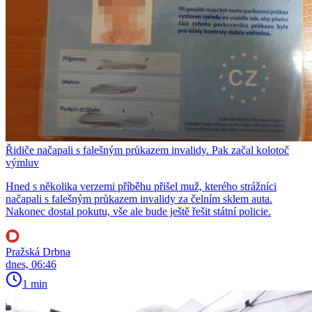
Řidiče načapali s falešným průkazem invalidy. Pak začal kolotoč
výmluv
Hned s několika verzemi příběhu přišel muž, kterého strážníci
načapali s falešným průkazem invalidy za čelním sklem auta.
Nakonec dostal pokutu, vše ale bude ještě řešit státní policie.
Pražská Drbna
dnes, 06:46
1 min