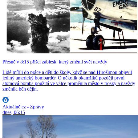
Přesně v 8:15 přišel záblesk, který změnil svět navždy
Lidé mířili do práce a děti do školy, když se nad Hirošimou objevil
jediný americký bombardér. O několik okamžiků později první
atomová bomba použitá ve válce proměnila město v trosky a navždy
změnila běh dějin.
Aktuálně.cz - Zprávy
dnes, 06:15