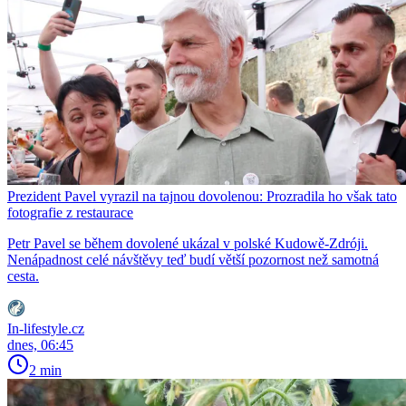
Prezident Pavel vyrazil na tajnou dovolenou: Prozradila ho však tato
fotografie z restaurace
Petr Pavel se během dovolené ukázal v polské Kudowě-Zdróji.
Nenápadnost celé návštěvy teď budí větší pozornost než samotná
cesta.
In-lifestyle.cz
dnes, 06:45
2 min