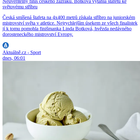
Neuvěřitelný finiš českého zázraku. Botková vytáhla štafetu ke
světovému stříbru
Česká smíšená štafeta na 4x400 metrů získala stříbro na juniorském
mistrovství světa v atletice. Nejrychlejším úsekem ze všech finalistek
jí k tomu pomohla finišmanka Linda Botková, hvězda nedávného
dorosteneckého mistrovství Evropy.
Aktuálně.cz - Sport
dnes, 06:01