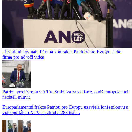
„Hybridní novinář“ Půr má kontrakt s Patrioty pro Evropu. Jeho
firma pro ně točí videa
Patrioti pro Evropu v XTV. Smlouva za statisíce, o níž europoslanci
nechtěli mluvit
Europarlamentní frakce Patrioti pro Evropu uzavřela loni smlouvu s
videoportálem XTV na zhruba 288 tisíc...