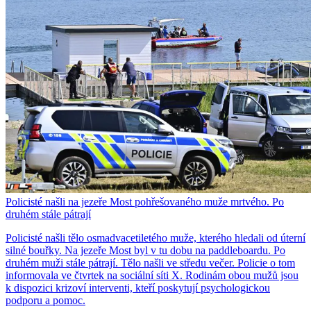
Policisté našli na jezeře Most pohřešovaného muže mrtvého. Po
druhém stále pátrají
Policisté našli tělo osmadvacetiletého muže, kterého hledali od úterní
silné bouřky. Na jezeře Most byl v tu dobu na paddleboardu. Po
druhém muži stále pátrají. Tělo našli ve středu večer. Policie o tom
informovala ve čtvrtek na sociální síti X. Rodinám obou mužů jsou
k dispozici krizoví interventi, kteří poskytují psychologickou
podporu a pomoc.