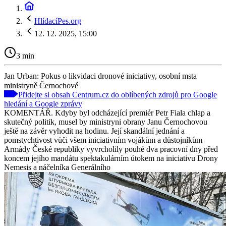
HlídacíPes.org
12. 12. 2025, 15:00
3 min
Jan Urban: Pokus o likvidaci dronové iniciativy, osobní msta
ministryně Černochové
Přidejte si obsah Centrum.cz do oblíbených zdrojů pro Google
hledání a Google zprávy
KOMENTÁŘ. Kdyby byl odcházející premiér Petr Fiala chlap a
skutečný politik, musel by ministryni obrany Janu Černochovou
ještě na závěr vyhodit na hodinu. Její skandální jednání a
pomstychtivost vůči všem iniciativním vojákům a důstojníkům
Armády České republiky vyvrcholily pouhé dva pracovní dny před
koncem jejího mandátu spektakulárním útokem na iniciativu Drony
Nemesis a náčelníka Generálního