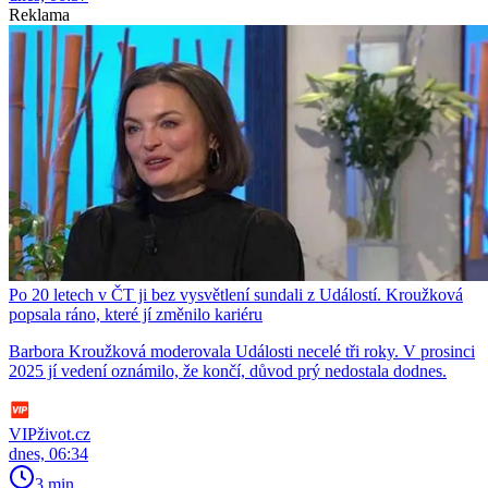
Reklama
Po 20 letech v ČT ji bez vysvětlení sundali z Událostí. Kroužková
popsala ráno, které jí změnilo kariéru
Barbora Kroužková moderovala Události necelé tři roky. V prosinci
2025 jí vedení oznámilo, že končí, důvod prý nedostala dodnes.
VIPživot.cz
dnes, 06:34
3 min