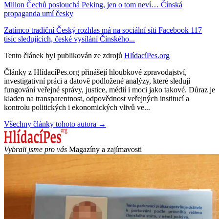
Milion Čechů poslouchá Peking, jen o tom neví… Čínská
propaganda umí česky
Zatímco tradiční Český rozhlas má na sociální síti Facebook 117
tisíc sledujících, české vysílání Čínského...
Tento článek byl publikován ze zdrojů
HlídacíPes.org
Články z HlídacíPes.org přinášejí hloubkové zpravodajství,
investigativní práci a datově podložené analýzy, které sledují
fungování veřejné správy, justice, médií i moci jako takové. Důraz je
kladen na transparentnost, odpovědnost veřejných institucí a
kontrolu politických i ekonomických vlivů ve...
Všechny články tohoto autora →
Vybrali jsme pro vás
Magazíny a zajímavosti