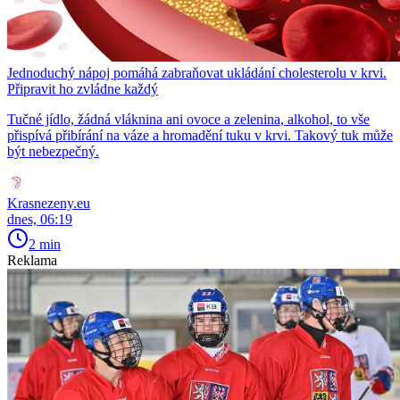
Jednoduchý nápoj pomáhá zabraňovat ukládání cholesterolu v krvi.
Připravit ho zvládne každý
Tučné jídlo, žádná vláknina ani ovoce a zelenina, alkohol, to vše
přispívá přibírání na váze a hromadění tuku v krvi. Takový tuk může
být nebezpečný.
Krasnezeny.eu
dnes, 06:19
2 min
Reklama