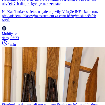
obyčejných dioptrických je nerozeznáte
Na Kaufland.cz se letos na jaře objevily AI brýle INF s kamerou,
překladačem i hlasovým asistentem za cenu běžných slunečních
brýlí.
Mobify.cz
dnes, 06:23
4 min
Sjezdovka z dob socialismu v kurzu: Staré retro lyže z půdy dnes