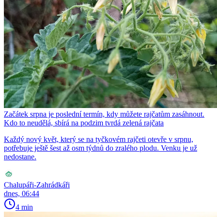
Začátek srpna je poslední termín, kdy můžete rajčatům zasáhnout.
Kdo to neudělá, sbírá na podzim tvrdá zelená rajčata
Každý nový květ, který se na tyčkovém rajčeti otevře v srpnu,
potřebuje ještě šest až osm týdnů do zralého plodu. Venku je už
nedostane.
Chalupáři-Zahrádkáři
dnes, 06:44
4 min