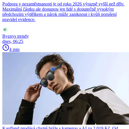
Podpora v nezaměstnanosti je od roku 2026 výrazně vyšší než dřív.
Maximální částku ale dostanou jen lidé s dostatečně vysokým
předchozím výdělkem a nárok může zaniknout i kvůli porušení
pravidel evidence.
Byznys trendy
dnes, 06:25
4 min
Kaufland prodává chytré brýle s kamerou a AI za 2 019 Kč. Od