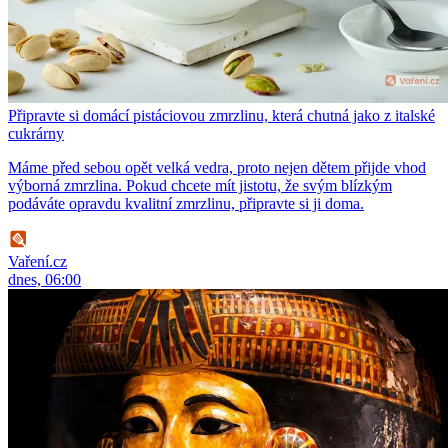
Připravte si domácí pistáciovou zmrzlinu, která chutná jako z italské
cukrárny
Máme před sebou opět velká vedra, proto nejen dětem přijde vhod
výborná zmrzlina. Pokud chcete mít jistotu, že svým blízkým
podáváte opravdu kvalitní zmrzlinu, připravte si ji doma.
Vaření.cz
dnes, 06:00