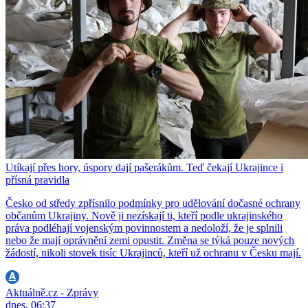
Utíkají přes hory, úspory dají pašerákům. Teď čekají Ukrajince i
přísná pravidla
Česko od středy zpřísnilo podmínky pro udělování dočasné ochrany
občanům Ukrajiny. Nově ji nezískají ti, kteří podle ukrajinského
práva podléhají vojenským povinnostem a nedoloží, že je splnili
nebo že mají oprávnění zemi opustit. Změna se týká pouze nových
žádostí, nikoli stovek tisíc Ukrajinců, kteří už ochranu v Česku mají.
Aktuálně.cz - Zprávy
dnes, 06:37