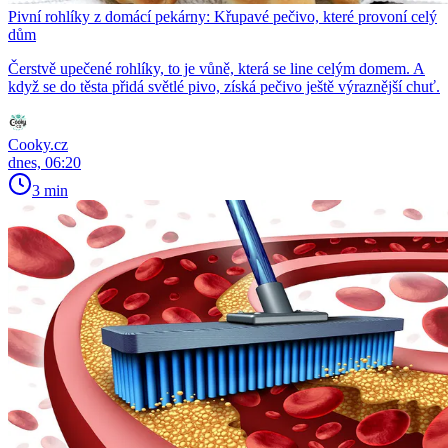
Pivní rohlíky z domácí pekárny: Křupavé pečivo, které provoní celý
dům
Čerstvě upečené rohlíky, to je vůně, která se line celým domem. A
když se do těsta přidá světlé pivo, získá pečivo ještě výraznější chuť.
Cooky.cz
dnes, 06:20
3 min