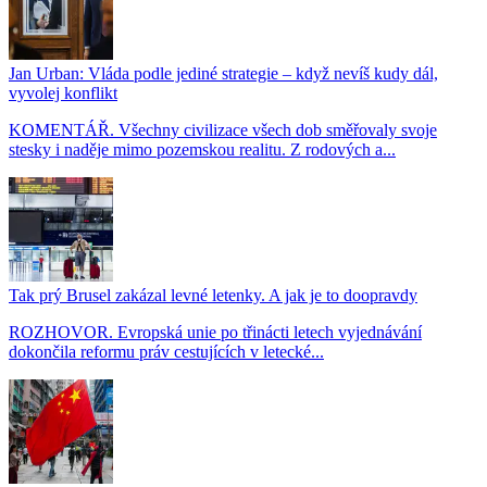
Jan Urban: Vláda podle jediné strategie – když nevíš kudy dál,
vyvolej konflikt
KOMENTÁŘ. Všechny civilizace všech dob směřovaly svoje
stesky i naděje mimo pozemskou realitu. Z rodových a...
Tak prý Brusel zakázal levné letenky. A jak je to doopravdy
ROZHOVOR. Evropská unie po třinácti letech vyjednávání
dokončila reformu práv cestujících v letecké...