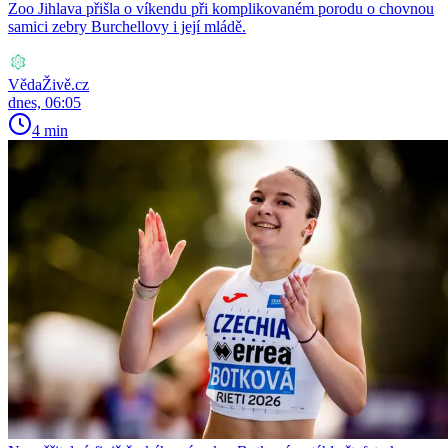
Zoo Jihlava přišla o víkendu při komplikovaném porodu o chovnou
samici zebry Burchellovy i její mládě.
VědaŽivě.cz
dnes, 06:05
4 min