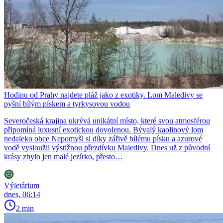
Hodinu od Prahy najdete pláž jako z exotiky. Lom Maledivy se
pyšní bílým pískem a tyrkysovou vodou
Severočeská krajina ukrývá unikátní místo, které svou atmosférou
připomíná luxusní exotickou dovolenou. Bývalý kaolinový lom
nedaleko obce Nepomyšl si díky zářivě bílému písku a azurové
vodě vysloužil výstižnou přezdívku Maledivy. Dnes už z původní
krásy zbylo jen malé jezírko, přesto…
Výletárium
dnes, 06:14
2 min