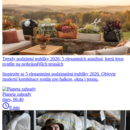
Trendy podzimní truhlíky 2026: 5 elegantních aranžmá, která letos
uvidíte na nejkrásnějších terasách
Inspirujte se 5 elegantními podzimními truhlíky 2026. Objevte
moderní kombinace rostlin pro balkon, okna i terasu.
Planeta zahrady
dnes, 06:40
8 min