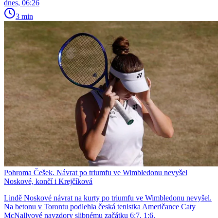
dnes, 06:26
3 min
Pohroma Češek. Návrat po triumfu ve Wimbledonu nevyšel
Noskové, končí i Krejčíková
Lindě Noskové návrat na kurty po triumfu ve Wimbledonu nevyšel.
Na betonu v Torontu podlehla česká tenistka Američance Caty
McNallyové navzdory slibnému začátku 6:7, 1:6.