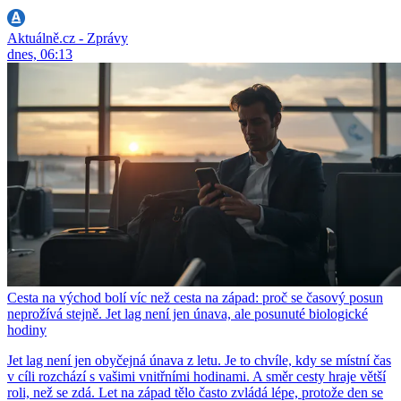
Aktuálně.cz - Zprávy
dnes, 06:13
Cesta na východ bolí víc než cesta na západ: proč se časový posun
neprožívá stejně. Jet lag není jen únava, ale posunuté biologické
hodiny
Jet lag není jen obyčejná únava z letu. Je to chvíle, kdy se místní čas
v cíli rozchází s vašimi vnitřními hodinami. A směr cesty hraje větší
roli, než se zdá. Let na západ tělo často zvládá lépe, protože den se