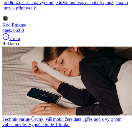
prodlouží. Cesta na východ je těžší: nutí vás usínat dřív, než je na to
mozek připravený.
Kód Enigma
dnes, 06:08
7 min
Reklama
Technik varuje Čechy: váš mobil žere data i přes noc a vy o tom
vůbec nevíte. Vypněte tuhle 1 funkci