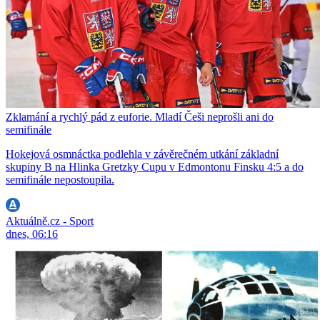
Zklamání a rychlý pád z euforie. Mladí Češi neprošli ani do
semifinále
Hokejová osmnáctka podlehla v závěrečném utkání základní
skupiny B na Hlinka Gretzky Cupu v Edmontonu Finsku 4:5 a do
semifinále nepostoupila.
Aktuálně.cz - Sport
dnes, 06:16