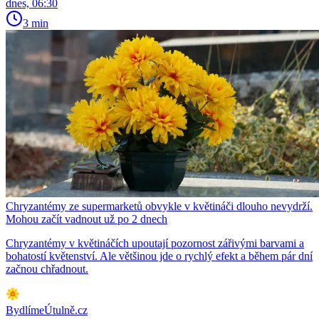
dnes, 06:30
3 min
Chryzantémy ze supermarketů obvykle v květináči dlouho nevydrží.
Mohou začít vadnout už po 2 dnech
Chryzantémy v květináčích upoutají pozornost zářivými barvami a
bohatostí květenství. Ale většinou jde o rychlý efekt a během pár dní
začnou chřadnout.
BydlímeÚtulně.cz