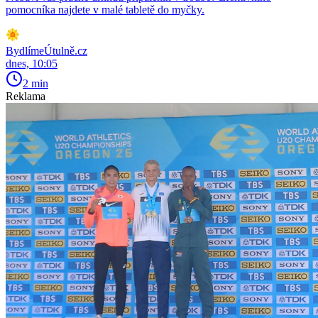
pomocníka najdete v malé tabletě do myčky.
BydlímeÚtulně.cz
dnes, 10:05
2 min
Reklama