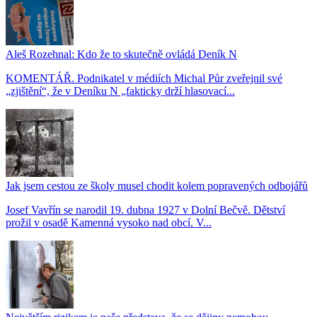
Aleš Rozehnal: Kdo že to skutečně ovládá Deník N
KOMENTÁŘ. Podnikatel v médiích Michal Půr zveřejnil své
„zjištění“, že v Deníku N „fakticky drží hlasovací...
Jak jsem cestou ze školy musel chodit kolem popravených odbojářů
Josef Vavřín se narodil 19. dubna 1927 v Dolní Bečvě. Dětství
prožil v osadě Kamenná vysoko nad obcí. V...