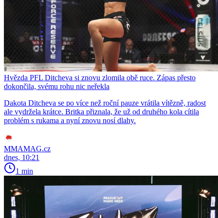
Hvězda PFL Ditcheva si znovu zlomila obě ruce. Zápas přesto
dokončila, svému rohu nic neřekla
Dakota Ditcheva se po více než roční pauze vrátila vítězně, radost
ale vydržela krátce. Britka přiznala, že už od druhého kola cítila
problém s rukama a nyní znovu nosí dlahy.
MMAMAG.cz
dnes, 10:21
1 min