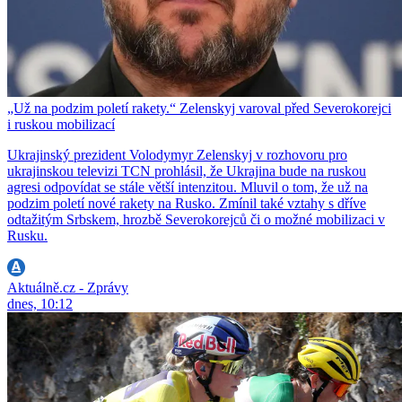
„Už na podzim poletí rakety.“ Zelenskyj varoval před Severokorejci
i ruskou mobilizací
Ukrajinský prezident Volodymyr Zelenskyj v rozhovoru pro
ukrajinskou televizi TCN prohlásil, že Ukrajina bude na ruskou
agresi odpovídat se stále větší intenzitou. Mluvil o tom, že už na
podzim poletí nové rakety na Rusko. Zmínil také vztahy s dříve
odtažitým Srbskem, hrozbě Severokorejců či o možné mobilizaci v
Rusku.
Aktuálně.cz - Zprávy
dnes, 10:12