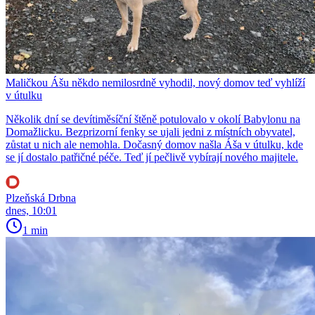
Maličkou Ášu někdo nemilosrdně vyhodil, nový domov teď vyhlíží
v útulku
Několik dní se devítiměsíční štěně potulovalo v okolí Babylonu na
Domažlicku. Bezprizorní fenky se ujali jedni z místních obyvatel,
zůstat u nich ale nemohla. Dočasný domov našla Áša v útulku, kde
se jí dostalo patřičné péče. Teď jí pečlivě vybírají nového majitele.
Plzeňská Drbna
dnes, 10:01
1 min