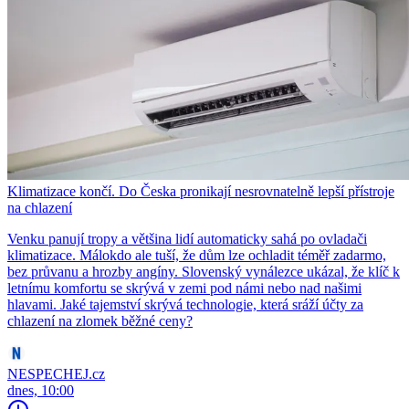
Klimatizace končí. Do Česka pronikají nesrovnatelně lepší přístroje
na chlazení
Venku panují tropy a většina lidí automaticky sahá po ovladači
klimatizace. Málokdo ale tuší, že dům lze ochladit téměř zadarmo,
bez průvanu a hrozby angíny. Slovenský vynálezce ukázal, že klíč k
letnímu komfortu se skrývá v zemi pod námi nebo nad našimi
hlavami. Jaké tajemství skrývá technologie, která sráží účty za
chlazení na zlomek běžné ceny?
NESPECHEJ.cz
dnes, 10:00