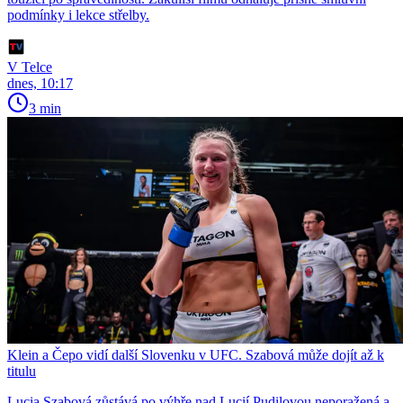
podmínky i lekce střelby.
V Telce
dnes, 10:17
3 min
Klein a Čepo vidí další Slovenku v UFC. Szabová může dojít až k
titulu
Lucia Szabová zůstává po výhře nad Lucií Pudilovou neporažená a