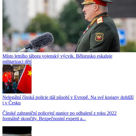
Místo letního tábora vojenský výcvik. Bělorusko eskaluje
militarizaci dětí
Nelegální čínská policie dál působí v Evropě. Na své krajany dohlíží
i v Česku
Čínské zahraniční policejní stanice po odhalení z roku 2022
formálně skončily. Bezpečnostní experti a...