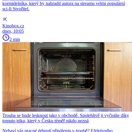
kormidelníka, který by nahradil autora na streamu velmi populární
sci-fi Stvořitel.
Kinobox.cz
dnes, 10:05
2 min
Trouba se bude lesknout jako v obchodě. Spolehlivě ji vyčistíte díky
tomuto triku, který v Česku téměř nikdo nezná
Nebaví vás pracné drhnutí připálenin v troubě? Efektivního