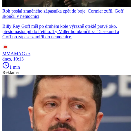
Roh poslal zraněného zápasníka zpět do boje. Cormier zuřil, Goff
skončil v nemocnici
Billy Ray Goff měl po druhém kole výrazně oteklé pravé oko,
přesto nastoupil do třetího. Ty Miller ho ukončil za 15 sekund a
Goff po zápase zamířil do nemocnice.
MMAMAG.cz
dnes, 10:13
1 min
Reklama