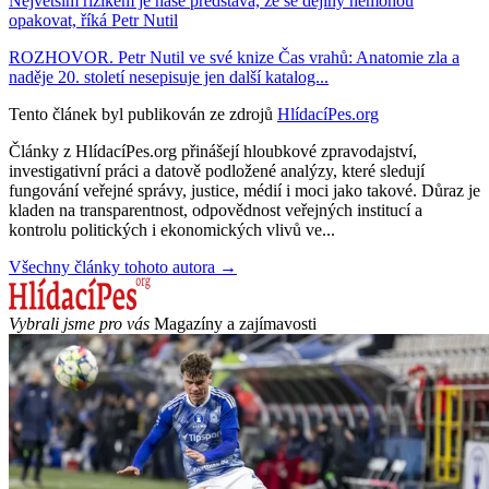
Největším rizikem je naše představa, že se dějiny nemohou
opakovat, říká Petr Nutil
ROZHOVOR. Petr Nutil ve své knize Čas vrahů: Anatomie zla a
naděje 20. století nesepisuje jen další katalog...
Tento článek byl publikován ze zdrojů
HlídacíPes.org
Články z HlídacíPes.org přinášejí hloubkové zpravodajství,
investigativní práci a datově podložené analýzy, které sledují
fungování veřejné správy, justice, médií i moci jako takové. Důraz je
kladen na transparentnost, odpovědnost veřejných institucí a
kontrolu politických i ekonomických vlivů ve...
Všechny články tohoto autora →
Vybrali jsme pro vás
Magazíny a zajímavosti