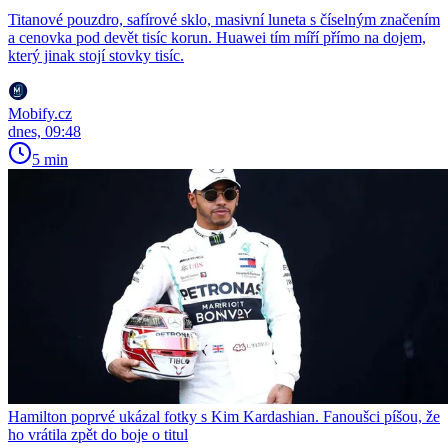
Titanové pouzdro, safírové sklo, masivní luneta s číselným značením
a cenovka pod devět tisíc korun. Huawei tím míří přímo na dojem,
který jinak stojí stovky tisíc.
Mobify.cz
dnes, 09:48
5 min
Hamilton poprvé ukázal fotky s Kim Kardashian. Fanoušci píšou, že
ho vrátila zpět do boje o titul