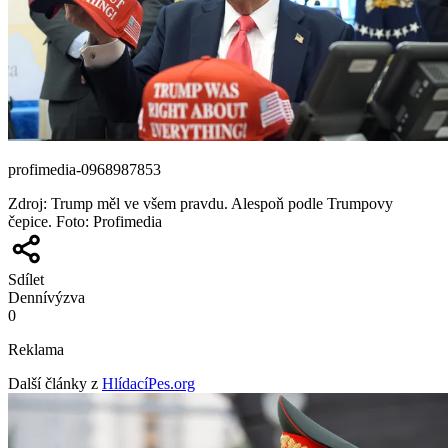
profimedia-0968987853
Zdroj
:
Trump měl ve všem pravdu. Alespoň podle Trumpovy
čepice. Foto: Profimedia
Sdílet
Denní
výzva
0
Reklama
Další články z
HlídacíPes.org