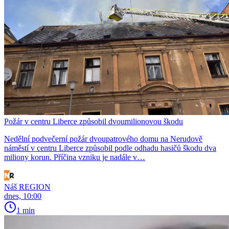
Požár v centru Liberce způsobil dvoumilionovou škodu
Nedělní podvečerní požár dvoupatrového domu na Nerudově
náměstí v centru Liberce způsobil podle odhadu hasičů škodu dva
miliony korun. Příčina vzniku je nadále v…
Náš REGION
dnes, 10:00
1 min