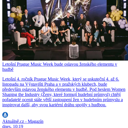
Letošní Prague Music Week bude oslavou ženského elementu v
hudbě
Letošní 4. ročník Prague Music Week, který se uskuteční 4. až 6.
listopadu na Výstavišti Praha a v pražských klubech, bude
především oslavou ženského elementu v hudbě. Pod heslem Women
Shaping the Industry (Ženy, které formují hudební průmysl) chtějí
pořadatelé ocenit stále větší zastoupení žen v hudebním průmyslu a
inspirovat další, aby svou kariérní dráhu spojily s hudbou.
Aktuálně.cz - Magazín
dnes, 10:19