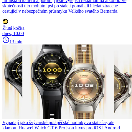
hrdinskou kariéru a potom ji ještě vylepšil reklamou na alkohol. Ve
skutečnosti tito mohutní psi po staletí pomáhali hledat ztracené
cestující v nebezpečném průsmyku Velkého svatého Bernarda.
Žlutá kočka
dnes, 10:00
13 min
Vypadají jako švýcarské potápěčské hodinky za statisíce, ale
klamou. Huawei Watch GT 6 Pro jsou luxus pro iOS i Android