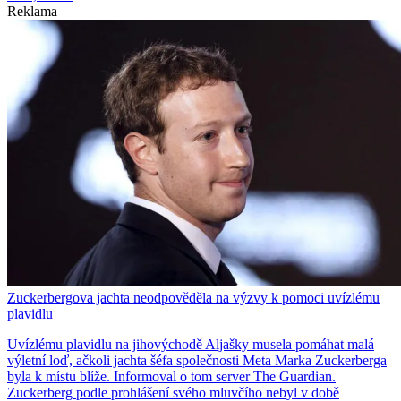
Reklama
Zuckerbergova jachta neodpověděla na výzvy k pomoci uvízlému
plavidlu
Uvízlému plavidlu na jihovýchodě Aljašky musela pomáhat malá
výletní loď, ačkoli jachta šéfa společnosti Meta Marka Zuckerberga
byla k místu blíže. Informoval o tom server The Guardian.
Zuckerberg podle prohlášení svého mluvčího nebyl v době