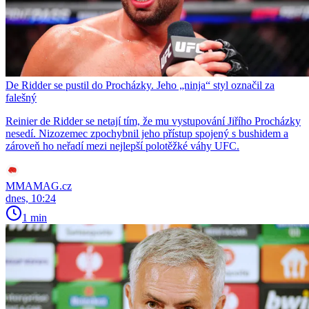
De Ridder se pustil do Procházky. Jeho „ninja“ styl označil za
falešný
Reinier de Ridder se netají tím, že mu vystupování Jiřího Procházky
nesedí. Nizozemec zpochybnil jeho přístup spojený s bushidem a
zároveň ho neřadí mezi nejlepší polotěžké váhy UFC.
MMAMAG.cz
dnes, 10:24
1 min