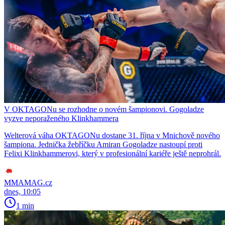
V OKTAGONu se rozhodne o novém šampionovi. Gogoladze
vyzve neporaženého Klinkhammera
Welterová váha OKTAGONu dostane 31. října v Mnichově nového
šampiona. Jednička žebříčku Amiran Gogoladze nastoupí proti
Felixi Klinkhammerovi, který v profesionální kariéře ještě neprohrál.
MMAMAG.cz
dnes, 10:05
1 min