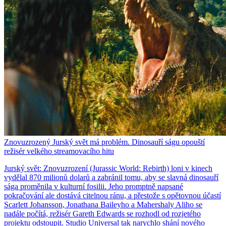
Znovuzrozený Jurský svět má problém. Dinosauří ságu opouští
režisér velkého streamovacího hitu
Jurský svět: Znovuzrození (Jurassic World: Rebirth) loni v kinech
vydělal 870 milionů dolarů a zabránil tomu, aby se slavná dinosauří
sága proměnila v kulturní fosilii. Jeho promptně napsané
pokračování ale dostává citelnou ránu, a přestože s opětovnou účastí
Scarlett Johansson, Jonathana Baileyho a Mahershaly Aliho se
nadále počítá, režisér Gareth Edwards se rozhodl od rozjetého
projektu odstoupit. Studio Universal tak narychlo shání nového