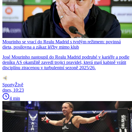
Mourinho se vrací do Realu Madrid s tvrdým režimem: povinná
dieta, posilovna a zákaz léčby mimo klub
José Mourinho nastoupil do Realu Madrid podruhé v kariéře a podle
deníku AS okamžitě zavedl trojici pravidel, která mají kabině vrátit
disciplínu ztracenou v turbulentní sezoně 2025/26.
SportyŽivě
dnes, 10:23
4 min