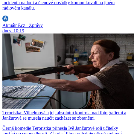
incidentu na lodi a členové posádky komunikovali na jiném
rádiovém kanálu.
Aktuálně.cz - Zprávy
dnes, 10:19
Teroristka: Vilhelmová a její absolutní kontrola nad fotografiemi a
Janžurová se musela naučit zacházet se zbraněmi
Černá komedie Teroristka přinesla Ivě Janžurové roli učitelky
toužící po spravedlnosti. Zákulisí filmu odhaluje přísné smluvní