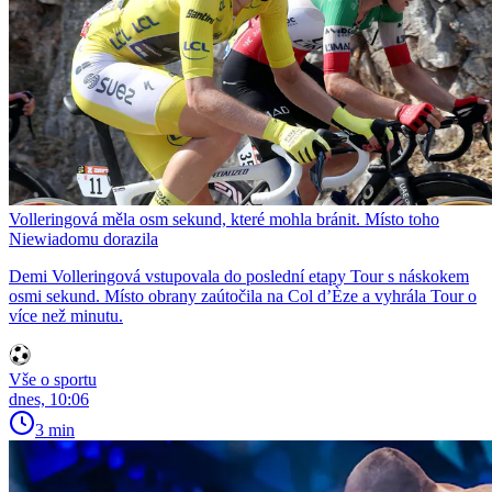
Volleringová měla osm sekund, které mohla bránit. Místo toho
Niewiadomu dorazila
Demi Volleringová vstupovala do poslední etapy Tour s náskokem
osmi sekund. Místo obrany zaútočila na Col d’Èze a vyhrála Tour o
více než minutu.
Vše o sportu
dnes, 10:06
3 min