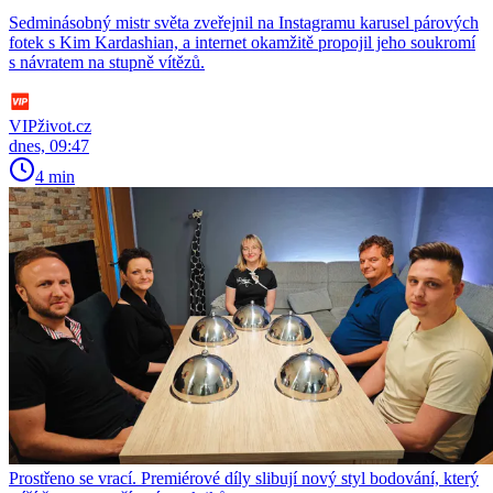
Sedminásobný mistr světa zveřejnil na Instagramu karusel párových
fotek s Kim Kardashian, a internet okamžitě propojil jeho soukromí
s návratem na stupně vítězů.
VIPživot.cz
dnes, 09:47
4 min
Prostřeno se vrací. Premiérové díly slibují nový styl bodování, který