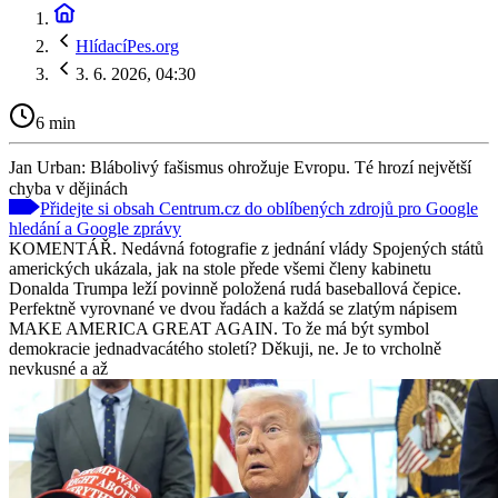
HlídacíPes.org
3. 6. 2026, 04:30
6 min
Jan Urban: Blábolivý fašismus ohrožuje Evropu. Té hrozí největší
chyba v dějinách
Přidejte si obsah Centrum.cz do oblíbených zdrojů pro Google
hledání a Google zprávy
KOMENTÁŘ. Nedávná fotografie z jednání vlády Spojených států
amerických ukázala, jak na stole přede všemi členy kabinetu
Donalda Trumpa leží povinně položená rudá baseballová čepice.
Perfektně vyrovnané ve dvou řadách a každá se zlatým nápisem
MAKE AMERICA GREAT AGAIN. To že má být symbol
demokracie jednadvacátého století? Děkuji, ne. Je to vrcholně
nevkusné a až