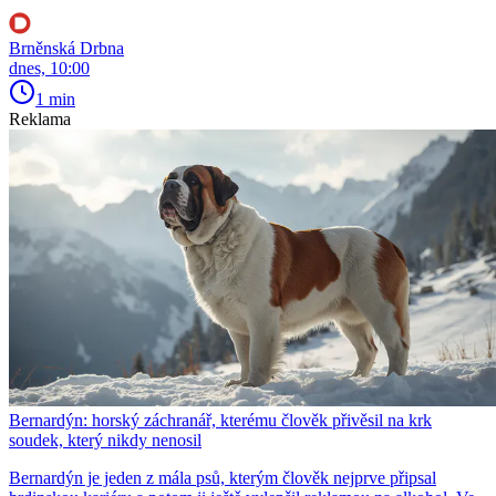
Brněnská Drbna
dnes, 10:00
1 min
Reklama
Bernardýn: horský záchranář, kterému člověk přivěsil na krk
soudek, který nikdy nenosil
Bernardýn je jeden z mála psů, kterým člověk nejprve připsal