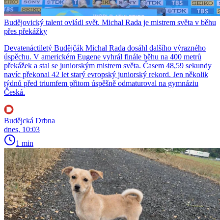
Budějovický talent ovládl svět. Michal Rada je mistrem světa v běhu
přes překážky
Devatenáctiletý Budějčák Michal Rada dosáhl dalšího výrazného
úspěchu. V americkém Eugene vyhrál finále běhu na 400 metrů
překážek a stal se juniorským mistrem světa. Časem 48,59 sekundy
navíc překonal 42 let starý evropský juniorský rekord. Jen několik
týdnů před triumfem přitom úspěšně odmaturoval na gymnáziu
Česká.
Budějcká Drbna
dnes, 10:03
1 min