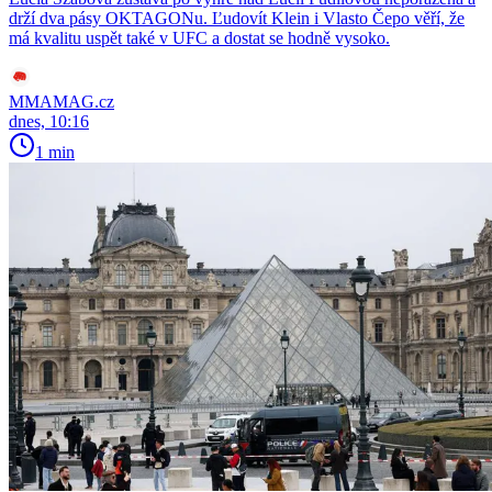
drží dva pásy OKTAGONu. Ľudovít Klein i Vlasto Čepo věří, že
má kvalitu uspět také v UFC a dostat se hodně vysoko.
MMAMAG.cz
dnes, 10:16
1 min