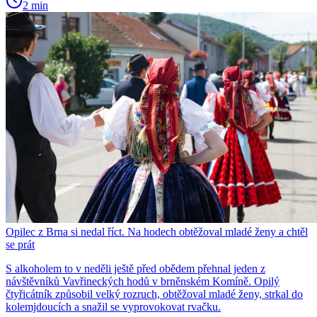
2 min
Opilec z Brna si nedal říct. Na hodech obtěžoval mladé ženy a chtěl
se prát
S alkoholem to v neděli ještě před obědem přehnal jeden z
návštěvníků Vavřineckých hodů v brněnském Komíně. Opilý
čtyřicátník způsobil velký rozruch, obtěžoval mladé ženy, strkal do
kolemjdoucích a snažil se vyprovokovat rvačku.