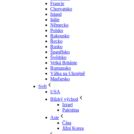
Francie
Chorvatsko
Island
Itálie
Německo
Polsko
Rakousko
Řecko
Rusko
Španělsko
Švédsko
Velká Británie
Rumunsko
Válka na Ukrajině
Maďarsko
Svět
USA
Blízký východ
Izrael
Palestina
Asie
Čína
Jižní Korea