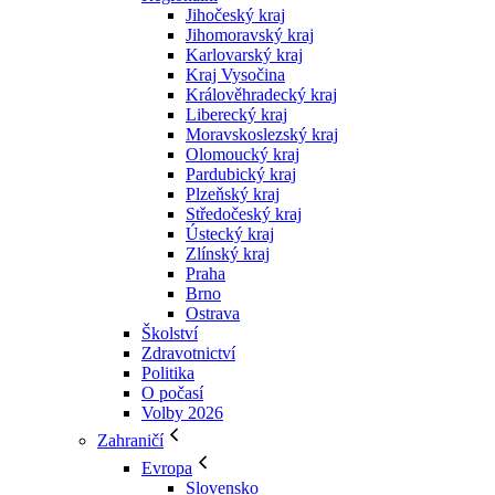
Jihočeský kraj
Jihomoravský kraj
Karlovarský kraj
Kraj Vysočina
Králověhradecký kraj
Liberecký kraj
Moravskoslezský kraj
Olomoucký kraj
Pardubický kraj
Plzeňský kraj
Středočeský kraj
Ústecký kraj
Zlínský kraj
Praha
Brno
Ostrava
Školství
Zdravotnictví
Politika
O počasí
Volby 2026
Zahraničí
Evropa
Slovensko