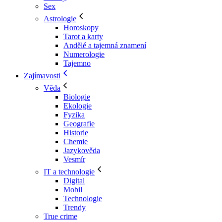
Sex
Astrologie
Horoskopy
Tarot a karty
Andělé a tajemná znamení
Numerologie
Tajemno
Zajímavosti
Věda
Biologie
Ekologie
Fyzika
Geografie
Historie
Chemie
Jazykověda
Vesmír
IT a technologie
Digital
Mobil
Technologie
Trendy
True crime