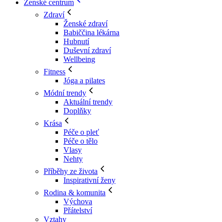
Ženské centrum
Zdraví
Ženské zdraví
Babiččina lékárna
Hubnutí
Duševní zdraví
Wellbeing
Fitness
Jóga a pilates
Módní trendy
Aktuální trendy
Doplňky
Krása
Péče o pleť
Péče o tělo
Vlasy
Nehty
Příběhy ze života
Inspirativní ženy
Rodina & komunita
Výchova
Přátelství
Vztahy