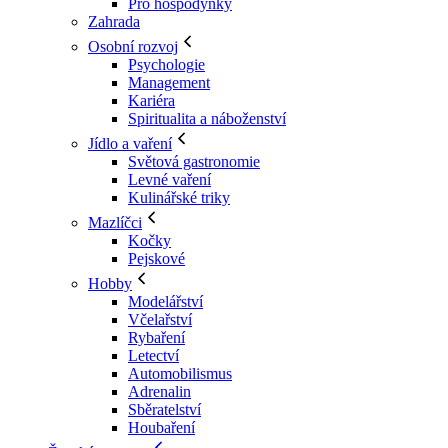
Pro hospodyňky
Zahrada
Osobní rozvoj
Psychologie
Management
Kariéra
Spiritualita a náboženství
Jídlo a vaření
Světová gastronomie
Levné vaření
Kulinářské triky
Mazlíčci
Kočky
Pejskové
Hobby
Modelářství
Včelařství
Rybaření
Letectví
Automobilismus
Adrenalin
Sběratelství
Houbaření