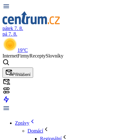
pátek 7. 8.
pá 7. 8.
19°C
Internet
Firmy
Recepty
Slovníky
Přihlášení
Zprávy
Domácí
Regionální