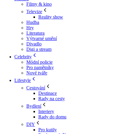
Filmy & kino
Televize
Reality show
Hudba
Hry
Literatura
Výtvarné umění
Divadlo
Digi a stream
Celebrity
Módní policie
Pro pamětníky
Nové tváře
Lifestyle
Cestování
Destinace
Rady na cesty
Bydlení
Interiery
Rady do domu
DIY
Pro kutily