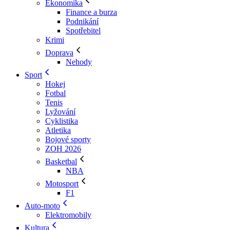
Ekonomika
Finance a burza
Podnikání
Spotřebitel
Krimi
Doprava
Nehody
Sport
Hokej
Fotbal
Tenis
Lyžování
Cyklistika
Atletika
Bojové sporty
ZOH 2026
Basketbal
NBA
Motosport
F1
Auto-moto
Elektromobily
Kultura