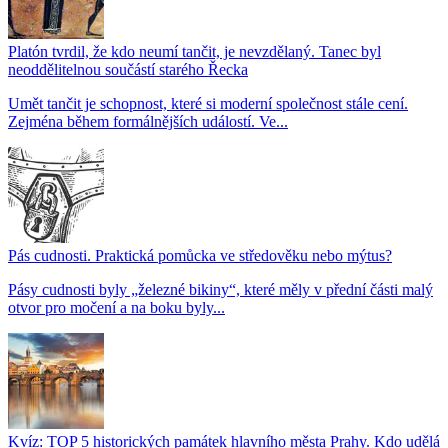
Platón tvrdil, že kdo neumí tančit, je nevzdělaný. Tanec byl
neoddělitelnou součástí starého Řecka
Umět tančit je schopnost, které si moderní společnost stále cení.
Zejména během formálnějších událostí. Ve...
Pás cudnosti. Praktická pomůcka ve středověku nebo mýtus?
Pásy cudnosti byly „železné bikiny“, které měly v přední části malý
otvor pro močení a na boku byly...
Kvíz: TOP 5 historických památek hlavního města Prahy. Kdo udělá