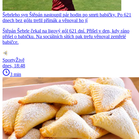
Šebrleho syn Štěpán nastoupil pár hodin po smrti babičky. Po 621
dnech bez gólu trefil přímák a věnoval ho jí
Štěpán Šebrle čekal na ligový gól 621 dní. Přišel v den, kdy ráno
přišel o babičku. Na sociálních sítích pak trefu věnoval zemřelé
babičce.
SportyŽivě
dnes, 18:48
3 min