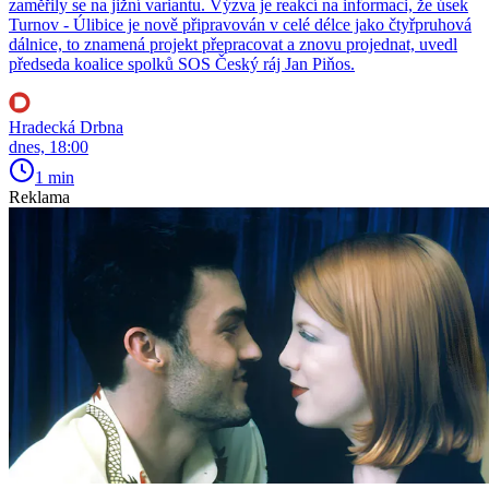
zaměřily se na jižní variantu. Výzva je reakcí na informaci, že úsek
Turnov - Úlibice je nově připravován v celé délce jako čtyřpruhová
dálnice, to znamená projekt přepracovat a znovu projednat, uvedl
předseda koalice spolků SOS Český ráj Jan Piňos.
Hradecká Drbna
dnes, 18:00
1 min
Reklama