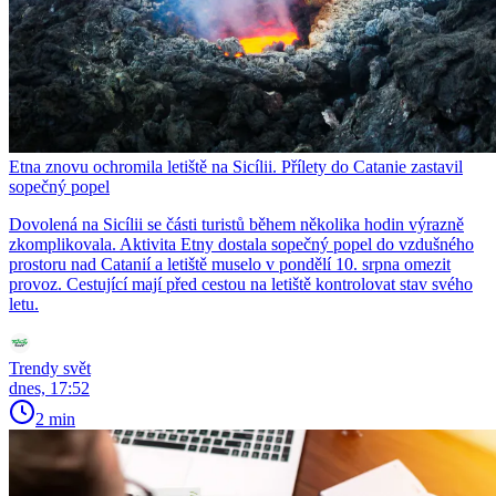
Etna znovu ochromila letiště na Sicílii. Přílety do Catanie zastavil
sopečný popel
Dovolená na Sicílii se části turistů během několika hodin výrazně
zkomplikovala. Aktivita Etny dostala sopečný popel do vzdušného
prostoru nad Catanií a letiště muselo v pondělí 10. srpna omezit
provoz. Cestující mají před cestou na letiště kontrolovat stav svého
letu.
Trendy svět
dnes, 17:52
2 min