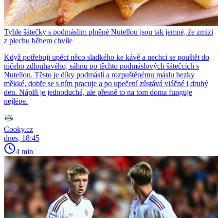
Tyhle šátečky s podmáslím plněné Nutellou jsou tak jemné, že zmizí
z plechu během chvíle
Když potřebuji upéct něco sladkého ke kávě a nechci se pouštět do
ničeho zdlouhavého, sáhnu po těchto podmáslových šátečcích s
Nutellou. Těsto je díky podmáslí a rozpuštěnému máslu hezky
měkké, dobře se s ním pracuje a po upečení zůstává vláčné i druhý
den. Náplň je jednoduchá, ale přesně to na tom doma funguje
nejlépe.
Cooky.cz
dnes, 18:45
4 min