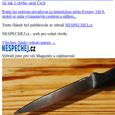
víc jak 1 chybu, není Čech
Prahu lze právem považovat za historickou perlu Evropy. Od 9.
století se stala významným centrem a sídlem...
Tento článek byl publikován ze zdrojů
NESPECHEJ.cz
NESPECHEJ.cz - web pro volné chvíle
Všechny články tohoto autora →
Vybrali jsme pro vás
Magazíny a zajímavosti