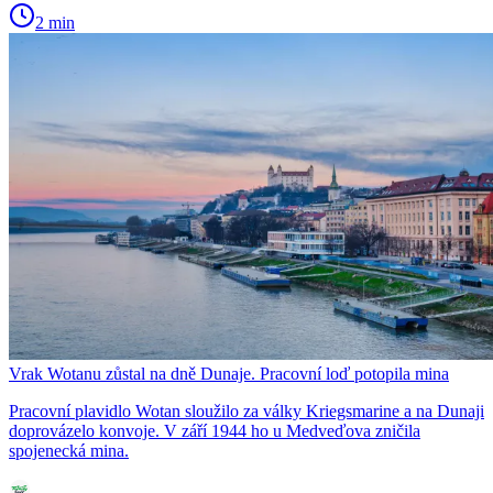
2 min
Vrak Wotanu zůstal na dně Dunaje. Pracovní loď potopila mina
Pracovní plavidlo Wotan sloužilo za války Kriegsmarine a na Dunaji
doprovázelo konvoje. V září 1944 ho u Medveďova zničila
spojenecká mina.