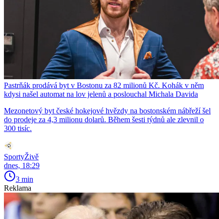
Pastrňák prodává byt v Bostonu za 82 milionů Kč. Kohák v něm
kdysi našel automat na lov jelenů a poslouchal Michala Davida
Mezonetový byt české hokejové hvězdy na bostonském nábřeží šel
do prodeje za 4,3 milionu dolarů. Během šesti týdnů ale zlevnil o
300 tisíc.
SportyŽivě
dnes, 18:29
3 min
Reklama