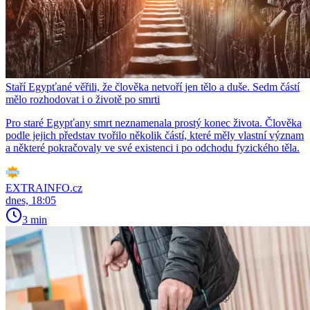
Staří Egypťané věřili, že člověka netvoří jen tělo a duše. Sedm částí
mělo rozhodovat i o životě po smrti
Pro staré Egypťany smrt neznamenala prostý konec života. Člověka
podle jejich představ tvořilo několik částí, které měly vlastní význam
a některé pokračovaly ve své existenci i po odchodu fyzického těla.
EXTRAINFO.cz
dnes, 18:05
3 min