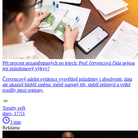
Pět procent nezaměstnaných po letech: Proč červencová čísla nejsou
jen prázdninový výkyv?
Červencový nárůst evidence vysvětlují prázdniny i absolventi, data
ale ukazují hlubší změnu: méně napjatý trh, slabší průmysl a velké
rozdíly mezi regiony.
Trendy svět
dnes, 17:51
3 min
Reklama