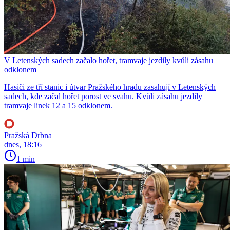
V Letenských sadech začalo hořet, tramvaje jezdily kvůli zásahu
odklonem
Hasiči ze tří stanic i útvar Pražského hradu zasahují v Letenských
sadech, kde začal hořet porost ve svahu. Kvůli zásahu jezdily
tramvaje linek 12 a 15 odklonem.
Pražská Drbna
dnes, 18:16
1 min