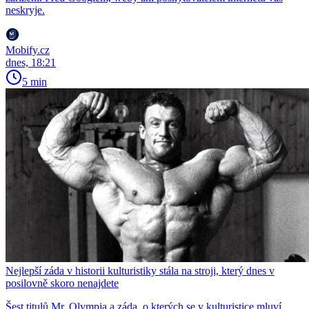
neskryje.
Mobify.cz
dnes, 18:21
5 min
Nejlepší záda v historii kulturistiky stála na stroji, který dnes v
posilovně skoro nenajdete
Šest titulů Mr. Olympia a záda, o kterých se v kulturistice mluví