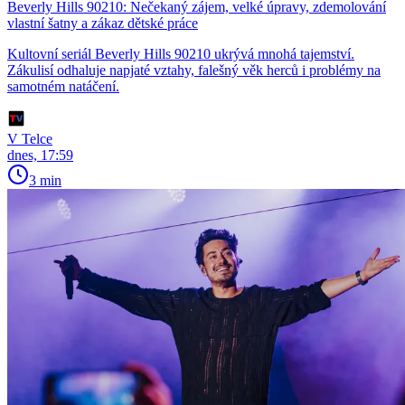
Beverly Hills 90210: Nečekaný zájem, velké úpravy, zdemolování
vlastní šatny a zákaz dětské práce
Kultovní seriál Beverly Hills 90210 ukrývá mnohá tajemství.
Zákulisí odhaluje napjaté vztahy, falešný věk herců i problémy na
samotném natáčení.
V Telce
dnes, 17:59
3 min