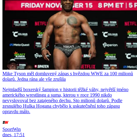
Mike Tyson měl domluvený zápas s hvězdou WWE za 100 milionů
dolarů. Jedna rána ale vše zrušila
Nejmladší boxerský šampion v historii těžké váhy, největší jméno
amerického wrestlingu a suma, kterou v roce 1990 nikdo
nevyslovoval bez zatajeného dechu. Sto milionů dolarů. Podle
zesnulého Hulka Hogana chybělo k uskutečnění toho zápasu
opravdu málo.
SportWin
dnes, 17:51