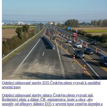
Odpůrci plánované stavby D35 Českým rájem vyzvali k opuštění
severní trasy
Odpůrci plánované stavby silnice Českým rájem vyzvali stát,
Ředitelství silnic a dálnic ČR, ministerstva, kraje a obce, aby
upustily od přípravy dálnice D35 v severní trase cenným územím a