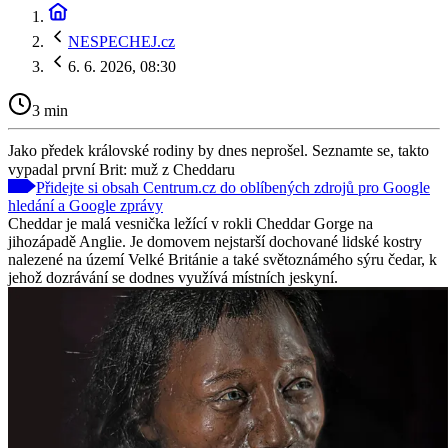
NESPECHEJ.cz
6. 6. 2026, 08:30
3 min
Jako předek královské rodiny by dnes neprošel. Seznamte se, takto
vypadal první Brit: muž z Cheddaru
Přidejte si obsah Centrum.cz do oblíbených zdrojů pro Google
hledání a Google zprávy
Cheddar je malá vesnička ležící v rokli Cheddar Gorge na
jihozápadě Anglie. Je domovem nejstarší dochované lidské kostry
nalezené na území Velké Británie a také světoznámého sýru čedar, k
jehož dozrávání se dodnes využívá místních jeskyní.