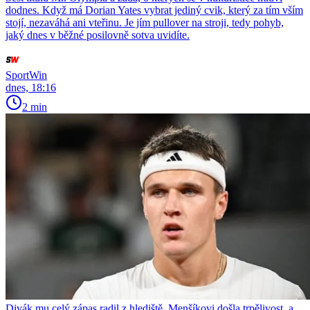
dodnes. Když má Dorian Yates vybrat jediný cvik, který za tím vším
stojí, nezaváhá ani vteřinu. Je jím pullover na stroji, tedy pohyb,
jaký dnes v běžné posilovně sotva uvidíte.
SportWin
dnes, 18:16
2 min
Divák mu celý zápas radil z hlediště. Menšíkovi došla trpělivost, a