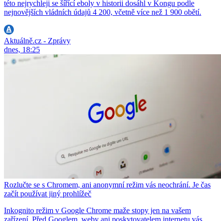
této nejrychleji se šířící eboly v historii dosáhl v Kongu podle
nejnovějších vládních údajů 4 200, včetně více než 1 900 obětí.
Aktuálně.cz - Zprávy
dnes, 18:25
Rozlučte se s Chromem, ani anonymní režim vás neochrání. Je čas
začít používat jiný prohlížeč
Inkognito režim v Google Chrome maže stopy jen na vašem
zařízení. Před Googlem, weby ani poskytovatelem internetu vás