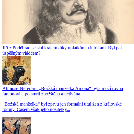
Jiří z Poděbrad se stal králem díky úplatkům a intrikám. Byl pak
úspěšným vládcem?
Ahmose-Nefertari: „Božská manželka Amona“ byla mocí rovna
faraonovi a po smrti zbožštěna a uctívána
​​​​​​​„Božská manželka“ byl zprvu jen formální titul žen z královské
rodiny. Časem však jeho nositelky...