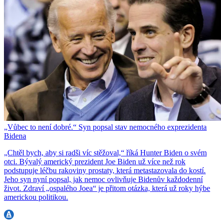
„Vůbec to není dobré.“ Syn popsal stav nemocného exprezidenta
Bidena
„Chtěl bych, aby si radši víc stěžoval,“ říká Hunter Biden o svém
otci. Bývalý americký prezident Joe Biden už více než rok
podstupuje léčbu rakoviny prostaty, která metastazovala do kostí.
Jeho syn nyní popsal, jak nemoc ovlivňuje Bidenův každodenní
život. Zdraví „ospalého Joea“ je přitom otázka, která už roky hýbe
americkou politikou.