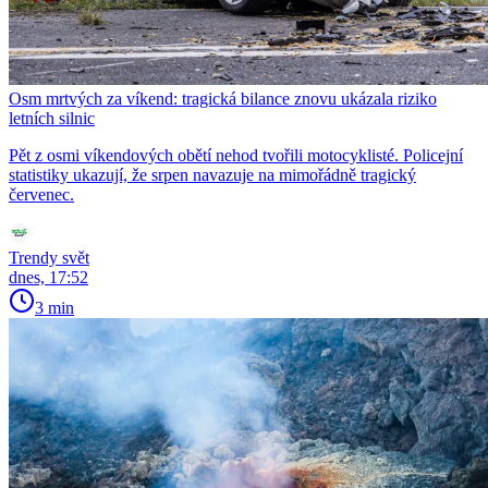
Osm mrtvých za víkend: tragická bilance znovu ukázala riziko
letních silnic
Pět z osmi víkendových obětí nehod tvořili motocyklisté. Policejní
statistiky ukazují, že srpen navazuje na mimořádně tragický
červenec.
Trendy svět
dnes, 17:52
3 min