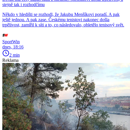
stejně tak i rozhodčímu
Někdo v hledišti se rozhodl, že Jakubu Menšíkovi poradí. A pak
ještě jednou. A pak zase. Českému tenistovi nakonec došla
trpělivost, zamířil k síti a to, co následovalo, obletělo tenisový svět.
SportWin
dnes, 18:16
2 min
Reklama