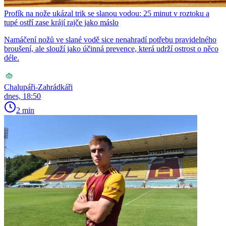
Profík na nože ukázal trik se slanou vodou: 25 minut v roztoku a
tupé ostří zase krájí rajče jako máslo
Namáčení nožů ve slané vodě sice nenahradí potřebu pravidelného
broušení, ale slouží jako účinná prevence, která udrží ostrost o něco
déle.
Chalupáři-Zahrádkáři
dnes, 18:50
2 min