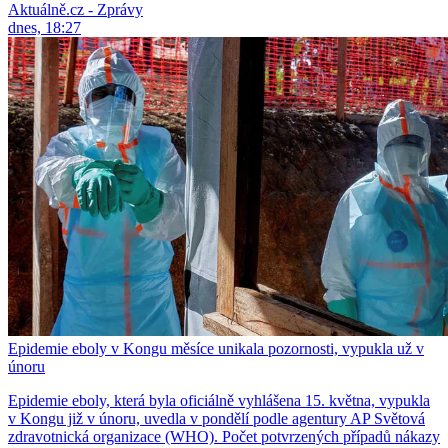
Aktuálně.cz - Zprávy
dnes, 18:27
Epidemie eboly v Kongu měsíce unikala pozornosti, vypukla už v
únoru
Epidemie eboly, která byla oficiálně vyhlášena 15. května, vypukla
v Kongu již v únoru, uvedla v pondělí podle agentury AP Světová
zdravotnická organizace (WHO). Počet potvrzených případů nákazy