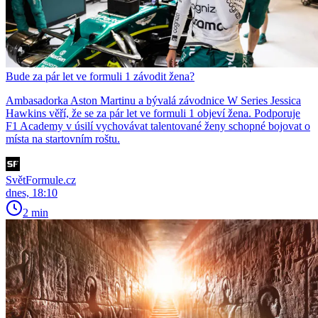
Bude za pár let ve formuli 1 závodit žena?
Ambasadorka Aston Martinu a bývalá závodnice W Series Jessica
Hawkins věří, že se za pár let ve formuli 1 objeví žena. Podporuje
F1 Academy v úsilí vychovávat talentované ženy schopné bojovat o
místa na startovním roštu.
SvětFormule.cz
dnes, 18:10
2 min