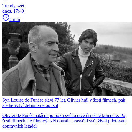
Trendy svět
dnes, 17:49
2 min
Syn Louise de Funèse slaví 77 let. Olivier hrál v šesti filmech, pak
ale herectví definitivně opustil
Olivier de Funès natáčel po boku svého otce úspěšné komedie. Po
šesti filmech ale filmový svět opustil a zasvětil svůj život pilotování
dopravních letadel.