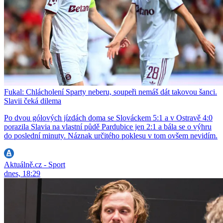
Fukal: Chlácholení Sparty neberu, soupeři nemáš dát takovou šanci.
Slavii čeká dilema
Po dvou gólových jízdách doma se Slováckem 5:1 a v Ostravě 4:0
porazila Slavia na vlastní půdě Pardubice jen 2:1 a bála se o výhru
do poslední minuty. Náznak určitého poklesu v tom ovšem nevidím.
Aktuálně.cz - Sport
dnes, 18:29