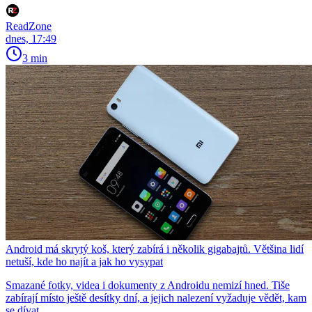
ReadZone
dnes, 17:49
3 min
Android má skrytý koš, který zabírá i několik gigabajtů. Většina lidí
netuší, kde ho najít a jak ho vysypat
Smazané fotky, videa i dokumenty z Androidu nemizí hned. Tiše
zabírají místo ještě desítky dní, a jejich nalezení vyžaduje vědět, kam
se dívat.