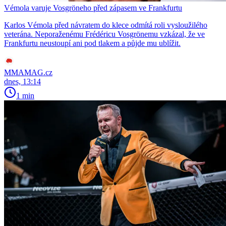
Vémola varuje Vosgröneho před zápasem ve Frankfurtu
Karlos Vémola před návratem do klece odmítá roli vysloužilého
veterána. Neporaženému Frédéricu Vosgrönemu vzkázal, že ve
Frankfurtu neustoupí ani pod tlakem a půjde mu ublížit.
MMAMAG.cz
dnes, 13:14
1 min