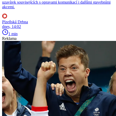
uzavírek souvisejících s opravami komunikací i dalšími stavebními
akcemi.
Plzeňská Drbna
dnes, 14:02
1 min
Reklama