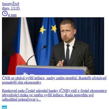
SportyŽivě
dnes, 13:35
4 min
ČNB se obává vyšší inflace, sazby zatím nemění. Bankéři očekávají
pomalejší růst ekonomiky
Bankovní rada České národní banky (ČNB) vidí v české ekonomice
převažující rizika ve směru vyšší inflace. Rada potvrdila své
odhodlání pokračovat v...