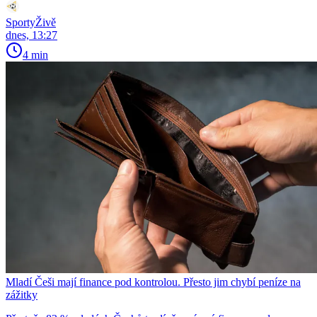
SportyŽivě
dnes, 13:27
4 min
Mladí Češi mají finance pod kontrolou. Přesto jim chybí peníze na
zážitky