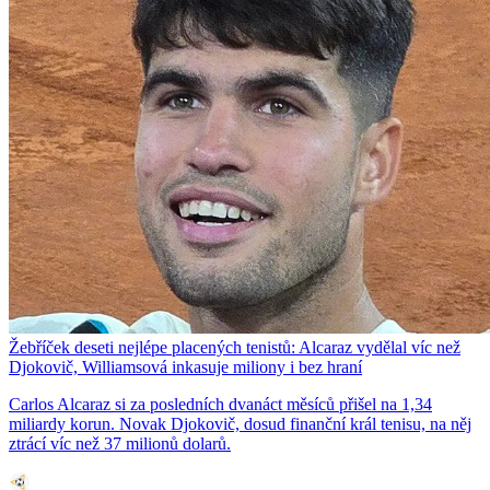
Žebříček deseti nejlépe placených tenistů: Alcaraz vydělal víc než
Djokovič, Williamsová inkasuje miliony i bez hraní
Carlos Alcaraz si za posledních dvanáct měsíců přišel na 1,34
miliardy korun. Novak Djokovič, dosud finanční král tenisu, na něj
ztrácí víc než 37 milionů dolarů.