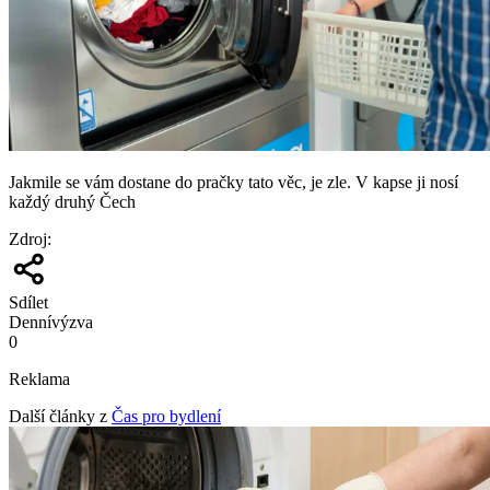
Jakmile se vám dostane do pračky tato věc, je zle. V kapse ji nosí
každý druhý Čech
Zdroj
:
Sdílet
Denní
výzva
0
Reklama
Další články z
Čas pro bydlení