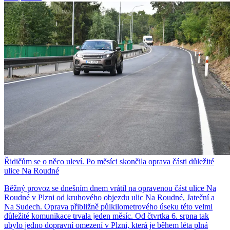
Řidičům se o něco uleví. Po měsíci skončila oprava části důležité
ulice Na Roudné
Běžný provoz se dnešním dnem vrátil na opravenou část ulice Na
Roudné v Plzni od kruhového objezdu ulic Na Roudné, Jateční a
Na Sudech. Oprava přibližně půlkilometrového úseku této velmi
důležité komunikace trvala jeden měsíc. Od čtvrtka 6. srpna tak
ubylo jedno dopravní omezení v Plzni, která je během léta plná