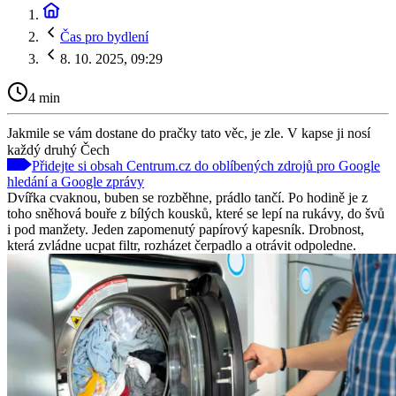
Čas pro bydlení
8. 10. 2025, 09:29
4 min
Jakmile se vám dostane do pračky tato věc, je zle. V kapse ji nosí
každý druhý Čech
Přidejte si obsah Centrum.cz do oblíbených zdrojů pro Google
hledání a Google zprávy
Dvířka cvaknou, buben se rozběhne, prádlo tančí. Po hodině je z
toho sněhová bouře z bílých kousků, které se lepí na rukávy, do švů
i pod manžety. Jeden zapomenutý papírový kapesník. Drobnost,
která zvládne ucpat filtr, rozházet čerpadlo a otrávit odpoledne.