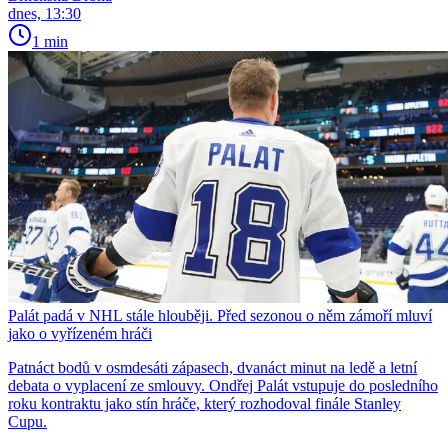
dnes, 13:30
1 min
Palát padá v NHL stále hlouběji. Před sezonou o něm zámoří mluví
jako o vyřízeném hráči
Patnáct bodů v osmdesáti zápasech, dvanáct minut na ledě a letní
debata o vyplacení ze smlouvy. Ondřej Palát vstupuje do posledního
roku kontraktu jako stín hráče, který rozhodoval finále Stanley
Cupu.