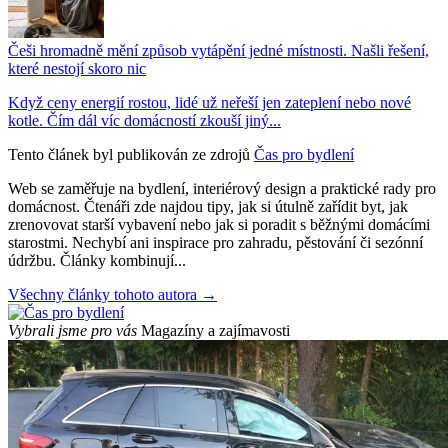
Češi hromadně mění způsob vytápění jedné místnosti. Našli řešení,
které nestojí skoro nic
Když ceny energií rostou, lidé už neřeší jen zateplení nebo nové
kotle. Čím dál víc domácností zkouší jiný...
Tento článek byl publikován ze zdrojů
Čas pro bydlení
Web se zaměřuje na bydlení, interiérový design a praktické rady pro
domácnost. Čtenáři zde najdou tipy, jak si útulně zařídit byt, jak
zrenovovat starší vybavení nebo jak si poradit s běžnými domácími
starostmi. Nechybí ani inspirace pro zahradu, pěstování či sezónní
údržbu. Články kombinují...
Všechny články tohoto autora →
Vybrali jsme pro vás
Magazíny a zajímavosti