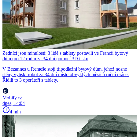
Zedníci jsou minulostí: 3 lidé s tablety postavili ve Francii bytový
dům pro 12 rodin za 34 dní pomocí 3D tisku
V Bezannes u Remeše stojí třípodlažní bytový dům, jehož nosné
stěny vytiskl robot za 34 dní místo obvyklých měsíců ruční práce.
Řídili to 3 operátoři s tablety.
Mobify.cz
dnes, 14:04
4 min