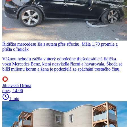
Řidička mercedesu šla s autem přes střechu. Měla 1,70 promile a
přišla o řidičák
Vážnou nehodu zažila v úterý odpoledne třiašedesátiletá řidička
vozu Mercedes Benz, která nezvládla řízení a havarovala. Škoda se
blíží milionu korun a žena je podezřelá ze spáchání trestného činu.
Jihlavská Drbna
dnes, 14:06
1 min