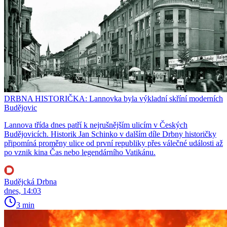
DRBNA HISTORIČKA: Lannovka byla výkladní skříní moderních
Budějovic
Lannova třída dnes patří k nejrušnějším ulicím v Českých
Budějovicích. Historik Jan Schinko v dalším díle Drbny historičky
připomíná proměny ulice od první republiky přes válečné události až
po vznik kina Čas nebo legendárního Vatikánu.
Budějcká Drbna
dnes, 14:03
3 min