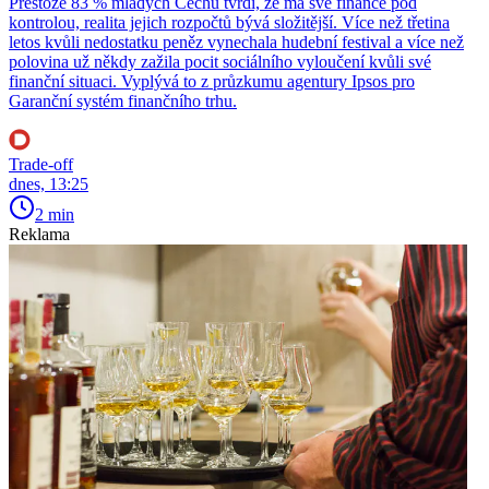
Přestože 83 % mladých Čechů tvrdí, že má své finance pod
kontrolou, realita jejich rozpočtů bývá složitější. Více než třetina
letos kvůli nedostatku peněz vynechala hudební festival a více než
polovina už někdy zažila pocit sociálního vyloučení kvůli své
finanční situaci. Vyplývá to z průzkumu agentury Ipsos pro
Garanční systém finančního trhu.
Trade-off
dnes, 13:25
2 min
Reklama