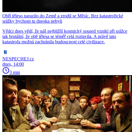
Obří těleso narazilo do Země a zrodil se Měsíc. Bez katastrofické
srážky bychom tu dneska nebyli
Vědci dnes vědí, že náš nejbližší kosmický soused vznikl při srážce
tak brutální, že obě tělesa se téměř celá roztavila. A právě tato
katastrofa možná zachránila budoucnost celé civilizace.
NESPECHEJ.cz
dnes, 14:00
3 min