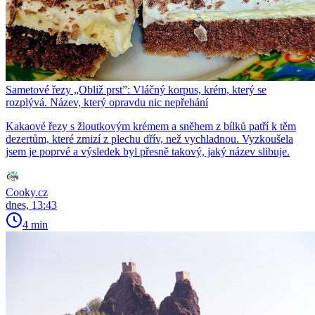
Sametové řezy „Obliž prst”: Vláčný korpus, krém, který se
rozplývá. Název, který opravdu nic nepřehání
Kakaové řezy s žloutkovým krémem a sněhem z bílků patří k těm
dezertům, které zmizí z plechu dřív, než vychladnou. Vyzkoušela
jsem je poprvé a výsledek byl přesně takový, jaký název slibuje.
Cooky.cz
dnes, 13:43
4 min