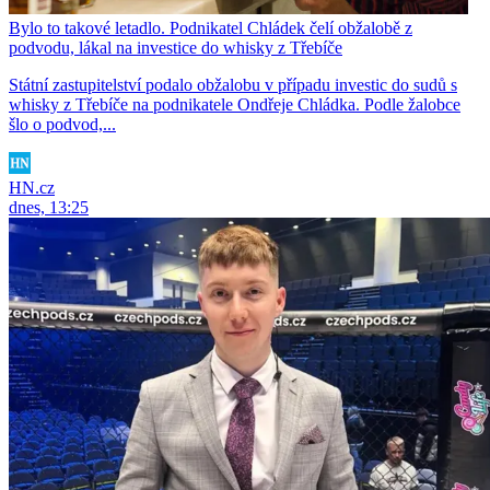
Bylo to takové letadlo. Podnikatel Chládek čelí obžalobě z
podvodu, lákal na investice do whisky z Třebíče
Státní zastupitelství podalo obžalobu v případu investic do sudů s
whisky z Třebíče na podnikatele Ondřeje Chládka. Podle žalobce
šlo o podvod,...
HN.cz
dnes, 13:25