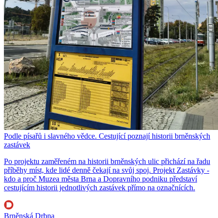
Podle písařů i slavného vědce. Cestující poznají historii brněnských
zastávek
Po projektu zaměřeném na historii brněnských ulic přichází na řadu
příběhy míst, kde lidé denně čekají na svůj spoj. Projekt Zastávky -
kdo a proč Muzea města Brna a Dopravního podniku představí
cestujícím historii jednotlivých zastávek přímo na označnících.
Brněnská Drbna