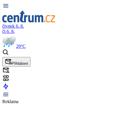
čtvrtek 6. 8.
čt 6. 8.
29°C
Přihlášení
Reklama