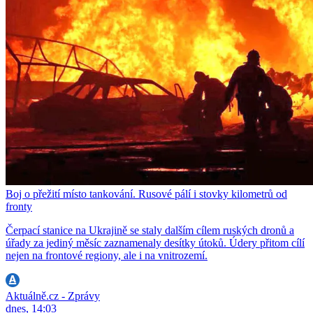
Boj o přežití místo tankování. Rusové pálí i stovky kilometrů od
fronty
Čerpací stanice na Ukrajině se staly dalším cílem ruských dronů a
úřady za jediný měsíc zaznamenaly desítky útoků. Údery přitom cílí
nejen na frontové regiony, ale i na vnitrozemí.
Aktuálně.cz - Zprávy
dnes, 14:03