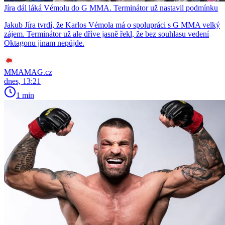
Jíra dál láká Vémolu do G MMA. Terminátor už nastavil podmínku
Jakub Jíra tvrdí, že Karlos Vémola má o spolupráci s G MMA velký
zájem. Terminátor už ale dříve jasně řekl, že bez souhlasu vedení
Oktagonu jinam nepůjde.
MMAMAG.cz
dnes, 13:21
1 min