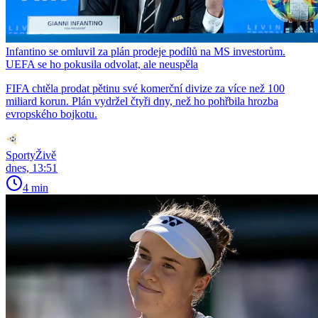
Infantino se omluvil za plán prodeje podílů na MS investorům.
UEFA se ho pokusila odvolat, ale neuspěla
FIFA chtěla prodat pětinu své komerční divize za více než 100
miliard korun. Plán vydržel čtyři dny, než ho pohřbila hrozba
evropského bojkotu.
SportyŽivě
dnes, 13:51
4 min