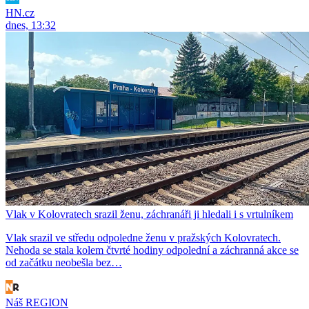
HN.cz
dnes, 13:32
Vlak v Kolovratech srazil ženu, záchranáři ji hledali i s vrtulníkem
Vlak srazil ve středu odpoledne ženu v pražských Kolovratech.
Nehoda se stala kolem čtvrté hodiny odpolední a záchranná akce se
od začátku neobešla bez…
Náš REGION