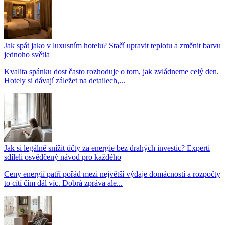
Jak spát jako v luxusním hotelu? Stačí upravit teplotu a změnit barvu
jednoho světla
Kvalita spánku dost často rozhoduje o tom, jak zvládneme celý den.
Hotely si dávají záležet na detailech,...
Jak si legálně snížit účty za energie bez drahých investic? Experti
sdíleli osvědčený návod pro každého
Ceny energií patří pořád mezi největší výdaje domácností a rozpočty
to cítí čím dál víc. Dobrá zpráva ale...