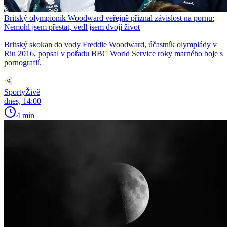
Britský olympionik Woodward veřejně přiznal závislost na pornu:
Nemohl jsem přestat, vedl jsem dvojí život
Britský skokan do vody Freddie Woodward, účastník olympiády v
Riu 2016, popsal v pořadu BBC World Service roky marného boje s
pornografií.
SportyŽivě
dnes, 14:00
4 min