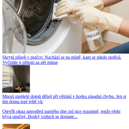
Skrytá plíseň v pračce: Nachází se na místě, kam se nikdo nedívá.
Vyčistíte ji přitom za pět minut
Mnozí majitelé domů dělají při větrání v horku zásadní chybu. Jen si
tím doma topí ještě víc
Otevřít okna uprostřed parného dne zní sice rozumně, jenže efekt
bývá opačný. Horký vzduch se dostane...