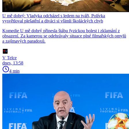
U mě dobrý: Vladyka odcházel s ledem na tváři, Polívka
vysvětloval plešatění a diváci si všimli školáckých chyb
Komedie U mě dobrý přinesla štábu fyzickou bolest i zklamání z
obsazení. Za kamerou se odehrávaly situace plné filmařských omylů
a zajímavých paradoxů.
V Telce
dnes, 13:58
4 min