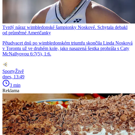
Tvrdý náraz wimbledonské šampionky Noskové. Schytala debakl
od průměrné Američanky
Pětadvacet dnů po wimbledonském triumfu skončila Linda Nosková
v Torontu už ve druhém kole, jako nasazená šestka prohrála s Caty
McNallyovou 6:7(5), 1:6.
SportyŽivě
dnes, 13:49
3 min
Reklama