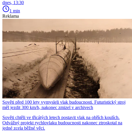
dnes, 13:30
1 min
Reklama
Sověti před 100 lety vymysleli vlak budoucnosti. Futuristický stroj
měl jezdit 300 km/h, nakonec zmizel v archivech
Sověti chtěli ve třicátých letech postavit vlak na obřích koulích.
Odvážný projekt rychlovlaku budoucnosti nakonec ztroskotal na
jedné zcela běžné věci.