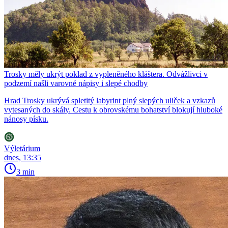
Trosky měly ukrýt poklad z vypleněného kláštera. Odvážlivci v
podzemí našli varovné nápisy i slepé chodby
Hrad Trosky ukrývá spletitý labyrint plný slepých uliček a vzkazů
vytesaných do skály. Cestu k obrovskému bohatství blokují hluboké
nánosy písku.
Výletárium
dnes, 13:35
3 min