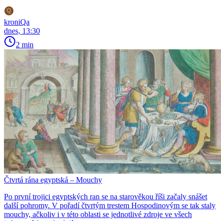
kroniQa
dnes, 13:30
2 min
Čtvrtá rána egyptská – Mouchy
Po první trojici egyptských ran se na starověkou říši začaly snášet
další pohromy. V pořadí čtvrtým trestem Hospodinovým se tak staly
mouchy, ačkoliv i v této oblasti se jednotlivé zdroje ve všech