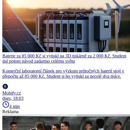
Baterie za 85 000 Kč si vytiskl na 3D tiskárně za 2 000 Kč. Student
dal potom návod zadarmo celému světu
Komerční laboratorní článek pro výzkum průtočných baterií stojí v
přepočtu až 85 000 Kč. Student si ho vytiskl za necelé dva tisíce.
Mobify.cz
dnes, 18:03
4 min
Reklama