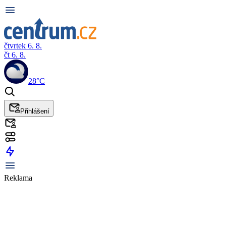
čtvrtek 6. 8.
čt 6. 8.
28°C
Přihlášení
Reklama