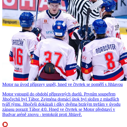
Motor na úvod přípravy uspěl, hned ve čtvrtek se poměří s Jihlavou
Motor vstoupil do období přípravných duelů. Prvním soupeřem
Jihočechů byl Tábor. Zejména domácí útok byl složen z mladších
tváří týmu. Jihočeši dokázali i díky dvěma brzkým trefám v úvodu
zápasu porazit Tábor 4:0. Hned ve čtvrtek se Motor představí v
Budvar aréně znovu - tentokrát proti Jihlavě.