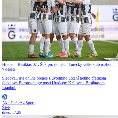
Hradec - Besiktas 0:1. Šok pro domácí. Turecký velkoklub rozhodl i
v deseti
Sledovali jste online přenos z úvodního utkání třetího předkola
fotbalové Evropské ligy mezi Hradcem Králové a Besiktasem
Istanbul.
Aktuálně.cz - Sport
Živě
dnes, 17:28