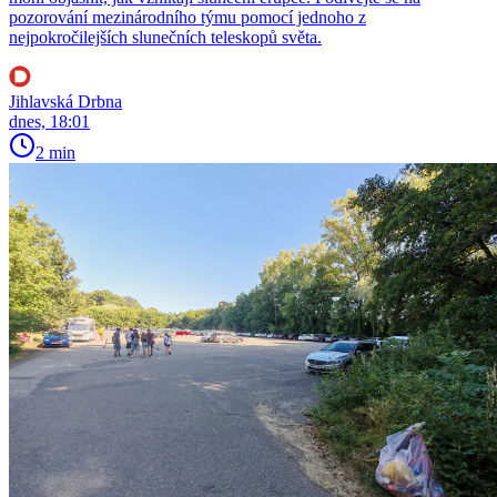
pozorování mezinárodního týmu pomocí jednoho z
nejpokročilejších slunečních teleskopů světa.
Jihlavská Drbna
dnes, 18:01
2 min