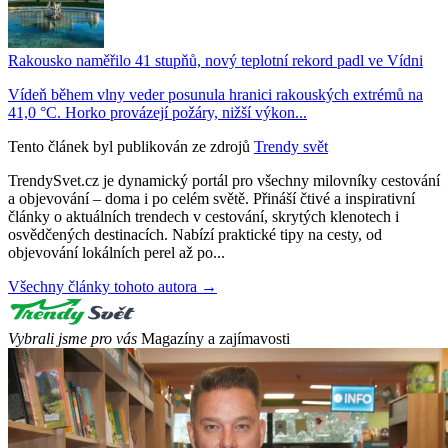
Rakousko naměřilo 41 stupňů, nový teplotní rekord padl ve Vídni
Vídeň během vlny veder posunula hranici rakouských extrémů na
41,0 °C. Horko provázejí požáry, nižší výkon...
Tento článek byl publikován ze zdrojů
Trendy svět
TrendySvet.cz je dynamický portál pro všechny milovníky cestování
a objevování – doma i po celém světě. Přináší čtivé a inspirativní
články o aktuálních trendech v cestování, skrytých klenotech i
osvědčených destinacích. Nabízí praktické tipy na cesty, od
objevování lokálních perel až po...
Všechny články tohoto autora →
Vybrali jsme pro vás
Magazíny a zajímavosti