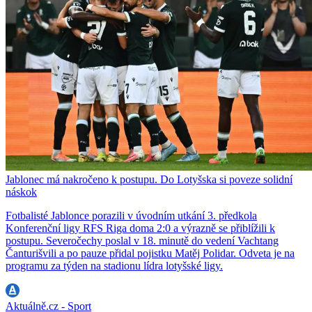
Jablonec má nakročeno k postupu. Do Lotyšska si poveze solidní
náskok
Fotbalisté Jablonce porazili v úvodním utkání 3. předkola
Konferenční ligy RFS Riga doma 2:0 a výrazně se přiblížili k
postupu. Severočechy poslal v 18. minutě do vedení Vachtang
Čanturišvili a po pauze přidal pojistku Matěj Polidar. Odveta je na
programu za týden na stadionu lídra lotyšské ligy.
Aktuálně.cz - Sport