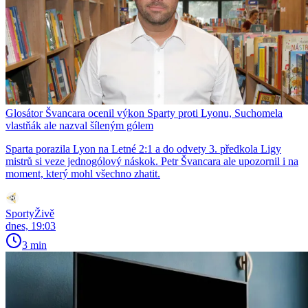
Glosátor Švancara ocenil výkon Sparty proti Lyonu, Suchomela
vlastňák ale nazval šíleným gólem
Sparta porazila Lyon na Letné 2:1 a do odvety 3. předkola Ligy
mistrů si veze jednogólový náskok. Petr Švancara ale upozornil i na
moment, který mohl všechno zhatit.
SportyŽivě
dnes, 19:03
3 min