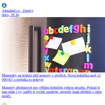
Aktuálně.cz - Zprávy
dnes, 18:36
Magnetky na lednici ničí senzory v dveřích. Nová lednička stojí 12
000 Kč a pojistka to nekryje
Magnety představují pro většinu ledniček velkou hrozbu. Pokud je
tam máte i vy, raději je rychle sundejte, protože jinak přijdete o plno
peněz.