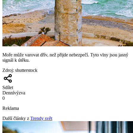
Moře může varovat dřív, než přijde nebezpečí. Tyto vlny jsou jasný
signál k útěku.
Zdroj
:
shutterstock
Sdílet
Denní
výzva
0
Reklama
Další články z
Trendy svět