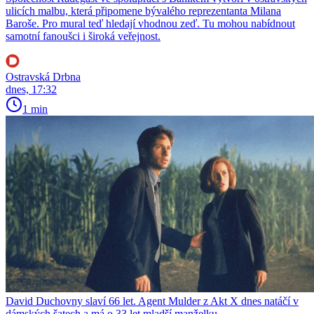
ulicích malbu, která připomene bývalého reprezentanta Milana
Baroše. Pro mural teď hledají vhodnou zeď. Tu mohou nabídnout
samotní fanoušci i široká veřejnost.
Ostravská Drbna
dnes, 17:32
1 min
David Duchovny slaví 66 let. Agent Mulder z Akt X dnes natáčí v
dámských šatech a má o 33 let mladší manželku