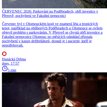
ČERVENEC 2026: Parkování na Poděbradech, obří investice v
Přerově, pochybení ve Fakultní nemocnici
Červenec byl v Olomouckém kraji ve znamení léta a tropických
tepot, například na oblíbených Poděbradech u Olomouce se ovšem
objevil problém s parkováním. V Přerově se chystá obří investice a
Fakultní nemocnice Olomouc po měsících odmítání přiznala
pochybení v kauze defibrilátorů, dostali je i pacienti, kteří je
nepotřebovali.
Hanácká Drbna
dnes, 17:57
5 min