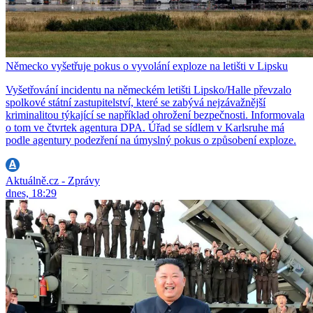
Německo vyšetřuje pokus o vyvolání exploze na letišti v Lipsku
Vyšetřování incidentu na německém letišti Lipsko/Halle převzalo
spolkové státní zastupitelství, které se zabývá nejzávažnější
kriminalitou týkající se například ohrožení bezpečnosti. Informovala
o tom ve čtvrtek agentura DPA. Úřad se sídlem v Karlsruhe má
podle agentury podezření na úmyslný pokus o způsobení exploze.
Aktuálně.cz - Zprávy
dnes, 18:29