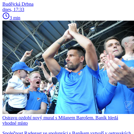
Budějcká Drbna
dnes, 17:33
3 min
Ostravu ozdobí nový mural s Milanem Barošem. Baník hledá
vhodné místo
Společnost Radegast ve spolupráci s Baníkem vytvoří v ostravských