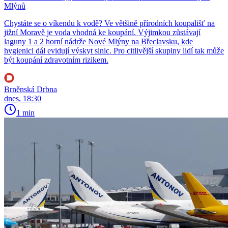
Mlýnů
Chystáte se o víkendu k vodě? Ve většině přírodních koupališť na
jižní Moravě je voda vhodná ke koupání. Výjimkou zůstávají
laguny 1 a 2 horní nádrže Nové Mlýny na Břeclavsku, kde
hygienici dál evidují výskyt sinic. Pro citlivější skupiny lidí tak může
být koupání zdravotním rizikem.
Brněnská Drbna
dnes, 18:30
1 min