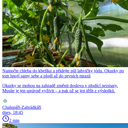
Namočte chleba do kbelíku a přidejte půl lahvičky jódu. Okurky po
tom hnojí samy sebe a plodí až do prvních mrazů
Okurky se mohou na zahradě změnit doslova v plodící nezmary.
Musíte je jen správně vyživit – a pak už se jen těšit z výsledků.
Chalupáři-Zahrádkáři
dnes, 18:45
2 min