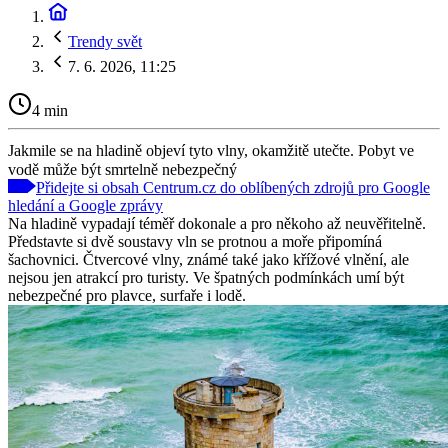
Trendy svět
7. 6. 2026, 11:25
4 min
Jakmile se na hladině objeví tyto vlny, okamžitě utečte. Pobyt ve
vodě může být smrtelně nebezpečný
Přidejte si obsah Centrum.cz do oblíbených zdrojů pro Google
hledání a Google zprávy
Na hladině vypadají téměř dokonale a pro někoho až neuvěřitelně.
Představte si dvě soustavy vln se protnou a moře připomíná
šachovnici. Čtvercové vlny, známé také jako křížové vlnění, ale
nejsou jen atrakcí pro turisty. Ve špatných podmínkách umí být
nebezpečné pro plavce, surfaře i lodě.