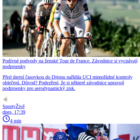
Podivné podvody na ženské Tour de France. Závodnice si vycpávají
podprsenky
Před úterní časovkou do Dijonu nařídila UCI mimořádné kontroly
oblečení. Důvod? Podezření, že si některé závodnice upravují
podprsenky pro aerodynamický zisk.
SportyŽivě
dnes, 17:39
4 min