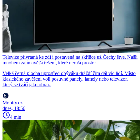
Televize přivrtaná ke zdi i postavená na skříňce už Čechy štve. Našli
mnohem zajímavější řešení, které neruší prostor
Velká černá plocha uprostřed obýváku dráždí čím dál víc lidí. Místo
klasického zavěšení volí posuvné panely, lamely nebo televizor,
který se tváří jako obraz.
Mobify.cz
dnes, 18:56
4 min