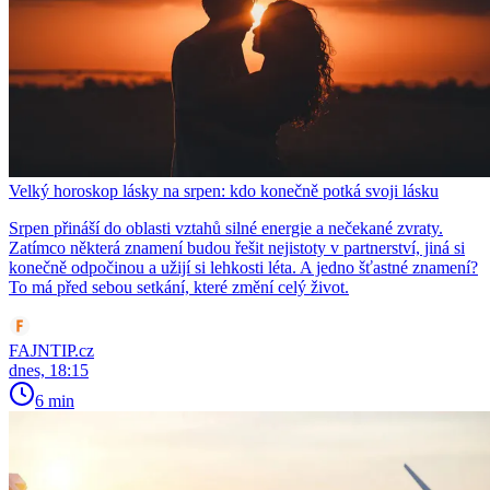
Velký horoskop lásky na srpen: kdo konečně potká svoji lásku
Srpen přináší do oblasti vztahů silné energie a nečekané zvraty.
Zatímco některá znamení budou řešit nejistoty v partnerství, jiná si
konečně odpočinou a užijí si lehkosti léta. A jedno šťastné znamení?
To má před sebou setkání, které změní celý život.
FAJNTIP.cz
dnes, 18:15
6 min