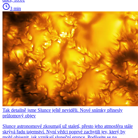
3 min
Tak detailně jsme Slunce ještě neviděli. Nové snímky přinesly
průlomový objev
Slunce astronomové zkoumají už staletí, přesto jeho atmosféra stále
skrývá řadu tajemství. Nyní vědci poprvé zachytili jev, který by
mohl objasnit, jak vznikají sluneční erupce. Podívejte se na