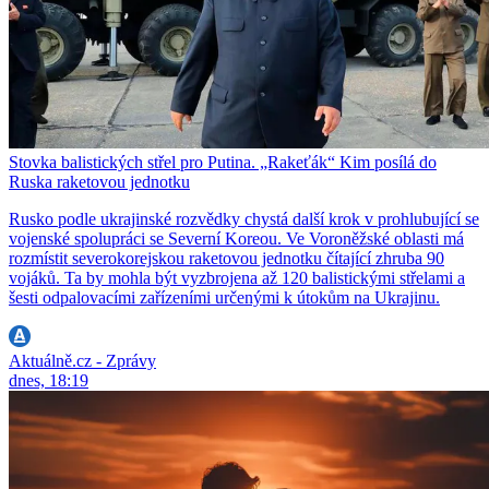
Stovka balistických střel pro Putina. „Rakeťák“ Kim posílá do
Ruska raketovou jednotku
Rusko podle ukrajinské rozvědky chystá další krok v prohlubující se
vojenské spolupráci se Severní Koreou. Ve Voroněžské oblasti má
rozmístit severokorejskou raketovou jednotku čítající zhruba 90
vojáků. Ta by mohla být vyzbrojena až 120 balistickými střelami a
šesti odpalovacími zařízeními určenými k útokům na Ukrajinu.
Aktuálně.cz - Zprávy
dnes, 18:19