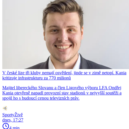
V české lize tři kluby nemají osvětlení, jinde se v zimě netopí. Kania
kritizuje infrastrukturu za 770 milionů
Majitel libereckého Slovanu a člen Ligového výboru LFA Ondřej
Kania otevřeně napadl provozní stav stadionů v nejvyšší soutěži a
spojil ho s budoucí cenou televizních práv.
SportyŽivě
dnes, 17:27
4 min