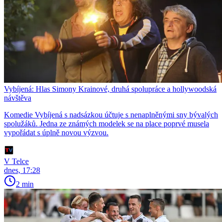
Vybíjená: Hlas Simony Krainové, druhá spolupráce a hollywoodská
návštěva
Komedie Vybíjená s nadsázkou účtuje s nenaplněnými sny bývalých
spolužáků. Jedna ze známých modelek se na place poprvé musela
vypořádat s úplně novou výzvou.
V Telce
dnes, 17:28
2 min