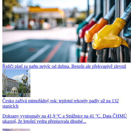
Řidiči platí za naftu nejvíc od dubna. Benzín ale překvapivě zlevnil
Česko zažívá mimořádný rok: teplotní rekordy padly už na 132
stanicích
Doksany vystoupaly na 41,9 °C a Strážnice na 41 °C. Data ČHMÚ
ukazují, že letošní vedra přepisovala dlouhé...