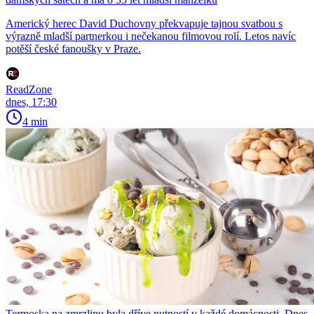
Americký herec David Duchovny překvapuje tajnou svatbou s
výrazně mladší partnerkou i nečekanou filmovou rolí. Letos navíc
potěší české fanoušky v Praze.
ReadZone
dnes, 17:30
4 min
Termoska na zmrzlinu byla dříve nutností v každé domácnosti. Dnes