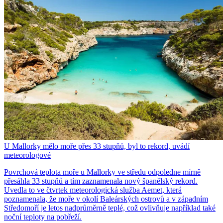
U Mallorky mělo moře přes 33 stupňů, byl to rekord, uvádí
meteorologové
Povrchová teplota moře u Mallorky ve středu odpoledne mírně
přesáhla 33 stupňů a tím zaznamenala nový španělský rekord.
Uvedla to ve čtvrtek meteorologická služba Aemet, která
poznamenala, že moře v okolí Baleárských ostrovů a v západním
Středomoří je letos nadprůměrně teplé, což ovlivňuje například také
noční teploty na pobřeží.