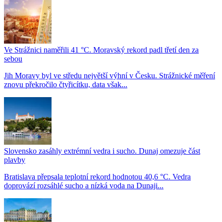
Ve Strážnici naměřili 41 °C. Moravský rekord padl třetí den za
sebou
Jih Moravy byl ve středu největší výhní v Česku. Strážnické měření
znovu překročilo čtyřicítku, data však...
Slovensko zasáhly extrémní vedra i sucho. Dunaj omezuje část
plavby
Bratislava přepsala teplotní rekord hodnotou 40,6 °C. Vedra
doprovází rozsáhlé sucho a nízká voda na Dunaji...