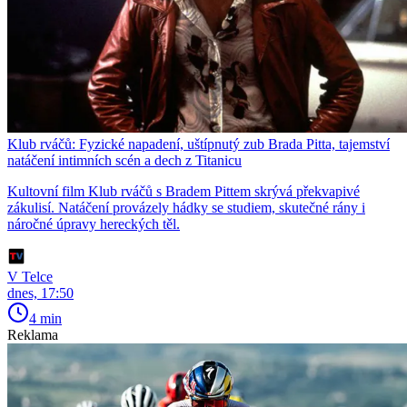
Klub rváčů: Fyzické napadení, uštípnutý zub Brada Pitta, tajemství
natáčení intimních scén a dech z Titanicu
Kultovní film Klub rváčů s Bradem Pittem skrývá překvapivé
zákulisí. Natáčení provázely hádky se studiem, skutečné rány i
náročné úpravy hereckých těl.
V Telce
dnes, 17:50
4 min
Reklama