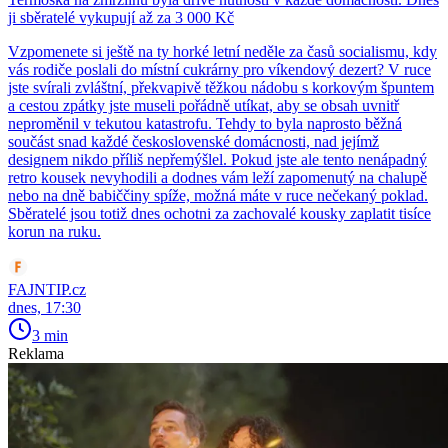
ji sběratelé vykupují až za 3 000 Kč
Vzpomenete si ještě na ty horké letní neděle za časů socialismu, kdy
vás rodiče poslali do místní cukrárny pro víkendový dezert? V ruce
jste svírali zvláštní, překvapivě těžkou nádobu s korkovým špuntem
a cestou zpátky jste museli pořádně utíkat, aby se obsah uvnitř
neproměnil v tekutou katastrofu. Tehdy to byla naprosto běžná
součást snad každé československé domácnosti, nad jejímž
designem nikdo příliš nepřemýšlel. Pokud jste ale tento nenápadný
retro kousek nevyhodili a dodnes vám leží zapomenutý na chalupě
nebo na dně babiččiny spíže, možná máte v ruce nečekaný poklad.
Sběratelé jsou totiž dnes ochotni za zachovalé kousky zaplatit tisíce
korun na ruku.
FAJNTIP.cz
dnes, 17:30
3 min
Reklama