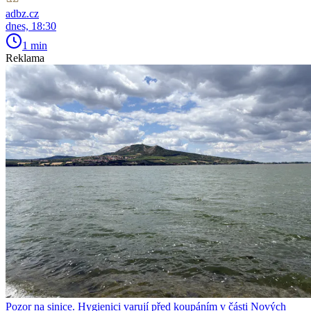
adbz.cz
dnes, 18:30
1 min
Reklama
Pozor na sinice. Hygienici varují před koupáním v části Nových