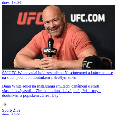
dnes, 18:03
Šéf UFC White vzdal hold zesnulému Nascimentovi a krátce nato se
na sítích pochlubil doutníkem a skvělým dnem
Dana White sdílel na Instagramu smuteční oznámení o smrti
vlastního zápasníka. Zhruba hodinu až dvě poté přidal story s
doutníkem a popiskem „Great Day“.
SportyŽivě
dnes, 18:01