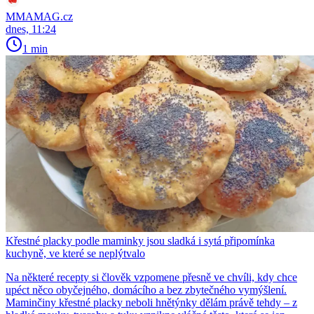
MMAMAG.cz
dnes, 11:24
1 min
Křestné placky podle maminky jsou sladká i sytá připomínka
kuchyně, ve které se neplýtvalo
Na některé recepty si člověk vzpomene přesně ve chvíli, kdy chce
upéct něco obyčejného, domácího a bez zbytečného vymýšlení.
Maminčiny křestné placky neboli hnětýnky dělám právě tehdy – z