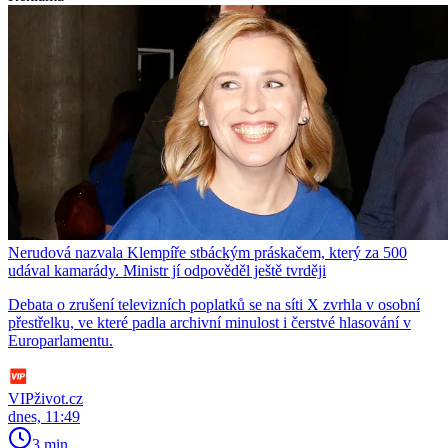
Nerudová nazvala Klempíře stbáckým práskačem, který za 500
udával kamarády. Ministr jí odpověděl ještě tvrději
Debata o zrušení televizních poplatků se na síti X zvrhla v osobní
přestřelku, ve které padla archivní minulost i čerstvé hlasování v
Europarlamentu.
VIPživot.cz
dnes, 11:49
3 min