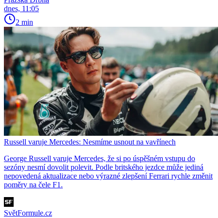
dnes, 11:05
2 min
Russell varuje Mercedes: Nesmíme usnout na vavřínech
George Russell varuje Mercedes, že si po úspěšném vstupu do
sezóny nesmí dovolit polevit. Podle britského jezdce může jediná
nepovedená aktualizace nebo výrazné zlepšení Ferrari rychle změnit
poměry na čele F1.
SvětFormule.cz