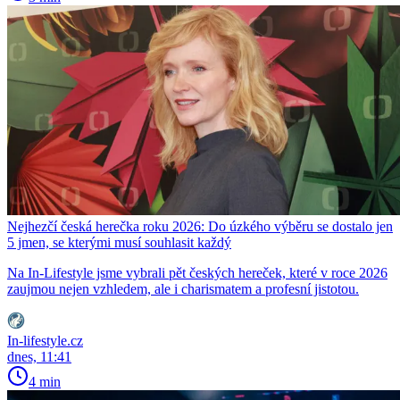
Nejhezčí česká herečka roku 2026: Do úzkého výběru se dostalo jen
5 jmen, se kterými musí souhlasit každý
Na In-Lifestyle jsme vybrali pět českých hereček, které v roce 2026
zaujmou nejen vzhledem, ale i charismatem a profesní jistotou.
In-lifestyle.cz
dnes, 11:41
4 min