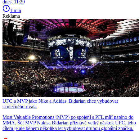
dnes, 11:29
1 min
Reklama
UFC a MVP jako Nike a Adidas. Bidarian chce vybudovat
skutečného rivala
Most Valuable Promotions (MVP) po spojení s PFL míří naplno do
MMA. Šéf MVP Nakisa Bidarian přiznává velký náskok UFC, jeho
cílem je ale během několika let vybudovat druhou globální značku.