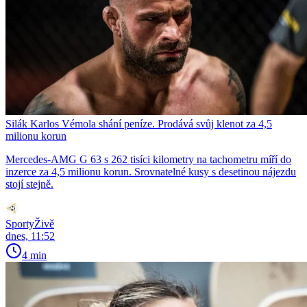
Silák Karlos Vémola shání peníze. Prodává svůj klenot za 4,5
milionu korun
Mercedes-AMG G 63 s 262 tisíci kilometry na tachometru míří do
inzerce za 4,5 milionu korun. Srovnatelné kusy s desetinou nájezdu
stojí stejně.
SportyŽivě
dnes, 11:52
4 min