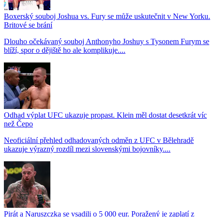
Boxerský souboj Joshua vs. Fury se může uskutečnit v New Yorku.
Britové se brání
Dlouho očekávaný souboj Anthonyho Joshuy s Tysonem Furym se
blíží, spor o dějiště ho ale komplikuje....
Odhad výplat UFC ukazuje propast. Klein měl dostat desetkrát víc
než Čepo
Neoficiální přehled odhadovaných odměn z UFC v Bělehradě
ukazuje výrazný rozdíl mezi slovenskými bojovníky....
Pirát a Naruszczka se vsadili o 5 000 eur. Poražený je zaplatí z