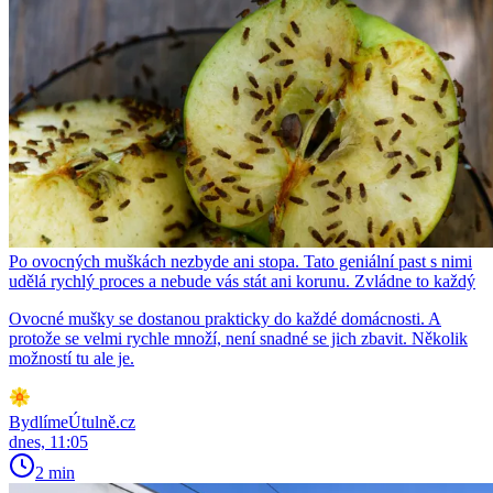
Po ovocných muškách nezbyde ani stopa. Tato geniální past s nimi
udělá rychlý proces a nebude vás stát ani korunu. Zvládne to každý
Ovocné mušky se dostanou prakticky do každé domácnosti. A
protože se velmi rychle množí, není snadné se jich zbavit. Několik
možností tu ale je.
BydlímeÚtulně.cz
dnes, 11:05
2 min