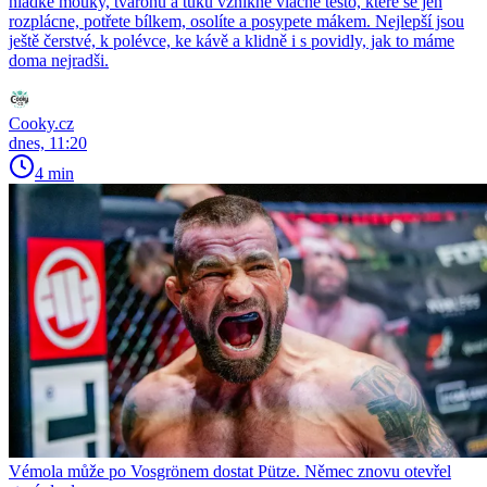
hladké mouky, tvarohu a tuku vznikne vláčné těsto, které se jen
rozplácne, potřete bílkem, osolíte a posypete mákem. Nejlepší jsou
ještě čerstvé, k polévce, ke kávě a klidně i s povidly, jak to máme
doma nejradši.
Cooky.cz
dnes, 11:20
4 min
Vémola může po Vosgrönem dostat Pütze. Němec znovu otevřel