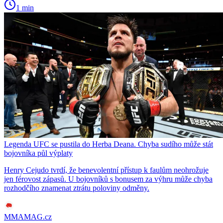
1 min
Legenda UFC se pustila do Herba Deana. Chyba sudího může stát
bojovníka půl výplaty
Henry Cejudo tvrdí, že benevolentní přístup k faulům neohrožuje
jen férovost zápasů. U bojovníků s bonusem za výhru může chyba
rozhodčího znamenat ztrátu poloviny odměny.
MMAMAG.cz