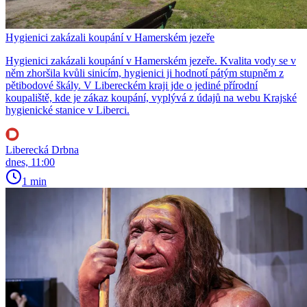
Hygienici zakázali koupání v Hamerském jezeře
Hygienici zakázali koupání v Hamerském jezeře. Kvalita vody se v
něm zhoršila kvůli sinicím, hygienici ji hodnotí pátým stupněm z
pětibodové škály. V Libereckém kraji jde o jediné přírodní
koupaliště, kde je zákaz koupání, vyplývá z údajů na webu Krajské
hygienické stanice v Liberci.
Liberecká Drbna
dnes, 11:00
1 min