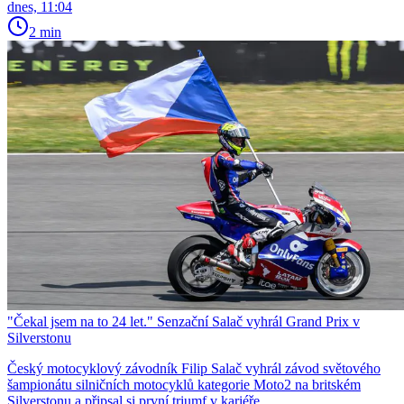
dnes, 11:04
2 min
"Čekal jsem na to 24 let." Senzační Salač vyhrál Grand Prix v
Silverstonu
Český motocyklový závodník Filip Salač vyhrál závod světového
šampionátu silničních motocyklů kategorie Moto2 na britském
Silverstonu a připsal si první triumf v kariéře.