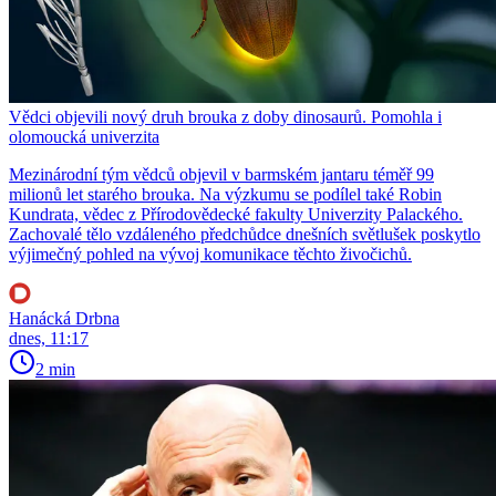
Vědci objevili nový druh brouka z doby dinosaurů. Pomohla i
olomoucká univerzita
Mezinárodní tým vědců objevil v barmském jantaru téměř 99
milionů let starého brouka. Na výzkumu se podílel také Robin
Kundrata, vědec z Přírodovědecké fakulty Univerzity Palackého.
Zachovalé tělo vzdáleného předchůdce dnešních světlušek poskytlo
výjimečný pohled na vývoj komunikace těchto živočichů.
Hanácká Drbna
dnes, 11:17
2 min