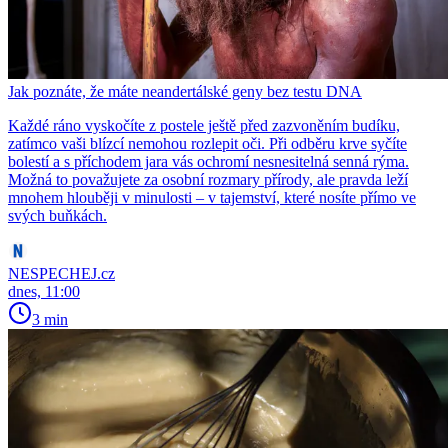
Jak poznáte, že máte neandertálské geny bez testu DNA
Každé ráno vyskočíte z postele ještě před zazvoněním budíku,
zatímco vaši blízcí nemohou rozlepit oči. Při odběru krve syčíte
bolestí a s příchodem jara vás ochromí nesnesitelná senná rýma.
Možná to považujete za osobní rozmary přírody, ale pravda leží
mnohem hlouběji v minulosti – v tajemství, které nosíte přímo ve
svých buňkách.
NESPECHEJ.cz
dnes, 11:00
3 min