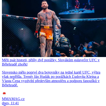
Měli psát historii, přišly dvě porážky. Slovákům galavečer UFC v
Bělehradě zhořkl
Slovensko mělo poprvé dva bojovníky na jedné kartě UFC, výhra
však nepřišla. Trenér Ján Hudák po porážkách Ľudovíta Kleina a
Vlasta Čepa vyzdvihl především atmosféru a podporu fanoušků v
Bělehradě.
MMAMAG.cz
dnes, 11:41