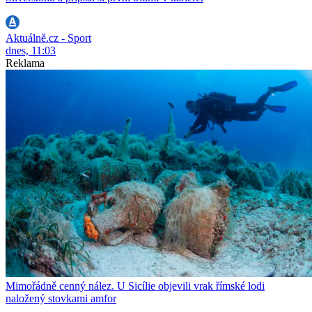
Aktuálně.cz - Sport
dnes, 11:03
Reklama
Mimořádně cenný nález. U Sicílie objevili vrak římské lodi
naložený stovkami amfor