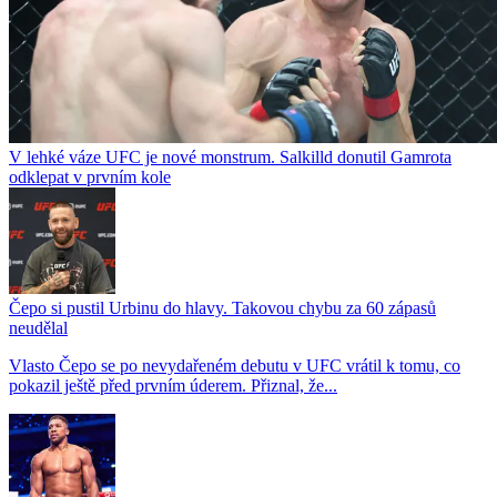
V lehké váze UFC je nové monstrum. Salkilld donutil Gamrota
odklepat v prvním kole
Čepo si pustil Urbinu do hlavy. Takovou chybu za 60 zápasů
neudělal
Vlasto Čepo se po nevydařeném debutu v UFC vrátil k tomu, co
pokazil ještě před prvním úderem. Přiznal, že...