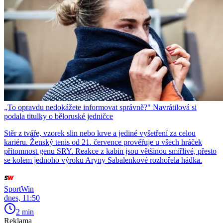
„To opravdu nedokážete informovat správně?" Navrátilová si
podala titulky o běloruské jedničce
Stěr z tváře, vzorek slin nebo krve a jediné vyšetření za celou
kariéru. Ženský tenis od 21. července prověřuje u všech hráček
přítomnost genu SRY. Reakce z kabin jsou většinou smířlivé, přesto
se kolem jednoho výroku Aryny Sabalenkové rozhořela hádka.
SportWin
dnes, 11:50
2 min
Reklama