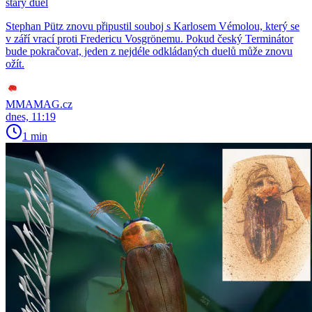
starý duel
Stephan Pütz znovu připustil souboj s Karlosem Vémolou, který se
v září vrací proti Fredericu Vosgrönemu. Pokud český Terminátor
bude pokračovat, jeden z nejdéle odkládaných duelů může znovu
ožít.
MMAMAG.cz
dnes, 11:19
1 min