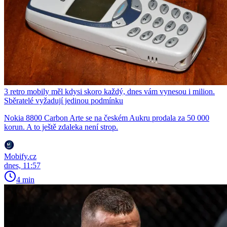
3 retro mobily měl kdysi skoro každý, dnes vám vynesou i milion.
Sběratelé vyžadují jedinou podmínku
Nokia 8800 Carbon Arte se na českém Aukru prodala za 50 000
korun. A to ještě zdaleka není strop.
Mobify.cz
dnes, 11:57
4 min