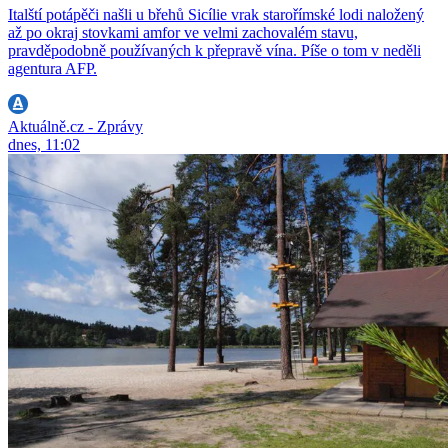
Italští potápěči našli u břehů Sicílie vrak starořímské lodi naložený
až po okraj stovkami amfor ve velmi zachovalém stavu,
pravděpodobně používaných k přepravě vína. Píše o tom v neděli
agentura AFP.
Aktuálně.cz - Zprávy
dnes, 11:02