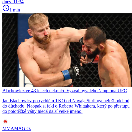
dnes, 11:34
1 min
Blachowicz ve 43 letech nekončí. Vyzval bývalého šampiona UFC
Jan Blachowicz po rychlém TKO od Navaja Stirlinga neřeší odchod
do důchodu. Naopak si řekl o Roberta Whittakera, který po přestupu
do polotěžké váhy hledá další velké jméno.
MMAMAG.cz