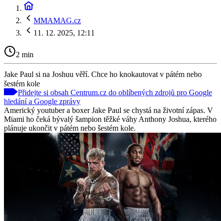
MMAMAG.cz
11. 12. 2025, 12:11
2 min
Jake Paul si na Joshuu věří. Chce ho knokautovat v pátém nebo
šestém kole
Přidejte si obsah Centrum.cz do oblíbených zdrojů pro Google
hledání a Google zprávy
Americký youtuber a boxer Jake Paul se chystá na životní zápas. V
Miami ho čeká bývalý šampion těžké váhy Anthony Joshua, kterého
plánuje ukončit v pátém nebo šestém kole.