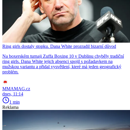
Ring girls dostaly stopku. Dana White prozradil bizarní důvod
Na boxerském turnaji Zuffa Boxing 10 v Dublinu chyběly tradiční
ring girls. Dana White jejich absenci spojil s požadavkem na
mužskou variantu a přidal vysvětlení, které má jeden geografický
problém.
MMAMAG.cz
dnes, 11:14
1 min
Reklama