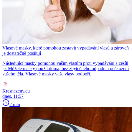
Vlasové masky, které pomohou zastavit vypadávání vlasů a zároveň
je dostatečně posilují
Následující masky pomohou vašim vlasům proti vypadávání a zesílí
je. Můžete masky použít doma, bez zbytečného odpadu a poškození
vašeho těla. Vlasové masky vaše vlasy podpoří.
Krasnezeny.eu
dnes, 11:57
2 min