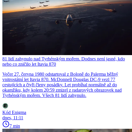
81 lidí zahynulo nad Tyrhénským mořem. Dodnes není jasné, kdo
nebo co zničilo let Itavia 870
Večer 27. června 1980 odstartoval z Boloně do Palerma běžný
vnitrostátní let Itavia 870. McDonnell Douglas DC-9 vezl 77
cestujících a čtyři členy posádky. Let probíhal normálně až do
okamžiku, kdy kolem 20:59 zmizel z radarových obrazovek nad
Tyrhénským mořem. Všech 81 lidí zahynulo.
Kód Enigma
dnes, 11:11
7 min