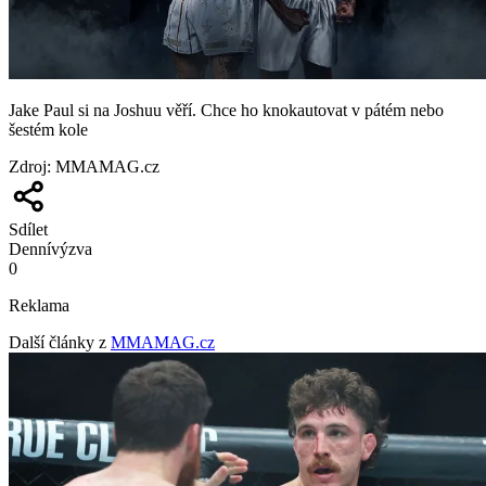
Jake Paul si na Joshuu věří. Chce ho knokautovat v pátém nebo
šestém kole
Zdroj
:
MMAMAG.cz
Sdílet
Denní
výzva
0
Reklama
Další články z
MMAMAG.cz