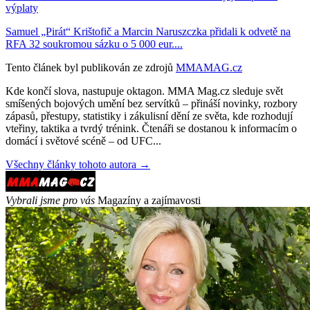
výplaty
Samuel „Pirát“ Krištofič a Marcin Naruszczka přidali k odvetě na
RFA 32 soukromou sázku o 5 000 eur....
Tento článek byl publikován ze zdrojů
MMAMAG.cz
Kde končí slova, nastupuje oktagon. MMA Mag.cz sleduje svět
smíšených bojových umění bez servítků – přináší novinky, rozbory
zápasů, přestupy, statistiky i zákulisní dění ze světa, kde rozhodují
vteřiny, taktika a tvrdý trénink. Čtenáři se dostanou k informacím o
domácí i světové scéně – od UFC...
Všechny články tohoto autora →
Vybrali jsme pro vás
Magazíny a zajímavosti