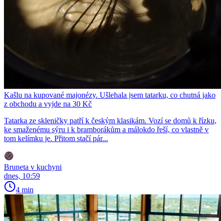
Kašlu na kupované majonézy. Ušlehala jsem tatarku, co chutná jako
z obchodu a vyjde na 30 Kč
Tatarka ze skleničky patří k českým klasikám. Vozí se domů k řízku,
ke smaženému sýru i k bramborákům a málokdo řeší, co vlastně v
tom kelímku je. Přitom stačí pár...
Bruneta v kuchyni
dnes, 10:59
4 min