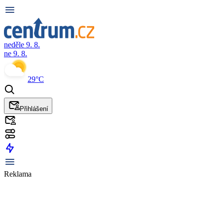
neděle 9. 8.
ne 9. 8.
29°C
Přihlášení
Reklama