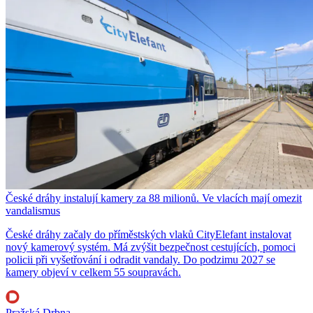
České dráhy instalují kamery za 88 milionů. Ve vlacích mají omezit
vandalismus
České dráhy začaly do příměstských vlaků CityElefant instalovat
nový kamerový systém. Má zvýšit bezpečnost cestujících, pomoci
policii při vyšetřování i odradit vandaly. Do podzimu 2027 se
kamery objeví v celkem 55 soupravách.
Pražská Drbna