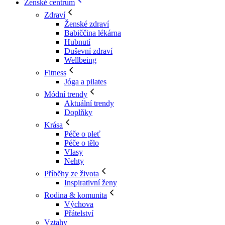
Ženské centrum
Zdraví
Ženské zdraví
Babiččina lékárna
Hubnutí
Duševní zdraví
Wellbeing
Fitness
Jóga a pilates
Módní trendy
Aktuální trendy
Doplňky
Krása
Péče o pleť
Péče o tělo
Vlasy
Nehty
Příběhy ze života
Inspirativní ženy
Rodina & komunita
Výchova
Přátelství
Vztahy