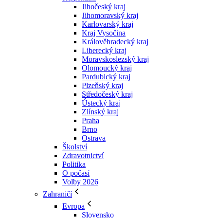
Jihočeský kraj
Jihomoravský kraj
Karlovarský kraj
Kraj Vysočina
Králověhradecký kraj
Liberecký kraj
Moravskoslezský kraj
Olomoucký kraj
Pardubický kraj
Plzeňský kraj
Středočeský kraj
Ústecký kraj
Zlínský kraj
Praha
Brno
Ostrava
Školství
Zdravotnictví
Politika
O počasí
Volby 2026
Zahraničí
Evropa
Slovensko