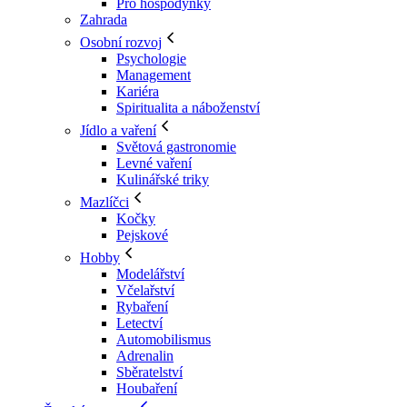
Pro hospodyňky
Zahrada
Osobní rozvoj
Psychologie
Management
Kariéra
Spiritualita a náboženství
Jídlo a vaření
Světová gastronomie
Levné vaření
Kulinářské triky
Mazlíčci
Kočky
Pejskové
Hobby
Modelářství
Včelařství
Rybaření
Letectví
Automobilismus
Adrenalin
Sběratelství
Houbaření