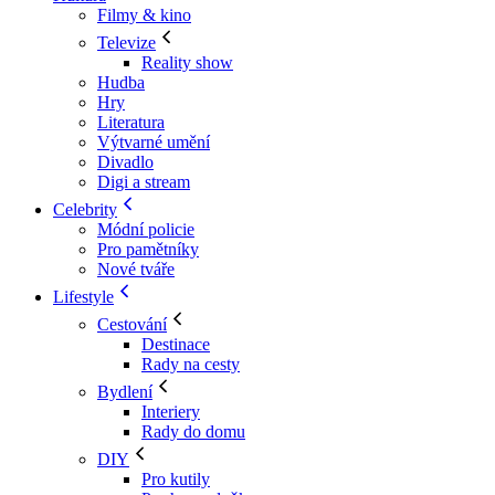
Filmy & kino
Televize
Reality show
Hudba
Hry
Literatura
Výtvarné umění
Divadlo
Digi a stream
Celebrity
Módní policie
Pro pamětníky
Nové tváře
Lifestyle
Cestování
Destinace
Rady na cesty
Bydlení
Interiery
Rady do domu
DIY
Pro kutily