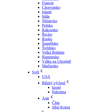
Francie
Chorvatsko
Island
Itálie
Německo
Polsko
Rakousko
Řecko
Rusko
Španělsko
Švédsko
Velká Británie
Rumunsko
Válka na Ukrajině
Maďarsko
Svět
USA
Blízký východ
Izrael
Palestina
Asie
Čína
Jižní Korea