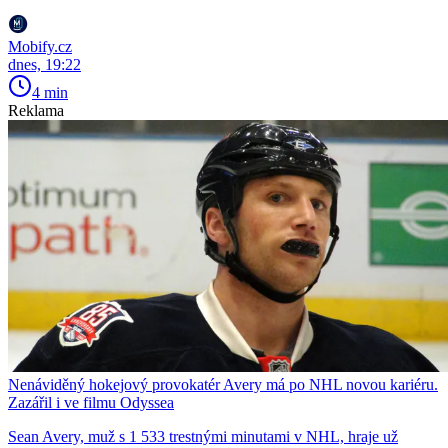
Mobify.cz
dnes, 19:22
4 min
Reklama
Nenáviděný hokejový provokatér Avery má po NHL novou kariéru.
Zazářil i ve filmu Odyssea
Sean Avery, muž s 1 533 trestnými minutami v NHL, hraje už