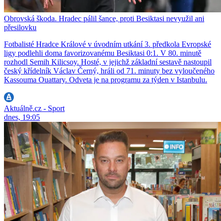
Obrovská škoda. Hradec pálil šance, proti Besiktasi nevyužil ani
přesilovku
Fotbalisté Hradce Králové v úvodním utkání 3. předkola Evropské
ligy podlehli doma favorizovanému Besiktasi 0:1. V 80. minutě
rozhodl Semih Kilicsoy. Hosté, v jejichž základní sestavě nastoupil
český křídelník Václav Černý, hráli od 71. minuty bez vyloučeného
Kassouma Ouattary. Odveta je na programu za týden v Istanbulu.
Aktuálně.cz - Sport
dnes, 19:05