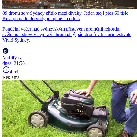
89 dronů se v Sydney zřítilo mezi diváky. Jeden stojí přes 60 tisíc
Kč a po pádu do vody je úplně na odpis
Pondělní večer nad sydneyským přístavem proměnil rekordní
světelnou show v nejdražší hromadný pád dronů v historii festivalu
Vivid Sydney.
Mobify.cz
dnes, 21:56
4 min
Reklama