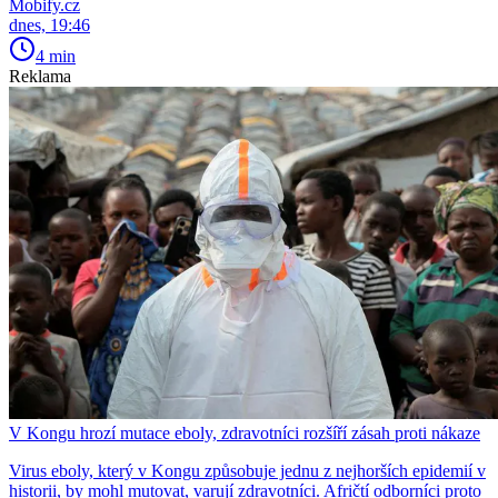
Mobify.cz
dnes, 19:46
4 min
Reklama
V Kongu hrozí mutace eboly, zdravotníci rozšíří zásah proti nákaze
Virus eboly, který v Kongu způsobuje jednu z nejhorších epidemií v
historii, by mohl mutovat, varují zdravotníci. Afričtí odborníci proto