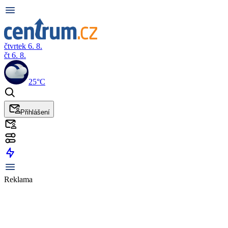
čtvrtek 6. 8.
čt 6. 8.
25°C
Přihlášení
Reklama