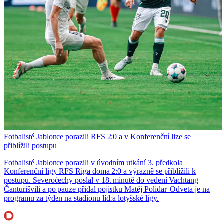
Fotbalisté Jablonce porazili RFS 2:0 a v Konferenční lize se
přiblížili postupu
Fotbalisté Jablonce porazili v úvodním utkání 3. předkola
Konferenční ligy RFS Riga doma 2:0 a výrazně se přiblížili k
postupu. Severočechy poslal v 18. minutě do vedení Vachtang
Čanturišvili a po pauze přidal pojistku Matěj Polidar. Odveta je na
programu za týden na stadionu lídra lotyšské ligy.