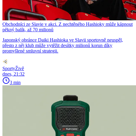
Obchodníci ze Slavie v akci. Z nechtěného Hashioky může kápnout
pěkný balík, až 70 milionů
Japonský obránce Daiki Hashioka ve Slavii sportovně neuspěl,
přesto z něj klub může vytěžit desítky milionů korun díky
promyšlené smluvní strategii.
SportyŽivě
dnes, 21:32
3 min