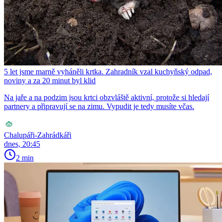
5 let jsme marně vyháněli krtka. Zahradník vzal kuchyňský odpad,
noviny a za 20 minut byl klid
Na jaře a na podzim jsou krtci obzvláště aktivní, protože si hledají
partnery a připravují se na zimu. Vypudit je tedy musíte včas.
Chalupáři-Zahrádkáři
dnes, 20:45
2 min