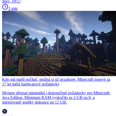
dnes, 19:57
3 min
Kdo má starší počítač, možná si už nezahraje. Minecraft poprvé za
17 let mění hardwarové požadavky
Mojang přepsal minimální i doporučené požadavky pro Minecraft:
Java Edition. Minimum RAM vyskočilo ze 2 GB na 8, u
integrované grafiky dokonce na 12 GB.