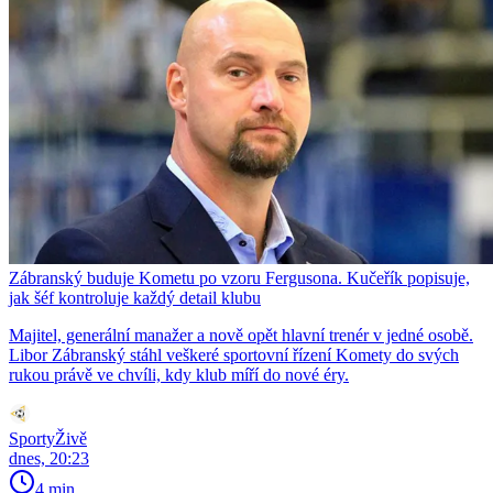
Zábranský buduje Kometu po vzoru Fergusona. Kučeřík popisuje,
jak šéf kontroluje každý detail klubu
Majitel, generální manažer a nově opět hlavní trenér v jedné osobě.
Libor Zábranský stáhl veškeré sportovní řízení Komety do svých
rukou právě ve chvíli, kdy klub míří do nové éry.
SportyŽivě
dnes, 20:23
4 min