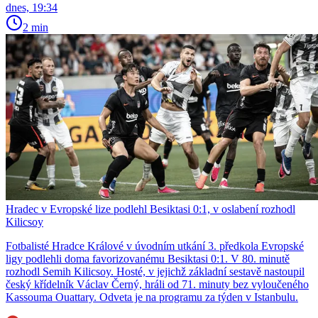
dnes, 19:34
2 min
Hradec v Evropské lize podlehl Besiktasi 0:1, v oslabení rozhodl
Kilicsoy
Fotbalisté Hradce Králové v úvodním utkání 3. předkola Evropské
ligy podlehli doma favorizovanému Besiktasi 0:1. V 80. minutě
rozhodl Semih Kilicsoy. Hosté, v jejichž základní sestavě nastoupil
český křídelník Václav Černý, hráli od 71. minuty bez vyloučeného
Kassouma Ouattary. Odveta je na programu za týden v Istanbulu.