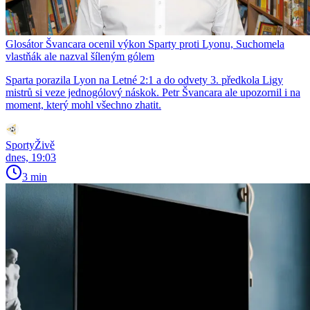
Glosátor Švancara ocenil výkon Sparty proti Lyonu, Suchomela
vlastňák ale nazval šíleným gólem
Sparta porazila Lyon na Letné 2:1 a do odvety 3. předkola Ligy
mistrů si veze jednogólový náskok. Petr Švancara ale upozornil i na
moment, který mohl všechno zhatit.
SportyŽivě
dnes, 19:03
3 min