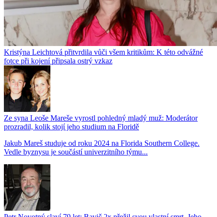
Kristýna Leichtová přitvrdila vůči všem kritikům: K této odvážné
fotce při kojení připsala ostrý vzkaz
Ze syna Leoše Mareše vyrostl pohledný mladý muž: Moderátor
prozradil, kolik stojí jeho studium na Floridě
Jakub Mareš studuje od roku 2024 na Florida Southern College.
Vedle byznysu je součástí univerzitního týmu...
Petr Novotný slaví 79 let: Bavič 2x přežil svou vlastní smrt. Jeho