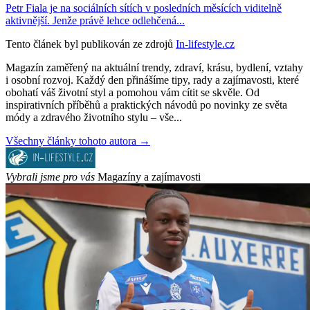
Petr Fiala je na sociálních sítích v posledních měsících viditelně
aktivnější. Jenže právě lehce odlehčená...
Tento článek byl publikován ze zdrojů
In-lifestyle.cz
Magazín zaměřený na aktuální trendy, zdraví, krásu, bydlení, vztahy
i osobní rozvoj. Každý den přinášíme tipy, rady a zajímavosti, které
obohatí váš životní styl a pomohou vám cítit se skvěle. Od
inspirativních příběhů a praktických návodů po novinky ze světa
módy a zdravého životního stylu – vše...
Všechny články tohoto autora →
Vybrali jsme pro vás
Magazíny a zajímavosti