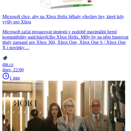
Microsoft chce, aby na Xbox Helix běhaly všechny hry, které kdy
vyšly pro Xbox
Microsoft začal prosazovat strategii v podobě maximální herní
kompatibility nadcházejícího Xbox Helix. Měly by na něm fungovat
tituly napsané pro Xbox 360, Xbox One, Xbox One S / Xbox One
X i novinky…
diit.cz
dnes, 22:00
1 min