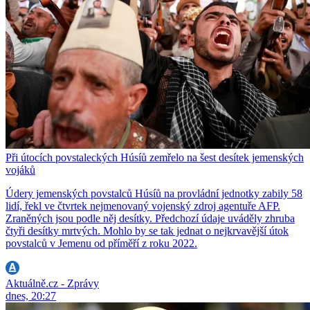
Při útocích povstaleckých Húsíů zemřelo na šest desítek jemenských
vojáků
Údery jemenských povstalců Húsíů na provládní jednotky zabily 58
lidí, řekl ve čtvrtek nejmenovaný vojenský zdroj agentuře AFP.
Zraněných jsou podle něj desítky. Předchozí údaje uváděly zhruba
čtyři desítky mrtvých. Mohlo by se tak jednat o nejkrvavější útok
povstalců v Jemenu od příměří z roku 2022.
Aktuálně.cz - Zprávy
dnes, 20:27