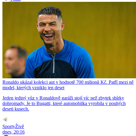
Ronaldo ukázal kolekci aut v hodnotě 700 milionů Kč. Patří mezi ně
model, kterých vzniklo jen deset
Jeden jediný vůz v Ronaldově garáži stojí víc než zbytek sbírky
dohromady. Je to Bugatti, které automobilka vyrobila v pouhých
deseti kusech.
SportyŽivě
dnes, 20:16