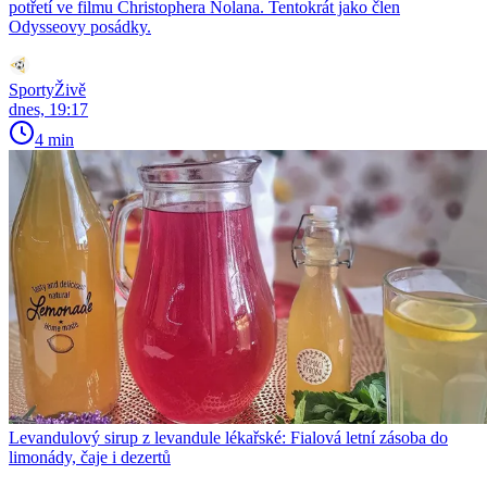
potřetí ve filmu Christophera Nolana. Tentokrát jako člen
Odysseovy posádky.
SportyŽivě
dnes, 19:17
4 min
Levandulový sirup z levandule lékařské: Fialová letní zásoba do
limonády, čaje i dezertů