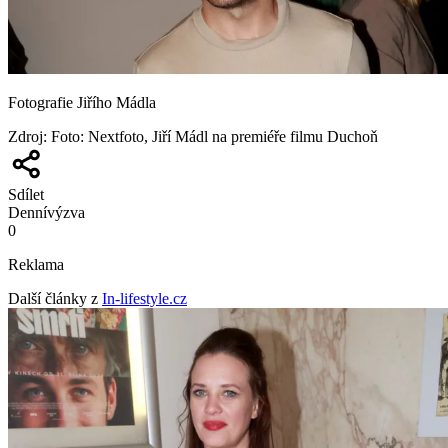
Fotografie Jiřího Mádla
Zdroj
:
Foto: Nextfoto, Jiří Mádl na premiéře filmu Duchoň
Sdílet
Denní
výzva
0
Reklama
Další články z
In-lifestyle.cz