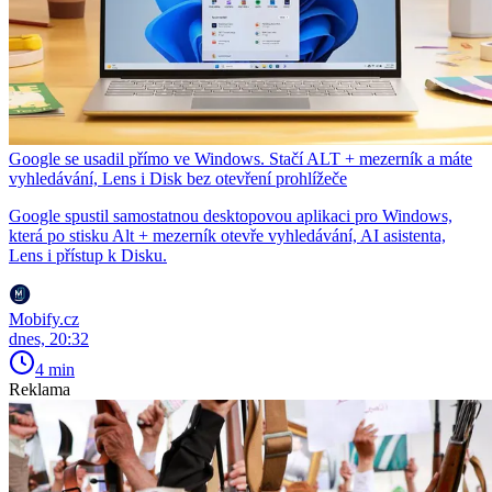
Google se usadil přímo ve Windows. Stačí ALT + mezerník a máte
vyhledávání, Lens i Disk bez otevření prohlížeče
Google spustil samostatnou desktopovou aplikaci pro Windows,
která po stisku Alt + mezerník otevře vyhledávání, AI asistenta,
Lens i přístup k Disku.
Mobify.cz
dnes, 20:32
4 min
Reklama