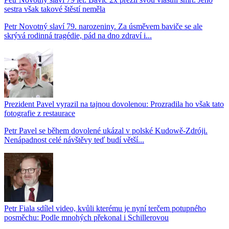
sestra však takové štěstí neměla
Petr Novotný slaví 79. narozeniny. Za úsměvem baviče se ale
skrývá rodinná tragédie, pád na dno zdraví i...
Prezident Pavel vyrazil na tajnou dovolenou: Prozradila ho však tato
fotografie z restaurace
Petr Pavel se během dovolené ukázal v polské Kudowě-Zdróji.
Nenápadnost celé návštěvy teď budí větší...
Petr Fiala sdílel video, kvůli kterému je nyní terčem potupného
posměchu: Podle mnohých překonal i Schillerovou