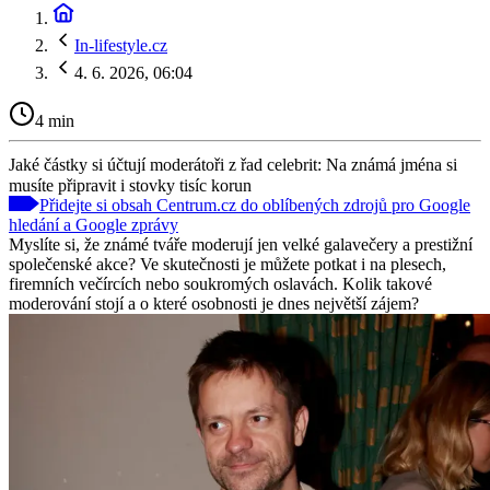
In-lifestyle.cz
4. 6. 2026, 06:04
4 min
Jaké částky si účtují moderátoři z řad celebrit: Na známá jména si
musíte připravit i stovky tisíc korun
Přidejte si obsah Centrum.cz do oblíbených zdrojů pro Google
hledání a Google zprávy
Myslíte si, že známé tváře moderují jen velké galavečery a prestižní
společenské akce? Ve skutečnosti je můžete potkat i na plesech,
firemních večírcích nebo soukromých oslavách. Kolik takové
moderování stojí a o které osobnosti je dnes největší zájem?