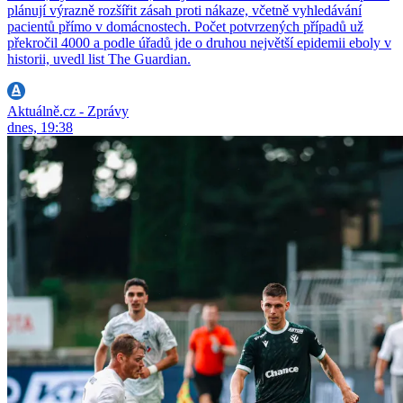
plánují výrazně rozšířit zásah proti nákaze, včetně vyhledávání
pacientů přímo v domácnostech. Počet potvrzených případů už
překročil 4000 a podle úřadů jde o druhou největší epidemii eboly v
historii, uvedl list The Guardian.
Aktuálně.cz - Zprávy
dnes, 19:38