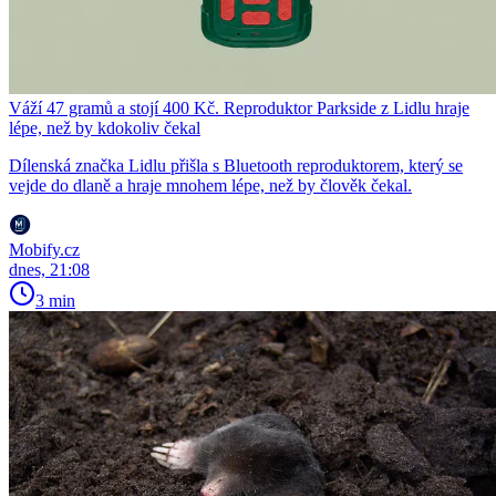
Váží 47 gramů a stojí 400 Kč. Reproduktor Parkside z Lidlu hraje
lépe, než by kdokoliv čekal
Dílenská značka Lidlu přišla s Bluetooth reproduktorem, který se
vejde do dlaně a hraje mnohem lépe, než by člověk čekal.
Mobify.cz
dnes, 21:08
3 min