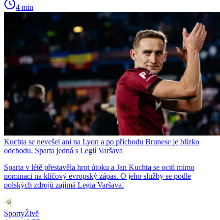
4 min
Kuchta se nevešel ani na Lyon a po příchodu Brunese je blízko
odchodu. Sparta jedná s Legií Varšava
Sparta v létě přestavěla hrot útoku a Jan Kuchta se ocitl mimo
nominaci na klíčový evropský zápas. O jeho služby se podle
polských zdrojů zajímá Legia Varšava.
SportyŽivě