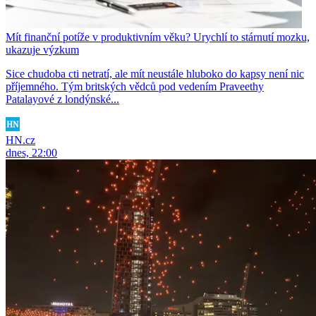
Mít finanční potíže v produktivním věku? Urychlí to stárnutí mozku,
ukazuje výzkum
Sice chudoba cti netratí, ale mít neustále hluboko do kapsy není nic
příjemného. Tým britských vědců pod vedením Praveethy
Patalayové z londýnské...
HN.cz
dnes, 22:00