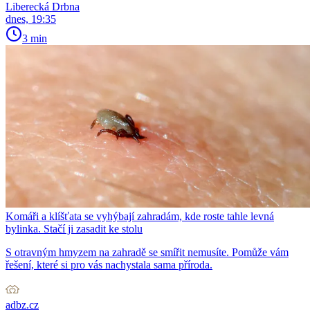
Liberecká Drbna
dnes, 19:35
3 min
Komáři a klíšťata se vyhýbají zahradám, kde roste tahle levná
bylinka. Stačí ji zasadit ke stolu
S otravným hmyzem na zahradě se smířit nemusíte. Pomůže vám
řešení, které si pro vás nachystala sama příroda.
adbz.cz