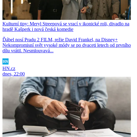
Kulturní tipy: Meryl Streepová se vrací v ikonické roli, divadlo na
hradě Kašperk i nová česká komedie
Ďábel nosí Pradu 2 FILM, režie David Frankel, na Disney+
Nekompromisní svět vysoké módy se po dvaceti letech od prvního
dílu vrátil. Nesmlouvavá...
HN.cz
dnes, 22:00