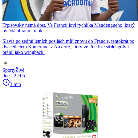
Trpišovský nemá dost. Ve Francii loví rychlíka Mandengueho, který
ovládá obranu i útok
Slavia po sedmi letních posilách míří znovu do Francie, tentokrát po
dvacetiletém Kamerunci z Auxerre, který ve třetí lize střílel góly i
bránil jako wingback.
SportyŽivě
dnes, 22:05
3 min