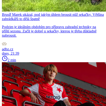
Brusíř Marek ukázal, pod jakým úhlem brousit nůž sekačky. Většina
zahrádkářů to dělá špatně
Podzim je ideálním obdobím pro přípravu zahradní techniky na
příští sezonu. Začít je dobré u sekačky, kterou je třeba důkladně
nabrousit.
adbz.cz
dnes, 21:39
2 min