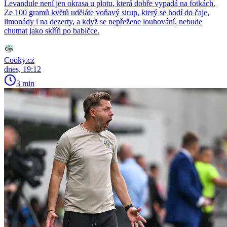
Levandule není jen okrasa u plotu, která dobře vypadá na fotkách.
Ze 100 gramů květů uděláte voňavý sirup, který se hodí do čaje,
limonády i na dezerty, a když se nepřežene louhování, nebude
chutnat jako skříň po babičce.
Cooky.cz
dnes, 19:12
3 min