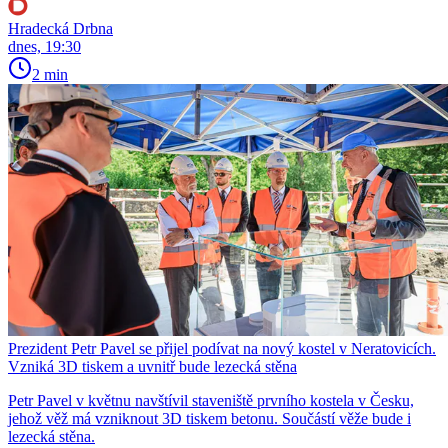
Hradecká Drbna
dnes, 19:30
2 min
Prezident Petr Pavel se přijel podívat na nový kostel v Neratovicích.
Vzniká 3D tiskem a uvnitř bude lezecká stěna
Petr Pavel v květnu navštívil staveniště prvního kostela v Česku,
jehož věž má vzniknout 3D tiskem betonu. Součástí věže bude i
lezecká stěna.