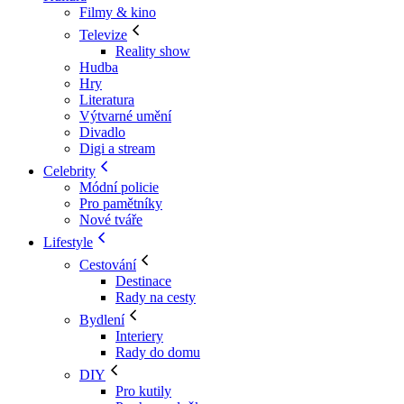
Filmy & kino
Televize
Reality show
Hudba
Hry
Literatura
Výtvarné umění
Divadlo
Digi a stream
Celebrity
Módní policie
Pro pamětníky
Nové tváře
Lifestyle
Cestování
Destinace
Rady na cesty
Bydlení
Interiery
Rady do domu
DIY
Pro kutily