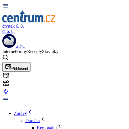
čtvrtek 6. 8.
čt 6. 8.
28°C
Internet
Firmy
Recepty
Slovníky
Přihlášení
Zprávy
Domácí
Regionální