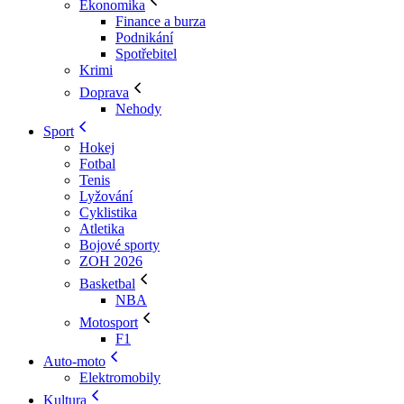
Ekonomika
Finance a burza
Podnikání
Spotřebitel
Krimi
Doprava
Nehody
Sport
Hokej
Fotbal
Tenis
Lyžování
Cyklistika
Atletika
Bojové sporty
ZOH 2026
Basketbal
NBA
Motosport
F1
Auto-moto
Elektromobily
Kultura