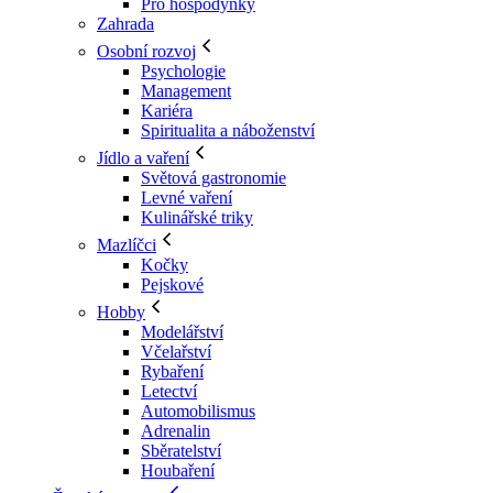
Pro hospodyňky
Zahrada
Osobní rozvoj
Psychologie
Management
Kariéra
Spiritualita a náboženství
Jídlo a vaření
Světová gastronomie
Levné vaření
Kulinářské triky
Mazlíčci
Kočky
Pejskové
Hobby
Modelářství
Včelařství
Rybaření
Letectví
Automobilismus
Adrenalin
Sběratelství
Houbaření