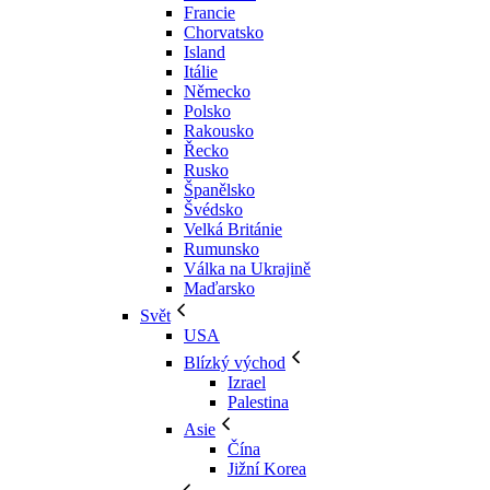
Francie
Chorvatsko
Island
Itálie
Německo
Polsko
Rakousko
Řecko
Rusko
Španělsko
Švédsko
Velká Británie
Rumunsko
Válka na Ukrajině
Maďarsko
Svět
USA
Blízký východ
Izrael
Palestina
Asie
Čína
Jižní Korea