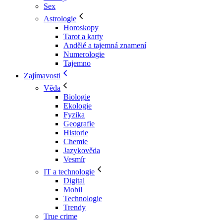
Sex
Astrologie
Horoskopy
Tarot a karty
Andělé a tajemná znamení
Numerologie
Tajemno
Zajímavosti
Věda
Biologie
Ekologie
Fyzika
Geografie
Historie
Chemie
Jazykověda
Vesmír
IT a technologie
Digital
Mobil
Technologie
Trendy
True crime