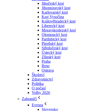
Jihočeský kraj
Jihomoravský kraj
Karlovarský kraj
Kraj Vysočina
Králověhradecký kraj
Liberecký kraj
Moravskoslezský kraj
Olomoucký kraj
Pardubický kraj
Plzeňský kraj
Středočeský kraj
Ústecký kraj
Zlínský kraj
Praha
Brno
Ostrava
Školství
Zdravotnictví
Politika
O počasí
Volby 2026
Zahraničí
Evropa
Slovensko