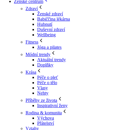
Ženské centrum
Zdraví
Ženské zdraví
Babiččina lékárna
Hubnutí
Duševní zdraví
Wellbeing
Fitness
Jóga a pilates
Módní trendy
Aktuální trendy
Doplňky
Krása
Péče o pleť
Péče o tělo
Vlasy
Nehty
Příběhy ze života
Inspirativní ženy
Rodina & komunita
Výchova
Přátelství
Vztahy