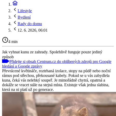
Lifestyle
Bydlení
Rady do domu
12. 6. 2026, 06:01
4 min
Jak vyhnat kunu ze zahrady. Spolehlivě funguje pouze jediný
způsob
Přidejte si obsah Centrum.cz do oblíbených zdrojů pro Google
hledání a Google zprávy
Převrácené květináče, roztrhaná izolace, stopy na půdě nebo noční
rámus pod střechou, překousané kabely. Pokud se u vás zabydlela
kuna, čeká vás nelehký soupeř. Je mimořádně chytrá, opatrná a
dokáže se vracet stále na stejná místa. Existuje však jedna slabina,
která na ni platí už po generace.