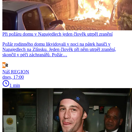
Při požáru domu v Napajedlech jeden člověk utrpěl zranění
Požár rodinného domu likvidovali v noci na pátek hasiči v
Napajedlech na Zlínsku. Jeden člověk při něm utrpěl zranění,
skončil v péči záchranářů. Požár…
Náš REGION
dnes, 17:00
1 min