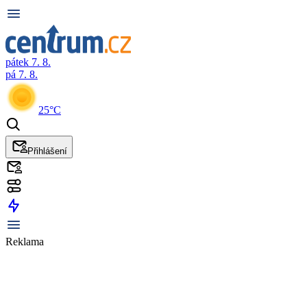
pátek 7. 8.
pá 7. 8.
25°C
Přihlášení
Reklama