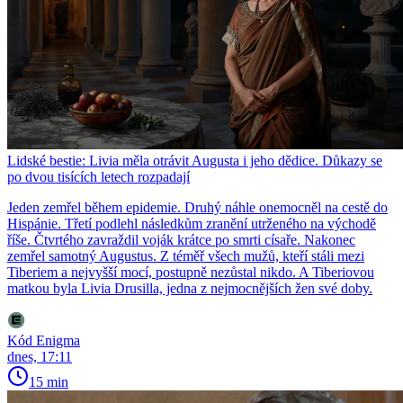
Lidské bestie: Livia měla otrávit Augusta i jeho dědice. Důkazy se
po dvou tisících letech rozpadají
Jeden zemřel během epidemie. Druhý náhle onemocněl na cestě do
Hispánie. Třetí podlehl následkům zranění utrženého na východě
říše. Čtvrtého zavraždil voják krátce po smrti císaře. Nakonec
zemřel samotný Augustus. Z téměř všech mužů, kteří stáli mezi
Tiberiem a nejvyšší mocí, postupně nezůstal nikdo. A Tiberiovou
matkou byla Livia Drusilla, jedna z nejmocnějších žen své doby.
Kód Enigma
dnes, 17:11
15 min