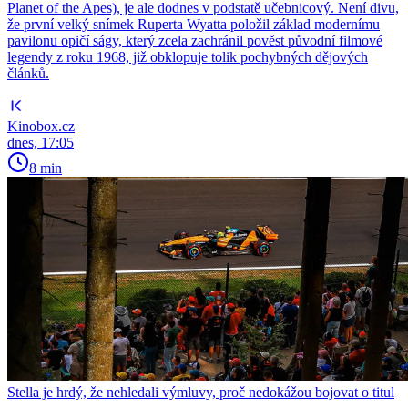
Planet of the Apes), je ale dodnes v podstatě učebnicový. Není divu,
že první velký snímek Ruperta Wyatta položil základ modernímu
pavilonu opičí ságy, který zcela zachránil pověst původní filmové
legendy z roku 1968, již obklopuje tolik pochybných dějových
článků.
Kinobox.cz
dnes, 17:05
8 min
Stella je hrdý, že nehledali výmluvy, proč nedokážou bojovat o titul