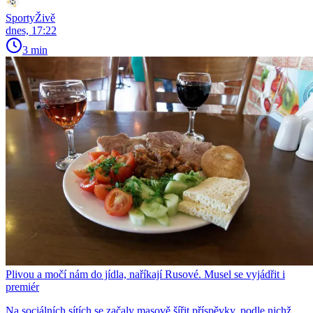
SportyŽivě
dnes, 17:22
3 min
Plivou a močí nám do jídla, naříkají Rusové. Musel se vyjádřit i
premiér
Na sociálních sítích se začaly masově šířit příspěvky, podle nichž