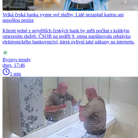
Velká česká banka vypne své služby. Lidé nezaplatí kartou ani
nepošlou peníze
Klienti jedné z největších českých bank by měli počítat s krátkým
omezením služeb. ČSOB na neděli 9. srpna naplánovala odstávku
elektronického bankovnictví, která ovlivní také nákupy na internetu.
Byznys trendy
dnes, 17:46
1 min