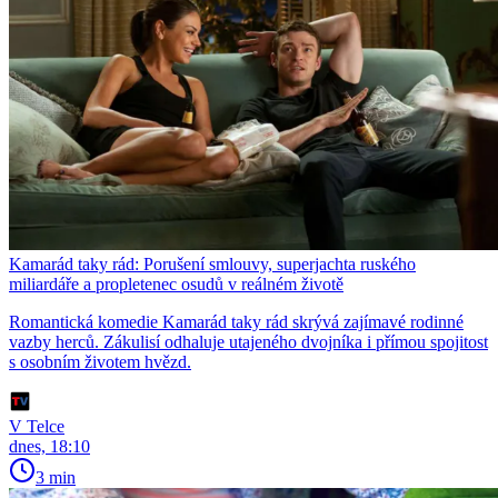
Kamarád taky rád: Porušení smlouvy, superjachta ruského
miliardáře a propletenec osudů v reálném životě
Romantická komedie Kamarád taky rád skrývá zajímavé rodinné
vazby herců. Zákulisí odhaluje utajeného dvojníka i přímou spojitost
s osobním životem hvězd.
V Telce
dnes, 18:10
3 min