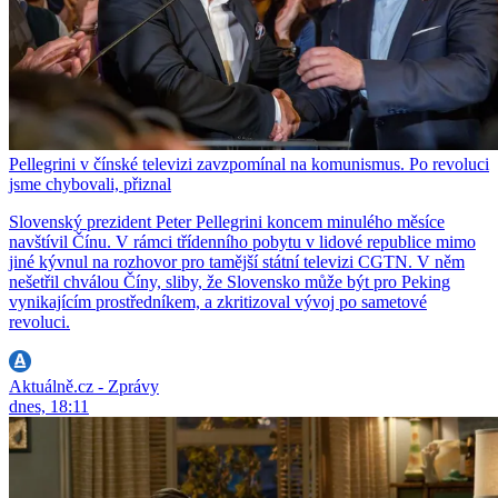
Pellegrini v čínské televizi zavzpomínal na komunismus. Po revoluci
jsme chybovali, přiznal
Slovenský prezident Peter Pellegrini koncem minulého měsíce
navštívil Čínu. V rámci třídenního pobytu v lidové republice mimo
jiné kývnul na rozhovor pro tamější státní televizi CGTN. V něm
nešetřil chválou Číny, sliby, že Slovensko může být pro Peking
vynikajícím prostředníkem, a zkritizoval vývoj po sametové
revoluci.
Aktuálně.cz - Zprávy
dnes, 18:11