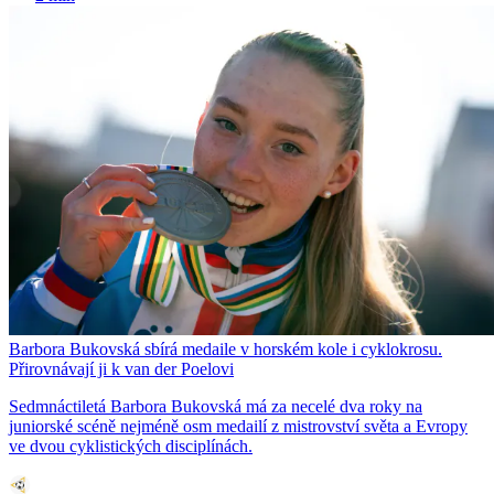
Barbora Bukovská sbírá medaile v horském kole i cyklokrosu.
Přirovnávají ji k van der Poelovi
Sedmnáctiletá Barbora Bukovská má za necelé dva roky na
juniorské scéně nejméně osm medailí z mistrovství světa a Evropy
ve dvou cyklistických disciplínách.