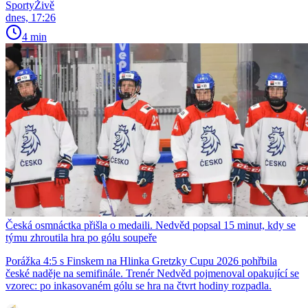
SportyŽivě
dnes, 17:26
4 min
Česká osmnáctka přišla o medaili. Nedvěd popsal 15 minut, kdy se
týmu zhroutila hra po gólu soupeře
Porážka 4:5 s Finskem na Hlinka Gretzky Cupu 2026 pohřbila
české naděje na semifinále. Trenér Nedvěd pojmenoval opakující se
vzorec: po inkasovaném gólu se hra na čtvrt hodiny rozpadla.