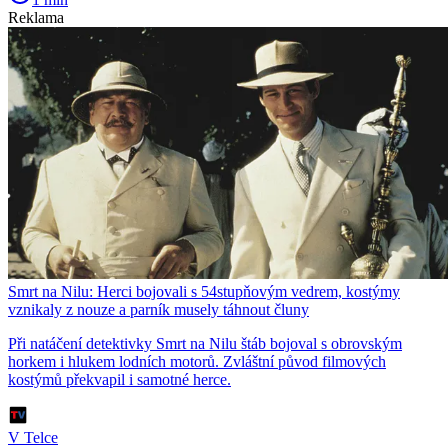
Reklama
Smrt na Nilu: Herci bojovali s 54stupňovým vedrem, kostýmy
vznikaly z nouze a parník musely táhnout čluny
Při natáčení detektivky Smrt na Nilu štáb bojoval s obrovským
horkem i hlukem lodních motorů. Zvláštní původ filmových
kostýmů překvapil i samotné herce.
V Telce