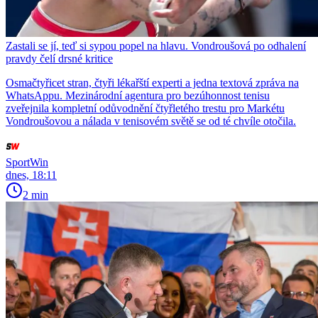
Zastali se jí, teď si sypou popel na hlavu. Vondroušová po odhalení
pravdy čelí drsné kritice
Osmačtyřicet stran, čtyři lékařští experti a jedna textová zpráva na
WhatsAppu. Mezinárodní agentura pro bezúhonnost tenisu
zveřejnila kompletní odůvodnění čtyřletého trestu pro Markétu
Vondroušovou a nálada v tenisovém světě se od té chvíle otočila.
SportWin
dnes, 18:11
2 min