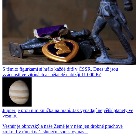
S těmito figurkami si hrálo každé dítě v ČSSR. Dnes už jsou
vzácností ve vitrínách a sbětatelé nabízíjí 11 000 Kč
Jupiter je proti nim kulička na hraní. Jak vypadají největší planety ve
vesmíru
Vesmír je obrovský a naše Země je v něm jen drobné prachové
zrnko. I v rámci naší sluneční soustavy nás...