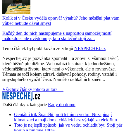
Kolik si v Česku vydělá opravář výtahů? Jeho měsíšní plat vám
vůbec nebude dávat smysl
Každý den do nich nastupujeme s naprostou samozřejmostí,
málokdo si ale uvědomuje, kdo skutečně stojí za...
Tento článek byl publikován ze zdrojů
NESPECHEJ.cz
Nespechej.cz je pozvánka zpomalit – a znovu si všimnout věcí,
které běžně přehlížíme. Web nabízí inspiraci k jednoduššímu,
vědomějšímu životu, který není o výkonech, ale o rovnováze.
Témata se točí kolem zdraví, duševní pohody, rodiny, vztahů i
smysluplného využití času. Namísto radikálních změn...
Všechny články tohoto autora →
Další články z kategorie
Rady do domu
Geniální trik Španělů proti letnímu vedru. Nezapínají
klimatizaci a mají doma chládek bez výdajů za elektřinu
Toto je nejlepší způsob, jak ve vedru ochladit byt. Stojí pár
korun a funguje 100%