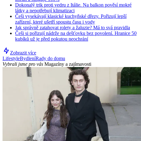
Dokonalý trik proti vedru z Itálie. Na balkon pověsí mokré
látky a nepotřebují klimatizaci
Češi vysekávají klasické kuchyňské dřezy. Pořizují lepší
zařízení, které ušetří spoustu času i vody
Jak správně zatahovat rolety a žaluzie? Má to svá pravidla
Češi si pořizují nádrže na dešťovku bez povolení. Hranice 50
kubíků už je před pokutou neochrání
Zobrazit více
Lifestyle
Bydlení
Rady do domu
Vybrali jsme pro vás
Magazíny a zajímavosti