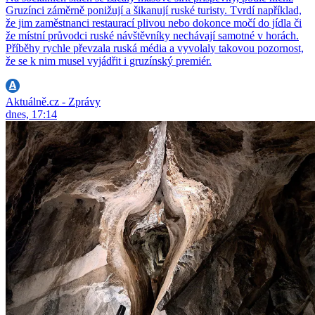
Gruzínci záměrně ponižují a šikanují ruské turisty. Tvrdí například,
že jim zaměstnanci restaurací plivou nebo dokonce močí do jídla či
že místní průvodci ruské návštěvníky nechávají samotné v horách.
Příběhy rychle převzala ruská média a vyvolaly takovou pozornost,
že se k nim musel vyjádřit i gruzínský premiér.
Aktuálně.cz - Zprávy
dnes, 17:14