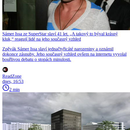
Sámer Issa ze SuperStar slaví 41 let. „A takový to býval krásný
kluk,“ reagují lidé na jeho současný vzhled
Zpěvák Sámer Issa slaví jednačtyřicáté narozeniny a oznámil
dokonce zásnuby. Jeho současný vzhled ovšem na internetu vyvolal
bouřlivou debatu o stopách minulosti.
ReadZone
dnes, 16:53
2 min