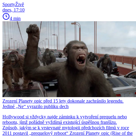
SportyŽivě
dnes, 17:10
4 min
Zrození Planety opic před 15 lety dokonale zachránilo legendu.
Jediné „Ne“ vyrazilo publiku dech
Hollywood si vždycky najde záminku k vytvoření prequelu nebo
rebootu, jímž pořádně vyždímá existující úspěšnou franšízu.
Způsob, jakým se k vrstevnaté mytologii předchozích filmů v roce
2011 postavil „prequelový reboot“ Zrození Planety opic (Rise of the