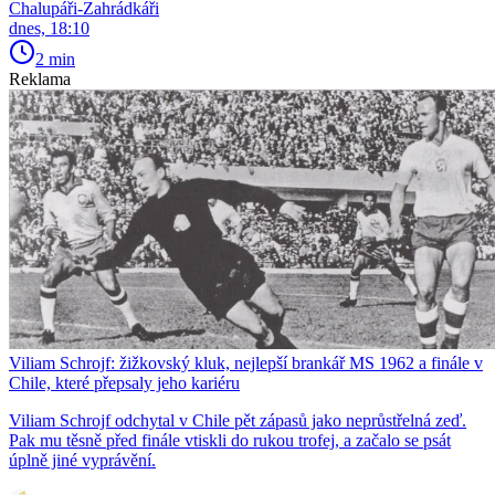
Chalupáři-Zahrádkáři
dnes, 18:10
2 min
Reklama
Viliam Schrojf: žižkovský kluk, nejlepší brankář MS 1962 a finále v
Chile, které přepsaly jeho kariéru
Viliam Schrojf odchytal v Chile pět zápasů jako neprůstřelná zeď.
Pak mu těsně před finále vtiskli do rukou trofej, a začalo se psát
úplně jiné vyprávění.