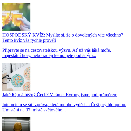
HOSPODSKÝ KVÍZ: Myslíte si, že o dovolených víte všechno?
Tento kvíz vás rychle prověří
Připravte se na cestovatelskou výzvu. Ať už vás láká moře,
majestátní hory, nebo raději kempujete pod širým...
Jaké IQ má běžný Čech? V rámci Evropy jsme pod průměrem
Internetem se šíří zpráva, která mnohé vyděsila: Češi prý hloupnou.
Umístění na 37. místě světového...