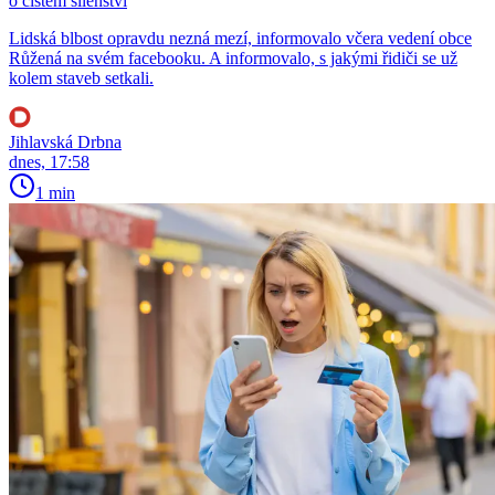
o čistém šílenství
Lidská blbost opravdu nezná mezí, informovalo včera vedení obce
Růžená na svém facebooku. A informovalo, s jakými řidiči se už
kolem staveb setkali.
Jihlavská Drbna
dnes, 17:58
1 min