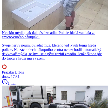
Neteklo mýdlo, tak dal pěstí zrcadlu. Policie hledá vandala ze
smíchovského nákupáku
Svoje nervy neumí ovládat muž, kterého teď kvůli tomu hledá
policie. Na záchodech nákupního centra nerozchodil automatický
dávkovač mýdla, naštval se a pěstí rozbil zrcadlo. Jenže škoda jde
do tisíců a hrozí mu i vězení.
Pražská Drbna
dnes, 17:31
1 min