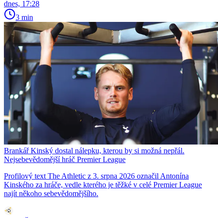
dnes, 17:28
3 min
Brankář Kinský dostal nálepku, kterou by si možná nepřál.
Nejsebevědomější hráč Premier League
Profilový text The Athletic z 3. srpna 2026 označil Antonína
Kinského za hráče, vedle kterého je těžké v celé Premier League
najít někoho sebevědomějšího.