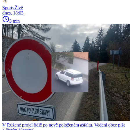
SportyŽivě
dnes, 18:03
3 min
V Růžené projel řidič po nově položeném asfaltu. Vedení obce píše