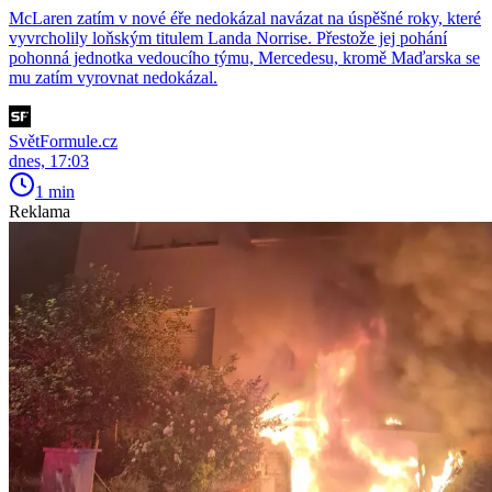
McLaren zatím v nové éře nedokázal navázat na úspěšné roky, které
vyvrcholily loňským titulem Landa Norrise. Přestože jej pohání
pohonná jednotka vedoucího týmu, Mercedesu, kromě Maďarska se
mu zatím vyrovnat nedokázal.
SvětFormule.cz
dnes, 17:03
1 min
Reklama