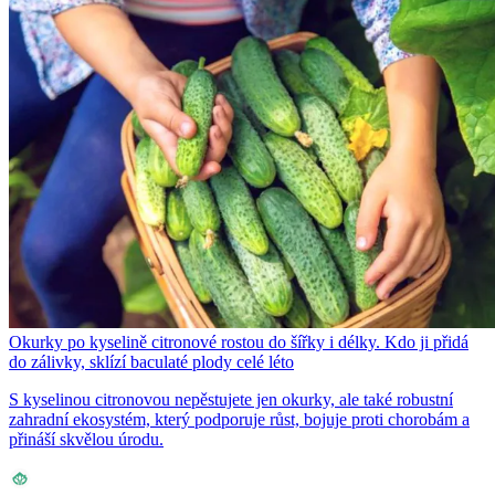
Okurky po kyselině citronové rostou do šířky i délky. Kdo ji přidá
do zálivky, sklízí baculaté plody celé léto
S kyselinou citronovou nepěstujete jen okurky, ale také robustní
zahradní ekosystém, který podporuje růst, bojuje proti chorobám a
přináší skvělou úrodu.