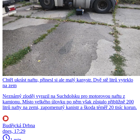
Chtěl ukrást naftu, přinesl si ale malý kanystr. Dvě stě litrů vyteklo
na zem
Neznámý zloděj vyrazil na Suchdolsku pro motorovou naftu z
kamionu. Místo velkého úlovku po něm však zůstalo přibližně 200
litrů nafty na zemi, zapomenutý kanistr a škoda téměř 20 tisíc korun.
Budějcká Drbna
dnes, 17:29
1 min