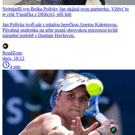
Nejmladší syn Bolka Polívky Jan ukázal svou partnerku. Vždyť to
je celá Vlastička z Dědictví, píší lidé
Jan Polívka tvoří pár s mladou herečkou Anetou Kalertovou.
Půvabná studentka na sebe poutá obrovskou pozornost kvůli
nápadné podobě s Dagmar Havlovou.
ReadZone
dnes, 18:12
4 min