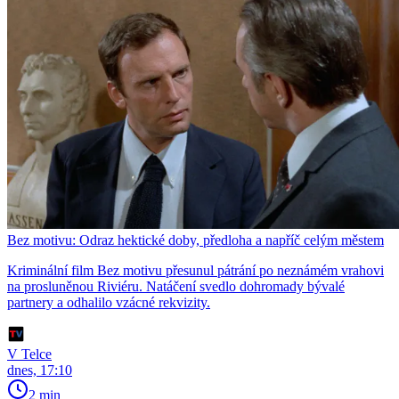
Bez motivu: Odraz hektické doby, předloha a napříč celým městem
Kriminální film Bez motivu přesunul pátrání po neznámém vrahovi
na prosluněnou Riviéru. Natáčení svedlo dohromady bývalé
partnery a odhalilo vzácné rekvizity.
V Telce
dnes, 17:10
2 min