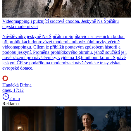
Videomapping i pulzující srdcová chodba. Jeskyně Na Špičáku
chystá modernizaci
Návštěvníky jeskyně Na Špičáku u Supíkovic na Jesenicku budou
při prohlídkách doprovázet moderní audiovizuální prvky včetně
videomappingu. Cílem je přiblížit poutavým způsobem historii a
podobu jeskyní. Proměna prohlídkového okruhu, jehož součástí je i
nové zázemí pro návštěvníky, vyjde na 18,6 milionu korun. Správě
jeskyní ČR se podařilo na modernizaci návštěvnické trasy získat
evropské dotace.
Hanácká Drbna
dnes, 17:12
2 min
Reklama