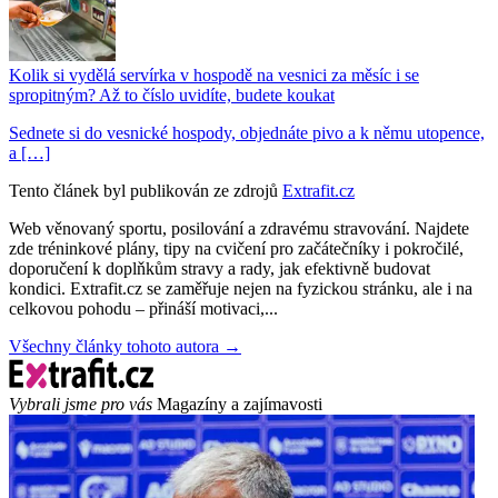
Kolik si vydělá servírka v hospodě na vesnici za měsíc i se
spropitným? Až to číslo uvidíte, budete koukat
Sednete si do vesnické hospody, objednáte pivo a k němu utopence,
a […]
Tento článek byl publikován ze zdrojů
Extrafit.cz
Web věnovaný sportu, posilování a zdravému stravování. Najdete
zde tréninkové plány, tipy na cvičení pro začátečníky i pokročilé,
doporučení k doplňkům stravy a rady, jak efektivně budovat
kondici. Extrafit.cz se zaměřuje nejen na fyzickou stránku, ale i na
celkovou pohodu – přináší motivaci,...
Všechny články tohoto autora →
Vybrali jsme pro vás
Magazíny a zajímavosti