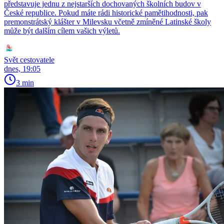
představuje jednu z nejstarších dochovaných školních budov v
České republice. Pokud máte rádi historické pamětihodnosti, pak
premonstrátský klášter v Milevsku včetně zmíněné Latinské školy
může být dalším cílem vašich výletů.
Svět cestovatele
dnes, 19:05
3 min