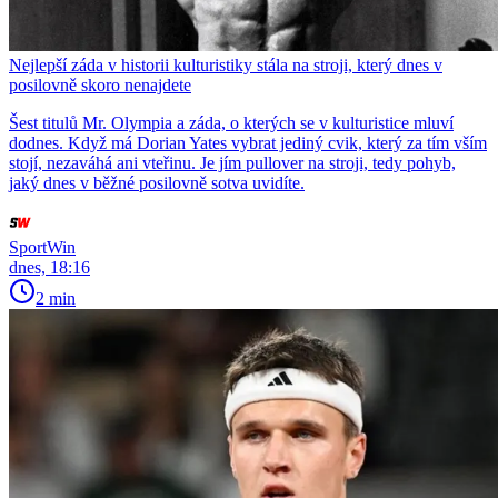
Nejlepší záda v historii kulturistiky stála na stroji, který dnes v
posilovně skoro nenajdete
Šest titulů Mr. Olympia a záda, o kterých se v kulturistice mluví
dodnes. Když má Dorian Yates vybrat jediný cvik, který za tím vším
stojí, nezaváhá ani vteřinu. Je jím pullover na stroji, tedy pohyb,
jaký dnes v běžné posilovně sotva uvidíte.
SportWin
dnes, 18:16
2 min