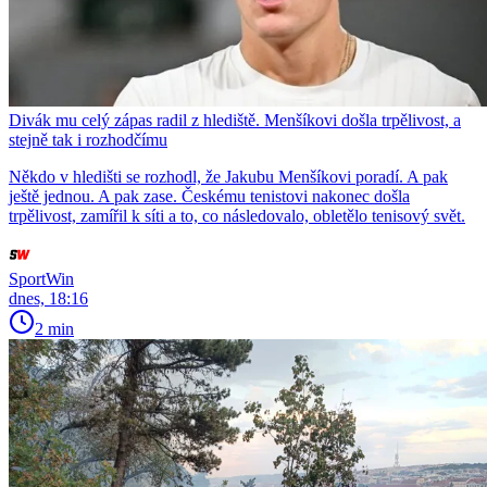
Divák mu celý zápas radil z hlediště. Menšíkovi došla trpělivost, a
stejně tak i rozhodčímu
Někdo v hledišti se rozhodl, že Jakubu Menšíkovi poradí. A pak
ještě jednou. A pak zase. Českému tenistovi nakonec došla
trpělivost, zamířil k síti a to, co následovalo, obletělo tenisový svět.
SportWin
dnes, 18:16
2 min