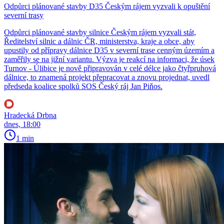
Odpůrci plánované stavby D35 Českým rájem vyzvali k opuštění
severní trasy
Odpůrci plánované stavby silnice Českým rájem vyzvali stát,
Ředitelství silnic a dálnic ČR, ministerstva, kraje a obce, aby
upustily od přípravy dálnice D35 v severní trase cenným územím a
zaměřily se na jižní variantu. Výzva je reakcí na informaci, že úsek
Turnov - Úlibice je nově připravován v celé délce jako čtyřpruhová
dálnice, to znamená projekt přepracovat a znovu projednat, uvedl
předseda koalice spolků SOS Český ráj Jan Piňos.
Hradecká Drbna
dnes, 18:00
1 min