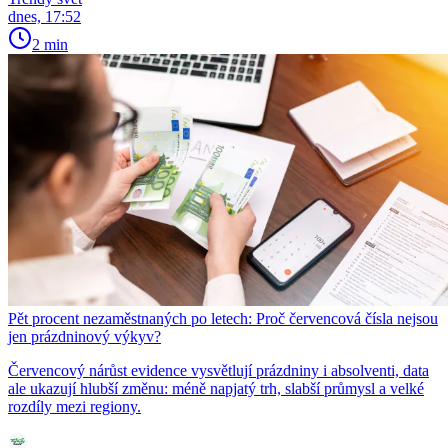
dnes, 17:52
2 min
Pět procent nezaměstnaných po letech: Proč červencová čísla nejsou
jen prázdninový výkyv?
Červencový nárůst evidence vysvětlují prázdniny i absolventi, data
ale ukazují hlubší změnu: méně napjatý trh, slabší průmysl a velké
rozdíly mezi regiony.