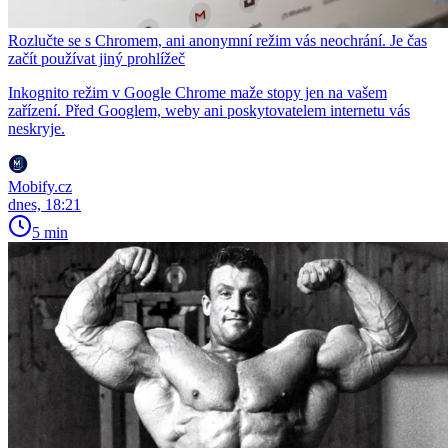
Rozlučte se s Chromem, ani anonymní režim vás neochrání. Je čas
začít používat jiný prohlížeč
Inkognito režim v Google Chrome maže stopy jen na vašem
zařízení. Před Googlem, weby ani poskytovatelem internetu vás
neskryje.
Mobify.cz
dnes, 18:21
5 min