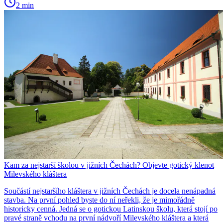
2 min
Kam za nejstarší školou v jižních Čechách? Objevte gotický klenot
Milevského kláštera
Součástí nejstaršího kláštera v jižních Čechách je docela nenápadná
stavba. Na první pohled byste do ní neřekli, že je mimořádně
historicky cenná. Jedná se o gotickou Latinskou školu, která stojí po
pravé straně vchodu na první nádvoří Milevského kláštera a která