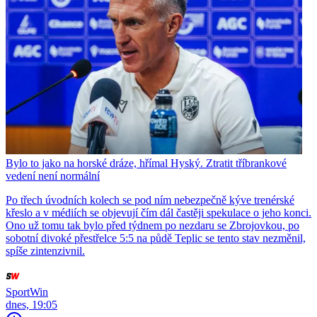
Bylo to jako na horské dráze, hřímal Hyský. Ztratit tříbrankové
vedení není normální
Po třech úvodních kolech se pod ním nebezpečně kýve trenérské
křeslo a v médiích se objevují čím dál častěji spekulace o jeho konci.
Ono už tomu tak bylo před týdnem po nezdaru se Zbrojovkou, po
sobotní divoké přestřelce 5:5 na půdě Teplic se tento stav nezměnil,
spíše zintenzivnil.
SportWin
dnes, 19:05