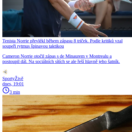
Tenista Norrie převlékl během zápasu 8 triček. Podle kritiků vzal
soupeři rytmus špinavou taktikou
Cameron Norrie otočil zápas s de Minaurem v Montrealu a
postoupil dál. Na sociálních sítích se ale řeší hlavně jeho šatník.
SportyŽivě
dnes, 19:01
3 min