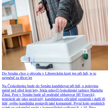
Do Senátu chce z obvodu v Libereckém kraji jen pět lidí, je to
nejméně za třicet let
Na Českolipsku bude do Senátu kandidovat pět lidí, o polovinu
méně než před šesti lety, řekla mluvčí českolipské radnice Markéta
Žitná. Post v Senátu bude už podruhé obhajovat Jiří Vosecký,
tentokrát ale jako nezávislý, kandidaturu oficiálně oznámili i další tři
lidé, svého kandidáta postavili také komunisté. První kolo senátních
voleb se uskuteční spolu s komunálními volbami 9. a 10. října.