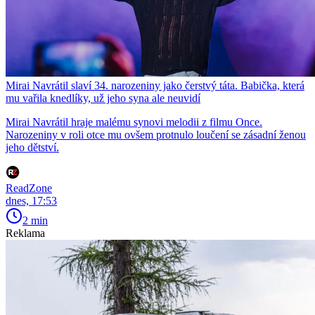
Mirai Navrátil slaví 34. narozeniny jako čerstvý táta. Babička, která
mu vařila knedlíky, už jeho syna ale neuvidí
Mirai Navrátil hraje malému synovi melodii z filmu Once.
Narozeniny v roli otce mu ovšem protnulo loučení se zásadní ženou
jeho dětství.
ReadZone
dnes, 17:53
2 min
Reklama