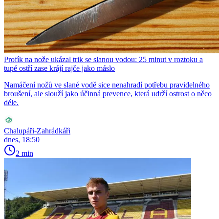
Profík na nože ukázal trik se slanou vodou: 25 minut v roztoku a
tupé ostří zase krájí rajče jako máslo
Namáčení nožů ve slané vodě sice nenahradí potřebu pravidelného
broušení, ale slouží jako účinná prevence, která udrží ostrost o něco
déle.
Chalupáři-Zahrádkáři
dnes, 18:50
2 min