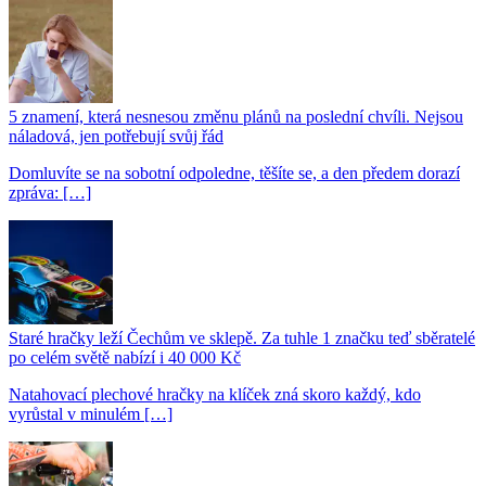
5 znamení, která nesnesou změnu plánů na poslední chvíli. Nejsou
náladová, jen potřebují svůj řád
Domluvíte se na sobotní odpoledne, těšíte se, a den předem dorazí
zpráva: […]
Staré hračky leží Čechům ve sklepě. Za tuhle 1 značku teď sběratelé
po celém světě nabízí i 40 000 Kč
Natahovací plechové hračky na klíček zná skoro každý, kdo
vyrůstal v minulém […]