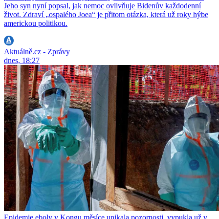
Jeho syn nyní popsal, jak nemoc ovlivňuje Bidenův každodenní
život. Zdraví „ospalého Joea“ je přitom otázka, která už roky hýbe
americkou politikou.
Aktuálně.cz - Zprávy
dnes, 18:27
Epidemie eboly v Kongu měsíce unikala pozornosti, vypukla už v