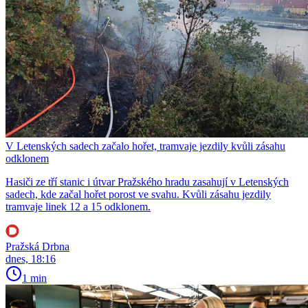
V Letenských sadech začalo hořet, tramvaje jezdily kvůli zásahu
odklonem
Hasiči ze tří stanic i útvar Pražského hradu zasahují v Letenských
sadech, kde začal hořet porost ve svahu. Kvůli zásahu jezdily
tramvaje linek 12 a 15 odklonem.
Pražská Drbna
dnes, 18:16
1 min