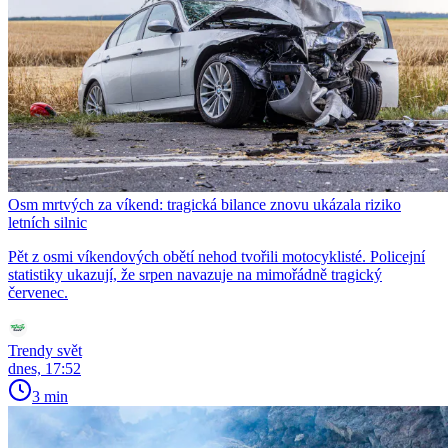
Osm mrtvých za víkend: tragická bilance znovu ukázala riziko
letních silnic
Pět z osmi víkendových obětí nehod tvořili motocyklisté. Policejní
statistiky ukazují, že srpen navazuje na mimořádně tragický
červenec.
Trendy svět
dnes, 17:52
3 min