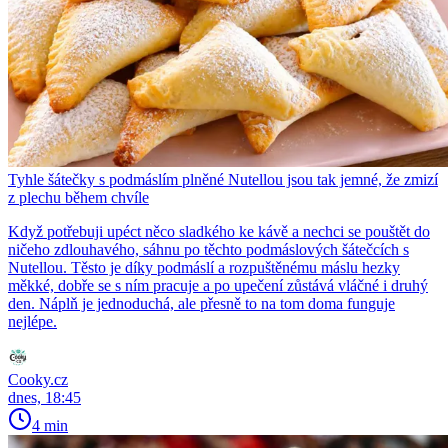
Tyhle šátečky s podmáslím plněné Nutellou jsou tak jemné, že zmizí
z plechu během chvíle
Když potřebuji upéct něco sladkého ke kávě a nechci se pouštět do
ničeho zdlouhavého, sáhnu po těchto podmáslových šátečcích s
Nutellou. Těsto je díky podmáslí a rozpuštěnému máslu hezky
měkké, dobře se s ním pracuje a po upečení zůstává vláčné i druhý
den. Náplň je jednoduchá, ale přesně to na tom doma funguje
nejlépe.
Cooky.cz
dnes, 18:45
4 min