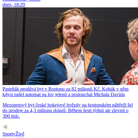
dnes, 18:29
Pastrňák prodává byt v Bostonu za 82 milionů Kč. Kohák v něm
kdysi našel automat na lov jelenů a poslouchal Michala Davida
Mezonetový byt české hokejové hvězdy na bostonském nábřeží šel
do prodeje za 4,3 milionu dolarů. Během šesti týdnů ale zlevnil o
300 tisíc.
SportyŽivě