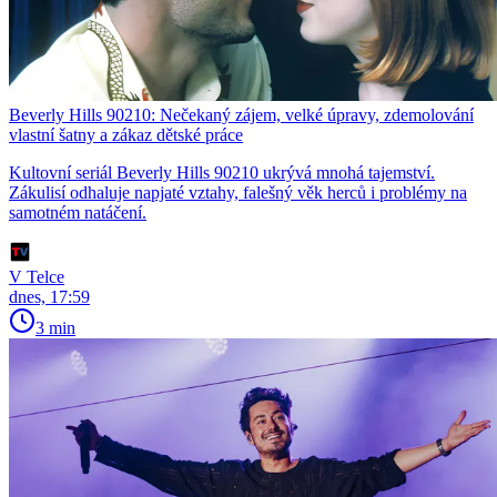
Beverly Hills 90210: Nečekaný zájem, velké úpravy, zdemolování
vlastní šatny a zákaz dětské práce
Kultovní seriál Beverly Hills 90210 ukrývá mnohá tajemství.
Zákulisí odhaluje napjaté vztahy, falešný věk herců i problémy na
samotném natáčení.
V Telce
dnes, 17:59
3 min