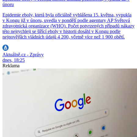
únoru
Epidemie eboly, která byla oficiálně vyhlášena 15. května, vypukla
v Kongu již v únoru, uvedla v pondělí podle agentury AP Světová
zdravotnická organizace (WHO). Počet potvrzených případů nákazy
této nejrychleji se šířící eboly v historii dosáhl v Kongu podle
nejnovějších vládních údajů 4 200, včetně více než 1 900 obětí.
Aktuálně.cz - Zprávy
dnes, 18:25
Reklama