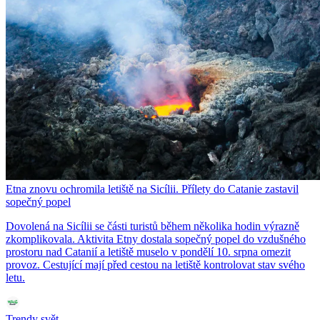
Etna znovu ochromila letiště na Sicílii. Přílety do Catanie zastavil
sopečný popel
Dovolená na Sicílii se části turistů během několika hodin výrazně
zkomplikovala. Aktivita Etny dostala sopečný popel do vzdušného
prostoru nad Catanií a letiště muselo v pondělí 10. srpna omezit
provoz. Cestující mají před cestou na letiště kontrolovat stav svého
letu.
Trendy svět