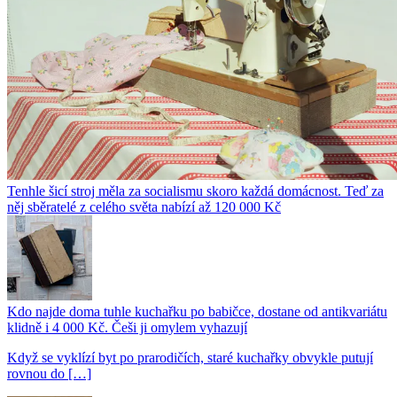
Tenhle šicí stroj měla za socialismu skoro každá domácnost. Teď za
něj sběratelé z celého světa nabízí až 120 000 Kč
Kdo najde doma tuhle kuchařku po babičce, dostane od antikvariátu
klidně i 4 000 Kč. Češi ji omylem vyhazují
Když se vyklízí byt po prarodičích, staré kuchařky obvykle putují
rovnou do […]