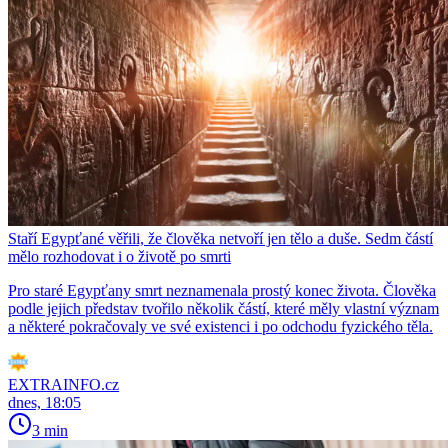
Staří Egypťané věřili, že člověka netvoří jen tělo a duše. Sedm částí
mělo rozhodovat i o životě po smrti
Pro staré Egypťany smrt neznamenala prostý konec života. Člověka
podle jejich představ tvořilo několik částí, které měly vlastní význam
a některé pokračovaly ve své existenci i po odchodu fyzického těla.
EXTRAINFO.cz
dnes, 18:05
3 min