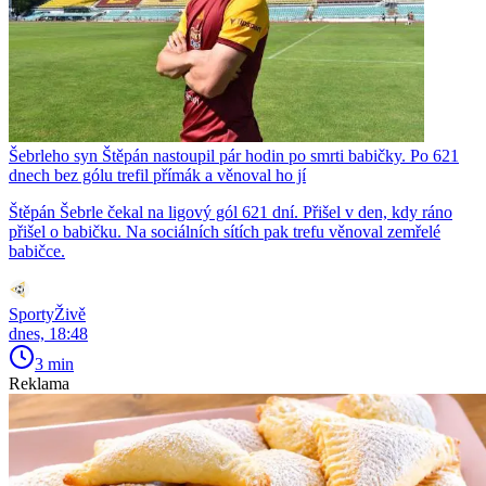
Šebrleho syn Štěpán nastoupil pár hodin po smrti babičky. Po 621
dnech bez gólu trefil přímák a věnoval ho jí
Štěpán Šebrle čekal na ligový gól 621 dní. Přišel v den, kdy ráno
přišel o babičku. Na sociálních sítích pak trefu věnoval zemřelé
babičce.
SportyŽivě
dnes, 18:48
3 min
Reklama