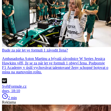
Bude za pár let ve formuli 1 závodit žena?
Ambasadorka Aston Martinu a bývalá závodnice W Series Jessica
Hawkins věří, že se za pár let ve formuli 1 objeví žena. Podporuje
F1 Academy v úsilí vychovávat talentované ženy schopné bojovat o
místa na startovním roštu.
SvětFormule.cz
dnes, 18:10
2 min
Reklama