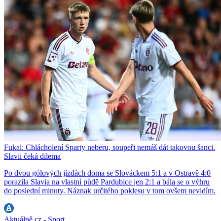
Fukal: Chlácholení Sparty neberu, soupeři nemáš dát takovou šanci.
Slavii čeká dilema
Po dvou gólových jízdách doma se Slováckem 5:1 a v Ostravě 4:0
porazila Slavia na vlastní půdě Pardubice jen 2:1 a bála se o výhru
do poslední minuty. Náznak určitého poklesu v tom ovšem nevidím.
Aktuálně.cz - Sport