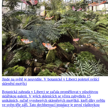
Jinde na světě je neuvidíte. V botanické v Liberci poletují svítící
sklenění motýlci
Botanická zahrada v Liberci se začala proměňovat v působivou
sklářskou galerii. V jejích sklenících se včera zabydlelo 15
unikátních, ručně vyrobených skleněných motýlků, kteří díky světlu
ve svém těle září. Tato dechberoucí instalace je první vlaštovkou