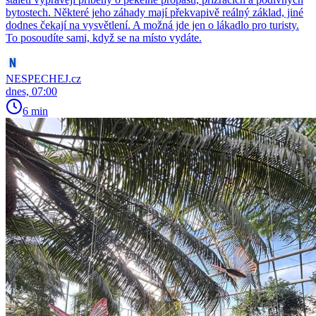
bytostech. Některé jeho záhady mají překvapivě reálný základ, jiné
dodnes čekají na vysvětlení. A možná jde jen o lákadlo pro turisty.
To posoudíte sami, když se na místo vydáte.
NESPECHEJ.cz
dnes, 07:00
6 min