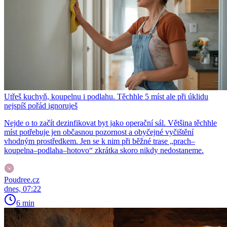
Utřeš kuchyň, koupelnu i podlahu. Těchhle 5 míst ale při úklidu
nejspíš pořád ignoruješ
Nejde o to začít dezinfikovat byt jako operační sál. Většina těchhle
míst potřebuje jen občasnou pozornost a obyčejné vyčištění
vhodným prostředkem. Jen se k nim při běžné trase „prach–
koupelna–podlaha–hotovo“ zkrátka skoro nikdy nedostaneme.
Poudree.cz
dnes, 07:22
6 min