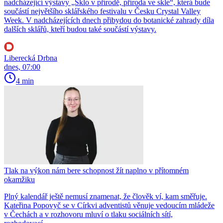
nadcházející výstavy „Sklo v přírodě, příroda ve skle“, která bude
součástí největšího sklářského festivalu v Česku Crystal Valley
Week. V nadcházejících dnech přibydou do botanické zahrady díla
dalších sklářů, kteří budou také součástí výstavy.
Liberecká Drbna
dnes, 07:00
4 min
Tlak na výkon nám bere schopnost žít naplno v přítomném
okamžiku
Plný kalendář ještě nemusí znamenat, že člověk ví, kam směřuje.
Kateřina Popovyč se v Církvi adventistů věnuje vedoucím mládeže
v Čechách a v rozhovoru mluví o tlaku sociálních sítí,