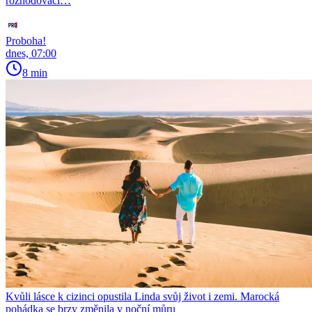
rozhodovací…
Proboha!
dnes, 07:00
8 min
Kvůli lásce k cizinci opustila Linda svůj život i zemi. Marocká
pohádka se brzy změnila v noční můru