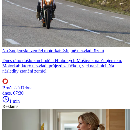
Na Znojemsku zemřel motorkář. Zřejmě nezvládl řízení
Dnes ráno došlo k nehodě u Hlubokých Mošůvek na Znojemsku.
Motorkář, který nezvládl průjezd zatáčkou, vjel na silnici. Na
následky zranění zemřel.
Brněnská Drbna
dnes, 07:30
1 min
Reklama