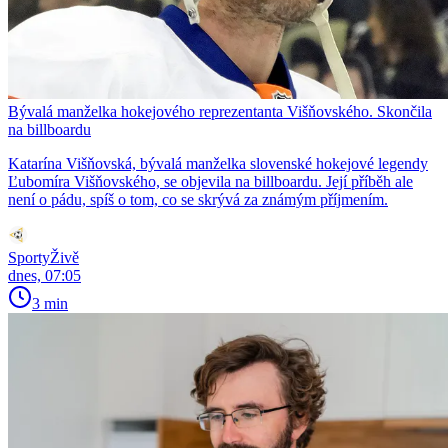
Bývalá manželka hokejového reprezentanta Višňovského. Skončila
na billboardu
Katarína Višňovská, bývalá manželka slovenské hokejové legendy
Ľubomíra Višňovského, se objevila na billboardu. Její příběh ale
není o pádu, spíš o tom, co se skrývá za známým příjmením.
SportyŽivě
dnes, 07:05
3 min