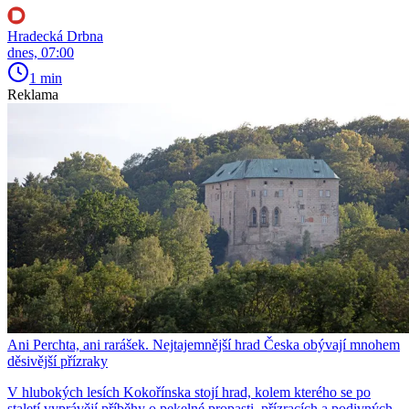
Hradecká Drbna
dnes, 07:00
1 min
Reklama
Ani Perchta, ani rarášek. Nejtajemnější hrad Česka obývají mnohem
děsivější přízraky
V hlubokých lesích Kokořínska stojí hrad, kolem kterého se po
staletí vyprávějí příběhy o pekelné propasti, přízracích a podivných