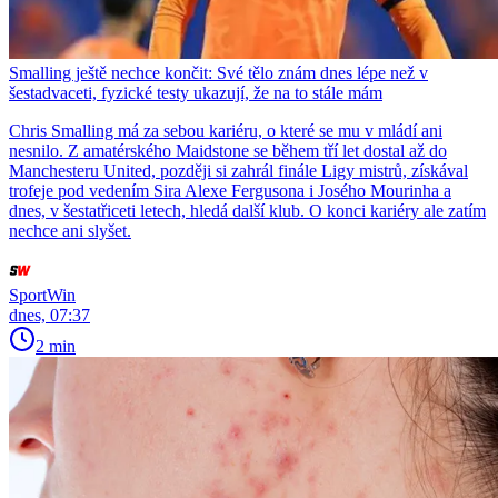
Smalling ještě nechce končit: Své tělo znám dnes lépe než v
šestadvaceti, fyzické testy ukazují, že na to stále mám
Chris Smalling má za sebou kariéru, o které se mu v mládí ani
nesnilo. Z amatérského Maidstone se během tří let dostal až do
Manchesteru United, později si zahrál finále Ligy mistrů, získával
trofeje pod vedením Sira Alexe Fergusona i Josého Mourinha a
dnes, v šestatřiceti letech, hledá další klub. O konci kariéry ale zatím
nechce ani slyšet.
SportWin
dnes, 07:37
2 min