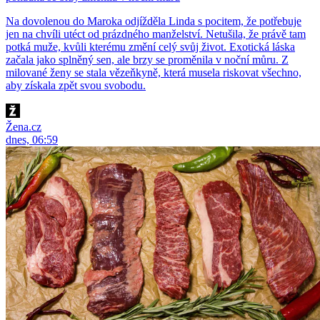
Na dovolenou do Maroka odjížděla Linda s pocitem, že potřebuje
jen na chvíli utéct od prázdného manželství. Netušila, že právě tam
potká muže, kvůli kterému změní celý svůj život. Exotická láska
začala jako splněný sen, ale brzy se proměnila v noční můru. Z
milované ženy se stala vězeňkyně, která musela riskovat všechno,
aby získala zpět svou svobodu.
Žena.cz
dnes, 06:59