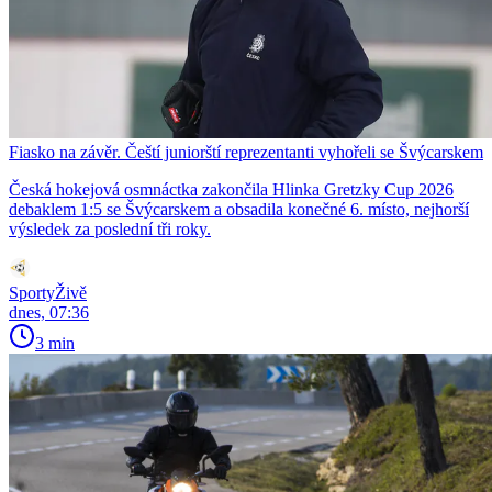
Fiasko na závěr. Čeští juniorští reprezentanti vyhořeli se Švýcarskem
Česká hokejová osmnáctka zakončila Hlinka Gretzky Cup 2026
debaklem 1:5 se Švýcarskem a obsadila konečné 6. místo, nejhorší
výsledek za poslední tři roky.
SportyŽivě
dnes, 07:36
3 min