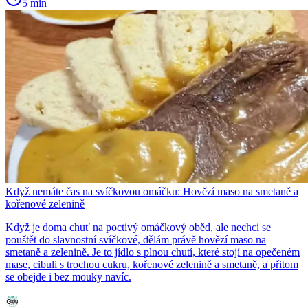
5 min
Když nemáte čas na svíčkovou omáčku: Hovězí maso na smetaně a
kořenové zelenině
Když je doma chuť na poctivý omáčkový oběd, ale nechci se
pouštět do slavnostní svíčkové, dělám právě hovězí maso na
smetaně a zelenině. Je to jídlo s plnou chutí, které stojí na opečeném
mase, cibuli s trochou cukru, kořenové zelenině a smetaně, a přitom
se obejde i bez mouky navíc.