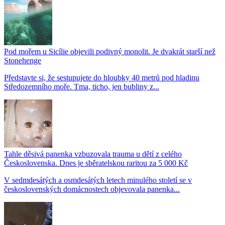
Pod mořem u Sicílie objevili podivný monolit. Je dvakrát starší než
Stonehenge
Představte si, že sestupujete do hloubky 40 metrů pod hladinu
Středozemního moře. Tma, ticho, jen bubliny z...
Tahle děsivá panenka vzbuzovala trauma u dětí z celého
Československa. Dnes je sběratelskou raritou za 5 000 Kč
V sedmdesátých a osmdesátých letech minulého století se v
československých domácnostech objevovala panenka...