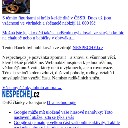
S těmito figurkami si hrálo každé dítě v ČSSR. Dnes už jsou
vzácností ve vitrínách a sbětatelé nabízíjí 11 000 Kč
Možná jste je jako děti také s nadšením vybalovali ze starých krabic
na chalupě nebo u babičky v obýváku....
Tento článek byl publikován ze zdrojů
NESPECHEJ.cz
Nespechej.cz je pozvánka zpomalit – a znovu si všimnout věcí,
které běžně přehlížíme. Web nabízí inspiraci k jednoduššímu,
vědomějšímu životu, který není o výkonech, ale o rovnováze.
Témata se točí kolem zdraví, duševní pohody, rodiny, vztahů i
smysluplného využití času. Namísto radikálních změn...
Všechny články tohoto autora →
Další články z kategorie
IT a technologie
Google může mít uložené vaše hlasové nahrávky: Toto
nastavení ukáže, zda se týká i vás
Google si pamatuje velkou část vaší online aktivity: Takhle
nastavíte, aby se historie sama mazala