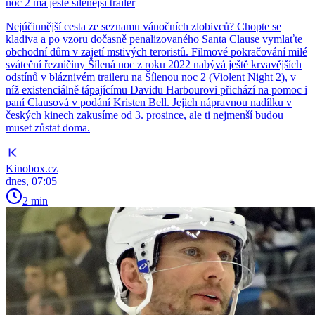
noc 2 má ještě šílenější trailer
Nejúčinnější cesta ze seznamu vánočních zlobivců? Chopte se
kladiva a po vzoru dočasně penalizovaného Santa Clause vymlaťte
obchodní dům v zajetí mstivých teroristů. Filmové pokračování milé
sváteční řezničiny Šílená noc z roku 2022 nabývá ještě krvavějších
odstínů v bláznivém traileru na Šílenou noc 2 (Violent Night 2), v
níž existenciálně tápajícímu Davidu Harbourovi přichází na pomoc i
paní Clausová v podání Kristen Bell. Jejich nápravnou nadílku v
českých kinech zakusíme od 3. prosince, ale ti nejmenší budou
muset zůstat doma.
Kinobox.cz
dnes, 07:05
2 min