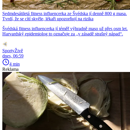
Sedmdesátiletá fitness influencerka ze Švédska jí denně 800 g masa.
Tvrdí, že se cítí skvěle, lékaři upozorňují na rizika
Švédská fitness influencerka jí téměř výhradně maso už přes osm let.
Harvardský epidemiolog to označuje za „v zásadě strašný nápad“.
SportyŽivě
dnes, 06:59
4 min
Reklama