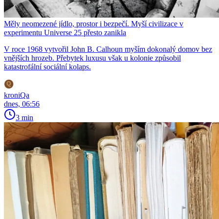
Měly neomezené jídlo, prostor i bezpečí. Myší civilizace v
experimentu Universe 25 přesto zanikla
V roce 1968 vytvořil John B. Calhoun myším dokonalý domov bez
vnějších hrozeb. Přebytek luxusu však u kolonie způsobil
katastrofální sociální kolaps.
kroniQa
dnes, 06:56
3 min