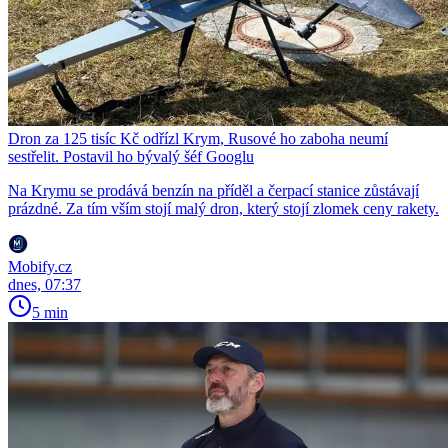
Dron za 125 tisíc Kč odřízl Krym, Rusové ho zaboha neumí
sestřelit. Postavil ho bývalý šéf Googlu
Na Krymu se prodává benzín na příděl a čerpací stanice zůstávají
prázdné. Za tím vším stojí malý dron, který stojí zlomek ceny rakety.
Mobify.cz
dnes, 07:37
5 min