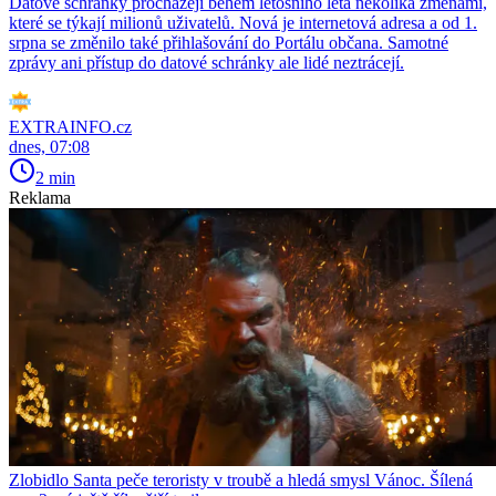
Datové schránky procházejí během letošního léta několika změnami,
které se týkají milionů uživatelů. Nová je internetová adresa a od 1.
srpna se změnilo také přihlašování do Portálu občana. Samotné
zprávy ani přístup do datové schránky ale lidé neztrácejí.
EXTRAINFO.cz
dnes, 07:08
2 min
Reklama
Zlobidlo Santa peče teroristy v troubě a hledá smysl Vánoc. Šílená