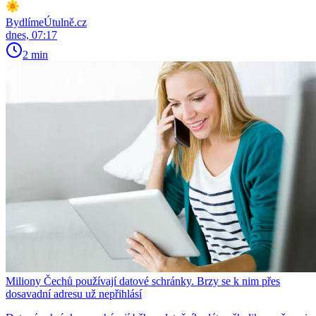
BydlímeÚtulně.cz
dnes, 07:17
2 min
Miliony Čechů používají datové schránky. Brzy se k nim přes
dosavadní adresu už nepřihlásí