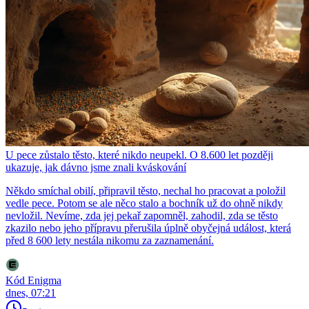
U pece zůstalo těsto, které nikdo neupekl. O 8.600 let později
ukazuje, jak dávno jsme znali kváskování
Někdo smíchal obilí, připravil těsto, nechal ho pracovat a položil
vedle pece. Potom se ale něco stalo a bochník už do ohně nikdy
nevložil. Nevíme, zda jej pekař zapomněl, zahodil, zda se těsto
zkazilo nebo jeho přípravu přerušila úplně obyčejná událost, která
před 8 600 lety nestála nikomu za zaznamenání.
Kód Enigma
dnes, 07:21