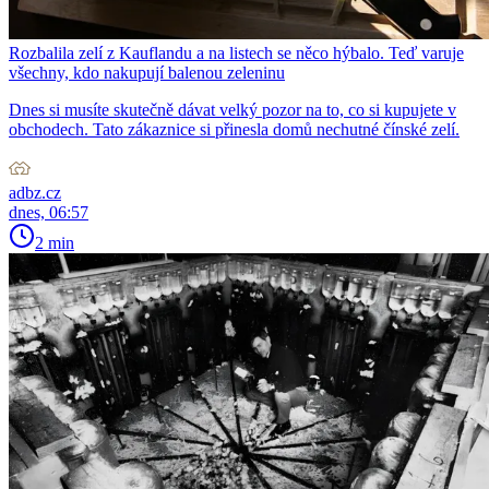
Rozbalila zelí z Kauflandu a na listech se něco hýbalo. Teď varuje
všechny, kdo nakupují balenou zeleninu
Dnes si musíte skutečně dávat velký pozor na to, co si kupujete v
obchodech. Tato zákaznice si přinesla domů nechutné čínské zelí.
adbz.cz
dnes, 06:57
2 min