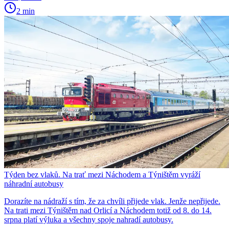
2 min
Týden bez vlaků. Na trať mezi Náchodem a Týništěm vyráží
náhradní autobusy
Dorazíte na nádraží s tím, že za chvíli přijede vlak. Jenže nepřijede.
Na trati mezi Týništěm nad Orlicí a Náchodem totiž od 8. do 14.
srpna platí výluka a všechny spoje nahradí autobusy.