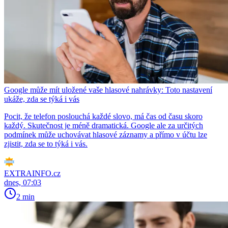
Google může mít uložené vaše hlasové nahrávky: Toto nastavení
ukáže, zda se týká i vás
Pocit, že telefon poslouchá každé slovo, má čas od času skoro
každý. Skutečnost je méně dramatická. Google ale za určitých
podmínek může uchovávat hlasové záznamy a přímo v účtu lze
zjistit, zda se to týká i vás.
EXTRAINFO.cz
dnes, 07:03
2 min