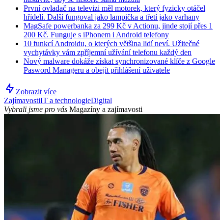
První ovladač na televizi měl motorek, který fyzicky otáčel
hřídelí. Další fungoval jako lampička a třetí jako varhany
MagSafe powerbanka za 299 Kč v Actionu, jinde stojí přes 1
200 Kč. Funguje s iPhonem i Android telefony
10 funkcí Androidu, o kterých většina lidí neví. Užitečné
vychytávky vám zpříjemní užívání telefonu každý den
Nový malware dokáže získat synchronizované klíče z Google
Pasword Manageru a obejít přihlášení uživatele
Zobrazit více
Zajímavosti
IT a technologie
Digital
Vybrali jsme pro vás
Magazíny a zajímavosti