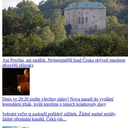
Ani Perchta, ani rarášek. Nejtajemnější hrad Česka obývají mnohem
děsivější přízraky
Dnes ve 20:20 zrušte všechny plány! Nova nasadí do vysílání
legendární trhák, kvůli kterému v kinech kolabovaly davy
Sobotní večer si zaslouží pořádný zážitek. Žádné nudné seriály,
žádné přepínání kanálů. Čeká vás...