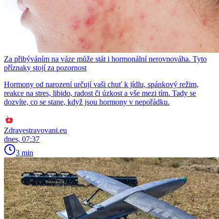
Za přibýváním na váze může stát i hormonální nerovnováha. Tyto
příznaky stojí za pozornost
Hormony od narození určují vaši chuť k jídlu, spánkový režim,
reakce na stres, libido, radost či úzkost a vše mezi tím. Tady se
dozvíte, co se stane, když jsou hormony v nepořádku.
Zdravestravovani.eu
dnes, 07:37
3 min