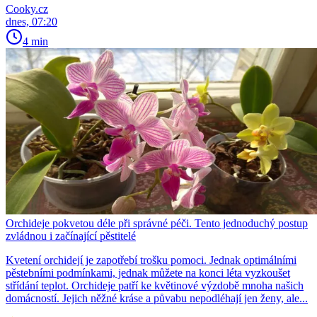
Cooky.cz
dnes, 07:20
4 min
Orchideje pokvetou déle při správné péči. Tento jednoduchý postup
zvládnou i začínající pěstitelé
Kvetení orchidejí je zapotřebí trošku pomoci. Jednak optimálními
pěstebními podmínkami, jednak můžete na konci léta vyzkoušet
střídání teplot. Orchideje patří ke květinové výzdobě mnoha našich
domácností. Jejich něžné kráse a půvabu nepodléhají jen ženy, ale...