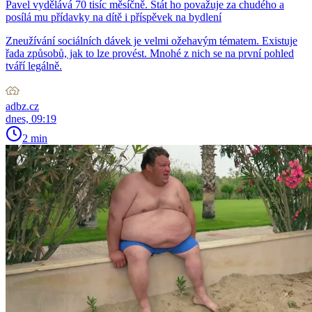
Pavel vydělává 70 tisíc měsíčně. Stát ho považuje za chudého a
posílá mu přídavky na dítě i příspěvek na bydlení
Zneužívání sociálních dávek je velmi ožehavým tématem. Existuje
řada způsobů, jak to lze provést. Mnohé z nich se na první pohled
tváří legálně.
adbz.cz
dnes, 09:19
2 min