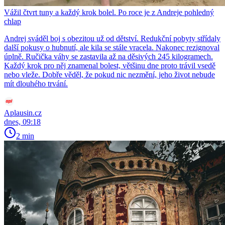
Vážil čtvrt tuny a každý krok bolel. Po roce je z Andreje pohledný
chlap
Andrej sváděl boj s obezitou už od dětství. Redukční pobyty střídaly
další pokusy o hubnutí, ale kila se stále vracela. Nakonec rezignoval
úplně. Ručička váhy se zastavila až na děsivých 245 kilogramech.
Každý krok pro něj znamenal bolest, většinu dne proto trávil vsedě
nebo vleže. Dobře věděl, že pokud nic nezmění, jeho život nebude
mít dlouhého trvání.
Aplausin.cz
dnes, 09:18
2 min