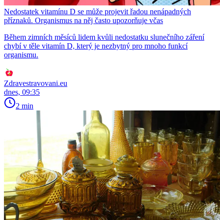
Nedostatek vitamínu D se může projevit řadou nenápadných
příznaků. Organismus na něj často upozorňuje včas
Během zimních měsíců lidem kvůli nedostatku slunečního záření
chybí v těle vitamín D, který je nezbytný pro mnoho funkcí
organismu.
Zdravestravovani.eu
dnes, 09:35
2 min