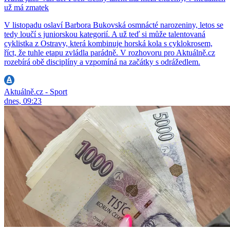
už má zmatek
V listopadu oslaví Barbora Bukovská osmnácté narozeniny, letos se
tedy loučí s juniorskou kategorií. A už teď si může talentovaná
cyklistka z Ostravy, která kombinuje horská kola s cyklokrosem,
říct, že tuhle etapu zvládla parádně. V rozhovoru pro Aktuálně.cz
rozebírá obě disciplíny a vzpomíná na začátky s odrážedlem.
Aktuálně.cz - Sport
dnes, 09:23