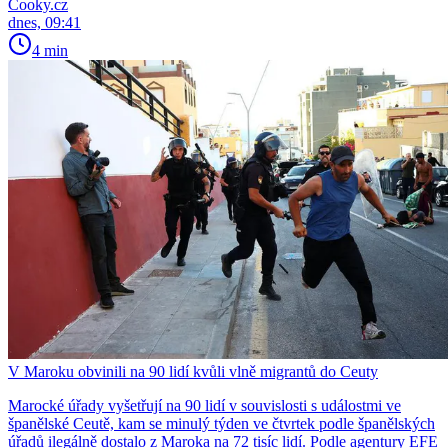
Cooky.cz
dnes, 09:41
4 min
V Maroku obvinili na 90 lidí kvůli vlně migrantů do Ceuty
Marocké úřady vyšetřují na 90 lidí v souvislosti s událostmi ve
španělské Ceutě, kam se minulý týden ve čtvrtek podle španělských
úřadů ilegálně dostalo z Maroka na 72 tisíc lidí. Podle agentury EFE