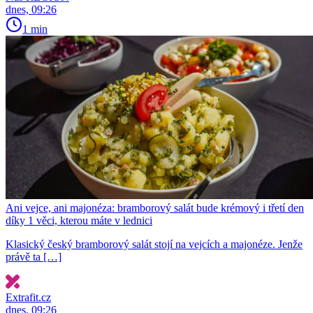
dnes, 09:26
1 min
Ani vejce, ani majonéza: bramborový salát bude krémový i třetí den
díky 1 věci, kterou máte v lednici
Klasický český bramborový salát stojí na vejcích a majonéze. Jenže
právě ta […]
Extrafit.cz
dnes, 09:26