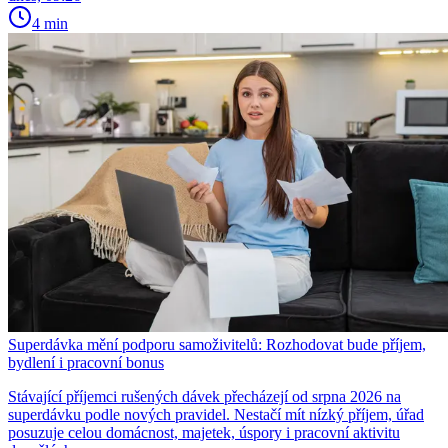
4 min
Superdávka mění podporu samoživitelů: Rozhodovat bude příjem,
bydlení i pracovní bonus
Stávající příjemci rušených dávek přecházejí od srpna 2026 na
superdávku podle nových pravidel. Nestačí mít nízký příjem, úřad
posuzuje celou domácnost, majetek, úspory i pracovní aktivitu