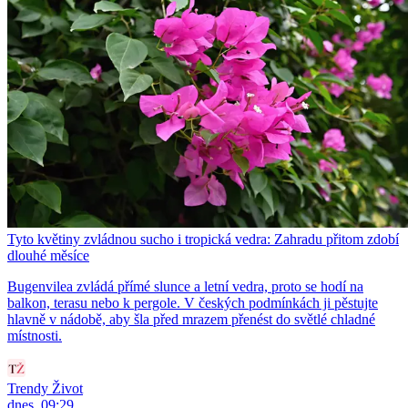
Tyto květiny zvládnou sucho i tropická vedra: Zahradu přitom zdobí
dlouhé měsíce
Bugenvilea zvládá přímé slunce a letní vedra, proto se hodí na
balkon, terasu nebo k pergole. V českých podmínkách ji pěstujte
hlavně v nádobě, aby šla před mrazem přenést do světlé chladné
místnosti.
Trendy Život
dnes, 09:29