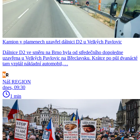
Kamion v plamenech uzavřel dálnici D2 u Velkých Pavlovic
Dálnice D2 ve směru na Brno byla od středečního dopoledne
uzavřena u Velkých Pavlovic na Břeclavsku. Krátce po půl dvanácté
tam vzplál nákladní automobil,…
Náš REGION
dnes, 09:30
1 min