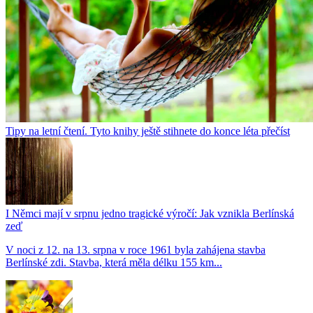
Tipy na letní čtení. Tyto knihy ještě stihnete do konce léta přečíst
I Němci mají v srpnu jedno tragické výročí: Jak vznikla Berlínská
zeď
V noci z 12. na 13. srpna v roce 1961 byla zahájena stavba
Berlínské zdi. Stavba, která měla délku 155 km...