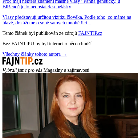
Proč mají některá znamení mastné vlasy? Panna geneticky, u
Blíženců je to nedostatek sebelásky
Vlasy představují určitou vizitku člověka. Podle toho, co máme na
hlavě, dokážeme o sobě samých mnohé říci...
Tento článek byl publikován ze zdrojů
FAJNTIP.cz
Bez FAJNTIPU by byl internet o něco chudší.
Všechny články tohoto autora →
Vybrali jsme pro vás
Magazíny a zajímavosti