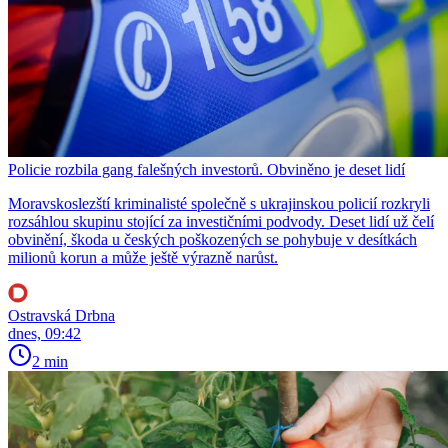
Policie rozbila gang falešných investorů. Obviněno je deset lidí
Moravskoslezští kriminalisté společně s ukrajinskou policií rozkryli
rozsáhlou skupinu stojící za investičními podvody. Deset lidí už čelí
obvinění, škoda u českých poškozených se pohybuje v desítkách
milionů korun a může ještě výrazně narůst.
Ostravská Drbna
dnes, 09:42
2 min