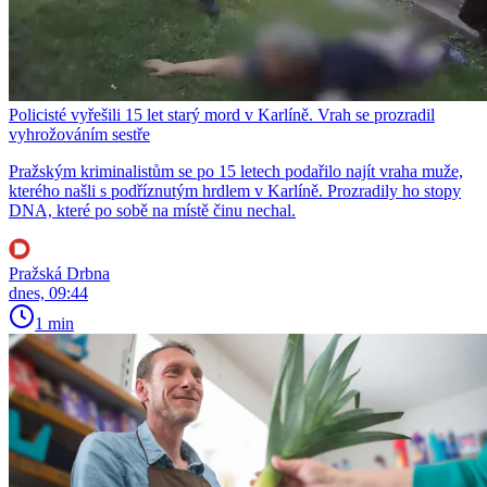
Policisté vyřešili 15 let starý mord v Karlíně. Vrah se prozradil
vyhrožováním sestře
Pražským kriminalistům se po 15 letech podařilo najít vraha muže,
kterého našli s podříznutým hrdlem v Karlíně. Prozradily ho stopy
DNA, které po sobě na místě činu nechal.
Pražská Drbna
dnes, 09:44
1 min