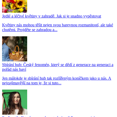
Jedlé a léčivé květiny v zahradě. Jak si je snadno vypěstovat
Květiny nás mohou těšit nejen svou barevnou rozmanitostí, ale také
chutěmi. Projděte se zahradou a...
Sbírání hub: Český fenomén, který se dědí z generace na generaci a
pořád nás baví
Jen málokde je sbírání hub tak rozšířeným koníčkem jako u nás. A
nejzajímavější na tom je, že si tuto...