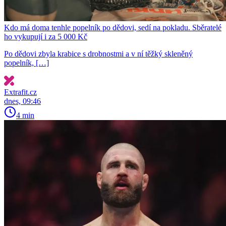
Kdo má doma tenhle popelník po dědovi, sedí na pokladu. Sběratelé
ho vykupují i za 5 000 Kč
Po dědovi zbyla krabice s drobnostmi a v ní těžký skleněný
popelník, […]
Extrafit.cz
dnes, 09:46
4 min