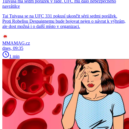
Tuivasa má sedm porážek v řadě. UFC mu dalo nebezpečného
navrátilce
Tai Tuivasa se na UFC 331 pokusí ukončit sérii sedmi porážek.
Proti Robelisu Despaignemu bude bojovat nejen o návrat k výhrám,
ale dost možná i o další místo v organizaci.
MMAMAG.cz
dnes, 09:35
1 min