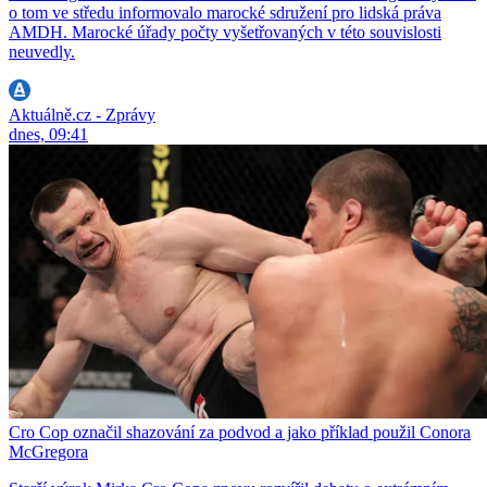
o tom ve středu informovalo marocké sdružení pro lidská práva
AMDH. Marocké úřady počty vyšetřovaných v této souvislosti
neuvedly.
Aktuálně.cz - Zprávy
dnes, 09:41
Cro Cop označil shazování za podvod a jako příklad použil Conora
McGregora