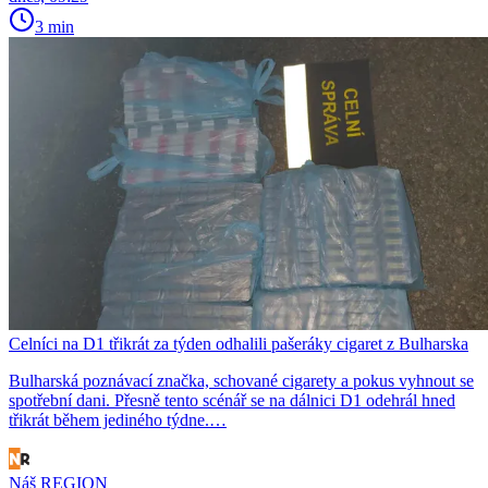
3 min
Celníci na D1 třikrát za týden odhalili pašeráky cigaret z Bulharska
Bulharská poznávací značka, schované cigarety a pokus vyhnout se
spotřební dani. Přesně tento scénář se na dálnici D1 odehrál hned
třikrát během jediného týdne.…
Náš REGION