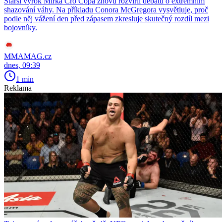
Starší výrok Mirka Cro Copa znovu rozvířil debatu o extrémním
shazování váhy. Na příkladu Conora McGregora vysvětluje, proč
podle něj vážení den před zápasem zkresluje skutečný rozdíl mezi
bojovníky.
MMAMAG.cz
dnes, 09:39
1 min
Reklama