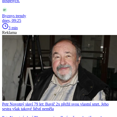
dospělých.
Byznys trendy
dnes, 09:25
3 min
Reklama
Petr Novotný slaví 79 let: Bavič 2x přežil svou vlastní smrt. Jeho
sestra však takové štěstí neměla