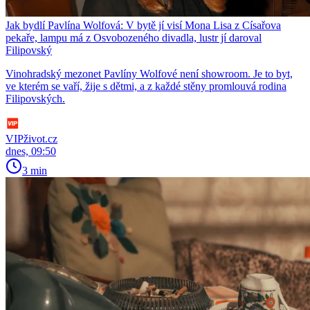
Jak bydlí Pavlína Wolfová: V bytě jí visí Mona Lisa z Císařova
pekaře, lampu má z Osvobozeného divadla, lustr jí daroval
Filipovský
Vinohradský mezonet Pavlíny Wolfové není showroom. Je to byt,
ve kterém se vaří, žije s dětmi, a z každé stěny promlouvá rodina
Filipovských.
VIPživot.cz
dnes, 09:50
3 min