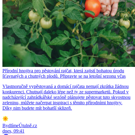
Přírodní hnojiva pro pěstování rajčat, která zajistí bohatou úrodu
šťavnatých a chutných plodů. Připravte se na letošní sezonu včas
Vlastnoručně vypěstovaná a domácí rajčata nemají zkrátka žádnou
konkurenci. Chutnají daleko lépe než ty ze supermarketů. Pokud v
nadcházející zahrádkářské sezóně plánujete pěstovat tuto skvostnou
zeleninu, můžete načerpat inspiraci s těmito přírodními hnojivy.
Díky nim budete mít bohatší sklizeň.
BydlímeÚtulně.cz
dnes, 09:41