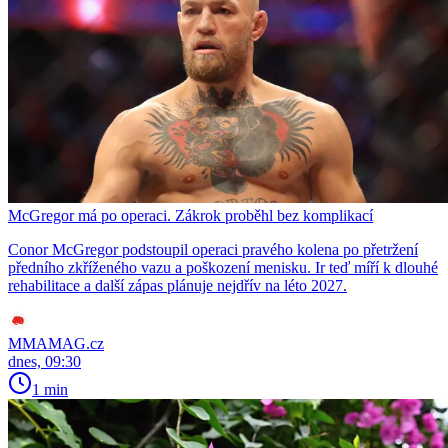
McGregor má po operaci. Zákrok proběhl bez komplikací
Conor McGregor podstoupil operaci pravého kolena po přetržení
předního zkříženého vazu a poškození menisku. Ir teď míří k dlouhé
rehabilitace a další zápas plánuje nejdřív na léto 2027.
MMAMAG.cz
dnes, 09:30
1 min