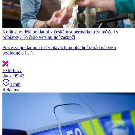
Kolik si vydělá pokladní v českém supermarketu za měsíc i s
příplatky? To číslo většinu lidí zaskočí
Práce za pokladnou má v hlavách mnoha lidí pořád nálepku
podřadné a […]
Extrafit.cz
dnes, 09:43
4 min
Reklama