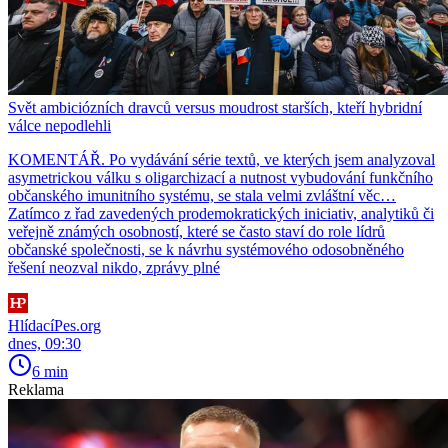
Svět ambiciózních dravců versus moudrost starších, kteří hybridní
válce nepodlehli
KOMENTÁŘ. Po vydávání série textů, ve kterých jsem analyzoval
asymetrickou válku s oligarchizací a nutnost vybudování funkčního
občanského imunitního systému, se stala velmi zvláštní věc…
Zatímco z řad zavedených prodemokratických iniciativ, analytiků či
veřejně známých osobností, které se často staví do role lídrů
občanské společnosti, se k návrhu systémového odosobněného
řešení neozval nikdo, zprávy plné
HlídacíPes.org
dnes, 09:30
6 min
Reklama