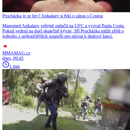
Procházka je ze hry? Ankalaev si řekl o zápas s Costou
Magomed Ankalaev veřejně zatlačil na UFC a vyzval Paula Costu.
Pokud vedení na duel skutečně kývne, Jiří Procházka může přijít o
jednoho z nejlogičtějších soupeřů pro návrat k titulové šanci.
MMAMAG.cz
dnes, 09:45
1 min