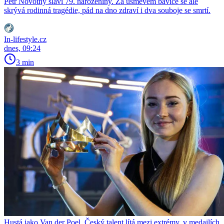
Petr Novotný slaví 79. narozeniny. Za úsměvem baviče se ale
skrývá rodinná tragédie, pád na dno zdraví i dva souboje se smrtí.
In-lifestyle.cz
dnes, 09:24
3 min
Hustá jako Van der Poel. Český talent lítá mezi extrémy, v medailích