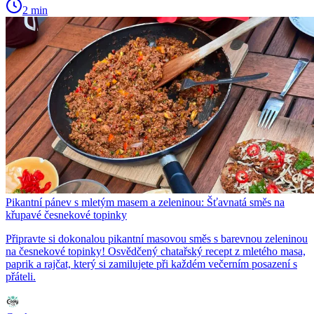
2 min
Pikantní pánev s mletým masem a zeleninou: Šťavnatá směs na
křupavé česnekové topinky
Připravte si dokonalou pikantní masovou směs s barevnou zeleninou
na česnekové topinky! Osvědčený chatařský recept z mletého masa,
paprik a rajčat, který si zamilujete při každém večerním posazení s
přáteli.