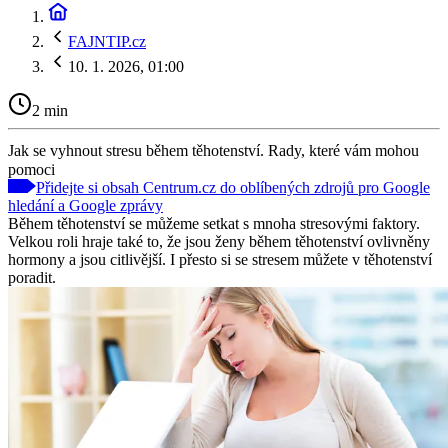
FAJNTIP.cz
10. 1. 2026, 01:00
2 min
Jak se vyhnout stresu během těhotenství. Rady, které vám mohou
pomoci
Přidejte si obsah Centrum.cz do oblíbených zdrojů pro Google
hledání a Google zprávy
Během těhotenství se můžeme setkat s mnoha stresovými faktory.
Velkou roli hraje také to, že jsou ženy během těhotenství ovlivněny
hormony a jsou citlivější. I přesto si se stresem můžete v těhotenství
poradit.