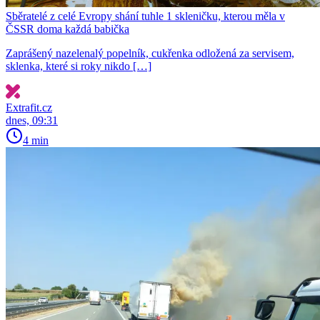
Sběratelé z celé Evropy shání tuhle 1 skleničku, kterou měla v
ČSSR doma každá babička
Zaprášený nazelenalý popelník, cukřenka odložená za servisem,
sklenka, které si roky nikdo […]
Extrafit.cz
dnes, 09:31
4 min