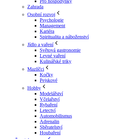
Pro hospodyňky
Zahrada
Osobní rozvoj
Psychologie
Management
Kariéra
Spiritualita a náboženství
Jídlo a vaření
Světová gastronomie
Levné vaření
Kulinářské triky
Mazlíčci
Kočky
Pejskové
Hobby
Modelářství
Včelařství
Rybaření
Letectví
Automobilismus
Adrenalin
Sběratelství
Houbaření