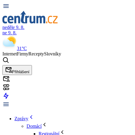
neděle 9. 8.
ne 9. 8.
31°C
Internet
Firmy
Recepty
Slovníky
Přihlášení
Zprávy
Domácí
Regionální