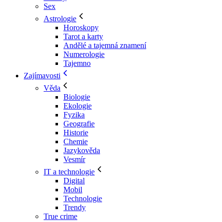
Sex
Astrologie
Horoskopy
Tarot a karty
Andělé a tajemná znamení
Numerologie
Tajemno
Zajímavosti
Věda
Biologie
Ekologie
Fyzika
Geografie
Historie
Chemie
Jazykověda
Vesmír
IT a technologie
Digital
Mobil
Technologie
Trendy
True crime