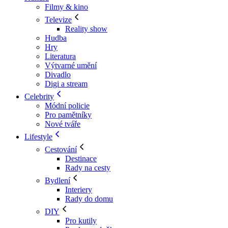
Filmy & kino
Televize
Reality show
Hudba
Hry
Literatura
Výtvarné umění
Divadlo
Digi a stream
Celebrity
Módní policie
Pro pamětníky
Nové tváře
Lifestyle
Cestování
Destinace
Rady na cesty
Bydlení
Interiery
Rady do domu
DIY
Pro kutily