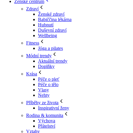
Ženské centrum
Zdraví
Ženské zdraví
Babiččina lékárna
Hubnutí
Duševní zdraví
Wellbeing
Fitness
Jóga a pilates
Módní trendy
Aktuální trendy
Doplňky
Krása
Péče o pleť
Péče o tělo
Vlasy
Nehty
Příběhy ze života
Inspirativní ženy
Rodina & komunita
Výchova
Přátelství
Vztahy