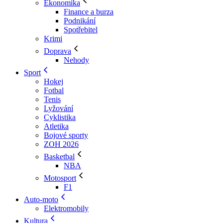
Ekonomika
Finance a burza
Podnikání
Spotřebitel
Krimi
Doprava
Nehody
Sport
Hokej
Fotbal
Tenis
Lyžování
Cyklistika
Atletika
Bojové sporty
ZOH 2026
Basketbal
NBA
Motosport
F1
Auto-moto
Elektromobily
Kultura