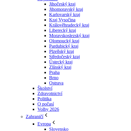
Jihočeský kraj
Jihomoravský kraj
Karlovarský kraj
Kraj Vysočina
Králověhradecký kraj
Liberecký kraj
Moravskoslezský kraj
Olomoucký kraj
Pardubický kraj
Plzeňský kraj
Středočeský kraj
Ústecký kraj
Zlínský kraj
Praha
Brno
Ostrava
Školství
Zdravotnictví
Politika
O počasí
Volby 2026
Zahraničí
Evropa
Slovensko