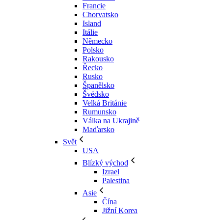
Francie
Chorvatsko
Island
Itálie
Německo
Polsko
Rakousko
Řecko
Rusko
Španělsko
Švédsko
Velká Británie
Rumunsko
Válka na Ukrajině
Maďarsko
Svět
USA
Blízký východ
Izrael
Palestina
Asie
Čína
Jižní Korea