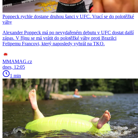
Poppeck rychle dostane druhou šanci v UFC. Vrací se do polotěžké
váhy
Alexander Poppeck má po nevydařeném debutu v UFC dostat další
zápas. V říjnu se má vrátit do polotěžké váhy proti Brazilci
Felipemu Francovi, který naposledy vyhrál na TKO.
MMAMAG.cz
dnes, 12:05
1 min