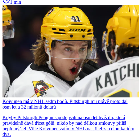
1 min
Koivunen má v NHL sedm bodů. Pittsburgh mu právě proto dal
osm let a 32 milionů dolarů
Kdyby Pittsburgh Penguins podepsali na osm let hvězdu, která
pravidelně dává třicet gólů, nikdo by nad délkou smlouvy příliš
nepřemýšlel. Ville Koivunen zatím v NHL nastřílel za celou kariéru
dva.