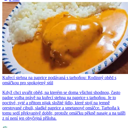
Kuřecí stehna na paprice podávaná s tarhoňou: Rodinný oběd s
omáčkou pro spokojený stůl
Když chci uvařit oběd, na kterém se doma všichni shodnou, často
padne volba právě na kuřecí stehna na paprice s tarhoňou. Je to
poctivé, syté a přitom nijak složité jídlo, které stojí na jemně
orestované cibuli, sladké paprice a smetanové omáčce. Tarhoňa k
tomu sedí překvapivě dobře, protože omáčku pěkně nasaje a na talíři
z ní není jen obyčejná příloha.