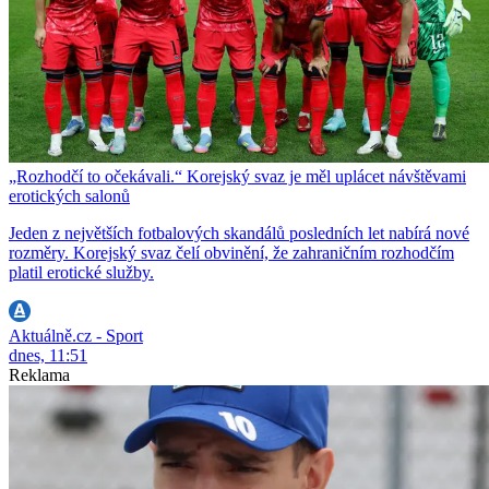
„Rozhodčí to očekávali.“ Korejský svaz je měl uplácet návštěvami
erotických salonů
Jeden z největších fotbalových skandálů posledních let nabírá nové
rozměry. Korejský svaz čelí obvinění, že zahraničním rozhodčím
platil erotické služby.
Aktuálně.cz - Sport
dnes, 11:51
Reklama