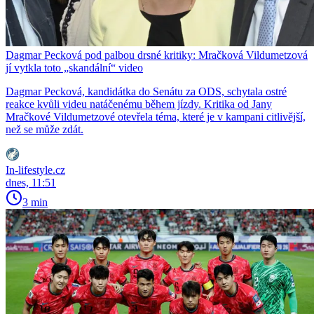
Dagmar Pecková pod palbou drsné kritiky: Mračková Vildumetzová
jí vytkla toto „skandální“ video
Dagmar Pecková, kandidátka do Senátu za ODS, schytala ostré
reakce kvůli videu natáčenému během jízdy. Kritika od Jany
Mračkové Vildumetzové otevřela téma, které je v kampani citlivější,
než se může zdát.
In-lifestyle.cz
dnes, 11:51
3 min