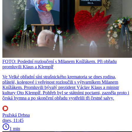
FOTO: Poslední rozloučení s Milanem Knížákem. Při obřadu
promluvili Klaus a Klempíř
Ve Velké obřadní síni strašnického krematoria se dnes rodina,
přátelé, kolegové i veřejnost rozloučili s výtvarníkem Milanem
Knížákem. Promluvili bývalý prezident Václav Klaus a ministr
kultury Oto Klempíř. Pohřeb byl se státními poctami, zazněla proto i
česká hymna a po skončení obřadu vystřelili tři čestné salvy.
Pražská Drbna
dnes, 11:45
1 min