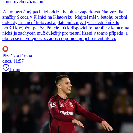
kamerového záznamu
Zatím neznámý pachatel odcizil batoh ze zaparkovaného vozidla
značky Škoda v Plánici na Klatovsku. Majitel měl v batohu osobní
doklady, finanční hotovost a platební karty. Ty následně někdo
použil k výběru peněz. Policie má k dispozici fotografie z kamer, na
nichž je zachycen muž důležitý pro trestní řízení v tomto případu, a
obrací se na veřejnost s žádostí o pomoc při jeho identifikaci.
Plzeňská Drbna
dnes, 11:57
1 min