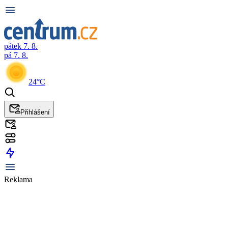
pátek 7. 8.
pá 7. 8.
24°C
Přihlášení
Reklama