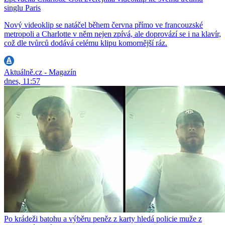
singlu Paris
Nový videoklip se natáčel během června přímo ve francouzské
metropoli a Charlotte v něm nejen zpívá, ale doprovází se i na klavír,
což dle tvůrců dodává celému klipu komornější ráz.
Aktuálně.cz - Magazín
dnes, 11:57
Po krádeži batohu a výběru peněz z karty hledá policie muže z