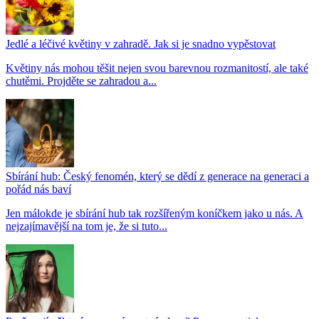
Jedlé a léčivé květiny v zahradě. Jak si je snadno vypěstovat
Květiny nás mohou těšit nejen svou barevnou rozmanitostí, ale také
chutěmi. Projděte se zahradou a...
Sbírání hub: Český fenomén, který se dědí z generace na generaci a
pořád nás baví
Jen málokde je sbírání hub tak rozšířeným koníčkem jako u nás. A
nejzajímavější na tom je, že si tuto...