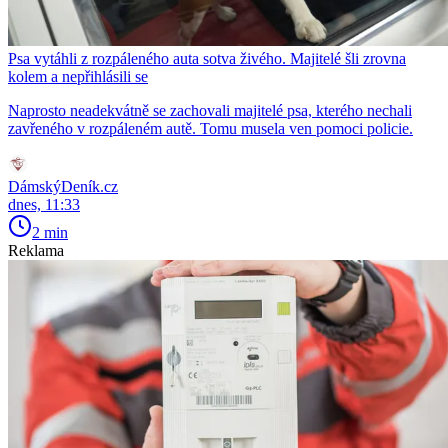
Psa vytáhli z rozpáleného auta sotva živého. Majitelé šli zrovna
kolem a nepřihlásili se
Naprosto neadekvátně se zachovali majitelé psa, kterého nechali
zavřeného v rozpáleném autě. Tomu musela ven pomoci policie.
DámskýDeník.cz
dnes, 11:33
2 min
Reklama