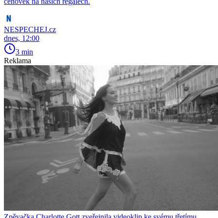
cenovek na našich regálech.
NESPECHEJ.cz
dnes, 12:00
3 min
Reklama
Zpěvačka Charlotte Gott zveřejnila videoklip ke svému třetímu