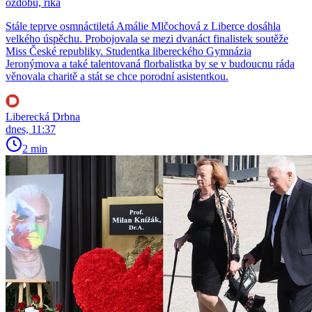
ozdobu, říká
Stále teprve osmnáctiletá Amálie Mlčochová z Liberce dosáhla
velkého úspěchu. Probojovala se mezi dvanáct finalistek soutěže
Miss České republiky. Studentka libereckého Gymnázia
Jeronýmova a také talentovaná florbalistka by se v budoucnu ráda
věnovala charitě a stát se chce porodní asistentkou.
Liberecká Drbna
dnes, 11:37
2 min