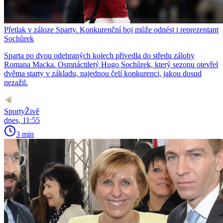
Přetlak v záloze Sparty. Konkurenční boj může odnést i reprezentant
Sochůrek
Sparta po dvou odehraných kolech přivedla do středu zálohy
Romana Macka. Osmnáctiletý Hugo Sochůrek, který sezonu otevřel
dvěma starty v základu, najednou čelí konkurenci, jakou dosud
nezažil.
SportyŽivě
dnes, 11:55
3 min