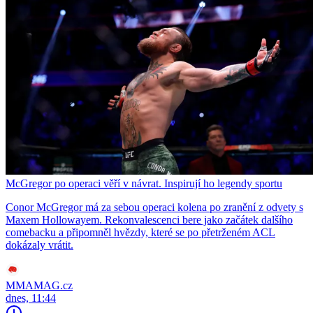
McGregor po operaci věří v návrat. Inspirují ho legendy sportu
Conor McGregor má za sebou operaci kolena po zranění z odvety s
Maxem Hollowayem. Rekonvalescenci bere jako začátek dalšího
comebacku a připomněl hvězdy, které se po přetrženém ACL
dokázaly vrátit.
MMAMAG.cz
dnes, 11:44