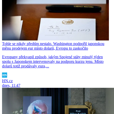
Tohle se nikdy předtím nestalo. Washington podpořil japonskou
měnu prodejem eur místo dolarů, Evropu to zaskočilo
Evropany překvapil způsob, jakým Spojené státy minulý týden
spolu s Japonskem intervenovaly na podporu kurzu jenu. Místo
dolarů totiž prodávaly eura,...
HN.cz
dnes, 11:47