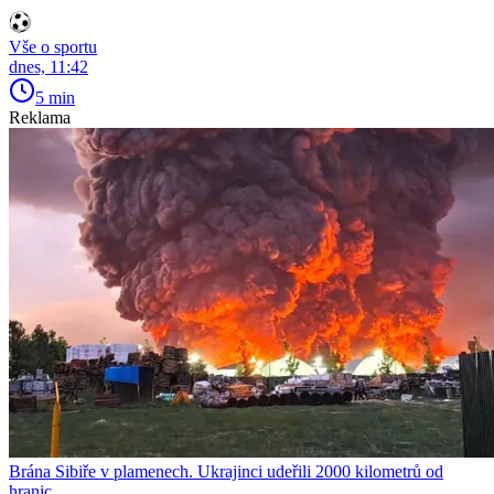
Vše o sportu
dnes, 11:42
5 min
Reklama
Brána Sibiře v plamenech. Ukrajinci udeřili 2000 kilometrů od
hranic