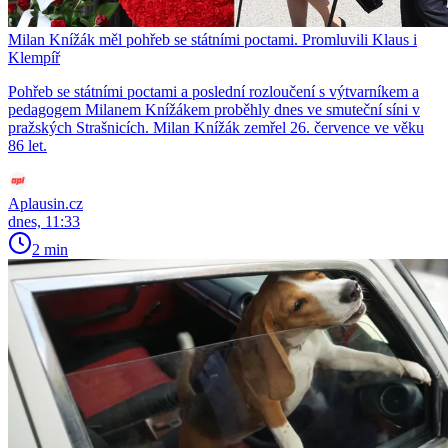
Milan Knížák měl pohřeb se státními poctami. Promluvili Klaus i
Klempíř
Pohřeb se státními poctami a poslední rozloučení s výtvarníkem a
pedagogem Milanem Knížákem proběhly dnes ve smuteční síni v
pražských Strašnicích. Milan Knížák zemřel 26. července ve věku
86 let.
Aplausin.cz
dnes, 11:33
2 min