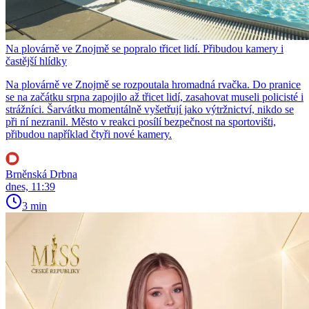
Na plovárně ve Znojmě se popralo třicet lidí. Přibudou kamery i
častější hlídky
Na plovárně ve Znojmě se rozpoutala hromadná rvačka. Do pranice
se na začátku srpna zapojilo až třicet lidí, zasahovat museli policisté i
strážníci. Šarvátku momentálně vyšetřují jako výtržnictví, nikdo se
při ní nezranil. Město v reakci posílí bezpečnost na sportovišti,
přibudou například čtyři nové kamery.
Brněnská Drbna
dnes, 11:39
3 min