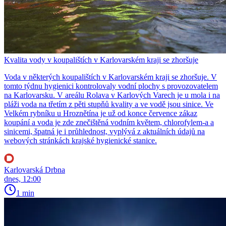
Kvalita vody v koupalištích v Karlovarském kraji se zhoršuje
Voda v některých koupalištích v Karlovarském kraji se zhoršuje. V
tomto týdnu hygienici kontrolovaly vodní plochy s provozovatelem
na Karlovarsku. V areálu Rolava v Karlových Varech je u mola i na
pláži voda na třetím z pěti stupňů kvality a ve vodě jsou sinice. Ve
Velkém rybníku u Hroznětína je už od konce července zákaz
koupání a voda je zde znečištěná vodním květem, chlorofylem-a a
sinicemi, špatná je i průhlednost, vyplývá z aktuálních údajů na
webových stránkách krajské hygienické stanice.
Karlovarská Drbna
dnes, 12:00
1 min