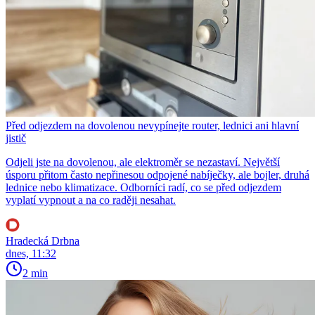
Před odjezdem na dovolenou nevypínejte router, lednici ani hlavní
jistič
Odjeli jste na dovolenou, ale elektroměr se nezastaví. Největší
úsporu přitom často nepřinesou odpojené nabíječky, ale bojler, druhá
lednice nebo klimatizace. Odborníci radí, co se před odjezdem
vyplatí vypnout a na co raději nesahat.
Hradecká Drbna
dnes, 11:32
2 min