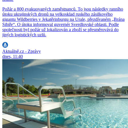
Požár a 800 evakuovaných zaměstnanců. To jsou následky ranního
útoku ukrajinských dronů na velkosklad ruského zásilkového
gigantu Wildberries v Jekatěrinburgu na Urale, přezdívaném „Brána
Sibiře“. O útoku informoval guvernér Sverdlovské oblasti. Podle
společnosti byl požár už lokalizován a zboží se přesměrovává do
jiných logistických uzlů.
Aktuálně.cz - Zprávy
dnes, 11:40