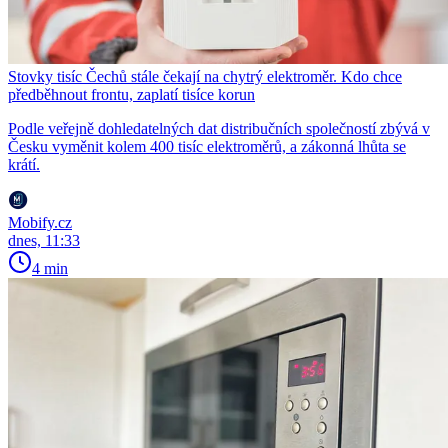
Stovky tisíc Čechů stále čekají na chytrý elektroměr. Kdo chce
předběhnout frontu, zaplatí tisíce korun
Podle veřejně dohledatelných dat distribučních společností zbývá v
Česku vyměnit kolem 400 tisíc elektroměrů, a zákonná lhůta se
krátí.
Mobify.cz
dnes, 11:33
4 min