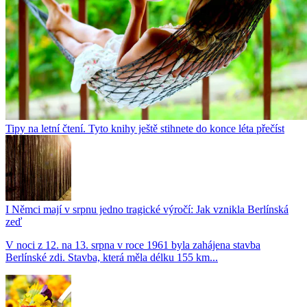
Tipy na letní čtení. Tyto knihy ještě stihnete do konce léta přečíst
I Němci mají v srpnu jedno tragické výročí: Jak vznikla Berlínská
zeď
V noci z 12. na 13. srpna v roce 1961 byla zahájena stavba
Berlínské zdi. Stavba, která měla délku 155 km...