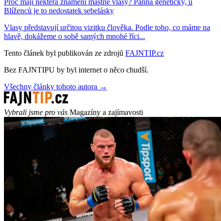
Proč mají některá znamení mastné vlasy? Panna geneticky, u
Blíženců je to nedostatek sebelásky
Vlasy představují určitou vizitku člověka. Podle toho, co máme na
hlavě, dokážeme o sobě samých mnohé říci...
Tento článek byl publikován ze zdrojů
FAJNTIP.cz
Bez FAJNTIPU by byl internet o něco chudší.
Všechny články tohoto autora →
Vybrali jsme pro vás
Magazíny a zajímavosti