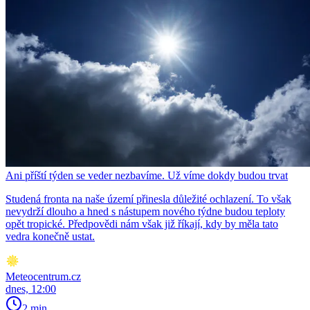
Ani příští týden se veder nezbavíme. Už víme dokdy budou trvat
Studená fronta na naše území přinesla důležité ochlazení. To však
nevydrží dlouho a hned s nástupem nového týdne budou teploty
opět tropické. Předpovědi nám však již říkají, kdy by měla tato
vedra konečně ustat.
Meteocentrum.cz
dnes, 12:00
2 min