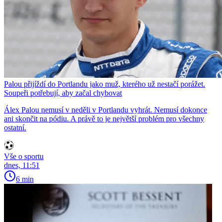
Palou přijíždí do Portlandu jako muž, kterého už nestačí porážet.
Soupeři potřebují, aby začal chybovat
Álex Palou nemusí v neděli v Portlandu vyhrát. Nemusí dokonce
ani skončit na pódiu. A právě to je největší problém pro všechny
ostatní.
Vše o sportu
dnes, 11:51
6 min