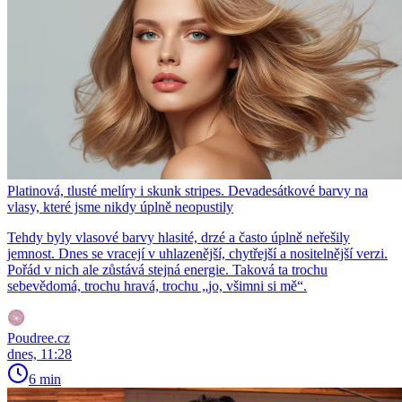
Platinová, tlusté melíry i skunk stripes. Devadesátkové barvy na
vlasy, které jsme nikdy úplně neopustily
Tehdy byly vlasové barvy hlasité, drzé a často úplně neřešily
jemnost. Dnes se vracejí v uhlazenější, chytřejší a nositelnější verzi.
Pořád v nich ale zůstává stejná energie. Taková ta trochu
sebevědomá, trochu hravá, trochu „jo, všimni si mě“.
Poudree.cz
dnes, 11:28
6 min