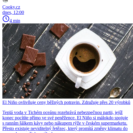
Cooky.cz
dnes, 12:00
4 min
El Niño ovlivňuje ceny běžných potravin. Zdražuje přes 20 výrobků
Teplá voda v Tichém oceánu rozehrává nebezpečnou partii, jejíž
konec pocítíte přímo ve své peněžence. El Niño si málokdo spojuje
s ranním šálkem kávy nebo nákupem rýže v českém supermarketu.
Přesto existuje neviditelný řetězec, který promítá změny klimatu do