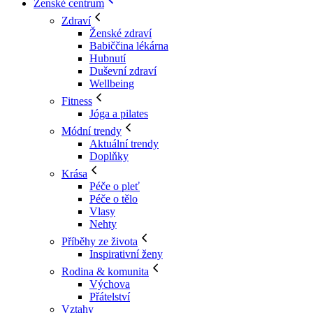
Ženské centrum
Zdraví
Ženské zdraví
Babiččina lékárna
Hubnutí
Duševní zdraví
Wellbeing
Fitness
Jóga a pilates
Módní trendy
Aktuální trendy
Doplňky
Krása
Péče o pleť
Péče o tělo
Vlasy
Nehty
Příběhy ze života
Inspirativní ženy
Rodina & komunita
Výchova
Přátelství
Vztahy