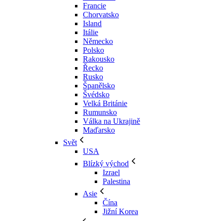
Francie
Chorvatsko
Island
Itálie
Německo
Polsko
Rakousko
Řecko
Rusko
Španělsko
Švédsko
Velká Británie
Rumunsko
Válka na Ukrajině
Maďarsko
Svět
USA
Blízký východ
Izrael
Palestina
Asie
Čína
Jižní Korea