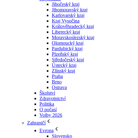
Jihočeský kraj
Jihomoravský kraj
Karlovarský kraj
Kraj Vysočina
Králověhradecký kraj
Liberecký kraj
Moravskoslezský kraj
Olomoucký kraj
Pardubický kraj
Plzeňský kraj
Středočeský kraj
Ústecký kraj
Zlínský kraj
Praha
Brno
Ostrava
Školství
Zdravotnictví
Politika
O počasí
Volby 2026
Zahraničí
Evropa
Slovensko