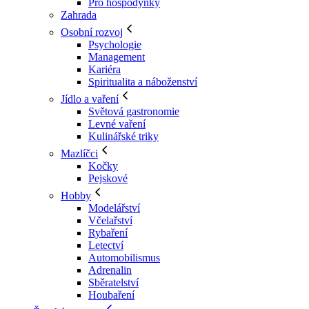
Pro hospodyňky
Zahrada
Osobní rozvoj
Psychologie
Management
Kariéra
Spiritualita a náboženství
Jídlo a vaření
Světová gastronomie
Levné vaření
Kulinářské triky
Mazlíčci
Kočky
Pejskové
Hobby
Modelářství
Včelařství
Rybaření
Letectví
Automobilismus
Adrenalin
Sběratelství
Houbaření