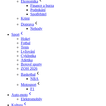
Ekonomika
Finance a burza
Podnikání
Spotřebitel
Krimi
Doprava
Nehody
Sport
Hokej
Fotbal
Tenis
Lyžování
Cyklistika
Atletika
Bojové sporty
ZOH 2026
Basketbal
NBA
Motosport
F1
Auto-moto
Elektromobily
Kultura