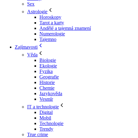
Sex
Astrologie
Horoskopy
Tarot a karty
Andělé a tajemná znamení
Numerologie
Tajemno
Zajímavosti
Věda
Biologie
Ekologie
Fyzika
Geografie
Historie
Chemie
Jazykověda
Vesmír
IT a technologie
Digital
Mobil
Technologie
Trendy
True crime