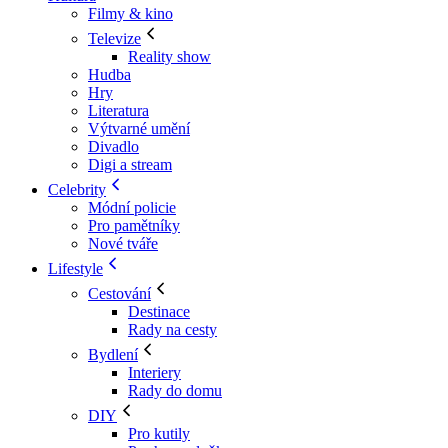
Filmy & kino
Televize
Reality show
Hudba
Hry
Literatura
Výtvarné umění
Divadlo
Digi a stream
Celebrity
Módní policie
Pro pamětníky
Nové tváře
Lifestyle
Cestování
Destinace
Rady na cesty
Bydlení
Interiery
Rady do domu
DIY
Pro kutily