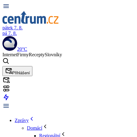
pátek 7. 8.
pá 7. 8.
20°C
Internet
Firmy
Recepty
Slovníky
Přihlášení
Zprávy
Domácí
Regionální