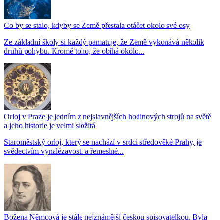
Co by se stalo, kdyby se Země přestala otáčet okolo své osy
Ze základní školy si každý pamatuje, že Země vykonává několik
druhů pohybu. Kromě toho, že obíhá okolo...
Orloj v Praze je jedním z nejslavnějších hodinových strojů na světě
a jeho historie je velmi složitá
Staroměstský orloj, který se nachází v srdci středověké Prahy, je
svědectvím vynalézavosti a řemeslné...
Božena Němcová je stále nejznámější českou spisovatelkou. Byla