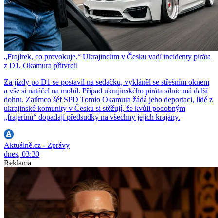
„Frajírek, co provokuje.“ Ukrajincům v Česku vadí incidenty piráta
z D1. Okamura přitvrdil
Za jízdy po D1 se postavil na sedačku, vykláněl se střešním oknem
a vše si natáčel na mobil. Případ ukrajinského piráta silnic má další
dohru. Zatímco šéf SPD Tomio Okamura žádá jeho deportaci, lidé z
ukrajinské komunity v Česku si stěžují, že kvůli podobným
„frajerům“ dopadají předsudky na všechny jejich krajany.
Aktuálně.cz - Zprávy
dnes, 03:30
Reklama