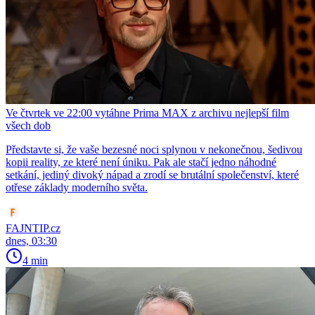
Ve čtvrtek ve 22:00 vytáhne Prima MAX z archivu nejlepší film
všech dob
Představte si, že vaše bezesné noci splynou v nekonečnou, šedivou
kopii reality, ze které není úniku. Pak ale stačí jedno náhodné
setkání, jediný divoký nápad a zrodí se brutální společenství, které
otřese základy moderního světa.
FAJNTIP.cz
dnes, 03:30
4 min