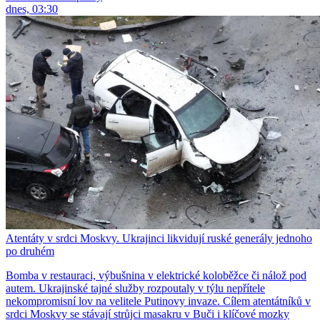
dnes, 03:30
Atentáty v srdci Moskvy. Ukrajinci likvidují ruské generály jednoho
po druhém
Bomba v restauraci, výbušnina v elektrické koloběžce či nálož pod
autem. Ukrajinské tajné služby rozpoutaly v týlu nepřítele
nekompromisní lov na velitele Putinovy invaze. Cílem atentátníků v
srdci Moskvy se stávají strůjci masakru v Buči i klíčové mozky