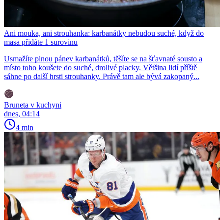
Ani mouka, ani strouhanka: karbanátky nebudou suché, když do
masa přidáte 1 surovinu
Usmažíte plnou pánev karbanátků, těšíte se na šťavnaté sousto a
místo toho koušete do suché, drolivé placky. Většina lidí příště
sáhne po další hrsti strouhanky. Právě tam ale bývá zakopaný...
Bruneta v kuchyni
dnes, 04:14
4 min