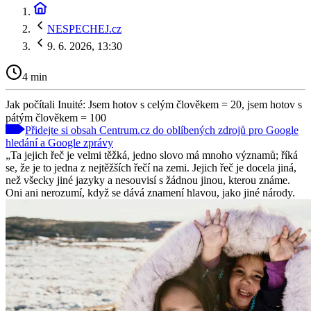
NESPECHEJ.cz
9. 6. 2026, 13:30
4 min
Jak počítali Inuité: Jsem hotov s celým člověkem = 20, jsem hotov s
pátým člověkem = 100
Přidejte si obsah Centrum.cz do oblíbených zdrojů pro Google
hledání a Google zprávy
„Ta jejich řeč je velmi těžká, jedno slovo má mnoho významů; říká
se, že je to jedna z nejtěžších řečí na zemi. Jejich řeč je docela jiná,
než všecky jiné jazyky a nesouvisí s žádnou jinou, kterou známe.
Oni ani nerozumí, když se dává znamení hlavou, jako jiné národy.