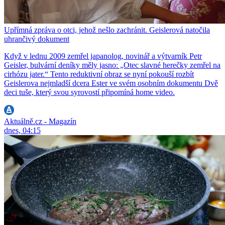
Upřímná zpráva o otci, jehož nešlo zachránit. Geislerová natočila
uhrančivý dokument
Když v lednu 2009 zemřel japanolog, novinář a výtvarník Petr
Geisler, bulvární deníky měly jasno: „Otec slavné herečky zemřel na
cirhózu jater.“ Tento reduktivní obraz se nyní pokouší rozbít
Geislerova nejmladší dcera Ester ve svém osobním dokumentu Dvě
deci tuše, který svou syrovostí připomíná home video.
Aktuálně.cz - Magazín
dnes, 04:15