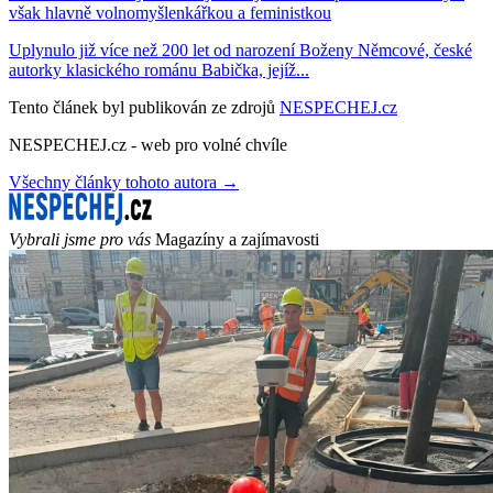
však hlavně volnomyšlenkářkou a feministkou
Uplynulo již více než 200 let od narození Boženy Němcové, české
autorky klasického románu Babička, jejíž...
Tento článek byl publikován ze zdrojů
NESPECHEJ.cz
NESPECHEJ.cz - web pro volné chvíle
Všechny články tohoto autora →
Vybrali jsme pro vás
Magazíny a zajímavosti