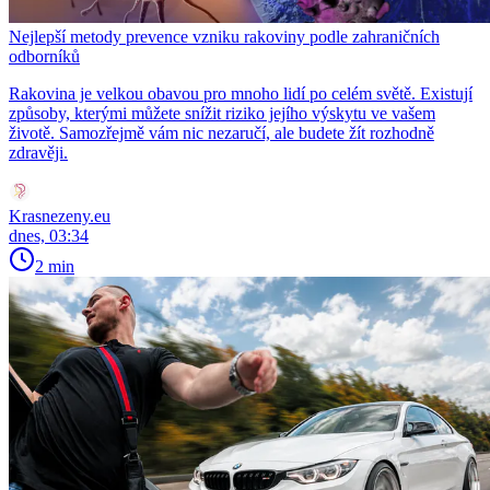
Nejlepší metody prevence vzniku rakoviny podle zahraničních
odborníků
Rakovina je velkou obavou pro mnoho lidí po celém světě. Existují
způsoby, kterými můžete snížit riziko jejího výskytu ve vašem
životě. Samozřejmě vám nic nezaručí, ale budete žít rozhodně
zdravěji.
Krasnezeny.eu
dnes, 03:34
2 min