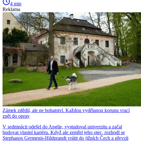
4 min
Reklama
Zámek zdědil, ale ne bohatství. Každou vydělanou korunu vrací
zpět do oprav
V sedmnácti odešel do Anglie, vystudoval univerzitu a začal
budovat vlastní kariéru. Když ale zemřel jeho otec, rozhodl se
Stephanos Germenis-Hildprandt vrátit do jižních Čech a převzít