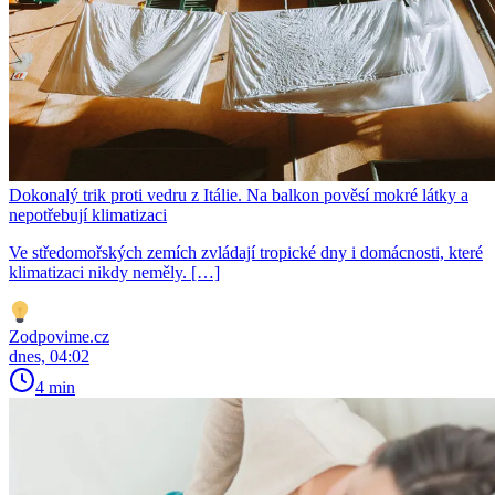
Dokonalý trik proti vedru z Itálie. Na balkon pověsí mokré látky a
nepotřebují klimatizaci
Ve středomořských zemích zvládají tropické dny i domácnosti, které
klimatizaci nikdy neměly. […]
Zodpovime.cz
dnes, 04:02
4 min