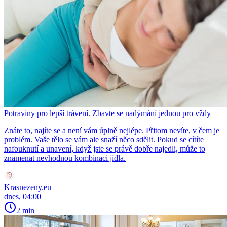
Potraviny pro lepší trávení. Zbavte se nadýmání jednou pro vždy
Znáte to, najíte se a není vám úplně nejlépe. Přitom nevíte, v čem je
problém. Vaše tělo se vám ale snaží něco sdělit. Pokud se cítíte
nafouknutí a unavení, když jste se právě dobře najedli, může to
znamenat nevhodnou kombinaci jídla.
Krasnezeny.eu
dnes, 04:00
2 min