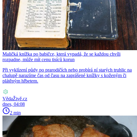
Maličká knížka po babičce, která vypadá, že se každou chvíli
rozpadne, může mít cenu tisíců korun
Při vyklízení půdy po prarodičích nebo probírá ní starých truhlic na
chalupě narazíme čas od času na zaprášené knížky s koženým či
plátěným hřbetem.
VědaŽivě.cz
dnes, 04:08
2 min