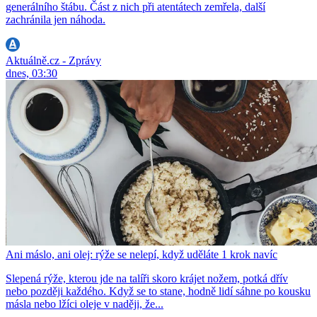
generálního štábu. Část z nich při atentátech zemřela, další
zachránila jen náhoda.
Aktuálně.cz - Zprávy
dnes, 03:30
Ani máslo, ani olej: rýže se nelepí, když uděláte 1 krok navíc
Slepená rýže, kterou jde na talíři skoro krájet nožem, potká dřív
nebo později každého. Když se to stane, hodně lidí sáhne po kousku
másla nebo lžíci oleje v naději, že...