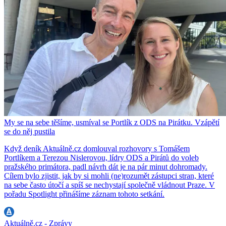
My se na sebe těšíme, usmíval se Portlík z ODS na Pirátku. Vzápětí
se do něj pustila
Když deník Aktuálně.cz domlouval rozhovory s Tomášem
Portlíkem a Terezou Nislerovou, lídry ODS a Pirátů do voleb
pražského primátora, padl návrh dát je na pár minut dohromady.
Cílem bylo zjistit, jak by si mohli (ne)rozumět zástupci stran, které
na sebe často útočí a spíš se nechystají společně vládnout Praze. V
pořadu Spotlight přinášíme záznam tohoto setkání.
Aktuálně.cz - Zprávy