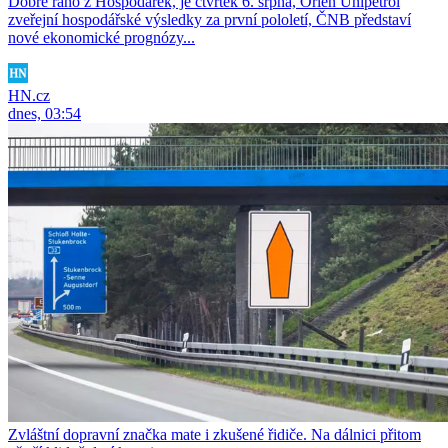
Dobré ráno z Hospodářek, je čtvrtek 6. srpna, Orlen Unipetrol
zveřejní hospodářské výsledky za první pololetí, ČNB představí
nové ekonomické prognózy...
HN.cz
dnes, 03:54
Zvláštní dopravní značka mate i zkušené řidiče. Na dálnici přitom