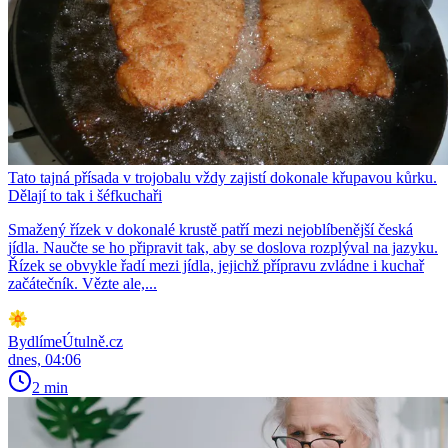
Tato tajná přísada v trojobalu vždy zajistí dokonale křupavou kůrku.
Dělají to tak i šéfkuchaři
Smažený řízek v dokonalé krustě patří mezi nejoblíbenější česká
jídla. Naučte se ho připravit tak, aby se doslova rozplýval na jazyku.
Řízek se obvykle řadí mezi jídla, jejichž přípravu zvládne i kuchař
začátečník. Vězte ale,...
BydlímeÚtulně.cz
dnes, 04:06
2 min