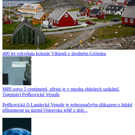
400 let vzkvétala kolonie Vikingů v úrodném Grónsku
Měří sotva 5 centimetrů, přesto je v mnoha ohledech unikátní.
Tajemství Petřkovické Venuše
Petřkovická či Landecká Venuše je jednoznačným důkazem o lidské
přítomnosti na území Ostravska ještě z dob...