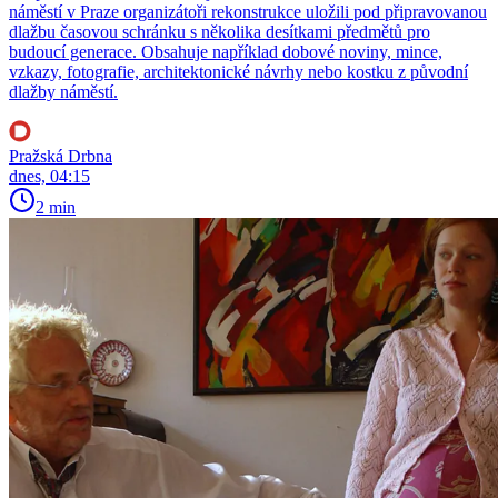
náměstí v Praze organizátoři rekonstrukce uložili pod připravovanou
dlažbu časovou schránku s několika desítkami předmětů pro
budoucí generace. Obsahuje například dobové noviny, mince,
vzkazy, fotografie, architektonické návrhy nebo kostku z původní
dlažby náměstí.
Pražská Drbna
dnes, 04:15
2 min