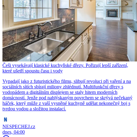
Češi vysekávají klasické kuchyňské dřezy. Pořizují lepší zařízení,
které ušetří spoustu času i vody
Vypadají jako z futuristického filmu, slibují revoluci při vaření a na
sociálních sítích sbírají miliony zhlédnutí. Multifunkční dřezy s
vodopádem a digitálním displejem se staly hitem moderních
domácností. Jenže pod nablýskaným povrchem se skrývá nečekaný
háček, který může z vaší vysněné kuchyně udělat nekonečný boj s
tvrdou vodou a složitou instalací.
NESPECHEJ.cz
dnes, 04:00