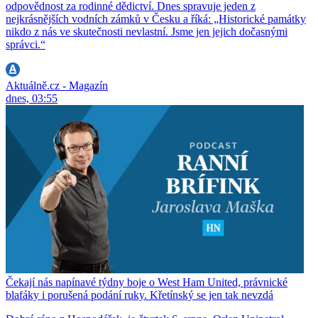
odpovědnost za rodinné dědictví. Dnes spravuje jeden z
nejkrásnějších vodních zámků v Česku a říká: „Historické památky
nikdo z nás ve skutečnosti nevlastní. Jsme jen jejich dočasnými
správci.“
Aktuálně.cz - Magazín
dnes, 03:55
Čekají nás napínavé týdny boje o West Ham United, právnické
blafáky i porušená podání ruky. Křetínský se jen tak nevzdá