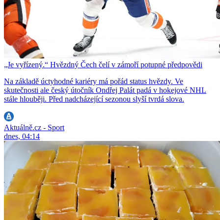
„Je vyřízený.“ Hvězdný Čech čelí v zámoří potupné předpovědi
Na základě úctyhodné kariéry má pořád status hvězdy. Ve
skutečnosti ale český útočník Ondřej Palát padá v hokejové NHL
stále hlouběji. Před nadcházející sezonou slyší tvrdá slova.
Aktuálně.cz - Sport
dnes, 04:14