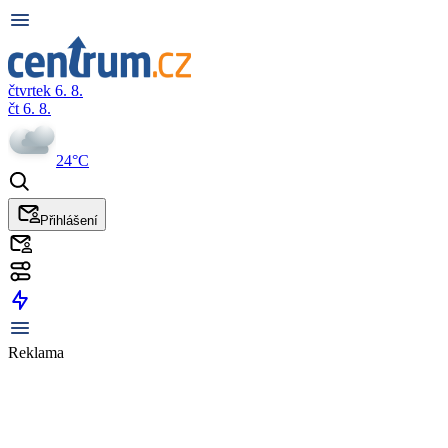
čtvrtek 6. 8.
čt 6. 8.
24°C
Přihlášení
Reklama