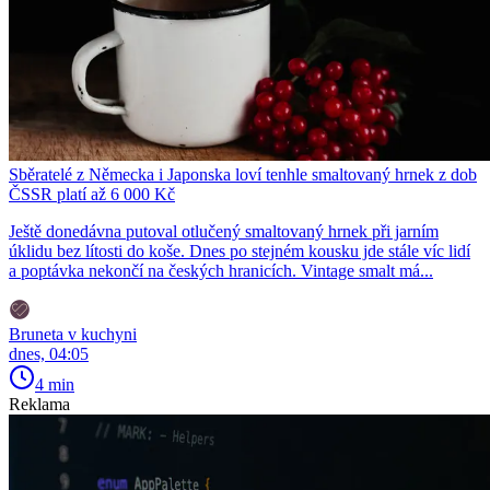
Sběratelé z Německa i Japonska loví tenhle smaltovaný hrnek z dob
ČSSR platí až 6 000 Kč
Ještě donedávna putoval otlučený smaltovaný hrnek při jarním
úklidu bez lítosti do koše. Dnes po stejném kousku jde stále víc lidí
a poptávka nekončí na českých hranicích. Vintage smalt má...
Bruneta v kuchyni
dnes, 04:05
4 min
Reklama