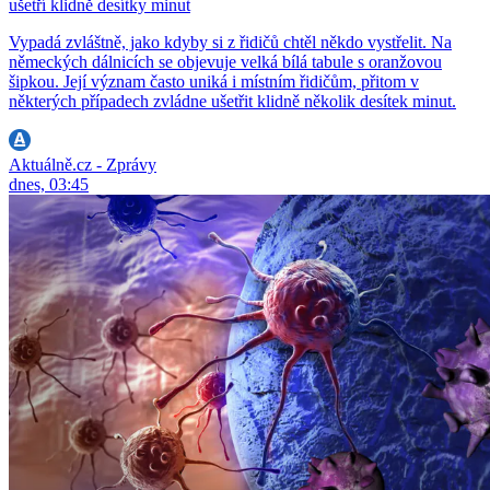
ušetří klidně desítky minut
Vypadá zvláštně, jako kdyby si z řidičů chtěl někdo vystřelit. Na
německých dálnicích se objevuje velká bílá tabule s oranžovou
šipkou. Její význam často uniká i místním řidičům, přitom v
některých případech zvládne ušetřit klidně několik desítek minut.
Aktuálně.cz - Zprávy
dnes, 03:45