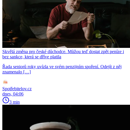
Skvělá změna pro české důchodce. Můžou teď dostat zpět peníze i
bez sankce, která se dříve platila
Řada seniorů roky uvízla ve svém penzijním spoření. Odejít z něj
znamenalo […]
Spotřebitelov.cz
dnes, 04:06
3 min