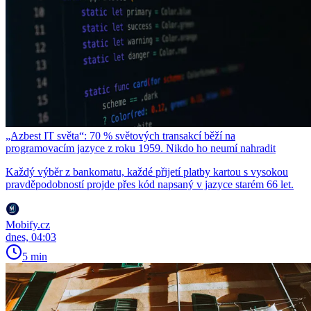
„Azbest IT světa“: 70 % světových transakcí běží na
programovacím jazyce z roku 1959. Nikdo ho neumí nahradit
Každý výběr z bankomatu, každé přijetí platby kartou s vysokou
pravděpodobností projde přes kód napsaný v jazyce starém 66 let.
Mobify.cz
dnes, 04:03
5 min