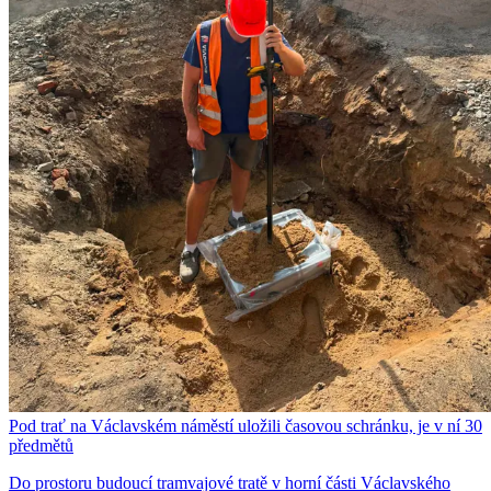
Pod trať na Václavském náměstí uložili časovou schránku, je v ní 30
předmětů
Do prostoru budoucí tramvajové tratě v horní části Václavského