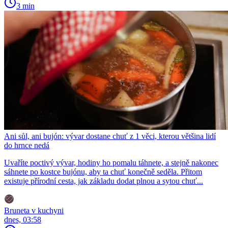
3 min
Ani sůl, ani bujón: vývar dostane chuť z 1 věci, kterou většina lidí
do hrnce nedá
Uvaříte poctivý vývar, hodiny ho pomalu táhnete, a stejně nakonec
sáhnete po kostce bujónu, aby ta chuť konečně seděla. Přitom
existuje přírodní cesta, jak základu dodat plnou a sytou chuť...
Bruneta v kuchyni
dnes, 03:58