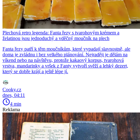
Plechová retro legenda: Fanta řezy s tvarohovým krémem a
želatinou jsou jednoduchý a vděčný moučník na plech
Fanta řezy patří k těm moučníkům, které vypadají slavnostně, ale
doma je zvládnu i bez velkého plánování. Nejraději je dělám na
víkend nebo na návštěvu, protože kakaový korpus, tvarohová
vrstva, mandarinky a vršek z Fanty vytvoří svěží a lehký dezert,
který se dobře krájí a ještě lépe jí.
Cooky.cz
dnes, 04:11
4 min
Reklama