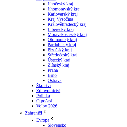
Jihočeský kraj
Jihomoravský kraj
Karlovarský kraj
Kraj Vysočina
Králověhradecký kraj
Liberecký kraj
Moravskoslezský kraj
Olomoucký kraj
Pardubický kraj
Plzeňský kraj
Středočeský kraj
Ústecký kraj
Zlínský kraj
Praha
Brno
Ostrava
Školství
Zdravotnictví
Politika
O počasí
Volby 2026
Zahraničí
Evropa
Slovensko