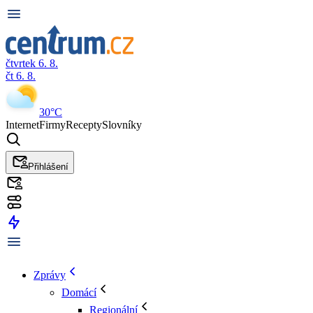
čtvrtek 6. 8.
čt 6. 8.
30°C
Internet
Firmy
Recepty
Slovníky
Přihlášení
Zprávy
Domácí
Regionální