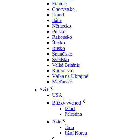
Francie
Chorvatsko
Island
Itálie
Německo
Polsko
Rakousko
Řecko
Rusko
Španělsko
Švédsko
Velká Británie
Rumunsko
Válka na Ukrajině
Maďarsko
Svět
USA
Blízký východ
Izrael
Palestina
Asie
Čína
Jižní Korea