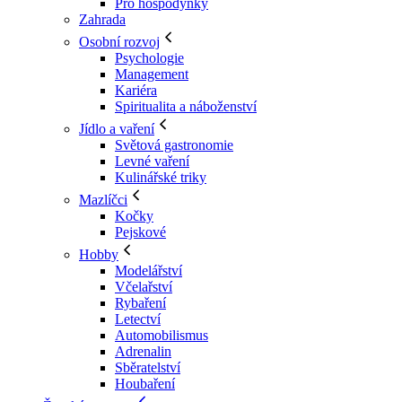
Pro hospodyňky
Zahrada
Osobní rozvoj
Psychologie
Management
Kariéra
Spiritualita a náboženství
Jídlo a vaření
Světová gastronomie
Levné vaření
Kulinářské triky
Mazlíčci
Kočky
Pejskové
Hobby
Modelářství
Včelařství
Rybaření
Letectví
Automobilismus
Adrenalin
Sběratelství
Houbaření