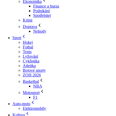
Ekonomika
Finance a burza
Podnikání
Spotřebitel
Krimi
Doprava
Nehody
Sport
Hokej
Fotbal
Tenis
Lyžování
Cyklistika
Atletika
Bojové sporty
ZOH 2026
Basketbal
NBA
Motosport
F1
Auto-moto
Elektromobily
Kultura