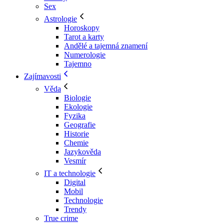
Sex
Astrologie
Horoskopy
Tarot a karty
Andělé a tajemná znamení
Numerologie
Tajemno
Zajímavosti
Věda
Biologie
Ekologie
Fyzika
Geografie
Historie
Chemie
Jazykověda
Vesmír
IT a technologie
Digital
Mobil
Technologie
Trendy
True crime