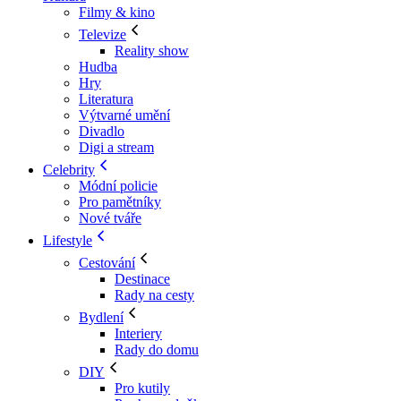
Filmy & kino
Televize
Reality show
Hudba
Hry
Literatura
Výtvarné umění
Divadlo
Digi a stream
Celebrity
Módní policie
Pro pamětníky
Nové tváře
Lifestyle
Cestování
Destinace
Rady na cesty
Bydlení
Interiery
Rady do domu
DIY
Pro kutily