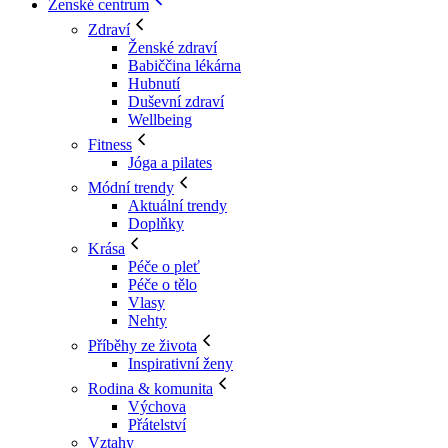
Ženské centrum
Zdraví
Ženské zdraví
Babiččina lékárna
Hubnutí
Duševní zdraví
Wellbeing
Fitness
Jóga a pilates
Módní trendy
Aktuální trendy
Doplňky
Krása
Péče o pleť
Péče o tělo
Vlasy
Nehty
Příběhy ze života
Inspirativní ženy
Rodina & komunita
Výchova
Přátelství
Vztahy