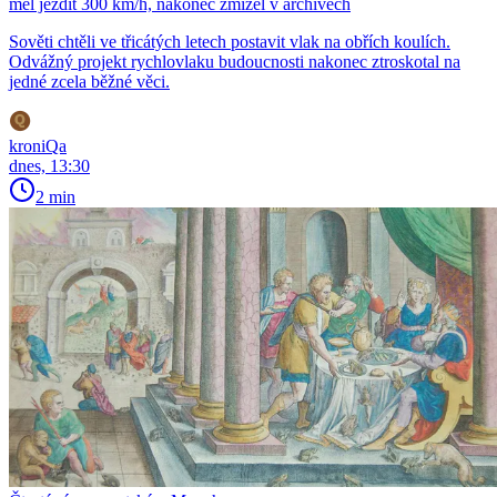
měl jezdit 300 km/h, nakonec zmizel v archivech
Sověti chtěli ve třicátých letech postavit vlak na obřích koulích.
Odvážný projekt rychlovlaku budoucnosti nakonec ztroskotal na
jedné zcela běžné věci.
kroniQa
dnes, 13:30
2 min