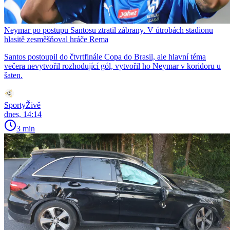
Neymar po postupu Santosu ztratil zábrany. V útrobách stadionu
hlasitě zesměšňoval hráče Rema
Santos postoupil do čtvrtfinále Copa do Brasil, ale hlavní téma
večera nevytvořil rozhodující gól, vytvořil ho Neymar v koridoru u
šaten.
SportyŽivě
dnes, 14:14
3 min