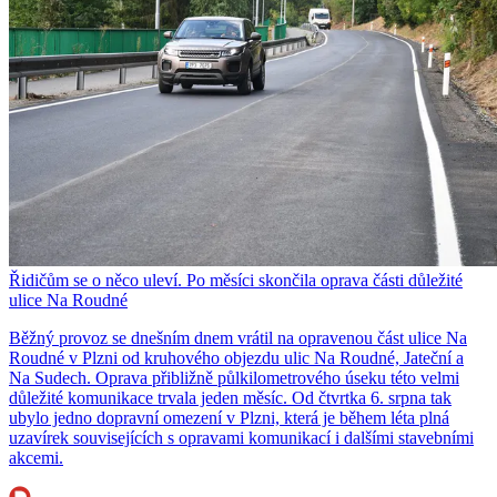
Řidičům se o něco uleví. Po měsíci skončila oprava části důležité
ulice Na Roudné
Běžný provoz se dnešním dnem vrátil na opravenou část ulice Na
Roudné v Plzni od kruhového objezdu ulic Na Roudné, Jateční a
Na Sudech. Oprava přibližně půlkilometrového úseku této velmi
důležité komunikace trvala jeden měsíc. Od čtvrtka 6. srpna tak
ubylo jedno dopravní omezení v Plzni, která je během léta plná
uzavírek souvisejících s opravami komunikací i dalšími stavebními
akcemi.