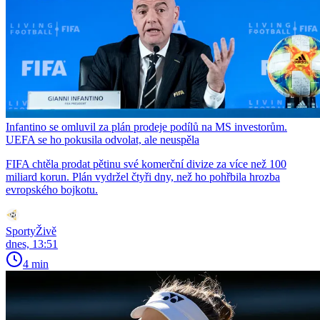
Infantino se omluvil za plán prodeje podílů na MS investorům.
UEFA se ho pokusila odvolat, ale neuspěla
FIFA chtěla prodat pětinu své komerční divize za více než 100
miliard korun. Plán vydržel čtyři dny, než ho pohřbila hrozba
evropského bojkotu.
SportyŽivě
dnes, 13:51
4 min