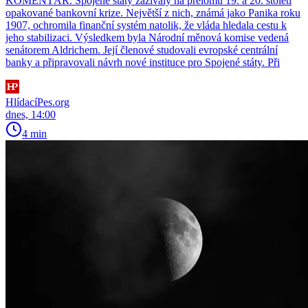
KOMENTÁŘ. Spojené státy zažívaly na přelomu 19. a 20. století
opakované bankovní krize. Největší z nich, známá jako Panika roku
1907, ochromila finanční systém natolik, že vláda hledala cestu k
jeho stabilizaci. Výsledkem byla Národní měnová komise vedená
senátorem Aldrichem. Její členové studovali evropské centrální
banky a připravovali návrh nové instituce pro Spojené státy. Při
HlídacíPes.org
dnes, 14:00
4 min