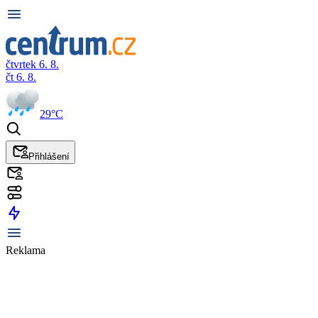
čtvrtek 6. 8.
čt 6. 8.
29°C
Přihlášení
Reklama