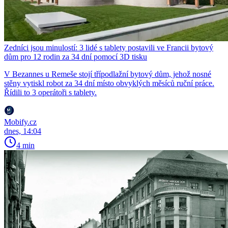
Zedníci jsou minulostí: 3 lidé s tablety postavili ve Francii bytový
dům pro 12 rodin za 34 dní pomocí 3D tisku
V Bezannes u Remeše stojí třípodlažní bytový dům, jehož nosné
stěny vytiskl robot za 34 dní místo obvyklých měsíců ruční práce.
Řídili to 3 operátoři s tablety.
Mobify.cz
dnes, 14:04
4 min