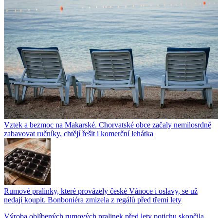
Vztek a bezmoc na Makarské. Chorvatské obce začaly nemilosrdně
zabavovat ručníky, chtějí řešit i komerční lehátka
Rumové pralinky, které provázely české Vánoce i oslavy, se už
nedají koupit. Bonboniéra zmizela z regálů před třemi lety
Výroba oblíbených rumových pralinek před lety potichu skončila.