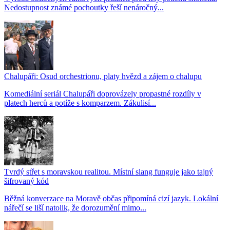
Nedostupnost známé pochoutky řeší nenáročný...
Chalupáři: Osud orchestrionu, platy hvězd a zájem o chalupu
Komediální seriál Chalupáři doprovázely propastné rozdíly v
platech herců a potíže s komparzem. Zákulisí...
Tvrdý střet s moravskou realitou. Místní slang funguje jako tajný
šifrovaný kód
Běžná konverzace na Moravě občas připomíná cizí jazyk. Lokální
nářečí se liší natolik, že dorozumění mimo...