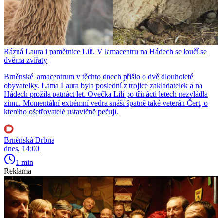
Rázná Laura i pamětnice Lili. V lamacentru na Hádech se loučí se
dvěma zvířaty
Brněnské lamacentrum v těchto dnech přišlo o dvě dlouholeté
obyvatelky. Lama Laura byla poslední z trojice zakladatelek a na
Hádech prožila patnáct let. Ovečka Lili po třinácti letech nezvládla
zimu. Momentální extrémní vedra snáší špatně také veterán Čert, o
kterého ošetřovatelé ustavičně pečují.
Brněnská Drbna
dnes, 14:00
1 min
Reklama