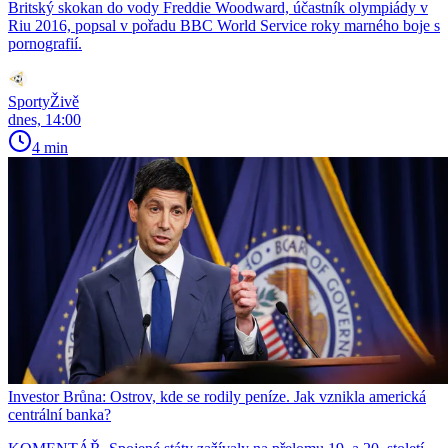
Britský skokan do vody Freddie Woodward, účastník olympiády v
Riu 2016, popsal v pořadu BBC World Service roky marného boje s
pornografií.
SportyŽivě
dnes, 14:00
4 min
Investor Brůna: Ostrov, kde se rodily peníze. Jak vznikla americká
centrální banka?