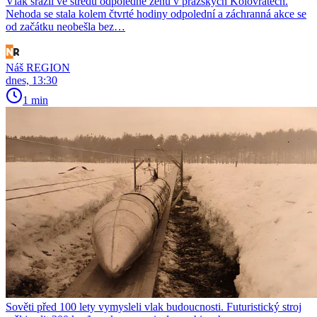
Vlak srazil ve středu odpoledne ženu v pražských Kolovratech.
Nehoda se stala kolem čtvrté hodiny odpolední a záchranná akce se
od začátku neobešla bez…
Náš REGION
dnes, 13:30
1 min
Sověti před 100 lety vymysleli vlak budoucnosti. Futuristický stroj