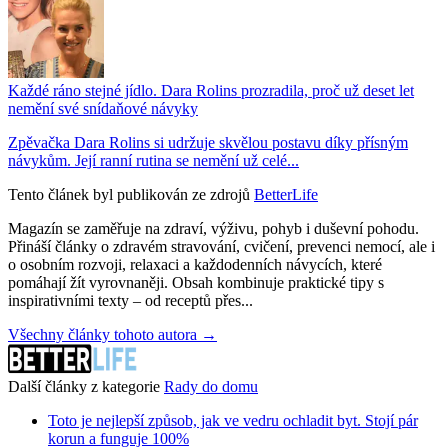
Každé ráno stejné jídlo. Dara Rolins prozradila, proč už deset let
nemění své snídaňové návyky
Zpěvačka Dara Rolins si udržuje skvělou postavu díky přísným
návykům. Její ranní rutina se nemění už celé...
Tento článek byl publikován ze zdrojů
BetterLife
Magazín se zaměřuje na zdraví, výživu, pohyb i duševní pohodu.
Přináší články o zdravém stravování, cvičení, prevenci nemocí, ale i
o osobním rozvoji, relaxaci a každodenních návycích, které
pomáhají žít vyrovnaněji. Obsah kombinuje praktické tipy s
inspirativními texty – od receptů přes...
Všechny články tohoto autora →
Další články z kategorie
Rady do domu
Toto je nejlepší způsob, jak ve vedru ochladit byt. Stojí pár
korun a funguje 100%