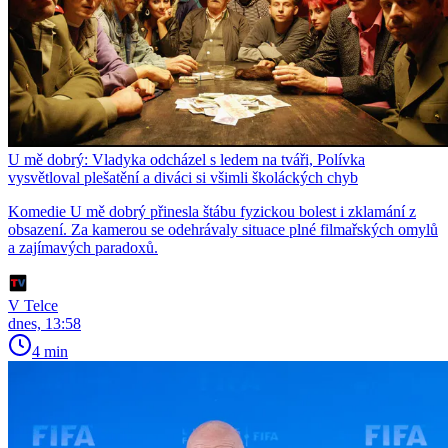
U mě dobrý: Vladyka odcházel s ledem na tváři, Polívka
vysvětloval plešatění a diváci si všimli školáckých chyb
Komedie U mě dobrý přinesla štábu fyzickou bolest i zklamání z
obsazení. Za kamerou se odehrávaly situace plné filmařských omylů
a zajímavých paradoxů.
V Telce
dnes, 13:58
4 min