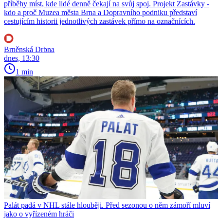
příběhy míst, kde lidé denně čekají na svůj spoj. Projekt Zastávky -
kdo a proč Muzea města Brna a Dopravního podniku představí
cestujícím historii jednotlivých zastávek přímo na označnících.
Brněnská Drbna
dnes, 13:30
1 min
Palát padá v NHL stále hlouběji. Před sezonou o něm zámoří mluví
jako o vyřízeném hráči