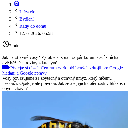
Lifestyle
Bydlení
Rady do domu
12. 6. 2026, 06:58
3 min
Jak na otravné vosy? Vyrobte si zbraň za pár korun, stačí smíchat
dvě běžné suroviny z kuchyně
Přidejte si obsah Centrum.cz do oblíbených zdrojů pro Google
hledání a Google zprávy
Vosy považujeme za zbytečný a otravný hmyz, který ničemu
neslouží. Opak je ale pravdou. Jak se ale jejich dotěrnosti v blízkosti
obydlí zbavit?