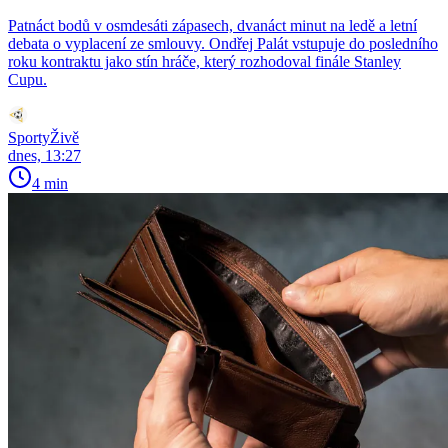
Patnáct bodů v osmdesáti zápasech, dvanáct minut na ledě a letní
debata o vyplacení ze smlouvy. Ondřej Palát vstupuje do posledního
roku kontraktu jako stín hráče, který rozhodoval finále Stanley
Cupu.
SportyŽivě
dnes, 13:27
4 min