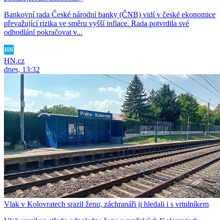
Bankovní rada České národní banky (ČNB) vidí v české ekonomice
převažující rizika ve směru vyšší inflace. Rada potvrdila své
odhodlání pokračovat v...
HN.cz
dnes, 13:32
Vlak v Kolovratech srazil ženu, záchranáři ji hledali i s vrtulníkem