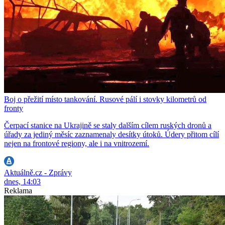
Boj o přežití místo tankování. Rusové pálí i stovky kilometrů od
fronty
Čerpací stanice na Ukrajině se staly dalším cílem ruských dronů a
úřady za jediný měsíc zaznamenaly desítky útoků. Údery přitom cílí
nejen na frontové regiony, ale i na vnitrozemí.
Aktuálně.cz - Zprávy
dnes, 14:03
Reklama