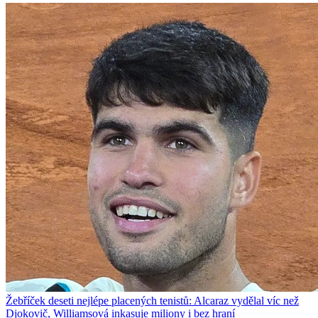
Žebříček deseti nejlépe placených tenistů: Alcaraz vydělal víc než
Djokovič, Williamsová inkasuje miliony i bez hraní