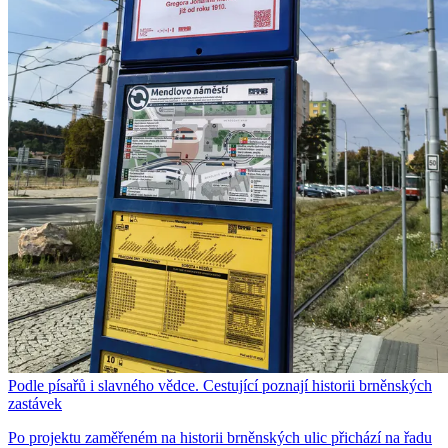
Podle písařů i slavného vědce. Cestující poznají historii brněnských
zastávek
Po projektu zaměřeném na historii brněnských ulic přichází na řadu