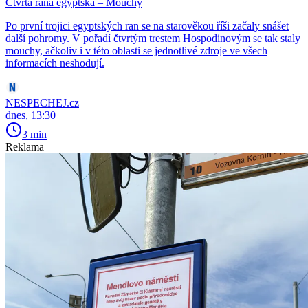
Čtvrtá rána egyptská – Mouchy
Po první trojici egyptských ran se na starověkou říši začaly snášet
další pohromy. V pořadí čtvrtým trestem Hospodinovým se tak staly
mouchy, ačkoliv i v této oblasti se jednotlivé zdroje ve všech
informacích neshodují.
NESPECHEJ.cz
dnes, 13:30
3 min
Reklama