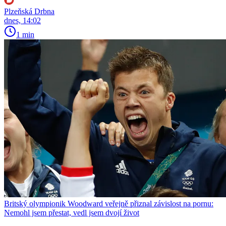
Plzeňská Drbna
dnes, 14:02
1 min
Britský olympionik Woodward veřejně přiznal závislost na pornu:
Nemohl jsem přestat, vedl jsem dvojí život