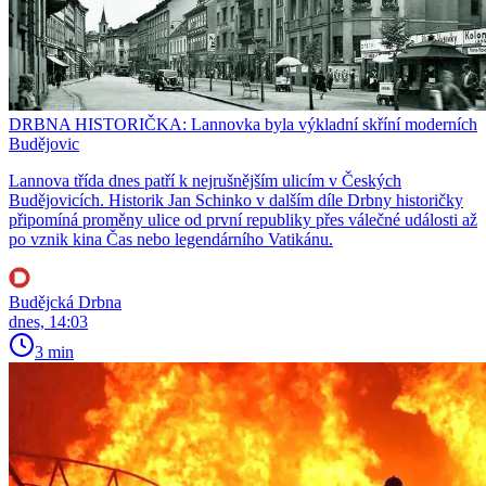
DRBNA HISTORIČKA: Lannovka byla výkladní skříní moderních
Budějovic
Lannova třída dnes patří k nejrušnějším ulicím v Českých
Budějovicích. Historik Jan Schinko v dalším díle Drbny historičky
připomíná proměny ulice od první republiky přes válečné události až
po vznik kina Čas nebo legendárního Vatikánu.
Budějcká Drbna
dnes, 14:03
3 min