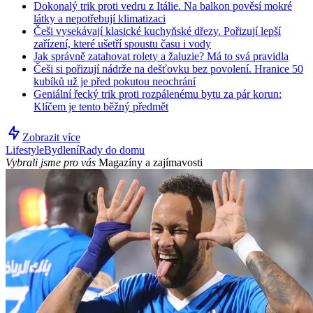
Dokonalý trik proti vedru z Itálie. Na balkon pověsí mokré
látky a nepotřebují klimatizaci
Češi vysekávají klasické kuchyňské dřezy. Pořizují lepší
zařízení, které ušetří spoustu času i vody
Jak správně zatahovat rolety a žaluzie? Má to svá pravidla
Češi si pořizují nádrže na dešťovku bez povolení. Hranice 50
kubíků už je před pokutou neochrání
Geniální řecký trik proti rozpálenému bytu za pár korun:
Klíčem je tento běžný předmět
Zobrazit více
Lifestyle
Bydlení
Rady do domu
Vybrali jsme pro vás
Magazíny a zajímavosti