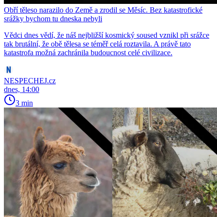
Obří těleso narazilo do Země a zrodil se Měsíc. Bez katastrofické
srážky bychom tu dneska nebyli
Vědci dnes vědí, že náš nejbližší kosmický soused vznikl při srážce
tak brutální, že obě tělesa se téměř celá roztavila. A právě tato
katastrofa možná zachránila budoucnost celé civilizace.
NESPECHEJ.cz
dnes, 14:00
3 min