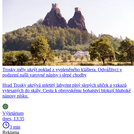
Trosky měly ukrýt poklad z vypleněného kláštera. Odvážlivci v
podzemí našli varovné nápisy i slepé chodby
Hrad Trosky ukrývá spletitý labyrint plný slepých uliček a vzkazů
vytesaných do skály. Cestu k obrovskému bohatství blokují hluboké
nánosy písku.
Výletárium
dnes, 13:35
3 min
Reklama