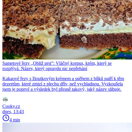
Sametové řezy „Obliž prst”: Vláčný korpus, krém, který se
rozplývá. Název, který opravdu nic nepřehání
Kakaové řezy s žloutkovým krémem a sněhem z bílků patří k těm
dezertům, které zmizí z plechu dřív, než vychladnou. Vyzkoušela
jsem je poprvé a výsledek byl přesně takový, jaký název slibuje.
Cooky.cz
dnes, 13:43
4 min