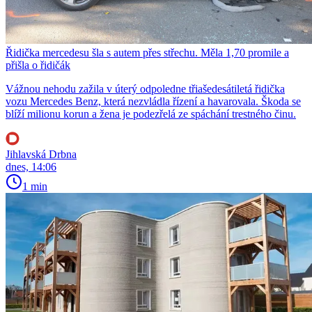
Řidička mercedesu šla s autem přes střechu. Měla 1,70 promile a
přišla o řidičák
Vážnou nehodu zažila v úterý odpoledne třiašedesátiletá řidička
vozu Mercedes Benz, která nezvládla řízení a havarovala. Škoda se
blíží milionu korun a žena je podezřelá ze spáchání trestného činu.
Jihlavská Drbna
dnes, 14:06
1 min