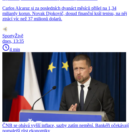
Carlos Alcaraz si za posledních dvanáct měsíců přišel na 1,34
miliardy korun. Novak Djokovič, dosud finanční král tenisu, na něj
ztrácí víc než 37 milionů dolarů.
SportyŽivě
dnes, 13:35
4 min
ČNB se obává vyšší inflace, sazby zatím nemění. Bankéři očekávají
pomalejší růst ekonomiky