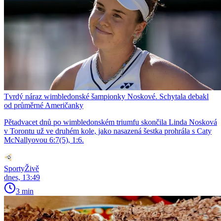
Tvrdý náraz wimbledonské šampionky Noskové. Schytala debakl
od průměrné Američanky
Pětadvacet dnů po wimbledonském triumfu skončila Linda Nosková
v Torontu už ve druhém kole, jako nasazená šestka prohrála s Caty
McNallyovou 6:7(5), 1:6.
SportyŽivě
dnes, 13:49
3 min