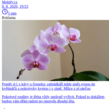
Mobify.cz
8. 8. 2026, 19:53
5 min
Reklama
Poměr 4:1 z kávy a česneku: zahrádkáři tuhle směs sypou do
květináčů a pokojovky kvetou i v zimě. Mšice z ní utečou
Pokojové rostliny je třeba vždy správně vyživit. Pokud to dokážete,
budou vám dělat radost po opravdu dlouhá léta.