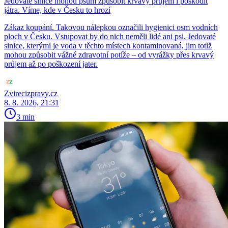
Jedovaté sinice mohou psům způsobit krvavý průjem i poškodit
játra. Víme, kde v Česku to hrozí
Zákaz koupání. Takovou nálepkou označili hygienici osm vodních
ploch v Česku. Vstupovat by do nich neměli lidé ani psi. Jedovaté
sinice, kterými je voda v těchto místech kontaminovaná, jim totiž
mohou způsobit vážné zdravotní potíže – od vyrážky přes krvavý
průjem až po poškození jater.
Zvirecizpravy.cz
8. 8. 2026, 21:31
3 min