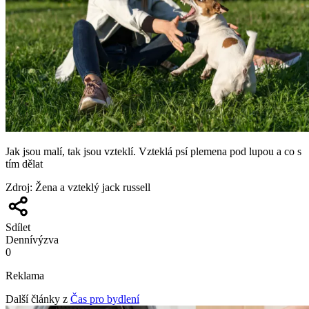
Jak jsou malí, tak jsou vzteklí. Vzteklá psí plemena pod lupou a co s
tím dělat
Zdroj
:
Žena a vzteklý jack russell
Sdílet
Denní
výzva
0
Reklama
Další články z
Čas pro bydlení