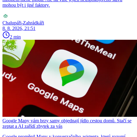
mohou být i jiné faktory.
Chalupáři-Zahrádkáři
8. 8. 2026, 21:51
2 min
Google Mapy vám brzy samy objednají jídlo cestou domů. Stačí se
zeptat a AI zařídí zbytek za vás
Google proměnil Mapy v konverzačního asistenta, který rozumí