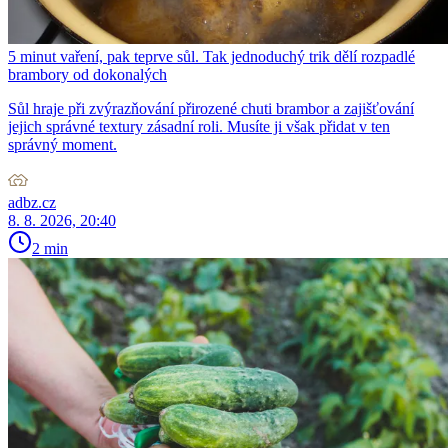
5 minut vaření, pak teprve sůl. Tak jednoduchý trik dělí rozpadlé
brambory od dokonalých
Sůl hraje při zvýrazňování přirozené chuti brambor a zajišťování
jejich správné textury zásadní roli. Musíte ji však přidat v ten
správný moment.
adbz.cz
8. 8. 2026, 20:40
2 min