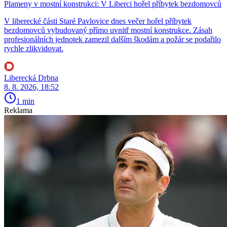
Plameny v mostní konstrukci: V Liberci hořel příbytek bezdomovců
V liberecké části Staré Pavlovice dnes večer hořel příbytek
bezdomovců vybudovaný přímo uvnitř mostní konstrukce. Zásah
profesionálních jednotek zamezil dalším škodám a požár se podařilo
rychle zlikvidovat.
Liberecká Drbna
8. 8. 2026, 18:52
1 min
Reklama