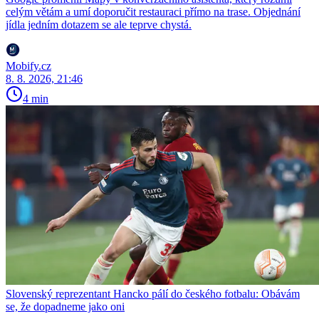
celým větám a umí doporučit restauraci přímo na trase. Objednání
jídla jedním dotazem se ale teprve chystá.
Mobify.cz
8. 8. 2026, 21:46
4 min
Slovenský reprezentant Hancko pálí do českého fotbalu: Obávám
se, že dopadneme jako oni