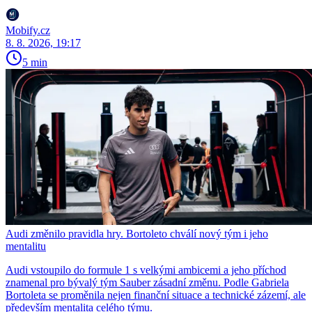
Mobify.cz
8. 8. 2026, 19:17
5 min
Audi změnilo pravidla hry. Bortoleto chválí nový tým i jeho
mentalitu
Audi vstoupilo do formule 1 s velkými ambicemi a jeho příchod
znamenal pro bývalý tým Sauber zásadní změnu. Podle Gabriela
Bortoleta se proměnila nejen finanční situace a technické zázemí, ale
především mentalita celého týmu.