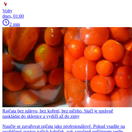
Volty
dnes, 01:00
2 min
Rajčata bez nálevu, bez koření, bez ničeho. Stačí je správně
naskládat do sklenice a vydrží až do zimy
Naučte se zavařovat rajčata jako profesionálové. Pokud vsadíte na
osvědčený postup našich babiček, pak zaručeně nešlápnete vedle.