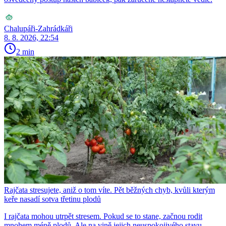
Chalupáři-Zahrádkáři
8. 8. 2026, 22:54
2 min
Rajčata stresujete, aniž o tom víte. Pět běžných chyb, kvůli kterým
keře nasadí sotva třetinu plodů
I rajčata mohou utrpět stresem. Pokud se to stane, začnou rodit
mnohem méně plodů. Ale na vině jejich neuspokojivého stavu