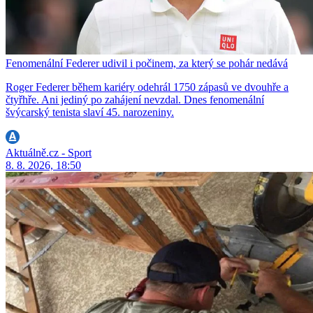
Fenomenální Federer udivil i počinem, za který se pohár nedává
Roger Federer během kariéry odehrál 1750 zápasů ve dvouhře a
čtyřhře. Ani jediný po zahájení nevzdal. Dnes fenomenální
švýcarský tenista slaví 45. narozeniny.
Aktuálně.cz - Sport
8. 8. 2026, 18:50