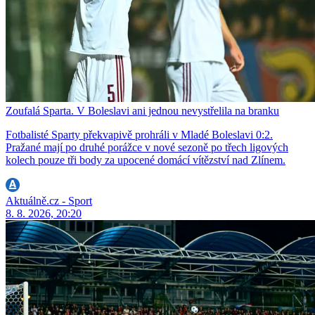
Zoufalá Sparta. V Boleslavi ani jednou nevystřelila na branku
Fotbalisté Sparty překvapivě prohráli v Mladé Boleslavi 0:2.
Pražané mají po druhé porážce v nové sezoně po třech ligových
kolech pouze tři body za upocené domácí vítězství nad Zlínem.
Aktuálně.cz - Sport
8. 8. 2026, 20:20