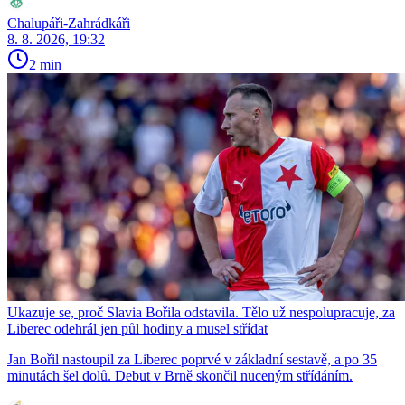
Chalupáři-Zahrádkáři
8. 8. 2026, 19:32
2 min
Ukazuje se, proč Slavia Bořila odstavila. Tělo už nespolupracuje, za
Liberec odehrál jen půl hodiny a musel střídat
Jan Bořil nastoupil za Liberec poprvé v základní sestavě, a po 35
minutách šel dolů. Debut v Brně skončil nuceným střídáním.