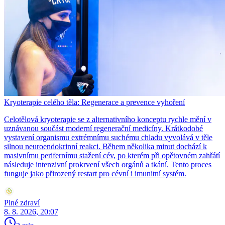
Kryoterapie celého těla: Regenerace a prevence vyhoření
Celotělová kryoterapie se z alternativního konceptu rychle mění v
uznávanou součást moderní regenerační medicíny. Krátkodobé
vystavení organismu extrémnímu suchému chladu vyvolává v těle
silnou neuroendokrinní reakci. Během několika minut dochází k
masivnímu perifernímu stažení cév, po kterém při opětovném zahřátí
následuje intenzivní prokrvení všech orgánů a tkání. Tento proces
funguje jako přirozený restart pro cévní i imunitní systém.
Plné zdraví
8. 8. 2026, 20:07