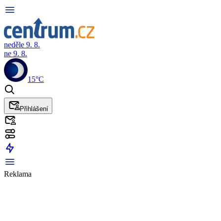
neděle 9. 8.
ne 9. 8.
15°C
Přihlášení
Reklama