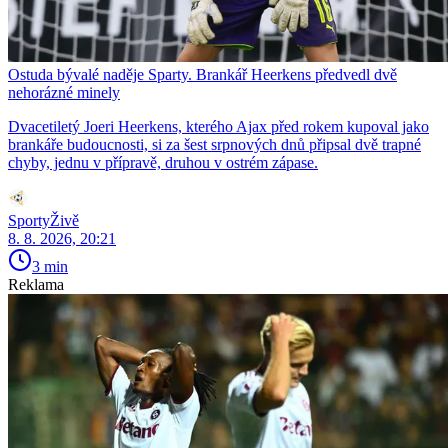
Ostuda bývalé naděje Sparty. Brankář Heerkens předvedl dvě
nehorázné minely
Dvacetiletý Joeri Heerkens, kterého Ajax před rokem kupoval jako
brankáře budoucnosti, si za šest srpnových dnů připsal dvě trapné
chyby, jednu v přípravě, druhou v ostrém zápase.
SportyŽivě
8. 8. 2026, 20:21
3 min
Reklama