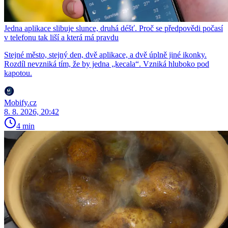
Jedna aplikace slibuje slunce, druhá déšť. Proč se předpovědi počasí
v telefonu tak liší a která má pravdu
Stejné město, stejný den, dvě aplikace, a dvě úplně jiné ikonky.
Rozdíl nevzniká tím, že by jedna „kecala“. Vzniká hluboko pod
kapotou.
Mobify.cz
8. 8. 2026, 20:42
4 min