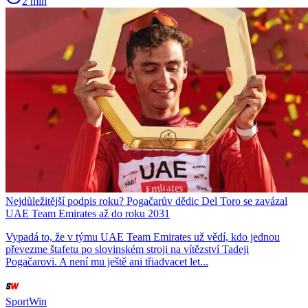
2 min
Nejdůležitější podpis roku? Pogačarův dědic Del Toro se zavázal
UAE Team Emirates až do roku 2031
Vypadá to, že v týmu UAE Team Emirates už vědí, kdo jednou
převezme štafetu po slovinském stroji na vítězství Tadeji
Pogačarovi. A není mu ještě ani třiadvacet let...
SportWin