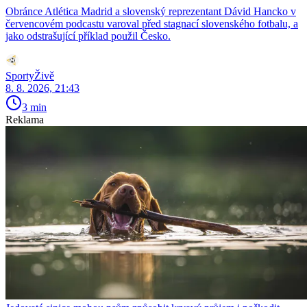
Obránce Atlética Madrid a slovenský reprezentant Dávid Hancko v
červencovém podcastu varoval před stagnací slovenského fotbalu, a
jako odstrašující příklad použil Česko.
SportyŽivě
8. 8. 2026, 21:43
3 min
Reklama