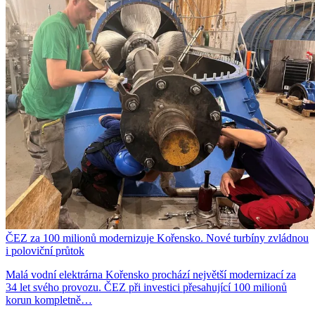
ČEZ za 100 milionů modernizuje Kořensko. Nové turbíny zvládnou
i poloviční průtok
Malá vodní elektrárna Kořensko prochází největší modernizací za
34 let svého provozu. ČEZ při investici přesahující 100 milionů
korun kompletně…