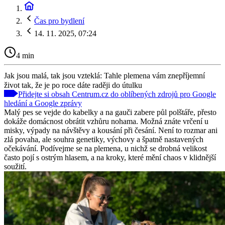
Čas pro bydlení
14. 11. 2025, 07:24
4 min
Jak jsou malá, tak jsou vzteklá: Tahle plemena vám znepříjemní
život tak, že je po roce dáte raději do útulku
Přidejte si obsah Centrum.cz do oblíbených zdrojů pro Google
hledání a Google zprávy
Malý pes se vejde do kabelky a na gauči zabere půl polštáře, přesto
dokáže domácnost obrátit vzhůru nohama. Možná znáte vrčení u
misky, výpady na návštěvy a kousání při česání. Není to rozmar ani
zlá povaha, ale souhra genetiky, výchovy a špatně nastavených
očekávání. Podívejme se na plemena, u nichž se drobná velikost
často pojí s ostrým hlasem, a na kroky, které mění chaos v klidnější
soužití.