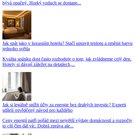
bývá opačný. Horký vzduch se dostane...
Jak spát jako v luxusním hotelu? Stačí upravit teplotu a změnit barvu
jednoho světla
Kvalita spánku dost často rozhoduje o tom, jak zvládneme celý den.
Hotely si dávají záležet na detailech,...
Jak si legálně snížit účty za energie bez drahých investic? Experti
sdíleli osvědčený návod pro každého
Ceny energií patří pořád mezi největší výdaje domácností a rozpočty
to cítí čím dál víc. Dobrá zpráva ale...