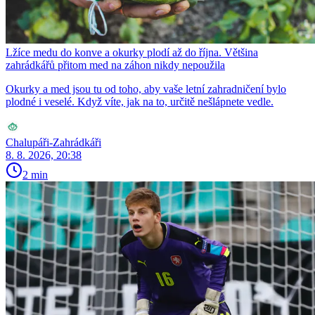
Lžíce medu do konve a okurky plodí až do října. Většina
zahrádkářů přitom med na záhon nikdy nepoužila
Okurky a med jsou tu od toho, aby vaše letní zahradničení bylo
plodné i veselé. Když víte, jak na to, určitě nešlápnete vedle.
Chalupáři-Zahrádkáři
8. 8. 2026, 20:38
2 min