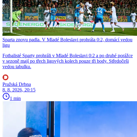
Sparta znovu padla. V Mladé Boleslavi prohrála 0:2, domácí vedou
ligu
Fotbalisté Sparty prohráli v Mladé Boleslavi 0:2 a po druhé porážce
v sezoně mají po třech ligových kolech pouze tři body. Středočeši
vedou tabulku.
Pražská Drbna
8. 8. 2026, 20:15
1 min