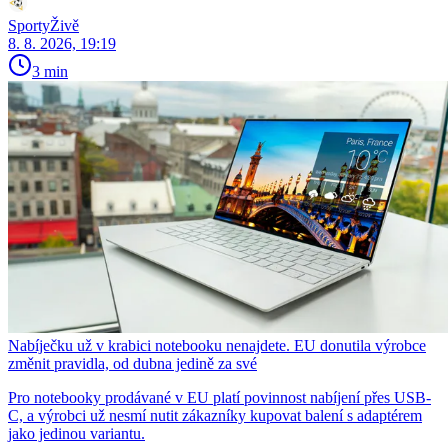
SportyŽivě
8. 8. 2026, 19:19
3 min
Nabíječku už v krabici notebooku nenajdete. EU donutila výrobce
změnit pravidla, od dubna jedině za své
Pro notebooky prodávané v EU platí povinnost nabíjení přes USB-
C, a výrobci už nesmí nutit zákazníky kupovat balení s adaptérem
jako jedinou variantu.