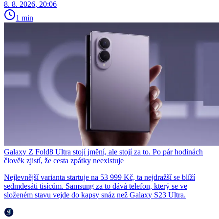
8. 8. 2026, 20:06
1 min
Galaxy Z Fold8 Ultra stojí jmění, ale stojí za to. Po pár hodinách
člověk zjistí, že cesta zpátky neexistuje
Nejlevnější varianta startuje na 53 999 Kč, ta nejdražší se blíží
sedmdesáti tisícům. Samsung za to dává telefon, který se ve
složeném stavu vejde do kapsy snáz než Galaxy S23 Ultra.