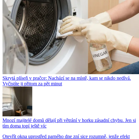
Skrytá plíseň v pračce: Nachází se na místě, kam se nikdo nedívá.
Vyčistíte ji přitom za pět minut
Mnozí majitelé domů dělají při větrání v horku zásadní chybu. Jen si
tím doma topí ještě víc
Otevřít okna uprostřed parného dne zní sice rozumně, jenže efekt