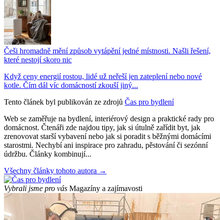
Češi hromadně mění způsob vytápění jedné místnosti. Našli řešení,
které nestojí skoro nic
Když ceny energií rostou, lidé už neřeší jen zateplení nebo nové
kotle. Čím dál víc domácností zkouší jiný...
Tento článek byl publikován ze zdrojů
Čas pro bydlení
Web se zaměřuje na bydlení, interiérový design a praktické rady pro
domácnost. Čtenáři zde najdou tipy, jak si útulně zařídit byt, jak
zrenovovat starší vybavení nebo jak si poradit s běžnými domácími
starostmi. Nechybí ani inspirace pro zahradu, pěstování či sezónní
údržbu. Články kombinují...
Všechny články tohoto autora →
Vybrali jsme pro vás
Magazíny a zajímavosti