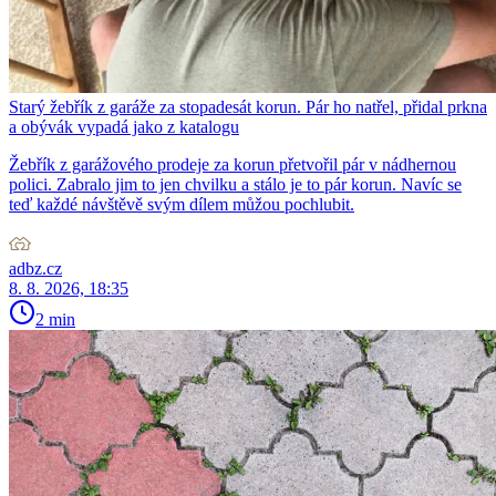
Starý žebřík z garáže za stopadesát korun. Pár ho natřel, přidal prkna
a obývák vypadá jako z katalogu
Žebřík z garážového prodeje za korun přetvořil pár v nádhernou
polici. Zabralo jim to jen chvilku a stálo je to pár korun. Navíc se
teď každé návštěvě svým dílem můžou pochlubit.
adbz.cz
8. 8. 2026, 18:35
2 min