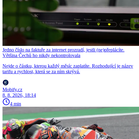
Jedno číslo na faktuře za internet prozradí, jestli (ne)přeplácíte.
Většina Čechů ho nikdy nekontrolovala
Nejde o částku, kterou každý měsíc zaplatíte. Rozhodující je název
tarifu a rychlost, která se za ním skrývá.
Mobify.cz
8. 8. 2026, 18:14
4 min