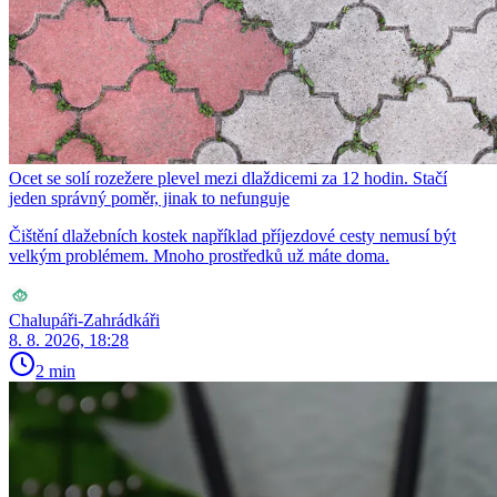
Ocet se solí rozežere plevel mezi dlaždicemi za 12 hodin. Stačí
jeden správný poměr, jinak to nefunguje
Čištění dlažebních kostek například příjezdové cesty nemusí být
velkým problémem. Mnoho prostředků už máte doma.
Chalupáři-Zahrádkáři
8. 8. 2026, 18:28
2 min