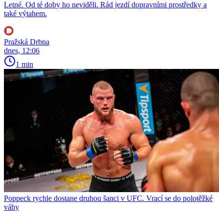
Letné. Od té doby ho neviděli. Rád jezdí dopravními prostředky a
také výtahem.
Pražská Drbna
dnes, 12:06
1 min
Poppeck rychle dostane druhou šanci v UFC. Vrací se do polotěžké
váhy