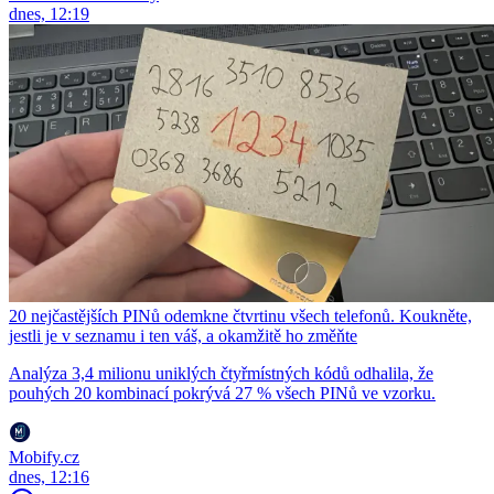
dnes, 12:19
20 nejčastějších PINů odemkne čtvrtinu všech telefonů. Koukněte,
jestli je v seznamu i ten váš, a okamžitě ho změňte
Analýza 3,4 milionu uniklých čtyřmístných kódů odhalila, že
pouhých 20 kombinací pokrývá 27 % všech PINů ve vzorku.
Mobify.cz
dnes, 12:16