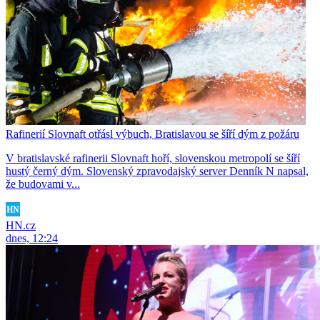
Rafinerií Slovnaft otřásl výbuch, Bratislavou se šíří dým z požáru
V bratislavské rafinerii Slovnaft hoří, slovenskou metropolí se šíří
hustý černý dým. Slovenský zpravodajský server Denník N napsal,
že budovami v...
HN.cz
dnes, 12:24