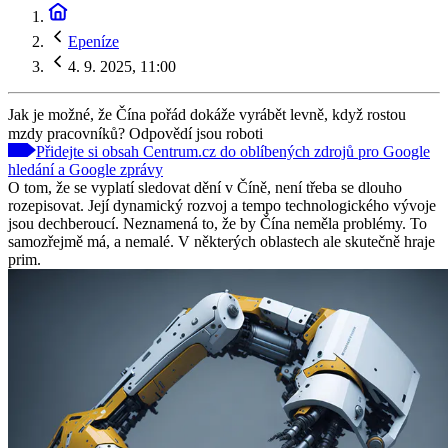
Epeníze
4. 9. 2025, 11:00
Jak je možné, že Čína pořád dokáže vyrábět levně, když rostou
mzdy pracovníků? Odpovědí jsou roboti
Přidejte si obsah Centrum.cz do oblíbených zdrojů pro Google
hledání a Google zprávy
O tom, že se vyplatí sledovat dění v Číně, není třeba se dlouho
rozepisovat. Její dynamický rozvoj a tempo technologického vývoje
jsou dechberoucí. Neznamená to, že by Čína neměla problémy. To
samozřejmě má, a nemalé. V některých oblastech ale skutečně hraje
prim.