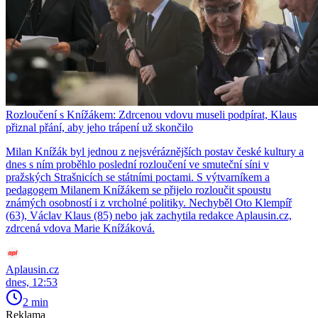
Rozloučení s Knížákem: Zdrcenou vdovu museli podpírat, Klaus
přiznal přání, aby jeho trápení už skončilo
Milan Knížák byl jednou z nejsvéráznějších postav české kultury a
dnes s ním proběhlo poslední rozloučení ve smuteční síni v
pražských Strašnicích se státními poctami. S výtvarníkem a
pedagogem Milanem Knížákem se přijelo rozloučit spoustu
známých osobností i z vrcholné politiky. Nechyběl Oto Klempíř
(63), Václav Klaus (85) nebo jak zachytila redakce Aplausin.cz,
zdrcená vdova Marie Knížáková.
Aplausin.cz
dnes, 12:53
2 min
Reklama