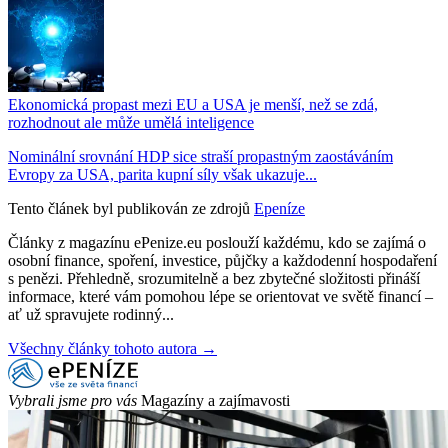
Ekonomická propast mezi EU a USA je menší, než se zdá,
rozhodnout ale může umělá inteligence
Nominální srovnání HDP sice straší propastným zaostáváním
Evropy za USA, parita kupní síly však ukazuje...
Tento článek byl publikován ze zdrojů
Epeníze
Články z magazínu ePenize.eu poslouží každému, kdo se zajímá o
osobní finance, spoření, investice, půjčky a každodenní hospodaření
s penězi. Přehledně, srozumitelně a bez zbytečné složitosti přináší
informace, které vám pomohou lépe se orientovat ve světě financí –
ať už spravujete rodinný...
Všechny články tohoto autora →
Vybrali jsme pro vás
Magazíny a zajímavosti