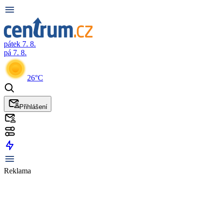
pátek 7. 8.
pá 7. 8.
26°C
Přihlášení
Reklama