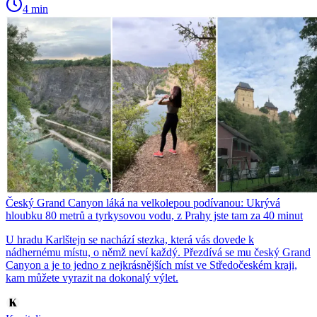
4 min
Český Grand Canyon láká na velkolepou podívanou: Ukrývá
hloubku 80 metrů a tyrkysovou vodu, z Prahy jste tam za 40 minut
U hradu Karlštejn se nachází stezka, která vás dovede k
nádhernému místu, o němž neví každý. Přezdívá se mu český Grand
Canyon a je to jedno z nejkrásnějších míst ve Středočeském kraji,
kam můžete vyrazit na dokonalý výlet.