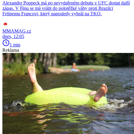
Alexander Poppeck má po nevydařeném debutu v UFC dostat další
zápas. V říjnu se má vrátit do polotěžké váhy proti Brazilci
Felipemu Francovi, který naposledy vyhrál na TKO.
MMAMAG.cz
dnes, 12:05
1 min
Reklama