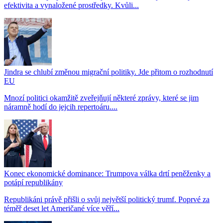
efektivita a vynaložené prostředky. Kvůli...
Jindra se chlubí změnou migrační politiky. Jde přitom o rozhodnutí
EU
Mnozí politici okamžitě zveřejňují některé zprávy, které se jim
náramně hodí do jejcih repertoáru....
Konec ekonomické dominance: Trumpova válka drtí peněženky a
potápí republikány
Republikáni právě přišli o svůj největší politický trumf. Poprvé za
téměř deset let Američané více věří...