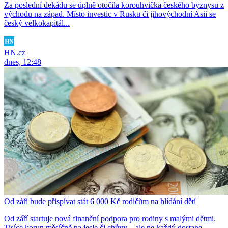
Za poslední dekádu se úplně otočila korouhvička českého byznysu z
východu na západ. Místo investic v Rusku či jihovýchodní Asii se
český velkokapitál...
HN.cz
dnes, 12:48
Od září bude přispívat stát 6 000 Kč rodičům na hlídání dětí
Od září startuje nová finanční podpora pro rodiny s malými dětmi.
Tisíce korun měsíčně na jesle či chůvy – ale ne každý dostane