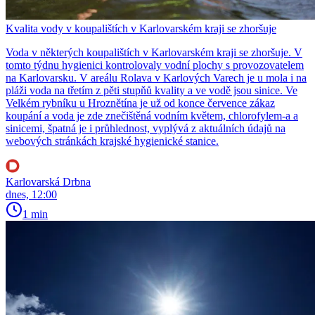
Kvalita vody v koupalištích v Karlovarském kraji se zhoršuje
Voda v některých koupalištích v Karlovarském kraji se zhoršuje. V
tomto týdnu hygienici kontrolovaly vodní plochy s provozovatelem
na Karlovarsku. V areálu Rolava v Karlových Varech je u mola i na
pláži voda na třetím z pěti stupňů kvality a ve vodě jsou sinice. Ve
Velkém rybníku u Hroznětína je už od konce července zákaz
koupání a voda je zde znečištěná vodním květem, chlorofylem-a a
sinicemi, špatná je i průhlednost, vyplývá z aktuálních údajů na
webových stránkách krajské hygienické stanice.
Karlovarská Drbna
dnes, 12:00
1 min