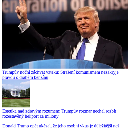
Trumpův noční záchvat vzteku: Strašení komunismem nezakryje
pravdu o drahém benzínu
Estetika nad zdravým rozumem: Trumpův rozmar nechal rozbít
rozestavěný heliport za miliony
Donald Trump opět ukázal, že jeho osobní vkus je důležitější než