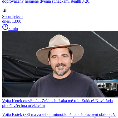
doprovázený nejméně dvěma stíhačkami stealth J-20.
Securitytech
dnes, 13:00
3 min
Vojta Kotek otevřeně o Zrádcích: Láká mě role Zrádce! Nová řada
předčí všechna očekávání
Vojta Kotek (38) má za sebou mimořádně nabité pracovní období. V