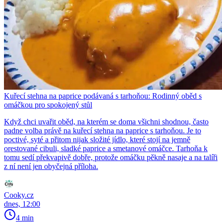
Kuřecí stehna na paprice podávaná s tarhoňou: Rodinný oběd s
omáčkou pro spokojený stůl
Když chci uvařit oběd, na kterém se doma všichni shodnou, často
padne volba právě na kuřecí stehna na paprice s tarhoňou. Je to
poctivé, syté a přitom nijak složité jídlo, které stojí na jemně
orestované cibuli, sladké paprice a smetanové omáčce. Tarhoňa k
tomu sedí překvapivě dobře, protože omáčku pěkně nasaje a na talíři
z ní není jen obyčejná příloha.
Cooky.cz
dnes, 12:00
4 min