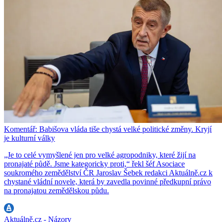
Komentář: Babišova vláda tiše chystá velké politické změny. Kryjí
je kulturní války
„Je to celé vymyšlené jen pro velké agropodniky, které žijí na
pronajaté půdě. Jsme kategoricky proti,“ řekl šéf Asociace
soukromého zemědělství ČR Jaroslav Šebek redakci Aktuálně.cz k
chystané vládní novele, která by zavedla povinné předkupní právo
na pronajatou zemědělskou půdu.
Aktuálně.cz - Názory