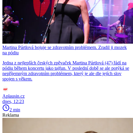
Martina Pártlová bojuje se zdravotním problémem. Zradil ji mozek
na pódiu
Jedna z nejlepších českých zpěvaček Martina Pártlová (47) řádí na
pódiu během koncertu jako tajfun. V poslední době se ale potýká se
nepříjemným zdravotním problémem, který je ale dle jejích slov
spojen s věkem.
Aplausin.cz
dnes, 12:23
2 min
Reklama