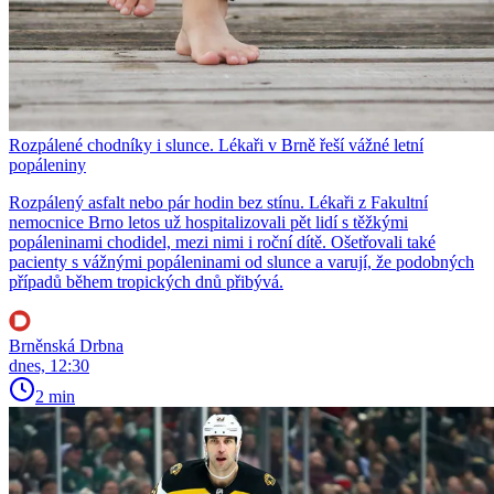
Rozpálené chodníky i slunce. Lékaři v Brně řeší vážné letní
popáleniny
Rozpálený asfalt nebo pár hodin bez stínu. Lékaři z Fakultní
nemocnice Brno letos už hospitalizovali pět lidí s těžkými
popáleninami chodidel, mezi nimi i roční dítě. Ošetřovali také
pacienty s vážnými popáleninami od slunce a varují, že podobných
případů během tropických dnů přibývá.
Brněnská Drbna
dnes, 12:30
2 min