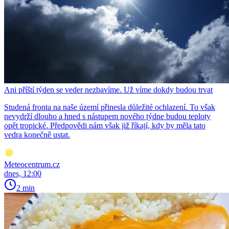
Ani příští týden se veder nezbavíme. Už víme dokdy budou trvat
Studená fronta na naše území přinesla důležité ochlazení. To však
nevydrží dlouho a hned s nástupem nového týdne budou teploty
opět tropické. Předpovědi nám však již říkají, kdy by měla tato
vedra konečně ustat.
Meteocentrum.cz
dnes, 12:00
2 min