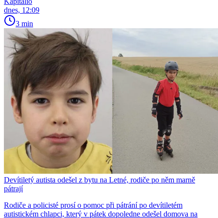
Kapitalio
dnes, 12:09
3 min
Devítiletý autista odešel z bytu na Letné, rodiče po něm marně
pátrají
Rodiče a policisté prosí o pomoc při pátrání po devítiletém
autistickém chlapci, který v pátek dopoledne odešel domova na