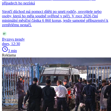
případech ho nezíská
Sirotčí důchod má pomoci dítěti po smrti rodiče, osvojitele nebo
osoby, která ho měla soudně svěřené v péči. V roce 2026 činí
minimální měsíční částka 6 860 korun, jenže samotné příbuzenství k
zemřelému nestačí.
Byznys trendy
dnes, 12:30
3 min
Reklama