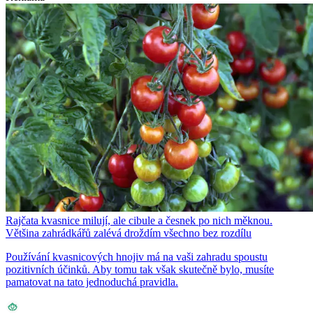
Rajčata kvasnice milují, ale cibule a česnek po nich měknou.
Většina zahrádkářů zalévá droždím všechno bez rozdílu
Používání kvasnicových hnojiv má na vaši zahradu spoustu
pozitivních účinků. Aby tomu tak však skutečně bylo, musíte
pamatovat na tato jednoduchá pravidla.