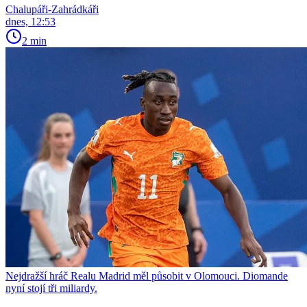
Chalupáři-Zahrádkáři
dnes, 12:53
2 min
Nejdražší hráč Realu Madrid měl působit v Olomouci. Diomande
nyní stojí tři miliardy.