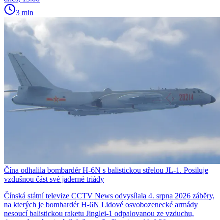
3 min
Čína odhalila bombardér H-6N s balistickou střelou JL-1. Posiluje
vzdušnou část své jaderné triády
Čínská státní televize CCTV News odvysílala 4. srpna 2026 záběry,
na kterých je bombardér H-6N Lidové osvobozenecké armády
nesoucí balistickou raketu Jinglei-1 odpalovanou ze vzduchu,