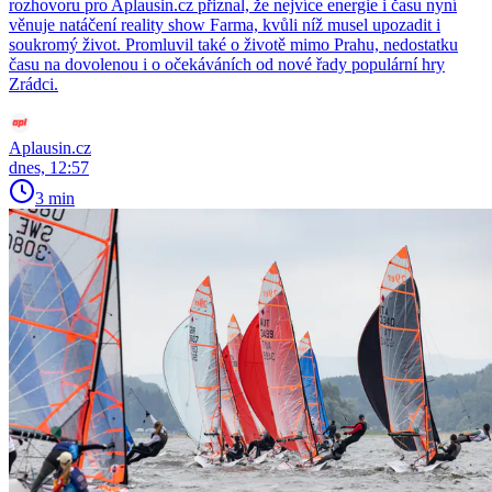
rozhovoru pro Aplausin.cz přiznal, že nejvíce energie i času nyní
věnuje natáčení reality show Farma, kvůli níž musel upozadit i
soukromý život. Promluvil také o životě mimo Prahu, nedostatku
času na dovolenou i o očekáváních od nové řady populární hry
Zrádci.
Aplausin.cz
dnes, 12:57
3 min