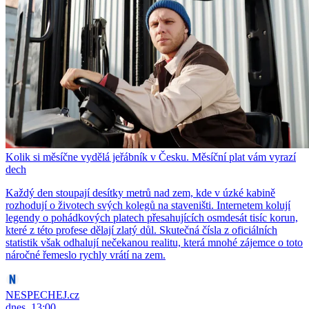
Kolik si měsíčne vydělá jeřábník v Česku. Měsíční plat vám vyrazí
dech
Každý den stoupají desítky metrů nad zem, kde v úzké kabině
rozhodují o životech svých kolegů na staveništi. Internetem kolují
legendy o pohádkových platech přesahujících osmdesát tisíc korun,
které z této profese dělají zlatý důl. Skutečná čísla z oficiálních
statistik však odhalují nečekanou realitu, která mnohé zájemce o toto
náročné řemeslo rychly vrátí na zem.
NESPECHEJ.cz
dnes, 13:00