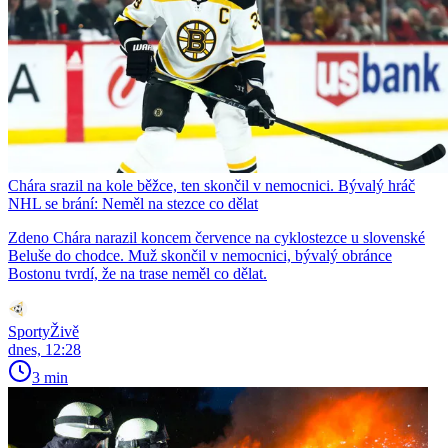
Chára srazil na kole běžce, ten skončil v nemocnici. Bývalý hráč
NHL se brání: Neměl na stezce co dělat
Zdeno Chára narazil koncem července na cyklostezce u slovenské
Beluše do chodce. Muž skončil v nemocnici, bývalý obránce
Bostonu tvrdí, že na trase neměl co dělat.
SportyŽivě
dnes, 12:28
3 min