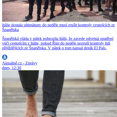
Itálie dostala ultimátum: do neděle musí zrušit kontroly cestujících ze
Španělska
Španělská vláda v pátek pohrozila Itálii, že zavede odvetná opatření
vůči cestujícím z Itálie, pokud Řím do neděle nezruší kontroly lidí
přijíždějících ze Španělska. V pátek o tom napsal deník El País.
Aktuálně.cz - Zprávy
dnes, 12:30