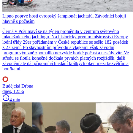
Lipno poprvé hostí evropský šampionát jachtařů. Závodníci bojují
hlavně s počasím
Černá v Pošumaví se na týden proměnila v centrum světového
mládežnického jachtingu. Na historicky prvním mistrovství Evropy
lodní třídy 29er pořádaném v České republice se sešlo 182 posádek
z 27 zemí. Po slavnostním průvodu s vlajkami však závodní
program výrazně zpomalilo nezvykle horké počasí a nestálý vítr. Ve
středu se flotila konečně dočkala prvních platných rozjížděk, další
závodění ale dál připomíná hledání krátkých oken mezi bezvětřím a
bouřkami.
Budějcká Drbna
dnes, 12:56
4 min