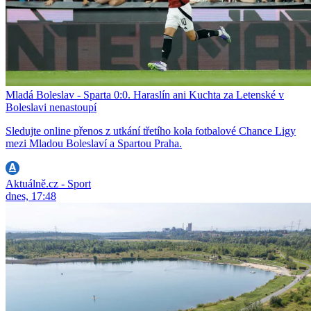
Mladá Boleslav - Sparta 0:0. Haraslín ani Kuchta za Letenské v
Boleslavi nenastoupí
Sledujte online přenos z utkání třetího kola fotbalové Chance Ligy
mezi Mladou Boleslaví a Spartou Praha.
Aktuálně.cz - Sport
dnes, 17:48