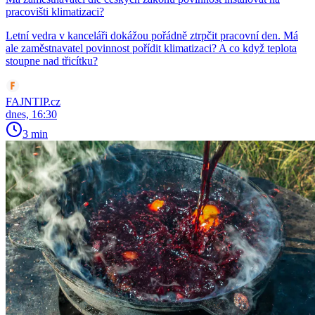
pracovišti klimatizaci?
Letní vedra v kanceláři dokážou pořádně ztrpčit pracovní den. Má
ale zaměstnavatel povinnost pořídit klimatizaci? A co když teplota
stoupne nad třicítku?
FAJNTIP.cz
dnes, 16:30
3 min