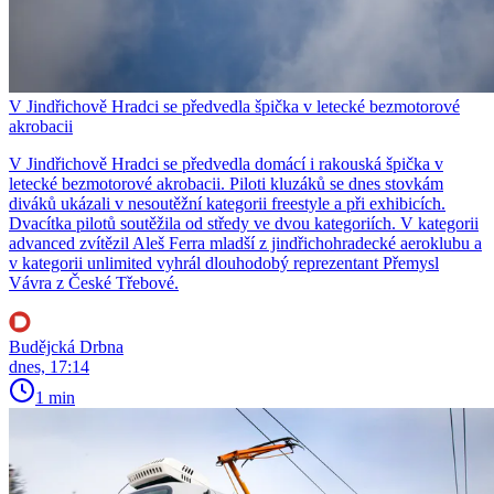
V Jindřichově Hradci se předvedla špička v letecké bezmotorové
akrobacii
V Jindřichově Hradci se předvedla domácí i rakouská špička v
letecké bezmotorové akrobacii. Piloti kluzáků se dnes stovkám
diváků ukázali v nesoutěžní kategorii freestyle a při exhibicích.
Dvacítka pilotů soutěžila od středy ve dvou kategoriích. V kategorii
advanced zvítězil Aleš Ferra mladší z jindřichohradecké aeroklubu a
v kategorii unlimited vyhrál dlouhodobý reprezentant Přemysl
Vávra z České Třebové.
Budějcká Drbna
dnes, 17:14
1 min