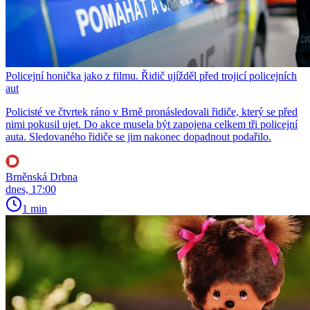
Policejní honička jako z filmu. Řidič ujížděl před trojicí policejních
aut
Policisté ve čtvrtek ráno v Brně pronásledovali řidiče, který se před
nimi pokusil ujet. Do akce musela být zapojena celkem tři policejní
auta. Sledovaného řidiče se jim nakonec dopadnout podařilo.
Brněnská Drbna
dnes, 17:00
1 min