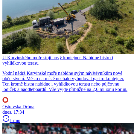
U Karvinského moře stojí nový kontejner. Nabídne bistro i
vyhlídkovou terasu
Vodní nádrž Karvinské moře nabídne svým návštěvníkům nové
občerstvení. Město na místě nechalo vybudovat gastro kontejner.
Ten kromě bistra nabídne i vyhlídkovou terasu nebo půjčovnu
lodiček a paddleboardů. Vše vyjde přibližně na 2,6 milionu korun.
Ostravská Drbna
dnes, 17:34
1 min