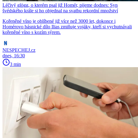
Léčivý glögg, o kterém psal již Homér, pijeme dodnes: Syn
švédského krále si ho objednal na svatbu rekordní množství
Kořeněné víno je oblíbené již více než 3000 let, dokonce i
Homérovo básnické dílo Ilias zmiňuje vojáky, kteří si vychutnávali
kořeněné víno s kozím sýrem.
NESPECHEJ.cz
dnes, 16:30
3 min