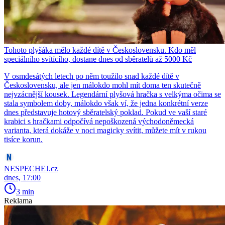
Tohoto plyšáka mělo každé dítě v Československu. Kdo měl
speciálního svítícího, dostane dnes od sběratelů až 5000 Kč
V osmdesátých letech po něm toužilo snad každé dítě v
Československu, ale jen málokdo mohl mít doma ten skutečně
nejvzácnější kousek. Legendární plyšová hračka s velkýma očima se
stala symbolem doby, málokdo však ví, že jedna konkrétní verze
dnes představuje hotový sběratelský poklad. Pokud ve vaší staré
krabici s hračkami odpočívá nepoškozená východoněmecká
varianta, která dokáže v noci magicky svítit, můžete mít v rukou
tisíce korun.
NESPECHEJ.cz
dnes, 17:00
3 min
Reklama