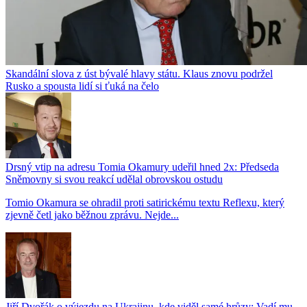
Skandální slova z úst bývalé hlavy státu. Klaus znovu podržel
Rusko a spousta lidí si ťuká na čelo
Drsný vtip na adresu Tomia Okamury udeřil hned 2x: Předseda
Sněmovny si svou reakcí udělal obrovskou ostudu
Tomio Okamura se ohradil proti satirickému textu Reflexu, který
zjevně četl jako běžnou zprávu. Nejde...
Jiří Dvořák o výjezdu na Ukrajinu, kde viděl samé hrůzy: Vadí mu,