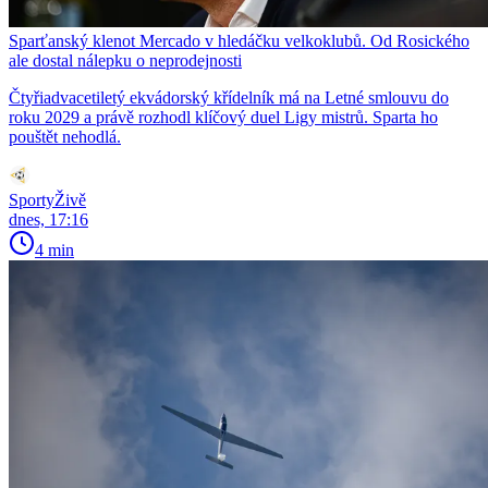
Sparťanský klenot Mercado v hledáčku velkoklubů. Od Rosického
ale dostal nálepku o neprodejnosti
Čtyřiadvacetiletý ekvádorský křídelník má na Letné smlouvu do
roku 2029 a právě rozhodl klíčový duel Ligy mistrů. Sparta ho
pouštět nehodlá.
SportyŽivě
dnes, 17:16
4 min