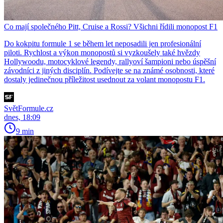
Co mají společného Pitt, Cruise a Rossi? Všichni řídili monopost F1
Do kokpitu formule 1 se během let neposadili jen profesionální
piloti. Rychlost a výkon monopostů si vyzkoušely také hvězdy
Hollywoodu, motocyklové legendy, rallyoví šampioni nebo úspěšní
závodníci z jiných disciplín. Podívejte se na známé osobnosti, které
dostaly jedinečnou příležitost usednout za volant monopostu F1.
SvětFormule.cz
dnes, 18:09
9 min