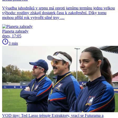
Výsadba jahodníků v srpnu má oproti jarnímu termínu jednu velkou
výhodu: rostliny získají dostatek času k zakořenění. Díky tomu
mohou příští rok vytvořit silné trsy …
Planeta zahrady
dnes, 17:05
3 min
VOD tipy: Ted Lasso trénuje Extraktory, vrací se Futurama a