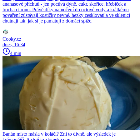
ananasové příchuti - jen poctivá dýně, cukr, skořice, hřebíček a
trocha citronu. Právě díky namočení do octové vody a krátkému
povaření zůstávají kostičky pevné, hezky zesklovatí a ve sklenici
chutnají tak, jak si je pamatuji z domácí spíže.
Cooky.cz
dnes, 16:34
4 min
Banán místo másla v koláči? Zní to divně, ale výsledek je
krémovější. A stojí to zlomek ceny