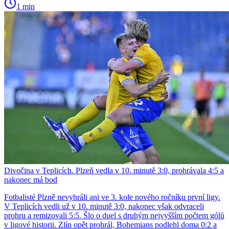
1 min
Divočina v Teplicích. Plzeň vedla v 10. minutě 3:0, prohrávala 4:5 a
nakonec má bod
Fotbalisté Plzně nevyhráli ani ve 3. kole nového ročníku první ligy.
V Teplicích vedli už v 10. minutě 3:0, nakonec však odvraceli
prohru a remizovali 5:5. Šlo o duel s druhým nejvyšším počtem gólů
v ligové historii. Zlín opět prohrál, Bohemians podlehl doma 0:2 a