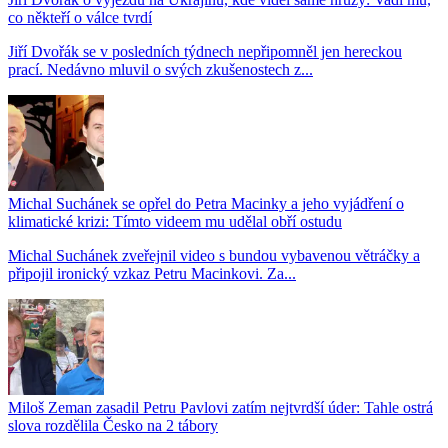
co někteří o válce tvrdí
Jiří Dvořák se v posledních týdnech nepřipomněl jen hereckou
prací. Nedávno mluvil o svých zkušenostech z...
Michal Suchánek se opřel do Petra Macinky a jeho vyjádření o
klimatické krizi: Tímto videem mu udělal obří ostudu
Michal Suchánek zveřejnil video s bundou vybavenou větráčky a
připojil ironický vzkaz Petru Macinkovi. Za...
Miloš Zeman zasadil Petru Pavlovi zatím nejtvrdší úder: Tahle ostrá
slova rozdělila Česko na 2 tábory