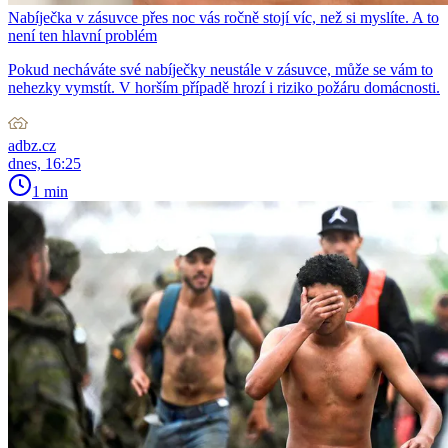
Nabíječka v zásuvce přes noc vás ročně stojí víc, než si myslíte. A to
není ten hlavní problém
Pokud necháváte své nabíječky neustále v zásuvce, může se vám to
nehezky vymstít. V horším případě hrozí i riziko požáru domácnosti.
adbz.cz
dnes, 16:25
1 min