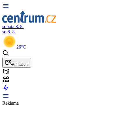
sobota 8. 8.
so 8. 8.
26°C
Přihlášení
Reklama