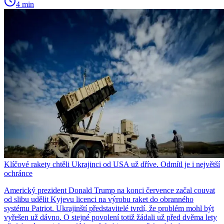
4 min
Klíčové rakety chtěli Ukrajinci od USA už dříve. Odmítl je i největší
ochránce
Americký prezident Donald Trump na konci července začal couvat
od slibu udělit Kyjevu licenci na výrobu raket do obranného
systému Patriot. Ukrajinští představitelé tvrdí, že problém mohl být
vyřešen už dávno. O stejné povolení totiž žádali už před dvěma lety