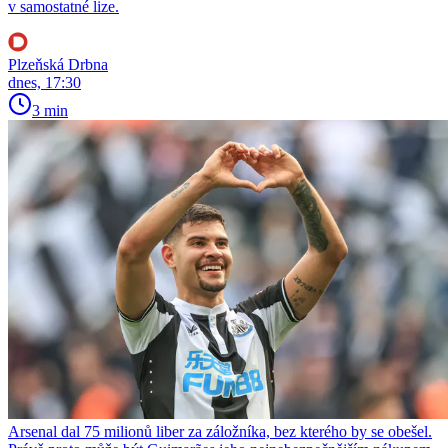
v samostatné lize.
Plzeňská Drbna
dnes, 17:30
3 min
Arsenal dal 75 milionů liber za záložníka, bez kterého by se obešel.