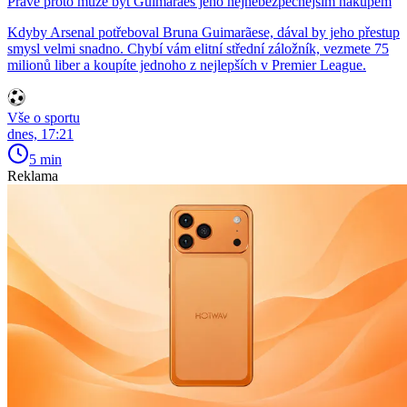
Právě proto může být Guimarães jeho nejnebezpečnějším nákupem
Kdyby Arsenal potřeboval Bruna Guimarãese, dával by jeho přestup
smysl velmi snadno. Chybí vám elitní střední záložník, vezmete 75
milionů liber a koupíte jednoho z nejlepších v Premier League.
Vše o sportu
dnes, 17:21
5 min
Reklama