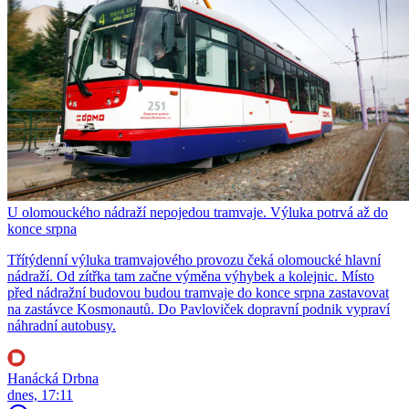
U olomouckého nádraží nepojedou tramvaje. Výluka potrvá až do
konce srpna
Třítýdenní výluka tramvajového provozu čeká olomoucké hlavní
nádraží. Od zítřka tam začne výměna výhybek a kolejnic. Místo
před nádražní budovou budou tramvaje do konce srpna zastavovat
na zastávce Kosmonautů. Do Pavloviček dopravní podnik vypraví
náhradní autobusy.
Hanácká Drbna
dnes, 17:11