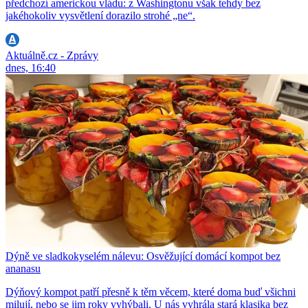
předchozí americkou vládu: z Washingtonu však tehdy bez
jakéhokoliv vysvětlení dorazilo strohé „ne“.
Aktuálně.cz - Zprávy
dnes, 16:40
Dýně ve sladkokyselém nálevu: Osvěžující domácí kompot bez
ananasu
Dýňový kompot patří přesně k těm věcem, které doma buď všichni
milují, nebo se jim roky vyhýbali. U nás vyhrála stará klasika bez