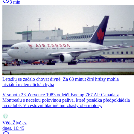
3 min
Letadlu se začalo chovat divně. Za 63 minut čiré hrůzy mohla
triviální matematická chyba
V sobotu 23. července 1983 odletěl Boeing 767 Air Canada z
Montrealu s necelou polovinou paliva, které posádka předpokládala
na palubě. V cestovní hladině mu zhasly oba motory.
VědaŽivě.cz
dnes, 16:45