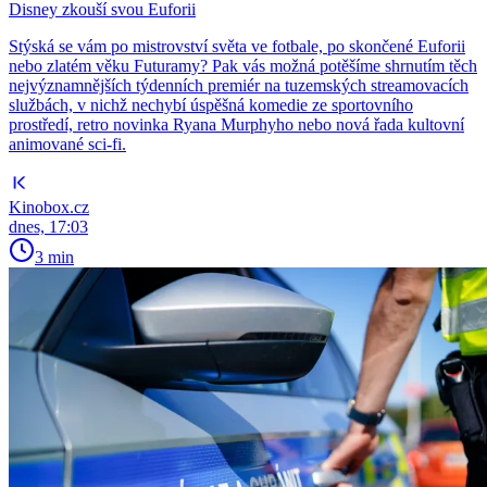
Disney zkouší svou Euforii
Stýská se vám po mistrovství světa ve fotbale, po skončené Euforii
nebo zlatém věku Futuramy? Pak vás možná potěšíme shrnutím těch
nejvýznamnějších týdenních premiér na tuzemských streamovacích
službách, v nichž nechybí úspěšná komedie ze sportovního
prostředí, retro novinka Ryana Murphyho nebo nová řada kultovní
animované sci-fi.
Kinobox.cz
dnes, 17:03
3 min