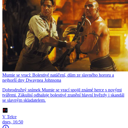
Mumie se vrací: Bolestivé natáčení, dům ze slavného hororu a
nejhorší dny Dwaynea Johnsona
Dobrodružný snímek Mumie se vrací spojil známé herce s novými
tvářemi. Zákulisí odhaluje bolestivé zranění hlavní hvězdy i skandál
se slavným skladatelem.
V Telce
dnes, 16:50