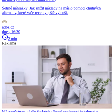
Šetrné náhražky: Jak snížit náklady na máslo pomocí chutných
alternativ, které vaše recepty ještě vylepší.
adbz.cz
dnes, 16:30
2 min
Reklama
Má zaměstnavatel dle českých zákonů povinnost instalovat na