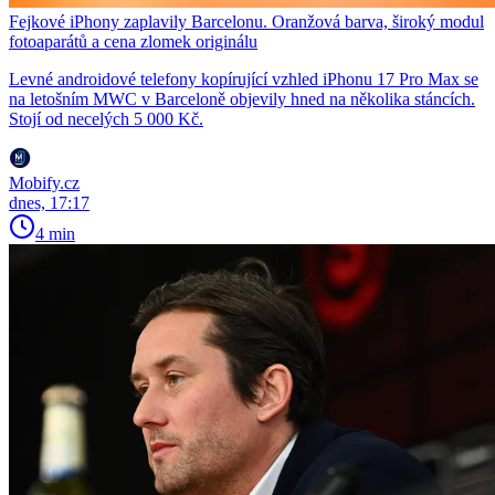
Fejkové iPhony zaplavily Barcelonu. Oranžová barva, široký modul
fotoaparátů a cena zlomek originálu
Levné androidové telefony kopírující vzhled iPhonu 17 Pro Max se
na letošním MWC v Barceloně objevily hned na několika stáncích.
Stojí od necelých 5 000 Kč.
Mobify.cz
dnes, 17:17
4 min