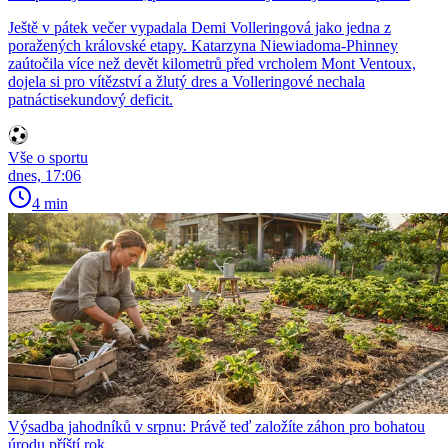
Ještě v pátek večer vypadala Demi Volleringová jako jedna z
poražených královské etapy. Katarzyna Niewiadoma-Phinney
zaútočila více než devět kilometrů před vrcholem Mont Ventoux,
dojela si pro vítězství a žlutý dres a Volleringové nechala
patnáctisekundový deficit.
Vše o sportu
dnes, 17:06
4 min
Výsadba jahodníků v srpnu: Právě teď založíte záhon pro bohatou
úrodu příští rok