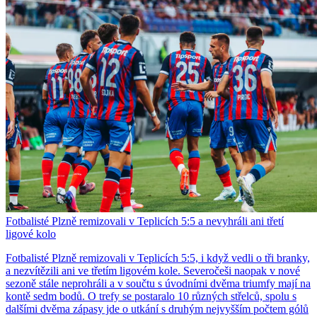
Fotbalisté Plzně remizovali v Teplicích 5:5 a nevyhráli ani třetí
ligové kolo
Fotbalisté Plzně remizovali v Teplicích 5:5, i když vedli o tři branky,
a nezvítězili ani ve třetím ligovém kole. Severočeši naopak v nové
sezoně stále neprohráli a v součtu s úvodními dvěma triumfy mají na
kontě sedm bodů. O trefy se postaralo 10 různých střelců, spolu s
dalšími dvěma zápasy jde o utkání s druhým nejvyšším počtem gólů