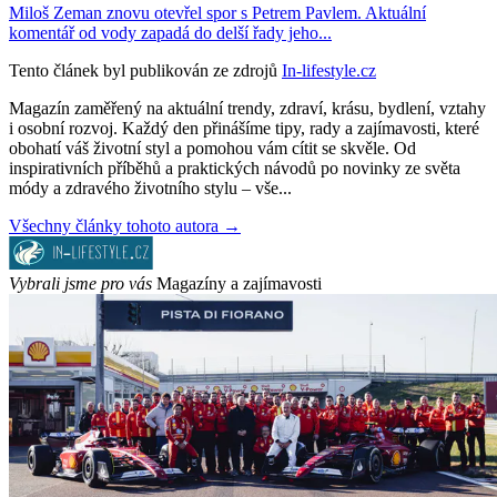
Miloš Zeman znovu otevřel spor s Petrem Pavlem. Aktuální
komentář od vody zapadá do delší řady jeho...
Tento článek byl publikován ze zdrojů
In-lifestyle.cz
Magazín zaměřený na aktuální trendy, zdraví, krásu, bydlení, vztahy
i osobní rozvoj. Každý den přinášíme tipy, rady a zajímavosti, které
obohatí váš životní styl a pomohou vám cítit se skvěle. Od
inspirativních příběhů a praktických návodů po novinky ze světa
módy a zdravého životního stylu – vše...
Všechny články tohoto autora →
Vybrali jsme pro vás
Magazíny a zajímavosti