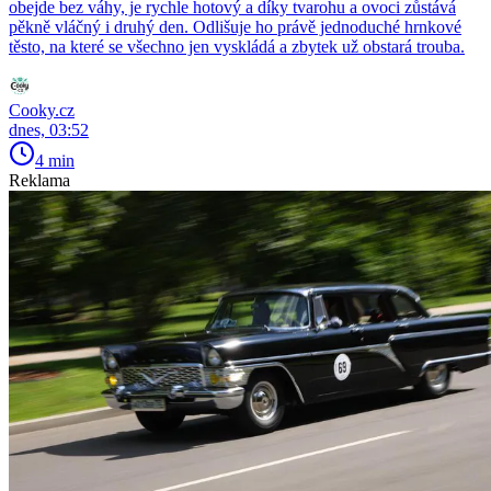
obejde bez váhy, je rychle hotový a díky tvarohu a ovoci zůstává
pěkně vláčný i druhý den. Odlišuje ho právě jednoduché hrnkové
těsto, na které se všechno jen vyskládá a zbytek už obstará trouba.
Cooky.cz
dnes, 03:52
4 min
Reklama