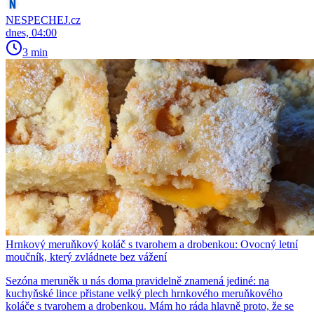
NESPECHEJ.cz
dnes, 04:00
3 min
Hrnkový meruňkový koláč s tvarohem a drobenkou: Ovocný letní
moučník, který zvládnete bez vážení
Sezóna meruněk u nás doma pravidelně znamená jediné: na
kuchyňské lince přistane velký plech hrnkového meruňkového
koláče s tvarohem a drobenkou. Mám ho ráda hlavně proto, že se