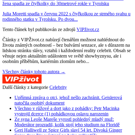
žena spadla ze čtyřkolky do 30metrové rokle v Tyrolsku
Julia Moretti spadla v červnu 2022 s čtyřkolkou ze strmého svahu u
rodinného statku v Tyrolsku. Po dvou...
Tento článek byl publikován ze zdrojů
VIPživot.cz
Články z VIPŽivot.cz nabízejí čtenářům možnost nahlédnout do
života známých osobností – bez bulvární senzace, ale s důrazem na
lidskou stránku slávy, vztahů i každodenní reality celebrit. Obsah se
věnuje nejen aktuálním událostem ve světě showbyznysu, ale i
osobním příběhům, kariérním zlomům nebo...
Všechny články tohoto autora →
Další články z kategorie
Celebrity
Upřímná zpráva o otci, jehož nešlo zachránit. Geislerová
natočila osobitý dokument
Všechno v růžové a dort jako z pohádky: Petr Macinka
vystrojil dcerce (1) pohádkovou oslavu narozenin
Ze syna Leoše Mareše vyrostl pohledný mladý muž:
Moderátor prozradil, kolik stojí jeho studium na Floridě
Geri Halliwell ze Spice Girls slaví 54 let. Divoká Ginger