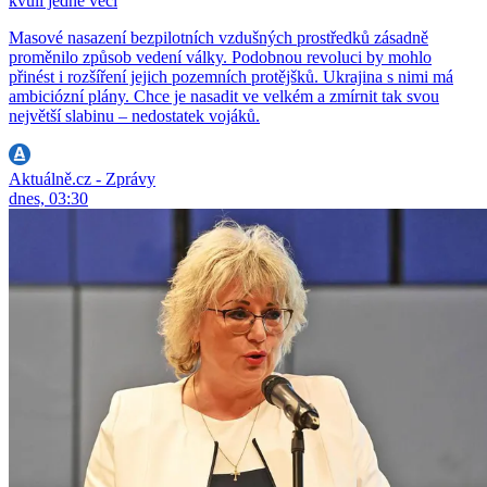
kvůli jedné věci
Masové nasazení bezpilotních vzdušných prostředků zásadně
proměnilo způsob vedení války. Podobnou revoluci by mohlo
přinést i rozšíření jejich pozemních protějšků. Ukrajina s nimi má
ambiciózní plány. Chce je nasadit ve velkém a zmírnit tak svou
největší slabinu – nedostatek vojáků.
Aktuálně.cz - Zprávy
dnes, 03:30