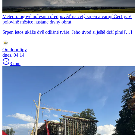
Meteorologové upřesnili předpověď na celý srpen a varují Čechy. V
polovině měsíce nastane drsný obrat
Srpen letos ukáže dvě odlišné tváře. Jeho úvod si ještě drží plné […]
Outdoor tipy
dnes, 04:14
3 min