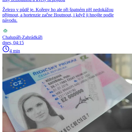
Železo v půdě je. Kořeny ho ale při špatném pH nedokážou
přijmout, a hortenzie začne žloutnout, i když ji hnojíte podle
návodu.
Chalupáři-Zahrádkáři
dnes, 04:15
4 min