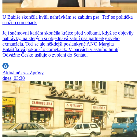
U Babiše skončila kvůli nahrávkám se zabitím psa. Teď se politička
snaží o comeback
Její sněmovní kariéra skončila krátce před volbami, když se objevily
nahrávky, na kterých si objednává zabití psa partnerky svého
exmanžela. Teď se ale někdejší poslankyně ANO Margita
Balaštíková pokouší o comeback. V barvách vlastního hnutí
Odvážné Česko usiluje o zvolení do Senátu.
Aktuálně.cz - Zprávy
dnes, 03:30