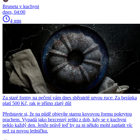
Bruneta v kuchyni
dnes, 04:00
4 min
Za staré formy na pečení vám dnes sběratelé urvou ruce: Za beránka
platí 500 Kč, rak je přímo zlatý důl
Představte si, že na půdě objevíte starou kovovou formu pokrytou
prachem. Vypadá jako bezcenný relikt z dob, kdy se v kuchyni
peklo každý den. Jenže právě teď by za ni někdo mohl zaplatit víc
než za novou ledničku.