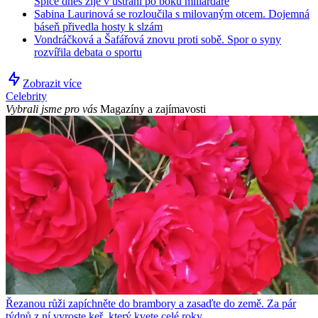
Spice dnes žije v ústraní po boku miliardáře
Sabina Laurinová se rozloučila s milovaným otcem. Dojemná
báseň přivedla hosty k slzám
Vondráčková a Šafářová znovu proti sobě. Spor o syny
rozvířila debata o sportu
Zobrazit více
Celebrity
Vybrali jsme pro vás
Magazíny a zajímavosti
Řezanou růži zapíchněte do brambory a zasaďte do země. Za pár
týdnů z ní vyroste keř, který kvete celé roky