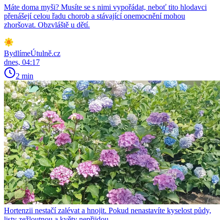
Máte doma myši? Musíte se s nimi vypořádat, neboť tito hlodavci
přenášejí celou řadu chorob a stávající onemocnění mohou
zhoršovat. Obzvláště u dětí.
BydlímeÚtulně.cz
dnes, 04:17
2 min
Hortenzii nestačí zalévat a hnojit. Pokud nenastavíte kyselost půdy,
listy zežloutnou a květy nepřijdou