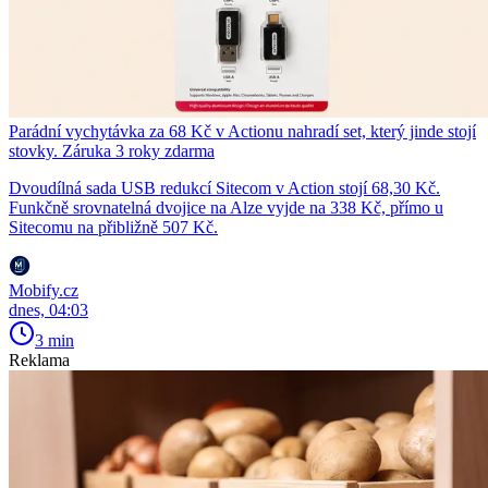
Parádní vychytávka za 68 Kč v Actionu nahradí set, který jinde stojí
stovky. Záruka 3 roky zdarma
Dvoudílná sada USB redukcí Sitecom v Action stojí 68,30 Kč.
Funkčně srovnatelná dvojice na Alze vyjde na 338 Kč, přímo u
Sitecomu na přibližně 507 Kč.
Mobify.cz
dnes, 04:03
3 min
Reklama