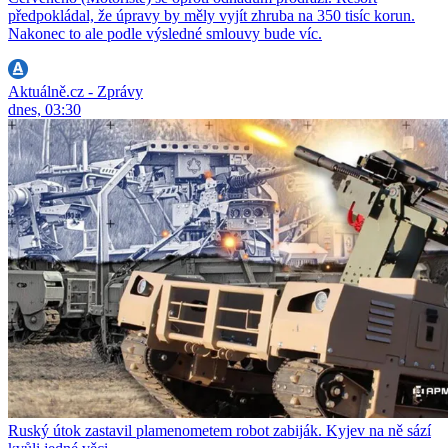
předpokládal, že úpravy by měly vyjít zhruba na 350 tisíc korun.
Nakonec to ale podle výsledné smlouvy bude víc.
Aktuálně.cz - Zprávy
dnes, 03:30
Ruský útok zastavil plamenometem robot zabiják. Kyjev na ně sází