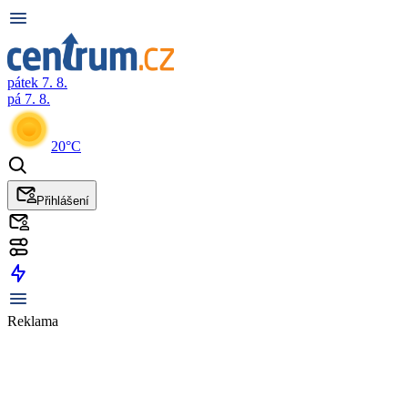
pátek 7. 8.
pá 7. 8.
20°C
Přihlášení
Reklama