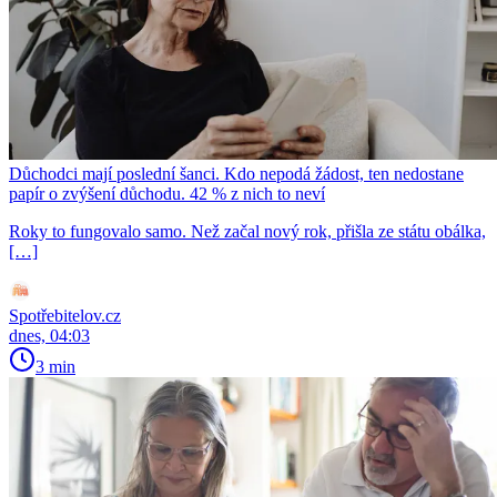
Důchodci mají poslední šanci. Kdo nepodá žádost, ten nedostane
papír o zvýšení důchodu. 42 % z nich to neví
Roky to fungovalo samo. Než začal nový rok, přišla ze státu obálka,
[…]
Spotřebitelov.cz
dnes, 04:03
3 min