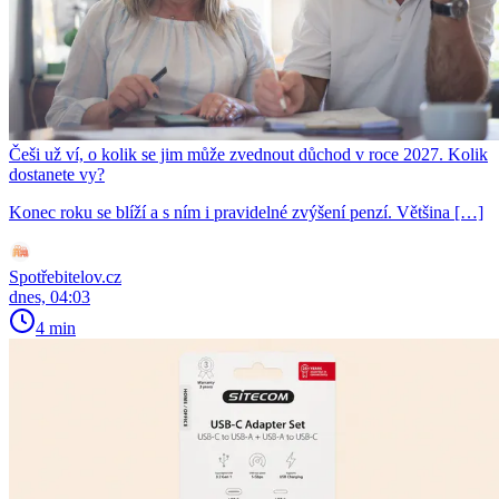
Češi už ví, o kolik se jim může zvednout důchod v roce 2027. Kolik
dostanete vy?
Konec roku se blíží a s ním i pravidelné zvýšení penzí. Většina […]
Spotřebitelov.cz
dnes, 04:03
4 min