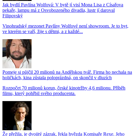
Jak bydlí Pavlína Wolfová: V bytě jí visí Mona Lisa z Císařova
pekaře, lampu má z Osvobozeného divadla, lustr jí daroval
Filipovský
Vinohradský mezonet Pavlíny Wolfové není showroom. Je to byt,
ve kterém se vaří, žije s dětmi, a z každé...
Pomeje si půjčil 20 milionů na Andělskou tvář. Firma ho nechala na
holičkách, kina zůstala poloprázdná, on skončil v dluzích
Rozpočet 70 milionů korun, české kinotržby 4,6 milionu. Příběh
filmu, který pohřbil svého producenta.
Že přežila, je dvojitý zázrak, řekla hvězda Komisaře Rexe. Jeho