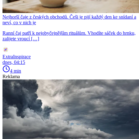
Nejhorší čaje z českých obchodů. Češi je pijí každý den ke snídaní a
neví, co v nich je
Ranní čaj patří k nejobyčejnějším rituálům. Vhodíte sáček do hrnku,
zalijete vroucí […]
ExtraInspirace
dnes, 04:15
4 min
Reklama