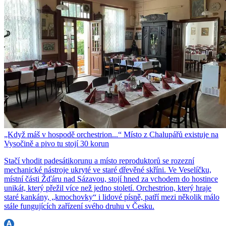
„Když máš v hospodě orchestrion...“ Místo z Chalupářů existuje na
Vysočině a pivo tu stojí 30 korun
Stačí vhodit padesátikorunu a místo reproduktorů se rozezní
mechanické nástroje ukryté ve staré dřevěné skříni. Ve Veselíčku,
místní části Žďáru nad Sázavou, stojí hned za vchodem do hostince
unikát, který přežil více než jedno století. Orchestrion, který hraje
staré kankány, „kmochovky“ i lidové písně, patří mezi několik málo
stále fungujících zařízení svého druhu v Česku.