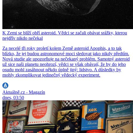
K Zemi se blíží obří asteroid. Vědci se začali obávat srážky, kterou
nejdřív nikdo nečekal
Za necelé tři roky proletí kolem Země asteroid Apophis, a to tak
blízko, že jej budou astronomové moci sledovat jako nikdy předtím.
Nová studie ale upozorňuje na nečekaný problém. Samotný asteroid
už sice naši planetu neohrozí, vědci se však obávají, že by do jeho
osudu mohl zasáhnout někdo úplně jiný: lidstvo. A důsledky by
mohly zkomplikovat jedinečný vědecký experiment.
Aktuálně.cz - Magazín
dnes, 03:50