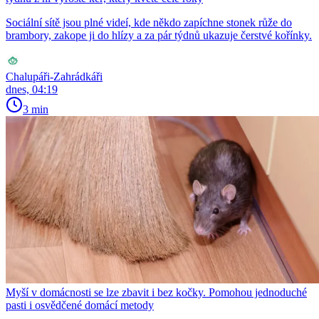
Sociální sítě jsou plné videí, kde někdo zapíchne stonek růže do
brambory, zakope ji do hlízy a za pár týdnů ukazuje čerstvé kořínky.
Chalupáři-Zahrádkáři
dnes, 04:19
3 min
Myší v domácnosti se lze zbavit i bez kočky. Pomohou jednoduché
pasti i osvědčené domácí metody