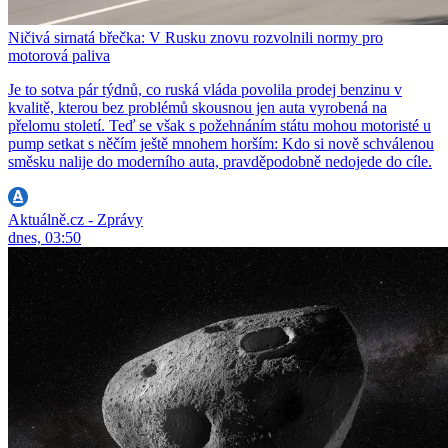
Ničivá sirnatá břečka: V Rusku znovu rozvolnili normy pro
motorová paliva
Je to sotva pár týdnů, co ruská vláda povolila prodej benzinu v
kvalitě, kterou bez problémů skousnou jen auta vyrobená na
přelomu století. Teď se však s požehnáním státu mohou motoristé u
pump setkat s něčím ještě mnohem horším: Kdo si nově schválenou
směsku nalije do moderního auta, pravděpodobně nedojede do cíle.
Aktuálně.cz - Zprávy
dnes, 03:50