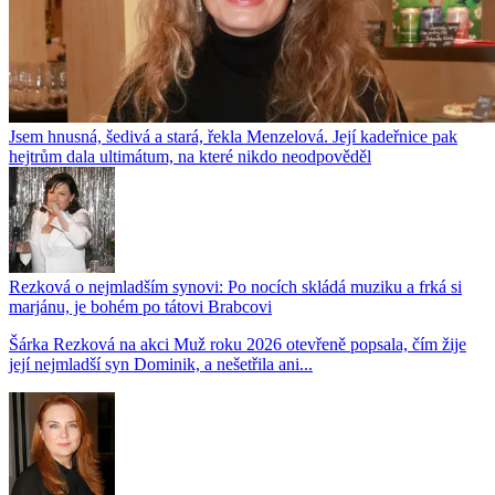
Jsem hnusná, šedivá a stará, řekla Menzelová. Její kadeřnice pak
hejtrům dala ultimátum, na které nikdo neodpověděl
Rezková o nejmladším synovi: Po nocích skládá muziku a frká si
marjánu, je bohém po tátovi Brabcovi
Šárka Rezková na akci Muž roku 2026 otevřeně popsala, čím žije
její nejmladší syn Dominik, a nešetřila ani...