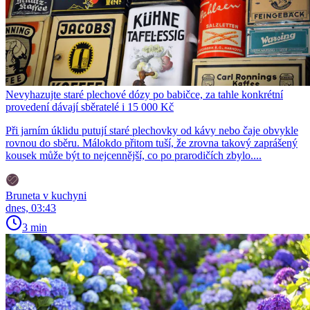
Nevyhazujte staré plechové dózy po babičce, za tahle konkrétní
provedení dávají sběratelé i 15 000 Kč
Při jarním úklidu putují staré plechovky od kávy nebo čaje obvykle
rovnou do sběru. Málokdo přitom tuší, že zrovna takový zaprášený
kousek může být to nejcennější, co po prarodičích zbylo....
Bruneta v kuchyni
dnes, 03:43
3 min