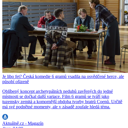
Je libo fet? Česká komedie 6 gramů vsadila na osvědčené herce, ale
působí ošizeně
Oblíbený koncept archetypálních neduhů zavřených do jedné
místnosti se dočkal další variace. Film 6 gramů se tváří jako
tuzemsky zemitá a komornější obdoba tvorby bratrů Coenů. Určitě
má své podnětné momenty, ale v zásadě zoufale hledá téma.
Aktuálně.cz - Magazín