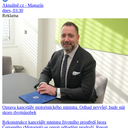
Aktuálně.cz - Magazín
dnes, 03:30
Reklama
Oprava kanceláře motoristického ministra. Odhad nevyšel, bude stát
skoro dvojnásobek
Rekonstrukce kanceláře ministra životního prostředí Igora
Červeného (Motoristé) se oproti odhadům prodraží. Resort