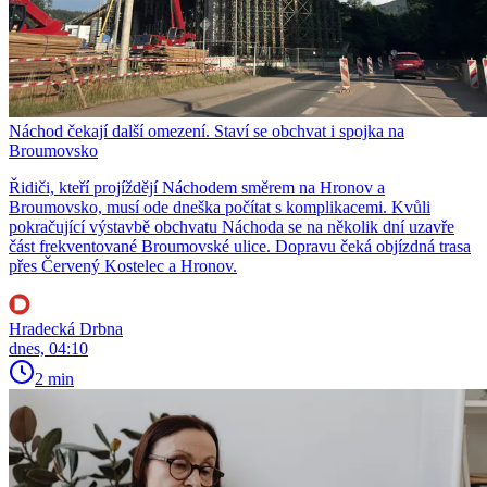
Náchod čekají další omezení. Staví se obchvat i spojka na
Broumovsko
Řidiči, kteří projíždějí Náchodem směrem na Hronov a
Broumovsko, musí ode dneška počítat s komplikacemi. Kvůli
pokračující výstavbě obchvatu Náchoda se na několik dní uzavře
část frekventované Broumovské ulice. Dopravu čeká objízdná trasa
přes Červený Kostelec a Hronov.
Hradecká Drbna
dnes, 04:10
2 min