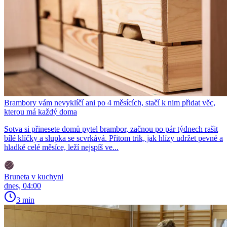
Brambory vám nevyklíčí ani po 4 měsících, stačí k nim přidat věc,
kterou má každý doma
Sotva si přinesete domů pytel brambor, začnou po pár týdnech rašit
bílé klíčky a slupka se scvrkává. Přitom trik, jak hlízy udržet pevné a
hladké celé měsíce, leží nejspíš ve...
Bruneta v kuchyni
dnes, 04:00
3 min