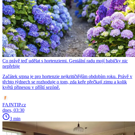
Co právě teď udělat s hortenziemi. Geniální radu mojí babičky nic
nepřebije
Začátek srpna je pro hortenzie nejkritičtějším obdobím roku. Právě v
těchto týdnech se rozhoduje o tom, zda keře přečkají zimu a kolik
květů přinesou v příští sezóně.
FAJNTIP.cz
dnes, 03:30
3 min