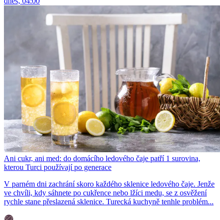
dnes, 04:00
Ani cukr, ani med: do domácího ledového čaje patří 1 surovina,
kterou Turci používají po generace
V parném dni zachrání skoro každého sklenice ledového čaje. Jenže
ve chvíli, kdy sáhnete po cukřence nebo lžíci medu, se z osvěžení
rychle stane přeslazená sklenice. Turecká kuchyně tenhle problém...