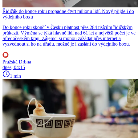
Řidičák do konce roku propadne čtvrt milionu lidí. Nový přijde i do
výdejního boxu
Do konce roku skončí v Česku platnost přes 284 tisícům řidičským
průkazů. Výměna se týká hlavně lidí nad 61 let a největší počet je ve
Středočeském kraji. Zájemci si mohou zažádat přes internet a
vyzvednout si ho na úřadu, možné je i zaslání do výdejního boxu.
Pražská Drbna
dnes, 04:15
1 min