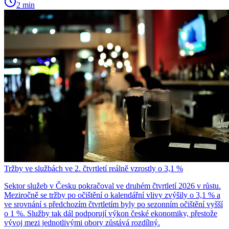
2 min
Tržby ve službách ve 2. čtvrtletí reálně vzrostly o 3,1 %
Sektor služeb v Česku pokračoval ve druhém čtvrtletí 2026 v růstu.
Meziročně se tržby po očištění o kalendářní vlivy zvýšily o 3,1 % a
ve srovnání s předchozím čtvrtletím byly po sezonním očištění vyšší
o 1 %. Služby tak dál podporují výkon české ekonomiky, přestože
vývoj mezi jednotlivými obory zůstává rozdílný.