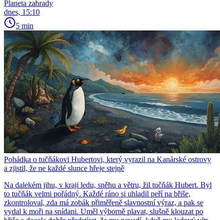
Planeta zahrady
dnes, 15:10
5 min
Pohádka o tučňákovi Hubertovi, který vyrazil na Kanárské ostrovy
a zjistil, že ne každé slunce hřeje stejně
Na dalekém jihu, v kraji ledu, sněhu a větru, žil tučňák Hubert. Byl
to tučňák velmi pořádný. Každé ráno si uhladil peří na břiše,
zkontroloval, zda má zobák přiměřeně slavnostní výraz, a pak se
vydal k moři na snídani. Uměl výborně plavat, slušně klouzat po