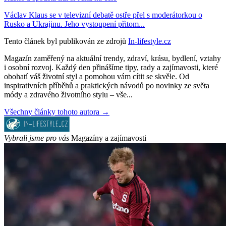
Václav Klaus se v televizní debatě ostře přel s moderátorkou o
Rusko a Ukrajinu. Jeho vystoupení přitom...
Tento článek byl publikován ze zdrojů
In-lifestyle.cz
Magazín zaměřený na aktuální trendy, zdraví, krásu, bydlení, vztahy
i osobní rozvoj. Každý den přinášíme tipy, rady a zajímavosti, které
obohatí váš životní styl a pomohou vám cítit se skvěle. Od
inspirativních příběhů a praktických návodů po novinky ze světa
módy a zdravého životního stylu – vše...
Všechny články tohoto autora →
Vybrali jsme pro vás
Magazíny a zajímavosti