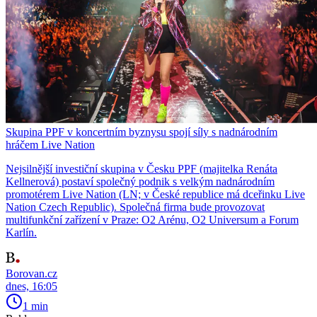
Skupina PPF v koncertním byznysu spojí síly s nadnárodním
hráčem Live Nation
Nejsilnější investiční skupina v Česku PPF (majitelka Renáta
Kellnerová) postaví společný podnik s velkým nadnárodním
promotérem Live Nation (LN; v České republice má dceřinku Live
Nation Czech Republic). Společná firma bude provozovat
multifunkční zařízení v Praze: O2 Arénu, O2 Universum a Forum
Karlín.
Borovan.cz
dnes, 16:05
1 min