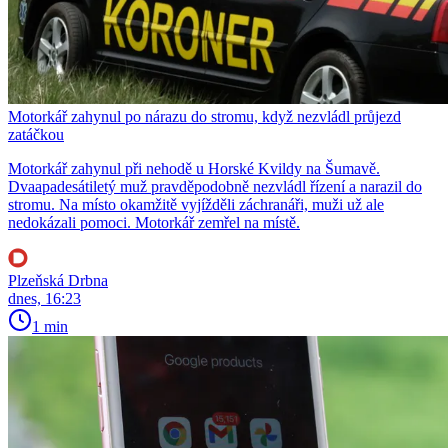
Motorkář zahynul po nárazu do stromu, když nezvládl průjezd
zatáčkou
Motorkář zahynul při nehodě u Horské Kvildy na Šumavě.
Dvaapadesátiletý muž pravděpodobně nezvládl řízení a narazil do
stromu. Na místo okamžitě vyjížděli záchranáři, muži už ale
nedokázali pomoci. Motorkář zemřel na místě.
Plzeňská Drbna
dnes, 16:23
1 min