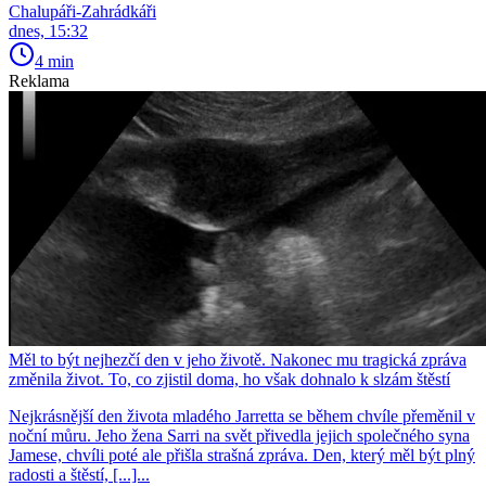
Chalupáři-Zahrádkáři
dnes, 15:32
4 min
Reklama
Měl to být nejhezčí den v jeho životě. Nakonec mu tragická zpráva
změnila život. To, co zjistil doma, ho však dohnalo k slzám štěstí
Nejkrásnější den života mladého Jarretta se během chvíle přeměnil v
noční můru. Jeho žena Sarri na svět přivedla jejich společného syna
Jamese, chvíli poté ale přišla strašná zpráva. Den, který měl být plný
radosti a štěstí, [...]...