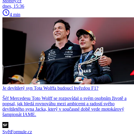
Mobify.cz
dnes, 15:36
4 min
Je devítiletý syn Tota Wolffa budoucí hvězdou F1?
Šéf Mercedesu Toto Wolff se rozpovídal o svém osobním životě a
popsal, jak hledá rovnováhu mezi ambicemi a radostí svého
devítiletého syna Jacka, který v současné době vede motokárový
šampionát IAME.
SvětFormule.cz