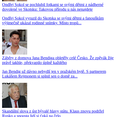
Ondřej Sokol se pochlubil fotkami se svými dětmi z nádherné
dovolené ve Skotsku: Takovou přírodu u nás nenajdete
Ondřej Sokol vyrazil do Skotska se svými dětmi a fanouškům
výjimečně ukázal rodinné snímky. Místo tropů...
Záběry z domova Jana Bendiga obletěly celé Česko. Že zpěvák žije
právě takhle, překvapilo úplně každého
Jan Bendig už dávno nebydlí jen v pražském bytě. S partnerem
Lukášem Rejmonem si splnil sen o domě za...
Skandální slova z úst bývalé hlavy státu. Klaus znovu podržel
Rusko a spousta lidí si ťuká na čelo