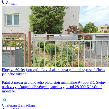
4 min
Ploty ze 60. let jsou zpět. Levná alternativa gabionů vyroste během
jediného víkendu
Patnáct metrů gabionového plotu stojí minimálně 94 500 Kč. Stejný
úsek z vyplétaných dřevěných panelů vyjde od 28 000 Kč včetně
montáže.
Chalupáři-Zahrádkáři