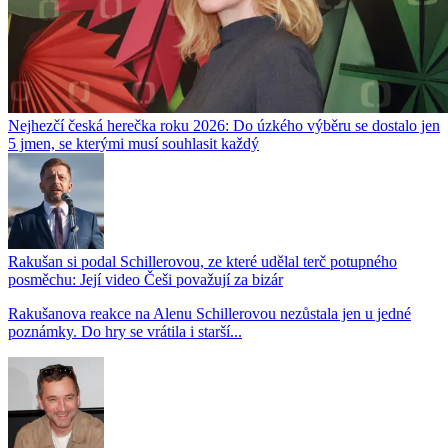
Nejhezčí česká herečka roku 2026: Do úzkého výběru se dostalo jen
5 jmen, se kterými musí souhlasit každý
Rakušan si podal Schillerovou, ze které udělal terč potupného
posměchu: Její video Češi považují za bizár
Rakušanova reakce na Alenu Schillerovou nezůstala jen u jedné
poznámky. Do hry se vrátila i starší...