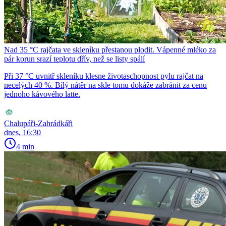
Nad 35 °C rajčata ve skleníku přestanou plodit. Vápenné mléko za
pár korun srazí teplotu dřív, než se listy spálí
Při 37 °C uvnitř skleníku klesne životaschopnost pylu rajčat na
necelých 40 %. Bílý nátěr na skle tomu dokáže zabránit za cenu
jednoho kávového latte.
Chalupáři-Zahrádkáři
dnes, 16:30
4 min