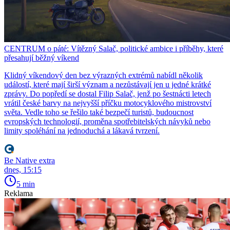
CENTRUM o páté: Vítězný Salač, politické ambice i příběhy, které
přesahují běžný víkend
Klidný víkendový den bez výrazných extrémů nabídl několik
událostí, které mají širší význam a nezůstávají jen u jedné krátké
zprávy. Do popředí se dostal Filip Salač, jenž po šestnácti letech
vrátil české barvy na nejvyšší příčku motocyklového mistrovství
světa. Vedle toho se řešilo také bezpečí turistů, budoucnost
evropských technologií, proměna spotřebitelských návyků nebo
limity spoléhání na jednoduchá a lákavá tvrzení.
Be Native extra
dnes, 15:15
5 min
Reklama