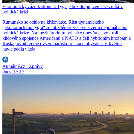
Ekonomický zázrak skončil. Tygr je bez drápů, země se zmítá v
politické krizi
Rumunsko se ocitlo na křižovatce. Růst dynamického
„ekonomického tygra“ se totiž téměř zastavil a zemi nepomáhá ani
politická krize. Na mezinárodním poli sice upevňuje svou roli
klíčového spojence Američanů a NATO a čelí hybridním hrozbám z
Ruska, uvnitř země ovšem narůstá frustrace obyvatel. V květnu
navíc padla vláda.
Aktuálně.cz - Zprávy
dnes, 15:17