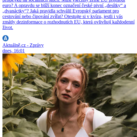
euro? A opravdu se blíží konec označení české pivní „desítky“ a
„dvanáctky“? Jaká pravidla schválil Evropský parlament pro
cestování nebo čipování zvířat? Otestujte si v kvízu, jestli i vás
zmátly dezinformace o rozhodnutích EU, která ovlivňují každodenní
život.
Aktuálně.cz - Zprávy
dnes, 16:01