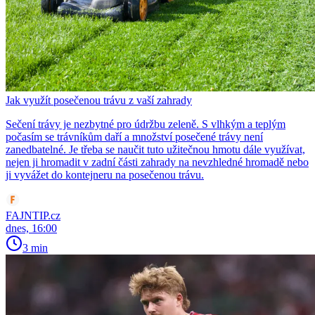
Jak využít posečenou trávu z vaší zahrady
Sečení trávy je nezbytné pro údržbu zeleně. S vlhkým a teplým
počasím se trávníkům daří a množství posečené trávy není
zanedbatelné. Je třeba se naučit tuto užitečnou hmotu dále využívat,
nejen ji hromadit v zadní části zahrady na nevzhledné hromadě nebo
ji vyvážet do kontejneru na posečenou trávu.
FAJNTIP.cz
dnes, 16:00
3 min