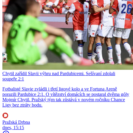
Chytil zařídil Slavii výhru nad Pardubicemi. Sešívaní zdolali
soupeře 2:1
Fotbalisté Slavie zvládli i třetí ligové kolo a ve Fortuna Areně
porazili Pardubice 2:1. O vítězství domácích se postaral dvěma góly
Mojmír Chytil. Pražský tým tak zůstává v novém ročníku Chance
Ligy bez ztráty bodu.
Pražská Drbna
dnes, 15:15