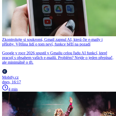
Zkontrolujte si soukromí, Gmail zapnul AI, která čte e-maily i
přílohy. Většina lidí o tom neví, funkce běží na pozadí
Google v roce 2026 spustil v Gmailu celou řadu AI funkcí, které
pracují s obsahem vašich e-mailů. Problém? Nejde o jeden přepínač,
ale minimálně o tři.
Mobify.cz
dnes, 16:17
4 min