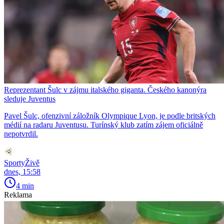
Reprezentant Šulc v zájmu italského giganta. Českého kanonýra
sleduje Juventus
Pavel Šulc, ofenzivní záložník Olympique Lyon, je podle britských
médií na radaru Juventusu. Turínský klub zatím zájem oficiálně
nepotvrdil.
SportyŽivě
dnes, 15:58
4 min
Reklama