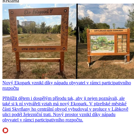
Reklama
Nový Ekopark vznikl díky nápadu obyvatel v rámci participativního
rozpočtu
Přiblížit dětem i dospělým přírodu tak, aby ji nejen poznávali, ale
také si k ní vytvářeli vztah má nový Ekopark. V plzeňské městské
části Skvrňany ho centrální obvod vybudoval v proluce v Lábkově
ulici podél železniční trati. Nový prostor vznikl díky nápadu
obyvatel v rámci participativního rozpočtu.