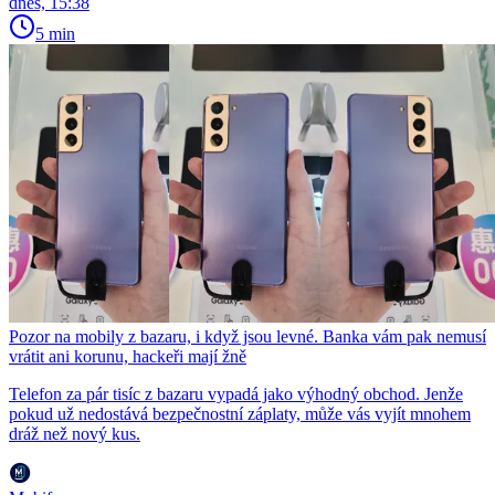
dnes, 15:38
5 min
Pozor na mobily z bazaru, i když jsou levné. Banka vám pak nemusí
vrátit ani korunu, hackeři mají žně
Telefon za pár tisíc z bazaru vypadá jako výhodný obchod. Jenže
pokud už nedostává bezpečnostní záplaty, může vás vyjít mnohem
dráž než nový kus.