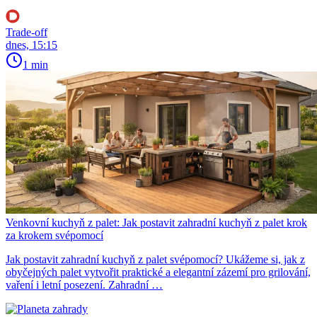
Trade-off
dnes, 15:15
1 min
Venkovní kuchyň z palet: Jak postavit zahradní kuchyň z palet krok
za krokem svépomocí
Jak postavit zahradní kuchyň z palet svépomocí? Ukážeme si, jak z
obyčejných palet vytvořit praktické a elegantní zázemí pro grilování,
vaření i letní posezení. Zahradní …