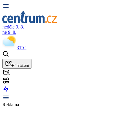
neděle 9. 8.
ne 9. 8.
31°C
Přihlášení
Reklama