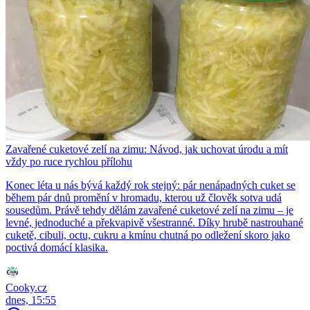
Zavařené cuketové zelí na zimu: Návod, jak uchovat úrodu a mít
vždy po ruce rychlou přílohu
Konec léta u nás bývá každý rok stejný: pár nenápadných cuket se
během pár dnů promění v hromadu, kterou už člověk sotva udá
sousedům. Právě tehdy dělám zavařené cuketové zelí na zimu – je
levné, jednoduché a překvapivě všestranné. Díky hrubě nastrouhané
cuketě, cibuli, octu, cukru a kmínu chutná po odležení skoro jako
poctivá domácí klasika.
Cooky.cz
dnes, 15:55