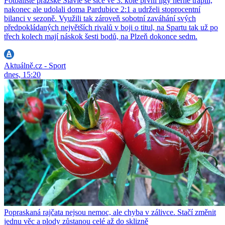
Fotbalisté pražské Slavie se sice ve 3. kole první ligy herně trápili,
nakonec ale udolali doma Pardubice 2:1 a udrželi stoprocentní
bilanci v sezoně. Využili tak zároveň sobotní zaváhání svých
předpokládaných největších rivalů v boji o titul, na Spartu tak už po
třech kolech mají náskok šesti bodů, na Plzeň dokonce sedm.
Aktuálně.cz - Sport
dnes, 15:20
Popraskaná rajčata nejsou nemoc, ale chyba v zálivce. Stačí změnit
jednu věc a plody zůstanou celé až do sklizně