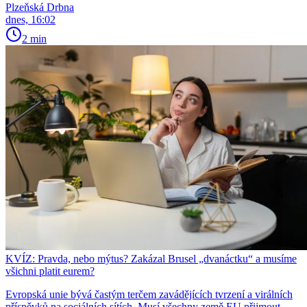
Plzeňská Drbna
dnes, 16:02
2 min
KVÍZ: Pravda, nebo mýtus? Zakázal Brusel „dvanáctku“ a musíme
všichni platit eurem?
Evropská unie bývá častým terčem zavádějících tvrzení a virálních
příspěvků na sociálních sítích. Musí všechny země EU přijmout