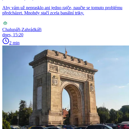
Aby vám už neprasklo ani jedno rajče, naučte se tomuto problému
předcházet. Mnohdy stačí zcela banální triky.
Chalupáři-Zahrádkáři
dnes, 15:20
2 min