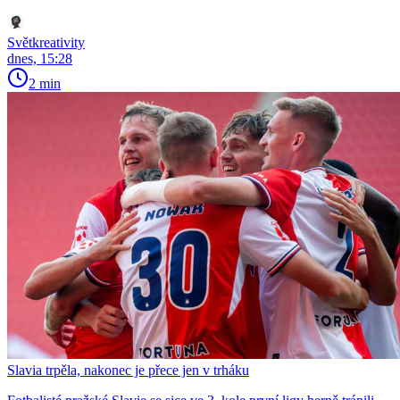
Světkreativity
dnes, 15:28
2 min
Slavia trpěla, nakonec je přece jen v trháku