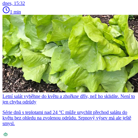
dnes, 15:32
1 min
Letní salát vyběhne do květu a zhořkne dřív, než ho sklidíte. Není to
jen chyba odrůdy
Série dnů s teplotami nad 24 °C může urychlit přechod salátu do
květu bez ohledu na zvolenou odrůdu. Srpnový výsev má ale ještě
smysl.