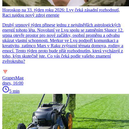
Horoskop na 33. týden roku 2026: Lvy čeká zásadní rozhodnutí,
Raci najdou nový zdroj energie
Druhý srpnový týden přinese jednu z nejsilnějších astrologických
energií tohoto léta. Novoluní ve Lvu spolu se zatměním Slunce 12.
srpna otevře prostor pro nové začátky, osobní proměnu a odvahu
ukázat vlastní schopnosti. Merkur ve Lvu podpoří komunikaci a
kreativitu, zatímco Mars v Raku zvýrazní témata domova, rodiny a
emocí. Tento týden proto bude přát rozhodnutím, která vycházejí z
toho, kým skutečně jste. Co vás čeká podle vašeho znamení
zvěrokruhu?
GrapesMag
dnes, 16:00
5 min