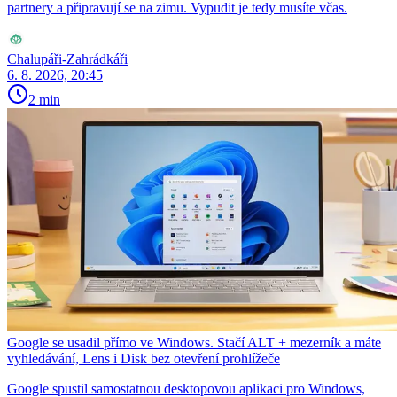
partnery a připravují se na zimu. Vypudit je tedy musíte včas.
Chalupáři-Zahrádkáři
6. 8. 2026, 20:45
2 min
Google se usadil přímo ve Windows. Stačí ALT + mezerník a máte
vyhledávání, Lens i Disk bez otevření prohlížeče
Google spustil samostatnou desktopovou aplikaci pro Windows,