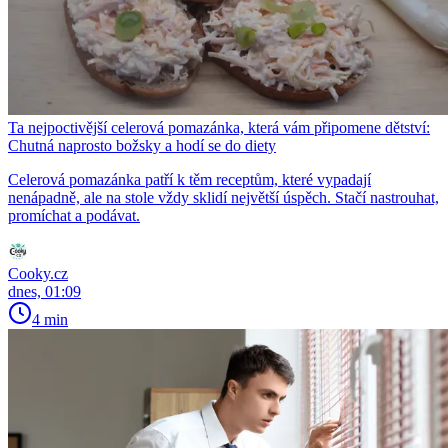
Ta nejpoctivější celerová pomazánka, která vám připomene dětství:
Chutná naprosto božsky a hodí se do diety
Celerová pomazánka patří k těm receptům, které vypadají
nenápadně, ale na stole vždy sklidí největší úspěch. Stačí nastrouhat,
promíchat a podávat.
Cooky.cz
dnes, 01:09
4 min