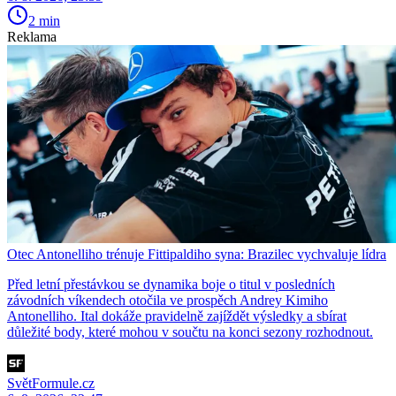
2 min
Reklama
Otec Antonelliho trénuje Fittipaldiho syna: Brazilec vychvaluje lídra
Před letní přestávkou se dynamika boje o titul v posledních
závodních víkendech otočila ve prospěch Andrey Kimiho
Antonelliho. Ital dokáže pravidelně zajíždět výsledky a sbírat
důležité body, které mohou v součtu na konci sezony rozhodnout.
SvětFormule.cz