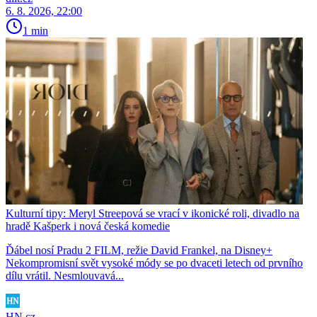
6. 8. 2026, 22:00
1 min
Kulturní tipy: Meryl Streepová se vrací v ikonické roli, divadlo na
hradě Kašperk i nová česká komedie
Ďábel nosí Pradu 2 FILM, režie David Frankel, na Disney+
Nekompromisní svět vysoké módy se po dvaceti letech od prvního
dílu vrátil. Nesmlouvavá...
HN.cz