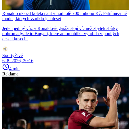
Ronaldo ukázal kolekci aut v hodnotě 700 milionů Kč. Patří mezi ně
model, kterých vzniklo jen deset
Jeden jediný vůz v Ronaldově garáži stojí víc než zbytek sbírky
dohromady. Je to Bugatti, které automobilka vyrobila v pouhých
deseti kusech.
SportyŽivě
6. 8. 2026, 20:16
4 min
Reklama