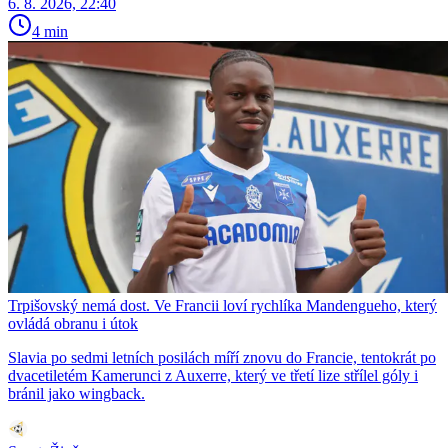
6. 8. 2026, 22:40
4 min
Trpišovský nemá dost. Ve Francii loví rychlíka Mandengueho, který
ovládá obranu i útok
Slavia po sedmi letních posilách míří znovu do Francie, tentokrát po
dvacetiletém Kamerunci z Auxerre, který ve třetí lize střílel góly i
bránil jako wingback.