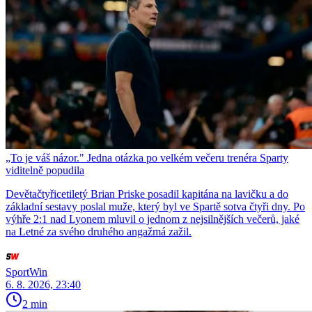
„To je váš názor." Jedna otázka po velkém večeru trenéra Sparty
viditelně popudila
Devětačtyřicetiletý Brian Priske posadil kapitána na lavičku a do
základní sestavy poslal muže, který byl ve Spartě sotva čtyři dny. Po
výhře 2:1 nad Lyonem mluvil o jednom z nejsilnějších večerů, jaké
na Letné za svého druhého angažmá zažil.
SportWin
6. 8. 2026, 23:40
2 min