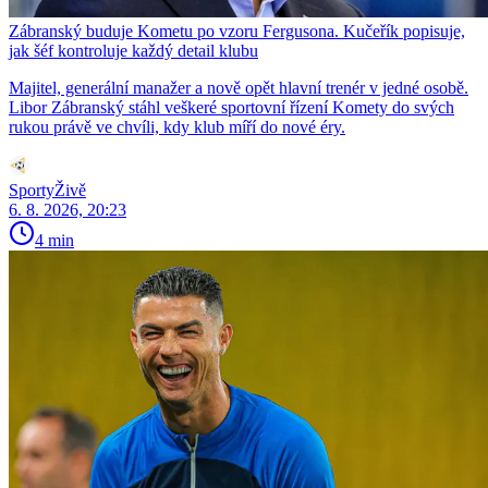
Zábranský buduje Kometu po vzoru Fergusona. Kučeřík popisuje,
jak šéf kontroluje každý detail klubu
Majitel, generální manažer a nově opět hlavní trenér v jedné osobě.
Libor Zábranský stáhl veškeré sportovní řízení Komety do svých
rukou právě ve chvíli, kdy klub míří do nové éry.
SportyŽivě
6. 8. 2026, 20:23
4 min