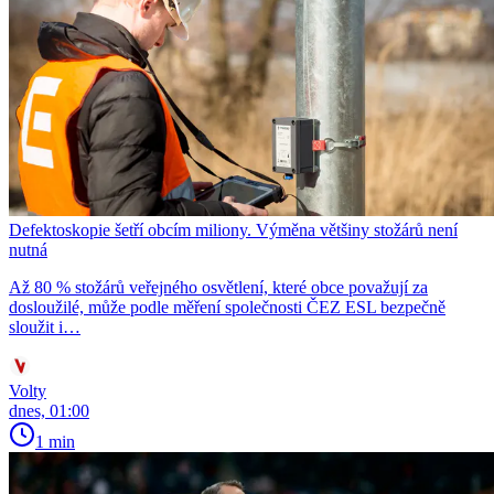
Defektoskopie šetří obcím miliony. Výměna většiny stožárů není
nutná
Až 80 % stožárů veřejného osvětlení, které obce považují za
dosloužilé, může podle měření společnosti ČEZ ESL bezpečně
sloužit i…
Volty
dnes, 01:00
1 min