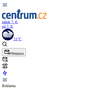
pátek 7. 8.
pá 7. 8.
21°C
Přihlášení
Reklama