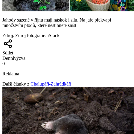
Jahody sázené v říjnu mají náskok i sílu. Na jaře překvapí
množstvím plodů, které nestihnete sníst
Zdroj
:
Zdroj fotografie: iStock
Sdílet
Denní
výzva
0
Reklama
Další články z
Chalupáři-Zahrádkáři