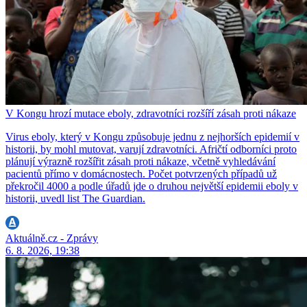
V Kongu hrozí mutace eboly, zdravotníci rozšíří zásah proti nákaze
Virus eboly, který v Kongu způsobuje jednu z nejhorších epidemií v
historii, by mohl mutovat, varují zdravotníci. Afričtí odborníci proto
plánují výrazně rozšířit zásah proti nákaze, včetně vyhledávání
pacientů přímo v domácnostech. Počet potvrzených případů už
překročil 4000 a podle úřadů jde o druhou největší epidemii eboly v
historii, uvedl list The Guardian.
Aktuálně.cz - Zprávy
6. 8. 2026, 19:38