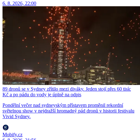
6. 8. 2026, 22:00
89 dronů se v Sydney zřítilo mezi diváky. Jeden stojí přes 60 tisíc
Kč a po pádu do vody je úplně na odpis
Pondělní večer nad sydneyským přístavem proměnil rekordní
světelnou show v nejdražší hromadný pád dronů v historii festivalu
Vivid Sydney.
Mobify.cz