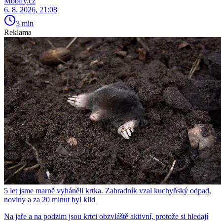
Mobify.cz
6. 8. 2026, 21:08
3 min
Reklama
5 let jsme marně vyháněli krtka. Zahradník vzal kuchyňský odpad,
noviny a za 20 minut byl klid
Na jaře a na podzim jsou krtci obzvláště aktivní, protože si hledají