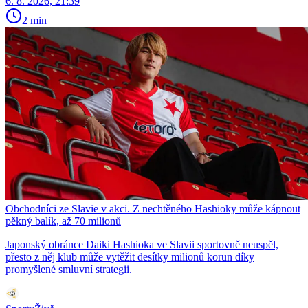
6. 8. 2026, 21:39
2 min
Obchodníci ze Slavie v akci. Z nechtěného Hashioky může kápnout
pěkný balík, až 70 milionů
Japonský obránce Daiki Hashioka ve Slavii sportovně neuspěl,
přesto z něj klub může vytěžit desítky milionů korun díky
promyšlené smluvní strategii.