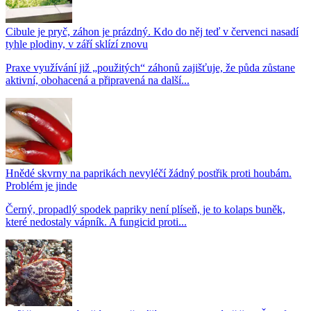
Cibule je pryč, záhon je prázdný. Kdo do něj teď v červenci nasadí
tyhle plodiny, v září sklízí znovu
Praxe využívání již „použitých“ záhonů zajišťuje, že půda zůstane
aktivní, obohacená a připravená na další...
Hnědé skvrny na paprikách nevyléčí žádný postřik proti houbám.
Problém je jinde
Černý, propadlý spodek papriky není plíseň, je to kolaps buněk,
které nedostaly vápník. A fungicid proti...