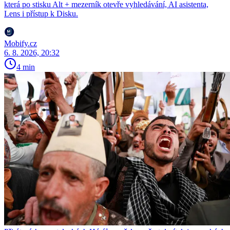
která po stisku Alt + mezerník otevře vyhledávání, AI asistenta,
Lens i přístup k Disku.
Mobify.cz
6. 8. 2026, 20:32
4 min