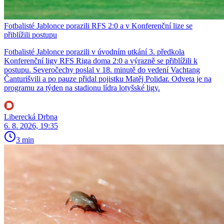
Fotbalisté Jablonce porazili RFS 2:0 a v Konferenční lize se
přiblížili postupu
Fotbalisté Jablonce porazili v úvodním utkání 3. předkola
Konferenční ligy RFS Riga doma 2:0 a výrazně se přiblížili k
postupu. Severočechy poslal v 18. minutě do vedení Vachtang
Čanturišvili a po pauze přidal pojistku Matěj Polidar. Odveta je na
programu za týden na stadionu lídra lotyšské ligy.
Liberecká Drbna
6. 8. 2026, 19:35
3 min