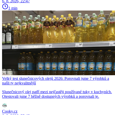
6. 8. 2026, 22:47
1 min
Velký test slunečnicových olejů 2026: Porovnali jsme 7 výrobků a
našli ty nejkvalitnější
Slunečnicový olej patří mezi nejčastěji používané tuky v kuchyních.
Otestovali jsme 7 běžně dostupných výrobků a porovnali je.
Cooky.cz