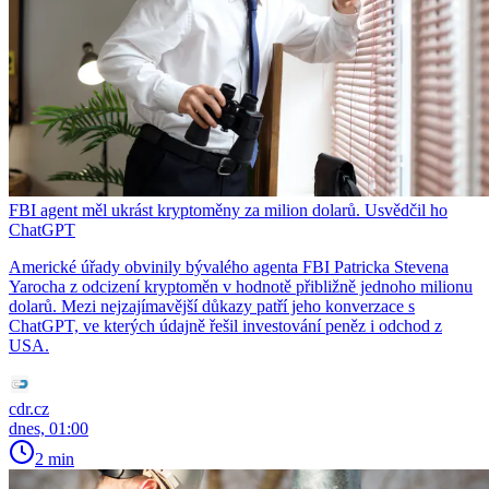
FBI agent měl ukrást kryptoměny za milion dolarů. Usvědčil ho
ChatGPT
Americké úřady obvinily bývalého agenta FBI Patricka Stevena
Yarocha z odcizení kryptoměn v hodnotě přibližně jednoho milionu
dolarů. Mezi nejzajímavější důkazy patří jeho konverzace s
ChatGPT, ve kterých údajně řešil investování peněz i odchod z
USA.
cdr.cz
dnes, 01:00
2 min