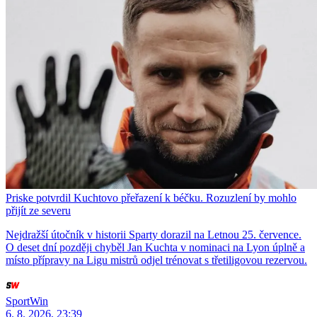
Priske potvrdil Kuchtovo přeřazení k béčku. Rozuzlení by mohlo
přijít ze severu
Nejdražší útočník v historii Sparty dorazil na Letnou 25. července.
O deset dní později chyběl Jan Kuchta v nominaci na Lyon úplně a
místo přípravy na Ligu mistrů odjel trénovat s třetiligovou rezervou.
SportWin
6. 8. 2026, 23:39