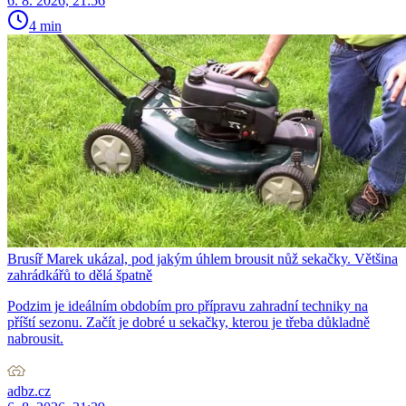
6. 8. 2026, 21:56
4 min
Brusíř Marek ukázal, pod jakým úhlem brousit nůž sekačky. Většina
zahrádkářů to dělá špatně
Podzim je ideálním obdobím pro přípravu zahradní techniky na
příští sezonu. Začít je dobré u sekačky, kterou je třeba důkladně
nabrousit.
adbz.cz