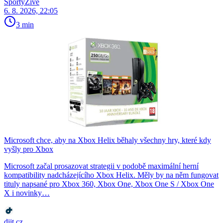
SportyŽivě
6. 8. 2026, 22:05
3 min
Microsoft chce, aby na Xbox Helix běhaly všechny hry, které kdy
vyšly pro Xbox
Microsoft začal prosazovat strategii v podobě maximální herní
kompatibility nadcházejícího Xbox Helix. Měly by na něm fungovat
tituly napsané pro Xbox 360, Xbox One, Xbox One S / Xbox One
X i novinky…
diit.cz