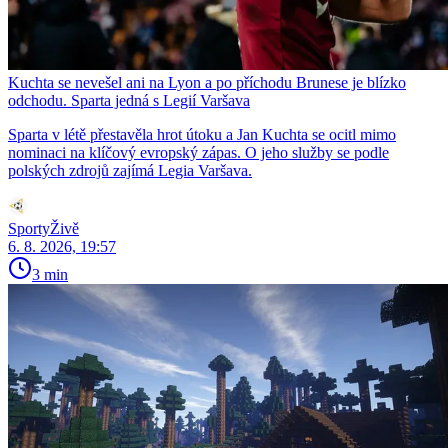
Kuchta se nevešel ani na Lyon a po příchodu Brunese je blízko
odchodu. Sparta jedná s Legií Varšava
Sparta v létě přestavěla hrot útoku a Jan Kuchta se ocitl mimo
nominaci na klíčový evropský zápas. O jeho služby se podle
polských zdrojů zajímá Legia Varšava.
SportyŽivě
6. 8. 2026, 19:57
3 min