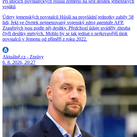
Při útocích povstaleckých Húsíů zemřelo na šest desítek jemenských
vojáků
Údery jemenských povstalců Húsíů na provládní jednotky zabily 58
lidí, řekl ve čtvrtek nejmenovaný vojenský zdroj agentuře AFP.
Zraněných jsou podle něj desítky. Předchozí údaje uváděly zhruba
čtyři desítky mrtvých. Mohlo by se tak jednat o nejkrvavější útok
povstalců v Jemenu od příměří z roku 2022.
Aktuálně.cz - Zprávy
6. 8. 2026, 20:27