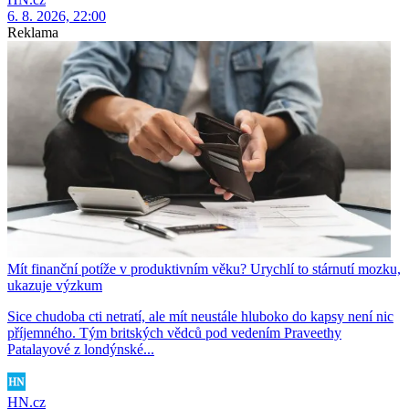
6. 8. 2026, 22:00
Reklama
Mít finanční potíže v produktivním věku? Urychlí to stárnutí mozku,
ukazuje výzkum
Sice chudoba cti netratí, ale mít neustále hluboko do kapsy není nic
příjemného. Tým britských vědců pod vedením Praveethy
Patalayové z londýnské...
HN.cz