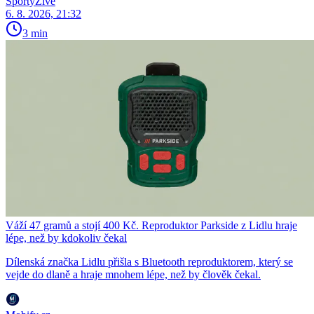
SportyŽivě
6. 8. 2026, 21:32
3 min
Váží 47 gramů a stojí 400 Kč. Reproduktor Parkside z Lidlu hraje
lépe, než by kdokoliv čekal
Dílenská značka Lidlu přišla s Bluetooth reproduktorem, který se
vejde do dlaně a hraje mnohem lépe, než by člověk čekal.