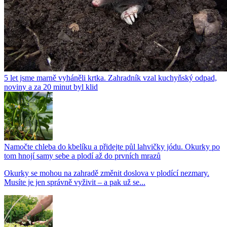
5 let jsme marně vyháněli krtka. Zahradník vzal kuchyňský odpad,
noviny a za 20 minut byl klid
Namočte chleba do kbelíku a přidejte půl lahvičky jódu. Okurky po
tom hnojí samy sebe a plodí až do prvních mrazů
Okurky se mohou na zahradě změnit doslova v plodící nezmary.
Musíte je jen správně vyživit – a pak už se...