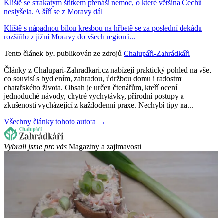
Klíště se strakatým štítkem přenáší nemoc, o které většina Čechů
neslyšela. A šíří se z Moravy dál
Klíště s nápadnou bílou kresbou na hřbetě se za poslední dekádu
rozšířilo z jižní Moravy do všech regionů...
Tento článek byl publikován ze zdrojů
Chalupáři-Zahrádkáři
Články z Chalupari-Zahradkari.cz nabízejí praktický pohled na vše,
co souvisí s bydlením, zahradou, údržbou domu i radostmi
chatařského života. Obsah je určen čtenářům, kteří ocení
jednoduché návody, chytré vychytávky, přírodní postupy a
zkušenosti vycházející z každodenní praxe. Nechybí tipy na...
Všechny články tohoto autora →
Vybrali jsme pro vás
Magazíny a zajímavosti