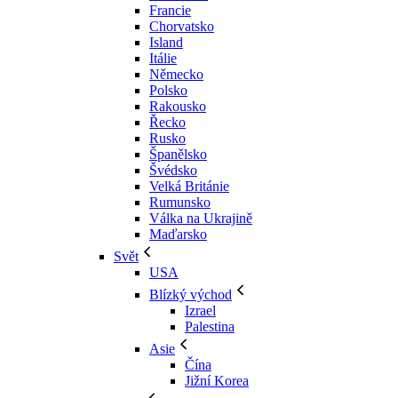
Francie
Chorvatsko
Island
Itálie
Německo
Polsko
Rakousko
Řecko
Rusko
Španělsko
Švédsko
Velká Británie
Rumunsko
Válka na Ukrajině
Maďarsko
Svět
USA
Blízký východ
Izrael
Palestina
Asie
Čína
Jižní Korea