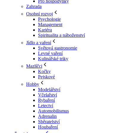
Pro hospodyňky
Zahrada
Osobní rozvoj
Psychologie
Management
Kariéra
Spiritualita a náboženství
Jídlo a vaření
Světová gastronomie
Levné vaření
Kulinářské triky
Mazlíčci
Kočky
Pejskové
Hobby
Modelářství
Včelařství
Rybaření
Letectví
Automobilismus
Adrenalin
Sběratelství
Houbaření