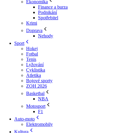
Ekonomika
Finance a burza
Podnikání
Spotřebitel
Krimi
Doprava
Nehody
Sport
Hokej
Fotbal
Tenis
Lyžování
Cyklistika
Atletika
Bojové sporty
ZOH 2026
Basketbal
NBA
Motosport
F1
Auto-moto
Elektromobily
Kultura