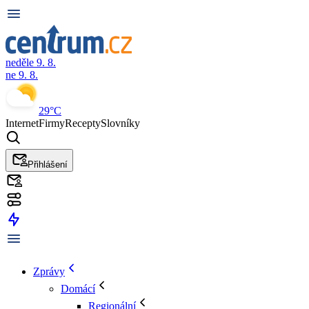
neděle 9. 8.
ne 9. 8.
29°C
Internet
Firmy
Recepty
Slovníky
Přihlášení
Zprávy
Domácí
Regionální