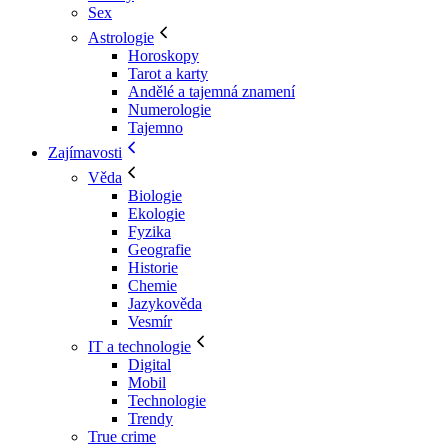
Sex
Astrologie
Horoskopy
Tarot a karty
Andělé a tajemná znamení
Numerologie
Tajemno
Zajímavosti
Věda
Biologie
Ekologie
Fyzika
Geografie
Historie
Chemie
Jazykověda
Vesmír
IT a technologie
Digital
Mobil
Technologie
Trendy
True crime