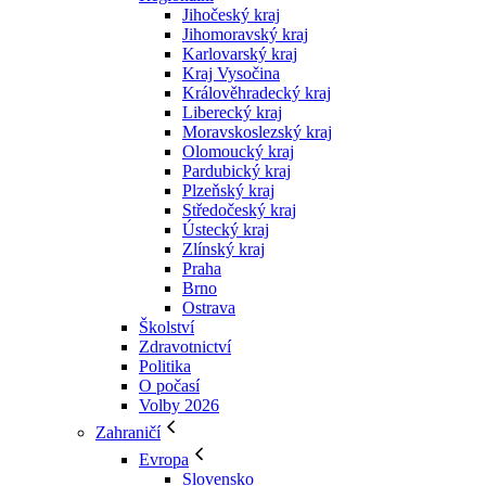
Jihočeský kraj
Jihomoravský kraj
Karlovarský kraj
Kraj Vysočina
Králověhradecký kraj
Liberecký kraj
Moravskoslezský kraj
Olomoucký kraj
Pardubický kraj
Plzeňský kraj
Středočeský kraj
Ústecký kraj
Zlínský kraj
Praha
Brno
Ostrava
Školství
Zdravotnictví
Politika
O počasí
Volby 2026
Zahraničí
Evropa
Slovensko