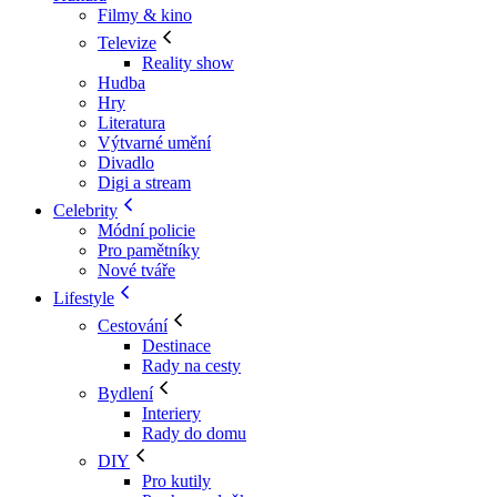
Filmy & kino
Televize
Reality show
Hudba
Hry
Literatura
Výtvarné umění
Divadlo
Digi a stream
Celebrity
Módní policie
Pro pamětníky
Nové tváře
Lifestyle
Cestování
Destinace
Rady na cesty
Bydlení
Interiery
Rady do domu
DIY
Pro kutily