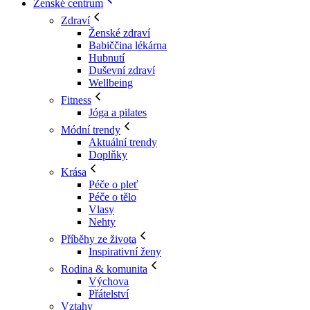
Ženské centrum
Zdraví
Ženské zdraví
Babiččina lékárna
Hubnutí
Duševní zdraví
Wellbeing
Fitness
Jóga a pilates
Módní trendy
Aktuální trendy
Doplňky
Krása
Péče o pleť
Péče o tělo
Vlasy
Nehty
Příběhy ze života
Inspirativní ženy
Rodina & komunita
Výchova
Přátelství
Vztahy