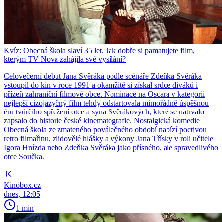
Kvíz: Obecná škola slaví 35 let. Jak dobře si pamatujete film,
kterým TV Nova zahájila své vysílání?
Celovečerní debut Jana Svěráka podle scénáře Zdeňka Svěráka
vstoupil do kin v roce 1991 a okamžitě si získal srdce diváků i
přízeň zahraniční filmové obce. Nominace na Oscara v kategorii
nejlepší cizojazyčný film tehdy odstartovala mimořádně úspěšnou
éru tvůrčího spřežení otce a syna Svěrákových, které se natrvalo
zapsalo do historie české kinematografie. Nostalgická komedie
Obecná škola ze zmateného poválečného období nabízí poctivou
retro filmařinu, zlidovělé hlášky a výkony Jana Třísky v roli učitele
Igora Hnízda nebo Zdeňka Svěráka jako přísného, ale spravedlivého
otce Součka.
Kinobox.cz
dnes, 12:05
1 min