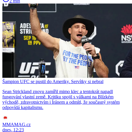
2 min
Šampion UFC se pustil do Ameriky. Servítky si nebral
Sean Strickland znovu zamířil mimo klec a tentokrát napadl
fungování vlastní země. Kritiku spojil s válkami na Blízkém
východě, zdravotnictvím i Íránem a odmítl, že současný systém
odpovídá kapitalismu.
MMAMAG.cz
dnes, 12:23