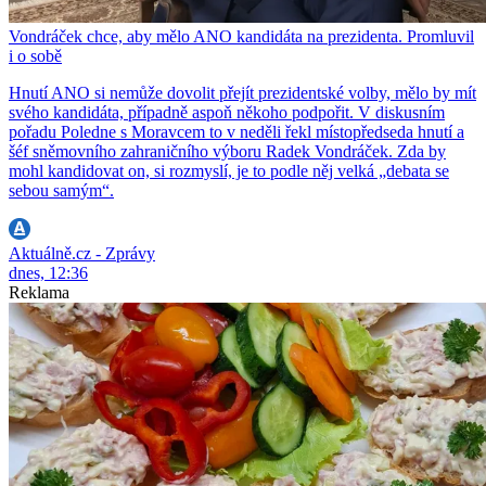
Vondráček chce, aby mělo ANO kandidáta na prezidenta. Promluvil
i o sobě
Hnutí ANO si nemůže dovolit přejít prezidentské volby, mělo by mít
svého kandidáta, případně aspoň někoho podpořit. V diskusním
pořadu Poledne s Moravcem to v neděli řekl místopředseda hnutí a
šéf sněmovního zahraničního výboru Radek Vondráček. Zda by
mohl kandidovat on, si rozmyslí, je to podle něj velká „debata se
sebou samým“.
Aktuálně.cz - Zprávy
dnes, 12:36
Reklama