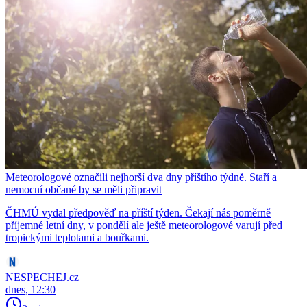
Meteorologové označili nejhorší dva dny příštího týdně. Staří a
nemocní občané by se měli připravit
ČHMÚ vydal předpověď na příští týden. Čekají nás poměrně
příjemné letní dny, v pondělí ale ještě meteorologové varují před
tropickými teplotami a bouřkami.
NESPECHEJ.cz
dnes, 12:30