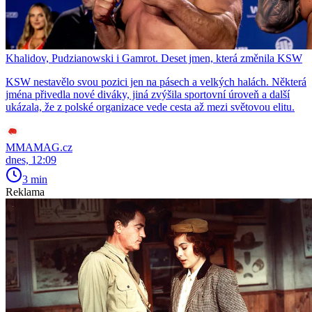
Khalidov, Pudzianowski i Gamrot. Deset jmen, která změnila KSW
KSW nestavělo svou pozici jen na pásech a velkých halách. Některá
jména přivedla nové diváky, jiná zvýšila sportovní úroveň a další
ukázala, že z polské organizace vede cesta až mezi světovou elitu.
MMAMAG.cz
dnes, 12:09
3 min
Reklama