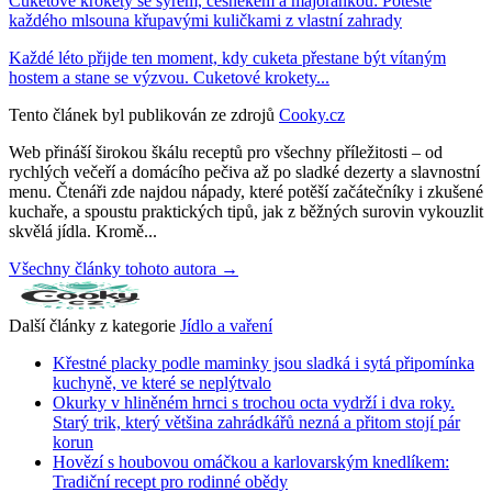
Cuketové krokety se sýrem, česnekem a majoránkou: Potěšte
každého mlsouna křupavými kuličkami z vlastní zahrady
Každé léto přijde ten moment, kdy cuketa přestane být vítaným
hostem a stane se výzvou. Cuketové krokety...
Tento článek byl publikován ze zdrojů
Cooky.cz
Web přináší širokou škálu receptů pro všechny příležitosti – od
rychlých večeří a domácího pečiva až po sladké dezerty a slavnostní
menu. Čtenáři zde najdou nápady, které potěší začátečníky i zkušené
kuchaře, a spoustu praktických tipů, jak z běžných surovin vykouzlit
skvělá jídla. Kromě...
Všechny články tohoto autora →
Další články z kategorie
Jídlo a vaření
Křestné placky podle maminky jsou sladká i sytá připomínka
kuchyně, ve které se neplýtvalo
Okurky v hliněném hrnci s trochou octa vydrží i dva roky.
Starý trik, který většina zahrádkářů nezná a přitom stojí pár
korun
Hovězí s houbovou omáčkou a karlovarským knedlíkem:
Tradiční recept pro rodinné obědy