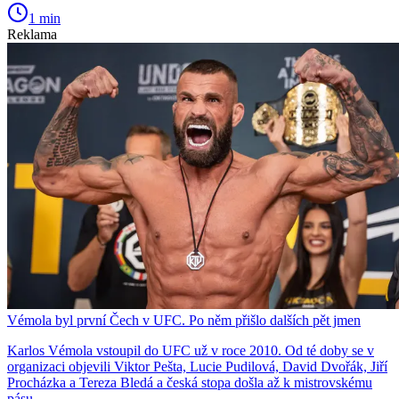
1 min
Reklama
Vémola byl první Čech v UFC. Po něm přišlo dalších pět jmen
Karlos Vémola vstoupil do UFC už v roce 2010. Od té doby se v
organizaci objevili Viktor Pešta, Lucie Pudilová, David Dvořák, Jiří
Procházka a Tereza Bledá a česká stopa došla až k mistrovskému
pásu.