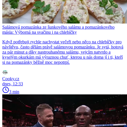
Salámová pomazánka ze šunkového salámu a pomazánkového
másla: Výborná na svačinu i na chlebíčky
Když potřebuji rychle nachystat večeři nebo něco na chlebíčky pro
návštěvu, často dělám právě salámovou pomazánku. Je sytá, hotová
za pár minut a díky nastrouhanému salámu, vejcím natvrdo a
kyselým okurkám má výraznou chuť, kterou u nás doma jí i ti, kteří
si na pomazánky běžně moc nepotrpí.
Cooky.cz
dnes, 12:33
3 min