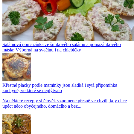
Salámová pomazánka ze šunkového salámu a pomazánkového
másla: Výborná na svačinu i na chlebíčky
Křestné placky podle maminky jsou sladká i sytá připomínka
kuchyně, ve které se neplýtvalo
Na některé recepty si člověk vzpomene přesně ve chvíli, kdy chce
upéct něco obyčejného, domácího a bez...