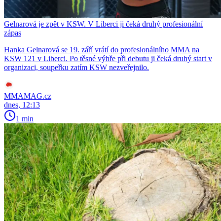
Gelnarová je zpět v KSW. V Liberci ji čeká druhý profesionální
zápas
Hanka Gelnarová se 19. září vrátí do profesionálního MMA na
KSW 121 v Liberci. Po těsné výhře při debutu ji čeká druhý start v
organizaci, soupeřku zatím KSW nezveřejnilo.
MMAMAG.cz
dnes, 12:13
1 min