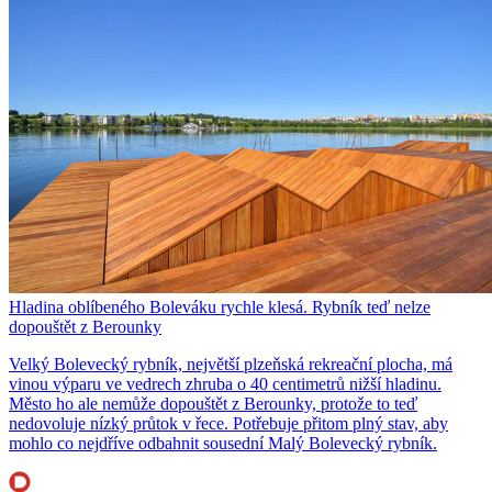
Hladina oblíbeného Boleváku rychle klesá. Rybník teď nelze
dopouštět z Berounky
Velký Bolevecký rybník, největší plzeňská rekreační plocha, má
vinou výparu ve vedrech zhruba o 40 centimetrů nižší hladinu.
Město ho ale nemůže dopouštět z Berounky, protože to teď
nedovoluje nízký průtok v řece. Potřebuje přitom plný stav, aby
mohlo co nejdříve odbahnit sousední Malý Bolevecký rybník.