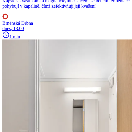
Kapsle s kvasinkami a magnetickými částicemi se během fermentace
pohybují v kapalině, čímž zefektivňují její kvašení.
Brněnská Drbna
dnes, 13:00
1 min