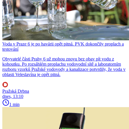
Voda v Praze 6 je po havárii opět pitná. PVK dokončily proplach a
testování
Obyvatelé části Prahy 6 už mohou znovu bez obav pít vodu z
kohoutku. Po rozsáhlém proplachu vodovodní sítě a laboratorním
rozboru vzorků Pražské vodovody a kanalizace potvrdily, že voda v
oblasti Veleslavína je opět pitná.
Pražská Drbna
dnes, 13:10
1 min