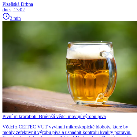
Plzeňská Drbna
dnes, 13:02
2 min
Pivní mikroroboti. Brněnští vědci inovují výrobu piva
Vědci z CEITEC VUT vyvinuli mikroskopické bioboty, které by
mohly zefektivnit výrobu piva a usnadnit kontrolu kvality potravin.