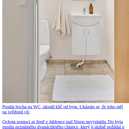
Pustila hocha na WC, ukradl klíč od bytu. Ukázalo se, že toho měl
na svědomí víc
Ochota pomoci se ženě z Jablonce nad Nisou nevyplatila. Do bytu
pustila neznámého dvanáctiletého chlapce, který ji slušně požádal o