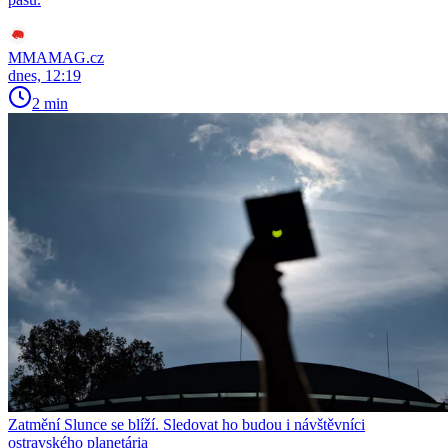
MMAMAG.cz
dnes, 12:19
2 min
Zatmění Slunce se blíží. Sledovat ho budou i návštěvníci
ostravského planetária