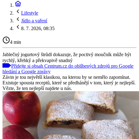
Lifestyle
Jídlo a vaření
8. 7. 2026, 08:35
4 min
Jablečný jogurtový štrůdl dokazuje, že poctivý moučník může být
rychlý, křehký a překvapivě snadný
Přidejte si obsah Centrum.cz do oblíbených zdrojů pro Google
hledání a Google zprávy
Závin je tou největší klasikou, na kterou by se nemělo zapomínat.
Existuje spousta receptů, které se předhánějí v tom, který je nejlepší.
Vězte, že ten nejlepší najdete u nás.