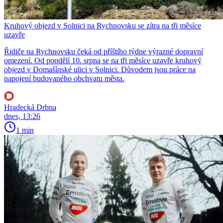
Kruhový objezd v Solnici na Rychnovsku se zítra na tři měsíce
uzavře
Řidiče na Rychnovsku čeká od příštího týdne výrazné dopravní
omezení. Od pondělí 10. srpna se na tři měsíce uzavře kruhový
objezd v Domašínské ulici v Solnici. Důvodem jsou práce na
napojení budovaného obchvatu města.
Hradecká Drbna
dnes, 13:26
1 min