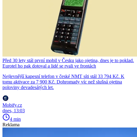
Před 30 lety stál první mobil v Česku jako ojetina, dnes je to poklad.
Eurotel ho pak dotoval a lidé se rvali ve frontách
Nejlevnější kapesní telefon v české NMT síti stál 33 794 Kč. K
tomu aktivace za 7 900 Kč. Dohromady víc než slušná ojetina
poloviny devadesátých let.
Mobify.cz
dnes, 13:03
4 min
Reklama