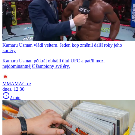
Kamaru Usman vládl velteru. Jeden kop změnil další roky jeho
kariéry
Kamaru Usman pětkrát obhájil titul UFC a patřil mezi
nejdominantnější šampiony své éry.
MMAMAG.cz
dnes, 12:30
2 min