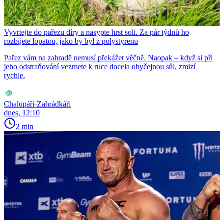
Vyvrtejte do pařezu díry a nasypte hrst soli. Za pár týdnů ho
rozbijete lopatou, jako by byl z polystyrenu
Pařez vám na zahradě nemusí překážet věčně. Naopak – když si při
jeho odstraňování vezmete k ruce docela obyčejnou sůl, zmizí
rychle.
Chalupáři-Zahrádkáři
dnes, 12:10
2 min