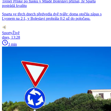
Trenér Priske po fiasku v Mladé Boleslavi přiznal, že Sparta
postrádá kvalitu
Sparta ve třech dnech předvedla dvě tváře: doma otočila zápas s
Lyonem na 2:1, v Boleslavi prohrála 0:2 už do poločasu.
SportyŽivě
dnes, 13:28
3 min