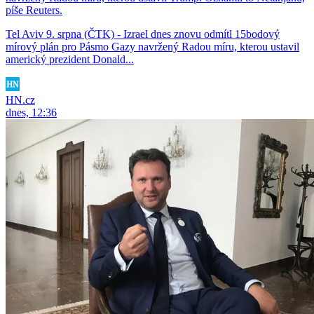
píše Reuters.
Tel Aviv 9. srpna (ČTK) - Izrael dnes znovu odmítl 15bodový
mírový plán pro Pásmo Gazy navržený Radou míru, kterou ustavil
americký prezident Donald...
HN.cz
dnes, 12:36