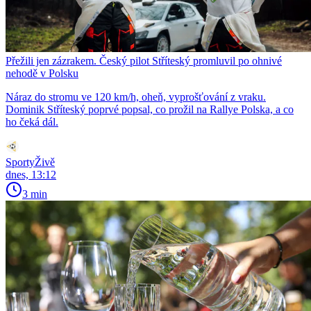
Přežili jen zázrakem. Český pilot Stříteský promluvil po ohnivé
nehodě v Polsku
Náraz do stromu ve 120 km/h, oheň, vyprošťování z vraku.
Dominik Stříteský poprvé popsal, co prožil na Rallye Polska, a co
ho čeká dál.
SportyŽivě
dnes, 13:12
3 min