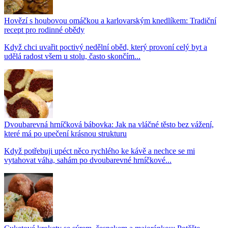
Hovězí s houbovou omáčkou a karlovarským knedlíkem: Tradiční
recept pro rodinné obědy
Když chci uvařit poctivý nedělní oběd, který provoní celý byt a
udělá radost všem u stolu, často skončím...
Dvoubarevná hrníčková bábovka: Jak na vláčné těsto bez vážení,
které má po upečení krásnou strukturu
Když potřebuji upéct něco rychlého ke kávě a nechce se mi
vytahovat váha, sahám po dvoubarevné hrníčkové...