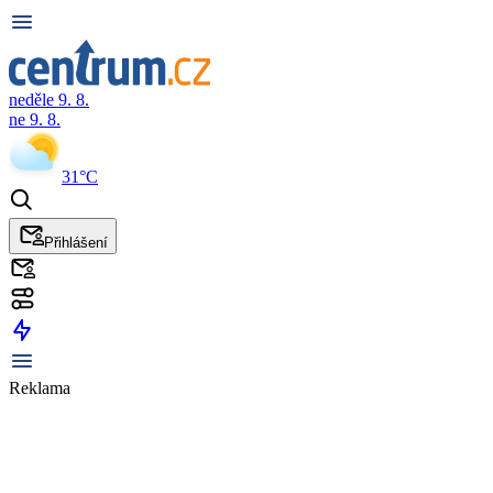
neděle 9. 8.
ne 9. 8.
31°C
Přihlášení
Reklama