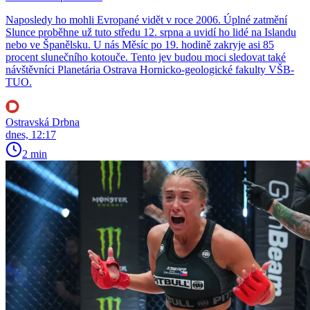
Naposledy ho mohli Evropané vidět v roce 2006. Úplné zatmění
Slunce proběhne už tuto středu 12. srpna a uvidí ho lidé na Islandu
nebo ve Španělsku. U nás Měsíc po 19. hodině zakryje asi 85
procent slunečního kotouče. Tento jev budou moci sledovat také
návštěvníci Planetária Ostrava Hornicko-geologické fakulty VŠB-
TUO.
Ostravská Drbna
dnes, 12:17
2 min