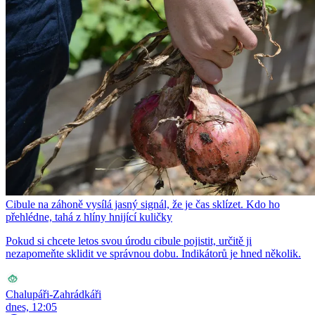
Cibule na záhoně vysílá jasný signál, že je čas sklízet. Kdo ho
přehlédne, tahá z hlíny hnijící kuličky
Pokud si chcete letos svou úrodu cibule pojistit, určitě ji
nezapomeňte sklidit ve správnou dobu. Indikátorů je hned několik.
Chalupáři-Zahrádkáři
dnes, 12:05