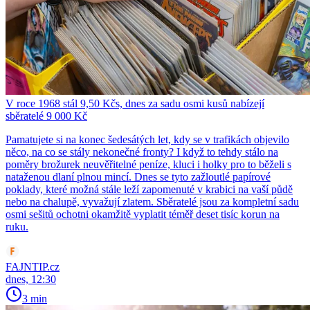
V roce 1968 stál 9,50 Kčs, dnes za sadu osmi kusů nabízejí
sběratelé 9 000 Kč
Pamatujete si na konec šedesátých let, kdy se v trafikách objevilo
něco, na co se stály nekonečné fronty? I když to tehdy stálo na
poměry brožurek neuvěřitelné peníze, kluci i holky pro to běželi s
nataženou dlaní plnou mincí. Dnes se tyto zažloutlé papírové
poklady, které možná stále leží zapomenuté v krabici na vaší půdě
nebo na chalupě, vyvažují zlatem. Sběratelé jsou za kompletní sadu
osmi sešitů ochotni okamžitě vyplatit téměř deset tisíc korun na
ruku.
FAJNTIP.cz
dnes, 12:30
3 min