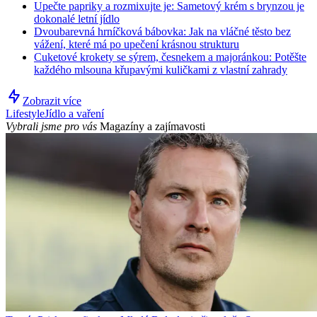
Upečte papriky a rozmixujte je: Sametový krém s brynzou je
dokonalé letní jídlo
Dvoubarevná hrníčková bábovka: Jak na vláčné těsto bez
vážení, které má po upečení krásnou strukturu
Cuketové krokety se sýrem, česnekem a majoránkou: Potěšte
každého mlsouna křupavými kuličkami z vlastní zahrady
Zobrazit více
Lifestyle
Jídlo a vaření
Vybrali jsme pro vás
Magazíny a zajímavosti