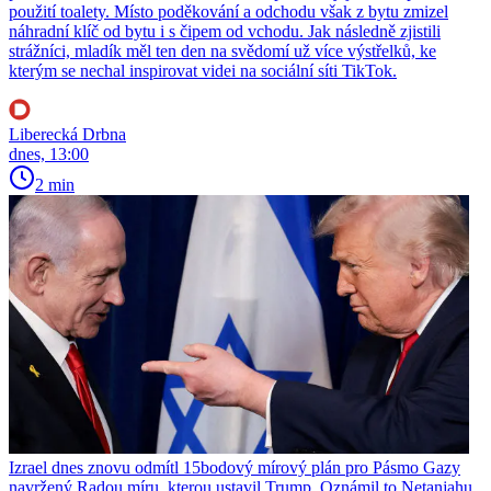
použití toalety. Místo poděkování a odchodu však z bytu zmizel
náhradní klíč od bytu i s čipem od vchodu. Jak následně zjistili
strážníci, mladík měl ten den na svědomí už více výstřelků, ke
kterým se nechal inspirovat videi na sociální síti TikTok.
Liberecká Drbna
dnes, 13:00
2 min
Izrael dnes znovu odmítl 15bodový mírový plán pro Pásmo Gazy
navržený Radou míru, kterou ustavil Trump. Oznámil to Netanjahu,