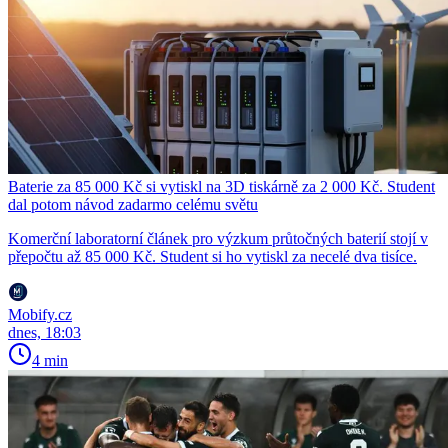
Baterie za 85 000 Kč si vytiskl na 3D tiskárně za 2 000 Kč. Student
dal potom návod zadarmo celému světu
Komerční laboratorní článek pro výzkum průtočných baterií stojí v
přepočtu až 85 000 Kč. Student si ho vytiskl za necelé dva tisíce.
Mobify.cz
dnes, 18:03
4 min