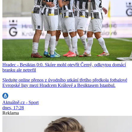
Hradec - Besiktas 0:0. Skóre mohl otevřít Černý, odkrytou domácí
branku ale netrefil
Sledujte online přenos z úvodního utkání třetího předkola fotbalové
Evropské ligy mezi Hradcem Králové a Besiktasem Istanbul.
Aktuálně.cz - Sport
dnes, 17:28
Reklama