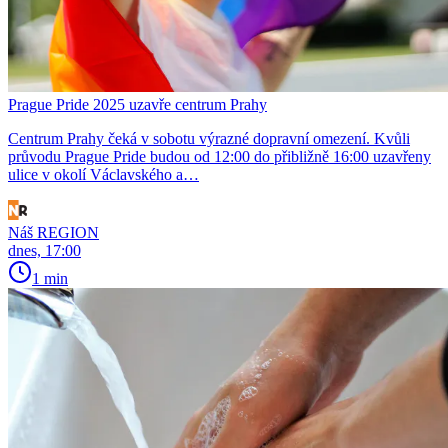
Prague Pride 2025 uzavře centrum Prahy
Centrum Prahy čeká v sobotu výrazné dopravní omezení. Kvůli
průvodu Prague Pride budou od 12:00 do přibližně 16:00 uzavřeny
ulice v okolí Václavského a…
Náš REGION
dnes, 17:00
1 min