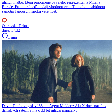
ulicích malbu, která připomene bývalého reprezentanta Milana
Baroše. Pro mural teď hledají vhodnou zeď. Tu mohou nabídnout
samotní fanoušci i široká veřejnost.
Ostravská Drbna
dnes, 17:32
1 min
David Duchovny slaví 66 let. Agent Mulder z Akt X dnes natáčí v
dámských šatech a má o 33 let mladší manželku