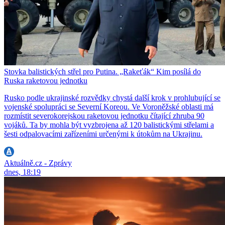
Stovka balistických střel pro Putina. „Rakeťák“ Kim posílá do
Ruska raketovou jednotku
Rusko podle ukrajinské rozvědky chystá další krok v prohlubující se
vojenské spolupráci se Severní Koreou. Ve Voroněžské oblasti má
rozmístit severokorejskou raketovou jednotku čítající zhruba 90
vojáků. Ta by mohla být vyzbrojena až 120 balistickými střelami a
šesti odpalovacími zařízeními určenými k útokům na Ukrajinu.
Aktuálně.cz - Zprávy
dnes, 18:19