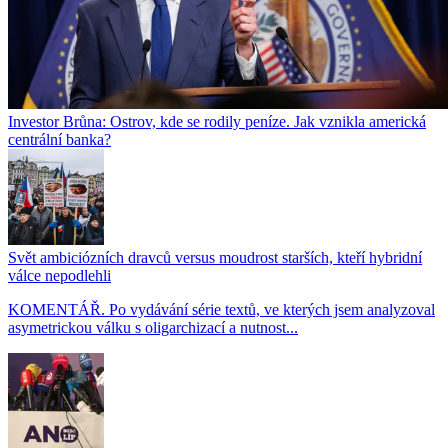
Investor Brůna: Ostrov, kde se rodily peníze. Jak vznikla americká
centrální banka?
Svět ambiciózních dravců versus moudrost starších, kteří hybridní
válce nepodlehli
KOMENTÁŘ. Po vydávání série textů, ve kterých jsem analyzoval
asymetrickou válku s oligarchizací a nutnost...