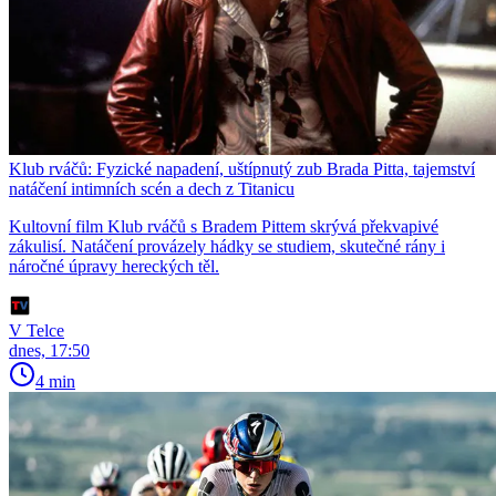
Klub rváčů: Fyzické napadení, uštípnutý zub Brada Pitta, tajemství
natáčení intimních scén a dech z Titanicu
Kultovní film Klub rváčů s Bradem Pittem skrývá překvapivé
zákulisí. Natáčení provázely hádky se studiem, skutečné rány i
náročné úpravy hereckých těl.
V Telce
dnes, 17:50
4 min