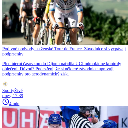
Podivné podvody na ženské Tour de France. Závodnice si vycpávají
podprsenky
Před úterní časovkou do Dijonu nařídila UCI mimořádné kontroly
oblečení. Důvod? Podezření, že si některé závodnice upravují
podprsenky pro aerodynamický zisk.
SportyŽivě
dnes, 17:39
4 min