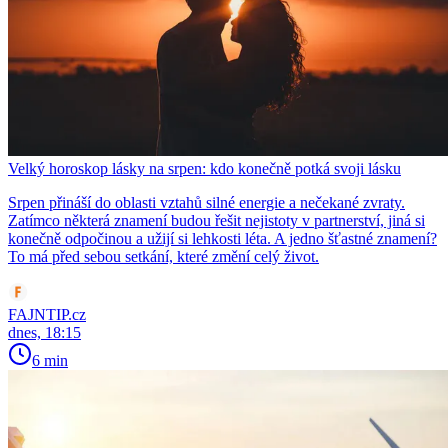
Velký horoskop lásky na srpen: kdo konečně potká svoji lásku
Srpen přináší do oblasti vztahů silné energie a nečekané zvraty.
Zatímco některá znamení budou řešit nejistoty v partnerství, jiná si
konečně odpočinou a užijí si lehkosti léta. A jedno šťastné znamení?
To má před sebou setkání, které změní celý život.
FAJNTIP.cz
dnes, 18:15
6 min