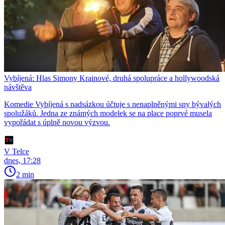
Vybíjená: Hlas Simony Krainové, druhá spolupráce a hollywoodská
návštěva
Komedie Vybíjená s nadsázkou účtuje s nenaplněnými sny bývalých
spolužáků. Jedna ze známých modelek se na place poprvé musela
vypořádat s úplně novou výzvou.
V Telce
dnes, 17:28
2 min