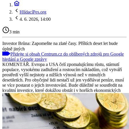
HlídacíPes.org
4. 6. 2026, 14:00
3 min
Investor Brůna: Zapomeňte na zlaté časy. Příštích deset let bude
úplně jiných
Přidejte si obsah Centrum.cz do oblíbených zdrojů pro Google
hledání a Google zprávy
KOMENTÁŘ. Evropa a USA čelí zpomalujícímu růstu, stárnutí
populace, vysokému zadlužení a rostoucím nákladům, což vytváří
prostředí vyšší nejistoty a nižších výnosů než v minulých
desetiletích. Pro obyčejné lidi nestačí už jen vydělávat peníze, musí
se více postarat o jejich investování. Bude důležité se soustředit na
kvalitní investice, které dokážou obstát i v horších ekonomických