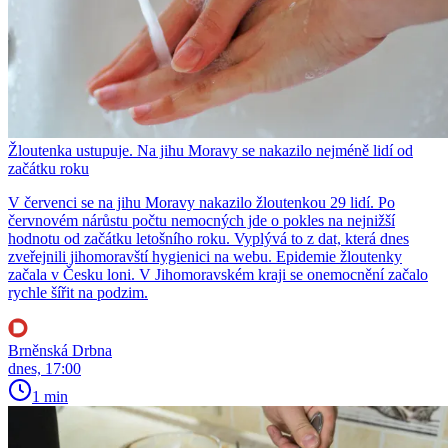
Žloutenka ustupuje. Na jihu Moravy se nakazilo nejméně lidí od
začátku roku
V červenci se na jihu Moravy nakazilo žloutenkou 29 lidí. Po
červnovém nárůstu počtu nemocných jde o pokles na nejnižší
hodnotu od začátku letošního roku. Vyplývá to z dat, která dnes
zveřejnili jihomoravští hygienici na webu. Epidemie žloutenky
začala v Česku loni. V Jihomoravském kraji se onemocnění začalo
rychle šířit na podzim.
Brněnská Drbna
dnes, 17:00
1 min