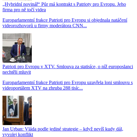
„Hybridní novinář“ Půr má kontrakt s Patrioty pro Evropu. Jeho
firma pro ně točí videa
Europarlamentní frakce Patrioti pro Evropu si objednala natáčení
videorozhovorů u firmy moderátora CNN...
Patrioti pro Evropu v XTV. Smlouva za statisíce, o níž europoslanci
nechtěli mluvit
Europarlamentní frakce Patrioti pro Evropu uzavřela loni smlouvu s
videoportálem XTV na zhruba 288 tisíc...
Jan Urban: Vláda podle jediné strategie – když nevíš kudy dál,
vyvolej konflikt