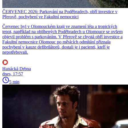
ČERVENEC 2026: Parkování na Poděbradech, obří investice v
Přerově, pochybení ve Fakultní nemocnici
Červenec byl v Olomouckém kraji ve znamení léta a tropických
tepot, například na oblíbených Poděbradech u Olomouce se ovšem
objevil problém s parkováním. V Přerově se chystá obří investice a
Fakultní nemocnice Olomouc po měsících odmítání přiznala
pochybení v kauze defibrilátorů, dostali je i pacienti, kteří je
nepotřebovali.
Hanácká Drbna
dnes, 17:57
5 min