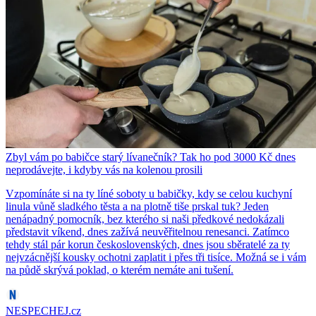
Zbyl vám po babičce starý lívanečník? Tak ho pod 3000 Kč dnes
neprodávejte, i kdyby vás na kolenou prosili
Vzpomínáte si na ty líné soboty u babičky, kdy se celou kuchyní
linula vůně sladkého těsta a na plotně tiše prskal tuk? Jeden
nenápadný pomocník, bez kterého si naši předkové nedokázali
představit víkend, dnes zažívá neuvěřitelnou renesanci. Zatímco
tehdy stál pár korun československých, dnes jsou sběratelé za ty
nejvzácnější kousky ochotni zaplatit i přes tři tisíce. Možná se i vám
na půdě skrývá poklad, o kterém nemáte ani tušení.
NESPECHEJ.cz