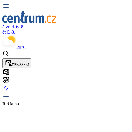
čtvrtek 6. 8.
čt 6. 8.
28°C
Přihlášení
Reklama