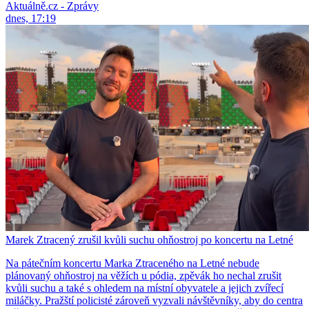
Aktuálně.cz - Zprávy
dnes, 17:19
Marek Ztracený zrušil kvůli suchu ohňostroj po koncertu na Letné
Na pátečním koncertu Marka Ztraceného na Letné nebude
plánovaný ohňostroj na věžích u pódia, zpěvák ho nechal zrušit
kvůli suchu a také s ohledem na místní obyvatele a jejich zvířecí
miláčky. Pražští policisté zároveň vyzvali návštěvníky, aby do centra