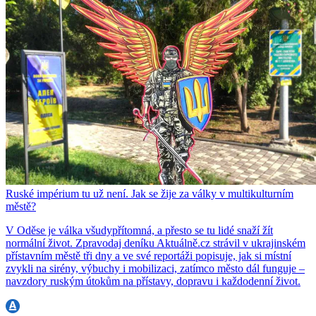
Ruské impérium tu už není. Jak se žije za války v multikulturním
městě?
V Oděse je válka všudypřítomná, a přesto se tu lidé snaží žít
normální život. Zpravodaj deníku Aktuálně.cz strávil v ukrajinském
přístavním městě tři dny a ve své reportáži popisuje, jak si místní
zvykli na sirény, výbuchy i mobilizaci, zatímco město dál funguje –
navzdory ruským útokům na přístavy, dopravu i každodenní život.