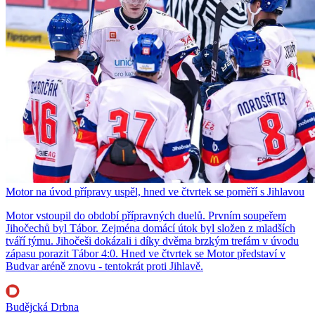
Motor na úvod přípravy uspěl, hned ve čtvrtek se poměří s Jihlavou
Motor vstoupil do období přípravných duelů. Prvním soupeřem
Jihočechů byl Tábor. Zejména domácí útok byl složen z mladších
tváří týmu. Jihočeši dokázali i díky dvěma brzkým trefám v úvodu
zápasu porazit Tábor 4:0. Hned ve čtvrtek se Motor představí v
Budvar aréně znovu - tentokrát proti Jihlavě.
Budějcká Drbna