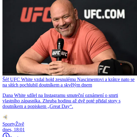
Šéf UFC White vzdal hold zesnulému Nascimentovi a krátce nato se
na sítích pochlubil doutníkem a skvělým dnem
Dana White sdílel na Instagramu smuteční oznámení o smrti
vlastního zápasníka. Zhruba hodinu až dvě poté přidal story s
doutníkem a popiskem „Great Day“.
SportyŽivě
dnes, 18:01