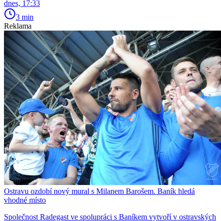
dnes, 17:33
3 min
Reklama
Ostravu ozdobí nový mural s Milanem Barošem. Baník hledá
vhodné místo
Společnost Radegast ve spolupráci s Baníkem vytvoří v ostravských