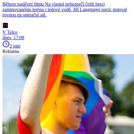
Během natáčení filmu Na vlastní nebezpečí čelili herci
zaminovanému terénu i ledové vodě. Jiří Langmajer navíc putoval
rovnou na operační sál.
V Telce
dnes, 17:08
2 min
Reklama