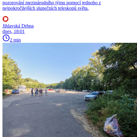
pozorování mezinárodního týmu pomocí jednoho z
nejpokročilejších slunečních teleskopů světa.
Jihlavská Drbna
dnes, 18:01
2 min