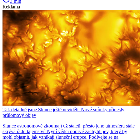
3 min
Reklama
Tak detailně jsme Slunce ještě neviděli. Nové snímky přinesly
průlomový objev
Slunce astronomové zkoumají už staletí, přesto jeho atmosféra stále
skrývá řadu tajemství. Nyní vědci poprvé zachytili jev, který by
mohl objasnit, jak vznikají sluneční erupce. Podívejte se na