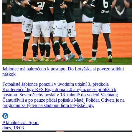
Jablonec má nakročeno k postupu. Do Lotyšska si poveze solidní
náskok
Fotbalisté Jablonce porazili v úvodním utkání 3. předkola
Konferenční ligy RFS Riga doma 2:0 a výrazně se přiblížili k
postupu. Severočechy poslal v 18. minutě do vedení Vachtang
Čanturišvili a po pauze přidal pojistku Matěj Polidar. Odveta je na
programu za týden na stadionu lídra lotyšské ligy.
Aktuálně.cz - Sport
dnes, 18:03