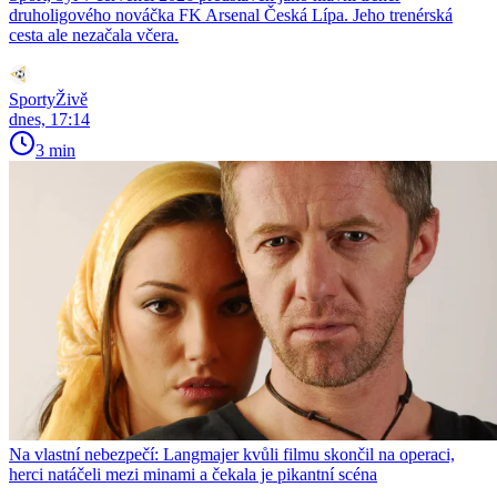
druholigového nováčka FK Arsenal Česká Lípa. Jeho trenérská
cesta ale nezačala včera.
SportyŽivě
dnes, 17:14
3 min
Na vlastní nebezpečí: Langmajer kvůli filmu skončil na operaci,
herci natáčeli mezi minami a čekala je pikantní scéna