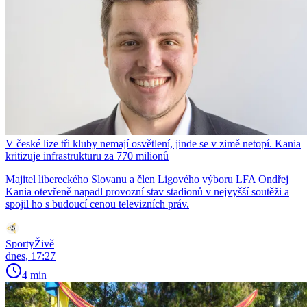
V české lize tři kluby nemají osvětlení, jinde se v zimě netopí. Kania
kritizuje infrastrukturu za 770 milionů
Majitel libereckého Slovanu a člen Ligového výboru LFA Ondřej
Kania otevřeně napadl provozní stav stadionů v nejvyšší soutěži a
spojil ho s budoucí cenou televizních práv.
SportyŽivě
dnes, 17:27
4 min