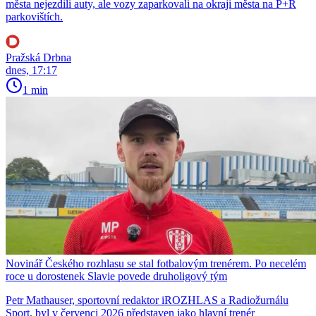
města nejezdili auty, ale vozy zaparkovali na okraji města na P+R
parkovištích.
Pražská Drbna
dnes, 17:17
1 min
Novinář Českého rozhlasu se stal fotbalovým trenérem. Po necelém
roce u dorostenek Slavie povede druholigový tým
Petr Mathauser, sportovní redaktor iROZHLAS a Radiožurnálu
Sport, byl v červenci 2026 představen jako hlavní trenér