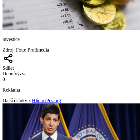
investice
Zdroj
:
Foto: Profimedia
Sdílet
Denní
výzva
0
Reklama
Další články z
HlídacíPes.org