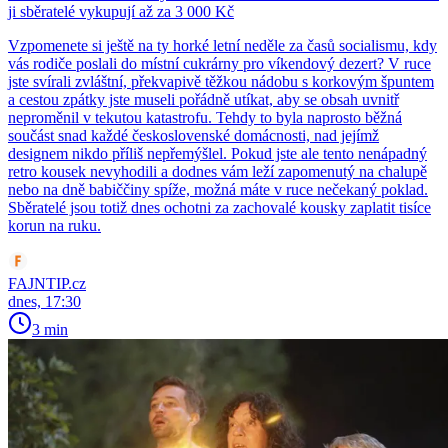
ji sběratelé vykupují až za 3 000 Kč
Vzpomenete si ještě na ty horké letní neděle za časů socialismu, kdy
vás rodiče poslali do místní cukrárny pro víkendový dezert? V ruce
jste svírali zvláštní, překvapivě těžkou nádobu s korkovým špuntem
a cestou zpátky jste museli pořádně utíkat, aby se obsah uvnitř
neproměnil v tekutou katastrofu. Tehdy to byla naprosto běžná
součást snad každé československé domácnosti, nad jejímž
designem nikdo příliš nepřemýšlel. Pokud jste ale tento nenápadný
retro kousek nevyhodili a dodnes vám leží zapomenutý na chalupě
nebo na dně babiččiny spíže, možná máte v ruce nečekaný poklad.
Sběratelé jsou totiž dnes ochotni za zachovalé kousky zaplatit tisíce
korun na ruku.
FAJNTIP.cz
dnes, 17:30
3 min