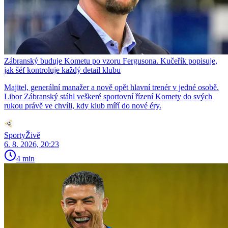
Zábranský buduje Kometu po vzoru Fergusona. Kučeřík popisuje,
jak šéf kontroluje každý detail klubu
Majitel, generální manažer a nově opět hlavní trenér v jedné osobě.
Libor Zábranský stáhl veškeré sportovní řízení Komety do svých
rukou právě ve chvíli, kdy klub míří do nové éry.
SportyŽivě
6. 8. 2026, 20:23
4 min