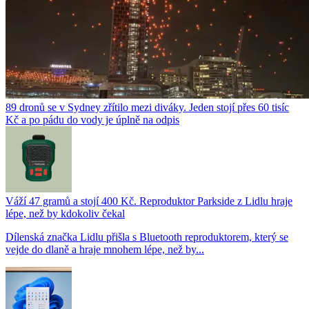
89 dronů se v Sydney zřítilo mezi diváky. Jeden stojí přes 60 tisíc
Kč a po pádu do vody je úplně na odpis
Váží 47 gramů a stojí 400 Kč. Reproduktor Parkside z Lidlu hraje
lépe, než by kdokoliv čekal
Dílenská značka Lidlu přišla s Bluetooth reproduktorem, který se
vejde do dlaně a hraje mnohem lépe, než by...