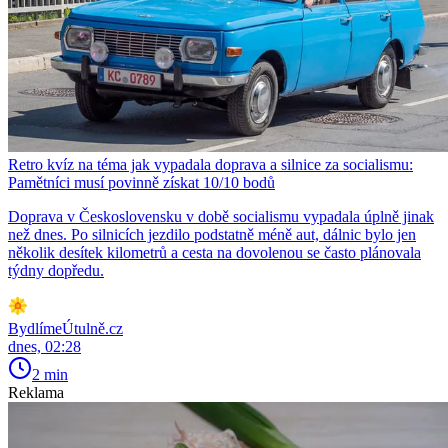
Retro kvíz na téma jak vypadala doprava a silnice za socialismu:
Pamětníci musí povinně získat 10/10 bodů
Doprava v Československu v době socialismu vypadala úplně jinak
než dnes. Po silnicích jezdilo podstatně méně aut, dálnic bylo jen
několik desítek kilometrů a cesta na dovolenou se často plánovala
týdny dopředu.
BydlímeÚtulně.cz
dnes, 02:28
2 min
Reklama