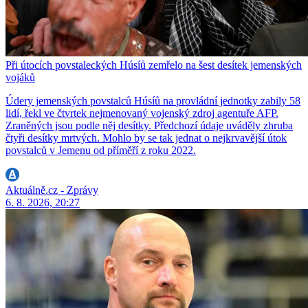
Při útocích povstaleckých Húsíů zemřelo na šest desítek jemenských
vojáků
Údery jemenských povstalců Húsíů na provládní jednotky zabily 58
lidí, řekl ve čtvrtek nejmenovaný vojenský zdroj agentuře AFP.
Zraněných jsou podle něj desítky. Předchozí údaje uváděly zhruba
čtyři desítky mrtvých. Mohlo by se tak jednat o nejkrvavější útok
povstalců v Jemenu od příměří z roku 2022.
Aktuálně.cz - Zprávy
6. 8. 2026, 20:27