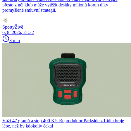
přesto z něj klub může vytěžit desítky milionů korun díky
promyšlené smluvní strategii.
SportyŽivě
6. 8. 2026, 21:32
3 min
Váží 47 gramů a stojí 400 Kč. Reproduktor Parkside z Lidlu hraje
lépe, než by kdokoliv čekal