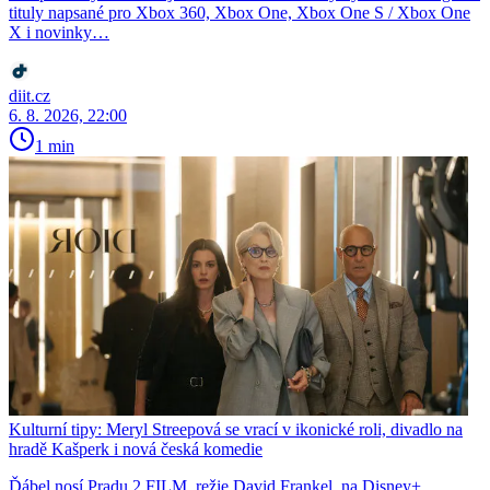
tituly napsané pro Xbox 360, Xbox One, Xbox One S / Xbox One
X i novinky…
diit.cz
6. 8. 2026, 22:00
1 min
Kulturní tipy: Meryl Streepová se vrací v ikonické roli, divadlo na
hradě Kašperk i nová česká komedie
Ďábel nosí Pradu 2 FILM, režie David Frankel, na Disney+