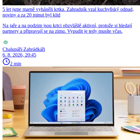
5 let jsme marně vyháněli krtka. Zahradník vzal kuchyňský odpad,
noviny a za 20 minut byl klid
Na jaře a na podzim jsou krtci obzvláště aktivní, protože si hledají
partnery a připravují se na zimu. Vypudit je tedy musíte včas.
Chalupáři-Zahrádkáři
6. 8. 2026, 20:45
2 min