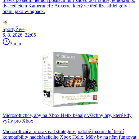
Slavia po sedmi letních posilách míří znovu do Francie, tentokrát po
dvacetiletém Kamerunci z Auxerre, který ve třetí lize střílel góly i
bránil jako wingback.
SportyŽivě
6. 8. 2026, 22:05
3 min
Microsoft chce, aby na Xbox Helix běhaly všechny hry, které kdy
vyšly pro Xbox
Microsoft začal prosazovat strategii v podobě maximální herní
kompatibility nadcházejícího Xbox Helix. Měly by na něm fungovat