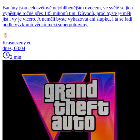
Banány jsou celosvětově nejoblíbenějším ovocem, ve světě se jich
vypěstuje ročně přes 145 milionů tun. Důvodů, proč byste je měli
jíst i vy je vícero. A neměli byste vyhazovat ani slupku, i ta se řadí
podle výzkumů vědců mezi superpotraviny.
Krasnezeny.eu
dnes, 03:04
2 min