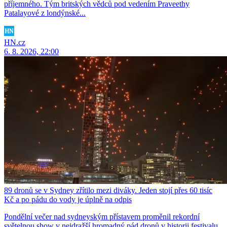
příjemného. Tým britských vědců pod vedením Praveethy
Patalayové z londýnské...
HN.cz
6. 8. 2026, 22:00
89 dronů se v Sydney zřítilo mezi diváky. Jeden stojí přes 60 tisíc
Kč a po pádu do vody je úplně na odpis
Pondělní večer nad sydneyským přístavem proměnil rekordní
světelnou show v nejdražší hromadný pád dronů v historii festivalu