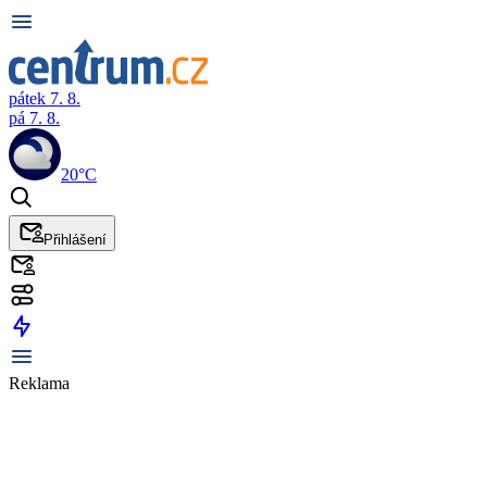
pátek 7. 8.
pá 7. 8.
20°C
Přihlášení
Reklama