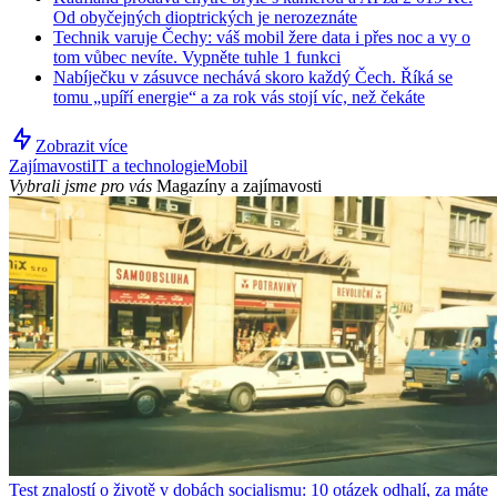
Od obyčejných dioptrických je nerozeznáte
Technik varuje Čechy: váš mobil žere data i přes noc a vy o
tom vůbec nevíte. Vypněte tuhle 1 funkci
Nabíječku v zásuvce nechává skoro každý Čech. Říká se
tomu „upíří energie“ a za rok vás stojí víc, než čekáte
Zobrazit více
Zajímavosti
IT a technologie
Mobil
Vybrali jsme pro vás
Magazíny a zajímavosti
Test znalostí o životě v dobách socialismu: 10 otázek odhalí, za máte