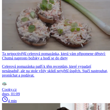
Ta nejpoctivější celerová pomazánka, která vám připomene dětství:
Chutná naprosto božsky a hodí se do diety
Celerová pomazánka patří k těm receptům, které vypadají
nenápadně, ale na stole vždy sklidí největší úspěch. Stačí nastrouhat,
promíchat a podávat.
Cooky.cz
dnes, 01:09
4 min