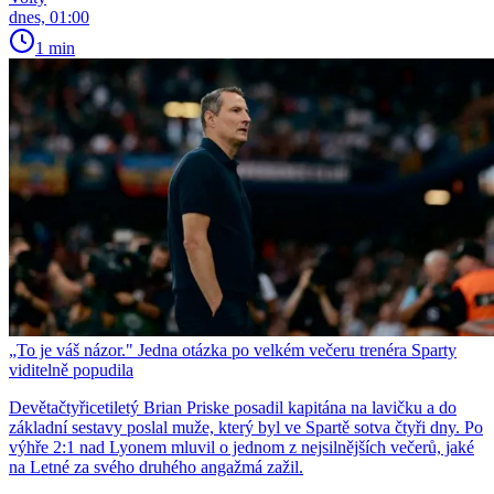
dnes, 01:00
1 min
„To je váš názor." Jedna otázka po velkém večeru trenéra Sparty
viditelně popudila
Devětačtyřicetiletý Brian Priske posadil kapitána na lavičku a do
základní sestavy poslal muže, který byl ve Spartě sotva čtyři dny. Po
výhře 2:1 nad Lyonem mluvil o jednom z nejsilnějších večerů, jaké
na Letné za svého druhého angažmá zažil.