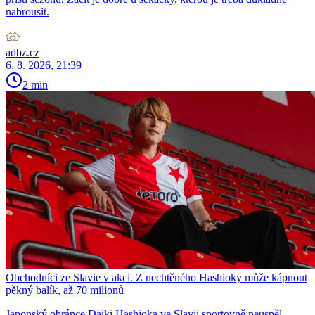
nabrousit.
adbz.cz
6. 8. 2026, 21:39
2 min
Obchodníci ze Slavie v akci. Z nechtěného Hashioky může kápnout
pěkný balík, až 70 milionů
Japonský obránce Daiki Hashioka ve Slavii sportovně neuspěl,