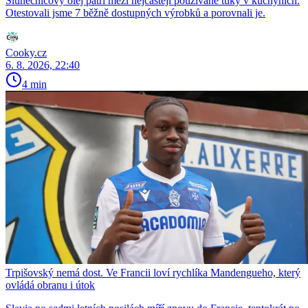
Slunečnicový olej patří mezi nejčastěji používané tuky v kuchyních.
Otestovali jsme 7 běžně dostupných výrobků a porovnali je.
Cooky.cz
6. 8. 2026, 22:40
4 min
Trpišovský nemá dost. Ve Francii loví rychlíka Mandengueho, který
ovládá obranu i útok