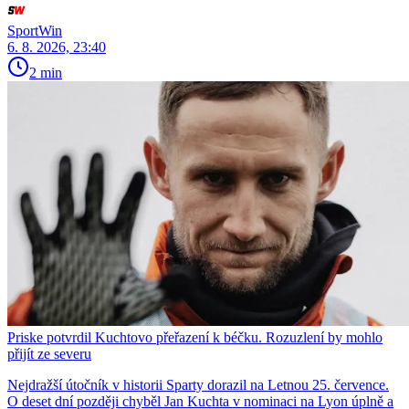
SportWin
6. 8. 2026, 23:40
2 min
Priske potvrdil Kuchtovo přeřazení k béčku. Rozuzlení by mohlo
přijít ze severu
Nejdražší útočník v historii Sparty dorazil na Letnou 25. července.
O deset dní později chyběl Jan Kuchta v nominaci na Lyon úplně a