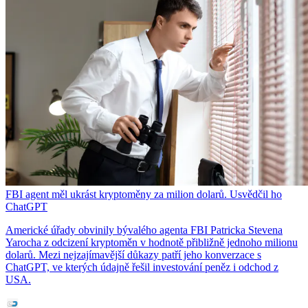
FBI agent měl ukrást kryptoměny za milion dolarů. Usvědčil ho
ChatGPT
Americké úřady obvinily bývalého agenta FBI Patricka Stevena
Yarocha z odcizení kryptoměn v hodnotě přibližně jednoho milionu
dolarů. Mezi nejzajímavější důkazy patří jeho konverzace s
ChatGPT, ve kterých údajně řešil investování peněz i odchod z
USA.