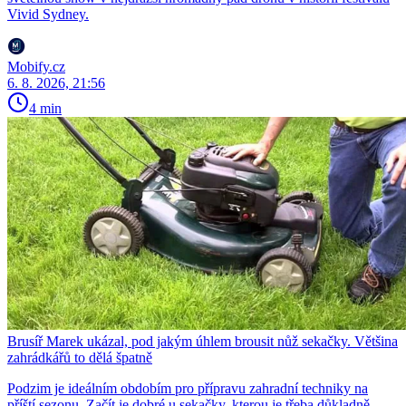
Vivid Sydney.
Mobify.cz
6. 8. 2026, 21:56
4 min
Brusíř Marek ukázal, pod jakým úhlem brousit nůž sekačky. Většina
zahrádkářů to dělá špatně
Podzim je ideálním obdobím pro přípravu zahradní techniky na
příští sezonu. Začít je dobré u sekačky, kterou je třeba důkladně