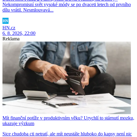
Nekompromisní svět vysoké módy se po dvaceti letech od prvního
dílu vrátil. Nesmlouvavá...
HN.cz
6. 8. 2026, 22:00
Reklama
Mít finanční potíže v produktivním věku? Urychlí to stárnutí mozku,
ukazuje výzkum
Sice chudoba cti netratí, ale mít neustále hluboko do kapsy není nic