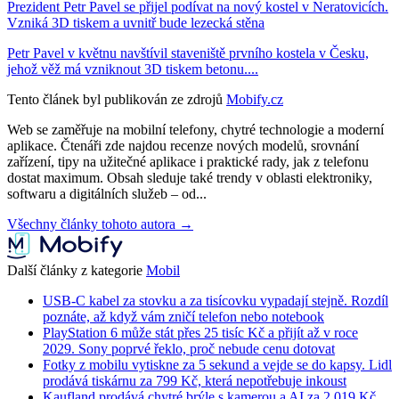
Prezident Petr Pavel se přijel podívat na nový kostel v Neratovicích.
Vzniká 3D tiskem a uvnitř bude lezecká stěna
Petr Pavel v květnu navštívil staveniště prvního kostela v Česku,
jehož věž má vzniknout 3D tiskem betonu....
Tento článek byl publikován ze zdrojů
Mobify.cz
Web se zaměřuje na mobilní telefony, chytré technologie a moderní
aplikace. Čtenáři zde najdou recenze nových modelů, srovnání
zařízení, tipy na užitečné aplikace i praktické rady, jak z telefonu
dostat maximum. Obsah sleduje také trendy v oblasti elektroniky,
softwaru a digitálních služeb – od...
Všechny články tohoto autora →
Další články z kategorie
Mobil
USB-C kabel za stovku a za tisícovku vypadají stejně. Rozdíl
poznáte, až když vám zničí telefon nebo notebook
PlayStation 6 může stát přes 25 tisíc Kč a přijít až v roce
2029. Sony poprvé řeklo, proč nebude cenu dotovat
Fotky z mobilu vytiskne za 5 sekund a vejde se do kapsy. Lidl
prodává tiskárnu za 799 Kč, která nepotřebuje inkoust
Kaufland prodává chytré brýle s kamerou a AI za 2 019 Kč.