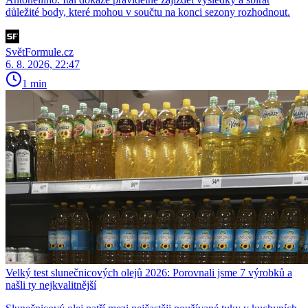
důležité body, které mohou v součtu na konci sezony rozhodnout.
SvětFormule.cz
6. 8. 2026, 22:47
1 min
Velký test slunečnicových olejů 2026: Porovnali jsme 7 výrobků a
našli ty nejkvalitnější