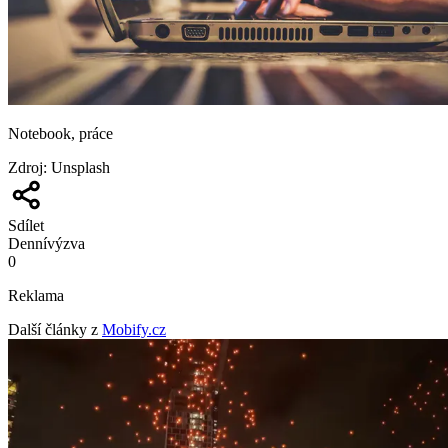
Notebook, práce
Zdroj
:
Unsplash
Sdílet
Denní
výzva
0
Reklama
Další články z
Mobify.cz