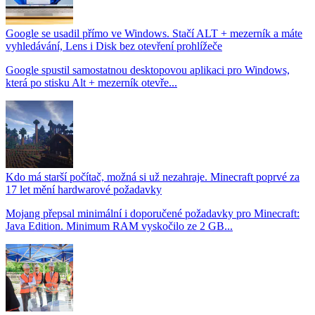
Google se usadil přímo ve Windows. Stačí ALT + mezerník a máte
vyhledávání, Lens i Disk bez otevření prohlížeče
Google spustil samostatnou desktopovou aplikaci pro Windows,
která po stisku Alt + mezerník otevře...
Kdo má starší počítač, možná si už nezahraje. Minecraft poprvé za
17 let mění hardwarové požadavky
Mojang přepsal minimální i doporučené požadavky pro Minecraft:
Java Edition. Minimum RAM vyskočilo ze 2 GB...