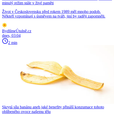
minulý režim stále v živé paměti
Život v Československu před rokem 1989 měl mnoho podob.
Někteří vzpomínají s úsměvem na tváři, jiní by raději zapomněli.
BydlímeÚtulně.cz
dnes, 03:04
2 min
Skrytá síla banánu aneb jaké benefity přináší konzumace tohoto
oblíbeného ovoce našemu tělu