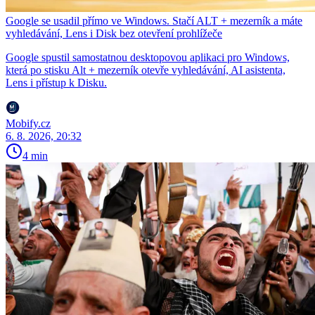
Google se usadil přímo ve Windows. Stačí ALT + mezerník a máte
vyhledávání, Lens i Disk bez otevření prohlížeče
Google spustil samostatnou desktopovou aplikaci pro Windows,
která po stisku Alt + mezerník otevře vyhledávání, AI asistenta,
Lens i přístup k Disku.
Mobify.cz
6. 8. 2026, 20:32
4 min