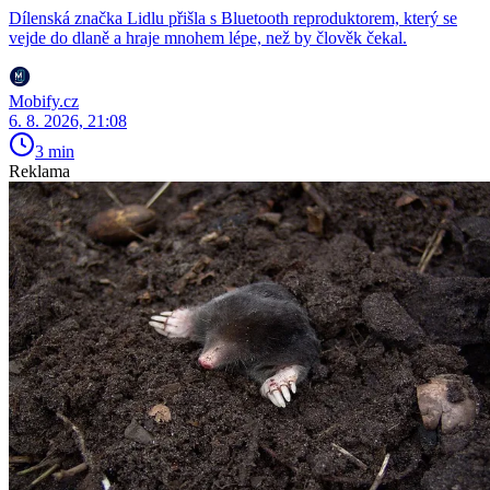
Dílenská značka Lidlu přišla s Bluetooth reproduktorem, který se
vejde do dlaně a hraje mnohem lépe, než by člověk čekal.
Mobify.cz
6. 8. 2026, 21:08
3 min
Reklama