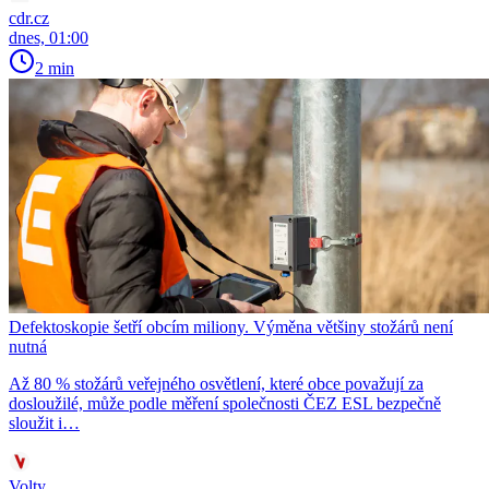
cdr.cz
dnes, 01:00
2 min
Defektoskopie šetří obcím miliony. Výměna většiny stožárů není
nutná
Až 80 % stožárů veřejného osvětlení, které obce považují za
dosloužilé, může podle měření společnosti ČEZ ESL bezpečně
sloužit i…
Volty