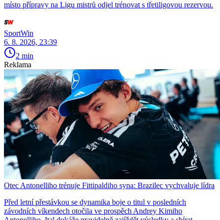
místo přípravy na Ligu mistrů odjel trénovat s třetiligovou rezervou.
SportWin
6. 8. 2026, 23:39
2 min
Reklama
Otec Antonelliho trénuje Fittipaldiho syna: Brazilec vychvaluje lídra
Před letní přestávkou se dynamika boje o titul v posledních
závodních víkendech otočila ve prospěch Andrey Kimiho
Antonelliho. Ital dokáže pravidelně zajíždět výsledky a sbírat