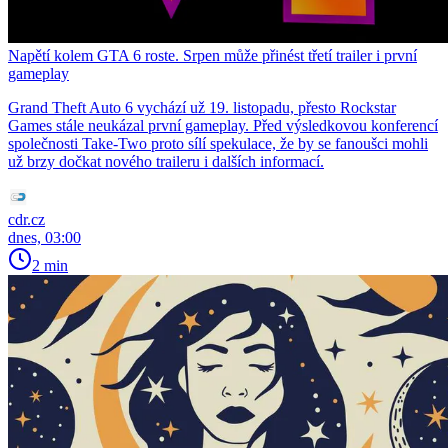
Napětí kolem GTA 6 roste. Srpen může přinést třetí trailer i první
gameplay
Grand Theft Auto 6 vychází už 19. listopadu, přesto Rockstar
Games stále neukázal první gameplay. Před výsledkovou konferencí
společnosti Take-Two proto sílí spekulace, že by se fanoušci mohli
už brzy dočkat nového traileru i dalších informací.
cdr.cz
dnes, 03:00
2 min