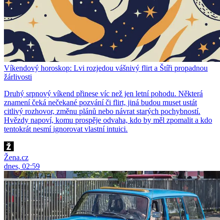
Víkendový horoskop: Lvi rozjedou vášnivý flirt a Štíři propadnou
žárlivosti
Druhý srpnový víkend přinese víc než jen letní pohodu. Některá
znamení čeká nečekané pozvání či flirt, jiná budou muset ustát
citlivý rozhovor, změnu plánů nebo návrat starých pochybností.
Hvězdy napoví, komu prospěje odvaha, kdo by měl zpomalit a kdo
tentokrát nesmí ignorovat vlastní intuici.
Žena.cz
dnes, 02:59